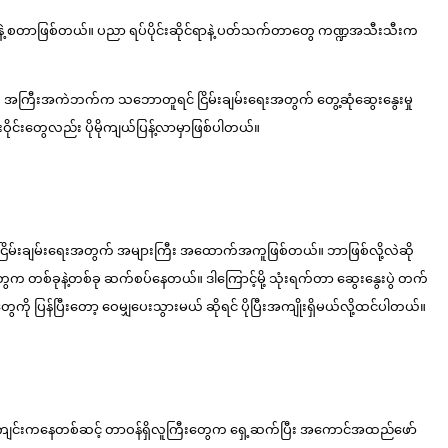
e Talk တွေနဲ့ စတာဖြစ်တယ်။ ပညာ ရပ်ပိုင်းဆိုင်ရာနဲ့ ပတ်သက်တာတွေ ကဏ္ဍအသီးသီးက
ွေကို အကြီးအကဲဘက်က သဘောတူရင် ငြိမ်းချမ်းရေးအတွက် တွေ့ဆုံဆွေးနွေးမှု
ဝိုင်းတွေလည်း ပိုမိုကျယ်ပြန့်လာမှာဖြစ်ပါတယ်။
င် ငြိမ်းချမ်းရေးအတွက် အများကြီး အထောက်အကူဖြစ်တယ်။ ဘာဖြစ်လို့လဲဆို
တွေက တစ်ခုနဲ့တစ်ခု ဆက်စပ်နေတယ်။ ဒါကြောင့်မို့ သုံးရက်တာ ဆွေးနွေးပွဲ တက်
 ပြန်ပြီးတော့ ဝေမျှပေးသွားမယ် ဆိုရင် ပိုပြီးအကျိုးရှိမယ်လို့ထင်ပါတယ်။
ဲအခင်းအကျင်းကနေတစ်ဆင့် တာဝန်ရှိလူကြီးတွေက ရှေ့ဆက်ပြီး အကောင်အထည်ဖော်