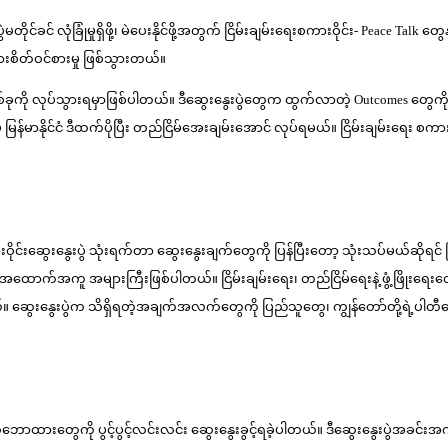
မတိုင်ခင် လုံခြုံမှုရှိဖို့၊ မဲပေးနိုင်ဖို့အတွက် ငြိမ်းချမ်းရေးစကားဝိုင်း- Peac
းစိတ်ဝင်စားမှု ဖြစ်သွားတယ်။
းတစ်ခုကို လုပ်သွားရမှာဖြစ်ပါတယ်။ ဒီဆွေးနွေးပွဲတွေက ထွက်လာတဲ့ Outcomes တ
န်မာနိုင်ငံ ဒီထက်ပိုပြီး တည်ငြိမ်အေးချမ်းအောင် လုပ်ရမယ်။ ငြိမ်းချမ်းရေး စကား
င်းဆွေးနွေးပွဲ သုံးရက်တာ ဆွေးနွေးချက်တွေကို ပြန်ပြီးတော့ သုံးသပ်မယ်ဆိုရ
် အထောက်အကူ အများကြီးဖြစ်ပါတယ်။ ငြိမ်းချမ်းရေး၊ တည်ငြိမ်ရေးနဲ့ ဖွံ့ဖြိုးရေး
းနွေးပွဲက သိရှိရတဲ့အချက်အလက်တွေကို ပြည်သူတွေ၊ ကျွန်တော်တို့ရဲ့ပါတီတွေကို
ြင်သဘောထားတွေကို ပွင့်ပွင့်လင်းလင်း ဆွေးနွေးခွင့်ရခဲ့ပါတယ်။ ဒီဆွေးနွေးပွ