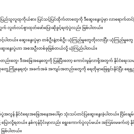
ွက် ပြည်သူလူထုကိုယ်စား ပြင်သင့်ပြင်ထိုက်တာတွေကို ဒီဆွေးနွေးပွဲမှာ လာရောက
အတွက် လွတ်လပ်စွာထုတ်ဖော်ပြောဆိုခွင့်ရတဲ့ပွဲလည်း ဖြစ်ပါတယ်။
ှော်လင့်ပါတယ်။ ဆွေးနွေးပွဲမှာ တစ်ဦးနဲ့တစ်ဦး ယုံကြည်မှုတွေတိုးလာပြီး ယုံကြည်မှ
ကြဖို့ ဒီဆွေးနွေးပွဲဟာ အစအဦးတစ်ခုဖြစ်တယ်လို့ ယုံကြည်ပါတယ်။
ွေ၊ ဒီအခြေအနေတွေကို ပြန်ပြီးတော့ ကောင်းမွန်လာဖို့အတွက် နိုင်ငံရေးသမားတ
ေ့ကြုံနေရတဲ့၊ အခက်အခဲ အကျပ်အတည်းတွေကို ရေတိုမှာဖြေရှင်းနိုင်ပြီး ရေရှည်မှာင
ောက်ပွဲအလွန် နိုင်ငံရေးအခြေအနေအပေါ်မှာ သုံးသပ်တင်ပြဆွေးနွေးခဲ့ပါတယ်။ ငြိမ်းချမ
ြောလို့ရတယ်။ နှစ်ကုန်ပိုင်းမှာလည်း ရွေးကောက်ပွဲလုပ်မယ်။ အကြမ်းမဖက်တဲ့ နိုင်င
မှာ ဖြစ်ပါတယ်။