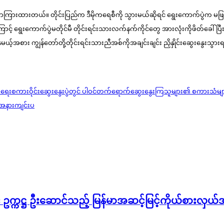
ြောကြားထားတယ်။ တိုင်းပြည်က ဒီမိုကရေစီကို သွားမယ်ဆိုရင် ရွေးကောက်ပွဲက မ
င့် ရွေးကောက်ပွဲမတိုင်မီ တိုင်းရင်းသားလက်နက်ကိုင်တွေ အားလုံးကိုဖိတ်ခေါ်ပြီး 
ယ့်အစား ကျွန်တော်တို့တိုင်းရင်းသားညီအစ်ကိုအချင်းချင်း ညှိနှိုင်းဆွေးနွေးသွား
ိမ်းချမ်းရေးစကားဝိုင်းဆွေးနွေးပွဲတွင် ပါဝင်တက်ရောက်ဆွေးနွေးကြသူများ၏ စကားသံမျ
းအနားကျင်းပ
ဥက္ကဋ္ဌ ဦးဆောင်သည့် မြန်မာအဆင့်မြင့်ကိုယ်စားလှယ်အဖွဲ့