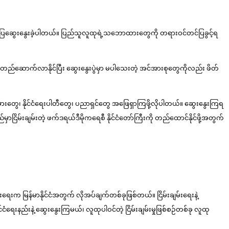
်တင်ပြဆွေးနွေးခဲ့ပါတယ်။ ပြည်သူလူထုရဲ့သဘောထားတွေကို တရားဝင်တင်ပြခွင့်ရ
ုတွေ တည်ဆောက်လာနိုင်ပြီး ဆွေးနွေးပွဲမှာ မပါသေးတဲ့ အင်အားစုတွေကိုလည်း ဖိတ်
ွေ၊ နိုင်ငံရေးပါတီတွေ၊ ပညာရှင်တွေ အဖြေရှာကြဖို့လိုပါတယ်။ ဆွေးနွေးကြရ
ြိမ်းချမ်းတဲ့ ဖက်ဒရယ်ဒီမိုကရေစီ နိုင်ငံတော်ကြီးကို တည်ထောင်နိုင်ဖို့အတွက်
်းရေးက မြန်မာနိုင်ငံအတွက် လိုအပ်ချက်တစ်ခုဖြစ်တယ်။ ငြိမ်းချမ်းရေးနဲ့
ံရေးနည်းနဲ့ ဆွေးနွေးကြမယ်၊ လူထုပါဝင်တဲ့ ငြိမ်းချမ်းမှုဖြစ်စဉ်တစ်ခု လူထု