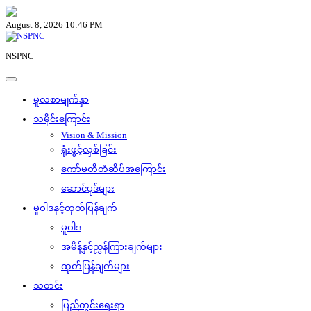
Skip
to
August 8, 2026 10:46 PM
content
NSPNC
မူလစာမျက်နှာ
သမိုင်းကြောင်း
Vision & Mission
ရုံးဖွင့်လှစ်ခြင်း
ကော်မတီတံဆိပ်အကြောင်း
ဆောင်ပုဒ်များ
မူဝါဒနှင့်ထုတ်ပြန်ချက်
မူဝါဒ
အမိန့်နှင့်ညွှန်ကြားချက်များ
ထုတ်ပြန်ချက်များ
သတင်း
ပြည်တွင်းရေးရာ