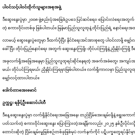
ပါဝင်သင့်ပါဝင်ထိုက်သူများအစုအဖွဲ့
ဒီဆွေးနွေးပွဲမှာ ၂၀၀၈ ဖွဲ့စည်းပုံအခြေခံဥပဒေ ပြင်ဆင်ရေး၊ ပြောင်းလဲရေးအတ
တဲ့ စကားဝိုင်းတစ်ခု ဖြစ်ပါတယ်။ မြန်မာပြည်သူလူထုနဲ့ တိုင်းပြည်ရဲ့ နောင်ရေး
လာမယ့် ဆွေးနွေးပွဲတွေမှာ ဒီထက်ပိုပြီး နိုင်ငံရေးအင်အားစုတွေ ပါဝင်လာဖို့ မျ
ခေါ်ပြီး တိုင်းပြည်နောင်ရေး အတွက် ဆွေးနွေးကြဖို့၊ တိုင်ပင်ကြဖို့နဲ့ ညှိနှိုင်း
အခုလက်ရှိအခြေအနေမှာ ပြည်သူလူထုရင်ဆိုင်နေရတဲ့ အခက်အခဲတွေ၊ အကျပ်အတည်းတ
မယ်၊ တိုင်ပင်ကြရမယ်၊ ညှိနှိုင်းကြရမှာဖြစ်ပါတယ်။ လက်ရှိကာလမှာ ပြည်သူလူထုတွ
မျှော်လင့်ထားပါတယ်။
ဒေါက်တာအေးမောင်
ဥက္ကဋ္ဌ၊ ရခိုင့်ဦးဆောင်ပါတီ
ဒီနေ့ ဆွေးနွေးပွဲမှာ လက်ရှိနိုင်ငံရေးအခြေအနေ၊ တည်ငြိမ်အေးချမ်းဖို့နဲ့ ရွေးက
ပတ်သက်တဲ့ စကားဝိုင်းဆွေးနွေး ပြောကြားတဲ့အချိန်ကလည်း ၂၀၂၅ နှစ်ဦးပိုင်းလို့ ပ
တောင်းဆိုတဲ့ ငြိမ်းချမ်းမှုဖြစ်စဉ်တစ်ခုဖြစ်မှပဲ လက်နက်ကိုင် ပဋိပက္ခတွေရပ်နိုင်