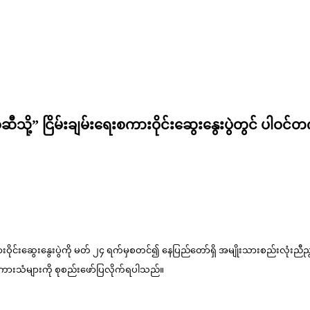
ော်သစ်ဆီသို့” ငြိမ်းချမ်းရေးစကားဝိုင်းဆွေးနွေးပွဲတွ
ားဝိုင်းဆွေးနွေးပွဲကို မတ် ၂၄ ရက်မှစတင်၍ နေပြည်တော်ရှိ အမျိုးသားစည်းလုံးညီည
ကားသံများကို စုစည်းဖော်ပြလိုက်ရပါသည်။