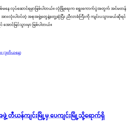
ဖြစ်မနေ လုပ်ဆောင်ရမှာဖြစ်ပါတယ်။ လုံခြုံရေးက ရွေးကောက်ပွဲအတွက် အင်မတန်
အားလုံးပါဝင်တဲ့ အစုအဖွဲ့တွေနဲ့တွေ့ဆုံပြီး ညီလာခံကြီးကို ကျင်းပသွားမယ်ဆိုရင်
ရင် အောင်မြင်သွားမှာ ဖြစ်ပါတယ်။
ား (ဒုတိယနေ့)
 တီယန်ကျင်းမြို့မှ ပေကျင်းမြို့သို့ရောက်ရှိ