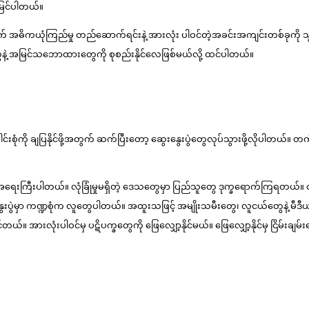
 မြင်ပါတယ်။
ွက် အဓိကယုံကြည်မှု တည်ဆောက်ရင်းနဲ့ အားလုံး ပါဝင်တဲ့အခင်းအကျင်းတစ်ခုကို
်တွေနဲ့ အမြင်သဘောထားတွေကို စုစည်းနိုင်လေဖြစ်မယ်လို့ ထင်ပါတယ်။
င်းစုံကို ချပြနိုင်ဖို့အတွက် ဆက်ပြီးတော့ ဆွေးနွေးပွဲတွေလုပ်သွားဖို့လိုပါတ
့ အရေးကြီးပါတယ်။ လုံခြုံမှုမရှိတဲ့ ဒေသတွေမှာ ပြည်သူတွေ ဒုက္ခရောက်ကြရတယ်။ တို
းပွဲမှာ ကဏ္ဍစုံက လူတွေပါတယ်။ အထူးသဖြင့် အမျိုးသမီးတွေ၊ လူငယ်တွေနဲ့ မီဒီယ
ားလုံးပါဝင်မှ ပဋိပက္ခတွေကို ဖြေလျှော့နိုင်မယ်။ ဖြေလျှော့နိုင်မှ ငြိမ်းချမ်း