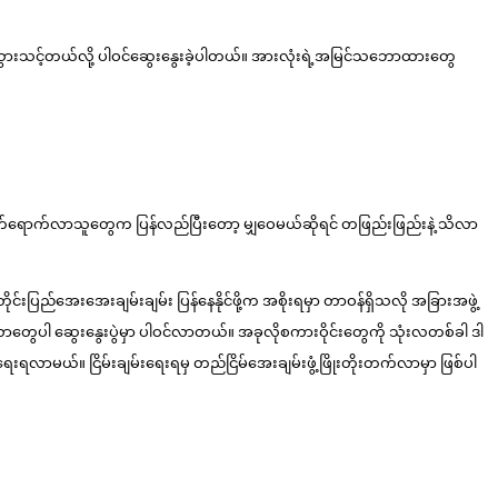
 သွားသင့်တယ်လို့ ပါဝင်ဆွေးနွေးခဲ့ပါတယ်။ အားလုံးရဲ့အမြင်သဘောထားတွေ
ယ်။ တက်ရောက်လာသူတွေက ပြန်လည်ပြီးတော့ မျှဝေမယ်ဆိုရင် တဖြည်းဖြည်းနဲ့ သိလာ
င်းပြည်အေးအေးချမ်းချမ်း ပြန်နေနိုင်ဖို့က အစိုးရမှာ တာဝန်ရှိသလို အခြားအဖွဲ့
ာတွေပါ ဆွေးနွေးပွဲမှာ ပါဝင်လာတယ်။ အခုလိုစကားဝိုင်းတွေကို သုံးလတစ်ခါ ဒါ
ရေးရလာမယ်။ ငြိမ်းချမ်းရေးရမှ တည်ငြိမ်အေးချမ်းဖွံ့ဖြိုးတိုးတက်လာမှာ ဖြစ်ပါ