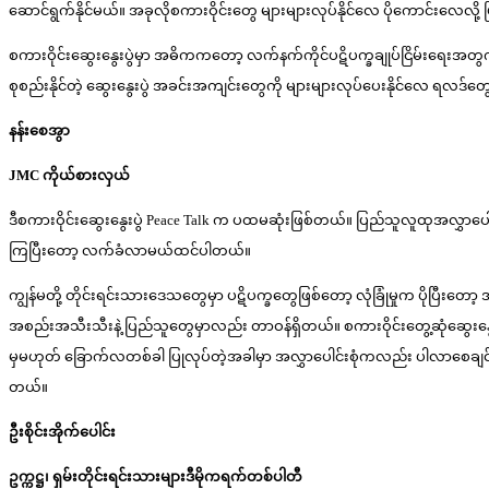
ဆောင်ရွက်နိုင်မယ်။ အခုလိုစကားဝိုင်းတွေ များများလုပ်နိုင်လေ ပိုကောင်းလေလို့
စကားဝိုင်းဆွေးနွေးပွဲမှာ အဓိကကတော့ လက်နက်ကိုင်ပဋိပက္ခချုပ်ငြိမ်းရေးအတ
စုစည်းနိုင်တဲ့ ဆွေးနွေးပွဲ အခင်းအကျင်းတွေကို များများလုပ်ပေးနိုင်လေ ရလဒ
နန်းစေအွာ
JMC ကိုယ်စားလှယ်
ဒီစကားဝိုင်းဆွေးနွေးပွဲ Peace Talk က ပထမဆုံးဖြစ်တယ်။ ပြည်သူလူထုအလွှာပေါ
ကြပြီးတော့ လက်ခံလာမယ်ထင်ပါတယ်။
ကျွန်မတို့ တိုင်းရင်းသားဒေသတွေမှာ ပဋိပက္ခတွေဖြစ်တော့ လုံခြုံမှုက ပိုပြီးတော
အစည်းအသီးသီးနဲ့ ပြည်သူတွေမှာလည်း တာဝန်ရှိတယ်။ စကားဝိုင်းတွေ့ဆုံဆွေးနွေ
မှမဟုတ် ခြောက်လတစ်ခါ ပြုလုပ်တဲ့အခါမှာ အလွှာပေါင်းစုံကလည်း ပါလာစေချင်တယ်။ အ
တယ်။
ဦးစိုင်းအိုက်ပေါင်း
ဥက္ကဋ္ဌ၊ ရှမ်းတိုင်းရင်းသားများဒီမိုကရက်တစ်ပါတီ