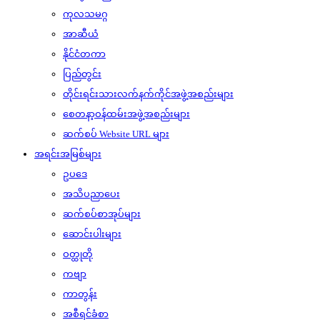
ကုလသမဂ္ဂ
အာဆီယံ
နိုင်ငံတကာ
ပြည်တွင်း
တိုင်းရင်းသားလက်နက်ကိုင်အဖွဲ့အစည်းများ
စေတနာ့ဝန်ထမ်းအဖွဲ့အစည်းများ
ဆက်စပ် Website URL များ
အရင်းအမြစ်များ
ဥပဒေ
အသိပညာပေး
ဆက်စပ်စာအုပ်များ
ဆောင်းပါးများ
ဝတ္ထုတို
ကဗျာ
ကာတွန်း
အစီရင်ခံစာ