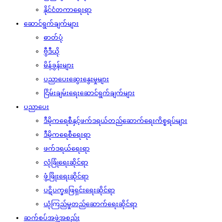
နိုင်ငံတကာရေးရာ
ဆောင်ရွက်ချက်များ
ဓာတ်ပုံ
ဗွီဒီယို
မိန့်ခွန်းများ
ပညာပေးဆွေးနွေးမှုများ
ငြိမ်းချမ်းရေးဆောင်ရွက်ချက်များ
ပညာပေး
ဒီမိုကရေစီနှင့်ဖက်ဒရယ်တည်ဆောက်‌ရေးကိစ္စရပ်များ
ဒီမိုကရေစီရေးရာ
ဖက်ဒရယ်ရေးရာ
လုံခြုံရေးဆိုင်ရာ
ဖွံ့ဖြိုးရေးဆိုင်ရာ
ပဋိပက္ခဖြေရှင်းရေးဆိုင်ရာ
ယုံကြည်မှုတည်ဆောက်ရေးဆိုင်ရာ
ဆက်စပ်အဖွဲ့အစည်း