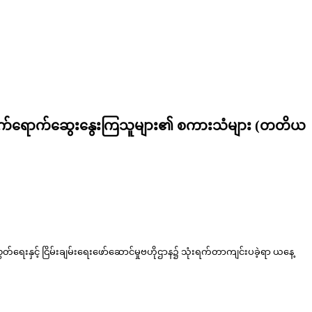
င် ပါဝင်တက်ရောက်ဆွေးနွေးကြသူများ၏ စကားသံများ (တတိယ
ွတ်ရေးနှင့် ငြိမ်းချမ်းရေးဖော်ဆောင်မှုဗဟိုဌာန၌ သုံးရက်တာကျင်းပခဲ့ရာ ယနေ့