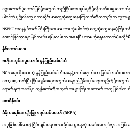
ရွေးကောက်ပွဲအောင်မြင်ဖို့အတွက် တည်ငြိမ်အေးချမ်းမှုရှိဖို့လိုတယ်။ ရွေးကောက်ပွဲ
ပါဝင်တဲ့ ပုဂ္ဂိုလ်တွေ စကားဝိုင်းမှာတွေ့ဆုံဆွေးနွေးကြတယ်ဆိုကတည်းက လူအမျာ
NSPNC အနေနဲ့ ဒီထက်ကြီးကြီးမားမား အားလုံးပါဝင်တဲ့ တွေ့ဆုံဆွေးနွေးပွဲကြီ
အောင်မြင်သွားမှာဖြစ်တယ်။ ပြေးလမ်းက အခုစပြီး လာမယ့်ရွေးကောက်ပွဲမတိုင်မီ မြ
နိုင်အောင်မငေး
ဗဟိုအလုပ်အမှုဆောင်၊ မွန်ပြည်သစ်ပါတီ
NCA ရေးထိုးထားတဲ့ မွန်ပြည်သစ်ပါတီအနေနဲ့ တက်ရောက်တာ ဖြစ်ပါတယ်။ စကားဝို
တော့ ရှေ့ဆက်ပြီး ငြိမ်းချမ်းရေးအတွက်၊ ရေရှည်ငြိမ်းချမ်းရေးတည်တံ့ဖို့အတွက
ရောက်ရတဲ့အပေါ်မှာ ကျွန်တော်တို့အတွက် အများကြီးအထောက် အကူဖြစ်ပါတယ်။ ဆွေ
စောစိန်ဝင်း
ဒီမိုကရေစီအကျိုးပြုကရင်တပ်မတော်
(DKBA)
အခုဖြစ်ပေါ်လာတဲ့ ငြိမ်းချမ်းရေးစကားဝိုင်းဆွေးနွေးပွဲ အခင်းအကျင်းမှာ အမ