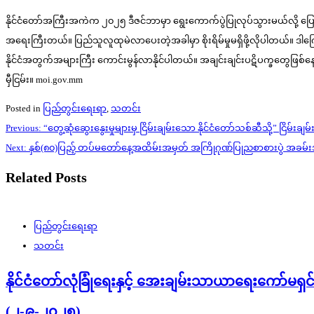
နိုင်ငံတော်အကြီးအကဲက ၂၀၂၅ ဒီဇင်ဘာမှာ ရွေးကောက်ပွဲပြုလုပ်သွားမယ်လို့ ပ
အရေးကြီးတယ်။ ပြည်သူလူထုမဲလာပေးတဲ့အခါမှာ စိုးရိမ်မှုမရှိဖို့လိုပါတယ်။ ဒါကြော
နိုင်ငံအတွက်အများကြီး ကောင်းမွန်လာနိုင်ပါတယ်။ အချင်းချင်းပဋိပက္ခတွေဖြစ်နေမ
မှီငြမ်း။ moi.gov.mm
Posted in
ပြည်တွင်းရေးရာ
,
သတင်း
Post
Previous:
“တွေ့ဆုံဆွေးနွေးမှုများမှ ငြိမ်းချမ်းသော နိုင်ငံတော်သစ်ဆီသို့” ငြ
navigation
Next:
နှစ်(၈၀)ပြည့် တပ်မတော်နေ့အထိမ်းအမှတ် အကြိုဂုဏ်ပြုညစာစားပွဲ အခမ်
Related Posts
ပြည်တွင်းရေးရာ
သတင်း
နိုင်ငံတော်လုံခြုံရေးနှင့် အေးချမ်းသာယာရေးကော်မရှင် 
(၂-၉-၂၀၂၅)