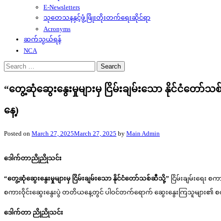
E-Newsletters
သုတေသနနှင့်ဖွံ့ဖြိုးတိုးတက်ရေးဆိုင်ရာ
Acronyms
ဆက်သွယ်ရန်
NCA
Search
for:
“တွေ့ဆုံဆွေးနွေးမှုများမှ ငြိမ်းချမ်းသော နိုင်ငံတ
နေ့)
Posted on
March 27, 2025
March 27, 2025
by
Main Admin
ဒေါက်တာညိုညိုသင်း
“တွေ့ဆုံဆွေးနွေးမှုများမှ ငြိမ်းချမ်းသော နိုင်ငံတော်သစ်ဆီသို့”
ငြိမ်းချမ်းရေး စက
စကားဝိုင်းဆွေးနွေးပွဲ တတိယနေ့တွင် ပါဝင်တက်ရောက် ဆွေးနွေးကြသူများ၏ စ
ဒေါက်တာ ညိုညိုသင်း