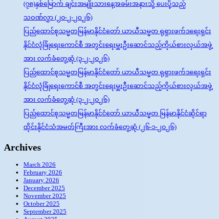
(၇၈)နှစ်မြောက် ချင်းအမျိုးသားနေ့အခမ်းအနားသို့ ပေးပို့သည့်
သဝဏ်လွှာ (၂၀-၂-၂၀၂၆)
ပြည်ထောင်စုသမ္မတမြန်မာနိုင်ငံတော် ယာယီသမ္မတ ရုရှားဖက်ဒရေးရှင်း
နိုင်ငံလုံခြုံရေးကောင်စီ အတွင်းရေးမှူးဦးဆောင်သည့်ကိုယ်စားလှယ်အဖွဲ့
အား လက်ခံတွေ့ဆုံ (၃-၂-၂၀၂၆)
ပြည်ထောင်စုသမ္မတမြန်မာနိုင်ငံတော် ယာယီသမ္မတ ရုရှားဖက်ဒရေးရှင်း
နိုင်ငံလုံခြုံရေးကောင်စီ အတွင်းရေးမှူးဦးဆောင်သည့်ကိုယ်စားလှယ်အဖွဲ့
အား လက်ခံတွေ့ဆုံ (၃-၂-၂၀၂၆)
ပြည်ထောင်စုသမ္မတမြန်မာနိုင်ငံတော် ယာယီသမ္မတ မြန်မာနိုင်ငံဆိုင်ရာ
ထိုင်းနိုင်ငံသံအမတ်ကြီးအား လက်ခံတွေ့ဆုံ (၂၆-၁-၂၀၂၆)
Archives
March 2026
February 2026
January 2026
December 2025
November 2025
October 2025
September 2025