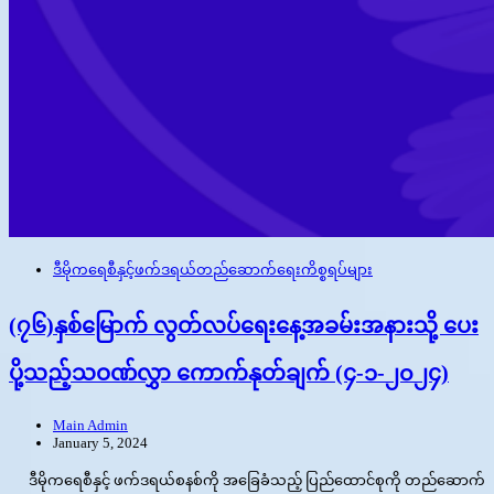
ဒီမိုကရေစီနှင့်ဖက်ဒရယ်တည်ဆောက်‌ရေးကိစ္စရပ်များ
(၇၆)နှစ်မြောက် လွတ်လပ်ရေးနေ့အခမ်းအနားသို့ ပေး
ပို့သည့်သဝဏ်လွှာ ကောက်နုတ်ချက် (၄-၁-၂၀၂၄)
Main Admin
January 5, 2024
ဒီမိုကရေစီနှင့် ဖက်ဒရယ်စနစ်ကို အခြေခံသည့် ပြည်ထောင်စုကို တည်ဆောက်