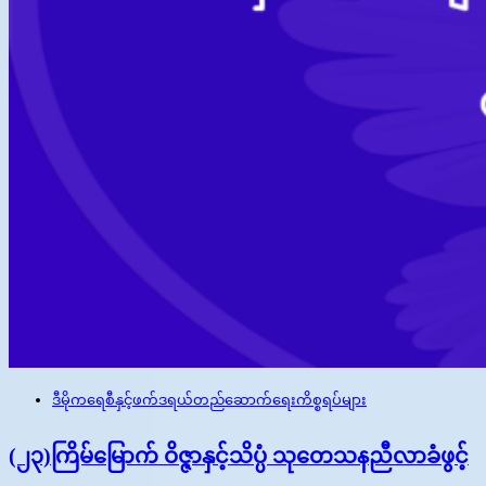
ဒီမိုကရေစီနှင့်ဖက်ဒရယ်တည်ဆောက်‌ရေးကိစ္စရပ်များ
(၂၃)ကြိမ်မြောက် ဝိဇ္ဇာနှင့်သိပ္ပံ သုတေသနညီလာခံဖွင့်