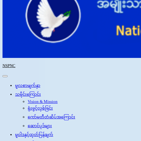
NSPNC
မူလစာမျက်နှာ
သမိုင်းကြောင်း
Vision & Mission
ရုံးဖွင့်လှစ်ခြင်း
ကော်မတီတံဆိပ်အကြောင်း
ဆောင်ပုဒ်များ
မူဝါဒနှင့်ထုတ်ပြန်ချက်