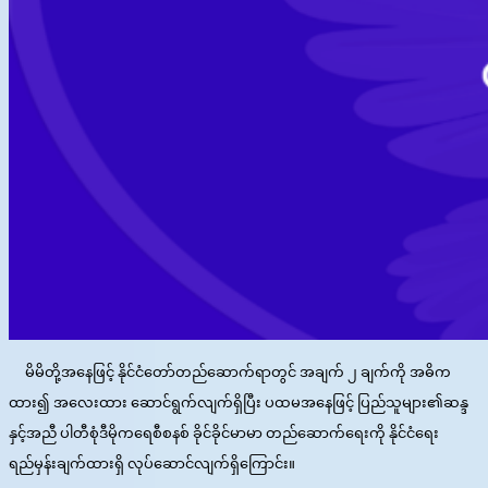
မိမိတို့အနေဖြင့် နိုင်ငံတော်တည်ဆောက်ရာတွင် အချက် ၂ ချက်ကို အဓိက
ထား၍ အလေးထား ဆောင်ရွက်လျက်ရှိပြီး ပထမအနေဖြင့် ပြည်သူများ၏ဆန္ဒ
နှင့်အညီ ပါတီစုံဒီမိုကရေစီစနစ် ခိုင်ခိုင်မာမာ တည်ဆောက်ရေးကို နိုင်ငံရေး
ရည်မှန်းချက်ထားရှိ လုပ်ဆောင်လျက်ရှိကြောင်း။