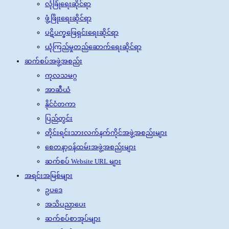
လုံခြုံရေးဆိုင်ရာ
ဖွံ့ဖြိုးရေးဆိုင်ရာ
ပဋိပက္ခဖြေရှင်းရေးဆိုင်ရာ
ယုံကြည်မှုတည်ဆောက်ရေးဆိုင်ရာ
ဆက်စပ်အဖွဲ့အစည်း
ကုလသမဂ္ဂ
အာဆီယံ
နိုင်ငံတကာ
ပြည်တွင်း
တိုင်းရင်းသားလက်နက်ကိုင်အဖွဲ့အစည်းများ
စေတနာ့ဝန်ထမ်းအဖွဲ့အစည်းများ
ဆက်စပ် Website URL များ
အရင်းအမြစ်များ
ဥပဒေ
အသိပညာပေး
ဆက်စပ်စာအုပ်များ