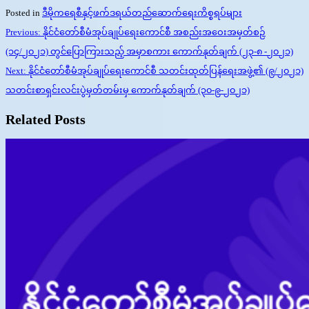
Posted in
ဒီမိုကရေစီနှင့်ဖက်ဒရယ်တည်ဆောက်‌ရေးကိစ္စရပ်များ
Post
Previous:
နိုင်ငံတော်စီမံအုပ်ချုပ်ရေးကောင်စီ အစည်းအဝေးအမှတ်စဉ်
navigation
(၁၄/၂၀၂၁) တွင်ပြောကြားသည့် အမှာစကား ကောက်နုတ်ချက် (၂၃-၈ -၂၀၂၁)
Next:
နိုင်ငံတော်စီမံအုပ်ချုပ်ရေးကောင်စီ သတင်းထုတ်ပြန်ရေးအဖွဲ့၏ (၉/၂၀၂၁)
သတင်းစာရှင်းလင်းပွဲမှတ်တမ်းမှ ကောက်နုတ်ချက် (၃၀-၉-၂၀၂၁)
Related Posts