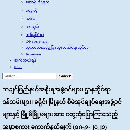
ဆောင်းပါးများ
ဝတ္ထုတို
ကဗျာ
ကာတွန်း
အစီရင်ခံစာ
E-Newsletters
သုတေသနနှင့်ဖွံ့ဖြိုးတိုးတက်ရေးဆိုင်ရာ
Acronyms
ဆက်သွယ်ရန်
NCA
Search
for:
ကချင်ပြည်နယ်အစိုးရအဖွဲ့ဝင်များ၊ ဌာနဆိုင်ရာ
ဝန်ထမ်းများ၊ ခရိုင်၊ မြို့နယ် စီမံအုပ်ချုပ်ရေးအဖွဲ့ဝင်
များနှင့် မြို့မိမြို့ဖများအား တွေ့ဆုံပြောကြားသည့်
အမှာစကား ကောက်နုတ်ချက် (၁၈-၉-၂၀၂၁)