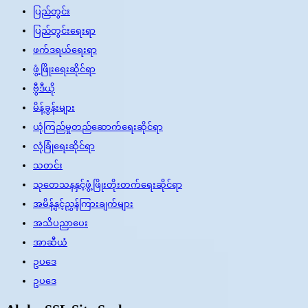
ပြည်တွင်း
ပြည်တွင်းရေးရာ
ဖက်ဒရယ်ရေးရာ
ဖွံ့ဖြိုးရေးဆိုင်ရာ
ဗွီဒီယို
မိန့်ခွန်းများ
ယုံကြည်မှုတည်ဆောက်ရေးဆိုင်ရာ
လုံခြုံရေးဆိုင်ရာ
သတင်း
သုတေသနနှင့်ဖွံ့ဖြိုးတိုးတက်ရေးဆိုင်ရာ
အမိန့်နှင့်ညွှန်ကြားချက်များ
အသိပညာပေး
အာဆီယံ
ဥပဒေ
ဥပဒေ