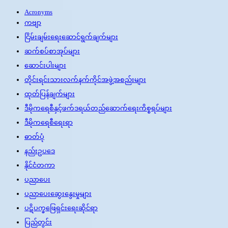
Acronyms
ကဗျာ
ငြိမ်းချမ်းရေးဆောင်ရွက်ချက်များ
ဆက်စပ်စာအုပ်များ
ဆောင်းပါးများ
တိုင်းရင်းသားလက်နက်ကိုင်အဖွဲ့အစည်းများ
ထုတ်ပြန်ချက်များ
ဒီမိုကရေစီနှင့်ဖက်ဒရယ်တည်ဆောက်‌ရေးကိစ္စရပ်များ
ဒီမိုကရေစီရေးရာ
ဓာတ်ပုံ
နည်းဥပဒေ
နိုင်ငံတကာ
ပညာပေး
ပညာပေးဆွေးနွေးမှုများ
ပဋိပက္ခဖြေရှင်းရေးဆိုင်ရာ
ပြည်တွင်း