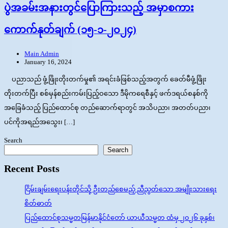
ပွဲအခမ်းအနားတွင်ပြောကြားသည့် အမှာစကား
ကောက်နုတ်ချက် (၁၅-၁-၂၀၂၄)
Main Admin
January 16, 2024
ပညာသည် ဖွံ့ဖြိုးတိုးတက်မှု၏ အရင်းခံဖြစ်သည့်အတွက် ခေတ်မီဖွံ့ဖြိုး
တိုးတက်ပြီး စစ်မှန်စည်းကမ်းပြည့်ဝသော ဒီမိုကရေစီနှင့် ဖက်ဒရယ်စနစ်ကို
အခြေခံသည့် ပြည်ထောင်စု တည်ဆောက်ရာတွင် အသိပညာ၊ အတတ်ပညာ၊
ပင်ကိုအရည်အသွေး၊ […]
Search
Search
Recent Posts
ငြိမ်းချမ်းရေးပန်းတိုင်သို့ ဦးတည်စေမည့် ညီညွတ်သော အမျိုးသားရေး
စိတ်ဓာတ်
ပြည်ထောင်စုသမ္မတမြန်မာနိုင်ငံတော် ယာယီသမ္မတ ထံမှ ၂၀၂၆ ခုနှစ်၊