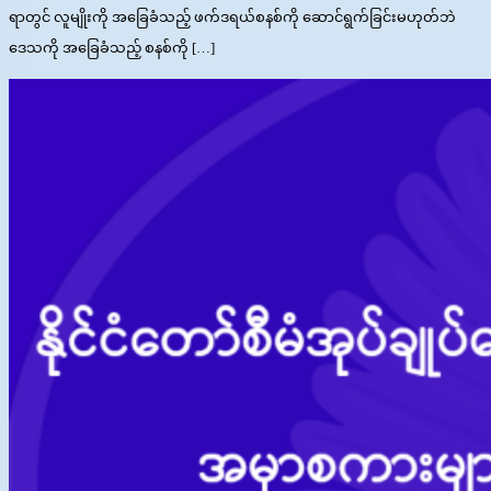
ရာတွင် လူမျိုးကို အခြေခံသည့် ဖက်ဒရယ်စနစ်ကို ဆောင်ရွက်ခြင်းမဟုတ်ဘဲ
ဒေသကို အခြေခံသည့် စနစ်ကို […]