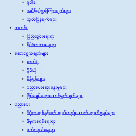
မူဝါဒ
အမိန့်နှင့်ညွှန်ကြားချက်များ
ထုတ်ပြန်ချက်များ
သတင်း
ပြည်တွင်းရေးရာ
နိုင်ငံတကာရေးရာ
ဆောင်ရွက်ချက်များ
ဓာတ်ပုံ
ဗွီဒီယို
မိန့်ခွန်းများ
ပညာပေးဆွေးနွေးမှုများ
ငြိမ်းချမ်းရေးဆောင်ရွက်ချက်များ
ပညာပေး
ဒီမိုကရေစီနှင့်ဖက်ဒရယ်တည်ဆောက်‌ရေးကိစ္စရပ်များ
ဒီမိုကရေစီရေးရာ
ဖက်ဒရယ်ရေးရာ