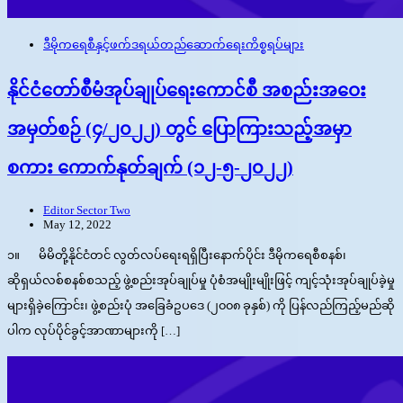
ဒီမိုကရေစီနှင့်ဖက်ဒရယ်တည်ဆောက်‌ရေးကိစ္စရပ်များ
နိုင်ငံတော်စီမံအုပ်ချုပ်ရေးကောင်စီ အစည်းအဝေး
အမှတ်စဉ် (၄/၂၀၂၂) တွင် ပြောကြားသည့်အမှာ
စကား ကောက်နုတ်ချက် (၁၂-၅-၂၀၂၂)
Editor Sector Two
May 12, 2022
၁။ မိမိတို့နိုင်ငံတင် လွတ်လပ်ရေးရရှိပြီးနောက်ပိုင်း ဒီမိုကရေစီစနစ်၊
ဆိုရှယ်လစ်စနစ်စသည့် ဖွဲ့စည်းအုပ်ချုပ်မှု ပုံစံအမျိုးမျိုးဖြင့် ကျင့်သုံးအုပ်ချုပ်ခဲ့မှု
များရှိခဲ့ကြောင်း၊ ဖွဲ့စည်းပုံ အခြေခံဥပဒေ (၂၀၀၈ ခုနှစ်) ကို ပြန်လည်ကြည့်မည်ဆို
ပါက လုပ်ပိုင်ခွင့်အာဏာများကို […]