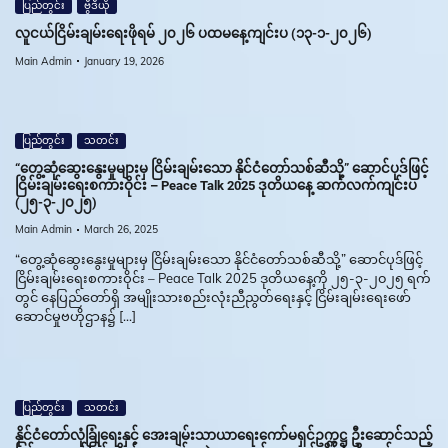
ပြည်တွင်း
ဗွီဒီယို
လူငယ်ငြိမ်းချမ်းရေးဖိုရမ် ၂၀၂၆ ပထမနေ့ကျင်းပ (၁၃-၁-၂၀၂၆)
Main Admin
January 19, 2026
ပြည်တွင်း
သတင်း
“တွေ့ဆုံဆွေးနွေးမှုများမှ ငြိမ်းချမ်းသော နိုင်ငံတော်သစ်ဆီသို့” ဆောင်ပုဒ်ဖြင့်
ငြိမ်းချမ်းရေးစကားဝိုင်း – Peace Talk 2025 ဒုတိယနေ့ ဆက်လက်ကျင်းပ
(၂၅-၃-၂၀၂၅)
Main Admin
March 26, 2025
“တွေ့ဆုံဆွေးနွေးမှုများမှ ငြိမ်းချမ်းသော နိုင်ငံတော်သစ်ဆီသို့” ဆောင်ပုဒ်ဖြင့်
ငြိမ်းချမ်းရေးစကားဝိုင်း – Peace Talk 2025 ဒုတိယနေ့ကို ၂၅-၃-၂၀၂၅ ရက်
တွင် နေပြည်တော်ရှိ အမျိုးသားစည်းလုံးညီညွတ်ရေးနှင့် ငြိမ်းချမ်းရေးဖော်
ဆောင်မှုဗဟိုဌာန၌ […]
ပြည်တွင်း
သတင်း
နိုင်ငံတော်လုံခြုံရေးနှင့် အေးချမ်းသာယာရေးကော်မရှင်ဥက္ကဋ္ဌ ဦးဆောင်သည့်