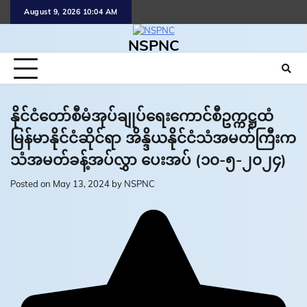
Skip
August 9, 2026 10:04 AM
to
content
NSPNC
နိုင်ငံတော်စီမံအုပ်ချုပ်ရေးကောင်စီဥက္ကဋ္ဌထံ
မြန်မာနိုင်ငံဆိုင်ရာ အိန္ဒိယနိုင်ငံသံအမတ်ကြီးက
သံအမတ်ခန့်အပ်လွှာ ပေးအပ် (၁၀-၅-၂၀၂၄)
Posted on
May 13, 2024
by
NSPNC