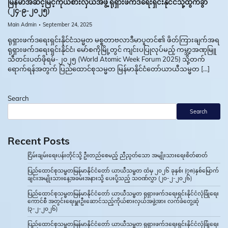
မြန်မာအဆင့်မြင့်ကိုယ်စားလှယ်အဖွဲ့ ရုရှားဖက်ဒရေးရှင်းနိုင်ငံသို့ထွက်ခွာ
(၂၄-၉-၂၀၂၅)
Main Admin
September 24, 2025
ရုရှားဖက်ဒရေးရှင်းနိုင်ငံသမ္မတ မစ္စတာဗလာဒီမာပူတင်၏ ဖိတ်ကြားချက်အရ
ရုရှားဖက်ဒရေးရှင်းနိုင်ငံ၊ မော်စကိုမြို့တွင် ကျင်းပပြုလုပ်မည့် ကမ္ဘာ့အဏုမြူ
သီတင်းပတ်ဖိုရမ်-၂၀၂၅ (World Atomic Week Forum 2025) သို့တက်
ရောက်ရန်အတွက် ပြည်ထောင်စုသမ္မတ မြန်မာနိုင်ငံတော်ယာယီသမ္မတ […]
Search
Search
Recent Posts
ငြိမ်းချမ်းရေးပန်းတိုင်သို့ ဦးတည်စေမည့် ညီညွတ်သော အမျိုးသားရေးစိတ်ဓာတ်
ပြည်ထောင်စုသမ္မတမြန်မာနိုင်ငံတော် ယာယီသမ္မတ ထံမှ ၂၀၂၆ ခုနှစ်၊ (၇၈)နှစ်မြောက်
ချင်းအမျိုးသားနေ့အခမ်းအနားသို့ ပေးပို့သည့် သဝဏ်လွှာ (၂၀-၂-၂၀၂၆)
ပြည်ထောင်စုသမ္မတမြန်မာနိုင်ငံတော် ယာယီသမ္မတ ရုရှားဖက်ဒရေးရှင်းနိုင်ငံလုံခြုံရေး
ကောင်စီ အတွင်းရေးမှူးဦးဆောင်သည့်ကိုယ်စားလှယ်အဖွဲ့အား လက်ခံတွေ့ဆုံ
(၃-၂-၂၀၂၆)
ပြည်ထောင်စုသမ္မတမြန်မာနိုင်ငံတော် ယာယီသမ္မတ ရုရှားဖက်ဒရေးရှင်းနိုင်ငံလုံခြုံရေး