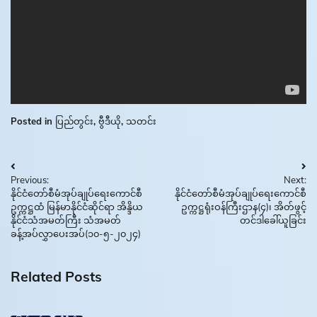
Posted in
ပြည်တွင်း
,
ဗွီဒီယို
,
သတင်း
Post
Previous:
Next:
navigation
နိုင်ငံတော်စီမံအုပ်ချုပ်ရေးကောင်စီ
နိုင်ငံတော်စီမံအုပ်ချုပ်ရေးကောင်စီ
ဥက္ကဋ္ဌထံ မြန်မာနိုင်ငံဆိုင်ရာ အိန္ဒိယ
ဥက္ကဋ္ဌရုံးဝန်ကြီးဌာန(၄)၊ အိတ်ဖွင့်
နိုင်ငံသံအမတ်ကြီး သံအမတ်
တင်ဒါခေါ်ယူခြင်း
ခန့်အပ်လွှာပေးအပ်(၁၀-၅-၂၀၂၄)
Related Posts