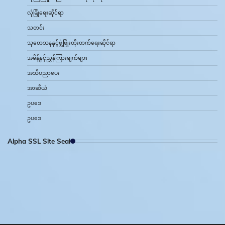
လုံခြုံရေးဆိုင်ရာ
သတင်း
သုတေသနနှင့်ဖွံ့ဖြိုးတိုးတက်ရေးဆိုင်ရာ
အမိန့်နှင့်ညွှန်ကြားချက်များ
အသိပညာပေး
အာဆီယံ
ဥပဒေ
ဥပဒေ
Alpha SSL Site Seal