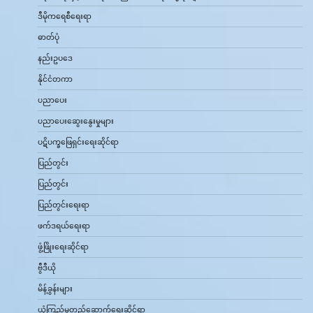
ဒီမိုကရေစီရေးရာ
ဓာတ်ပုံ
နည်းဥပဒေ
နိုင်ငံတကာ
ပညာပေး
ပညာပေးဆွေးနွေးမှုများ
ပဋိပက္ခဖြေရှင်းရေးဆိုင်ရာ
ပြည်တွင်း
ပြည်တွင်း
ပြည်တွင်းရေးရာ
ဖက်ဒရယ်ရေးရာ
ဖွံ့ဖြိုးရေးဆိုင်ရာ
ဗွီဒီယို
မိန့်ခွန်းများ
ယုံကြည်မှုတည်ဆောက်ရေးဆိုင်ရာ