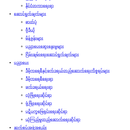
နိုင်ငံတကာရေးရာ
ဆောင်ရွက်ချက်များ
ဓာတ်ပုံ
ဗွီဒီယို
မိန့်ခွန်းများ
ပညာပေးဆွေးနွေးမှုများ
ငြိမ်းချမ်းရေးဆောင်ရွက်ချက်များ
ပညာပေး
ဒီမိုကရေစီနှင့်ဖက်ဒရယ်တည်ဆောက်‌ရေးကိစ္စရပ်များ
ဒီမိုကရေစီရေးရာ
ဖက်ဒရယ်ရေးရာ
လုံခြုံရေးဆိုင်ရာ
ဖွံ့ဖြိုးရေးဆိုင်ရာ
ပဋိပက္ခဖြေရှင်းရေးဆိုင်ရာ
ယုံကြည်မှုတည်ဆောက်ရေးဆိုင်ရာ
ဆက်စပ်အဖွဲ့အစည်း