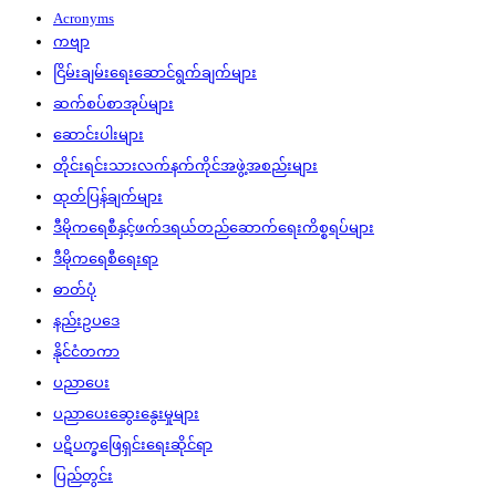
Acronyms
ကဗျာ
ငြိမ်းချမ်းရေးဆောင်ရွက်ချက်များ
ဆက်စပ်စာအုပ်များ
ဆောင်းပါးများ
တိုင်းရင်းသားလက်နက်ကိုင်အဖွဲ့အစည်းများ
ထုတ်ပြန်ချက်များ
ဒီမိုကရေစီနှင့်ဖက်ဒရယ်တည်ဆောက်‌ရေးကိစ္စရပ်များ
ဒီမိုကရေစီရေးရာ
ဓာတ်ပုံ
နည်းဥပဒေ
နိုင်ငံတကာ
ပညာပေး
ပညာပေးဆွေးနွေးမှုများ
ပဋိပက္ခဖြေရှင်းရေးဆိုင်ရာ
ပြည်တွင်း