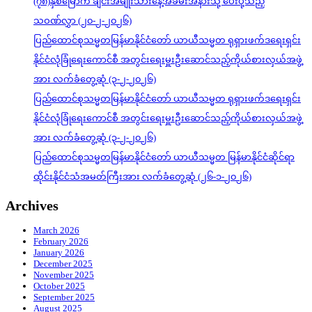
(၇၈)နှစ်မြောက် ချင်းအမျိုးသားနေ့အခမ်းအနားသို့ ပေးပို့သည့်
သဝဏ်လွှာ (၂၀-၂-၂၀၂၆)
ပြည်ထောင်စုသမ္မတမြန်မာနိုင်ငံတော် ယာယီသမ္မတ ရုရှားဖက်ဒရေးရှင်း
နိုင်ငံလုံခြုံရေးကောင်စီ အတွင်းရေးမှူးဦးဆောင်သည့်ကိုယ်စားလှယ်အဖွဲ့
အား လက်ခံတွေ့ဆုံ (၃-၂-၂၀၂၆)
ပြည်ထောင်စုသမ္မတမြန်မာနိုင်ငံတော် ယာယီသမ္မတ ရုရှားဖက်ဒရေးရှင်း
နိုင်ငံလုံခြုံရေးကောင်စီ အတွင်းရေးမှူးဦးဆောင်သည့်ကိုယ်စားလှယ်အဖွဲ့
အား လက်ခံတွေ့ဆုံ (၃-၂-၂၀၂၆)
ပြည်ထောင်စုသမ္မတမြန်မာနိုင်ငံတော် ယာယီသမ္မတ မြန်မာနိုင်ငံဆိုင်ရာ
ထိုင်းနိုင်ငံသံအမတ်ကြီးအား လက်ခံတွေ့ဆုံ (၂၆-၁-၂၀၂၆)
Archives
March 2026
February 2026
January 2026
December 2025
November 2025
October 2025
September 2025
August 2025