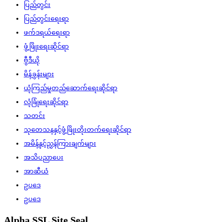
ပြည်တွင်း
ပြည်တွင်းရေးရာ
ဖက်ဒရယ်ရေးရာ
ဖွံ့ဖြိုးရေးဆိုင်ရာ
ဗွီဒီယို
မိန့်ခွန်းများ
ယုံကြည်မှုတည်ဆောက်ရေးဆိုင်ရာ
လုံခြုံရေးဆိုင်ရာ
သတင်း
သုတေသနနှင့်ဖွံ့ဖြိုးတိုးတက်ရေးဆိုင်ရာ
အမိန့်နှင့်ညွှန်ကြားချက်များ
အသိပညာပေး
အာဆီယံ
ဥပဒေ
ဥပဒေ
Alpha SSL Site Seal