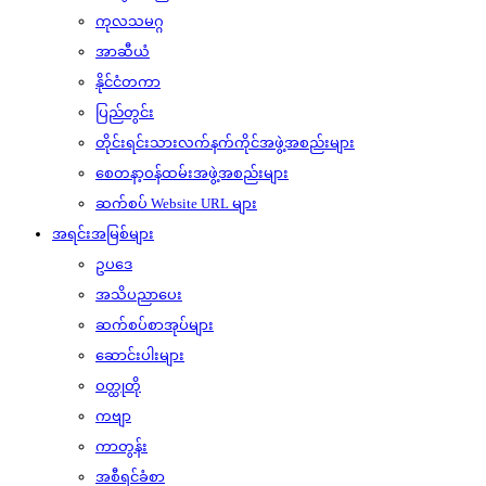
ကုလသမဂ္ဂ
အာဆီယံ
နိုင်ငံတကာ
ပြည်တွင်း
တိုင်းရင်းသားလက်နက်ကိုင်အဖွဲ့အစည်းများ
စေတနာ့ဝန်ထမ်းအဖွဲ့အစည်းများ
ဆက်စပ် Website URL များ
အရင်းအမြစ်များ
ဥပဒေ
အသိပညာပေး
ဆက်စပ်စာအုပ်များ
ဆောင်းပါးများ
ဝတ္ထုတို
ကဗျာ
ကာတွန်း
အစီရင်ခံစာ