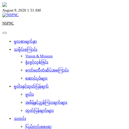
Skip
to
August 9, 2026 1:51 AM
content
NSPNC
မူလစာမျက်နှာ
သမိုင်းကြောင်း
Vision & Mission
ရုံးဖွင့်လှစ်ခြင်း
ကော်မတီတံဆိပ်အကြောင်း
ဆောင်ပုဒ်များ
မူဝါဒနှင့်ထုတ်ပြန်ချက်
မူဝါဒ
အမိန့်နှင့်ညွှန်ကြားချက်များ
ထုတ်ပြန်ချက်များ
သတင်း
ပြည်တွင်းရေးရာ