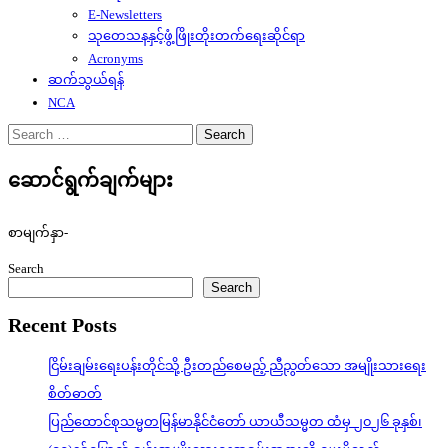
E-Newsletters
သုတေသနနှင့်ဖွံ့ဖြိုးတိုးတက်ရေးဆိုင်ရာ
Acronyms
ဆက်သွယ်ရန်
NCA
Search
for:
ဆောင်ရွက်ချက်များ
စာမျက်နှာ-
Search
Search
Recent Posts
ငြိမ်းချမ်းရေးပန်းတိုင်သို့ ဦးတည်စေမည့် ညီညွတ်သော အမျိုးသားရေး
စိတ်ဓာတ်
ပြည်ထောင်စုသမ္မတမြန်မာနိုင်ငံတော် ယာယီသမ္မတ ထံမှ ၂၀၂၆ ခုနှစ်၊