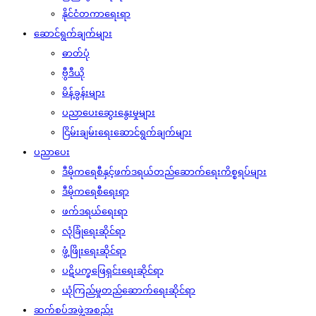
နိုင်ငံတကာရေးရာ
ဆောင်ရွက်ချက်များ
ဓာတ်ပုံ
ဗွီဒီယို
မိန့်ခွန်းများ
ပညာပေးဆွေးနွေးမှုများ
ငြိမ်းချမ်းရေးဆောင်ရွက်ချက်များ
ပညာပေး
ဒီမိုကရေစီနှင့်ဖက်ဒရယ်တည်ဆောက်‌ရေးကိစ္စရပ်များ
ဒီမိုကရေစီရေးရာ
ဖက်ဒရယ်ရေးရာ
လုံခြုံရေးဆိုင်ရာ
ဖွံ့ဖြိုးရေးဆိုင်ရာ
ပဋိပက္ခဖြေရှင်းရေးဆိုင်ရာ
ယုံကြည်မှုတည်ဆောက်ရေးဆိုင်ရာ
ဆက်စပ်အဖွဲ့အစည်း