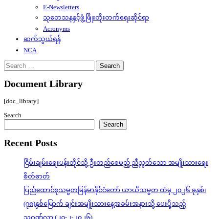
E-Newsletters
သုတေသနနှင့်ဖွံ့ဖြိုးတိုးတက်ရေးဆိုင်ရာ
Acronyms
ဆက်သွယ်ရန်
NCA
Search
for:
Document Library
[doc_library]
Search
Search
Recent Posts
ငြိမ်းချမ်းရေးပန်းတိုင်သို့ ဦးတည်စေမည့် ညီညွတ်သော အမျိုးသားရေး
စိတ်ဓာတ်
ပြည်ထောင်စုသမ္မတမြန်မာနိုင်ငံတော် ယာယီသမ္မတ ထံမှ ၂၀၂၆ ခုနှစ်၊
(၇၈)နှစ်မြောက် ချင်းအမျိုးသားနေ့အခမ်းအနားသို့ ပေးပို့သည့်
သဝဏ်လွှာ (၂၀-၂-၂၀၂၆)