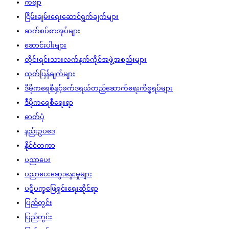
ကဗျာ
ငြိမ်းချမ်းရေးဆောင်ရွက်ချက်များ
ဆက်စပ်စာအုပ်များ
ဆောင်းပါးများ
တိုင်းရင်းသားလက်နက်ကိုင်အဖွဲ့အစည်းများ
ထုတ်ပြန်ချက်များ
ဒီမိုကရေစီနှင့်ဖက်ဒရယ်တည်ဆောက်‌ရေးကိစ္စရပ်များ
ဒီမိုကရေစီရေးရာ
ဓာတ်ပုံ
နည်းဥပဒေ
နိုင်ငံတကာ
ပညာပေး
ပညာပေးဆွေးနွေးမှုများ
ပဋိပက္ခဖြေရှင်းရေးဆိုင်ရာ
ပြည်တွင်း
ပြည်တွင်း