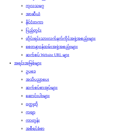
ကုလသမဂ္ဂ
အာဆီယံ
နိုင်ငံတကာ
ပြည်တွင်း
တိုင်းရင်းသားလက်နက်ကိုင်အဖွဲ့အစည်းများ
စေတနာ့ဝန်ထမ်းအဖွဲ့အစည်းများ
ဆက်စပ် Website URL များ
အရင်းအမြစ်များ
ဥပဒေ
အသိပညာပေး
ဆက်စပ်စာအုပ်များ
ဆောင်းပါးများ
ဝတ္ထုတို
ကဗျာ
ကာတွန်း
အစီရင်ခံစာ