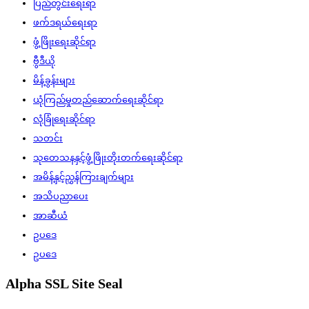
ပြည်တွင်းရေးရာ
ဖက်ဒရယ်ရေးရာ
ဖွံ့ဖြိုးရေးဆိုင်ရာ
ဗွီဒီယို
မိန့်ခွန်းများ
ယုံကြည်မှုတည်ဆောက်ရေးဆိုင်ရာ
လုံခြုံရေးဆိုင်ရာ
သတင်း
သုတေသနနှင့်ဖွံ့ဖြိုးတိုးတက်ရေးဆိုင်ရာ
အမိန့်နှင့်ညွှန်ကြားချက်များ
အသိပညာပေး
အာဆီယံ
ဥပဒေ
ဥပဒေ
Alpha SSL Site Seal