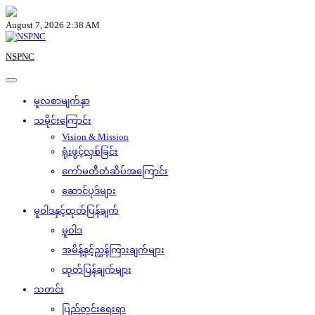
Skip
to
August 7, 2026 2:38 AM
content
NSPNC
မူလစာမျက်နှာ
သမိုင်းကြောင်း
Vision & Mission
ရုံးဖွင့်လှစ်ခြင်း
ကော်မတီတံဆိပ်အကြောင်း
ဆောင်ပုဒ်များ
မူဝါဒနှင့်ထုတ်ပြန်ချက်
မူဝါဒ
အမိန့်နှင့်ညွှန်ကြားချက်များ
ထုတ်ပြန်ချက်များ
သတင်း
ပြည်တွင်းရေးရာ