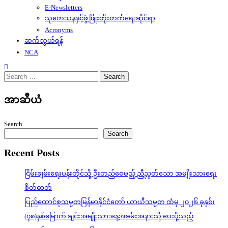
E-Newsletters
သုတေသနနှင့်ဖွံ့ဖြိုးတိုးတက်ရေးဆိုင်ရာ
Acronyms
ဆက်သွယ်ရန်
NCA
Search
for:
အာဆီယံ
Search
Search
Recent Posts
ငြိမ်းချမ်းရေးပန်းတိုင်သို့ ဦးတည်စေမည့် ညီညွတ်သော အမျိုးသားရေး
စိတ်ဓာတ်
ပြည်ထောင်စုသမ္မတမြန်မာနိုင်ငံတော် ယာယီသမ္မတ ထံမှ ၂၀၂၆ ခုနှစ်၊
(၇၈)နှစ်မြောက် ချင်းအမျိုးသားနေ့အခမ်းအနားသို့ ပေးပို့သည့်