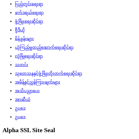
ပြည်တွင်းရေးရာ
ဖက်ဒရယ်ရေးရာ
ဖွံ့ဖြိုးရေးဆိုင်ရာ
ဗွီဒီယို
မိန့်ခွန်းများ
ယုံကြည်မှုတည်ဆောက်ရေးဆိုင်ရာ
လုံခြုံရေးဆိုင်ရာ
သတင်း
သုတေသနနှင့်ဖွံ့ဖြိုးတိုးတက်ရေးဆိုင်ရာ
အမိန့်နှင့်ညွှန်ကြားချက်များ
အသိပညာပေး
အာဆီယံ
ဥပဒေ
ဥပဒေ
Alpha SSL Site Seal