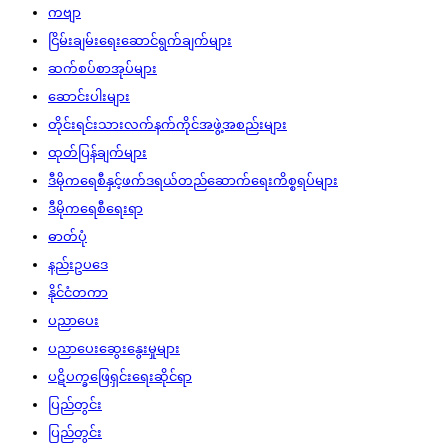
ကဗျာ
ငြိမ်းချမ်းရေးဆောင်ရွက်ချက်များ
ဆက်စပ်စာအုပ်များ
ဆောင်းပါးများ
တိုင်းရင်းသားလက်နက်ကိုင်အဖွဲ့အစည်းများ
ထုတ်ပြန်ချက်များ
ဒီမိုကရေစီနှင့်ဖက်ဒရယ်တည်ဆောက်‌ရေးကိစ္စရပ်များ
ဒီမိုကရေစီရေးရာ
ဓာတ်ပုံ
နည်းဥပဒေ
နိုင်ငံတကာ
ပညာပေး
ပညာပေးဆွေးနွေးမှုများ
ပဋိပက္ခဖြေရှင်းရေးဆိုင်ရာ
ပြည်တွင်း
ပြည်တွင်း