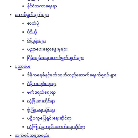
နိုင်ငံတကာရေးရာ
ဆောင်ရွက်ချက်များ
ဓာတ်ပုံ
ဗွီဒီယို
မိန့်ခွန်းများ
ပညာပေးဆွေးနွေးမှုများ
ငြိမ်းချမ်းရေးဆောင်ရွက်ချက်များ
ပညာပေး
ဒီမိုကရေစီနှင့်ဖက်ဒရယ်တည်ဆောက်‌ရေးကိစ္စရပ်များ
ဒီမိုကရေစီရေးရာ
ဖက်ဒရယ်ရေးရာ
လုံခြုံရေးဆိုင်ရာ
ဖွံ့ဖြိုးရေးဆိုင်ရာ
ပဋိပက္ခဖြေရှင်းရေးဆိုင်ရာ
ယုံကြည်မှုတည်ဆောက်ရေးဆိုင်ရာ
ဆက်စပ်အဖွဲ့အစည်း