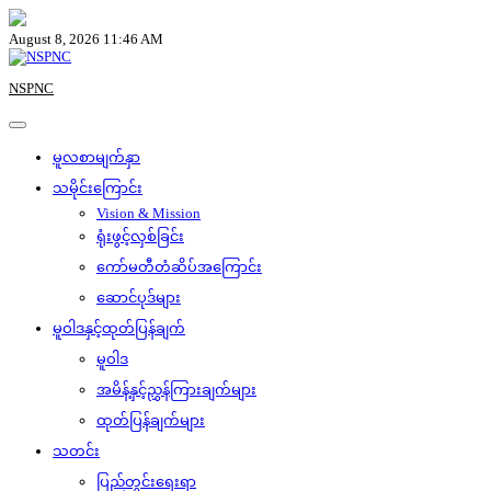
Skip
to
August 8, 2026 11:46 AM
content
NSPNC
မူလစာမျက်နှာ
သမိုင်းကြောင်း
Vision & Mission
ရုံးဖွင့်လှစ်ခြင်း
ကော်မတီတံဆိပ်အကြောင်း
ဆောင်ပုဒ်များ
မူဝါဒနှင့်ထုတ်ပြန်ချက်
မူဝါဒ
အမိန့်နှင့်ညွှန်ကြားချက်များ
ထုတ်ပြန်ချက်များ
သတင်း
ပြည်တွင်းရေးရာ