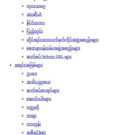
ကုလသမဂ္ဂ
အာဆီယံ
နိုင်ငံတကာ
ပြည်တွင်း
တိုင်းရင်းသားလက်နက်ကိုင်အဖွဲ့အစည်းများ
စေတနာ့ဝန်ထမ်းအဖွဲ့အစည်းများ
ဆက်စပ် Website URL များ
အရင်းအမြစ်များ
ဥပဒေ
အသိပညာပေး
ဆက်စပ်စာအုပ်များ
ဆောင်းပါးများ
ဝတ္ထုတို
ကဗျာ
ကာတွန်း
အစီရင်ခံစာ