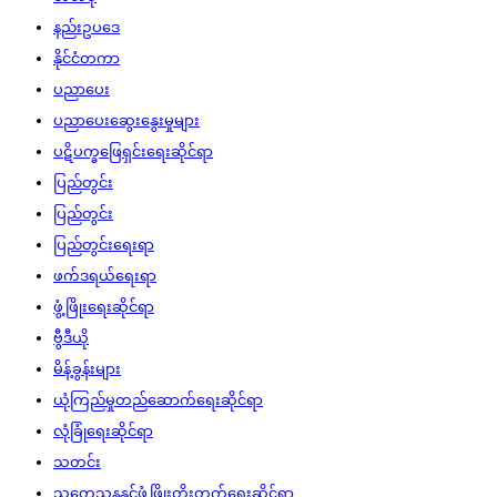
နည်းဥပဒေ
နိုင်ငံတကာ
ပညာပေး
ပညာပေးဆွေးနွေးမှုများ
ပဋိပက္ခဖြေရှင်းရေးဆိုင်ရာ
ပြည်တွင်း
ပြည်တွင်း
ပြည်တွင်းရေးရာ
ဖက်ဒရယ်ရေးရာ
ဖွံ့ဖြိုးရေးဆိုင်ရာ
ဗွီဒီယို
မိန့်ခွန်းများ
ယုံကြည်မှုတည်ဆောက်ရေးဆိုင်ရာ
လုံခြုံရေးဆိုင်ရာ
သတင်း
သုတေသနနှင့်ဖွံ့ဖြိုးတိုးတက်ရေးဆိုင်ရာ