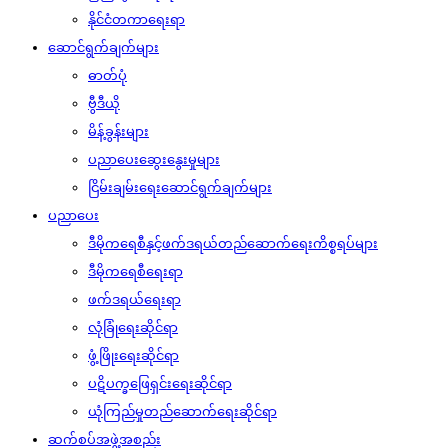
နိုင်ငံတကာရေးရာ
ဆောင်ရွက်ချက်များ
ဓာတ်ပုံ
ဗွီဒီယို
မိန့်ခွန်းများ
ပညာပေးဆွေးနွေးမှုများ
ငြိမ်းချမ်းရေးဆောင်ရွက်ချက်များ
ပညာပေး
ဒီမိုကရေစီနှင့်ဖက်ဒရယ်တည်ဆောက်‌ရေးကိစ္စရပ်များ
ဒီမိုကရေစီရေးရာ
ဖက်ဒရယ်ရေးရာ
လုံခြုံရေးဆိုင်ရာ
ဖွံ့ဖြိုးရေးဆိုင်ရာ
ပဋိပက္ခဖြေရှင်းရေးဆိုင်ရာ
ယုံကြည်မှုတည်ဆောက်ရေးဆိုင်ရာ
ဆက်စပ်အဖွဲ့အစည်း