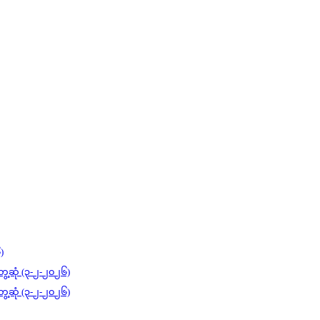
)
ွေ့ဆုံ (၃-၂-၂၀၂၆)
ွေ့ဆုံ (၃-၂-၂၀၂၆)