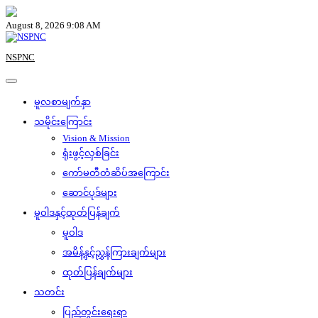
Skip
to
August 8, 2026 9:08 AM
content
NSPNC
မူလစာမျက်နှာ
သမိုင်းကြောင်း
Vision & Mission
ရုံးဖွင့်လှစ်ခြင်း
ကော်မတီတံဆိပ်အကြောင်း
ဆောင်ပုဒ်များ
မူဝါဒနှင့်ထုတ်ပြန်ချက်
မူဝါဒ
အမိန့်နှင့်ညွှန်ကြားချက်များ
ထုတ်ပြန်ချက်များ
သတင်း
ပြည်တွင်းရေးရာ