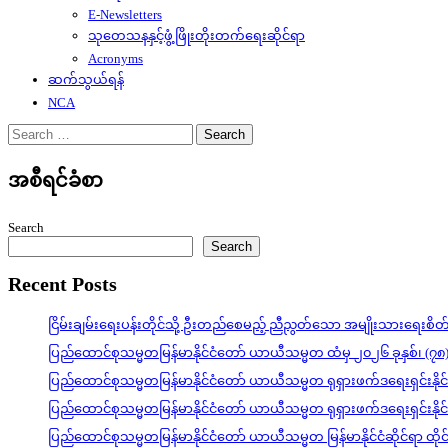
E-Newsletters
သုတေသနနှင့်ဖွံ့ဖြိုးတိုးတက်ရေးဆိုင်ရာ
Acronyms
ဆက်သွယ်ရန်
NCA
Search
for:
အစီရင်ခံစာ
Search
Search
Recent Posts
ငြိမ်းချမ်းရေးပန်းတိုင်သို့ ဦးတည်စေမည့် ညီညွတ်သော အမျိုးသားရေးစိ
ပြည်ထောင်စုသမ္မတမြန်မာနိုင်ငံတော် ယာယီသမ္မတ ထံမှ ၂၀၂၆ ခုနှစ်၊ (၇၈
ပြည်ထောင်စုသမ္မတမြန်မာနိုင်ငံတော် ယာယီသမ္မတ ရုရှားဖက်ဒရေးရှင်းနို
ပြည်ထောင်စုသမ္မတမြန်မာနိုင်ငံတော် ယာယီသမ္မတ ရုရှားဖက်ဒရေးရှင်းနို
ပြည်ထောင်စုသမ္မတမြန်မာနိုင်ငံတော် ယာယီသမ္မတ မြန်မာနိုင်ငံဆိုင်ရာ ထိ