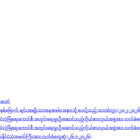
တ်ဓာတ်
)နှစ်မြောက် ချင်းအမျိုးသားနေ့အခမ်းအနားသို့ ပေးပို့သည့် သဝဏ်လွှာ (၂၀-၂-၂၀၂၆
င်ငံလုံခြုံရေးကောင်စီ အတွင်းရေးမှူးဦးဆောင်သည့်ကိုယ်စားလှယ်အဖွဲ့အား လက်ခံတ
င်ငံလုံခြုံရေးကောင်စီ အတွင်းရေးမှူးဦးဆောင်သည့်ကိုယ်စားလှယ်အဖွဲ့အား လက်ခံတ
ုင်းနိုင်ငံသံအမတ်ကြီးအား လက်ခံတွေ့ဆုံ (၂၆-၁-၂၀၂၆)