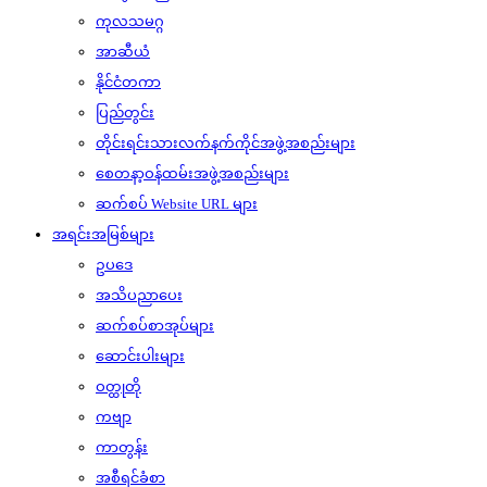
ကုလသမဂ္ဂ
အာဆီယံ
နိုင်ငံတကာ
ပြည်တွင်း
တိုင်းရင်းသားလက်နက်ကိုင်အဖွဲ့အစည်းများ
စေတနာ့ဝန်ထမ်းအဖွဲ့အစည်းများ
ဆက်စပ် Website URL များ
အရင်းအမြစ်များ
ဥပဒေ
အသိပညာပေး
ဆက်စပ်စာအုပ်များ
ဆောင်းပါးများ
ဝတ္ထုတို
ကဗျာ
ကာတွန်း
အစီရင်ခံစာ