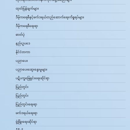
ထုတ်ပြန်ချက်များ
ဒီမိုကရေစီနှင့်ဖက်ဒရယ်တည်ဆောက်‌ရေးကိစ္စရပ်များ
ဒီမိုကရေစီရေးရာ
ဓာတ်ပုံ
နည်းဥပဒေ
နိုင်ငံတကာ
ပညာပေး
ပညာပေးဆွေးနွေးမှုများ
ပဋိပက္ခဖြေရှင်းရေးဆိုင်ရာ
ပြည်တွင်း
ပြည်တွင်း
ပြည်တွင်းရေးရာ
ဖက်ဒရယ်ရေးရာ
ဖွံ့ဖြိုးရေးဆိုင်ရာ