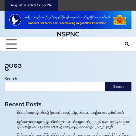
Skip
August 9, 2026 12:55 PM
to
content
NSPNC
ဥပဒေ
Search
Search
Recent Posts
ငြိမ်းချမ်းရေးပန်းတိုင်သို့ ဦးတည်စေမည့် ညီညွတ်သော အမျိုးသားရေးစိတ်ဓာတ်
ပြည်ထောင်စုသမ္မတမြန်မာနိုင်ငံတော် ယာယီသမ္မတ ထံမှ ၂၀၂၆ ခုနှစ်၊ (၇၈)နှစ်မြောက်
ချင်းအမျိုးသားနေ့အခမ်းအနားသို့ ပေးပို့သည့် သဝဏ်လွှာ (၂၀-၂-၂၀၂၆)
ပြည်ထောင်စုသမ္မတမြန်မာနိုင်ငံတော် ယာယီသမ္မတ ရုရှားဖက်ဒရေးရှင်းနိုင်ငံလုံခြုံရေး