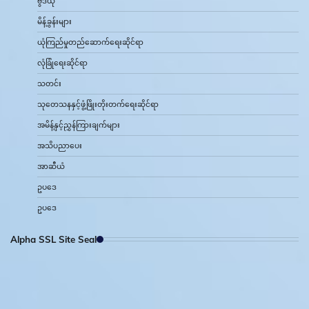
ဗွီဒီယို
မိန့်ခွန်းများ
ယုံကြည်မှုတည်ဆောက်ရေးဆိုင်ရာ
လုံခြုံရေးဆိုင်ရာ
သတင်း
သုတေသနနှင့်ဖွံ့ဖြိုးတိုးတက်ရေးဆိုင်ရာ
အမိန့်နှင့်ညွှန်ကြားချက်များ
အသိပညာပေး
အာဆီယံ
ဥပဒေ
ဥပဒေ
Alpha SSL Site Seal