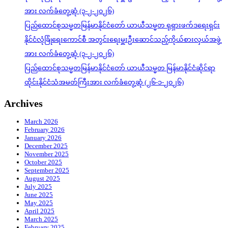
အား လက်ခံတွေ့ဆုံ (၃-၂-၂၀၂၆)
ပြည်ထောင်စုသမ္မတမြန်မာနိုင်ငံတော် ယာယီသမ္မတ ရုရှားဖက်ဒရေးရှင်း
နိုင်ငံလုံခြုံရေးကောင်စီ အတွင်းရေးမှူးဦးဆောင်သည့်ကိုယ်စားလှယ်အဖွဲ့
အား လက်ခံတွေ့ဆုံ (၃-၂-၂၀၂၆)
ပြည်ထောင်စုသမ္မတမြန်မာနိုင်ငံတော် ယာယီသမ္မတ မြန်မာနိုင်ငံဆိုင်ရာ
ထိုင်းနိုင်ငံသံအမတ်ကြီးအား လက်ခံတွေ့ဆုံ (၂၆-၁-၂၀၂၆)
Archives
March 2026
February 2026
January 2026
December 2025
November 2025
October 2025
September 2025
August 2025
July 2025
June 2025
May 2025
April 2025
March 2025
February 2025