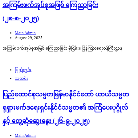
အကြမ်းဖက်အုပ်စုအဖြစ် ကြေညာခြင်း
(၂၈-၈-၂၀၂၅)
Main Admin
August 29, 2025
အကြမ်းဖက်အုပ်စုအဖြစ် ကြေညာခြင်း မှီငြမ်း။ ပြန်ကြားရေးဝန်ကြီးဌာန
ပြည်တွင်း
သတင်း
ပြည်ထောင်စုသမ္မတမြန်မာနိုင်ငံတော် ယာယီသမ္မတ
ရုရှားဖက်ဒရေးရှင်းနိုင်ငံသမ္မတ၏ အကြံပေးပုဂ္ဂိုလ်
နှင့် တွေ့ဆုံဆွေးနွေး (၂၆-၉-၂၀၂၅)
Main Admin