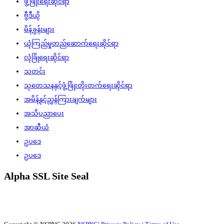
ဖွံ့ဖြိုးရေးဆိုင်ရာ
ဗွီဒီယို
မိန့်ခွန်းများ
ယုံကြည်မှုတည်ဆောက်ရေးဆိုင်ရာ
လုံခြုံရေးဆိုင်ရာ
သတင်း
သုတေသနနှင့်ဖွံ့ဖြိုးတိုးတက်ရေးဆိုင်ရာ
အမိန့်နှင့်ညွှန်ကြားချက်များ
အသိပညာပေး
အာဆီယံ
ဥပဒေ
ဥပဒေ
Alpha SSL Site Seal