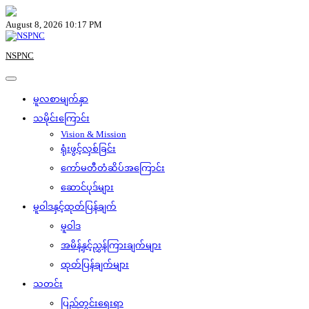
Skip
to
August 8, 2026 10:17 PM
content
NSPNC
မူလစာမျက်နှာ
သမိုင်းကြောင်း
Vision & Mission
ရုံးဖွင့်လှစ်ခြင်း
ကော်မတီတံဆိပ်အကြောင်း
ဆောင်ပုဒ်များ
မူဝါဒနှင့်ထုတ်ပြန်ချက်
မူဝါဒ
အမိန့်နှင့်ညွှန်ကြားချက်များ
ထုတ်ပြန်ချက်များ
သတင်း
ပြည်တွင်းရေးရာ