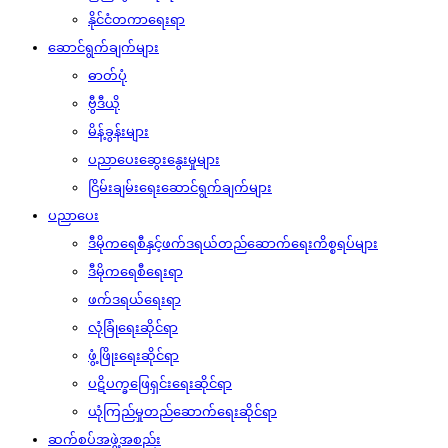
နိုင်ငံတကာရေးရာ
ဆောင်ရွက်ချက်များ
ဓာတ်ပုံ
ဗွီဒီယို
မိန့်ခွန်းများ
ပညာပေးဆွေးနွေးမှုများ
ငြိမ်းချမ်းရေးဆောင်ရွက်ချက်များ
ပညာပေး
ဒီမိုကရေစီနှင့်ဖက်ဒရယ်တည်ဆောက်‌ရေးကိစ္စရပ်များ
ဒီမိုကရေစီရေးရာ
ဖက်ဒရယ်ရေးရာ
လုံခြုံရေးဆိုင်ရာ
ဖွံ့ဖြိုးရေးဆိုင်ရာ
ပဋိပက္ခဖြေရှင်းရေးဆိုင်ရာ
ယုံကြည်မှုတည်ဆောက်ရေးဆိုင်ရာ
ဆက်စပ်အဖွဲ့အစည်း