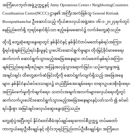
အကြံပေးဘုတ်အဖွဲ့ဥက္ကဋ္ဌနှင့် Army Operations Center ၊ NeighboringCountries
Coordination Center(NCCC) ဌာန၏ အကြီးအကဲဖြစ်သူ General Kittisak
Boonprathamchai ဦးဆောင်သည့် ကိုယ်စားလှယ်အဖွဲ့အား ၁၆-၁-၂၀၂၄ရက်တွင်
နေပြည်တော်ရှိ ဘုရင့်နောင်ရိပ်သာ ဧည့်ခန်းမဆောင်၌ လက်ခံတွေ့ဆုံသည်။
ထိုသို့ တွေ့ဆုံဆွေးနွေးရာတွင် နှစ်နိုင်ငံနှင့် နှစ်နိုင်ငံတပ်မတော်နှစ်ရပ်အကြား
ရှိရင်းစွဲချစ်ကြည်ရင်းနှီးမှုနှင့် ပူးပေါင်းဆောင်ရွက်မှုများ တိုးမြှင့်ခိုင်မာစေရေး
ဆက်လက် ဆောင်ရွက်သွားမည့်အခြေအနေများ၊ တပ်မတော်နှစ်ရပ်အကြား
ချစ်ကြည်ရေးခရီးစဉ်များ အပြန်အလှန်သွားရောက်ခြင်း၊ ယဉ်ကျေးမှုအဖွဲ့
အချင်းချင်း ထိတွေ့ဆက်ဆံခြင်းတို့ကို ဆောင်ရွက်လျက်ရှိသည့် အခြေအနေ
များ၊ နှစ်နိုင်ငံနယ်စပ်ဒေသများ၌ တည်ငြိမ်အေးချမ်းရေး၊ တရားဥပဒေစိုးမိုးရေး၊
အကြမ်းဖက်မှုတိုက်ဖျက်ရေး၊ သတင်းအချက်အလက်များဖလှယ်ရေးတို့တွင်
ဆက်လက်ပူးပေါင်းဆောင်ရွက်သွားမည့်အခြေအနေများနှင့်ပတ်သက် ၍ ခင်မင်
ရင်းနှီးစွာ အမြင်ချင်းဖလှယ်ဆွေးနွေးခဲ့ကြသည်။
တွေ့ဆုံပွဲအပြီးတွင် နိုင်ငံတော်စီမံအုပ်ချုပ်ရေးကောင်စီဥက္ကဋ္ဌ တပ်မတော်
ကာကွယ်ရေးဦးစီးချုပ်နှင့် ထိုင်းဘုရင့်ကြည်းတပ်ဦးစီးချုပ်ရုံး၊ အကြံပေး