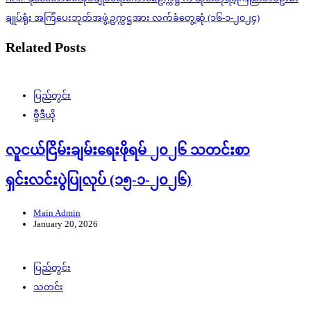
ချုပ်ရုံး အကြံပေးဘုတ်အဖွဲ့ဥက္ကဋ္ဌအား လက်ခံတွေ့ဆုံ (၁၆-၁-၂၀၂၄)
Related Posts
ပြည်တွင်း
ဗွီဒီယို
လူငယ်ငြိမ်းချမ်းရေးဖိုရမ် ၂၀၂၆ သတင်းစာ
ရှင်းလင်းပွဲပြုလုပ် (၁၅-၁-၂၀၂၆)
Main Admin
January 20, 2026
ပြည်တွင်း
သတင်း