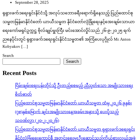
September 28, 2025
ရုရှားဖက်ဒရေးရှင်းနိုင်ငံသို့ အလုပ်သဘောခရီးရောက်ရှိနေသည့် ပြည်ထောင်စု
သမ္မတမြန်မာနိုင်ငံတော် ယာယီသမ္မတ နိုင်ငံတော်လုံခြုံရေးနှင့်အေးချမ်းသာယာ
ရေးကော်မရှင်ဥက္ကဋ္ဌ ဗိုလ်ချုပ်မှူးကြီး မင်းအောင်လှိုင်သည် ၂၆-၉-၂၀၂၅ ရက်
ညနေပိုင်းတွင် ရုရှားဖက်ဒရေးရှင်းနိုင်ငံသမ္မတ၏ အကြံပေးပုဂ္ဂိုလ် Mr. Anton
Kobyakov […]
Search
Search
Recent Posts
ငြိမ်းချမ်းရေးပန်းတိုင်သို့ ဦးတည်စေမည့် ညီညွတ်သော အမျိုးသားရေး
စိတ်ဓာတ်
ပြည်ထောင်စုသမ္မတမြန်မာနိုင်ငံတော် ယာယီသမ္မတ ထံမှ ၂၀၂၆ ခုနှစ်၊
(၇၈)နှစ်မြောက် ချင်းအမျိုးသားနေ့အခမ်းအနားသို့ ပေးပို့သည့်
သဝဏ်လွှာ (၂၀-၂-၂၀၂၆)
ပြည်ထောင်စုသမ္မတမြန်မာနိုင်ငံတော် ယာယီသမ္မတ ရုရှားဖက်ဒရေးရှင်း
နိုင်ငံလုံခြုံရေးကောင်စီ အတွင်းရေးမှူးဦးဆောင်သည့်ကိုယ်စားလှယ်အဖွဲ့