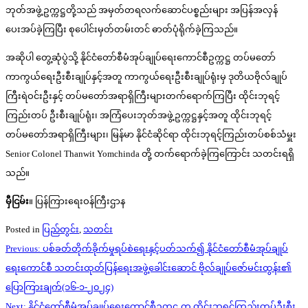
ဘုတ်အဖွဲ့ဥက္ကဋ္ဌတို့သည် အမှတ်တရလက်ဆောင်ပစ္စည်းများ အပြန်အလှန်
ပေးအပ်ခဲ့ကြပြီး စုပေါင်းမှတ်တမ်းတင် ဓာတ်ပုံရိုက်ခဲ့ကြသည်။
အဆိုပါ တွေ့ဆုံပွဲသို့ နိုင်ငံတော်စီမံအုပ်ချုပ်ရေးကောင်စီဥက္ကဋ္ဌ တပ်မတော်
ကာကွယ်ရေးဦးစီးချုပ်နှင့်အတူ ကာကွယ်ရေးဦးစီးချုပ်ရုံးမှ ဒုတိယဗိုလ်ချုပ်
ကြီးရဲဝင်းဦးနှင့် တပ်မတော်အရာရှိကြီးများတက်ရောက်ကြပြီး ထိုင်းဘုရင့်
ကြည်းတပ် ဦးစီးချုပ်ရုံး၊ အကြံပေးဘုတ်အဖွဲ့ဥက္ကဋ္ဌနှင့်အတူ ထိုင်းဘုရင့်
တပ်မတော်အရာရှိကြီးများ၊ မြန်မာ နိုင်ငံဆိုင်ရာ ထိုင်းဘုရင့်ကြည်းတပ်စစ်သံမှူး
Senior Colonel Thanwit Yomchinda တို့ တက်ရောက်ခဲ့ကြကြောင်း သတင်းရရှိ
သည်။
မှီငြမ်း
။ ပြန်ကြားရေးဝန်ကြီးဌာန
Posted in
ပြည်တွင်း
,
သတင်း
Post
Previous:
ပစ်ခတ်တိုက်ခိုက်မှုရပ်စဲရေးနှင့်ပတ်သက်၍ နိုင်ငံတော်စီမံအုပ်ချုပ်
navigation
ရေးကောင်စီ သတင်းထုတ်ပြန်ရေးအဖွဲ့ခေါင်းဆောင် ဗိုလ်ချုပ်ဇော်မင်းထွန်း၏
ပြောကြားချက်(၁၆-၁-၂၀၂၄)
Next:
နိုင်ငံတော်စီမံအုပ်ချုပ်ရေးကောင်စီဥက္ကဋ္ဌ က ထိုင်းဘုရင့်ကြည်းတပ်ဦးစီး