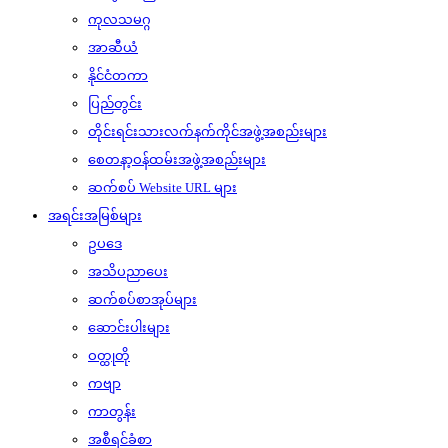
ကုလသမဂ္ဂ
အာဆီယံ
နိုင်ငံတကာ
ပြည်တွင်း
တိုင်းရင်းသားလက်နက်ကိုင်အဖွဲ့အစည်းများ
စေတနာ့ဝန်ထမ်းအဖွဲ့အစည်းများ
ဆက်စပ် Website URL များ
အရင်းအမြစ်များ
ဥပဒေ
အသိပညာပေး
ဆက်စပ်စာအုပ်များ
ဆောင်းပါးများ
ဝတ္ထုတို
ကဗျာ
ကာတွန်း
အစီရင်ခံစာ