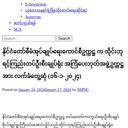
E-Newsletters
သုတေသနနှင့်ဖွံ့ဖြိုးတိုးတက်ရေးဆိုင်ရာ
Acronyms
ဆက်သွယ်ရန်
NCA
Search
for:
နိုင်ငံတော်စီမံအုပ်ချုပ်ရေးကောင်စီဥက္ကဋ္ဌ က ထိုင်းဘု
ရင့်ကြည်းတပ်ဦးစီးချုပ်ရုံး အကြံပေးဘုတ်အဖွဲ့ဥက္ကဋ္ဌ
အား လက်ခံတွေ့ဆုံ (၁၆-၁-၂၀၂၄)
Posted on
January 16, 2024
January 17, 2024
by
NSPNC
နိုင်ငံတော်စီမံအုပ်ချုပ်ရေးကောင်စီဥက္ကဋ္ဌ တပ်မတော်ကာကွယ်ရေးဦးစီးချုပ်
ဗိုလ်ချုပ်မှူးကြီးမင်းအောင်လှိုင်သည် ထိုင်းဘုရင့်ကြည်းတပ်ဦးစီးချုပ်ရုံး၊