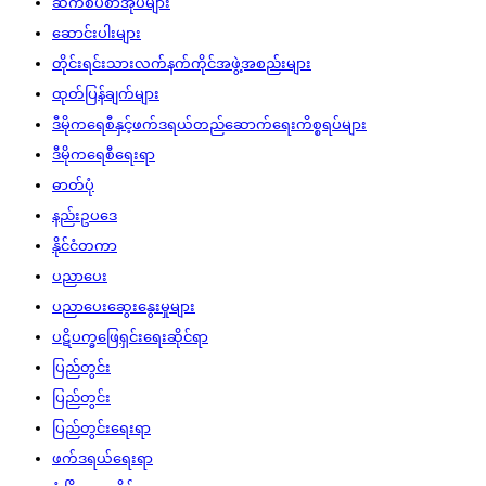
ဆက်စပ်စာအုပ်များ
ဆောင်းပါးများ
တိုင်းရင်းသားလက်နက်ကိုင်အဖွဲ့အစည်းများ
ထုတ်ပြန်ချက်များ
ဒီမိုကရေစီနှင့်ဖက်ဒရယ်တည်ဆောက်‌ရေးကိစ္စရပ်များ
ဒီမိုကရေစီရေးရာ
ဓာတ်ပုံ
နည်းဥပဒေ
နိုင်ငံတကာ
ပညာပေး
ပညာပေးဆွေးနွေးမှုများ
ပဋိပက္ခဖြေရှင်းရေးဆိုင်ရာ
ပြည်တွင်း
ပြည်တွင်း
ပြည်တွင်းရေးရာ
ဖက်ဒရယ်ရေးရာ