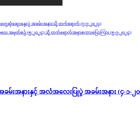
င်ငံ တွေ့ဆုံဆွေးနွေးပွဲ အခမ်းအနားသို့ တက်ရောက် (၇-၇-၂၀၂၄)
အစည်းအဝေး အမှတ်စဉ် (၅/၂၀၂၄) သို့ တက်ရောက်အမှာစကားပြောကြား (၅-၇-၂၀၂၄)
် အခမ်းအနားနှင့် အလံအလေးပြုပွဲ အခမ်းအနား (၄-၁-၂