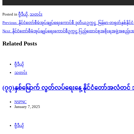
Posted in
ဗွီဒီယို
,
သတင်း
Post
Previous:
နိုင်ငံတော်စီမံအုပ်ချုပ်ရေးကောင်စီ ဒုတိယဥက္ကဋ္ဌ မြန်မာ-တရုတ်နှစ်နို
navigation
Next:
နိုင်ငံတော်စီမံအုပ်ချုပ်ရေးကောင်စီဥက္ကဋ္ဌ ပြည်ထောင်စုအစိုးရအဖွဲ့
Related Posts
ဗွီဒီယို
သတင်း
(၇၇)နှစ်မြောက် လွတ်လပ်ရေးနေ့ နိုင်ငံတော်အလံတင
NSPNC
January 7, 2025
ဗွီဒီယို