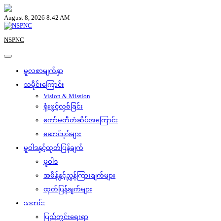
Skip
to
August 8, 2026 8:42 AM
content
NSPNC
မူလစာမျက်နှာ
သမိုင်းကြောင်း
Vision & Mission
ရုံးဖွင့်လှစ်ခြင်း
ကော်မတီတံဆိပ်အကြောင်း
ဆောင်ပုဒ်များ
မူဝါဒနှင့်ထုတ်ပြန်ချက်
မူဝါဒ
အမိန့်နှင့်ညွှန်ကြားချက်များ
ထုတ်ပြန်ချက်များ
သတင်း
ပြည်တွင်းရေးရာ