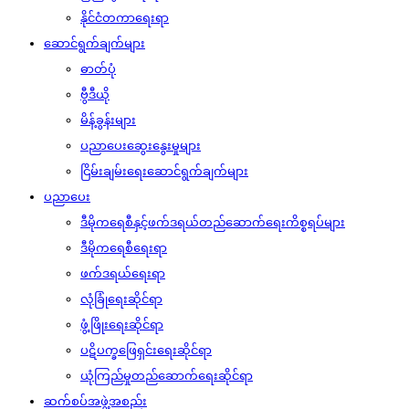
နိုင်ငံတကာရေးရာ
ဆောင်ရွက်ချက်များ
ဓာတ်ပုံ
ဗွီဒီယို
မိန့်ခွန်းများ
ပညာပေးဆွေးနွေးမှုများ
ငြိမ်းချမ်းရေးဆောင်ရွက်ချက်များ
ပညာပေး
ဒီမိုကရေစီနှင့်ဖက်ဒရယ်တည်ဆောက်‌ရေးကိစ္စရပ်များ
ဒီမိုကရေစီရေးရာ
ဖက်ဒရယ်ရေးရာ
လုံခြုံရေးဆိုင်ရာ
ဖွံ့ဖြိုးရေးဆိုင်ရာ
ပဋိပက္ခဖြေရှင်းရေးဆိုင်ရာ
ယုံကြည်မှုတည်ဆောက်ရေးဆိုင်ရာ
ဆက်စပ်အဖွဲ့အစည်း