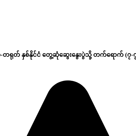
မာ-တရုတ် နှစ်နိုင်ငံ တွေ့ဆုံဆွေးနွေးပွဲသို့ တက်ရောက် (