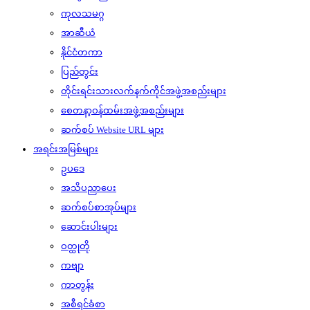
ကုလသမဂ္ဂ
အာဆီယံ
နိုင်ငံတကာ
ပြည်တွင်း
တိုင်းရင်းသားလက်နက်ကိုင်အဖွဲ့အစည်းများ
စေတနာ့ဝန်ထမ်းအဖွဲ့အစည်းများ
ဆက်စပ် Website URL များ
အရင်းအမြစ်များ
ဥပဒေ
အသိပညာပေး
ဆက်စပ်စာအုပ်များ
ဆောင်းပါးများ
ဝတ္ထုတို
ကဗျာ
ကာတွန်း
အစီရင်ခံစာ