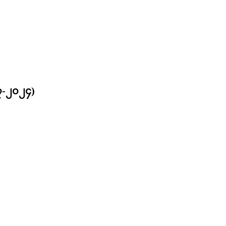
၇-၇-၂၀၂၄)