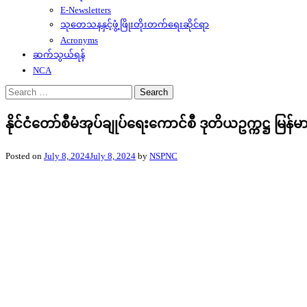
E-Newsletters
သုတေသနနှင့်ဖွံ့ဖြိုးတိုးတက်ရေးဆိုင်ရာ
Acronyms
ဆက်သွယ်ရန်
NCA
Search
for:
နိုင်ငံတော်စီမံအုပ်ချုပ်ရေးကောင်စီ ဒုတိယဥက္ကဋ္ဌ မြန်
Posted on
July 8, 2024
July 8, 2024
by
NSPNC