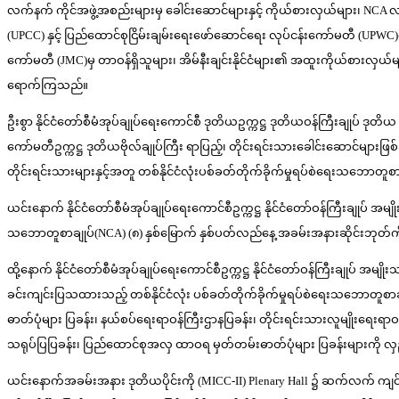
လက်နက် ကိုင်အဖွဲ့အစည်းများမှ ခေါင်းဆောင်များနှင့် ကိုယ်စားလှယ်များ၊ NCA
(UPCC) နှင့် ပြည်ထောင်စုငြိမ်းချမ်းရေးဖော်ဆောင်ရေး လုပ်ငန်းကော်မတီ (UPWC)တို့
ကော်မတီ (JMC)မှ တာဝန်ရှိသူများ၊ အိမ်နီးချင်းနိုင်ငံများ၏ အထူးကိုယ်စားလှယ်မ
ရောက်ကြသည်။
ဦးစွာ နိုင်ငံတော်စီမံအုပ်ချုပ်ရေးကောင်စီ ဒုတိယဥက္ကဋ္ဌ ဒုတိယဝန်ကြီးချုပ် ဒုတိယ ဗိ
ကော်မတီဥက္ကဋ္ဌ ဒုတိယဗိုလ်ချုပ်ကြီး ရာပြည့်၊ တိုင်းရင်းသားခေါင်းဆောင်များဖြစ်သည
တိုင်းရင်းသားများနှင့်အတူ တစ်နိုင်ငံလုံးပစ်ခတ်တိုက်ခိုက်မှုရပ်စဲရေးသဘောတူ
ယင်းနောက် နိုင်ငံတော်စီမံအုပ်ချုပ်ရေးကောင်စီဥက္ကဋ္ဌ နိုင်ငံတော်ဝန်ကြီးချုပ် အမျိ
သဘောတူစာချုပ်(NCA) (၈) နှစ်မြောက် နှစ်ပတ်လည်နေ့ အခမ်းအနားဆိုင်းဘုတ်ကို
ထို့နောက် နိုင်ငံတော်စီမံအုပ်ချုပ်ရေးကောင်စီဥက္ကဋ္ဌ နိုင်ငံတော်ဝန်ကြီးချုပ်
ခင်းကျင်းပြသထားသည့် တစ်နိုင်ငံလုံး ပစ်ခတ်တိုက်ခိုက်မှုရပ်စဲရေးသဘောတူစာချု
ဓာတ်ပုံများ ပြခန်း၊ နယ်စပ်ရေးရာဝန်ကြီးဌာနပြခန်း၊ တိုင်းရင်းသားလူမျိုးရေးရာဝန်က
သရုပ်ပြပြခန်း၊ ပြည်ထောင်စုအလှ ထာဝရ မှတ်တမ်းဓာတ်ပုံများ ပြခန်းများကို 
ယင်းနောက်အခမ်းအနား ဒုတိယပိုင်းကို (MICC-II) Plenary Hall ၌ ဆက်လက် ကျင်း