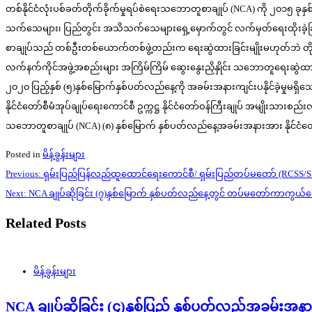
တစ်နိုင်ငံလုံးပစ်ခတ်တိုက်ခိုက်မှုရပ်စဲရေးသဘောတူစာချုပ် (NCA) ကို ၂၀၁၅ ခုန
သက်သေများ၊ ပြည်တွင်း အသိသက်သေများရှေ့မှောက်တွင် လက်မှတ်ရေးထိုးခဲ့ခြင်းဖ
စာချုပ်သည် တစ်ဦးတစ်ယောက်တစ်ဖွဲ့တည်းက ရေးဆွဲထားခြင်းမျိုးမဟုတ်ဘဲ တိုင်းရ
လက်နက်ကိုင်အဖွဲ့အစည်းများ အကြိမ်ကြိမ် ဆွေးနွေးညှိနှိုင်း သဘောတူရေးဆွဲထားသည့
၂၀၂၀ ပြည့်နှစ် (၅)နှစ်မြောက်နှစ်ပတ်လည်နေ့ကို အခမ်းအနားကျင်းပနိုင်ခဲ့မှုမရှိသ
နိုင်ငံတော်စီမံအုပ်ချုပ်ရေးကောင်စီ ဥက္ကဋ္ဌ နိုင်ငံတော်ဝန်ကြီးချုပ် အမျိုးသားစည
သဘောတူစာချုပ် (NCA) (၈) နှစ်မြောက် နှစ်ပတ်လည်နေ့အခမ်းအနားအား နိုင်ငံတော
Posted in
မိန့်ခွန်းများ
Post
Previous:
ရှမ်းပြည်ပြန်လည်ထူထောင်ရေးကောင်စီ/ ရှမ်းပြည်တပ်မတော် (RCSS/S
navigation
Next:
NCA ချုပ်ဆိုခြင်း (၇)နှစ်မြောက် နှစ်ပတ်လည်နေ့တွင် တပ်မတော်ကာကွယ်ရေးဦ
Related Posts
မိန့်ခွန်းများ
NCA ချုပ်ဆိုခြင်း (၄)နှစ်ပြည့် နှစ်ပတ်လည်အခမ်း