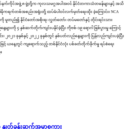
်နက်ကိုင်အဖွဲ့ ၈ ဖွဲ့တို့က ကုလသမဂ္ဂအပါအဝင် နိုင်ငံတကာသံတမန်များနှင့် အသိ
ဒီမိုကရက်တစ်အစည်းအရုံးတို့ ထပ်မံပါဝင်လက်မှတ်ရေးထိုး ခဲ့ကြောင်း၊ NCA
မူတည်၍ နိုင်ငံတော်အစိုးရ၊ လွှတ်တော်၊ တပ်မတော်နှင့် တိုင်းရင်းသား
ကို ၄ နှစ်ဆက်တိုက်ကျင်းပနိုင်ခဲ့ပြီး ကိုဗစ်-၁၉ ရောဂါ ဖြစ်ပွားမှု ကြောင့်
 ၂၀၂၁ ခုနှစ်နှင့် ၂၀၂၂ ခုနှစ်တွင် နှစ်ပတ်လည်နေ့များကို ပြန်လည်ကျင်းပခဲ့ပြီး
က်ဖြင့် ယနေ့တွင် ကျရောက်သည့် တစ်နိုင်ငံလုံး ပစ်ခတ်တိုက်ခိုက်မှု ရပ်စဲရေး
်။
့ နှုတ်ခွန်းဆက်အမှာစကား