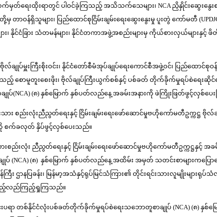
 လက်မှတ်ရေးထိုးရာတွင် ပါဝင်ခဲ့ကြသည့် အသိသက်သေများ၊ NCA ညှိနှိုင်းဆွေးနွေး
မှ တာဝန်ရှိသူများ၊ ပြည်ထောင်စုငြိမ်းချမ်းရေးဆွေးနွေးမှု ပူးတွဲ ကော်မတီ (UPDJC) 
ျား၊ နိုင်ငံခြား သံတမန်များ၊ နိုင်ငံတကာအဖွဲ့အစည်းများမှ ကိုယ်စားလှယ်များနှင
ုလ်ချုပ်မှူးကြီးစိုးဝင်း၊ နိုင်ငံတော်စီမံအုပ်ချုပ်ရေးကောင်စီအဖွဲ့ဝင်၊ ပြည်ထောင်စုဝန
့် စောမူတူးစေးဖိုး၊ ဗိုလ်ချုပ်ကြီးယွက်စစ်နှင့် ပစ်ခတ် တိုက်ခိုက်မှုရပ်စဲရေးဆိုင်
စာချုပ်(NCA) (၈) နှစ်မြောက် နှစ်ပတ်လည်နေ့ အခမ်းအနားကို ဖဲကြိုးဖြတ်ဖွင့်လှစ်
ုးသား စည်းလုံးညီညွတ်ရေးနှင့် ငြိမ်းချမ်းရေးဖော်ဆောင်မှုဗဟိုကော်မတီဥက္ကဋ္ဌ ဗိုလ်ချု
 စက်ခလုတ် နှိပ်ဖွင့်လှစ်ပေးသည်။
 အမျိုးသားစည်းလုံး ညီညွတ်ရေးနှင့် ငြိမ်းချမ်းရေးဖော်ဆောင်မှုဗဟိုကော်မတီဥက္ကဋ
ပ် (NCA) (၈) နှစ်မြောက် နှစ်ပတ်လည်နေ့ အထိမ်း အမှတ် သတင်းစာများကပြောသော ငြိ
ြီး ဌာနပြခန်း၊ မြန်မာ့အသံနှင့်ရုပ်မြင်သံကြား၏ တိုင်းရင်းသားလူမျိုးများရုပ်သံလိုင်
လှည့်လည်ကြည့်ရှုကြသည်။
ပရာ တစ်နိုင်ငံလုံးပစ်ခတ်တိုက်ခိုက်မှုရပ်စဲရေးသဘောတူစာချုပ် (NCA) (၈) နှစ