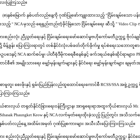
်းအလေးပြုကြသည်။
 (၈)နှစ်မြောက် နှစ်ပတ်လည်နေ့ကို ဂုဏ်ပြုဖော်ကျူးထားသည့် “ငြိမ်းချမ်းသော ပ
ော်ထားသည့် “ NCA မှသည် ရေရှည်တည်တံ့ခိုင်မြဲသော ငြိမ်းချမ်းရေး ဆီသို့ ” Video Cli
ိုးသားစည်းလုံး ညီညွတ်ရေးနှင့် ငြိမ်းချမ်းရေးဖော်ဆောင်မှုဗဟိုကော်မတီဥက္ကဋ္ဌ ဗိုလ်ခ
ို့ မိန့်ခွန်း ပြောကြားရာတွင် တစ်နိုင်ငံလုံးပစ်ခတ်တိုက်ခိုက်မှု ရပ်စဲရေးသဘောတူ
ပဒေနှင့် NCA ဆက်စပ်မှု၊ ပါတီစုံဒီမိုကရေစီစနစ်နှင့် ဖက်ဒရယ်စနစ်ဆိုင်ရာများ၊ PR စန
ေးကောင်စီ၏ အမျိုးသားရေး မျှော်မှန်းချက်များနှင့် နိုင်ငံရေး မျှော်မှန်းချက်များ
း စေးဖိုးနှင့် ရှမ်းပြည်ပြန်လည်ထူထောင်ရေးကောင်စီ RCSS/SSA အဖွဲ့ ဥက္ကဋ္ဌ ဗိ
းပြောကြားကြသည်။
 တရုတ်နိုင်ငံခြားရေးဝန်ကြီးဌာန၊ အာရှရေးရာအထူးကိုယ်စားလှယ် Mr. Deng Xiju
ြီး H. E . Sihasak Phaungket Keow နှင့် NCA လက်မှတ်ရေးထိုးခဲ့သည့် ပြည်တွင်း အ
ြောက် နှစ်ပတ်လည်နေ့ အထိမ်းအမှတ် ဂုဏ်ပြုစကားများ အသီးသီးပြောကြားကြသည်။
ိုးသား စည်းလုံးညီညွတ်ရေးနှင့် ငြိမ်းချမ်းရေးဖော်ဆောင်မှုဗဟိုကော်မတီဥက္ကဋ္ဌ၊ နိုင်