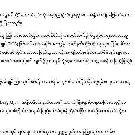
န်းကမ္ဘာဆီသို့” တေးသီချင်းကို အနုပညာဦးစီးဌာနမှအကအဖွဲ့က ဖျော်ဖြေတင်ဆက်
p ကို ပြသသည်။
ျုပ်မှူးကြီး မင်းအောင်လှိုင်က တစ်နိုင်ငံလုံးပစ်ခတ်တိုက်ခိုက်မှုရပ်စဲရေးသဘောတူ
စာချုပ် (NCA) ဖြစ်ပေါ်လာပုံသမိုင်းအကျဉ်း၊ လက်နက်ကိုင်ပဋိပက္ခများ ဖြစ်ပေါ် လာ
စ်နှင့် တိုင်းရင်းသား ပြည်သူအားလုံးအကျုံးဝင်မှု၊ နိုင်ငံတော်စီမံအုပ်ချုပ်ရေး
 ချမှတ်အကောင် အထည်ဖော်လျက်ရှိမှု စသည်တို့နှင့်ပတ်သက်၍ ကဏ္ဍအလိုက် ပြည့်ပြည့်စုံ
ုလ်ချုပ်ကြီး ယွက်စစ်တို့က တစ်နိုင်ငံလုံးပစ်ခတ်တိုက်ခိုက်မှုရပ်စဲရေးသဘောတူ
n ၊ အိန္ဒိယနိုင်ငံ၊ ဒုတိယအမျိုးသားလုံခြုံရေးဆိုင်ရာအကြံပေးပုဂ္ဂိုလ်
သိသက်သေများ၏ကိုယ်စားလှယ် ပြည်ထောင်စုဝန်ကြီး(အငြိမ်းစား) ဦးအောင်မင်းတို့က
ငံတော်စီမံအုပ်ချုပ်ရေး ကောင်စီ ဒုတိယဥက္ကဋ္ဌ ဒုတိယဝန်ကြီးချုပ်၊ ကောင်စီ