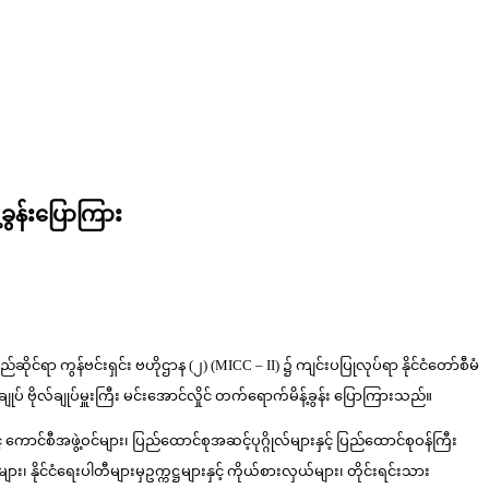
ခွန်းပြောကြား
ုင်ရာ ကွန်ဗင်းရှင်း ဗဟိုဌာန (၂) (MICC – II) ၌ ကျင်းပပြုလုပ်ရာ နိုင်ငံတော်စီမံ
ုပ် ဗိုလ်ချုပ်မှူးကြီး မင်းအောင်လှိုင် တက်ရောက်မိန့်ခွန်း ပြောကြားသည်။
် ကောင်စီအဖွဲ့ဝင်များ၊ ပြည်ထောင်စုအဆင့်ပုဂ္ဂိုလ်များနှင့် ပြည်ထောင်စုဝန်ကြီး
၊ နိုင်ငံရေးပါတီများမှဥက္ကဋ္ဌများနှင့် ကိုယ်စားလှယ်များ၊ တိုင်းရင်းသား