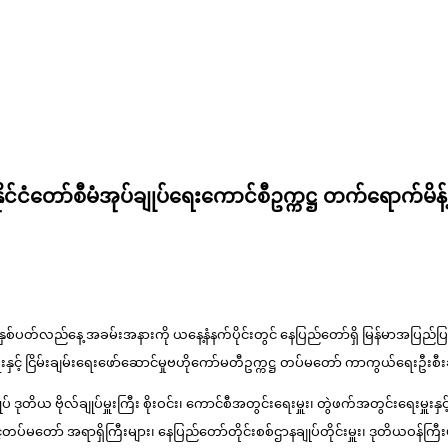
်ငံတော်စီမံအုပ်ချုပ်ရေးကောင်စီဥက္ကဋ္ဌ တက်ရောက်မိန့်
ှစ်ပတ်လည်နေ့ အခမ်းအနားကို ယနေ့နံနက်ပိုင်းတွင် နေပြည်တော်ရှိ မြန်မာအပြည်ပြည်ဆိ
ေးနှင့် ငြိမ်းချမ်းရေးဖော်ဆောင်မှုဗဟိုကော်မတီဥက္ကဋ္ဌ တပ်မတော် ကာကွယ်ရေးဦးစီးချ
 ဒုတိယ ဗိုလ်ချုပ်မှူးကြီး စိုးဝင်း၊ ကောင်စီအတွင်းရေးမှူး၊ တွဲဖက်အတွင်းရေးမှူးနှင့
ပ်မတော် အရာရှိကြီးများ၊ နေပြည်တော်တိုင်းစစ်ဌာနချုပ်တိုင်းမှူး၊ ဒုတိယဝန်ကြီးများ