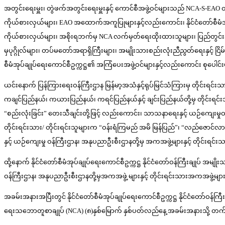
အတွင်းရေးမှူး၊ တွဲဖက်အတွင်းရေးမှူးနှင့် ကောင်စီအဖွဲ့ဝင်များသည် NCA-S-EAO တို
ကိုယ်စားလှယ်များ၊ EAO အထောက်အကူပြုများနှင့်လည်းကောင်း၊ နိုင်ငံတော်စီမံအုပ်ချု
ကိုယ်စားလှယ်များ၊ အစိုးရဘက်မှ NCA လက်မှတ်ရေးထိုးထားသူများ၊ ပြည်တွင်းအသ
မှပုဂ္ဂိုလ်များ၊ တပ်မတော်အရာရှိကြီးများ၊ အမျိုးသားစည်းလုံးညီညွတ်ရေးနှင့် ငြိမ်း
စီမံအုပ်ချုပ်ရေးကောင်စီဥက္ကဋ္ဌ၏ အကြံပေးအဖွဲ့ဝင်များနှင့်လည်းကောင်း စုပေါ
ယင်းနောက် ပြန်ကြားရေးဝန်ကြီးဌာန မြန်မာ့အသံနှင့်ရုပ်မြင်သံကြားမှ တိုင်းရင်
ကချင်ပြည်နယ်၊ ကယားပြည်နယ်၊ ကရင်ပြည်နယ်နှင့် ချင်းပြည်နယ်တို့မှ တိုင်းရ
“စည်းလုံးခြင်း” တေးသီချင်းတို့ဖြင့် လည်းကောင်း၊ သာသနာရေးနှင့် ယဉ်ကျေးမှုဝ
တိုင်းရင်းသား/ တိုင်းရင်းသူများက “ဝန်းရံကြမည် အမိ မြန်ပြည်”၊ “လည်ဇောင်လာ
နှင့် ယဉ်ကျေးမှု ဝန်ကြီးဌာန၊ အနုပညာဦးစီးဌာနတို့မှ အကအဖွဲ့များနှင့် တိုင်း
ထို့နောက် နိုင်ငံတော်စီမံအုပ်ချုပ်ရေးကောင်စီဥက္ကဋ္ဌ နိုင်ငံတော်ဝန်ကြီးချုပ် အ
ဝန်ကြီးဌာန၊ အနုပညာဦးစီးဌာနတို့မှအကအဖွဲ့ များနှင့် တိုင်းရင်းသားအကအဖွဲ့များကို “
အခမ်းအနားအပြီးတွင် နိုင်ငံတော်စီမံအုပ်ချုပ်ရေးကောင်စီဥက္ကဋ္ဌ နိုင်ငံတော်ဝန်ကြီးခ
ရေးသဘောတူစာချုပ် (NCA) (၈)နှစ်မြောက် နှစ်ပတ်လည်နေ့ အခမ်းအနားသို့ တက်