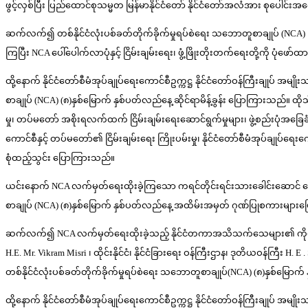
ဖွင့်လှစ်ပြီး ပြည်ထောင်စုသမ္မတ မြန်မာနိုင်ငံတော် နိုင်ငံတော်အလံအား စုပေါင
ဆက်လက်၍ တစ်နိုင်ငံလုံးပစ်ခတ်တိုက်ခိုက်မှုရပ်စဲရေး သဘောတူစာချုပ် (NCA)
ကြပြီး NCA ပေါ်ပေါက်လာပုံနှင့် ငြိမ်းချမ်းရေး၊ ဖွံ့ဖြိုးတိုးတက်ရေးတို့ကို ပုံဖ
ထို့နောက် နိုင်ငံတော်စီမံအုပ်ချုပ်ရေးကောင်စီဥက္ကဋ္ဌ နိုင်ငံတော်ဝန်ကြီးချုပ် အမျ
စာချုပ် (NCA) (၈)နှစ်မြောက် နှစ်ပတ်လည်နေ့ ဆိုင်ရာမိန့်ခွန်း ပြောကြားသည်။ ထိုသ
မှု၊ တပ်မတော် အစိုးရလက်ထက် ငြိမ်းချမ်းရေးဆောင်ရွက်မှုများ၊ ဖွဲ့စည်းပုံအခြေခံဥ
ကောင်စီနှင့် တပ်မတော်၏ ငြိမ်းချမ်းရေး ကြိုးပမ်းမှု၊ နိုင်ငံတော်စီမံအုပ်ချုပ်ရ
စုံထည့်သွင်း ပြောကြားသည်။
ယင်းနောက် NCA လက်မှတ်ရေးထိုးခဲ့ကြသော ကရင်တိုင်းရင်းသားခေါင်းဆောင် စောမူတူ
စာချုပ် (NCA) (၈)နှစ်မြောက် နှစ်ပတ်လည်နေ့ အထိမ်းအမှတ် ဂုဏ်ပြုစကားမျာ
ဆက်လက်၍ NCA လက်မှတ်ရေးထိုးခဲ့သည့် နိုင်ငံတကာအသိသက်သေများ၏ ကိုယ်စားလှယ်
H.E. Mr. Vikram Misri ၊ ထိုင်းနိုင်ငံ၊ နိုင်ငံခြားရေး ဝန်ကြီးဌာန၊ ဒုတိယဝန်က
တစ်နိုင်ငံလုံးပစ်ခတ်တိုက်ခိုက်မှုရပ်စဲရေး သဘောတူစာချုပ်(NCA) (၈)နှစ်မ
ထို့နောက် နိုင်ငံတော်စီမံအုပ်ချုပ်ရေးကောင်စီဥက္ကဋ္ဌ နိုင်ငံတော်ဝန်ကြီးချုပ် အမျ