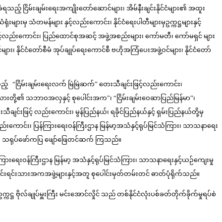
်ခံရသည့် ငြိမ်းချမ်းရေးအကျိုးတော်ဆောင်များ၊ အိမ်နီးချင်းနိုင်ငံများ၏ အထူး
းများမှ သံတမန်များ နှင့်လည်းကောင်း၊ နိုင်ငံရေးပါတီများမှဥက္ကဋ္ဌများနှင့်
့်လည်းကောင်း၊ ပြည်ထောင်စုအဆင့် အဖွဲ့အစည်းများ၊ ကော်မတီ၊ ကော်မရှင် များ
ျား၊ နိုင်ငံတော်စီမံ အုပ်ချုပ်ရေးကောင်စီ ဗဟိုအကြံပေးအဖွဲ့ဝင်များ၊ နိုင်ငံတော်
းသည့် “ငြိမ်းချမ်းရေးလက် မြဲမြဲဆက်” တေးသီချင်းဖြင့်လည်းကောင်း၊
ယားတို့၏ သဘာဝအလှနှင့် စုပေါင်းအက”၊ “ငြိမ်းချမ်းဝေဆာပြည်မြန်မာ”၊
းဖြင့် လည်းကောင်း၊ မွန်ပြည်နယ်၊ ရခိုင်ပြည်နယ်နှင့် ရှမ်းပြည်နယ်တို့မှ
လည်းကောင်း၊ ပြန်ကြားရေးဝန်ကြီးဌာန မြန်မာ့အသံနှင့်ရုပ်မြင်သံကြား၊ သာသနာရေး
ကောင်း သရုပ်ဖော်ကပြ ဖျော်ဖြေတင်ဆက် ကြသည်။
ပြန်ကြားရေးဝန်ကြီးဌာန မြန်မာ့ အသံနှင့်ရုပ်မြင်သံကြား၊ သာသနာရေးနှင့်ယဉ်ကျေးမှု
ြီး တိုင်းရင်းသားအကအဖွဲ့များနှင့်အတူ စုပေါင်းမှတ်တမ်းတင် ဓာတ်ပုံရိုက်သည်။
္ဌ ဗိုလ်ချုပ်မှူးကြီး မင်းအောင်လှိုင် သည် တစ်နိုင်ငံလုံးပစ်ခတ်တိုက်ခိုက်မှုရပ်စဲ