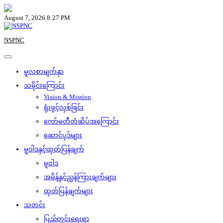
Skip
to
August 7, 2026 8:27 PM
content
NSPNC
မူလစာမျက်နှာ
သမိုင်းကြောင်း
Vision & Mission
ရုံးဖွင့်လှစ်ခြင်း
ကော်မတီတံဆိပ်အကြောင်း
ဆောင်ပုဒ်များ
မူဝါဒနှင့်ထုတ်ပြန်ချက်
မူဝါဒ
အမိန့်နှင့်ညွှန်ကြားချက်များ
ထုတ်ပြန်ချက်များ
သတင်း
ပြည်တွင်းရေးရာ