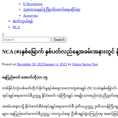
E-Newsletters
သုတေသနနှင့်ဖွံ့ဖြိုးတိုးတက်ရေးဆိုင်ရာ
Acronyms
ဆက်သွယ်ရန်
NCA
Search
for:
NCA (၈)နှစ်မြောက် နှစ်ပတ်လည်နေ့အခမ်းအနားတွင် နိုင
Posted on
December 18, 2023
January 4, 2025
by
Editor Sector Two
နေပြည်တော်
အောက်တိုဘာ ၁၅
တစ်နိုင်ငံလုံးပစ်ခတ်တိုက်ခိုက်မှုရပ်စဲရေးသဘောတူစာချုပ် (NCA) (၈)နှစ်မြောက် န
အုပ်ချုပ်ရေးကောင်စီဥက္ကဋ္ဌ နိုင်ငံတော် ဝန်ကြီးချုပ် အမျိုးသားစည်းလုံးညီညွတ်ရ
အခမ်းအနားသို့ နိုင်ငံတော်စီမံအုပ်ချုပ်ရေးကောင်စီ ဒုတိယဥက္ကဋ္ဌ ဒုတိယဝန်ကြီးချုပ်
များ၊ နေပြည်တော်ကောင်စီဥက္ကဋ္ဌ၊ ကာကွယ်ရေး ဦးစီးချုပ်ရုံး(ကြည်း)မှ အဆင့်မြင့်တ