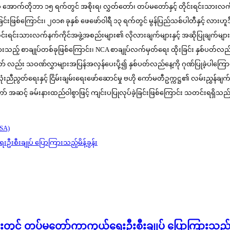
ှစ် အောက်တိုဘာ ၁၅ ရက်တွင် အစိုးရ၊ လွှတ်တော်၊ တပ်မတော်နှင့် တိုင်းရင်းသားလက
ြစ်ကြောင်း၊ ၂၀၁၈ ခုနှစ် ဖေဖော်ဝါရီ ၁၃ ရက်တွင် မွန်ပြည်သစ်ပါတီနှင့် လားဟူ
င်းသားလက်နက်ကိုင်အဖွဲ့အစည်းများ၏ လိုလားချက်များနှင့် အဆိုပြုချက်များကို 
် စာချုပ်တစ်ခုဖြစ်ကြောင်း၊ NCA စာချုပ်လက်မှတ်ရေး ထိုးခြင်း နှစ်ပတ်လည်နေ့များ
ော် လည်း သဝဏ်လွှာများအပြန်အလှန်ပေးပို့၍ နှစ်ပတ်လည်နေ့ကို ဂုဏ်ပြုခဲ့ပါကြောင်း၊
်းလုံးညီညွတ်ရေးနှင့် ငြိမ်းချမ်းရေးဖော်ဆောင်မှု ဗဟို ကော်မတီဥက္ကဋ္ဌ၏ လမ်းညွှန်ချ
် အဆင့် ခမ်းနားထည်ဝါစွာဖြင့် ကျင်းပပြုလုပ်ခဲ့ခြင်းဖြစ်ကြောင်း သတင်းရရှိသည
SA)
းစီးချုပ် ပြောကြားသည့်မိန့်ခွန်း
အနားတွင် တပ်မတော်ကာကွယ်ရေးဦးစီးချုပ် ပြောကြားသည်