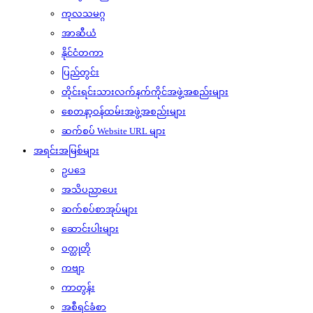
ကုလသမဂ္ဂ
အာဆီယံ
နိုင်ငံတကာ
ပြည်တွင်း
တိုင်းရင်းသားလက်နက်ကိုင်အဖွဲ့အစည်းများ
စေတနာ့ဝန်ထမ်းအဖွဲ့အစည်းများ
ဆက်စပ် Website URL များ
အရင်းအမြစ်များ
ဥပဒေ
အသိပညာပေး
ဆက်စပ်စာအုပ်များ
ဆောင်းပါးများ
ဝတ္ထုတို
ကဗျာ
ကာတွန်း
အစီရင်ခံစာ