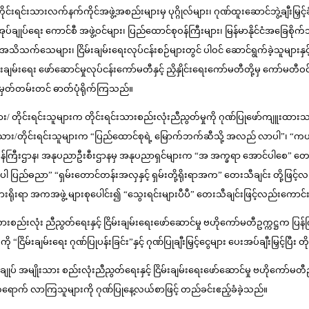
င်းရင်းသားလက်နက်ကိုင်အဖွဲ့အစည်းများမှ ပုဂ္ဂိုလ်များ၊ ဂုဏ်ထူးဆောင်ဘွဲ့ချီးမြှင့
ပ်ရေး ကောင်စီ အဖွဲ့ဝင်များ၊ ပြည်ထောင်စုဝန်ကြီးများ၊ မြန်မာနိုင်ငံအခြေစိုက်သံရုံ
ိသက်သေများ၊ ငြိမ်းချမ်းရေးလုပ်ငန်းစဉ်များတွင် ပါဝင် ဆောင်ရွက်ခဲ့သူများနှင
ချမ်းရေး ဖော်ဆောင်မှုလုပ်ငန်းကော်မတီနှင့် ညှိနှိုင်းရေးကော်မတီတို့မှ ကော်မတီဝင်မ
င်းမှတ်တမ်းတင် ဓာတ်ပုံရိုက်ကြသည်။
းသား/ တိုင်းရင်းသူများက တိုင်းရင်းသားစည်းလုံးညီညွတ်မှုကို ဂုဏ်ပြုဖော်ကျူးထာ
င်းသား/တိုင်းရင်းသူများက “ပြည်ထောင်စုရဲ့ မြောက်ဘက်ဆီသို့ အလည် လာပါ”၊ “က
န်ကြီးဌာန၊ အနုပညာဦးစီးဌာနမှ အနုပညာရှင်များက “အ အက္ခရာ အောင်ပါစေ” တေးသီချင်
ပါ ပြည်ဓညာ” “ရှမ်းတောင်တန်းအလှနှင့် ရှမ်းတို့ရိုးရာအက” တေးသီချင်း တို့ဖြင့်
ရင်းသားရိုးရာ အကအဖွဲ့ များစုပေါင်း၍ “သွေးရင်းများပီပီ” တေးသီချင်းဖြင့်လည်း
မျိုးသားစည်းလုံး ညီညွတ်ရေးနှင့် ငြိမ်းချမ်းရေးဖော်ဆောင်မှု ဗဟိုကော်မတီဥက္ကဋ္ဌက 
ငြိမ်းချမ်းရေး ဂုဏ်ပြုပန်းခြင်း”နှင့် ဂုဏ်ပြုချီးမြှင့်ငွေများ ပေးအပ်ချီးမြှင့်ပ
ျုပ် အမျိုးသား စည်းလုံးညီညွတ်ရေးနှင့် ငြိမ်းချမ်းရေးဖော်ဆောင်မှု ဗဟိုကော်မတီဥက္ကဋ
ရောက် လာကြသူများကို ဂုဏ်ပြုနေ့လယ်စာဖြင့် တည်ခင်းဧည့်ခံခဲ့သည်။