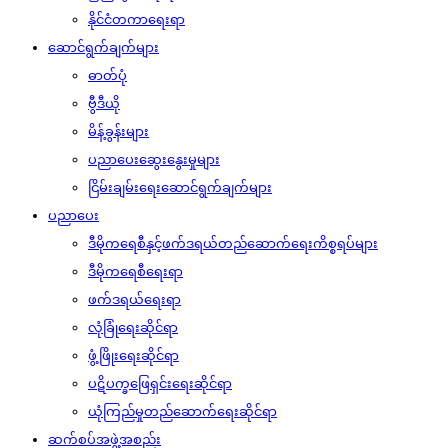
နိုင်ငံတကာရေးရာ
ဆောင်ရွက်ချက်များ
ဓာတ်ပုံ
ဗွီဒီယို
မိန့်ခွန်းများ
ပညာပေးဆွေးနွေးမှုများ
ငြိမ်းချမ်းရေးဆောင်ရွက်ချက်များ
ပညာပေး
ဒီမိုကရေစီနှင့်ဖက်ဒရယ်တည်ဆောက်‌ရေးကိစ္စရပ်များ
ဒီမိုကရေစီရေးရာ
ဖက်ဒရယ်ရေးရာ
လုံခြုံရေးဆိုင်ရာ
ဖွံ့ဖြိုးရေးဆိုင်ရာ
ပဋိပက္ခဖြေရှင်းရေးဆိုင်ရာ
ယုံကြည်မှုတည်ဆောက်ရေးဆိုင်ရာ
ဆက်စပ်အဖွဲ့အစည်း