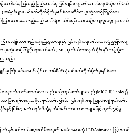
စဉ်က ပါဝင်ခဲ့ကြသည့် ပြည်ထောင်စု ငြိမ်းချမ်းရေးဖော်ဆောင်ရေးဗဟိုကော်မတီ
အဖွဲ့ဝင်များ၊ ပစ်ခတ်တိုက်ခိုက်မှုရပ်စဲရေးဆိုင်ရာ ပူးတွဲစောင့်ကြည့်ရေး
့် ဖိတ်ကြားထားသော ဧည့်သည် တော်များ၊ တိုင်းရင်းသားယဉ်ကျေးမှုအဖွဲ့များ တက်
်ကြီး အမျိုးသား စည်းလုံးညီညွတ်ရေးနှင့် ငြိမ်းချမ်းရေးဖော်ဆောင်မှုညှိနှိုင်းရေး
ရာ ပူးတွဲစောင့်ကြည့်ရေးကော်မတီ (JMC) မှ ကိုယ်စားလှယ် စိုင်းမျိုးသန့်တို့က
ပေးကြသည်။
ပ်မှူးကြီး မင်းအောင်လှိုင် က တစ်နိုင်ငံလုံးပစ်ခတ်တိုက်ခိုက်မှုရပ်စဲရေး
္ဌနှင့် အခမ်းအနားသို့တက်ရောက်လာ သည့် ဧည့်သည်တော်များသည် (MICC-II) Lobby ၌
မ်းချမ်းရေးသမိုင်း မှတ်တမ်းပြခန်း၊ ငြိမ်းချမ်းရေးကြိုးပမ်းမှု မှတ်တမ်း
းနှင့် မြန်မာ့အသံ ရေဒီယိုတို့မှ တိုင်းရင်းသားဘာသာများဖြင့် ထုတ်လွှင့်မှု
်မြောက် နှစ်ပတ်လည်နေ့ အထိမ်းအမှတ်အခမ်းအနားကို LED Animation ဖြင့် စတင်