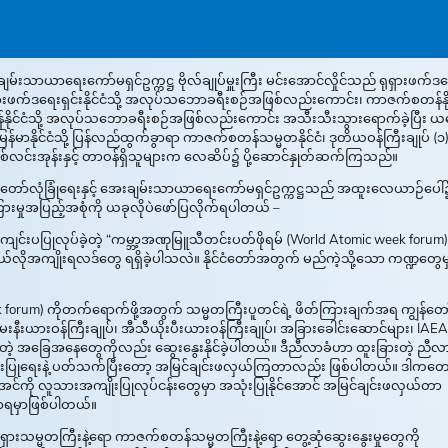
ချမ်းသာယာရေးကော်မရှင်ဥက္ကဋ္ဌ ဗိုလ်ချုပ်မှူးကြီး မင်းအောင်လှိုင်သည် ရုရှားဖက်ဒ
ရှားဖက်ဒရေးရှင်းနိုင်ငံသို့ အလုပ်သဘောခရီးစဉ်အဖြစ်လည်းကောင်း၊ ကာဇက်စတန်နိုင
ုင်ငံသို့ အလုပ်သဘောခရီးစဉ်အဖြစ်လည်းကောင်း အသီးသီးသွားရောက်ခဲ့ပြီး ယန
မာနိုင်ငံသို့ ပြန်လည်ထွက်ခွာရာ ကာဇက်စတန်သမ္မတနိုင်ငံ၊ ဒုတိယဝန်ကြီးချုပ် (၁)
 ဦးသစ်လင်းအုန်းနှင့် တာဝန်ရှိသူများက လေဆိပ်၌ ပို့ဆောင်နှုတ်ဆက်ကြသည်။
်ငံတော်လုံခြုံရေးနှင့် အေးချမ်းသာယာရေးကော်မရှင်ဥက္ကဋ္ဌသည် အထူးလေယာဉ်ပေါ်၌
ကြားမှုအပြည့်အစုံကို ယခုလိုပဲဖော်ပြလိုက်ရပါတယ် –
 ၌ ကျင်းပပြုလုပ်ခဲ့တဲ့ “ကမ္ဘာ့အဏုမြူသီတင်းပတ်ဖိုရမ် (World Atomic week forum)”
ှာ ဘယ်လိုအကျိုးရလဒ်တွေ ရရှိခဲ့ပါသလဲ။ နိုင်ငံတော်အတွက် မည်ကဲ့သို့သော ကဏ္ဍတွေမ
week forum) ကိုတက်ရောက်ဖို့အတွက် သမ္မတကြီးပူတင်ရဲ့ ဖိတ်ကြားချက်အရ ကျွန်တေ
ယားဝန်ကြီးချုပ်၊ အီသီယိုးပီးယားဝန်ကြီးချုပ်၊ အခြားခေါင်းဆောင်များ၊ IAEA 
ွက်နိုင်တဲ့ အခြေအနေတွေကိုလည်း ဆွေးနွေးနိုင်ခဲ့ပါတယ်။ ဒီညီလာခံဟာ ထူးခြားတဲ့ ညီလ
ုံးပြုရေးနဲ့ ပတ်သက်ပြီးတော့ အမြင်ချင်းဖလှယ်ကြတာလည်း ဖြစ်ပါတယ်။ ဒါကတေ
်းအင်ကို လူသားအကျိုးပြုလုပ်ငန်းတွေမှာ အသုံးပြုနိုင်အောင် အမြင်ချင်းဖလှယ်တာ
ာရမှာဖြစ်ပါတယ်။
 ရုရှားသမ္မတကြီးနဲ့ရော ကာဇက်စတန်သမ္မတကြီးနဲ့ရော တွေ့ဆုံဆွေးနွေးမှုတွေကို