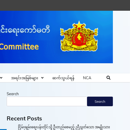
အရင်းအမြစ်များ
ဆက်သွယ်ရန်
NCA
Search
Search
Recent Posts
ငြိမ်းချမ်းရေးပန်းတိုင်သို့ ဦးတည်စေမည့် ညီညွတ်သော အမျိုးသား