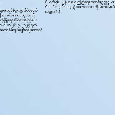
ဗီယက်နမ်- မြန်မာ ချစ်ကြည်ရေးအသင်းဥက္ကဋ္ဌ Mr
4
Chu Cong Phung ဦးဆောင်သော ကိုယ်စားလှယ
ရေးကောင်စီဥက္ကဋ္ဌ နိုင်ငံတော်
အဖွဲ့က […]
ူးကြီး မင်းအောင်လှိုင်ထံသို့
ားလုံခြုံရေးဆိုင်ရာအကြံပေး
jit Doval က ၂၆-၇-၂၀၂၄ ရက်
်ငံတော်စီမံအုပ်ချုပ်ရေးကောင်စီ