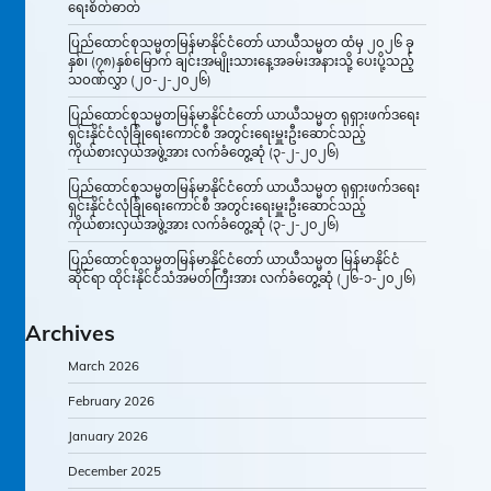
ရေးစိတ်ဓာတ်
ပြည်ထောင်စုသမ္မတမြန်မာနိုင်ငံတော် ယာယီသမ္မတ ထံမှ ၂၀၂၆ ခု
နှစ်၊ (၇၈)နှစ်မြောက် ချင်းအမျိုးသားနေ့အခမ်းအနားသို့ ပေးပို့သည့်
သဝဏ်လွှာ (၂၀-၂-၂၀၂၆)
ပြည်ထောင်စုသမ္မတမြန်မာနိုင်ငံတော် ယာယီသမ္မတ ရုရှားဖက်ဒရေး
ရှင်းနိုင်ငံလုံခြုံရေးကောင်စီ အတွင်းရေးမှူးဦးဆောင်သည့်
ကိုယ်စားလှယ်အဖွဲ့အား လက်ခံတွေ့ဆုံ (၃-၂-၂၀၂၆)
ပြည်ထောင်စုသမ္မတမြန်မာနိုင်ငံတော် ယာယီသမ္မတ ရုရှားဖက်ဒရေး
ရှင်းနိုင်ငံလုံခြုံရေးကောင်စီ အတွင်းရေးမှူးဦးဆောင်သည့်
ကိုယ်စားလှယ်အဖွဲ့အား လက်ခံတွေ့ဆုံ (၃-၂-၂၀၂၆)
ပြည်ထောင်စုသမ္မတမြန်မာနိုင်ငံတော် ယာယီသမ္မတ မြန်မာနိုင်ငံ
ဆိုင်ရာ ထိုင်းနိုင်ငံသံအမတ်ကြီးအား လက်ခံတွေ့ဆုံ (၂၆-၁-၂၀၂၆)
Archives
March 2026
February 2026
January 2026
December 2025