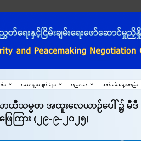
င်း
ဆောင်ရွက်ချက်များ
ပညာပေး
ဆက်စပ်အဖွဲ့အစည်း
ာ်ယာယီသမ္မတ အထူးလေယာဉ်ပေါ် ၌ မီဒီ
ည်ဖြေကြား (၂၉-၉-၂၀၂၅)