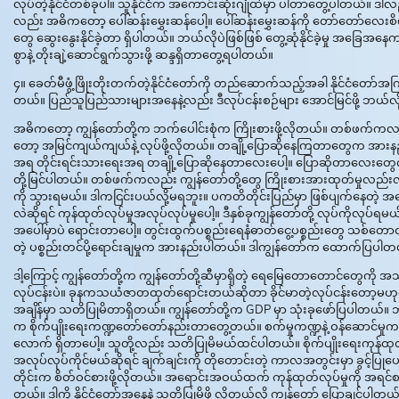
လုပ်တဲ့နိုင်ငံတစ်ခုပါ။ သူနိုင်ငံက အကောင်းဆုံးဂျုံထဲမှာ ပါတာတွေ့ပါတယ်။ ဒါလည်
လည်း အဓိကတော့ ပေါ်ဆန်းမွှေးဆန်ပေါ့။ ပေါ်ဆန်းမွှေးဆန်ကို တော်တော်လေးစ
တွေ ဆွေးနွေးနိုင်ခဲ့တာ ရှိပါတယ်။ ဘယ်လိုပဲဖြစ်ဖြစ် တွေ့ဆုံနိုင်ခဲ့မှု အခြေအ
စွာနဲ့ တိုးချဲ့ဆောင်ရွက်သွားဖို့ ဆန္ဒရှိတာတွေ့ရပါတယ်။
၄။ ခေတ်မီဖွံ့ဖြိုးတိုးတက်တဲ့နိုင်ငံတော်ကို တည်ဆောက်သည့်အခါ နိုင်ငံတော်
တယ်။ ပြည်သူပြည်သားများအနေနဲ့လည်း ဒီလုပ်ငန်းစဉ်များ အောင်မြင်ဖို့ ဘယ်လို
အဓိကတော့ ကျွန်တော်တို့က ဘက်ပေါင်းစုံက ကြိုးစားဖို့လိုတယ်။ တစ်ဖက်ကလည်
တော့ အမြင်ကျယ်ကျယ်နဲ့ လုပ်ဖို့လိုတယ်။ တချို့ပြောဆိုနေကြတာတွေက အားန
အရ တိုင်းရင်းသားရေးအရ တချို့ပြောဆိုနေတာလေးပေါ့။ ပြောဆိုတာလေးတွေက ဒီထက
တို့မြင်ပါတယ်။ တစ်ဖက်ကလည်း ကျွန်တော်တို့တွေ ကြိုးစားအားထုတ်မှုလည်း
ကို သွားရမယ်။ ဒါကငြင်းပယ်လို့မရဘူး။ ပကတိတိုင်းပြည်မှာ ဖြစ်ပျက်နေ
လဲဆိုရင် ကုန်ထုတ်လုပ်မှုအလုပ်လုပ်မှုပေါ့။ ဒီနှစ်ခုကျွန်တော်တို့ လုပ်ကို
အပေါ်မှာပဲ ရောင်းတာပေါ့။ တွင်းထွက်ပစ္စည်းရေနံဓာတ်ငွေ့ပစ္စည်းတွေ သစ်တောထ
တဲ့ ပစ္စည်းတင်ပို့ရောင်းချမှုက အားနည်းပါတယ်။ ဒါကျွန်တော်က ထောက်ပြပါတ
ဒါ့ကြောင့် ကျွန်တော်တို့က ကျွန်တော်တို့ဆီမှာရှိတဲ့ ရေမြေတောတောင်တွေကို အသုံး
လုပ်ငန်းပဲ။ ခုနကသယံဇာတထုတ်ရောင်းတယ်ဆိုတာ ခိုင်မာတဲ့လုပ်ငန်းတော့မဟုတ်
အချိန်မှာ သတိပြုမိတာရှိတယ်။ ကျွန်တော်တို့က GDP မှာ သုံးခုဖော်ပြပါတယ်။ ဘာ
က စိုက်ပျိုးရေးကဏ္ဍတော်တော်နည်းတာတွေ့တယ်။ စက်မှုကဏ္ဍနဲ့ ဝန်ဆောင်မှုက
လောက် ရှိတာပေါ့။ သူတို့လည်း သတိပြုမိမယ်ထင်ပါတယ်။ စိုက်ပျိုးရေးကုန်ထ
အလုပ်လုပ်ကိုင်မယ်ဆိုရင် ချက်ချင်းကို တိုတောင်းတဲ့ ကာလအတွင်းမှာ ခွင့်ပြုပေ
တိုင်းက စိတ်ဝင်စားဖို့လိုတယ်။ အရောင်းအဝယ်ထက် ကုန်ထုတ်လုပ်မှုကို အရင်စလု
တယ်။ ဒါကို နိုင်ငံတော်အနေနဲ့ သတိပြုမိဖို့ လိုတယ်လို့ ကျွန်တော် ပြောချင်ပါတယ