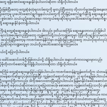
ွေ ရရှိအောင်ဆွေးနွေးနိုင်ခဲ့ပါသလဲဆိုတာ သိရှိလိုပါတယ်။
ခဲ့ပြီးဖြစ်ပြီးတော့ တွေ့ဆုံခဲ့တဲ့ရလာဒ်တွေကို မူတည်ပြီးတော့ တိုးတက်မှုအခြေအနေတ
ာ့မှ ပူးပေါင်းဆောင်ရွက်မှုနယ်ပယ်တွေကို တိုးမြှင့်ဆောင်ရွက်နိုင်ဖို့ ဆွေးနွေးခဲ
စ္စ၊ စွမ်းအင်၊ သယ်ယူပို့ဆောင်ရေး၊ ကာကွယ်ရေးဆိုင်ရာပူးပေါင်းဆောင်ရွက်ရေးကိစ္စ၊
့ ဆွေးနွေးနိုင်ခဲ့တာရှိပါတယ်။
ဲ့ တွေ့ဆုံဆွေးနွေးခဲ့ပါတယ်။ ဒါလည်း ဒုတိယအကြိမ် ဆွေးနွေးတာလည်းဖြစ်ပါ
ဒ်အပေါ်မူတည်ပြီးတော့ ကျွန်တော်တို့ဘယ်ကဏ္ဍတွေမှာ ပိုပြီးတိုးချဲ့ဖို့လုပ်မလဲ
ည်းတွေ အသုံးပြုပြီးတော့မှ ကာဇက်စတန်နိုင်ငံမှာ တန်ဖိုးမြင့်ပစ္စည်းတွေ ဘယ်လိုထုတ်လုပ
ို့ပြဆိုင်ရာကဏ္ဍတွေမှာ ဘယ်လိုပူးပေါင်းဆောင်ရွက်ကြမလဲ။
တယ်လို့ ပြောလိုပါတယ်။
င်ငံက ခေါင်းဆောင်တစ်ဦးဖြစ်တယ်လို့ သိရှိရပါတယ်။ အနာဂတ်ကာလများမှာလည်း
တွေမှာ ပိုမိုတိုးတက်ဆောင်ရွက်ဖို့ရှိပါသလားဆိုတာ သိရှိလိုပါတယ်။
မ် တွေ့ဆုံဆွေးနွေးခြင်းပဲဖြစ်ပါတယ်။ ကာဇက်စတန်နဲ့ကျွန်တော်တို့က သံတမန်
သံတမန်ဆက်ဆံမှုလုပ်ခဲ့တာဖြစ်ပြီး ကျွန်တော်ရောက်တဲ့နေ့က ၂၇ ရက်နေ့ဖြစ်ပါတယ်။ 
ူတို့သမ္မတကြီးကလည်း ဒါကိုအလေးထားပြီးပြောပါတယ်။ မြန်မာနိုင်ငံခေါင်းဆောင်
်ခုကို စခဲ့တယ်ဆိုတာလေးသူပြောတာပေါ့။ စောစောက ကျွန်တော်ပြောသလိုပဲ နှစ
ောက်တစ်ခါရင်းနှီးမြှုပ်နှံမှုကိစ္စရပ်တွေ၊ သိပ္ပံနှင့် နည်းပညာကိစ္စရပ်တွေ၊
ွက်ရမယ့်ကိစ္စရပ်တွေ ဒါတွေကျွန်တော်တို့ ပြောဆိုဆွေးနွေးနိုင်ခဲ့တာရှိပါတယ်။ က
ေပေါ်မြေအောက်သယံဇာတပစ္စည်းတွေ။ အထူးသဖြင့် မြေအောက်သယံဇာတပစ္စည်းတွေ 
ှာလည်း ထိပ်တန်းတင်ပို့တဲ့ နိုင်ငံတစ်ခုဖြစ်ပါတယ်။ စိုက်ပျိုးရေးနဲ့ မွေးမြူရေးလည