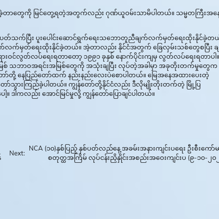
ွက်ခဲ့တာတွေကို မြင်တွေ့ရတဲ့အတွက်လည်း ဂုဏ်ယူဝမ်းသာမိပါတယ်။ သမ္မတကြီးအနေန
္စနဲ့ ပတ်သက်ပြီး ပူးပေါင်းဆောင်ရွက်ရေးသဘောတူညီချက်လက်မှတ်ရေးထိုးနိုင်ခဲ့တယ
မှတ်ရေးထိုးနိုင်ခဲ့တယ်။ အဲ့တာလည်း နိုင်ငံအတွက် ခြေလှမ်းသစ်တွေစပြီး ခ
ရားဝင်လွတ်လပ်ရေးရတာတော့ ၁၉၉၁ ခုနှစ် နောက်ပိုင်းကျမှ လွတ်လပ်ရေးရတာပါ။
ြစ် သဘာဝအရင်းအမြစ်တွေကို အသုံးချပြီး လုပ်တဲ့အခါမှာ အခုတိုးတက်မှုတွေက
်တော်တို့ နေပြည်တော်ထက် နည်းနည်းလေးပဲစောပါတယ်။ မြေအနေအထားပေးတဲ့
ြည်ခဲ့ပါတယ်။ ကျွန်တော်တို့နိုင်ငံလည်း ဒီလိုမျိုးတိုးတက်တဲ့ မြို့ပြ
။ ဒါကလည်း အောင်မြင်မှုလို့ ကျွန်တော်ပြောချင်ပါတယ်။
NCA (၁၀)နှစ်ပြည့် နှစ်ပတ်လည်နေ့ အခမ်းအနားကျင်းပရေး ဦးစီးကော်
Next:
်
စတုတ္ထအကြိမ် လုပ်ငန်းညှိနှိုင်းအစည်းအဝေးကျင်းပ (၉-၁၀-၂၀