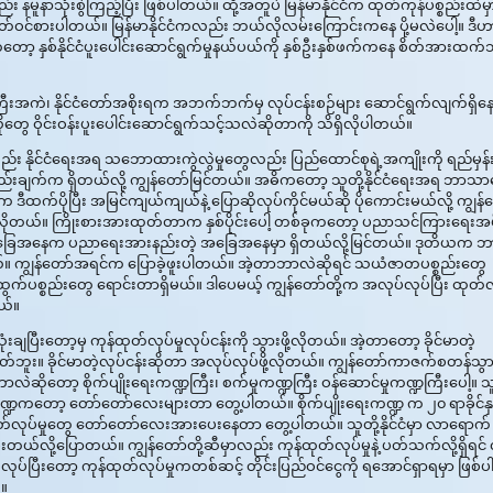
း နမူနာသုံးစွဲကြည့်ပြီး ဖြစ်ပါတယ်။ ထို့အတူပဲ မြန်မာနိုင်ငံက ထုတ်ကုန်ပစ္စည်းထဲမှ
ိတ်ဝင်စားပါတယ်။ မြန်မာနိုင်ငံကလည်း ဘယ်လိုလမ်းကြောင်းကနေ ပို့မလဲပေါ့။ ဒီဟ
နေကတော့ နှစ်နိုင်ငံပူးပေါင်းဆောင်ရွက်မှုနယ်ပယ်ကို နှစ်ဦးနှစ်ဖက်ကနေ စိတ်အားထက်
အကြီးအကဲ၊ နိုင်ငံတော်အစိုးရက အဘက်ဘက်မှ လုပ်ငန်းစဉ်များ ဆောင်ရွက်လျက်ရှိန
တွေ ဝိုင်းဝန်းပူးပေါင်းဆောင်ရွက်သင့်သလဲဆိုတာကို သိရှိလိုပါတယ်။
း နိုင်ငံရေးအရ သဘောထားကွဲလွဲမှုတွေလည်း ပြည်ထောင်စုရဲ့အကျိုးကို ရည်မှန်း
ည်းချက်က ရှိတယ်လို့ ကျွန်တော်မြင်တယ်။ အဓိကတော့ သူတို့နိုင်ငံရေးအရ ဘာသာ
်ပိုပြီး အမြင်ကျယ်ကျယ်နဲ့ ပြောဆိုလုပ်ကိုင်မယ်ဆို ပိုကောင်းမယ်လို့ ကျွန်
လိုတယ်။ ကြိုးစားအားထုတ်တာက နှစ်ပိုင်းပေါ့ တစ်ခုကတော့ ပညာသင်ကြားရေးအပိ
တဲ့ အခြေအနေက ပညာရေးအားနည်းတဲ့ အခြေအနေမှာ ရှိတယ်လို့မြင်တယ်။ ဒုတိယက ဘ
လုပ်ရမယ်။ ကျွန်တော်အရင်က ပြောခဲ့ဖူးပါတယ်။ အဲ့တာဘာလဲဆိုရင် သယံဇာတပစ္စည်းတွေ
ွက်ပစ္စည်းတွေ ရောင်းတာရှိမယ်။ ဒါပေမယ့် ကျွန်တော်တို့က အလုပ်လုပ်ပြီး ထုတ်လိ
ယ်။
ချပြီးတော့မှ ကုန်ထုတ်လုပ်မှုလုပ်ငန်းကို သွားဖို့လိုတယ်။ အဲ့တာတော့ ခိုင်မာတဲ့
ဘူး။ ခိုင်မာတဲ့လုပ်ငန်းဆိုတာ အလုပ်လုပ်ဖို့လိုတယ်။ ကျွန်တော်ကာဇက်စတန်သွာ
လဲဆိုတော့ စိုက်ပျိုးရေးကဏ္ဍကြီး၊ စက်မှုကဏ္ဍကြီး ဝန်ဆောင်မှုကဏ္ဍကြီးပေါ့။ သူ
ဏ္ဍကတော့ တော်တော်လေးများတာ တွေ့ပါတယ်။ စိုက်ပျိုးရေးကဏ္ဍ က ၂၀ ရာခိုင်နှု
ုတ်လုပ်မှုတွေ တော်တော်လေးအားပေးနေတာ တွေ့ပါတယ်။ သူတို့နိုင်ငံမှာ လာရောက်
းတယ်လို့ပြောတယ်။ ကျွန်တော်တို့ဆီမှာလည်း ကုန်ထုတ်လုပ်မှုနဲ့ ပတ်သက်လို့ရှိရင်
ပ်ပြီးတော့ ကုန်ထုတ်လုပ်မှုကတစ်ဆင့် တိုင်းပြည်ဝင်ငွေကို ရအောင်ရှာရမှာ ဖြစ်ပ
်။