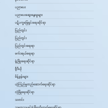
.
်
ပညာပေး
ပညာပေးဆွေးနွေးမှုများ
ပဋိပက္ခဖြေရှင်းရေးဆိုင်ရာ
ပြည်တွင်း
ပြည်တွင်း
ပြည်တွင်းရေးရာ
ဖက်ဒရယ်ရေးရာ
ဖွံ့ဖြိုးရေးဆိုင်ရာ
ဗွီဒီယို
မိန့်ခွန်းများ
ယုံကြည်မှုတည်ဆောက်ရေးဆိုင်ရာ
လုံခြုံရေးဆိုင်ရာ
သတင်း
သုတေသနနှင့်ဖွံ့ဖြိုးတိုးတက်ရေးဆိုင်ရာ