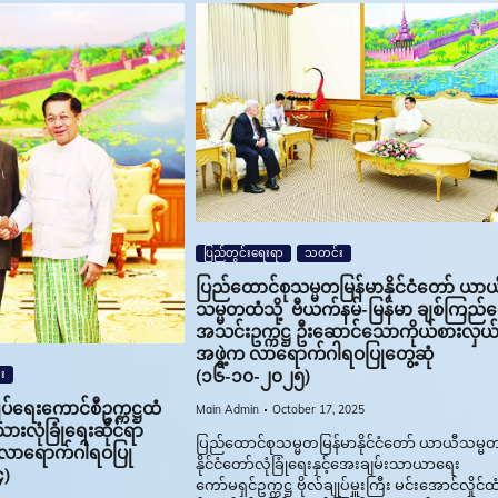
ပြည်တွင်းရေးရာ
သတင်း
ပြည်ထောင်စုသမ္မတမြန်မာနိုင်ငံတော် ယာယ
သမ္မတထံသို့ ဗီယက်နမ်-မြန်မာ ချစ်ကြည်
အသင်းဥက္ကဋ္ဌ ဦးဆောင်သောကိုယ်စားလှယ
အဖွဲ့က လာရောက်ဂါရဝပြုတွေ့ဆုံ
(၁၆-၁၀-၂၀၂၅)
း
ျုပ်ရေးကောင်စီဥက္ကဋ္ဌထံ
Main Admin
October 17, 2025
ုးသားလုံခြုံရေးဆိုင်ရာ
ပြည်ထောင်စုသမ္မတမြန်မာနိုင်ငံတော် ယာယီသမ္မ
က လာရောက်ဂါရဝပြု
နိုင်ငံတော်လုံခြုံရေးနှင့်အေးချမ်းသာယာရေး
၄)
ကော်မရှင်ဥက္ကဋ္ဌ ဗိုလ်ချုပ်မှူးကြီး မင်းအောင်လှိုင်ထံ