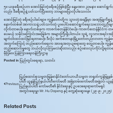
၅။ ယခုခရီးစဉ်ဟာ အောင်မြင်တဲ့ခရီးစဉ်ဖြစ်ခဲ့ပြီး နေ့မအား၊ ညမနား ဆောင်ရ
လည်း ဒီခရီးစဉ်နဲ့ ပတ်သက်ပြီးတော့ ဘာများပြောလိုပါသေးလဲ။
အောင်မြင်တဲ့ ခရီးစဉ်ပါခင်ဗျာ။ ကျွန်တော်တို့က သွားတဲ့အချိန်မှာ အဏုမြူကိစ
နောက်တစ်ခါ အာကာသနဲ့ ပတ်သက်တဲ့ ပူးပေါင်းဆောင်ရွက်ရေးသဘောတူညီချက်လက်
လိုက်တာပေါ့။ နောက်တစ်ခုက ကာဇက်စတန်နိုင်ငံပေါ့။ ကာဇက်စတန်နိုင်ငံက တ
ပေမယ့် သမိုင်းကြောင်းအခြေခံက အများကြီးရှိပါတယ်။ သူရဲ့ လူသားအရင်းအမ
မျက်ဝါးထင်ထင်မြင်ရတာပေါ့။ ဒီလိုပဲ အက်စတာနာမြို့တော်တည်လာတာ ကျွန
အတွက်ကြောင့် တည်ဆောက်ရေးက အားရအတုယူစရာတွေ တွေ့တာပေါ့။ ကျွန်တော်သွားက
တည်ဆောက်မှုတွေ ဘယ်လိုလုပ်ကြမလဲဆိုတာလည်း စဉ်းစားလုပ်ကိုင်လို့ရတာပေါ့
မှီငြမ်း။ ပြန်ကြားရေးဝန်ကြီးဌာန
Posted in
ပြည်တွင်းရေးရာ
,
သတင်း
Post
ပြည်ထောင်စုသမ္မတမြန်မာနိုင်ငံတော်ယာယီသမ္မတ တရုတ်ကွန်မြူနစ်
ပါတီ ယူနန်ပြည်နယ်ပါတီကော်မတီ အမြဲတမ်းကော်မတီအဖွဲ့ဝင်၊ ယူနန
Previous:
navigation
ပြည်နယ်ပါတီ ကော်မတီ၏ နိုင်ငံရေးနှင့် ဥပဒေရေးရာကော်မရှင်
အတွင်းရေးမှူး Mr. Hu Dapeng နှင့် တွေ့ဆုံဆွေးနွေး (၂၉-၉-၂၀၂၅)
Related Posts