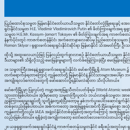
ပြည်ထောင်စုသမ္မတ မြန်မာနိုင်ငံတော်ယာယီသမ္မတ နိုင်ငံတော်လုံခြုံရေးနှင့် အေး
ရှင်းနိုင်ငံသမ္မတ H.E. Vladimir Vladimirovich Putin ၏ ဖိတ်ကြားချက်အရ ရု
သမ္မတ H.E.Mr. Kassym-Jomart Tokayev ၏ ဖိတ်ကြားချက်အရ ကာဇက်စတန်နိ
နံနက်ပိုင်းတွင် ကာဇက်စတန်နိုင်ငံ၊ အက်စတာနာလေဆိပ်မှ ပြည်ထောင်စုသမ္မတ မြန်
Roman Sklyar ၊ ရုရှားဖက်ဒရေးရှင်းနိုင်ငံဆိုင်ရာ မြန်မာနိုင်ငံ သံအမတ်ကြီး
ထိုသို့ အထူးလေယာဉ်ဖြင့် ပြန်လည်ထွက်ခွာလာစဉ် နိုင်ငံတော်ယာယီသမ္မတ နိုင
ဒီယာများ၏ သိရှိလိုသည့် မေးမြန်းမှုများကို လက်ခံဖြေကြားခဲ့ပြီး မေးမြန်းဖြေ
၁။ သမ္မတကြီးအနေနဲ့ ရုရှားဖက်ဒရေးရှင်းနိုင်ငံ၊ မော်စကိုမြို့ရှိ Atom Museum
တက်ရောက်ခဲ့ရတာကြောင့် ကျွန်တော်တို့ မြန်မာနိုင်ငံနဲ့ နိုင်ငံသားများအပေါ်မ
အကျိုးရလဒ်ကောင်းတွေကို ဖော်ဆောင်လို့ရနိုင်မလဲဆိုတာ သိလိုပါတယ်။
မော်စကိုမြို့မှာ ပြုလုပ်တဲ့ ကမ္ဘာ့အဏုမြူသီတင်းပတ်ဖိုရမ် (World Atomic 
သွားတာဖြစ်ပါတယ်။ အဲ့ဒီမှာတော့ သမ္မတကြီးပူတင်၊ ဘယ်လာရုစ်သမ္မတ၊ အာမေးနီး
ညွှန်ကြားရေးမှူးချုပ်တို့ သူတို့နဲ့တွေ့ဆုံပြီးတော့မှ နှစ်ဘက်ပူးပေါင်းဆောင်ရ
တစ်ခုလည်းဖြစ်ပါတယ်။ အဓိကကတော့ အဏုမြူစွမ်းအင်ကို ငြိမ်းချမ်းစွာ အသ
ကျွန်တော်တို့လည်း IAEA အဖွဲ့ဝင်နိုင်ငံတစ်ခုဖြစ်တဲ့အတွက်ကြောင့် အဏုမြူစွမ
လည်းဖြစ်ပါတယ်။ ရရှိခဲ့တဲ့အကျိုးကတော့ တော်တော်လေးကောင်းတယ်လို့ ပြေ
၂။ ယခုရုရှားဖက်ဒရေးရှင်းနိုင်ငံနဲ့ ကာဇက်စတန်သမ္မတနိုင်ငံ ခရီးစဉ်အတွင်းမှာ