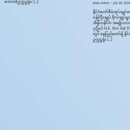
ကောင်စီဥက္ကဋ္ဌရုံး၊ […]
Main Admin
July 28, 202
နိုင်ငံတော်စီမံအုပ်ချုပ်
ဝန်ကြီးချုပ် ဗိုလ်ချုပ်မှ
အိန္ဒိယနိုင်ငံ၊ အမျိုးသ
ပုဂ္ဂိုလ် H.E. Shri A
တွင် နေပြည်တော်ရှိ နိုင
ဥက္ကဋ္ဌရုံး […]