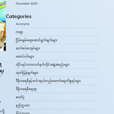
December 2020
Categories
Acronyms
ကဗျာ
ငြိမ်းချမ်းရေးဆောင်ရွက်ချက်များ
ဆက်စပ်စာအုပ်များ
ဆောင်းပါးများ
တိုင်းရင်းသားလက်နက်ကိုင်အဖွဲ့အစည်းများ
ီ
ရေး
ထုတ်ပြန်ချက်များ
်
ဒီမိုကရေစီနှင့်ဖက်ဒရယ်တည်ဆောက်‌ရေးကိစ္စရပ်များ
ဒီမိုကရေစီရေးရာ
ဓာတ်ပုံ
တ
နည်းဥပဒေ
သို့
နိုင်ငံတကာ