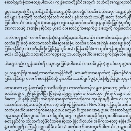
ဆောင်ရွက်ခဲ့တာတွေ့ရပါတယ်။ ကျွန်တော်တို့နိုင်ငံအတွက် ဘယ်လိုအကျိုးရလာဒ်တ
ရုရှားသမ္မတကြီး ပူတင်နဲ့ သီးခြားတွေ့ဆုံနိုင်ခဲ့တာရှိပါတယ်။ မတ်လမှာ တွေ့ဆုံ
ပေါ့ဗျာ။ ဒါတွေကို ဘယ်လိုသုံးသပ်ကြမလဲ။ နှစ်ဘက်သုံးသပ်ပြီးတော့ ဒီထက်ပိုပြီးတေ
ဖြစ်ပါတယ်။ ပထမဦးဆုံးအနေနဲ့က ကူးသန်းရောင်းဝယ်ရေးနဲ့ ရင်းနှီးမြှုပ်နှံမှုကိ
အာကာသနှင့် အဏုမြူဆိုင်ရာ ပူးပေါင်းဆောင်ရွက်ရေးကိစ္စ ဒါတွေကို ကျွန်တော်တို
အလားတူစွာပဲ ကာဇက်စတန်ကိုရောက်ရှိတဲ့အခါမှာလည်း ကာဇက်စတန်သမ္မတကြီးန
တယ်။ ပြီးခဲ့တဲ့ မတ်လကတစ်ခါဆွေးနွေးခဲ့ပါတယ်။ ပထမအကြိမ် ဆွေးနွေးခဲ့တဲ့ ရလ
မြန်မာနိုင်ငံမှာ ဘာကိုရင်းနှီးမြှုပ်နှံမှုလုပ်မလဲ။ မြန်မာနိုင်ငံက ထုတ်ကုန်ပစ္စ
မလဲ။ သိပ္ပံနဲ့နည်းပညာဆိုင်ရာကဏ္ဍတွေ ဘယ်လို့ပူးပေါင်းဆောင်ရွက်ကြမလဲ။ မြ
ဒါတွေလည်း ကျွန်တော်တို့ ဆွေးနွေးဖြစ်ခဲ့ပါတယ်။ ကောင်းမွန်တဲ့ရလဒ်တွေရခဲ့
၃။ သမ္မတကြီးအနေနဲ့ ကာဇက်စတန်နိုင်ငံကို ပထမဆုံးလာရောက်တဲ့ မြန်မာနို
မြန်မာနိုင်ငံနဲ့ ကာဇက်စတန်နိုင်ငံတို့ ပူးပေါင်းဆောင်ရွက်မှုနဲ့ ရင်းနှီးမြှုပ်နှံမှု
စောစောက ကျွန်တော်ပြောသလိုပေါ့ဗျာ။ ကာဇက်စတန်သမ္မတနဲ့ကတော့ ဒုတိယအကြိ
ဆက်ဆံမှုက ၂၆ နှစ်ရှိပါပြီ။ ပြီးခဲ့တဲ့ ၁၉၉၉ ခုနှစ်၊ စက်တင်ဘာ ၂၆ ရက်နေ့က 
ဒီတော့ ၂၆ နှစ်ပြည့်ပြီး တစ်ရက်မှာရောက်တာပေါ့လေ။ ထူးခြားမှုရှိပါတယ်။ သ
ယောက်အနေနဲ့ ပထမဦးဆုံးလာတဲ့ ခရီးစဉ်ဖြစ်တယ်။ New Step ခြေလှမ်းသစ်တစ
ဘက်ပူးပေါင်းဆောင်ရွက်ရေးနယ်ပယ်တွေမှာ စီးပွားရေးအရ ပူးပေါင်းဆောင်ရွက်ရေး၊ န
ပညာရေးဆိုင်ရာပူးပေါင်းဆောင်ရွက်မှုတွေ၊ ကျန်းမာရေးဆိုင်ရာ ပူးပေါင်းဆောင်ရ
စတန်နိုင်ငံက တိုးတက်တဲ့နိုင်ငံတစ်ခုဆိုတာ မြင်ပါတယ်။ အဓိကကတော့ မြ
နဲ့ဓာတ်ငွေ့တို့ ကြေးနီ၊ ရွှေ၊ ခရိုမီယမ်၊ သံ တော်တော်လေးထွက်ပါတယ်။ ကမ္ဘာပေါ်မ