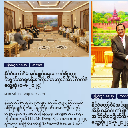
ပြည်တွင်းရေးရာ
သတင်း
နိုင်ငံတော်စီမံအုပ်ချုပ်ရေးကောင်စီဥက္ကဋ္ဌ
တရုတ်အာရှရေးရာကိုယ်စားလှယ်အား လက်ခံ
တွေ့ဆုံ (၈-၈-၂၀၂၄)
Main Admin
August 9, 2024
ပြည်တွင်းရေးရာ
သတင်
နိုင်ငံတော်စီမံအုပ်ချုပ်ရေးကောင်စီဥက္ကဋ္ဌ နိုင်ငံတော်
နိုင်ငံတော်စီမံအုပ်ခ
ဝန်ကြီးချုပ် ဗိုလ်ချုပ်မှူးကြီး မင်းအောင်လှိုင်သည်
အိန္ဒိယနိုင်ငံ၊ အမျိ
တရုတ်နိုင်ငံခြားရေးဝန်ကြီးဌာန၊ အာရှရေးရာအထူး
အကြံပေးပုဂ္ဂိုလ်
ကိုယ်စားလှယ် H.E. Mr. Deng Xijun အား ၈-၈-၂၀၂၄
တွေ့ဆုံ(၂၆-၇-၂၀၂
ရက်တွင် နေပြည်တော်ရှိ နိုင်ငံတော်စီမံအုပ်ချုပ်ရေး