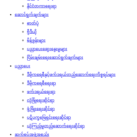
နိုင်ငံတကာရေးရာ
ဆောင်ရွက်ချက်များ
ဓာတ်ပုံ
ဗွီဒီယို
မိန့်ခွန်းများ
ပညာပေးဆွေးနွေးမှုများ
ငြိမ်းချမ်းရေးဆောင်ရွက်ချက်များ
ပညာပေး
ဒီမိုကရေစီနှင့်ဖက်ဒရယ်တည်ဆောက်‌ရေးကိစ္စရပ်များ
ဒီမိုကရေစီရေးရာ
ဖက်ဒရယ်ရေးရာ
လုံခြုံရေးဆိုင်ရာ
ဖွံ့ဖြိုးရေးဆိုင်ရာ
ပဋိပက္ခဖြေရှင်းရေးဆိုင်ရာ
ယုံကြည်မှုတည်ဆောက်ရေးဆိုင်ရာ
ဆက်စပ်အဖွဲ့အစည်း