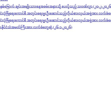
)နှစ်မြောက် ချင်းအမျိုးသားနေ့အခမ်းအနားသို့ ပေးပို့သည့် သဝဏ်လွှာ (၂၀-၂-၂၀၂၆
င်ငံလုံခြုံရေးကောင်စီ အတွင်းရေးမှူးဦးဆောင်သည့်ကိုယ်စားလှယ်အဖွဲ့အား လက်ခံတ
င်ငံလုံခြုံရေးကောင်စီ အတွင်းရေးမှူးဦးဆောင်သည့်ကိုယ်စားလှယ်အဖွဲ့အား လက်ခံတ
ုင်းနိုင်ငံသံအမတ်ကြီးအား လက်ခံတွေ့ဆုံ (၂၆-၁-၂၀၂၆)