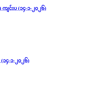
င်း) ကျင်းပ (၁၄-၁-၂၀၂၆)
ပ (၁၄-၁-၂၀၂၆)