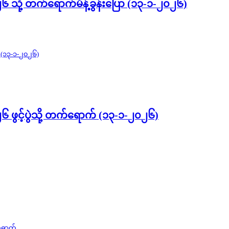
၂၆ သို့ တက်ရောက်မိန့်ခွန်းပြော (၁၃-၁-၂၀၂၆)
၂၆ ဖွင့်ပွဲသို့ တက်ရောက် (၁၃-၁-၂၀၂၆)
တ်ဓာတ်