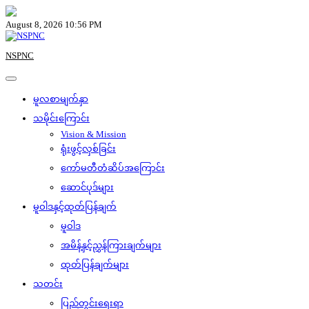
Skip
to
August 8, 2026 10:56 PM
content
NSPNC
မူလစာမျက်နှာ
သမိုင်းကြောင်း
Vision & Mission
ရုံးဖွင့်လှစ်ခြင်း
ကော်မတီတံဆိပ်အကြောင်း
ဆောင်ပုဒ်များ
မူဝါဒနှင့်ထုတ်ပြန်ချက်
မူဝါဒ
အမိန့်နှင့်ညွှန်ကြားချက်များ
ထုတ်ပြန်ချက်များ
သတင်း
ပြည်တွင်းရေးရာ