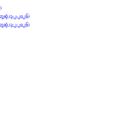
)
ွေ့ဆုံ (၃-၂-၂၀၂၆)
ွေ့ဆုံ (၃-၂-၂၀၂၆)