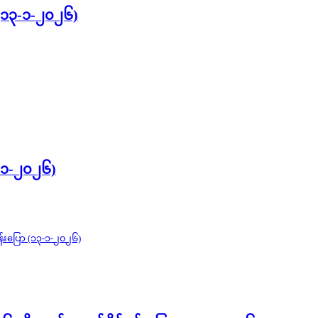
း (၁၃-၁-၂၀၂၆)
၃-၁-၂၀၂၆)