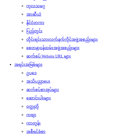
ကုလသမဂ္ဂ
အာဆီယံ
နိုင်ငံတကာ
ပြည်တွင်း
တိုင်းရင်းသားလက်နက်ကိုင်အဖွဲ့အစည်းများ
စေတနာ့ဝန်ထမ်းအဖွဲ့အစည်းများ
ဆက်စပ် Website URL များ
အရင်းအမြစ်များ
ဥပဒေ
အသိပညာပေး
ဆက်စပ်စာအုပ်များ
ဆောင်းပါးများ
ဝတ္ထုတို
ကဗျာ
ကာတွန်း
အစီရင်ခံစာ