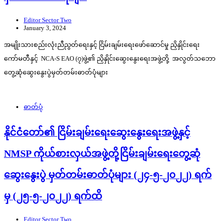
Editor Sector Two
January 3, 2024
အမျိုးသားစည်းလုံးညီညွတ်ရေးနှင့် ငြိမ်းချမ်းရေးဖော်ဆောင်မှု ညှိနှိုင်းရေး
ကော်မတီနှင့် NCA-S EAO (၇)ဖွဲ့၏ ညှိနှိုင်းဆွေးနွေးရေးအဖွဲ့တို့ အလွတ်သဘော
တွေ့ဆုံဆွေးနွေးပွဲမှတ်တမ်းဓာတ်ပုံများ
ဓာတ်ပုံ
နိုင်ငံတော်၏ ငြိမ်းချမ်းရေးဆွေးနွေးရေးအဖွဲ့နှင့်
NMSP ကိုယ်စားလှယ်အဖွဲ့တို့ငြိမ်းချမ်းရေးတွေ့ဆုံ
ဆွေးနွေးပွဲ မှတ်တမ်းဓာတ်ပုံများ (၂၄-၅-၂၀၂၂) ရက်
မှ (၂၅-၅-၂၀၂၂) ရက်ထိ
Editor Sector Two