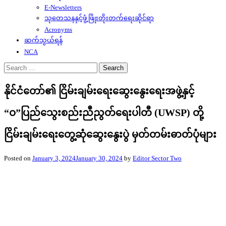
E-Newsletters
သုတေသနနှင့်ဖွံ့ဖြိုးတိုးတက်ရေးဆိုင်ရာ
Acronyms
ဆက်သွယ်ရန်
NCA
Search
for:
နိုင်ငံတော်၏ ငြိမ်းချမ်းရေးဆွေးနွေးရေးအဖွဲ့နှင့်
“ဝ”ပြည်သွေးစည်းညီညွတ်ရေးပါတီ (UWSP) တို့
ငြိမ်းချမ်းရေးတွေ့ဆုံဆွေးနွေးပွဲ မှတ်တမ်းဓာတ်ပုံများ
Posted on
January 3, 2024
January 30, 2024
by
Editor Sector Two