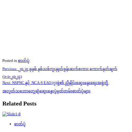
Posted in
ဓာတ်ပုံ
Post
Previous:
၂၀၂၄ ခုနှစ် နှစ်သစ်ကူးနှုတ်ခွန်းဆက်စကား ကောက်နုတ်ချက်
navigation
(၁-၁-၂၀၂၄)
Next:
NSPNC နှင့် NCA-S EAO (၇)ဖွဲ့၏ ညှိနှိုင်းဆွေးနွေးရေးအဖွဲ့တို့
အလွတ်သဘောတွေ့ဆုံဆွေးနွေးပွဲမှတ်တမ်းဓာတ်ပုံများ
Related Posts
ဓာတ်ပုံ