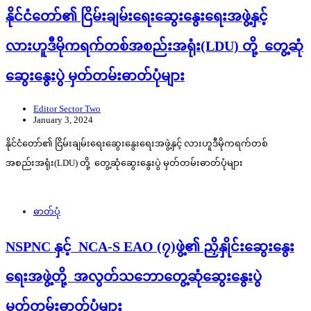
နိုင်ငံတော်၏ ငြိမ်းချမ်းရေးဆွေးနွေးရေးအဖွဲ့နှင့်
လားဟူဒီမိုကရက်တစ်အစည်းအရုံး(LDU) တို့ တွေ့ဆုံ
ဆွေးနွေးပွဲ မှတ်တမ်းဓာတ်ပုံများ
Editor Sector Two
January 3, 2024
နိုင်ငံတော်၏ ငြိမ်းချမ်းရေးဆွေးနွေးရေးအဖွဲ့နှင့် လားဟူဒီမိုကရက်တစ်
အစည်းအရုံး(LDU) တို့ တွေ့ဆုံဆွေးနွေးပွဲ မှတ်တမ်းဓာတ်ပုံများ
ဓာတ်ပုံ
NSPNC နှင့် NCA-S EAO (၇)ဖွဲ့၏ ညှိနှိုင်းဆွေးနွေး
ရေးအဖွဲ့တို့ အလွတ်သဘောတွေ့ဆုံဆွေးနွေးပွဲ
မှတ်တမ်းဓာတ်ပုံများ