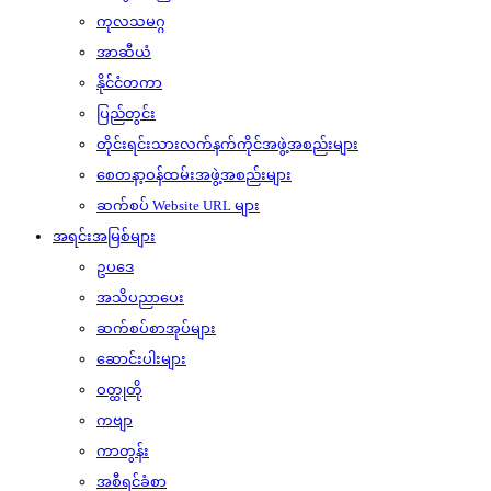
ကုလသမဂ္ဂ
အာဆီယံ
နိုင်ငံတကာ
ပြည်တွင်း
တိုင်းရင်းသားလက်နက်ကိုင်အဖွဲ့အစည်းများ
စေတနာ့ဝန်ထမ်းအဖွဲ့အစည်းများ
ဆက်စပ် Website URL များ
အရင်းအမြစ်များ
ဥပဒေ
အသိပညာပေး
ဆက်စပ်စာအုပ်များ
ဆောင်းပါးများ
ဝတ္ထုတို
ကဗျာ
ကာတွန်း
အစီရင်ခံစာ