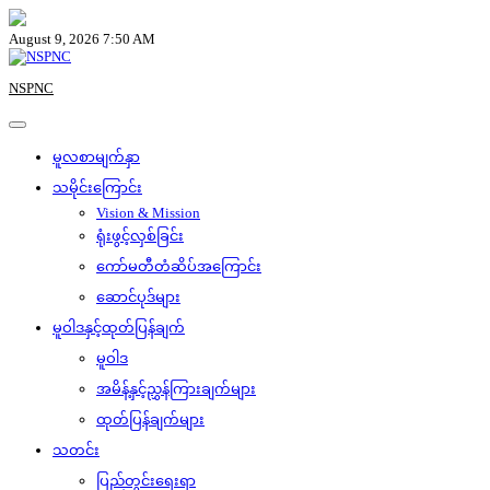
Skip
to
August 9, 2026 7:50 AM
content
NSPNC
မူလစာမျက်နှာ
သမိုင်းကြောင်း
Vision & Mission
ရုံးဖွင့်လှစ်ခြင်း
ကော်မတီတံဆိပ်အကြောင်း
ဆောင်ပုဒ်များ
မူဝါဒနှင့်ထုတ်ပြန်ချက်
မူဝါဒ
အမိန့်နှင့်ညွှန်ကြားချက်များ
ထုတ်ပြန်ချက်များ
သတင်း
ပြည်တွင်းရေးရာ