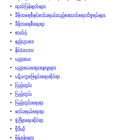
ထုတ်ပြန်ချက်များ
ဒီမိုကရေစီနှင့်ဖက်ဒရယ်တည်ဆောက်‌ရေးကိစ္စရပ်များ
ဒီမိုကရေစီရေးရာ
ဓာတ်ပုံ
နည်းဥပဒေ
နိုင်ငံတကာ
ပညာပေး
ပညာပေးဆွေးနွေးမှုများ
ပဋိပက္ခဖြေရှင်းရေးဆိုင်ရာ
ပြည်တွင်း
ပြည်တွင်း
ပြည်တွင်းရေးရာ
ဖက်ဒရယ်ရေးရာ
ဖွံ့ဖြိုးရေးဆိုင်ရာ
ဗွီဒီယို
မိန့်ခွန်းများ