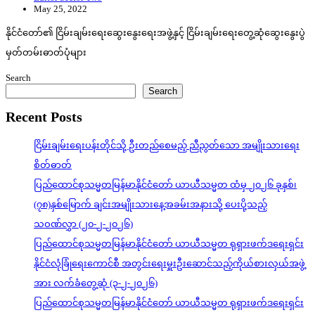
May 25, 2022
နိုင်ငံတော်၏ ငြိမ်းချမ်းရေးဆွေးနွေးရေးအဖွဲ့နှင့် ငြိမ်းချမ်းရေးတွေ့ဆုံဆွေးနွေးပွဲ
မှတ်တမ်းဓာတ်ပုံများ
Search
Search
Recent Posts
ငြိမ်းချမ်းရေးပန်းတိုင်သို့ ဦးတည်စေမည့် ညီညွတ်သော အမျိုးသားရေး
စိတ်ဓာတ်
ပြည်ထောင်စုသမ္မတမြန်မာနိုင်ငံတော် ယာယီသမ္မတ ထံမှ ၂၀၂၆ ခုနှစ်၊
(၇၈)နှစ်မြောက် ချင်းအမျိုးသားနေ့အခမ်းအနားသို့ ပေးပို့သည့်
သဝဏ်လွှာ (၂၀-၂-၂၀၂၆)
ပြည်ထောင်စုသမ္မတမြန်မာနိုင်ငံတော် ယာယီသမ္မတ ရုရှားဖက်ဒရေးရှင်း
နိုင်ငံလုံခြုံရေးကောင်စီ အတွင်းရေးမှူးဦးဆောင်သည့်ကိုယ်စားလှယ်အဖွဲ့
အား လက်ခံတွေ့ဆုံ (၃-၂-၂၀၂၆)
ပြည်ထောင်စုသမ္မတမြန်မာနိုင်ငံတော် ယာယီသမ္မတ ရုရှားဖက်ဒရေးရှင်း