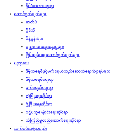
နိုင်ငံတကာရေးရာ
ဆောင်ရွက်ချက်များ
ဓာတ်ပုံ
ဗွီဒီယို
မိန့်ခွန်းများ
ပညာပေးဆွေးနွေးမှုများ
ငြိမ်းချမ်းရေးဆောင်ရွက်ချက်များ
ပညာပေး
ဒီမိုကရေစီနှင့်ဖက်ဒရယ်တည်ဆောက်‌ရေးကိစ္စရပ်များ
ဒီမိုကရေစီရေးရာ
ဖက်ဒရယ်ရေးရာ
လုံခြုံရေးဆိုင်ရာ
ဖွံ့ဖြိုးရေးဆိုင်ရာ
ပဋိပက္ခဖြေရှင်းရေးဆိုင်ရာ
ယုံကြည်မှုတည်ဆောက်ရေးဆိုင်ရာ
ဆက်စပ်အဖွဲ့အစည်း