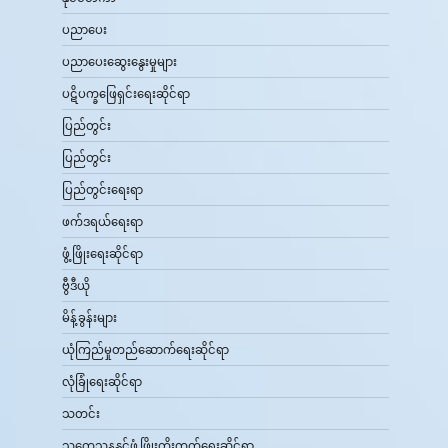
ပညာပေး
ပညာပေးဆွေးနွေးမှုများ
ပဋိပက္ခဖြေရှင်းရေးဆိုင်ရာ
ပြည်တွင်း
ပြည်တွင်း
ပြည်တွင်းရေးရာ
ဖက်ဒရယ်ရေးရာ
ဖွံ့ဖြိုးရေးဆိုင်ရာ
ဗွီဒီယို
မိန့်ခွန်းများ
ယုံကြည်မှုတည်ဆောက်ရေးဆိုင်ရာ
လုံခြုံရေးဆိုင်ရာ
သတင်း
သုတေသနနှင့်ဖွံ့ဖြိုးတိုးတက်ရေးဆိုင်ရာ