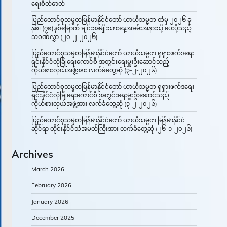
ရေးစိတ်ဓာတ်
ပြည်ထောင်စုသမ္မတမြန်မာနိုင်ငံတော် ယာယီသမ္မတ ထံမှ ၂၀၂၆ ခု
နှစ်၊ (၇၈)နှစ်မြောက် ချင်းအမျိုးသားနေ့အခမ်းအနားသို့ ပေးပို့သည့်
သဝဏ်လွှာ (၂၀-၂-၂၀၂၆)
ပြည်ထောင်စုသမ္မတမြန်မာနိုင်ငံတော် ယာယီသမ္မတ ရုရှားဖက်ဒရေး
ရှင်းနိုင်ငံလုံခြုံရေးကောင်စီ အတွင်းရေးမှူးဦးဆောင်သည့်
ကိုယ်စားလှယ်အဖွဲ့အား လက်ခံတွေ့ဆုံ (၃-၂-၂၀၂၆)
ပြည်ထောင်စုသမ္မတမြန်မာနိုင်ငံတော် ယာယီသမ္မတ ရုရှားဖက်ဒရေး
ရှင်းနိုင်ငံလုံခြုံရေးကောင်စီ အတွင်းရေးမှူးဦးဆောင်သည့်
ကိုယ်စားလှယ်အဖွဲ့အား လက်ခံတွေ့ဆုံ (၃-၂-၂၀၂၆)
ပြည်ထောင်စုသမ္မတမြန်မာနိုင်ငံတော် ယာယီသမ္မတ မြန်မာနိုင်ငံ
ဆိုင်ရာ ထိုင်းနိုင်ငံသံအမတ်ကြီးအား လက်ခံတွေ့ဆုံ (၂၆-၁-၂၀၂၆)
Archives
March 2026
February 2026
January 2026
December 2025