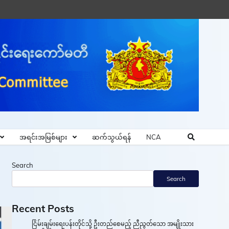
အရင်းအမြစ်များ
ဆက်သွယ်ရန်
NCA
Search
Search
Recent Posts
ငြိမ်းချမ်းရေးပန်းတိုင်သို့ ဦးတည်စေမည့် ညီညွတ်သော အမျိုးသား