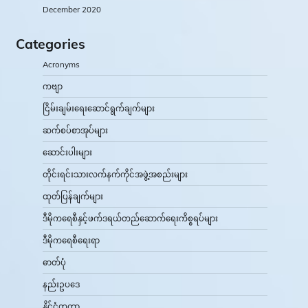
December 2020
Categories
Acronyms
ကဗျာ
ငြိမ်းချမ်းရေးဆောင်ရွက်ချက်များ
ဆက်စပ်စာအုပ်များ
ဆောင်းပါးများ
တိုင်းရင်းသားလက်နက်ကိုင်အဖွဲ့အစည်းများ
ထုတ်ပြန်ချက်များ
ဒီမိုကရေစီနှင့်ဖက်ဒရယ်တည်ဆောက်‌ရေးကိစ္စရပ်များ
ဒီမိုကရေစီရေးရာ
ဓာတ်ပုံ
နည်းဥပဒေ
နိုင်ငံတကာ