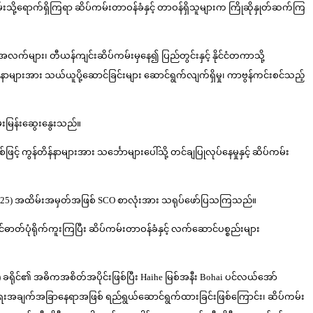
မ်းသို့ရောက်ရှိကြရာ ဆိပ်ကမ်းတာဝန်ခံနှင့် တာဝန်ရှိသူများက ကြိုဆိုနှုတ်ဆက်ကြ
်များ၊ တီယန်ကျင်းဆိပ်ကမ်းမှနေ၍ ပြည်တွင်းနှင့် နိုင်ငံတကာသို့
တိန်နာများအား သယ်ယူပို့ဆောင်ခြင်းများ ဆောင်ရွက်လျက်ရှိမှု၊ ကာဗွန်ကင်းစင်သည့်
မေးမြန်းဆွေးနွေးသည်။
င့် ကွန်တိန်နာများအား သင်္ဘောများပေါ်သို့ တင်ချပြုလုပ်နေမှုနှင့် ဆိပ်ကမ်း
MIT 2025) အထိမ်းအမှတ်အဖြစ် SCO စာလုံးအား သရုပ်ဖော်ပြသကြသည်။
င်ဓာတ်ပုံရိုက်ကူးကြပြီး ဆိပ်ကမ်းတာဝန်ခံနှင့် လက်ဆောင်ပစ္စည်းများ
ခရိုင်၏ အဓိကအစိတ်အပိုင်းဖြစ်ပြီး Haihe မြစ်အနီး Bohai ပင်လယ်အော်
်ရေးအချက်အခြာနေရာအဖြစ် ရည်ရွယ်ဆောင်ရွက်ထားခြင်းဖြစ်ကြောင်း၊ ဆိပ်ကမ်း