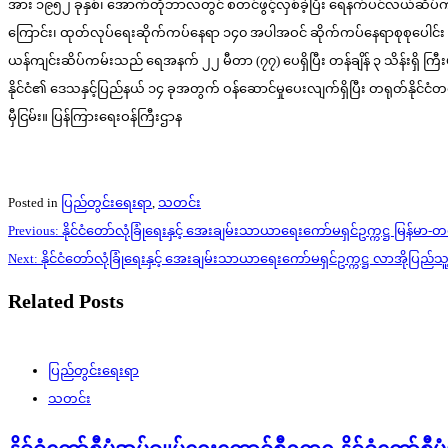
အား ၁၉၅၂ ခုနှစ်၊ အောက်တိုဘာလတွင် စတင်ဖွင့်လှစ်ခဲ့ပြီး ရေနက်ပင်လယ်ဆိပ်က
ကြောင်း၊ ထုတ်လုပ်ရေးဆိုက်ကပ်နေရာ ၁၄၀ အပါအဝင် ဆိုက်ကပ်နေရာစုစုပေါင်း ၂၁၇
ယန်ကျင်းဆိပ်ကမ်းသည် ရေအနက် ၂၂ မီတာ (၇၇) ပေရှိပြီး တန်ချိန် ၃ သိန်းရှိ ကြီးမာ
နိုင်ငံ၏ ဒေသနှင့်ပြည်နယ် ၁၄ ခုအတွက် ဝန်ဆောင်မှုပေးလျက်ရှိပြီး တရုတ်နိုင
မှီငြမ်း။ ပြန်ကြားရေးဝန်ကြီးဌာန
Posted in
ပြည်တွင်းရေးရာ
,
သတင်း
Post
Previous:
နိုင်ငံတော်လုံခြုံရေးနှင့် အေးချမ်းသာယာရေးကော်မရှင်ဥက္ကဋ္ဌ မြန်မာ
navigation
Next:
နိုင်ငံတော်လုံခြုံရေးနှင့် အေးချမ်းသာယာရေးကော်မရှင်ဥက္ကဋ္ဌ လာအိုပြည်သ
Related Posts
ပြည်တွင်းရေးရာ
သတင်း