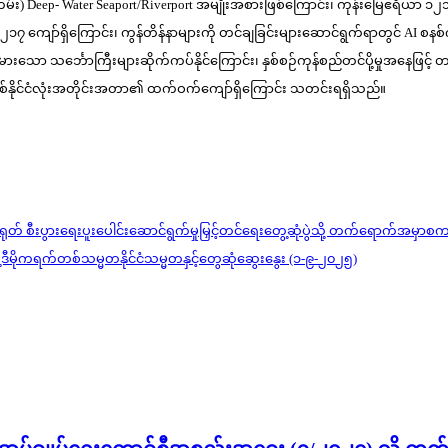
မ်း) Deep- Water Seaport/Riverport အမျိုးအစားဖြစ်ကြောင်း၊ ကုန်းမြေဧရိယာ 
 ကျော်ရှိကြောင်း၊ ကွန်တိန်နာများကို တင်ချခြင်းများဆောင်ရွက်ရာတွင် AI စနစ်
းသော သင်္ဘောကြီးများဆိုက်ကပ်နိုင်ကြောင်း၊ နှစ်စဉ်ကုန်စည်တင်ပို့မှုအနေဖြင့် တန်
်ငံတစ်နိုင်ငံလုံးအတိုင်းအတာ၏ ထက်ဝက်ကျော်ရှိကြောင်း သတင်းရရှိသည်။
-တရုတ် စီးပွားရေးပူးပေါင်းဆောင်ရွက်မှုမြှင့်တင်ရေးတွေ့ဆုံပွဲသို့ တက်ရောက်အမှ
ူ့ဒီမိုကရက်တစ်သမ္မတနိုင်ငံသမ္မတနှင့်တွေဆုံဆွေးနွေး (၁-၉-၂၀၂၅)