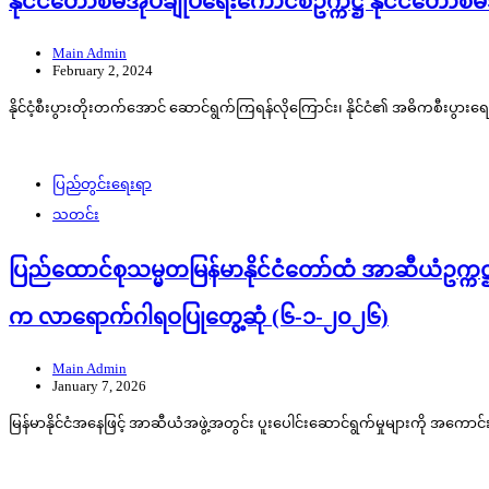
နိုင်ငံတော်စီမံအုပ်ချုပ်ရေးကောင်စီဥက္ကဋ္ဌ နိုင်င
Main Admin
February 2, 2024
နိုင်ငံ့စီးပွားတိုးတက်အောင် ဆောင်ရွက်ကြရန်လိုကြောင်း၊ နိုင်ငံ၏ အဓိကစီးပွားရေ
ပြည်တွင်းရေးရာ
သတင်း
ပြည်ထောင်စုသမ္မတမြန်မာနိုင်ငံတော်ထံ အာဆီယံဥက္ကဋ္ဌ၏
က လာရောက်ဂါရဝပြုတွေ့ဆုံ (၆-၁-၂၀၂၆)
Main Admin
January 7, 2026
မြန်မာနိုင်ငံအနေဖြင့် အာဆီယံအဖွဲ့အတွင်း ပူးပေါင်းဆောင်ရွက်မှုများကို အကော