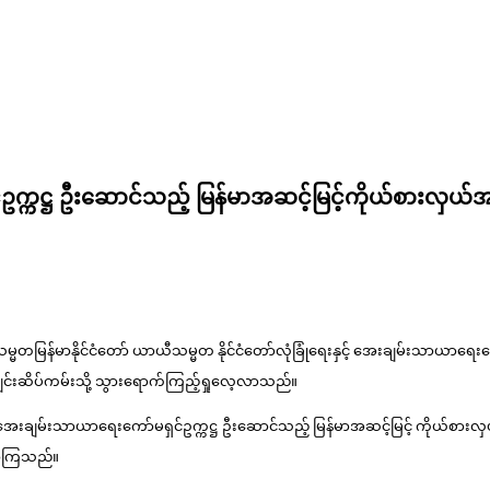
်ဥက္ကဋ္ဌ ဦးဆောင်သည့် မြန်မာအဆင့်မြင့်ကိုယ်စားလှယ်အဖ
မြန်မာနိုင်ငံတော် ယာယီသမ္မတ နိုင်ငံတော်လုံခြုံရေးနှင့် အေးချမ်းသာယာရေးကော်မ
ကျင်းဆိပ်ကမ်းသို့ သွားရောက်ကြည့်ရှုလေ့လာသည်။
့် အေးချမ်းသာယာရေးကော်မရှင်ဥက္ကဋ္ဌ ဦးဆောင်သည့် မြန်မာအဆင့်မြင့် ကိုယ်စားလှယ
ေ့လာကြသည်။