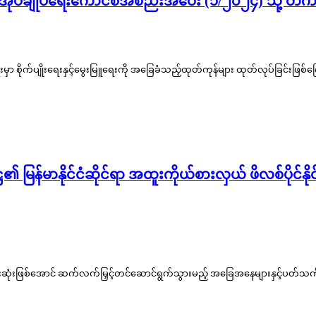
ံတော်စီမံအုပ်ချုပ်ရေးကောင်စီအစည်းအဝေး (၁/၂၀၂၄) သိ
းမှာ စိုက်ပျိုးရေးနှင့်မွေးမြူရေးကို အခြေခံသည့်ထုတ်ကုန်များ ထုတ်လုပ်ခြင်းဖြစ်က
 မြန်မာနိုင်ငံဆိုင်ရာ အထူးကိုယ်စားလှယ် ဖိလစ်ပိုင်နိ
င်းဆုံးဖြစ်အောင် ဆက်လက်မြှင့်တင်ဆောင်ရွက်သွားမည့် အခြေအနေများနှင့်ပတ်သက်၍ ရ