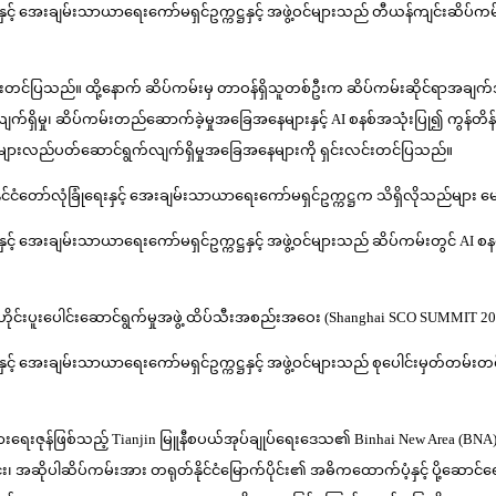
းနှင့် အေးချမ်းသာယာရေးကော်မရှင်ဥက္ကဋ္ဌနှင့် အဖွဲ့ဝင်များသည် တီယန်ကျင်းဆိပ်က
တင်ပြသည်။ ထို့နောက် ဆိပ်ကမ်းမှ တာဝန်ရှိသူတစ်ဦးက ဆိပ်ကမ်းဆိုင်ရာအချက်အလက
င်ရွက်လျက်ရှိမှု၊ ဆိပ်ကမ်းတည်ဆောက်ခဲ့မှုအခြေအနေများနှင့် AI စနစ်အသုံးပြု၍ ကွန်
ငန်းများလည်ပတ်ဆောင်ရွက်လျက်ရှိမှုအခြေအနေများကို ရှင်းလင်းတင်ပြသည်။
ုင်ငံတော်လုံခြုံရေးနှင့် အေးချမ်းသာယာရေးကော်မရှင်ဥက္ကဋ္ဌက သိရှိလိုသည်များ 
င့် အေးချမ်းသာယာရေးကော်မရှင်ဥက္ကဋ္ဌနှင့် အဖွဲ့ဝင်များသည် ဆိပ်ကမ်းတွင် AI စနစ်ဖြ
ရှန်ဟိုင်းပူးပေါင်းဆောင်ရွက်မှုအဖွဲ့ ထိပ်သီးအစည်းအဝေး (Shanghai SCO SUM
နှင့် အေးချမ်းသာယာရေးကော်မရှင်ဥက္ကဋ္ဌနှင့် အဖွဲ့ဝင်များသည် စုပေါင်းမှတ်တမ်းတ
းရေးဇုန်ဖြစ်သည့် Tianjin မြူနီစပယ်အုပ်ချုပ်ရေးဒေသ၏ Binhai New Area (BNA) 
အဆိုပါဆိပ်ကမ်းအား တရုတ်နိုင်ငံမြောက်ပိုင်း၏ အဓိကထောက်ပံ့နှင့် ပို့ဆောင