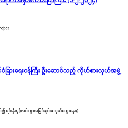
ု့ တက်ရောက်အမှာစကားပြောကြား (၁-၂-၂၀၂၄)
ြောင်း
ုင်ငံခြားရေးဝန်ကြီး ဦးဆောင်သည့် ကိုယ်စားလှယ်အဖွဲ့
င်းနှီးပွင့်လင်း စွာအမြင်ချင်းဖလှယ်ဆွေးနွေးခဲ့