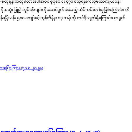
၁၂၁ စတုရန်းကီလိုမီတာအပါအဝင် စုစုပေါင်း ၄၇၀ စတုရန်းကီလိုမီတာကျယ်ဝန်း
ကိုအသုံးပြု၍ လုပ်ငန်းများကိုဆောင်ရွက်နေသည့် ဆိပ်ကမ်းတစ်ခုဖြစ်ကြောင်း၊ တီ
ချိန်သန်း ၅၀၀ ကျော်နှင့် ကွန်တိန်နာ ၁၃ သန်းကို တင်ပို့လျက်ရှိကြောင်း၊ တရုတ်
ာစကားပြောကြား (၃၁-၈-၂၀၂၅)