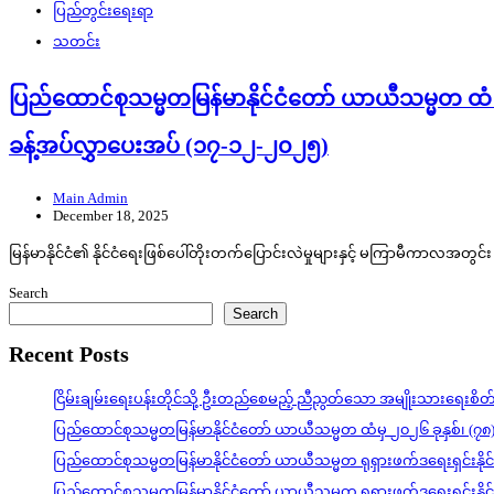
ပြည်တွင်းရေးရာ
သတင်း
ပြည်ထောင်စုသမ္မတမြန်မာနိုင်ငံတော် ယာယီသမ္မတ ထံ 
ခန့်အပ်လွှာပေးအပ် (၁၇-၁၂-၂၀၂၅)
Main Admin
December 18, 2025
မြန်မာနိုင်ငံ၏ နိုင်ငံရေးဖြစ်ပေါ်တိုးတက်ပြောင်းလဲမှုများနှင့် မကြာမီကာလအတ
Search
Search
Recent Posts
ငြိမ်းချမ်းရေးပန်းတိုင်သို့ ဦးတည်စေမည့် ညီညွတ်သော အမျိုးသားရေးစိ
ပြည်ထောင်စုသမ္မတမြန်မာနိုင်ငံတော် ယာယီသမ္မတ ထံမှ ၂၀၂၆ ခုနှစ်၊ (၇၈
ပြည်ထောင်စုသမ္မတမြန်မာနိုင်ငံတော် ယာယီသမ္မတ ရုရှားဖက်ဒရေးရှင်းနို
ပြည်ထောင်စုသမ္မတမြန်မာနိုင်ငံတော် ယာယီသမ္မတ ရုရှားဖက်ဒရေးရှင်းနို