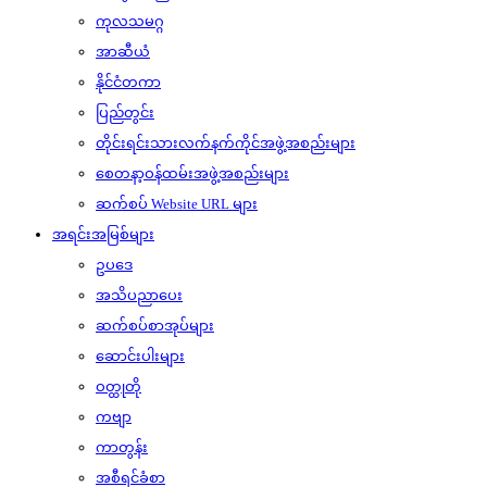
ကုလသမဂ္ဂ
အာဆီယံ
နိုင်ငံတကာ
ပြည်တွင်း
တိုင်းရင်းသားလက်နက်ကိုင်အဖွဲ့အစည်းများ
စေတနာ့ဝန်ထမ်းအဖွဲ့အစည်းများ
ဆက်စပ် Website URL များ
အရင်းအမြစ်များ
ဥပဒေ
အသိပညာပေး
ဆက်စပ်စာအုပ်များ
ဆောင်းပါးများ
ဝတ္ထုတို
ကဗျာ
ကာတွန်း
အစီရင်ခံစာ