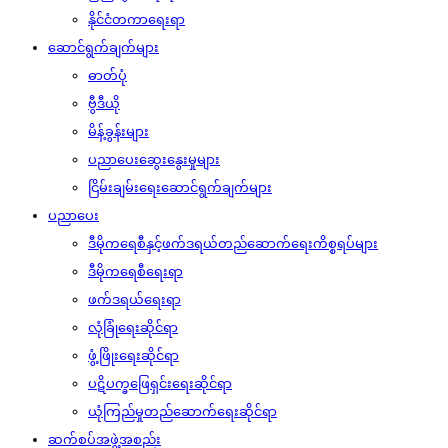
နိုင်ငံတကာရေးရာ
ဆောင်ရွက်ချက်များ
ဓာတ်ပုံ
ဗွီဒီယို
မိန့်ခွန်းများ
ပညာပေးဆွေးနွေးမှုများ
ငြိမ်းချမ်းရေးဆောင်ရွက်ချက်များ
ပညာပေး
ဒီမိုကရေစီနှင့်ဖက်ဒရယ်တည်ဆောက်‌ရေးကိစ္စရပ်များ
ဒီမိုကရေစီရေးရာ
ဖက်ဒရယ်ရေးရာ
လုံခြုံရေးဆိုင်ရာ
ဖွံ့ဖြိုးရေးဆိုင်ရာ
ပဋိပက္ခဖြေရှင်းရေးဆိုင်ရာ
ယုံကြည်မှုတည်ဆောက်ရေးဆိုင်ရာ
ဆက်စပ်အဖွဲ့အစည်း