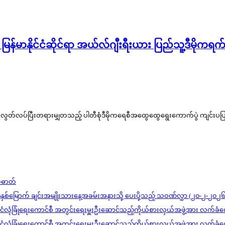
မြန်မာနိုင်ငံဆိုင်ရာ အယ်လ်ဂျီးရီးယား ပြည်သူ့ဒီမိ
ွင်း လွတ်လပ်ပြီးတရားမျှတသည့် ပါတီစုံဒီမိုကရေစီအထွေထွေရွေးကောက်ပွဲ ကျင်းပပြု
တ်ဓာတ်
)နှစ်မြောက် ချင်းအမျိုးသားနေ့အခမ်းအနားသို့ ပေးပို့သည့် သဝဏ်လွှာ (၂၀-၂-၂၀၂၆
င်ငံလုံခြုံရေးကောင်စီ အတွင်းရေးမှူးဦးဆောင်သည့်ကိုယ်စားလှယ်အဖွဲ့အား လက်ခံတ
င်ငံလုံခြုံရေးကောင်စီ အတွင်းရေးမှူးဦးဆောင်သည့်ကိုယ်စားလှယ်အဖွဲ့အား လက်ခံတ