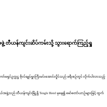
ွဲ့ တီယန်ကျင်းဆိပ်ကမ်းသို့ သွားရောက်ကြည့်ရှု
ရှင်ဥက္ကဋ္ဌ ဗိုလ်ချုပ်မှူးကြီးမင်းအောင်လှိုင်သည် ခရီးစဉ်တွင် လိုက်ပါလာသည့်
်အဖွဲ့သည် တီယန်ကျင်းမြို့ရှိ Tengle Hotel မှနေ၍ မော်တော်ယာဉ်များဖြင့် ထွက်