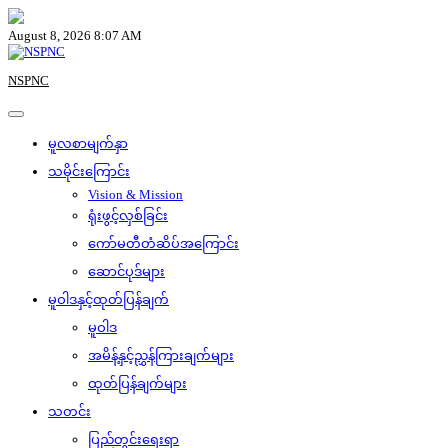
Skip
to
August 8, 2026 8:07 AM
content
NSPNC
မူလစာမျက်နှာ
သမိုင်းကြောင်း
Vision & Mission
ရုံးဖွင့်လှစ်ခြင်း
ကော်မတီတံဆိပ်အကြောင်း
ဆောင်ပုဒ်များ
မူဝါဒနှင့်ထုတ်ပြန်ချက်
မူဝါဒ
အမိန့်နှင့်ညွှန်ကြားချက်များ
ထုတ်ပြန်ချက်များ
သတင်း
ပြည်တွင်းရေးရာ