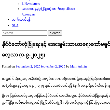
E-Newsletters
သုတေသနနှင့်ဖွံ့ဖြိုးတိုးတက်ရေးဆိုင်ရာ
Acronyms
ဆက်သွယ်ရန်
NCA
Search
for:
နိုင်ငံတော်လုံခြုံရေးနှင့် အေးချမ်းသာယာရေးကော်မရှင
လေ့လာ (၁-၉-၂၀၂၅)
Posted on
September 2, 2025
September 2, 2025
by
Main Admin
တရုတ်ပြည်သူ့သမ္မတနိုင်ငံသို့ အလုပ်သဘောခရီးရောက်ရှိနေသည့် ပြည်ထောင်စုသမ္မတ
အဖွဲ့ဝင်များနှင့်အတူ ၁-၉-၂၀၂၅ ရက်ဒေသစံတော်ချိန် နံနက် ၁၀ နာရီတွင် တီယန်
ဦးစွာ ပြည်ထောင်စုသမ္မတမြန်မာနိုင်ငံတော် ယာယီသမ္မတ နိုင်ငံတော်လုံခြုံရေးနှင
ခွာကြပြီး လမ်းတစ်လျှောက် မြို့ပြဆိုင်ရာဖွံ့ဖြိုးတိုးတက်မှုများကို ကြည့်ရှုလ