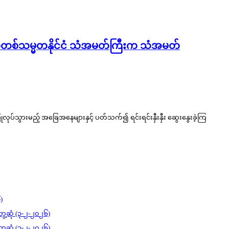
ုကရက်တစ်သမ္မတနိုင်ငံ သံအမတ်ကြီးက သံအမတ်
လုပ်သွားမည့် အခြေအနေများနှင့် ပတ်သက်၍ ရင်းရင်းနှီးနှီး ဆွေးနွေးခဲ့ကြ
)
ွေ့ဆုံ (၃-၂-၂၀၂၆)
ွေ့ဆုံ (၃-၂-၂၀၂၆)