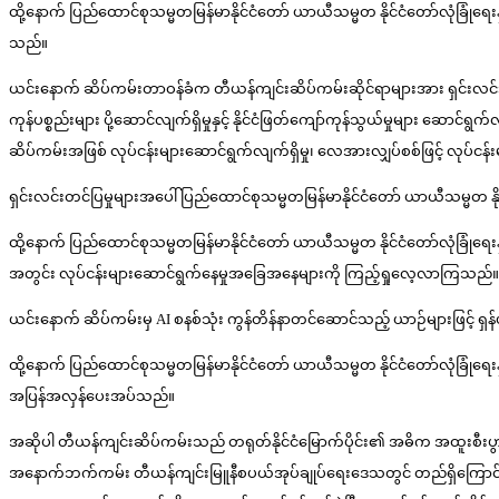
ထို့နောက် ပြည်ထောင်စုသမ္မတမြန်မာနိုင်ငံတော် ယာယီသမ္မတ နိုင်ငံတော်လုံခြုံရေ
သည်။
ယင်းနောက် ဆိပ်ကမ်းတာဝန်ခံက တီယန်ကျင်းဆိပ်ကမ်းဆိုင်ရာများအား ရှင်းလင်း
ကုန်ပစ္စည်းများ ပို့ဆောင်လျက်ရှိမှုနှင့် နိုင်ငံဖြတ်ကျော်ကုန်သွယ်မှုများ ဆော
ဆိပ်ကမ်းအဖြစ် လုပ်ငန်းများဆောင်ရွက်လျက်ရှိမှု၊ လေအားလျှပ်စစ်ဖြင့် လုပ်
ရှင်းလင်းတင်ပြမှုများအပေါ် ပြည်ထောင်စုသမ္မတမြန်မာနိုင်ငံတော် ယာယီသမ္မတ နိ
ထို့နောက် ပြည်ထောင်စုသမ္မတမြန်မာနိုင်ငံတော် ယာယီသမ္မတ နိုင်ငံတော်လုံခြုံရေးနှ
အတွင်း လုပ်ငန်းများဆောင်ရွက်နေမှုအခြေအနေများကို ကြည့်ရှုလေ့လာကြသည်။
ယင်းနောက် ဆိပ်ကမ်းမှ AI စနစ်သုံး ကွန်တိန်နာတင်ဆောင်သည့် ယာဉ်များဖြင့် 
ထို့နောက် ပြည်ထောင်စုသမ္မတမြန်မာနိုင်ငံတော် ယာယီသမ္မတ နိုင်ငံတော်လုံခြုံရေး
အပြန်အလှန်ပေးအပ်သည်။
အဆိုပါ တီယန်ကျင်းဆိပ်ကမ်းသည် တရုတ်နိုင်ငံမြောက်ပိုင်း၏ အဓိက အထူးစီးပွာ
အနောက်ဘက်ကမ်း တီယန်ကျင်းမြူနီစပယ်အုပ်ချုပ်ရေးဒေသတွင် တည်ရှိကြောင်း၊ 