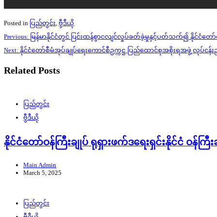
Posted in
ပြည်တွင်း
,
ဗွီဒီယို
Post
Previous:
မြန်မာနိုင်ငံတွင် ပြင်းထန်စွာငလျင်လှုပ်ခတ်ခဲ့မှုနှင့်ပတ်သက်၍ နိုင်ငံတ
navigation
Next:
နိုင်ငံတော်စီမံအုပ်ချုပ်ရေးကောင်စီဥက္ကဋ္ဌ ပြည်ထောင်စုအစိုးရအဖွဲ့ လု
Related Posts
ပြည်တွင်း
ဗွီဒီယို
နိုင်ငံတော်ဝန်ကြီးချုပ် ရုရှားဖက်ဒရေးရှင်းနိုင်ငံ ဝန်ကြီ
Main Admin
March 5, 2025
ပြည်တွင်း
ဗွီဒီယို