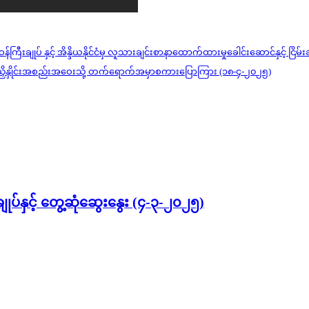
ော်ဝန်ကြီးချုပ် နှင့် အိန္ဒိယနိုင်ငံမှ လူသားချင်းစာနာထောက်ထားမှုခေါင်းဆောင်နှင့် င
ပ်ငန်းညှိနှိုင်းအစည်းအဝေးသို့ တက်ရောက်အမှာစကားပြောကြား (၁၈-၄-၂၀၂၅)
းချုပ်နှင့် တွေ့ဆုံဆွေးနွေး (၄-၃-၂၀၂၅)