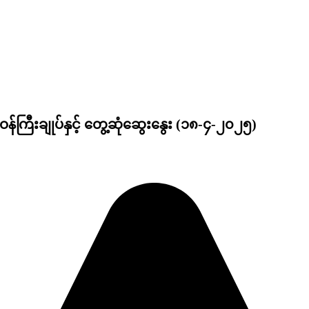
်ကြီးချုပ်နှင့် တွေ့ဆုံဆွေးနွေး (၁၈-၄-၂၀၂၅)