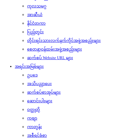
ကုလသမဂ္ဂ
အာဆီယံ
နိုင်ငံတကာ
ပြည်တွင်း
တိုင်းရင်းသားလက်နက်ကိုင်အဖွဲ့အစည်းများ
စေတနာ့ဝန်ထမ်းအဖွဲ့အစည်းများ
ဆက်စပ် Website URL များ
အရင်းအမြစ်များ
ဥပဒေ
အသိပညာပေး
ဆက်စပ်စာအုပ်များ
ဆောင်းပါးများ
ဝတ္ထုတို
ကဗျာ
ကာတွန်း
အစီရင်ခံစာ