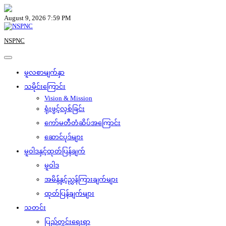
Skip
to
August 9, 2026 7:59 PM
content
NSPNC
မူလစာမျက်နှာ
သမိုင်းကြောင်း
Vision & Mission
ရုံးဖွင့်လှစ်ခြင်း
ကော်မတီတံဆိပ်အကြောင်း
ဆောင်ပုဒ်များ
မူဝါဒနှင့်ထုတ်ပြန်ချက်
မူဝါဒ
အမိန့်နှင့်ညွှန်ကြားချက်များ
ထုတ်ပြန်ချက်များ
သတင်း
ပြည်တွင်းရေးရာ