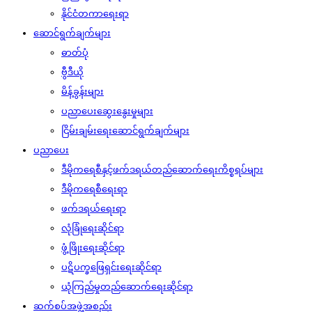
နိုင်ငံတကာရေးရာ
ဆောင်ရွက်ချက်များ
ဓာတ်ပုံ
ဗွီဒီယို
မိန့်ခွန်းများ
ပညာပေးဆွေးနွေးမှုများ
ငြိမ်းချမ်းရေးဆောင်ရွက်ချက်များ
ပညာပေး
ဒီမိုကရေစီနှင့်ဖက်ဒရယ်တည်ဆောက်‌ရေးကိစ္စရပ်များ
ဒီမိုကရေစီရေးရာ
ဖက်ဒရယ်ရေးရာ
လုံခြုံရေးဆိုင်ရာ
ဖွံ့ဖြိုးရေးဆိုင်ရာ
ပဋိပက္ခဖြေရှင်းရေးဆိုင်ရာ
ယုံကြည်မှုတည်ဆောက်ရေးဆိုင်ရာ
ဆက်စပ်အဖွဲ့အစည်း