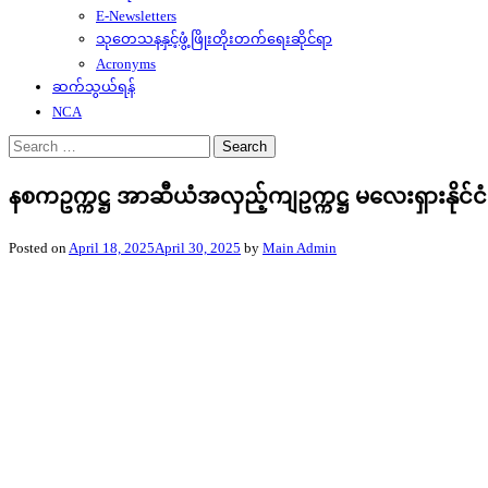
E-Newsletters
သုတေသနနှင့်ဖွံ့ဖြိုးတိုးတက်ရေးဆိုင်ရာ
Acronyms
ဆက်သွယ်ရန်
NCA
Search
for:
နစကဥက္ကဋ္ဌ အာဆီယံအလှည့်ကျဥက္ကဋ္ဌ မလေးရှားနိုင်ငံဝန
Posted on
April 18, 2025
April 30, 2025
by
Main Admin