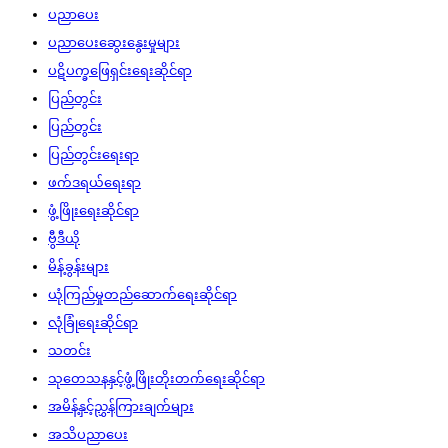
ပညာပေး
ပညာပေးဆွေးနွေးမှုများ
ပဋိပက္ခဖြေရှင်းရေးဆိုင်ရာ
ပြည်တွင်း
ပြည်တွင်း
ပြည်တွင်းရေးရာ
ဖက်ဒရယ်ရေးရာ
ဖွံ့ဖြိုးရေးဆိုင်ရာ
ဗွီဒီယို
မိန့်ခွန်းများ
ယုံကြည်မှုတည်ဆောက်ရေးဆိုင်ရာ
လုံခြုံရေးဆိုင်ရာ
သတင်း
သုတေသနနှင့်ဖွံ့ဖြိုးတိုးတက်ရေးဆိုင်ရာ
အမိန့်နှင့်ညွှန်ကြားချက်များ
အသိပညာပေး