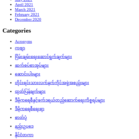
April 2021
March 2021
February 2021
December 2020
Categories
Acronyms
ကဗျာ
ငြိမ်းချမ်းရေးဆောင်ရွက်ချက်များ
ဆက်စပ်စာအုပ်များ
ဆောင်းပါးများ
တိုင်းရင်းသားလက်နက်ကိုင်အဖွဲ့အစည်းများ
ထုတ်ပြန်ချက်များ
ဒီမိုကရေစီနှင့်ဖက်ဒရယ်တည်ဆောက်‌ရေးကိစ္စရပ်များ
ဒီမိုကရေစီရေးရာ
ဓာတ်ပုံ
နည်းဥပဒေ
နိုင်ငံတကာ