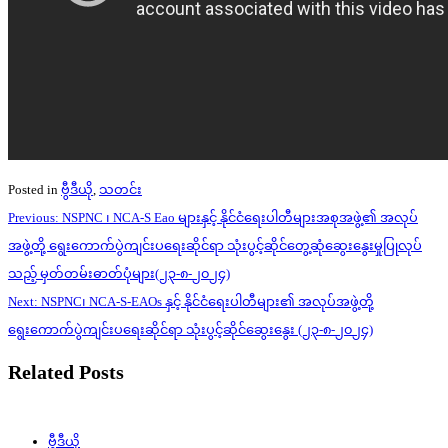
Posted in
ဗွီဒီယို
,
သတင်း
Post
Previous:
NSPNC ၊ NCA-S Eao များနှင့် နိုင်ငံရေးပါတီများအစုအဖွဲ့၏ အလုပ်
navigation
အဖွဲ့တို့ ရွေးကောက်ပွဲကျင်းပရေးဆိုင်ရာ သုံးပွင့်ဆိုင်တွေ့ဆုံဆွေးနွေးမှုပြုလုပ်
သည့် မှတ်တမ်းဓာတ်ပုံများ(၂၃-၈-၂၀၂၄)
Next:
NSPNC၊ NCA-S-EAOs နှင့် နိုင်ငံရေးပါတီများ၏ အလုပ်အဖွဲ့တို့
ရွေးကောက်ပွဲကျင်းပရေးဆိုင်ရာ သုံးပွင့်ဆိုင်ဆွေးနွေး (၂၃-၈-၂၀၂၄)
Related Posts
ဗွီဒီယို