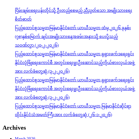
ငြိမ်းချမ်းရေးပန်းတိုင်သို့ ဦးတည်စေမည့် ညီညွတ်သော အမျိုးသားရေး
စိတ်ဓာတ်
ပြည်ထောင်စုသမ္မတမြန်မာနိုင်ငံတော် ယာယီသမ္မတ ထံမှ ၂၀၂၆ ခုနှစ်၊
(၇၈)နှစ်မြောက် ချင်းအမျိုးသားနေ့အခမ်းအနားသို့ ပေးပို့သည့်
သဝဏ်လွှာ (၂၀-၂-၂၀၂၆)
ပြည်ထောင်စုသမ္မတမြန်မာနိုင်ငံတော် ယာယီသမ္မတ ရုရှားဖက်ဒရေးရှင်း
နိုင်ငံလုံခြုံရေးကောင်စီ အတွင်းရေးမှူးဦးဆောင်သည့်ကိုယ်စားလှယ်အဖွဲ့
အား လက်ခံတွေ့ဆုံ (၃-၂-၂၀၂၆)
ပြည်ထောင်စုသမ္မတမြန်မာနိုင်ငံတော် ယာယီသမ္မတ ရုရှားဖက်ဒရေးရှင်း
နိုင်ငံလုံခြုံရေးကောင်စီ အတွင်းရေးမှူးဦးဆောင်သည့်ကိုယ်စားလှယ်အဖွဲ့
အား လက်ခံတွေ့ဆုံ (၃-၂-၂၀၂၆)
ပြည်ထောင်စုသမ္မတမြန်မာနိုင်ငံတော် ယာယီသမ္မတ မြန်မာနိုင်ငံဆိုင်ရာ
ထိုင်းနိုင်ငံသံအမတ်ကြီးအား လက်ခံတွေ့ဆုံ (၂၆-၁-၂၀၂၆)
Archives
March 2026