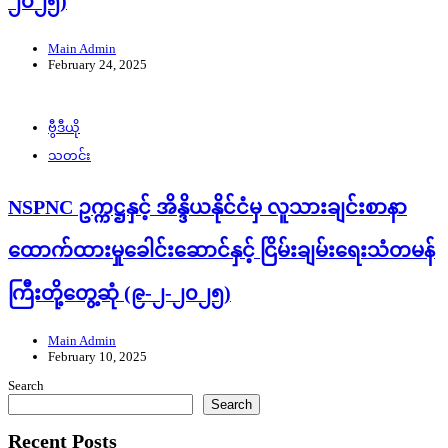
၂၀၂၅)
Main Admin
February 24, 2025
ဗွီဒီယို
သတင်း
NSPNC ဥက္ကဋ္ဌနှင့် အိန္ဒိယနိုင်ငံမှ လူသားချင်းစာနာ
ထောက်ထားမှုခေါင်းဆောင်နှင့် ငြိမ်းချမ်းရေးသံတမန်
ကြီးတို့တွေ့ဆုံ (၉-၂-၂၀၂၅)
Main Admin
February 10, 2025
Search
Search
Recent Posts