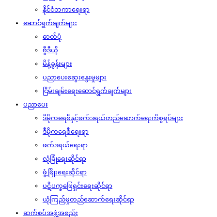
နိုင်ငံတကာရေးရာ
ဆောင်ရွက်ချက်များ
ဓာတ်ပုံ
ဗွီဒီယို
မိန့်ခွန်းများ
ပညာပေးဆွေးနွေးမှုများ
ငြိမ်းချမ်းရေးဆောင်ရွက်ချက်များ
ပညာပေး
ဒီမိုကရေစီနှင့်ဖက်ဒရယ်တည်ဆောက်‌ရေးကိစ္စရပ်များ
ဒီမိုကရေစီရေးရာ
ဖက်ဒရယ်ရေးရာ
လုံခြုံရေးဆိုင်ရာ
ဖွံ့ဖြိုးရေးဆိုင်ရာ
ပဋိပက္ခဖြေရှင်းရေးဆိုင်ရာ
ယုံကြည်မှုတည်ဆောက်ရေးဆိုင်ရာ
ဆက်စပ်အဖွဲ့အစည်း