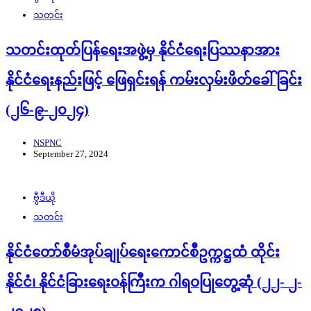
သတင်း
သတင်းထုတ်ပြန်ရေးအဖွဲ့မှ နိုင်ငံရေးပြဿနာအား
နိုင်ငံရေးနည်းဖြင့် ဖြေရှင်းရန် ကမ်းလှမ်းဖိတ်ခေါ်ခြင်း
(၂၆-၉-၂၀၂၄)
NSPNC
September 27, 2024
ဗွီဒီယို
သတင်း
နိုင်ငံတော်စီမံအုပ်ချုပ်ရေးကောင်စီဥက္ကဋ္ဌထံ ထိုင်း
နိုင်ငံ၊ နိုင်ငံခြားရေးဝန်ကြီးက ဂါရဝပြုတွေ့ဆုံ (၂၂- ၂-