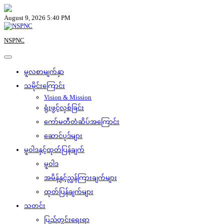
Skip
to
August 9, 2026 5:40 PM
content
NSPNC
မူလစာမျက်နှာ
သမိုင်းကြောင်း
Vision & Mission
ရုံးဖွင့်လှစ်ခြင်း
ကော်မတီတံဆိပ်အကြောင်း
ဆောင်ပုဒ်များ
မူဝါဒနှင့်ထုတ်ပြန်ချက်
မူဝါဒ
အမိန့်နှင့်ညွှန်ကြားချက်များ
ထုတ်ပြန်ချက်များ
သတင်း
ပြည်တွင်းရေးရာ