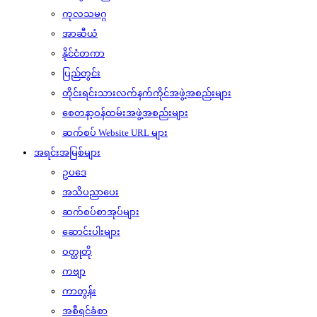
ကုလသမဂ္ဂ
အာဆီယံ
နိုင်ငံတကာ
ပြည်တွင်း
တိုင်းရင်းသားလက်နက်ကိုင်အဖွဲ့အစည်းများ
စေတနာ့ဝန်ထမ်းအဖွဲ့အစည်းများ
ဆက်စပ် Website URL များ
အရင်းအမြစ်များ
ဥပဒေ
အသိပညာပေး
ဆက်စပ်စာအုပ်များ
ဆောင်းပါးများ
ဝတ္ထုတို
ကဗျာ
ကာတွန်း
အစီရင်ခံစာ