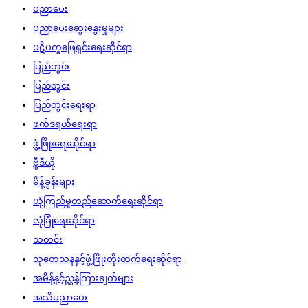
ပညာပေး
ပညာပေးဆွေးနွေးမှုများ
ပဋိပက္ခဖြေရှင်းရေးဆိုင်ရာ
ပြည်တွင်း
ပြည်တွင်း
ပြည်တွင်းရေးရာ
ဖက်ဒရယ်ရေးရာ
ဖွံ့ဖြိုးရေးဆိုင်ရာ
ဗွီဒီယို
မိန့်ခွန်းများ
ယုံကြည်မှုတည်ဆောက်ရေးဆိုင်ရာ
လုံခြုံရေးဆိုင်ရာ
သတင်း
သုတေသနနှင့်ဖွံ့ဖြိုးတိုးတက်ရေးဆိုင်ရာ
အမိန့်နှင့်ညွှန်ကြားချက်များ
အသိပညာပေး