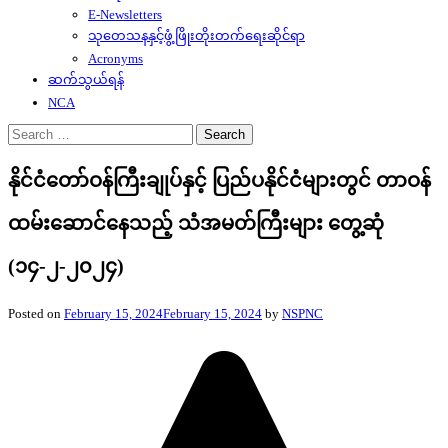
E-Newsletters
သုတေသနနှင့်ဖွံ့ဖြိုးတိုးတက်ရေးဆိုင်ရာ
Acronyms
ဆက်သွယ်ရန်
NCA
Search
for:
နိုင်ငံတော်ဝန်ကြီးချုပ်နှင့် ပြည်ပနိုင်ငံများတွင် တာဝန်
ထမ်းဆောင်နေသည့် သံအမတ်ကြီးများ တွေ့ဆုံ
(၁၄-၂-၂၀၂၄)
Posted on
February 15, 2024
February 15, 2024
by
NSPNC