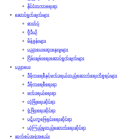
နိုင်ငံတကာရေးရာ
ဆောင်ရွက်ချက်များ
ဓာတ်ပုံ
ဗွီဒီယို
မိန့်ခွန်းများ
ပညာပေးဆွေးနွေးမှုများ
ငြိမ်းချမ်းရေးဆောင်ရွက်ချက်များ
ပညာပေး
ဒီမိုကရေစီနှင့်ဖက်ဒရယ်တည်ဆောက်‌ရေးကိစ္စရပ်များ
ဒီမိုကရေစီရေးရာ
ဖက်ဒရယ်ရေးရာ
လုံခြုံရေးဆိုင်ရာ
ဖွံ့ဖြိုးရေးဆိုင်ရာ
ပဋိပက္ခဖြေရှင်းရေးဆိုင်ရာ
ယုံကြည်မှုတည်ဆောက်ရေးဆိုင်ရာ
ဆက်စပ်အဖွဲ့အစည်း