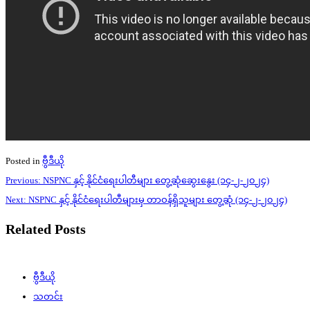
Posted in
ဗွီဒီယို
Post
Previous:
NSPNC နှင့် နိုင်ငံရေးပါတီများ တွေ့ဆုံဆွေးနွေး (၁၄-၂-၂၀၂၄)
navigation
Next:
NSPNC နှင့် နိုင်ငံရေးပါတီများမှ တာဝန်ရှိသူများ တွေ့ဆုံ (၁၄-၂-၂၀၂၄)
Related Posts
ဗွီဒီယို
သတင်း