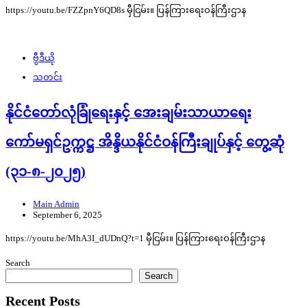
https://youtu.be/FZZpnY6QD8s မှီငြမ်း။ ပြန်ကြားရေးဝန်ကြီးဌာန
ဗွီဒီယို
သတင်း
နိုင်ငံတော်လုံခြုံရေးနှင့် အေးချမ်းသာယာရေး
ကော်မရှင်ဥက္ကဋ္ဌ အိန္ဒိယနိုင်ငံဝန်ကြီးချုပ်နှင့် တွေ့ဆုံ
(၃၁-၈-၂၀၂၅)
Main Admin
September 6, 2025
https://youtu.be/MhA3I_dUDnQ?t=1 မှီငြမ်း။ ပြန်ကြားရေးဝန်ကြီးဌာန
Search
Search
Recent Posts