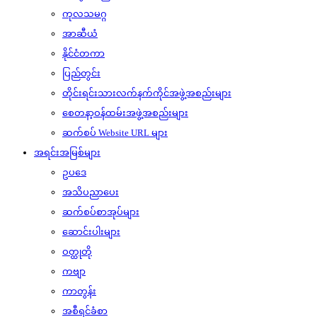
ကုလသမဂ္ဂ
အာဆီယံ
နိုင်ငံတကာ
ပြည်တွင်း
တိုင်းရင်းသားလက်နက်ကိုင်အဖွဲ့အစည်းများ
စေတနာ့ဝန်ထမ်းအဖွဲ့အစည်းများ
ဆက်စပ် Website URL များ
အရင်းအမြစ်များ
ဥပဒေ
အသိပညာပေး
ဆက်စပ်စာအုပ်များ
ဆောင်းပါးများ
ဝတ္ထုတို
ကဗျာ
ကာတွန်း
အစီရင်ခံစာ