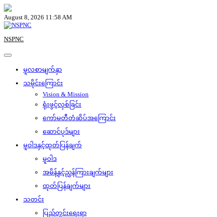
Skip
to
August 8, 2026 11:58 AM
content
NSPNC
မူလစာမျက်နှာ
သမိုင်းကြောင်း
Vision & Mission
ရုံးဖွင့်လှစ်ခြင်း
ကော်မတီတံဆိပ်အကြောင်း
ဆောင်ပုဒ်များ
မူဝါဒနှင့်ထုတ်ပြန်ချက်
မူဝါဒ
အမိန့်နှင့်ညွှန်ကြားချက်များ
ထုတ်ပြန်ချက်များ
သတင်း
ပြည်တွင်းရေးရာ