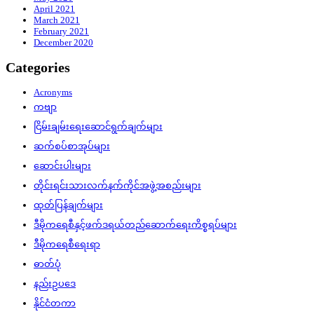
April 2021
March 2021
February 2021
December 2020
Categories
Acronyms
ကဗျာ
ငြိမ်းချမ်းရေးဆောင်ရွက်ချက်များ
ဆက်စပ်စာအုပ်များ
ဆောင်းပါးများ
တိုင်းရင်းသားလက်နက်ကိုင်အဖွဲ့အစည်းများ
ထုတ်ပြန်ချက်များ
ဒီမိုကရေစီနှင့်ဖက်ဒရယ်တည်ဆောက်‌ရေးကိစ္စရပ်များ
ဒီမိုကရေစီရေးရာ
ဓာတ်ပုံ
နည်းဥပဒေ
နိုင်ငံတကာ