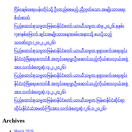
ငြိမ်းချမ်းရေးပန်းတိုင်သို့ ဦးတည်စေမည့် ညီညွတ်သော အမျိုးသားရေး
စိတ်ဓာတ်
ပြည်ထောင်စုသမ္မတမြန်မာနိုင်ငံတော် ယာယီသမ္မတ ထံမှ ၂၀၂၆ ခုနှစ်၊
(၇၈)နှစ်မြောက် ချင်းအမျိုးသားနေ့အခမ်းအနားသို့ ပေးပို့သည့်
သဝဏ်လွှာ (၂၀-၂-၂၀၂၆)
ပြည်ထောင်စုသမ္မတမြန်မာနိုင်ငံတော် ယာယီသမ္မတ ရုရှားဖက်ဒရေးရှင်း
နိုင်ငံလုံခြုံရေးကောင်စီ အတွင်းရေးမှူးဦးဆောင်သည့်ကိုယ်စားလှယ်အဖွဲ့
အား လက်ခံတွေ့ဆုံ (၃-၂-၂၀၂၆)
ပြည်ထောင်စုသမ္မတမြန်မာနိုင်ငံတော် ယာယီသမ္မတ ရုရှားဖက်ဒရေးရှင်း
နိုင်ငံလုံခြုံရေးကောင်စီ အတွင်းရေးမှူးဦးဆောင်သည့်ကိုယ်စားလှယ်အဖွဲ့
အား လက်ခံတွေ့ဆုံ (၃-၂-၂၀၂၆)
ပြည်ထောင်စုသမ္မတမြန်မာနိုင်ငံတော် ယာယီသမ္မတ မြန်မာနိုင်ငံဆိုင်ရာ
ထိုင်းနိုင်ငံသံအမတ်ကြီးအား လက်ခံတွေ့ဆုံ (၂၆-၁-၂၀၂၆)
Archives
March 2026