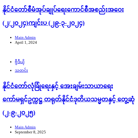
နိုင်ငံတော်စီမံအုပ်ချုပ်ရေးကောင်စီအစည်းအဝေး
(၂/၂၀၂၄)ကျင်းပ (၂၉-၃-၂၀၂၄)
Main Admin
April 1, 2024
ဗွီဒီယို
သတင်း
နိုင်ငံတော်လုံခြုံရေးနှင့် အေးချမ်းသာယာရေး
ကော်မရှင်ဥက္ကဋ္ဌ တရုတ်နိုင်ငံဒုတိယသမ္မတနှင့် တွေ့ဆုံ
(၂-၉-၂၀၂၅)
Main Admin
September 8, 2025