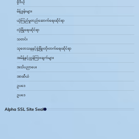
ဗွီဒီယို
မိန့်ခွန်းများ
ယုံကြည်မှုတည်ဆောက်ရေးဆိုင်ရာ
လုံခြုံရေးဆိုင်ရာ
သတင်း
သုတေသနနှင့်ဖွံ့ဖြိုးတိုးတက်ရေးဆိုင်ရာ
အမိန့်နှင့်ညွှန်ကြားချက်များ
အသိပညာပေး
အာဆီယံ
ဥပဒေ
ဥပဒေ
Alpha SSL Site Seal