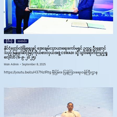
ဗွီဒီယို
သတင်း
နိုင်ငံတော်လုံခြုံရေးနှင့် အေးချမ်းသာယာရေးကော်မရှင် ဥက္ကဋ္ဌ ဦးဆောင်
သည့် မြန်မာဆင့်မြင့်ကိုယ်စားလှယ်အဖွဲ့ CSWADI သို့ သွားရောက်ကြည့်ရှု
လေ့လာ (၆-၉-၂၀၂၅)
Main Admin
September 8, 2025
https://youtu.be/cuH37NzIRtg မှီငြမ်း။ ပြန်ကြားရေးဝန်ကြီးဌာန