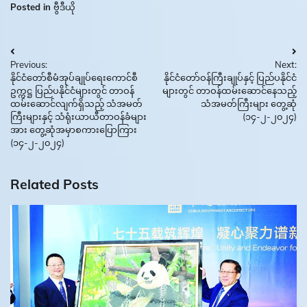
Posted in
ဗွီဒီယို
Post
Previous:
Next:
navigation
နိုင်ငံတော်စီမံအုပ်ချုပ်ရေးကောင်စီ
နိုင်ငံတော်ဝန်ကြီးချုပ်နှင့် ပြည်ပနိုင်ငံ
ဥက္ကဋ္ဌ ပြည်ပနိုင်ငံများတွင် တာဝန်
များတွင် တာဝန်ထမ်းဆောင်နေသည့်
ထမ်းဆောင်လျက်ရှိသည့် သံအမတ်
သံအမတ်ကြီးများ တွေ့ဆုံ
ကြီးများနှင့် သံရုံးယာယီတာဝန်ခံများ
(၁၄-၂-၂၀၂၄)
အား တွေ့ဆုံအမှာစကားပြောကြား
(၁၄-၂-၂၀၂၄)
Related Posts