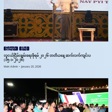
ပြည်တွင်း
ဗွီဒီယို
လူငယ်ငြိမ်းချမ်းရေးဖိုရမ် ၂၀၂၆ တတိယနေ့ ဆက်လက်ကျင်းပ
(၁၅-၁-၂၀၂၆)
Main Admin
January 20, 2026