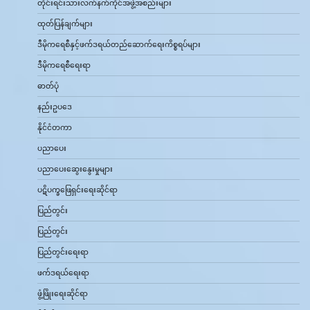
တိုင်းရင်းသားလက်နက်ကိုင်အဖွဲ့အစည်းများ
ထုတ်ပြန်ချက်များ
ဒီမိုကရေစီနှင့်ဖက်ဒရယ်တည်ဆောက်‌ရေးကိစ္စရပ်များ
ဒီမိုကရေစီရေးရာ
ဓာတ်ပုံ
နည်းဥပဒေ
နိုင်ငံတကာ
ပညာပေး
ပညာပေးဆွေးနွေးမှုများ
ပဋိပက္ခဖြေရှင်းရေးဆိုင်ရာ
ပြည်တွင်း
ပြည်တွင်း
ပြည်တွင်းရေးရာ
ဖက်ဒရယ်ရေးရာ
ဖွံ့ဖြိုးရေးဆိုင်ရာ