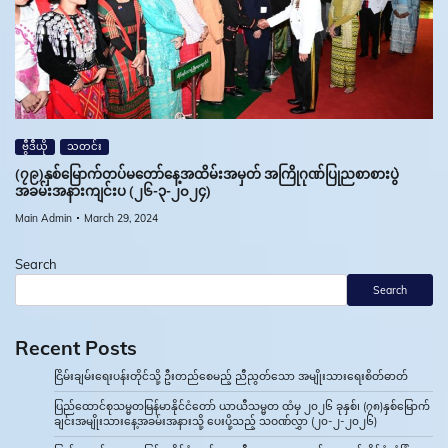
ဗွီဒီယို
သတင်း
(၇၉)နှစ်မြောက်တပ်မတော်နေ့အထိမ်းအမှတ် အကြိုဂုဏ်ပြုညစာစားပွဲ
အခမ်းအနားကျင်းပ (၂၆-၃-၂၀၂၄)
Main Admin
March 29, 2024
Search
Search
Recent Posts
ငြိမ်းချမ်းရေးပန်းတိုင်သို့ ဦးတည်စေမည့် ညီညွတ်သော အမျိုးသားရေးစိတ်ဓာတ်
ပြည်ထောင်စုသမ္မတမြန်မာနိုင်ငံတော် ယာယီသမ္မတ ထံမှ ၂၀၂၆ ခုနှစ်၊ (၇၈)နှစ်မြောက်
ချင်းအမျိုးသားနေ့အခမ်းအနားသို့ ပေးပို့သည့် သဝဏ်လွှာ (၂၀-၂-၂၀၂၆)