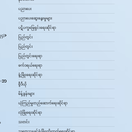
ပညာပေး
ပညာပေးဆွေးနွေးမှုများ
ပဋိပက္ခဖြေရှင်းရေးဆိုင်ရာ
၂၄)
ပြည်တွင်း
ပြည်တွင်း
ပြည်တွင်းရေးရာ
ဖက်ဒရယ်ရေးရာ
ဖွံ့ဖြိုးရေးဆိုင်ရာ
ထံ ဘ
ဗွီဒီယို
မိန့်ခွန်းများ
ယုံကြည်မှုတည်ဆောက်ရေးဆိုင်ရာ
လုံခြုံရေးဆိုင်ရာ
သတင်း
်
သုတေသနနှင့်ဖွံ့ဖြိုးတိုးတက်ရေးဆိုင်ရာ