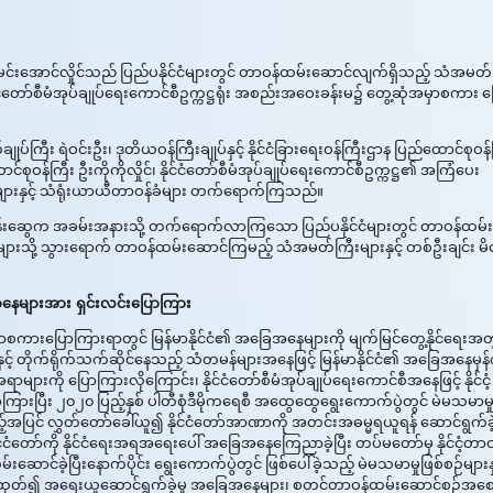
ှူးကြီး မင်းအောင်လှိုင်သည် ပြည်ပနိုင်ငံများတွင် တာဝန်ထမ်းဆောင်လျက်ရှိသည့် သံအမတ်
်ငံတော်စီမံအုပ်ချုပ်ရေးကောင်စီဥက္ကဋ္ဌရုံး အစည်းအဝေးခန်းမ၌ တွေ့ဆုံအမှာစကား ပ
်ချုပ်ကြီး ရဲဝင်းဦး၊ ဒုတိယဝန်ကြီးချုပ်နှင့် နိုင်ငံခြားရေးဝန်ကြီးဌာန ပြည်ထောင်စုဝန်
ာင်စုဝန်ကြီး ဦးကိုကိုလှိုင်၊ နိုင်ငံတော်စီမံအုပ်ချုပ်ရေးကောင်စီဥက္ကဋ္ဌ၏ အကြံပေး
ီးများနှင့် သံရုံးယာယီတာဝန်ခံများ တက်ရောက်ကြသည်။
ီး ဦးသန်းဆွေက အခမ်းအနားသို့ တက်ရောက်လာကြသော ပြည်ပနိုင်ငံများတွင် တာဝန်ထမ်း
ံများသို့ သွားရောက် တာဝန်ထမ်းဆောင်ကြမည့် သံအမတ်ကြီးများနှင့် တစ်ဦးချင်း မိ
ေအနေများအား ရှင်းလင်းပြောကြား
်က အမှာစကားပြောကြားရာတွင် မြန်မာနိုင်ငံ၏ အခြေအနေများကို မျက်မြင်တွေ့နိုင်ရေးအ
နှင့် တိုက်ရိုက်သက်ဆိုင်နေသည့် သံတမန်များအနေဖြင့် မြန်မာနိုင်ငံ၏ အခြေအနေမှန်
များကို ပြောကြားလိုကြောင်း၊ နိုင်ငံတော်စီမံအုပ်ချုပ်ရေးကောင်စီအနေဖြင့် နိုင်ငံ့
ြောကြားပြီး ၂၀၂၀ ပြည့်နှစ် ပါတီစုံဒီမိုကရေစီ အထွေထွေရွေးကောက်ပွဲတွင် မဲမသမာမှ
ရှိသည့်အပြင် လွှတ်တော်ခေါ်ယူ၍ နိုင်ငံတော်အာဏာကို အတင်းအဓမ္မရယူရန် ဆောင်ရွက်ခဲ
်ငံတော်ကို နိုင်ငံရေးအရအရေးပေါ် အခြေအနေကြေညာခဲ့ပြီး တပ်မတော်မှ နိုင်ငံ့တာဝ
င်ခဲ့ပြီးနောက်ပိုင်း ရွေးကောက်ပွဲတွင် ဖြစ်ပေါ်ခဲ့သည့် မဲမသမာမှုဖြစ်စဉ်များနှ
 ဖော်ထုတ်၍ အရေးယူဆောင်ရွက်ခဲ့မှု အခြေအနေများ၊ စတင်တာဝန်ထမ်းဆောင်စဉ်အစ