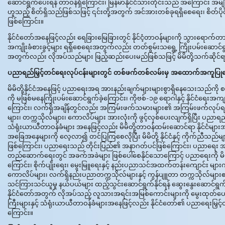
ဆောင်ရွက်ပေးရန် တာဝန်ရှိကြောင်း၊ မြန်မာနိုင်ငံသားတိုင်းသည် အကြောင်း အမျို
ဟူသည့် စိတ်ရှိသည်ဖြစ်သဖြင့် ၎င်းတို့အတွက် အင်အားတစ်ခုရရှိစေရေး၊ စိတ်ပို
ဖြစ်ကြောင်း။
နိုင်ငံတော်အနေဖြင့်လည်း ရေခြားမြေခြားတွင် နိုင်ငံ့တာဝန်များကို သွားရောက
အကျိုးခံစားခွင့်များ ရရှိစေရေးအတွက်လည်း တတ်စွမ်းသရွေ့ ကြိုးပမ်းဆောင
အတွက်လည်း လိုအပ်သည်များ ဖြည့်ဆည်းပေးမည်ဖြစ်သဖြင့် မိမိတို့သက်ဆိုင်ရာ
ပညာရည်မြှင့်တင်ရေးလုပ်ငန်းများတွင် တစ်ဖက်တစ်လမ်းမှ အထောက်အကူပြု
မိမိတို့နိုင်ငံအနေဖြင့် ပညာရေးအရ အားနည်းချက်များများစွာရှိနေသေးသည်ကို စစ်တ
ကို မဖြစ်မနေကြိုးပမ်းဆောင်ရွက်ခဲ့ကြောင်း၊ ကိုဗစ်-၁၉ ရောဂါနှင့် နိုင်ငံရေးအ
ကြောင်း၊ လက်ရှိအချိန်တွင်လည်း အကြမ်းဖက်သမားများ၏ အကြမ်းဖက်လုပ်ရပ်များ
များ၊ တက္ကသိုလ်များ၊ ကောလိပ်များ အားလုံးကို ဖွင့်လှစ်ပေးလျက်ရှိပြီး ပညာရ
သံရုံးယာယီတာဝန်ခံများ အနေဖြင့်လည်း မိမိတို့တာဝန်ထမ်းဆောင်ရာ နိုင်ငံမျ
အခြေအနေများကို လေ့လာ၍ တင်ပြကြစေလိုပြီး မိမိတို့ နိုင်ငံနှင့် ကိုက်ညီသည်မ
ဖြစ်ကြောင်း၊ ပညာရေးသည် တိုင်းပြည်၏ အနာဂတ်ပင်ဖြစ်ကြောင်း၊ ပညာရေး အားနည
တည်ဆောက်ရေးတွင် အခက်အခဲများ ဖြစ်ပေါ်စေနိုင်သောကြောင့် ပညာရေးကို မိမိတို
ကြောင်း၊ စိုက်ပျိုးရေး၊ မွေးမြူရေးနှင့် နည်းပညာသင်အထက်တန်းကျောင်း များ
ကောလိပ်များ၊ လက်ရှိနည်းပညာတက္ကသိုလ်များနှင့် ကွန်ပျူတာ တက္ကသိုလ်များ၏ 
သင်ကြားသင်ယူမှု နယ်ပယ်များ ထည့်သွင်းဆောင်ရွက်နိုင်ရန် ဆွေးနွေးဆောင်
နိုင်ငံတော်အတွက် လိုအပ်သည့် လူသားအရင်းအမြစ်ကောင်းများကို မွေးထုတ်ပေးနိုင
ကြီးများနှင့် သံရုံးယာယီတာဝန်ခံများအနေဖြင့်လည်း နိုင်ငံတော်၏ ပညာရေးမြှင့
ကြောင်း။