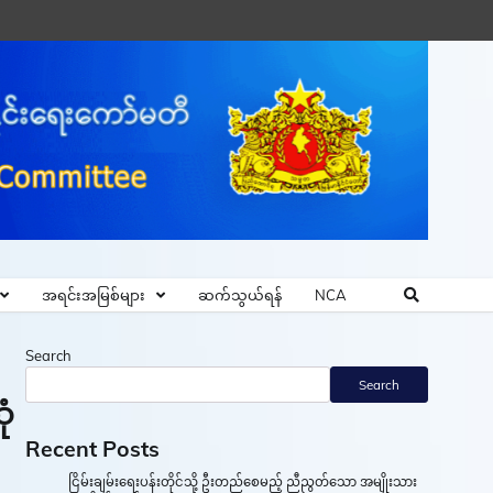
အရင်းအမြစ်များ
ဆက်သွယ်ရန်
NCA
Search
Search
ုံ
Recent Posts
ငြိမ်းချမ်းရေးပန်းတိုင်သို့ ဦးတည်စေမည့် ညီညွတ်သော အမျိုးသား