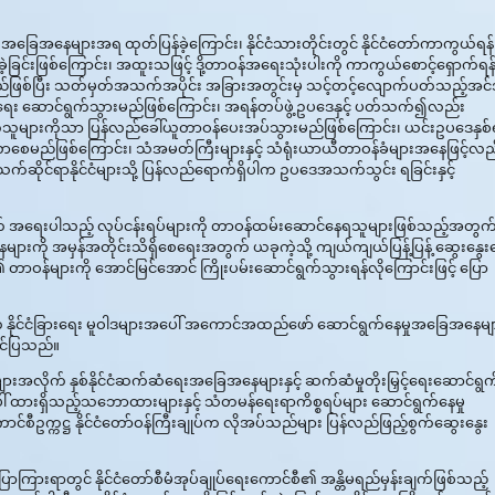
့် အခြေအနေများအရ ထုတ်ပြန်ခဲ့ကြောင်း၊ နိုင်ငံသားတိုင်းတွင် နိုင်ငံတော်ကာကွယ်ရန်
ြင်းဖြစ်ကြောင်း၊ အထူးသဖြင့် ဒို့တာဝန်အရေးသုံးပါးကို ကာကွယ်စောင့်ရှောက်ရန
းမည်ဖြစ်ပြီး သတ်မှတ်အသက်အပိုင်း အခြားအတွင်းမှ သင့်တင့်လျောက်ပတ်သည့်အင
စေရေး ဆောင်ရွက်သွားမည်ဖြစ်ကြောင်း၊ အရန်တပ်ဖွဲ့ဥပဒေနှင့် ပတ်သက်၍လည်း
ိုက်သူများကိုသာ ပြန်လည်ခေါ်ယူတာဝန်ပေးအပ်သွားမည်ဖြစ်ကြောင်း၊ ယင်းဥပဒေနှစ်
ာစေမည်ဖြစ်ကြောင်း၊ သံအမတ်ကြီးများနှင့် သံရုံးယာယီတာဝန်ခံများအနေဖြင့်လည
က်ဆိုင်ရာနိုင်ငံများသို့ ပြန်လည်ရောက်ရှိပါက ဥပဒေအသက်သွင်း ရခြင်းနှင့်
အတွက် အရေးပါသည့် လုပ်ငန်းရပ်များကို တာဝန်ထမ်းဆောင်နေရသူများဖြစ်သည့်အတွက
နေများကို အမှန်အတိုင်းသိရှိစေရေးအတွက် ယခုကဲ့သို့ ကျယ်ကျယ်ပြန့်ပြန့် ဆွေးနွေး
တို့၏ တာဝန်များကို အောင်မြင်အောင် ကြိုးပမ်းဆောင်ရွက်သွားရန်လိုကြောင်းဖြင့် ပြော
်ကြီးက နိုင်ငံခြားရေး မူဝါဒများအပေါ် အကောင်အထည်ဖော် ဆောင်ရွက်နေမှုအခြေအနေမျ
တင်ပြသည်။
ျားအလိုက် နှစ်နိုင်ငံဆက်ဆံရေးအခြေအနေများနှင့် ဆက်ဆံမှုတိုးမြှင့်ရေးဆောင်ရွ
ေါ် ထားရှိသည့်သဘောထားများနှင့် သံတမန်ရေးရာကိစ္စရပ်များ ဆောင်ရွက်နေမှု
်စီဥက္ကဋ္ဌ နိုင်ငံတော်ဝန်ကြီးချုပ်က လိုအပ်သည်များ ပြန်လည်ဖြည့်စွက်ဆွေးနွေး
 ပြောကြားရာတွင် နိုင်ငံတော်စီမံအုပ်ချုပ်ရေးကောင်စီ၏ အန္တိမရည်မှန်းချက်ဖြစ်သည့်