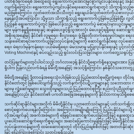
ပါတီစုံဒီမိုကရေစီ အထွေထွေ ရွေးကောက်ပွဲအောင်မြင်စွာကျင်းပနိုင်ရေးနှင့် အနိုင
လျက်ရှိကြောင်း၊ ရွေးကောက်ပွဲကျင်းပနိုင်ရေးဆောင်ရွက်ရာတွင် သိက္ခာရှိသည့်
မည်ဖြစ်ကြောင်း၊ လွှတ်တော်အသီးသီးတွင် ရွေးချယ်ခံလွှတ်တော်ကိုယ်စားလှ
နေရန်လိုအပ်ကြောင်း၊ သို့မှသာ သိက္ခာရှိသည့် ရွေးကောက်ပွဲဖြစ်မည်ဖြစ်ပြီး လ
ပြည့်နှစ် ရွေးကောက်ပွဲတွင် ဖြစ်ပေါ်ခဲ့သည့် ရွေးကောက်ပွဲ မဲစာရင်းမှားယွင်းမှ
များ မှန်ကန်မှုရှိစေရေးနှင့် ဆန္ဒမဲပေးခွင့်ရှိသူအားလုံး မဲပေးခွင့်ရရှိရေး ဆောင
အစိုးရအနေဖြင့် နိုင်ငံ၏ လူမှုရေး၊ စီးပွားရေး၊ ဖွံ့ဖြိုးတိုးတက်ရေးမူဝါဒ
သန်းခေါင်စာရင်းကောက်ယူခြင်းလုပ်ငန်းစဉ်များကို ဆောင်ရွက်နိုင်ရေး လုပ်ဆောင်လ
ရေး၊ မဲရလဒ်မှန်ကန်ရေး၊ ပယ်မဲမရှိရေး၊ မဲမသမာမှု မပြုလုပ်နိုင်ရေးနှင့် ပွင
Voting Machine)နှင့် စပ်လျဉ်းသည့် ရှင်းလင်းပြသခြင်းများ၊ လက်တွေ့သရုပ်ပ
တင်ပြချက်များတွင်ပါဝင်သည့် ဘင်္ဂလားဒေ့ရှ် နိုင်ငံသို့ရောက်ရှိနေသူများအား
ရှိပါက ပြန်လည်လက်ခံရန် မိမိတို့အနေဖြင့် အသင့်ရှိကြောင်း၊ နှစ်နိုင်ငံသဘ
မိမိတို့အနေဖြင့် ဒို့တာဝန်အရေးသုံးပါးဖြစ်သည့် ပြည်ထောင်စုမပြိုကွဲရေး၊ တိ
နိုင်ငံတော်တွင် ဖြစ်ပေါ်လျက်ရှိသည့် လက်နက်ကိုင်ပဋိပက္ခများနှင့် သဘောထား ကွ
များမှ လှုံ့ဆော်မှုများ၊ သွေးထိုးမှုများသည် ပြည်ထောင်စုကြီး စည်းလုံးညီညွတ်
အနေဖြင့်လည်း နိုင်ငံတော်၏ ပကတိအခြေအနေမှန်များကို နိုင်ငံတကာမှသိရှိစေရေး
သက်ဆိုင်ရာနိုင်ငံများအလိုက် မိမိတို့နိုင်ငံမှ ပညာတော်သင်များနှင့် ပတ်သ
စောင့်ရှောက်ပေးရန်လိုကြောင်း၊ အကြောင်းအမျိုးမျိုးကြောင့် ပြည်ပနိုင်ငံများသို
လိုအပ်ချက်နှင့် အခက်အခဲများကို ဖြေရှင်းဆောင်ရွက်ပေးခြင်းတို့ဖြင့် နွေးထွေးသ
ပူးပေါင်းဆောင်ရွက်ရေးကိစ္စရပ်များ အဆင်ပြေကောင်းမွန်ခြင်းဖြင့် မိမိတို့
လုပ်ငန်းတာဝန်များကို ထမ်းဆောင်ရာတွင် တိုင်းပြည်ချစ်စိတ်ဖြင့် အတတ်နိုင်ဆု
ဖြင့် ပြောကြားခဲ့ကြောင်း သတင်းရရှိသည်။