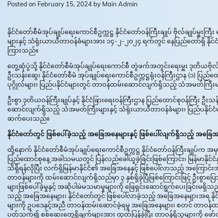
Posted on
February 15, 2024
by
Main Admin
နိုင်ငံတော်စီမံအုပ်ချုပ်ရေးကောင်စီဥက္ကဋ္ဌ နိုင်ငံတော်ဝန်ကြီးချုပ် ဗိုလ်ချုပ်မ
များနှင့် သံရုံးယာယီတာဝန်ခံများအား ၁၄-၂-၂၀၂၄ ရက်တွင် နေပြည်တော်ရှိ နိုင
ကြားသည်။
တွေ့ဆုံပွဲသို့ နိုင်ငံတော်စီမံအုပ်ချုပ်ရေးကောင်စီ တွဲဖက်အတွင်းရေးမှူး ဒုတိယဗိုလ
ဦးသန်းဆွေ၊ နိုင်ငံတော်စီမံ အုပ်ချုပ်ရေးကောင်စီဥက္ကဋ္ဌရုံးဝန်ကြီးဌာန (၁) ပြည်ထေ
ပုဂ္ဂိုလ်များ၊ ပြည်ပနိုင်ငံများတွင် တာဝန်ထမ်းဆောင်လျက်ရှိသည့် သံအမတ်ကြ
ဦးစွာ ဒုတိယဝန်ကြီးချုပ်နှင့် နိုင်ငံခြားရေးဝန်ကြီးဌာန ပြည်ထောင်စုဝန်ကြ
ဆောင်လျက်ရှိသည့် သံအမတ်ကြီးများနှင့် သံရုံးယာယီတာဝန်ခံများ၊ ပြည်ပနိုင်င
ဆက်ပေးသည်။
နိုင်ငံတော်တွင် ဖြစ်ပေါ်ခဲ့သည့် အခြေအနေများနှင့် ဖြစ်ပေါ်လျက်ရှိသည့် အခြ
ထို့နောက် နိုင်ငံတော်စီမံအုပ်ချုပ်ရေးကောင်စီဥက္ကဋ္ဌ နိုင်ငံတော်ဝန်ကြီးချုပ
ပြည်ထောင်စုနေ့ အခါသမယတွင် ပြန်လည်ခေါ်ယူခဲ့ခြင်းဖြစ်ကြောင်း၊ မြန်မာနိုင်ငံ
သိရှိရန်လိုပြီး လက်ရှိမြန်မာနိုင်ငံ၏ အခြေအနေနှင့် ဖြစ်ပေါ်လာသည့် အကြောင်းအရာ
တာဝန်များကို ထမ်းဆောင်လျက်ရှိသည်မှာ ၃ နှစ်ရှိခဲ့ပြီဖြစ်ကြောင်းဖြင့် ဦးစွာပ
များဖြစ်ပေါ်ခဲ့မှုနှင့် အဆိုပါမဲမသမာမှုများကို ဖြေရှင်းဆောင်ရွက်ပေးခြင်းမ
သည့် အခြေအနေများ၊ နိုင်ငံတော်တွင် ဖြစ်ပေါ်လာခဲ့သည့် အခြေအနေများအရ နိုင
များကို ဥပဒေနှင့်အညီ တာဝန်ထမ်းဆောင်ခဲ့ရမှု အခြေအနေများ၊ စတင် တာဝန်ထမ်းဆော
ပတ်သက်၍ စစ်ဆေးတွေ့ရှိချက်များအား ထုတ်ပြန်ခဲ့ပြီး တာဝန်ရှိသူများကို