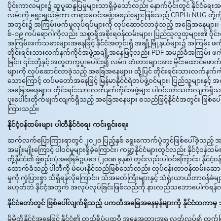
ပိုင်းကာလများ၌ ဆူပူဆန္ဒပြမှုများသာရှိခဲ့သော်လည်း နောက်ပိုင်းတွင် နိုင်ငံရ
လမ်းကို ရွေးချယ်ခဲ့ကာ တရားမဝင်အဖွဲ့အစည်းများဖြစ်သည့် CRPH၊ NUG တို့ကိ
အတွင်း၌ အကြမ်းဖက်မှုလုပ်ရပ်များကို လုပ်ဆောင်လာခဲ့သည့် အခြေအနေများ၊ ထိ
စ်-၁၉ ကပ်ရောဂါကိုလည်း သစ္စာရှိအစိုးရဝန်ထမ်းများ၊ ပြည်သူလူထုများ၏ ဝိုင်းဝန
အကြမ်းဖက်သမားများအနေဖြင့် နိုင်ငံအတွင်းရှိ အချို့မြို့နယ်များ၌ အကြမ်း 
တိုင်းရင်းသားလက်နက်ကိုင်အဖွဲ့အချို့အနေဖြင့်လည်း PDF အမည်ခံအကြမ်း ဖ
ခြင်း၊ ၎င်းတို့နှင့် အတူတကွပူးပေါင်း၍ လမ်း၊ တံတားများအား မိုင်းထောင်ဖေ
များကို လုပ်ဆောင်လာခဲ့သည့် အခြေအနေများ၊ ထို့ပြင် တိုင်းရင်းသားလက်နက်ကိ
သောကြောင့် တပ်မတော်အနေဖြင့် မြန်မာနိုင်ငံရဲတပ်ဖွဲ့ဝင်များ၊ ပြည်သူများနှင့
အခြေအနေများ၊ တိုင်းရင်းသားလက်နက်ကိုင်အဖွဲ့များ ပါဝင်ပတ်သက်လျက်ရှိသည့် အွန်
ပူးပေါင်းတိုက်ဖျက်လျက်ရှိသည့် အခြေအနေများ စသည်ဖြင့်နိုင်ငံအတွင်း ဖြစ
ကြားသည်။
နိုင်ငံ့ဝန်ထမ်းများ ပါတီနိုင်ငံရေး ကင်းရှင်းရေး
ဆက်လက်ပြောကြားရာတွင် ၂၀၂၀ ပြည့်နှစ် ရွေးကောက်ပွဲတွင်ဖြစ်ပေါ်ခဲ့သည့် အ
အမျိုးမျိုးကြောင့် ပါဝင်မှုများရှိခဲ့ကြောင်း၊ ကမ္ဘာ့နိုင်ငံများတွင်လည်း နိုင်ငံ့
တို့နိုင်ငံ၏ ဖွဲ့စည်းပုံအခြေခံဥပဒေ (၂၀၀၈ ခုနှစ်) တွင်လည်းပါဝင်ကြောင်း၊ နိုင်ငံ့ဝ
ထောက်ခံသည့် ပါတီကို မဲပေးနိုင်သည်ဖြစ်သော်လည်း လုပ်ငန်းတာဝန်ထမ်းဆောင်မှုအ
မှုကို ကွဲပြားစွာ သိရှိရန်လိုကြောင်း၊ သံအမတ်ကြီးများနှင့် သံရုံးယာယီတာဝန်ခ
မဟုတ်ဘဲ နိုင်ငံ့အတွက် အလုပ်လုပ်ခြင်းဖြစ်သည်ကို နားလည်သဘောပေါက်ရန်လိ
နိုင်ငံတော်တွင် ဖြစ်ပေါ်လျက်ရှိသည့် ပကတိအခြေအနေမှန်များကို နိုင်ငံတကာမှ 
မိမိတို့နိုင်ငံအနေဖြင့် နိုင်ငံ၏ တည်ရှိပုံပထဝီ အနေအထားအရ လွတ်လပ်၍ တက်ကြွပြီ