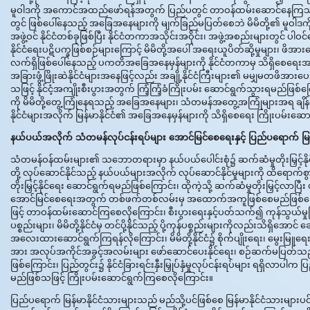
မူဝါဒကို အကောင်အထည်ဖော်ရန်အတွက် ပြည်ပတွင် တာဝန်ထမ်းဆောင်နေကြသည့် သံတမန်ဝ
တွင် ဖြစ်ပေါ်နေသည့် အခြေအနေများကို မျက်ခြည်မပြတ်စေဘဲ မိမိတို့၏ မူဝါဒကို 
အဖွဲ့ဝင် နိုင်ငံတစ်ခုဖြစ်ပြီး နိုင်ငံတကာအသိုင်းအဝိုင်း၊ အဖွဲ့အစည်းများတွင် ပါဝ
နိုင်ငံရေးပဋိပက္ခဖြစ်စဉ်များကြောင့် မိမိတို့အပေါ် အရေးယူပိတ်ဆို့မှုများ၊ ဖိအားပေးမ
လက်ရှိဖြစ်ပေါ်နေသည့် ပကတိအခြေအနေမှန်များကို နိုင်ငံတကာမှ သိရှိစေရေးအတွက်
အခြားဖွံ့ဖြိုးဆဲနိုင်ငံများအနေဖြင့်လည်း အချို့နိုင်ငံကြီးများ၏ မမျှမတဖိအားပေးဆက်
သဖြင့် နိုင်ငံ့အကျိုးစီးပွားအတွက် ကြံ့ကြံ့ခံကြိုးပမ်း ဆောင်ရွက်သွားရမည်ဖြစ
ကို မိမိတို့တွေ့ကြုံနေရသည့် အခြေအနေများ၊ သံတမန်အတွေ့အကြုံများအရ ချိန်ထိ
နိုင်ငံများအလိုက် မြန်မာနိုင်ငံ၏ အခြေအနေမှန်များကို သိရှိစေရေး ကြိုးပမ်းဆ
နယ်ပယ်အလိုက် သံတမန်လုပ်ငန်းရပ်များ အောင်မြင်စေရေးနှင့် ပြည်ပရောက် မ
သံတမန်ဝန်ထမ်းများ၏ သဘောတရားမှာ နယ်ပယ်ပေါင်းစုံ၌ ဆက်ဆံမှုတိုးမြှင့်နိုင
တို့ လုပ်ဆောင်နိုင်သည့် နယ်ပယ်များအလိုက် လုပ်ဆောင်နိုင်မှုများကို ထိရော
တိုးမြှင့်နိုင်ရေး ဆောင်ရွက်ရမည်ဖြစ်ကြောင်း၊ ထိုကဲ့သို့ ဆက်ဆံမှုတိုးမြှင့်လာ
အောင်မြင်စေရေးအတွက် တစ်ဖက်တစ်လမ်းမှ အထောက်အကူဖြစ်စေမည်ဖြစ်ကြောင်း၊ နိုင
ဖြင့် တာဝန်ထမ်းဆောင်ကြစေလိုကြောင်း၊ စီးပွားရေးနှင့်ပတ်သက်၍ ကုန်သွယ်မှုမြှင့်
ပစ္စည်းများ၊ မိမိတို့နိုင်ငံမှ တင်ပို့နိုင်သည့် ပို့ကုန်ပစ္စည်းများကိုလည်းသိရှိအောင် 
အလေးထားဆောင်ရွက်ကြရန်လိုကြောင်း၊ မိမိတို့နိုင်ငံ၌ စိုက်ပျိုးရေး၊ မွေးမြူရေး
အား အလုပ်အကိုင်အခွင့်အလမ်းများ ဖော်ဆောင်ပေးနိုင်ရေး၊ စဉ်ဆက်မပြတ်သည
ဖြစ်ကြောင်း၊ ပြည်တွင်း၌ နိုင်ငံခြားရင်းနှီးမြှုပ်နှံမှုလုပ်ငန်းရပ်များ ရရှိလာပ
မည်ဖြစ်သဖြင့် ကြိုးပမ်းဆောင်ရွက်ကြစေလိုကြောင်း။
ပြည်ပရောက် မြန်မာနိုင်ငံသားများသည် မည်သို့ပင်ဖြစ်စေ မြန်မာနိုင်ငံသားများ