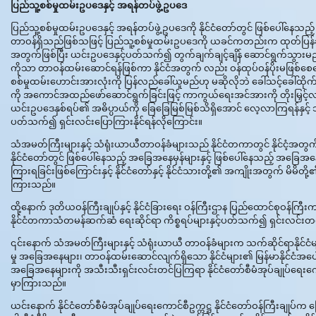
ပြည်သူ့စစ်မှုထမ်းဥပဒေနှင့် အရန်တပ်ဖွဲ့ဥပဒေ
ပြည်သူ့စစ်မှုထမ်းဥပဒေနှင့် အရန်တပ်ဖွဲ့ဥပဒေကို နိုင်ငံတော်တွင် ဖြစ်ပေါ်နေသည
တာဝန်ရှိသည်ဖြစ်သဖြင့် ပြည်သူ့စစ်မှုထမ်းဥပဒေကို ယခင်ကတည်းက ထုတ်ပြန်ခဲ့ခ
အတွက်ဖြစ်ပြီး ယင်းဥပဒေနှင့်ပတ်သက်၍ တွက်ချက်ချင့်ချိန် ဆောင်ရွက်သွာ
ကိုသာ တာဝန်ထမ်းဆောင်ရန်ဖြစ်ကာ နိုင်ငံအတွက် လည်း ဝန်ထုပ်ဝန်ပိုးမဖြစ်
စစ်မှုထမ်းဟောင်းအားလုံးကို ပြန်လည်ခေါ်ယူမည်ဟု မဆိုလိုဘဲ ခေါ်သင့်ခေါ်ထ
ကို အကောင်အထည်ဖော်ဆောင်ရွက်ခြင်းဖြင့် ကာကွယ်ရေးအင်အားကို တိုးမြှင့်လ
ယင်းဥပဒေနှစ်ရပ်၏ အဓိပ္ပာယ်ကို ခြေခြေမြစ်မြစ်သိရှိအောင် လေ့လာကြရန်နှင့် သ
ပတ်သက်၍ ရှင်းလင်းပြောကြားနိုင်ရန်လိုကြောင်း။
သံအမတ်ကြီးများနှင့် သံရုံးယာယီတာဝန်ခံများသည် နိုင်ငံတကာတွင် နိုင်ငံ့
နိုင်ငံတော်တွင် ဖြစ်ပေါ်နေသည့် အခြေအနေမှန်များနှင့် ဖြစ်ပေါ်နေသည့် အခြေအ
ကြားရခြင်းဖြစ်ကြောင်းနှင့် နိုင်ငံတော်နှင့် နိုင်ငံသားတို့၏ အကျိုးအတွက် မိမိ
ကြားသည်။
ထို့နောက် ဒုတိယဝန်ကြီးချုပ်နှင့် နိုင်ငံခြားရေး ဝန်ကြီးဌာန ပြည်ထောင်စုဝန
နိုင်ငံတကာသံတမန်ဆက်ဆံ ရေးဆိုင်ရာ ကိစ္စရပ်များနှင့်ပတ်သက်၍ ရှင်းလင်း
၎င်းနောက် သံအမတ်ကြီးများနှင့် သံရုံးယာယီ တာဝန်ခံများက သက်ဆိုင်ရာနိုင်ငံမ
မှု အခြေအနေများ၊ တာဝန်ထမ်းဆောင်လျက်ရှိသော နိုင်ငံများ၏ မြန်မာနိုင်ငံအပ
အခြေအနေများကို အသီးသီးရှင်းလင်းတင်ပြကြရာ နိုင်ငံတော်စီမံအုပ်ချုပ်ရေးကောင
မှာကြားသည်။
ယင်းနောက် နိုင်ငံတော်စီမံအုပ်ချုပ်ရေးကောင်စီဥက္ကဋ္ဌ နိုင်ငံတော်ဝန်ကြီးချုပ်က