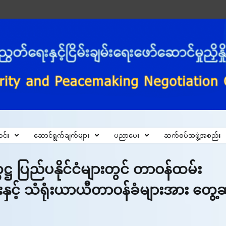
င်း
ဆောင်ရွက်ချက်များ
ပညာပေး
ဆက်စပ်အဖွဲ့အစည်း
ကဋ္ဌ ပြည်ပနိုင်ငံများတွင် တာဝန်ထမ်း
င့် သံရုံးယာယီတာဝန်ခံများအား တွေ့ဆ