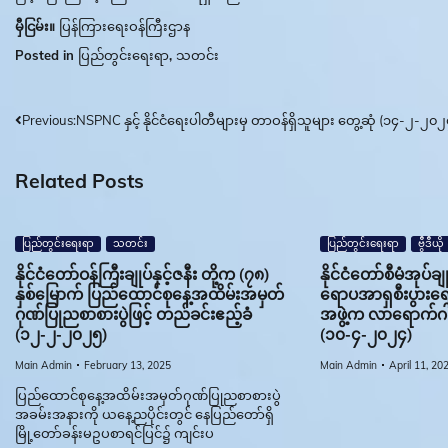
မှီငြမ်း။
ပြန်ကြားရေးဝန်ကြီးဌာန
Posted in
ပြည်တွင်းရေးရာ
,
သတင်း
Post
Previous:
NSPNC နှင့် နိုင်ငံရေးပါတီများမှ တာဝန်ရှိသူများ တွေ့ဆုံ (၁၄-၂-၂၀၂
navigation
Related Posts
ပြည်တွင်းရေးရာ
သတင်း
ပြည်တွင်းရေးရာ
ဗွီဒီယို
နိုင်ငံတော်ဝန်ကြီးချုပ်နှင့်ဇနီး တို့က (၇၈)
နိုင်ငံတော်စီမံအုပ်ခ
နှစ်မြောက် ပြည်ထောင်စုနေ့အထိမ်းအမှတ်
ရောပအာရှစီးပွားရေ
ဂုဏ်ပြုညစာစားပွဲဖြင့် တည်ခင်းဧည့်ခံ
အဖွဲ့က လာရောက်ဂါ
(၁၂-၂-၂၀၂၅)
(၁၀-၄-၂၀၂၄)
Main Admin
February 13, 2025
Main Admin
April 11, 20
ပြည်ထောင်စုနေ့အထိမ်းအမှတ်ဂုဏ်ပြုညစာစားပွဲ
အခမ်းအနားကို ယနေ့ညပိုင်းတွင် နေပြည်တော်ရှိ
မြို့တော်ခန်းမဥပစာရင်ပြင်၌ ကျင်းပ