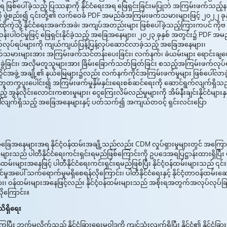
ေးအရ ဖြစ်ပေါ်ခဲ့သည့် ပြဿနာကို နိုင်ငံရေးအရ ဖြေရှင်းခြင်းမပြုဘဲ အကြမ်းဖက်သည့်
ု ဖွဲ့စည်း၍ ၎င်းတို့၏ လက်ဝေခံ PDF အမည်ခံအကြမ်းဖက်သမားများဖြင့် ၂၀၂၂ ခုန
ုကဲ့သို့ နိုင်ငံရေးအခက်အခဲ၊ အကျပ်အတည်းများ ဖြစ်ပေါ်ခဲ့သည့်ကြားကပင် ကိုဗ
်းပါဝင်မှုဖြင့် ဖြေရှင်းနိုင်ခဲ့သည့် အခြေအနေများ၊ ၂၀၂၃ ခုနှစ် အတွင်း၌ PDF အမ
ဖက်လုပ်ရပ်များကို ကျယ်ကျယ်ပြန့်ပြန့်လုပ်ဆောင်လာခဲ့သည့် အခြေအနေများ၊
က်သမားများအား အကြမ်းဖက်သင်တန်းပေးခြင်း၊ လက်နက်၊ ခဲယမ်းများ ရောင်းချပ
ာက်ခွဲခြင်း၊ အလိုမတူသူများအား ခြိမ်းခြောက်သတ်ဖြတ်ခြင်း စသည့်အကြမ်းဖက်လုပ်
ုင်အဖွဲ့ အချို့၏ နယ်မြေများ၌လည်း လက်နက်ကိုင်အကြမ်းဖက်မှုများ ဖြစ်ပေါ်လာခဲ
် အတူတကွပူးပေါင်း၍ အကြမ်းဖက်မှုနှိမ်နှင်းရေးစစ်ဆင်ရေးကို ဆောင်ရွက်လျက်ရှိသည
လိုင်းလောင်းကစားမှုများ၊ ငွေကြေးလိမ်လည်မှုများကို အိမ်နီးချင်းနိုင်ငံများနှင
်ပေါ်လျက်ရှိသည့် အခြေအနေများနှင့် ပတ်သက်၍ အကျယ်တဝင့် ရှင်းလင်းပြော
ခြေအနေများအရ နိုင်ငံ့ဝန်ထမ်းအချို့သည်လည်း CDM လှုပ်ရှားမှုများတွင် အကြော
ဝန်ထမ်းများသည် ပါတီနိုင်ငံရေးကင်းရှင်းရမည်ဖြစ်ကြောင်းကို ဥပဒေအရပြဋ္ဌာန်းထားရှိပြီး မ
န်ထမ်းများအနေဖြင့် ပါတီနိုင်ငံရေးကင်းရှင်းရမည်ဖြစ်ပြီး နိုင်ငံ့ဝန်ထမ်းများသည် ၎င်းတ
ပေါ် သက်ရောက်မှုမရှိစေရန်လိုကြောင်း၊ ပါတီနိုင်ငံရေးနှင့် နိုင်ငံ့တာဝန်ထမ်းဆ
ံများ၊ ဝန်ထမ်းများအနေဖြင့်လည်း နိုင်ငံ့ဝန်ထမ်းများသည် အစိုးရအတွက်အလုပ်လုပ်ခြ
ုကြောင်း။
သိရှိရေး
း ဘက်မလိုက်သည့် နိုင်ငံခြားရေးမူဝါဒကို ကျင့်သုံးလျက်ရှိပြီး နိုင်ငံ၏ နိုင်ငံခြာ