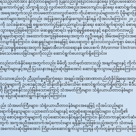
်ရသည့်ပါတီအား နိုင်ငံ့တာဝန်များကို ပြန်လည်လွှဲပြောင်းပေးနိုင်ရေး ကြိုးပမ်းဆောင်
ရွေးကောက်ပွဲနှင့် သိက္ခာရှိသည့် လွှတ်တော်အစည်းအဝေးကျင်းပနိုင်ရေး ဆောင်ရွက်
ယ် အရေအတွက်သည် တပ်မတော်သားလွှတ်တော် ကိုယ်စားလှယ်များထက် ပိုမိုများပြ
ွှတ်တော်များအတွင်း၌လည်း အပြန်အလှန်ထိန်းကျောင်းနိုင်ရန် လိုအပ်ပါကြောင်း၊ ၂၀
ုများကို သင်ခန်းစာယူ၍ ရွေးကောက်ပွဲပြန်လည်ကျင်းပနိုင်ရေး ဆောင်ရွက်ရာတွင် မဲစာရ
်ရွက်သွားရမည်ဖြစ်ကြောင်း၊ မဲဆန္ဒရှင်စာရင်း မှန်ကန်မှုရှိစေရေးနှင့် နောင်တက်လာမည့်
များ ရေးဆွဲချမှတ်ရာတွင် အထောက်အကူဖြစ်စေရေးအတွက် လူဦးရေနှင့် အိမ်အကြောင်းအ
ျက်ရှိကြောင်း၊ မဲဆန္ဒရှင်များအနေဖြင့် မဲပေးရာတွင် ရှင်းလင်းလွယ်ကူစွာ မဲပေးနို
့်လင်းမြင်သာမှုရှိစေရေးအတွက် မြန်မာအီလက်ထရောနစ် မဲပေးစက် (Myanmar Electron
ြ စမ်းသပ်မဲပေးခြင်းများကိုလည်း ဆောင်ရွက်ပေးလျက်ရှိကြောင်း။
 ပြန်လည်လက်ခံနိုင်ရေးအတွက်လည်း မိမိတို့ သတ်မှတ်ထားသည့် အချက်များနှင့် ကိုက်ည
ောတူညီချက်များနှင့်အညီ ပြဿနာအနည်းဆုံးဖြစ်အောင် ဆောင်ရွက်သွားမည်ဖြစ်ကြောင်း
ုင်းရင်းသားစည်းလုံး ညီညွတ်မှုမပြိုကွဲရေး၊ အချုပ်အခြာအာဏာတည်တံ့ခိုင်မြဲရေးအတ
ဲလွဲမှုများကို ဥပဒေနှင့်အညီ ထိန်းထိန်းသိမ်းသိမ်း ဆောင်ရွက်လျက်ရှိကြောင်း၊ မီဒ
မှုကို ပြိုကွဲစေနိုင်သည်ဖြစ်သောကြောင့် သံအမတ်ကြီးများ၊ သံရုံးယာယီတာဝန်ခံများ
 ပြောဆိုဆောင်ရွက်နိုင်ရန်လိုကြောင်း။
က်၍လည်း သံအမတ်ကြီးများ၊ သံရုံးယာယီတာဝန်ခံများအနေဖြင့် လိုအပ်သည်များ
့ ရောက်ရှိနေသူများ၊ ပညာတော်သင်များနှင့် တွေ့ဆုံဆွေးနွေးခြင်းများ၊ ၎င်းတို့၏
ည့် စောင့်ရှောက်မှုများကို လုပ်ဆောင်ပေးနိုင်ရန်လိုကြောင်း၊ နိုင်ငံတကာနှင့်ဆက်ဆ
နိုင်ငံအတွက် အကူအညီအထောက်အပံ့ကောင်းများ ရရှိနိုင်မည်ဖြစ်သည့်အတွက် သံတမန်
ံး အကောင်းဆုံးဖြစ်အောင် ကြိုးပမ်းဆောင်ရွက်သွားကြရန် တိုက်တွန်းမှာကြားလိုကြေ