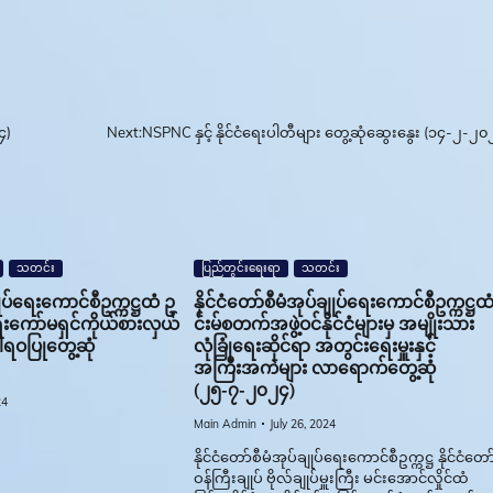
၄)
Next:
NSPNC နှင့် နိုင်ငံရေးပါတီများ တွေ့ဆုံဆွေးနွေး (၁၄-၂-၂၀
သတင်း
ပြည်တွင်းရေးရာ
သတင်း
ျုပ်ရေးကောင်စီဥက္ကဋ္ဌထံ ဥ
နိုင်ငံတော်စီမံအုပ်ချုပ်ရေးကောင်စီဥက္ကဋ္ဌ
းကော်မရှင်ကိုယ်စားလှယ်
င်းမ်စတက်အဖွဲ့ဝင်နိုင်ငံများမှ အမျိုးသား
ရဝပြုတွေ့ဆုံ
လုံခြုံရေးဆိုင်ရာ အတွင်းရေးမှူးနှင့်
အကြီးအကဲများ လာရောက်တွေ့ဆုံ
(၂၅-၇-၂၀၂၄)
24
Main Admin
July 26, 2024
နိုင်ငံတော်စီမံအုပ်ချုပ်ရေးကောင်စီဥက္ကဋ္ဌ နိုင်ငံတော
ဝန်ကြီးချုပ် ဗိုလ်ချုပ်မှူးကြီး မင်းအောင်လှိုင်ထံ