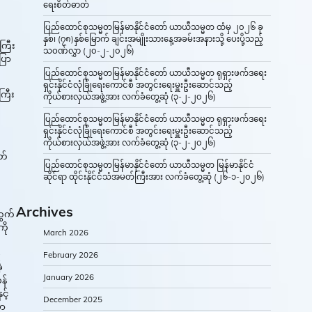
ရေးစိတ်ဓာတ်
ပြည်ထောင်စုသမ္မတမြန်မာနိုင်ငံတော် ယာယီသမ္မတ ထံမှ ၂၀၂၆ ခု
နှစ်၊ (၇၈)နှစ်မြောက် ချင်းအမျိုးသားနေ့အခမ်းအနားသို့ ပေးပို့သည့်
ကြီး
သဝဏ်လွှာ (၂၀-၂-၂၀၂၆)
ြော
ပြည်ထောင်စုသမ္မတမြန်မာနိုင်ငံတော် ယာယီသမ္မတ ရုရှားဖက်ဒရေး
ရှင်းနိုင်ငံလုံခြုံရေးကောင်စီ အတွင်းရေးမှူးဦးဆောင်သည့်
ကြီး
ကိုယ်စားလှယ်အဖွဲ့အား လက်ခံတွေ့ဆုံ (၃-၂-၂၀၂၆)
ပြည်ထောင်စုသမ္မတမြန်မာနိုင်ငံတော် ယာယီသမ္မတ ရုရှားဖက်ဒရေး
ရှင်းနိုင်ငံလုံခြုံရေးကောင်စီ အတွင်းရေးမှူးဦးဆောင်သည့်
ကိုယ်စားလှယ်အဖွဲ့အား လက်ခံတွေ့ဆုံ (၃-၂-၂၀၂၆)
တ်
ပြည်ထောင်စုသမ္မတမြန်မာနိုင်ငံတော် ယာယီသမ္မတ မြန်မာနိုင်ငံ
ဆိုင်ရာ ထိုင်းနိုင်ငံသံအမတ်ကြီးအား လက်ခံတွေ့ဆုံ (၂၆-၁-၂၀၂၆)
Archives
တွက်
ကို
March 2026
ု
February 2026
့
January 2026
န်
င့်
December 2025
ော