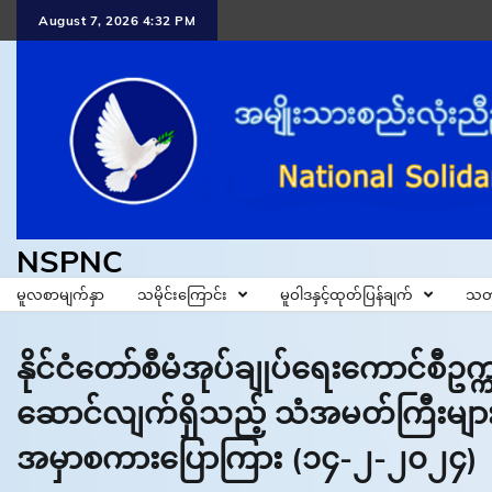
Skip
August 7, 2026 4:32 PM
to
content
NSPNC
မူလစာမျက်နှာ
သမိုင်းကြောင်း
မူဝါဒနှင့်ထုတ်ပြန်ချက်
သတ
နိုင်ငံတော်စီမံအုပ်ချုပ်ရေးကောင်စီဥက္
ဆောင်လျက်ရှိသည့် သံအမတ်ကြီးများနှ
အမှာစကားပြောကြား (၁၄-၂-၂၀၂၄)