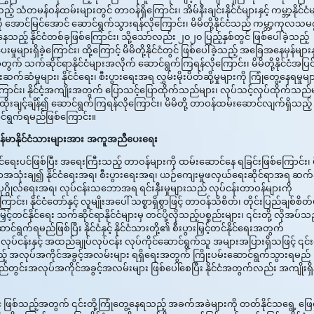
န်ထမ်းများတွင် တာဝန်ရှိကြောင်း၊ အိမ်နီးချင်းနိုင်ငံများနှင့် ကမ္ဘာ့နိုင်ငံမ
အောင်မြင်အောင် ဆောင်ရွက်သွားရန်လိုကြောင်း၊ မိမိတို့နိုင်ငံသည် ကမ္ဘာ့ကုလသမဂ
င်နေသည့် နိုင်ငံတစ်ခုဖြစ်ကြောင်း၊ သို့သော်လည်း ၂၀၂၀ ပြည့်နှစ်တွင် ဖြစ်ပေါ်ခဲ့သည့်
ှုများရှိခဲ့ကြောင်း၊ ထို့ကြောင့် မိမိတို့နိုင်ငံတွင် ဖြစ်ပေါ်ခဲ့သည့် အခြေအနေမှန်များနှ
 သက်ဆိုင်ရာနိုင်ငံများအလိုက် ဆောင်ရွက်ကြရန်လိုကြောင်း၊ မိမိတို့နိုင်ငံအပြင
ဆံမှုများ၊ နိုင်ငံရေး၊ စီးပွားရေးအရ လွှမ်းမိုးပိတ်ဆို့မှုများကို ကြုံတွေ့နေရမှုများ
်ကြောင်း၊ နိုင်ငံ့အကျိုးအတွက် ပြောသင့်ပြောထိုက်သည်များ၊ လုပ်သင့်လုပ်ထိုက်သည်
ုးချင့်ချိန်၍ ဆောင်ရွက်ကြရန်လိုကြောင်း၊ မိမိတို့ တာဝန်ထမ်းဆောင်လျက်ရှိသည့်
ောင်ရွက်ရမည်ဖြစ်ကြောင်း။
ြန်မာနိုင်ငံသားများအား အကူအညီပေးရေး
်ရေးပင်ဖြစ်ပြီး အရေးကြီးသည့် တာဝန်များကို ထမ်းဆောင်နေ ရခြင်းဖြစ်ကြောင်း၊ မ
က်စွာအသုံးချ၍ နိုင်ငံရေးအရ၊ စီးပွားရေးအရ၊ ယဉ်ကျေးမှုဖလှယ်ရေးဆိုင်ရာအရ ဆက်ဆ
ပြီး ပုဂ္ဂိုလ်ရေးအရ၊ လုပ်ငန်းသဘောအရ ရင်းနှီးမှုများသည် လုပ်ငန်းတာဝန်များကို
်ငံတော်နှင့် လူမျိုးအပေါ် သစ္စာရှိစွာဖြင့် တာဝန်သိစိတ်၊ တိုင်းပြည်ချစ်စိတ်
တင်နိုင်ရေး သက်ဆိုင်ရာနိုင်ငံများမှ တင်ပို့လိုသည့်ပစ္စည်းများ၊ ၎င်းတို့ လိုအပ်သည
ဆောင်ရွက်ရမည်ဖြစ်ပြီး နိုင်ငံနှင့် နိုင်ငံသားတို့၏ စီးပွားမြှင့်တင်နိုင်ရေးအတွက်
လုပ်ငန်းနှင့် အထည်ချုပ်လုပ်ငန်း လုပ်ကိုင်ဆောင်ရွက်သူ အများအပြားရှိသဖြင့် ၎င်းတ
့် အလုပ်အကိုင်အခွင့်အလမ်းများ ရရှိရေးအတွက် ကြိုးပမ်းဆောင်ရွက်သွားရမည်
ါက ပြည်တွင်းအလုပ်အကိုင်အခွင့်အလမ်းများ ဖြစ်ပေါ်စေပြီး နိုင်ငံအတွက်လည်း အကျိုးရှိနိ
ပင် ဖြစ်သည့်အတွက် ၎င်းတို့ကြုံတွေ့နေရသည့် အခက်အခဲများကို တတ်နိုင်သရွေ့ ဖြေရ