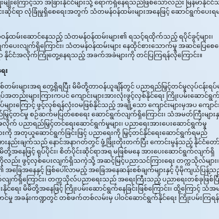
းမျိုးကြောင့်သာ အခြားနိုင်ငံများသို့ ရောက်ရှိနေရသည်ဖြစ်သော်လည်း မြန်မာနိုင်ငံ
င်းဆိုင်ရာ လုံခြုံမှုရှိစေရေးအတွက် သံတမန်ဝန်ထမ်းများအနေဖြင့် ဆောင်ရွက်ပေးရ
်တာဝန်ထမ်းဆောင်နေသည့် သံတမန်ဝန်ထမ်းများ၏ ရသင့်ရထိုက်သည့် ရပိုင်ခွင့်များ၊
်ရွက်ပေးလျက်ရှိကြောင်း၊ သံတမန်ဝန်ထမ်းများ နေထိုင်စားသောက်မှု အဆင်ပြေစေ
 နိုင်ငံအလိုက်ကြုံတွေ့နေရသည့် အခက်အခဲများကို တင်ပြကြရန်လိုကြောင်း။
ရေး
မ်းများအရ တွေ့ရှိရပြီး မိမိတို့တာဝန်ယူချိန်တွင် ပညာရည်မြှင့်တင်မှုလုပ်ငန်းရပ်
ကျပ်အတည်းများကြားကပင် ကျောင်းများအားလုံးဖွင့်လှစ်နိုင်ရေး ကြိုးပမ်းဆောင်ရွက်ခ
ကြောင့် ဖွင့်လှစ်ရန်လုံးဝမဖြစ်နိုင်သည့် အချို့သော ကျောင်းများမှအပ ကျောင်
ည်မြှင့်တင်မှု စဉ်ဆက်မပြတ်စေရေး ဆောင်ရွက်လျက်ရှိကြောင်း၊ သံအမတ်ကြီးများနှင
ားအလိုက် ပညာရည်မြှင့်တင်ရေးဆောင်ရွက်မှုများ၊ ပညာရေးအားပေးဆောင်ရွက်မှု
ျားကို အတုယူဆောင်ရွက်ခြင်းဖြင့် ပညာရေးကို မြှင့်တင်နိုင်ရေးဆောင်ရွက်ရမည်
်းချက်သည် နောင်အနာဂတ်တွင် ဖွံ့ဖြိုးတိုးတက်ပြီး ကောင်းမွန်သည့် နိုင်ငံတော
့အနေဖြင့် ရုပ်ပိုင်း၊ စိတ်ပိုင်းဆိုင်ရာအရ မဖြစ်မနေ အားပေးဆောင်ရွက်လျက်ရှိ
ကိုလည်း ဖွင့်လှစ်ပေးလျက်ရှိသကဲ့သို့ အဆင့်မြင့်ပညာသင်ကြားရေး တက္ကသိုလ်များ၊
အခြေအနေနှင့် ဖြစ်ပေါ်လာမည့် အခြေအနေဆန်းစစ်ချက်များနှင့် ပိုမိုကျယ်ပြန့်သည
ရွက်လျက်ရှိကြောင်း၊ တက္ကသိုလ်ပညာရေးသည် အရေးကြီးသည့် ပညာရေးတစ်ခုဖြစ်ပြီ
်ရေး မိမိတို့အနေဖြင့် ကြိုးပမ်းဆောင်ရွက်နေခြင်းဖြစ်ကြောင်း၊ ထို့ကြောင့် သံ
်တင်မှု အခန်းကဏ္ဍတွင် တစ်ဖက်တစ်လမ်းမှ ပါဝင်ဆောင်ရွက်နိုင်ရေး ကြိုးပမ်းကြရန်