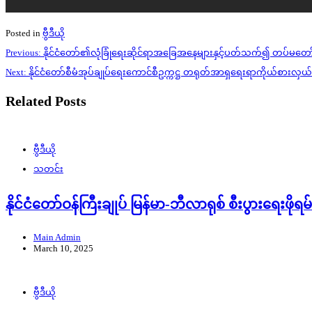
Posted in
ဗွီဒီယို
Post
Previous:
နိုင်ငံတော်၏လုံခြုံရေးဆိုင်ရာအခြေအနေများနှင့်ပတ်သက်၍ တပ်မတေ
navigation
Next:
နိုင်ငံတော်စီမံအုပ်ချုပ်ရေးကောင်စီဥက္ကဋ္ဌ တရုတ်အာရှရေးရာကိုယ်စားလှ
Related Posts
ဗွီဒီယို
သတင်း
နိုင်ငံတော်ဝန်ကြီးချုပ် မြန်မာ-ဘီလာရုစ် စီးပွားရေးဖ
Main Admin
March 10, 2025
ဗွီဒီယို