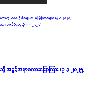
ာ်ကာကွယ်ရေးဦးစီးချုပ်၏ ပြောကြားချက် (၅-၈-၂၀၂၄)
ယ်အား လက်ခံတွေ့ဆုံ (၈-၈-၂၀၂၄)
ိုရမ်သို့ အဖွင့်အမှာစကားပြောကြား (၇-၃-၂၀၂၅)