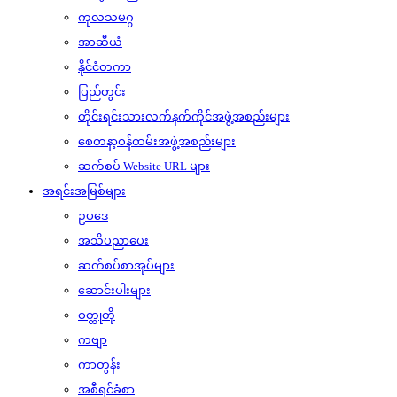
ကုလသမဂ္ဂ
အာဆီယံ
နိုင်ငံတကာ
ပြည်တွင်း
တိုင်းရင်းသားလက်နက်ကိုင်အဖွဲ့အစည်းများ
စေတနာ့ဝန်ထမ်းအဖွဲ့အစည်းများ
ဆက်စပ် Website URL များ
အရင်းအမြစ်များ
ဥပဒေ
အသိပညာပေး
ဆက်စပ်စာအုပ်များ
ဆောင်းပါးများ
ဝတ္ထုတို
ကဗျာ
ကာတွန်း
အစီရင်ခံစာ