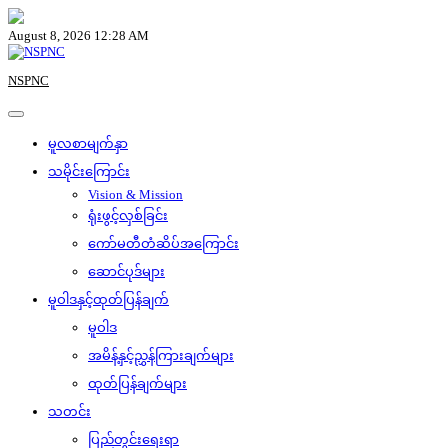
Skip
to
August 8, 2026 12:28 AM
content
NSPNC
မူလစာမျက်နှာ
သမိုင်းကြောင်း
Vision & Mission
ရုံးဖွင့်လှစ်ခြင်း
ကော်မတီတံဆိပ်အကြောင်း
ဆောင်ပုဒ်များ
မူဝါဒနှင့်ထုတ်ပြန်ချက်
မူဝါဒ
အမိန့်နှင့်ညွှန်ကြားချက်များ
ထုတ်ပြန်ချက်များ
သတင်း
ပြည်တွင်းရေးရာ