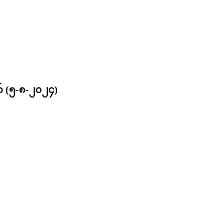
ျက် (၅-၈-၂၀၂၄)