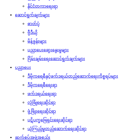
နိုင်ငံတကာရေးရာ
ဆောင်ရွက်ချက်များ
ဓာတ်ပုံ
ဗွီဒီယို
မိန့်ခွန်းများ
ပညာပေးဆွေးနွေးမှုများ
ငြိမ်းချမ်းရေးဆောင်ရွက်ချက်များ
ပညာပေး
ဒီမိုကရေစီနှင့်ဖက်ဒရယ်တည်ဆောက်‌ရေးကိစ္စရပ်များ
ဒီမိုကရေစီရေးရာ
ဖက်ဒရယ်ရေးရာ
လုံခြုံရေးဆိုင်ရာ
ဖွံ့ဖြိုးရေးဆိုင်ရာ
ပဋိပက္ခဖြေရှင်းရေးဆိုင်ရာ
ယုံကြည်မှုတည်ဆောက်ရေးဆိုင်ရာ
ဆက်စပ်အဖွဲ့အစည်း