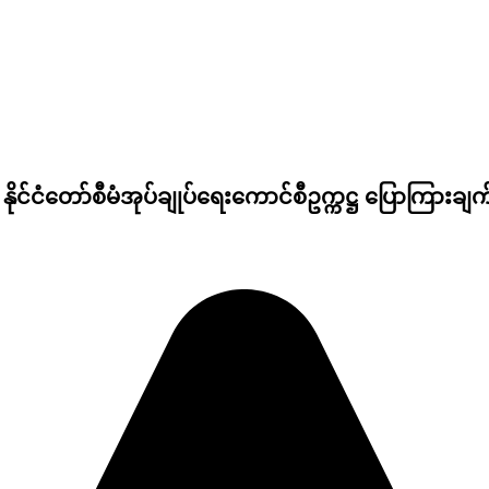
ိုင်ငံတော်စီမံအုပ်ချုပ်ရေးကောင်စီဥက္ကဋ္ဌ ပြောကြားခ