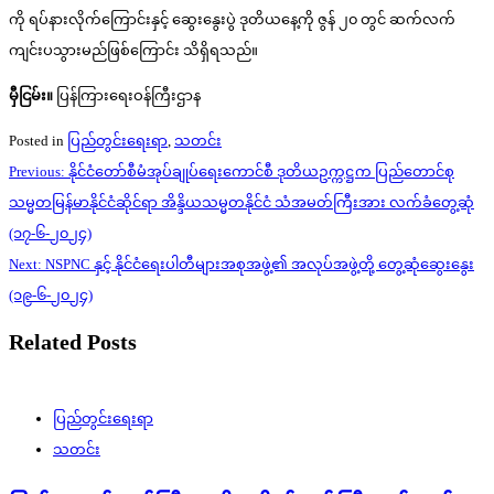
ကို ရပ်နားလိုက်ကြောင်းနှင့် ဆွေးနွေးပွဲ ဒုတိယနေ့ကို ဇွန် ၂၀ တွင် ဆက်လက်
ကျင်းပသွားမည်ဖြစ်ကြောင်း သိရှိရသည်။
မှီငြမ်း။
ပြန်ကြားရေးဝန်ကြီးဌာန
Posted in
ပြည်တွင်းရေးရာ
,
သတင်း
Post
Previous:
နိုင်ငံတော်စီမံအုပ်ချုပ်ရေးကောင်စီ ဒုတိယဥက္ကဋ္ဌက ပြည်တောင်စု
navigation
သမ္မတမြန်မာနိုင်ငံဆိုင်ရာ အိန္ဒိယသမ္မတနိုင်ငံ သံအမတ်ကြီးအား လက်ခံတွေ့ဆုံ
(၁၇-၆-၂၀၂၄)
Next:
NSPNC နှင့် နိုင်ငံရေးပါတီများအစုအဖွဲ့၏ အလုပ်အဖွဲ့တို့ တွေ့ဆုံဆွေးနွေး
(၁၉-၆-၂၀၂၄)
Related Posts
ပြည်တွင်းရေးရာ
သတင်း