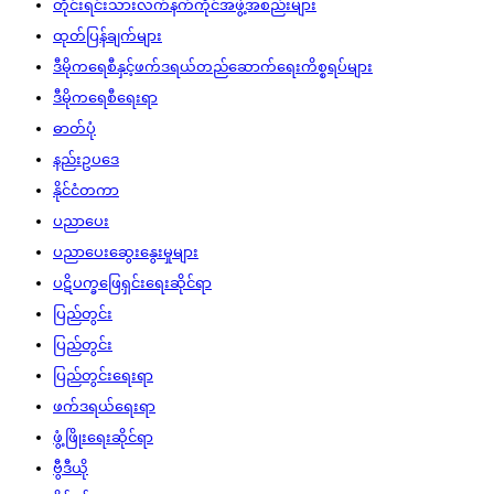
တိုင်းရင်းသားလက်နက်ကိုင်အဖွဲ့အစည်းများ
ထုတ်ပြန်ချက်များ
ဒီမိုကရေစီနှင့်ဖက်ဒရယ်တည်ဆောက်‌ရေးကိစ္စရပ်များ
ဒီမိုကရေစီရေးရာ
ဓာတ်ပုံ
နည်းဥပဒေ
နိုင်ငံတကာ
ပညာပေး
ပညာပေးဆွေးနွေးမှုများ
ပဋိပက္ခဖြေရှင်းရေးဆိုင်ရာ
ပြည်တွင်း
ပြည်တွင်း
ပြည်တွင်းရေးရာ
ဖက်ဒရယ်ရေးရာ
ဖွံ့ဖြိုးရေးဆိုင်ရာ
ဗွီဒီယို