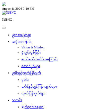
Skip
to
August 8, 2026 9:10 PM
content
NSPNC
မူလစာမျက်နှာ
သမိုင်းကြောင်း
Vision & Mission
ရုံးဖွင့်လှစ်ခြင်း
ကော်မတီတံဆိပ်အကြောင်း
ဆောင်ပုဒ်များ
မူဝါဒနှင့်ထုတ်ပြန်ချက်
မူဝါဒ
အမိန့်နှင့်ညွှန်ကြားချက်များ
ထုတ်ပြန်ချက်များ
သတင်း
ပြည်တွင်းရေးရာ