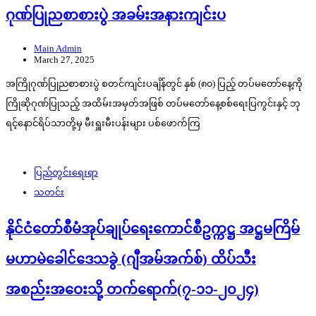
ဂုဏ်ပြုညစာစားပွဲ အခမ်းအနားကျင်းပ
Main Admin
March 27, 2025
အကြိုဂုဏ်ပြုညစာစားပွဲ စတင်ကျင်းပချိန်တွင် နှစ် (၈၀) ပြည့် တပ်မတော်နေ့ကို
ကြိုဆိုဂုဏ်ပြုသည့် အထိမ်းအမှတ်အဖြစ် တပ်မတော်နေ့စစ်ရေးပြကွင်းနှင့် ဘု
ရင့်နောင်ရိပ်သာတို့မှ မီးရှူးမီးပန်းများ ပစ်ဖောက်ကြ
ပြည်တွင်းရေးရာ
သတင်း
နိုင်ငံတော်စီမံအုပ်ချုပ်ရေးကောင်စီဥက္ကဋ္ဌ အဋ္ဌမကြိမ်
မဟာမဲခေါင်ဒေသခွဲ (ဂျီအမ်အက်စ်) ထိပ်သီး
အစည်းအဝေးသို့ တက်ရောက်(၇-၁၁-၂၀၂၄)