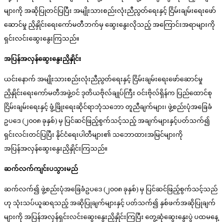
များကို အဆိုပြုတင်ပြပြီး အမျိုးသားစည်းလုံးညီညွတ်ရေးနှင့် ငြိမ်းချမ်းရေးဖော်
ဆောင်မှု ညှိနှိုင်းရေးကော်မတီဘက်မှ ဆွေးနွေးလိုသည့် အကြောင်းအရာများကို
ရှင်းလင်းဆွေးနွေးကြသည်။
အပြန်အလှန်ဆွေးနွေးညှိနှိုင်း
ယင်းနောက် အမျိုးသားစည်းလုံးညီညွတ်ရေးနှင့် ငြိမ်းချမ်းရေးဖော်ဆောင်မှု
ညှိနှိုင်းရေးကော်မတီအဖွဲ့ဝင် ဒုတိယဗိုလ်ချုပ်ကြီး ဝင်းဗိုလ်ရှိန်က ပြည်ထောင်စု
ငြိမ်းချမ်းရေးနှင့် ဖွံ့ဖြိုးရေးဆိုင်ရာဘုံသဘော တူညီချက်များ၊ ဖွဲ့စည်းပုံအခြေခံ
ဥပဒေ (၂၀၀၈ ခုနှစ်) မှ ပြင်ဆင်ဖြည့်စွက်သင့်သည့် အချက်များနှင့်ပတ်သက်၍
ရှင်းလင်းတင်ပြပြီး နိုင်ငံရေးပါတီများ၏ သဘောထားအမြင်များကို
အပြန်အလှန်ဆွေးနွေးညှိနှိုင်းကြသည်။
ဆက်လက်ကျင်းပသွားမည်
ဆက်လက်၍ ဖွဲ့စည်းပုံအခြေခံဥပဒေ (၂၀၀၈ ခုနှစ်) မှ ပြင်ဆင်ဖြည့်စွက်သင့်သည်
ဟု သုံးသပ်ယူဆရသည့် အဆိုပြုချက်များနှင့် ပတ်သက်၍ နှစ်ဖက်အဆိုပြုချက်
များကို အပြန်အလှန်ရှင်းလင်းဆွေးနွေးညှိနှိုင်းကြပြီး တွေ့ဆုံဆွေးနွေးပွဲ ပထမနေ့