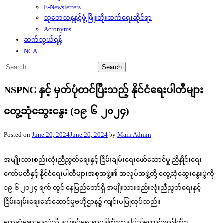
E-Newsletters
သုတေသနနှင့်ဖွံ့ဖြိုးတိုးတက်ရေးဆိုင်ရာ
Acronyms
ဆက်သွယ်ရန်
NCA
Search
for:
NSPNC နှင့် မှတ်ပုံတင်ပြီးသည့် နိုင်ငံရေးပါတီများ
တွေ့ဆုံဆွေးနွေး (၁၉-၆-၂၀၂၄)
Posted on
June 20, 2024
June 20, 2024
by
Main Admin
အမျိုးသားစည်းလုံးညီညွတ်ရေးနှင့် ငြိမ်းချမ်းရေးဖော်ဆောင်မှု ညှိနှိုင်းရေး
ကော်မတီနှင့် နိုင်ငံရေးပါတီများအစုအဖွဲ့၏ အလုပ်အဖွဲ့တို့ တွေ့ဆုံဆွေးနွေးပွဲကို
၁၉-၆-၂၀၂၄ ရက် တွင် နေပြည်တော်ရှိ အမျိုးသားစည်းလုံးညီညွတ်ရေးနှင့်
ငြိမ်းချမ်းရေးဖော်ဆောင်မှုဗဟိုဌာန၌ ကျင်းပပြုလုပ်သည်။
တွေ့ဆုံဆွေးနွေးပွဲသို့ နယ်စပ်ရေးရာဝန်ကြီးဌာန ပြည်ထောင်စုဝန်ကြီး၊