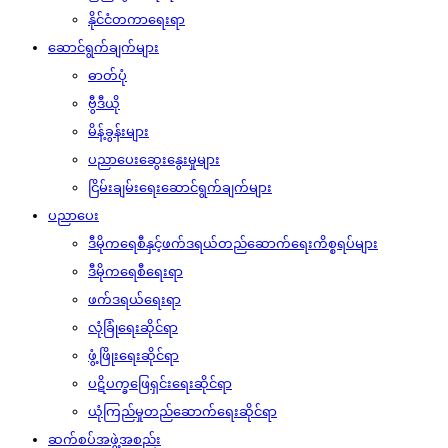
နိုင်ငံတကာရေးရာ
ဆောင်ရွက်ချက်များ
ဓာတ်ပုံ
ဗွီဒီယို
မိန့်ခွန်းများ
ပညာပေးဆွေးနွေးမှုများ
ငြိမ်းချမ်းရေးဆောင်ရွက်ချက်များ
ပညာပေး
ဒီမိုကရေစီနှင့်ဖက်ဒရယ်တည်ဆောက်‌ရေးကိစ္စရပ်များ
ဒီမိုကရေစီရေးရာ
ဖက်ဒရယ်ရေးရာ
လုံခြုံရေးဆိုင်ရာ
ဖွံ့ဖြိုးရေးဆိုင်ရာ
ပဋိပက္ခဖြေရှင်းရေးဆိုင်ရာ
ယုံကြည်မှုတည်ဆောက်ရေးဆိုင်ရာ
ဆက်စပ်အဖွဲ့အစည်း