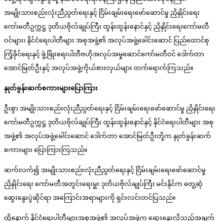
အမျိုးသားစည်းလုံးညီညွတ်ရေးနှင့် ငြိမ်းချမ်းရေးဖော်ဆောင်မှု ညှိနှိုင်း‌ရေး
ကော်မတီဥက္ကဋ္ဌ ဒုတိယဗိုလ်ချုပ်ကြီး ထွန်းထွန်းနောင်နှင့် ညှိနှိုင်းရေးကော်မတီ
ဝင်များ၊ နိုင်ငံရေးပါတီများ အစုအဖွဲ့၏ အလုပ်အဖွဲ့ခေါင်း‌ဆောင် ပြည်‌‌ထောင်စု
ကြံ့ခိုင်ရေးနှင့် ဖွံ့ဖြိုးရေးပါတီဗဟိုအလုပ်အမှုဆောင်ကော်မတီဝင် ဒေါက်တာ
အောင်မြတ်ဦးနှင့် အလုပ်အဖွဲ့ကိုယ်စားလှယ်များ တက်ရောက်ကြသည်။
နှုတ်ခွန်းဆက်စကားများပြောကြား
ဦးစွာ အမျိုးသားစည်းလုံးညီညွတ်ရေးနှင့် ငြိမ်းချမ်းရေးဖော်ဆောင်မှု ညှိနှိုင်းရေး
ကော်မတီဥက္ကဋ္ဌ ဒုတိယဗိုလ်ချုပ်ကြီး ထွန်းထွန်းနောင်နှင့် နိုင်ငံရေးပါတီများ အစု
အဖွဲ့၏ အလုပ်အဖွဲ့ခေါင်း‌ဆောင် ဒေါက်တာ အောင်မြတ်ဦးတို့က နှုတ်ခွန်းဆက်
စကားများ ပြောကြားကြသည်။
ဆက်လက်၍ အမျိုးသားစည်းလုံးညီညွတ်ရေးနှင့် ငြိမ်းချမ်းရေးဖော်ဆောင်မှု
ညှိနှိုင်းရေး ကော်မတီအတွင်းရေးမှူး ဒုတိယဗိုလ်ချုပ်ကြီး မင်းနိုင်က တွေ့ဆုံ
ဆွေးနွေးပွဲဆိုင်ရာ အကြောင်းအရာများကို ရှင်းလင်းတင်ပြသည်။
ထို့နောက် နိုင်ငံရေးပါတီများအစုအဖွဲ့၏ အလုပ်အဖွဲ့က ဆွေးနွေးလိုသည့်အချက်