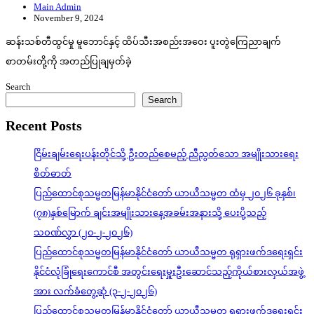
Main Admin
November 9, 2024
ဆန်းသစ်တီထွင်မှု မူဘောင်နှင့် ထိပ်သီးအစည်းအဝေး ပူးတွဲကြေညာချက်
စာတမ်းတို့ကို အတည်ပြုချမှတ်ခဲ့
Search
Search
Recent Posts
ငြိမ်းချမ်းရေးပန်းတိုင်သို့ ဦးတည်စေမည့် ညီညွတ်သော အမျိုးသားရေး
စိတ်ဓာတ်
ပြည်ထောင်စုသမ္မတမြန်မာနိုင်ငံတော် ယာယီသမ္မတ ထံမှ ၂၀၂၆ ခုနှစ်၊
(၇၈)နှစ်မြောက် ချင်းအမျိုးသားနေ့အခမ်းအနားသို့ ပေးပို့သည့်
သဝဏ်လွှာ (၂၀-၂-၂၀၂၆)
ပြည်ထောင်စုသမ္မတမြန်မာနိုင်ငံတော် ယာယီသမ္မတ ရုရှားဖက်ဒရေးရှင်း
နိုင်ငံလုံခြုံရေးကောင်စီ အတွင်းရေးမှူးဦးဆောင်သည့်ကိုယ်စားလှယ်အဖွဲ့
အား လက်ခံတွေ့ဆုံ (၃-၂-၂၀၂၆)
ပြည်ထောင်စုသမ္မတမြန်မာနိုင်ငံတော် ယာယီသမ္မတ ရုရှားဖက်ဒရေးရှင်း