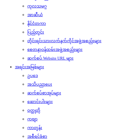
ကုလသမဂ္ဂ
အာဆီယံ
နိုင်ငံတကာ
ပြည်တွင်း
တိုင်းရင်းသားလက်နက်ကိုင်အဖွဲ့အစည်းများ
စေတနာ့ဝန်ထမ်းအဖွဲ့အစည်းများ
ဆက်စပ် Website URL များ
အရင်းအမြစ်များ
ဥပဒေ
အသိပညာပေး
ဆက်စပ်စာအုပ်များ
ဆောင်းပါးများ
ဝတ္ထုတို
ကဗျာ
ကာတွန်း
အစီရင်ခံစာ