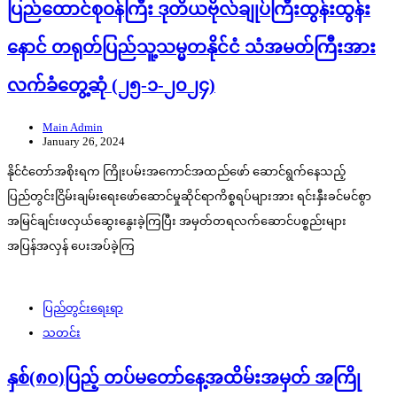
ပြည်ထောင်စုဝန်ကြီး ဒုတိယဗိုလ်ချုပ်ကြီးထွန်းထွန်း
နောင် တရုတ်ပြည်သူ့သမ္မတနိုင်ငံ သံအမတ်ကြီးအား
လက်ခံတွေ့ဆုံ (၂၅-၁-၂၀၂၄)
Main Admin
January 26, 2024
နိုင်ငံတော်အစိုးရက ကြိုးပမ်းအကောင်အထည်ဖော် ဆောင်ရွက်နေသည့်
ပြည်တွင်းငြိမ်းချမ်းရေးဖော်ဆောင်မှုဆိုင်ရာကိစ္စရပ်များအား ရင်းနှီးခင်မင်စွာ
အမြင်ချင်းဖလှယ်ဆွေးနွေးခဲ့ကြပြီး အမှတ်တရလက်ဆောင်ပစ္စည်းများ
အပြန်အလှန် ပေးအပ်ခဲ့ကြ
ပြည်တွင်းရေးရာ
သတင်း
နှစ်(၈၀)ပြည့် တပ်မတော်နေ့အထိမ်းအမှတ် အကြို