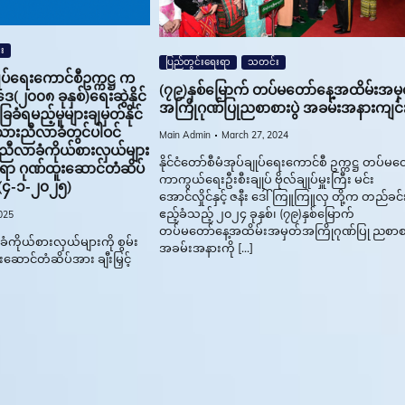
း
ပြည်တွင်းရေးရာ
သတင်း
ချုပ်ရေးကောင်စီဥက္ကဋ္ဌ က
(၇၉)နှစ်မြောက် တပ်မတော်နေ့အထိမ်းအမှ
ဒေ(၂၀၀၈ ခုနှစ်)ရေးဆွဲနိုင်
အကြိုဂုဏ်ပြုညစာစားပွဲ အခမ်းအနားကျင်
ံရမည့်မူများချမှတ်နိုင်
ားညီလာခံတွင်ပါဝင်
Main Admin
March 27, 2024
 ညီလာခံကိုယ်စားလှယ်များ
နိုင်ငံတော်စီမံအုပ်ချုပ်ရေးကောင်စီ ဥက္ကဋ္ဌ တပ်မတ
ုင်ရာ ဂုဏ်ထူးဆောင်တံဆိပ်
ကာကွယ်ရေးဦးစီးချုပ် ဗိုလ်ချုပ်မှူးကြီး မင်း
င်း(၄-၁-၂၀၂၅)
အောင်လှိုင်နှင့် ဇနီး ဒေါ်ကြူကြူလှ တို့က တည်ခင်
ဧည့်ခံသည့် ၂၀၂၄ ခုနှစ်၊ (၇၉)နှစ်မြောက်
025
တပ်မတော်နေ့အထိမ်းအမှတ်အကြိုဂုဏ်ပြု ညစာစာ
ကိုယ်စားလှယ်များကို စွမ်း
အခမ်းအနားကို […]
းဆောင်တံဆိပ်အား ချီးမြှင့်