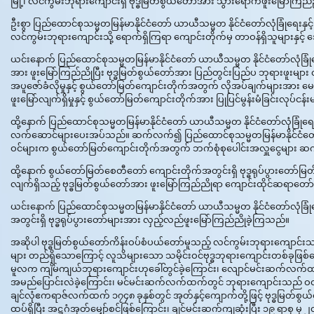
မြို့၊ လင်ကွမ်းဘုရားကျောင်းရှိ ဗုဒ္ဓမြတ်စွယ်တော်အား သွားရောက်ဖူးမြော်ကြ
ဦးစွာ ပြည်ထောင်စုသမ္မတမြန်မာနိုင်ငံတော် ယာယီသမ္မတ နိုင်ငံတော်လုံခြုံရေး
လင်ကွမ်းဘုရားကျောင်းသို့ ရောက်ရှိကြရာ ကျောင်းတိုက်မှ တာဝန်ရှိသူများနှ
ယင်းနောက် ပြည်ထောင်စုသမ္မတမြန်မာနိုင်ငံတော် ယာယီသမ္မတ နိုင်ငံတော်လုံခ
အား ဖူးမြော်ကြည်ညိုပြီး ဗုဒ္ဓမြတ်စွယ်တော်အား ပြည်တွင်းပြည်ပ ဘုရားဖူးများ လ
အပူဇော်ခံလိုမှုနှင့် စွယ်တော်မြတ်ကျောင်းတိုက်အတွက် လိုအပ်ချက်များအား
ဖူးမြော်လျက်ရှိမှုနှင့် စွယ်တော်မြတ်ကျောင်းတိုက်အား ပြုပြင်မွန်းမံခြင်းလုပ်င
ထို့နောက် ပြည်ထောင်စုသမ္မတမြန်မာနိုင်ငံတော် ယာယီသမ္မတ နိုင်ငံတော်လုံခြုံ
လက်ဆောင်များပေးအပ်သည်။ ဆက်လက်၍ ပြည်ထောင်စုသမ္မတမြန်မာနိုင်ငံတော် ယာယီ
ဝင်များက စွယ်တော်မြတ်ကျောင်းတိုက်အတွက် ဘက်စုံစုပေါင်းအလှူငွေများ ဆ
ထို့နောက် စွယ်တော်မြတ်စေတီတော် ကျောင်းတိုက်အတွင်းရှိ ဗုဒ္ဓရုပ်ပွားတော်မ
လျက်ရှိသည့် ဗုဒ္ဓမြတ်စွယ်တော်အား ဖူးမြော်ကြည်ညိုရာ ကျောင်းထိုင်ဆရာတော
ယင်းနောက် ပြည်ထောင်စုသမ္မတမြန်မာနိုင်ငံတော် ယာယီသမ္မတ နိုင်ငံတော်လုံခြုံရ
အတွင်းရှိ ဗုဒ္ဓရုပ်ပွားတော်များအား လှည့်လည်ဖူးမြော်ကြည်ညိုခဲ့ကြသည်။
အဆိုပါ ဗုဒ္ဓမြတ်စွယ်တော်ကိန်းဝပ်စံပယ်တော်မူသည့် လင်ကွမ်းဘုရားကျောင်းသည်
များ တည်ရှိသောကြောင့် လူသိများသော သမိုင်းဝင်ဗုဒ္ဓဘုရားကျောင်းတစ်ခု
မူလက ကျိမ်ကျယ်ဘုရားကျောင်းဟုခေါ်တွင်ခဲ့ကြောင်း၊ လျောင်မင်းဆက်လက်ထ
အမည်ပြောင်းလဲခဲ့ကြောင်း၊ မင်မင်းဆက်လက်ထက်တွင် ဘုရားကျောင်းသည် ဝတ်ပြု
ချင်လုံဧကရာဇ်လက်ထက် ၁၇၄၈ ခုနှစ်တွင် အုတ်နှင့်ကျောက်တို့ဖြင့် ဗုဒ္ဓမြတ်
ထပ်ရှိပြီး အဋ္ဌဂံအုတ်မျှော်စင်ဖြစ်ကြောင်း၊ ချင်မင်းဆက်ကျဆုံးပြီး ၁၉ ရာစု မှ ၂၀