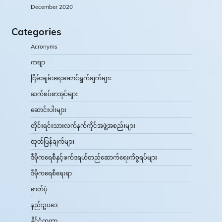
December 2020
Categories
Acronyms
ကဗျာ
ငြိမ်းချမ်းရေးဆောင်ရွက်ချက်များ
ဆက်စပ်စာအုပ်များ
ဆောင်းပါးများ
တိုင်းရင်းသားလက်နက်ကိုင်အဖွဲ့အစည်းများ
ထုတ်ပြန်ချက်များ
ဒီမိုကရေစီနှင့်ဖက်ဒရယ်တည်ဆောက်‌ရေးကိစ္စရပ်များ
ဒီမိုကရေစီရေးရာ
ဓာတ်ပုံ
နည်းဥပဒေ
နိုင်ငံတကာ