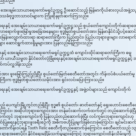
ည်ညိုသည်။
နှင့် အေးချမ်းသာယာရေးကော်မရှင်ဥက္ကဋ္ဌ ဦးဆောင်သည့် မြန်မာကိုယ်စားလှယ်အဖွဲ့သ
င့် ဒေသခံဗုဒ္ဓဘာသာဝင်များက ကြိုဆိုနှုတ်ဆက်ကြသည်။
ြုံရေးနှင့် အေးချမ်းသာယာရေးကော်မရှင်ဥက္ကဋ္ဌသည် စွယ်တော်ကျောင်းတိုက်ဆရာတ
ာရောက်ဖူးမြော်မှုအခြေအနေများ၊ ဗုဒ္ဓမြတ်စွယ်တော်အား မြန်မာနိုင်ငံသို့ပင့်ဆောင
 မေးမြန်းလျှောက်ထားရာ ဆရာတော်ကြီးက ပြည်တွင်း၊ ပြည်ပဘုရားဖူးများ လာရောက
န်းများ ဆောင်ရွက်ထားရှိမှုများအား ပြန်လည်မိန့်ကြားသည်။
ရေးနှင့် အေးချမ်းသာယာရေးကော်မရှင်ဥက္ကဋ္ဌထံ ကျောင်းထိုင်ဆရာတော်ကြီးက ဓမ္မ
သမ္မတ နိုင်ငံတော်လုံခြုံရေးနှင့်အေးချမ်းသာယာရေးကော်မရှင်ဥက္ကဋ္ဌနှင့် အဖ
က်ကပ်လှူဒါန်းသည်။
ြတ်အား ဖူးမြော်ကြည်ညိုပြီး စွယ်တော်မြတ်စေတီတော်အတွင်း ကိန်းဝပ်စံပယ်တော်မူ
်ကြီးက ဗုဒ္ဓမြတ်စွယ်တော်သမိုင်းအား ရှင်းလင်းပြောကြားသည်။
ေးနှင့် အေးချမ်းသာယာရေးကော်မရှင်ဥက္ကဋ္ဌနှင့် အဖွဲ့ဝင်များသည် ကျောင်းတိုက်
 ပေကျင်းမြို့တွင်တည်ရှိပြီး ဗုဒ္ဓ၏ စွယ်တော်၊ ဓာတ်တော်နှင့် ရှေးဟောင်းစေတီတ
ဖြစ်ကြောင်း၊ အဆိုပါဘုရားကျောင်းအား တန်မင်းဆက်လက်ထက်တွင် တည်ဆောက်ခဲ့ပြီ
က်တွင် ဘုရားကျောင်းကို ပြန်လည်တည်ဆောက်ခဲ့ပြီး လင်ကွမ်းဘုရားကျောင်းဟု
ရေးနှင့်ဘုရားဖူးခရီးစဉ်ကို အဓိကဗဟိုပြုချက်ဖြစ်လာခဲ့ကြောင်း၊ ချင်မင်းဆက်
စွယ်တော်ကိန်းဝပ်ရန် Tooth Relic စေတီကိုတည်ဆောက်ခဲ့ကြောင်း၊ စေတီတော်သည် ၁
 ရာစုအစောပိုင်း နိုင်ငံရေးမငြိမ်သက်မှုများကြောင့် ဘုရားကျောင်းထိန်းသိမ်းမှုကို