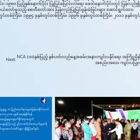
း၊ ၁၉၈၀ ပြည့်နှစ်နောက်ပိုင်း ပြုပြင်ပြောင်းလဲရေး ခေတ်နောက်ပိုင်းတွင် ပြန်လည်၍
်စံပယ်တော်မူသည့် စေတီတော်အား ပြန်လည်ပြုပြင်မွန်းမံခြင်းများ ဆောင်ရွက်ထား
င်တစ်ကြိမ်၊ ၁၉၉၄ ခုနှစ်တွင်တစ်ကြိမ်၊ ၁၉၉၆ ခုနှစ်တွင်တစ်ကြိမ်၊ ၂၀၁၁ ခုနှစ်တွင်
NCA (၁၀)နှစ်ပြည့် နှစ်ပတ်လည်နေ့အခမ်းအနားကျင်းပနိုင်ရေး အကြိုညှိနှို
Next:
အစည်းအဝေး ကျင်းပပြုလ