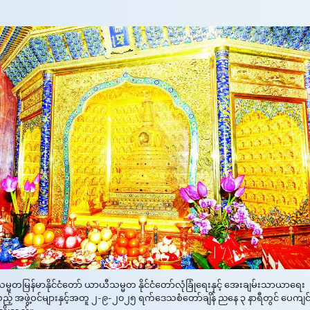
တမြန်မာနိုင်ငံတော် ယာယီသမ္မတ နိုင်ငံတော်လုံခြုံရေးနှင့် အေးချမ်းသာယာရေး
ါလာသည့် အဖွဲ့ဝင်များနှင့်အတူ ၂-၉-၂၀၂၅ ရက်ဒေသစံတော်ချိန် ညနေ ၃ နာရီတွင် ပေကျင