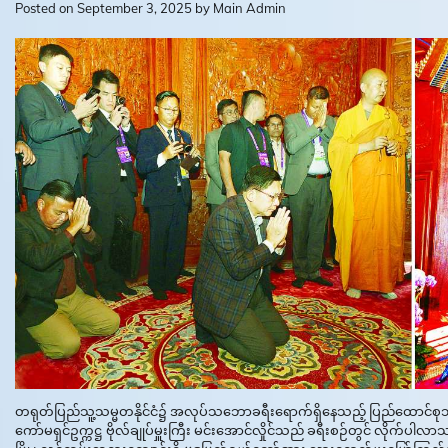
Posted on
September 3, 2025
by
Main Admin
တရုတ်ပြည်သူ့သမ္မတနိုင်ငံ၌ အလုပ်သဘောခရီးရောက်ရှိနေသည့် ပြည်ထောင်စုသမ္မ
ကော်မရှင်ဥက္ကဋ္ဌ ဗိုလ်ချုပ်မှူးကြီး မင်းအောင်လှိုင်သည် ခရီးစဉ်တွင် လိုက်ပ