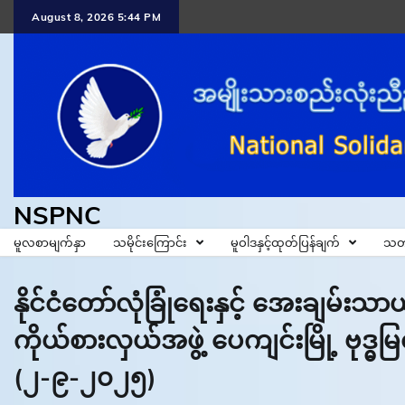
Skip
August 8, 2026 5:44 PM
to
content
NSPNC
မူလစာမျက်နှာ
သမိုင်းကြောင်း
မူဝါဒနှင့်ထုတ်ပြန်ချက်
သတ
နိုင်ငံတော်လုံခြုံရေးနှင့် အေးချမ်း
ကိုယ်စားလှယ်အဖွဲ့ ပေကျင်းမြို့ ဗုဒ္
(၂-၉-၂၀၂၅)