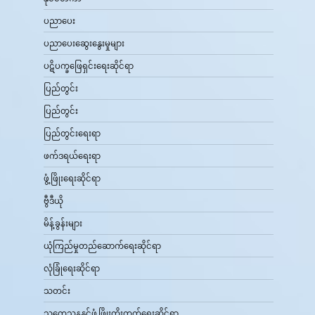
ပညာပေး
ပညာပေးဆွေးနွေးမှုများ
ပဋိပက္ခဖြေရှင်းရေးဆိုင်ရာ
ပြည်တွင်း
ပြည်တွင်း
ပြည်တွင်းရေးရာ
ဖက်ဒရယ်ရေးရာ
ဖွံ့ဖြိုးရေးဆိုင်ရာ
ဗွီဒီယို
မိန့်ခွန်းများ
ယုံကြည်မှုတည်ဆောက်ရေးဆိုင်ရာ
လုံခြုံရေးဆိုင်ရာ
သတင်း
သုတေသနနှင့်ဖွံ့ဖြိုးတိုးတက်ရေးဆိုင်ရာ