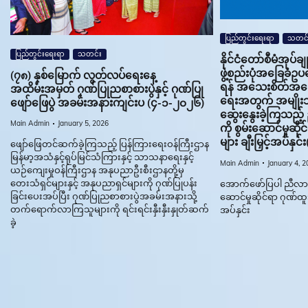
ပြည်တွင်းရေးရာ
သတင်
ပြည်တွင်းရေးရာ
သတင်း
နိုင်ငံတော်စီမံအုပ်
ဖွဲ့စည်းပုံအခြေခံဥပ
(၇၈) နှစ်မြောက် လွတ်လပ်ရေးနေ့
ရန် အသေးစိတ်အခြေခ
အထိမ်းအမှတ် ဂုဏ်ပြုညစာစားပွဲနှင့် ဂုဏ်ပြု
ရေးအတွက် အမျိုးသ
ဖျော်ဖြေပွဲ အခမ်းအနားကျင်းပ (၄-၁-၂၀၂၆)
ဆွေးနွေးခဲ့ကြသည့်
Main Admin
January 5, 2026
ကို စွမ်းဆောင်မှုဆိ
များ ချီးမြှင့်အပ်နှ
ဖျော်ဖြေတင်ဆက်ခဲ့ကြသည့် ပြန်ကြားရေးဝန်ကြီးဌာန
မြန်မာ့အသံနှင့်ရုပ်မြင်သံကြားနှင့် သာသနာရေးနှင့်
Main Admin
January 4, 2
ယဉ်ကျေးမှုဝန်ကြီးဌာန အနုပညာဦးစီးဌာနတို့မှ
တေးသံရှင်များနှင့် အနုပညာရှင်များကို ဂုဏ်ပြုပန်း
အောက်ဖော်ပြပါ ညီလာခံ
ခြင်းပေးအပ်ပြီး ဂုဏ်ပြုညစာစားပွဲအခမ်းအနားသို့
ဆောင်မှုဆိုင်ရာ ဂုဏ်ထူ
တက်‌ရောက်လာကြသူများကို ရင်းရင်းနှီးနှီးနှုတ်ဆက်
အပ်နှင်း
ခဲ့