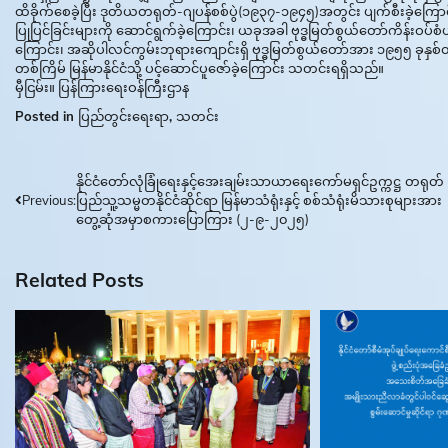
ထိခိုက်စေခဲ့ပြီး ဒုတိယတရုတ်-ဂျပန်စစ်ပွဲ(၁၉၃၇-၁၉၄၅)အတွင်း ပျက်စီးခဲ့ကြောင်
ပြုပြင်ခြင်းများကို ဆောင်ရွက်ခဲ့ကြောင်း၊ ယခုအခါ ဗုဒ္ဓမြတ်စွယ်တော်ကိန်းဝပ
ကြောင်း၊ အဆိုပါလင်ကွမ်းဘုရားကျောင်းရှိ ဗုဒ္ဓမြတ်စွယ်တော်အား ၁၉၅၅ ခုနှစ်တွ
တစ်ကြိမ် မြန်မာနိုင်ငံသို့ ပင့်ဆောင်ပူဇော်ခဲ့ကြောင်း သတင်းရရှိသည်။
မှီငြမ်း။ ပြန်ကြားရေးဝန်ကြီးဌာန
Posted in
ပြည်တွင်းရေးရာ
,
သတင်း
Post
နိုင်ငံတော်လုံခြုံရေးနှင့်အေးချမ်းသာယာရေးကော်မရှင်ဥက္ကဋ္ဌ တရုတ်
Previous:
ပြည်သူ့သမ္မတနိုင်ငံဆိုင်ရာ မြန်မာသံရုံးနှင့် စစ်သံရုံးမိသားစုများအား
navigation
တွေ့ဆုံအမှာစကားပြောကြား (၂-၉-၂၀၂၅)
Related Posts