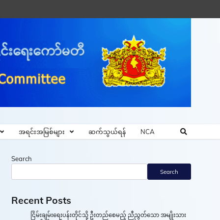
အရင်းအမြစ်များ
ဆက်သွယ်ရန်
NCA
Search
Search
Recent Posts
ငြိမ်းချမ်းရေးပန်းတိုင်သို့ ဦးတည်စေမည့် ညီညွတ်သော အမျိုးသား