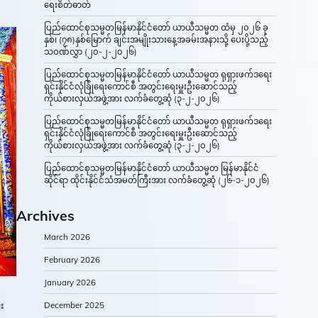
ရေးစိတ်ဓာတ်
ပြည်ထောင်စုသမ္မတမြန်မာနိုင်ငံတော် ယာယီသမ္မတ ထံမှ ၂၀၂၆ ခု
နှစ်၊ (၇၈)နှစ်မြောက် ချင်းအမျိုးသားနေ့အခမ်းအနားသို့ ပေးပို့သည့်
သဝဏ်လွှာ (၂၀-၂-၂၀၂၆)
ပြည်ထောင်စုသမ္မတမြန်မာနိုင်ငံတော် ယာယီသမ္မတ ရုရှားဖက်ဒရေး
ရှင်းနိုင်ငံလုံခြုံရေးကောင်စီ အတွင်းရေးမှူးဦးဆောင်သည့်
ကိုယ်စားလှယ်အဖွဲ့အား လက်ခံတွေ့ဆုံ (၃-၂-၂၀၂၆)
ပြည်ထောင်စုသမ္မတမြန်မာနိုင်ငံတော် ယာယီသမ္မတ ရုရှားဖက်ဒရေး
ရှင်းနိုင်ငံလုံခြုံရေးကောင်စီ အတွင်းရေးမှူးဦးဆောင်သည့်
ကိုယ်စားလှယ်အဖွဲ့အား လက်ခံတွေ့ဆုံ (၃-၂-၂၀၂၆)
ပြည်ထောင်စုသမ္မတမြန်မာနိုင်ငံတော် ယာယီသမ္မတ မြန်မာနိုင်ငံ
ဆိုင်ရာ ထိုင်းနိုင်ငံသံအမတ်ကြီးအား လက်ခံတွေ့ဆုံ (၂၆-၁-၂၀၂၆)
Archives
March 2026
February 2026
January 2026
December 2025
်း