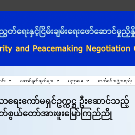
င်း
ဆောင်ရွက်ချက်များ
ပညာပေး
ဆက်စပ်အဖွဲ့အစည်း
သာယာရေးကော်မရှင်ဥက္ကဋ္ဌ ဦးဆောင်သည့်
ဓမြတ်စွယ်တော်အားဖူးမြော်ကြည်ညို