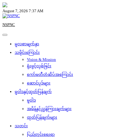
Skip
to
August 7, 2026 7:37 AM
content
NSPNC
မူလစာမျက်နှာ
သမိုင်းကြောင်း
Vision & Mission
ရုံးဖွင့်လှစ်ခြင်း
ကော်မတီတံဆိပ်အကြောင်း
ဆောင်ပုဒ်များ
မူဝါဒနှင့်ထုတ်ပြန်ချက်
မူဝါဒ
အမိန့်နှင့်ညွှန်ကြားချက်များ
ထုတ်ပြန်ချက်များ
သတင်း
ပြည်တွင်းရေးရာ