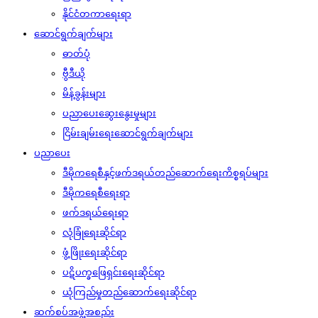
နိုင်ငံတကာရေးရာ
ဆောင်ရွက်ချက်များ
ဓာတ်ပုံ
ဗွီဒီယို
မိန့်ခွန်းများ
ပညာပေးဆွေးနွေးမှုများ
ငြိမ်းချမ်းရေးဆောင်ရွက်ချက်များ
ပညာပေး
ဒီမိုကရေစီနှင့်ဖက်ဒရယ်တည်ဆောက်‌ရေးကိစ္စရပ်များ
ဒီမိုကရေစီရေးရာ
ဖက်ဒရယ်ရေးရာ
လုံခြုံရေးဆိုင်ရာ
ဖွံ့ဖြိုးရေးဆိုင်ရာ
ပဋိပက္ခဖြေရှင်းရေးဆိုင်ရာ
ယုံကြည်မှုတည်ဆောက်ရေးဆိုင်ရာ
ဆက်စပ်အဖွဲ့အစည်း