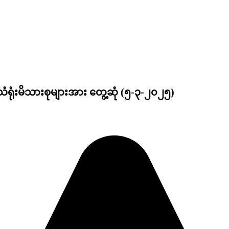
ရာ သံရုံးမိသားစုများအား တွေ့ဆုံ (၅-၃-၂၀၂၅)