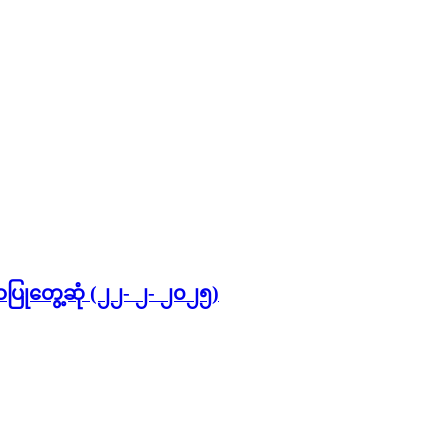
ဂါရဝပြုတွေ့ဆုံ (၂၂- ၂- ၂၀၂၅)