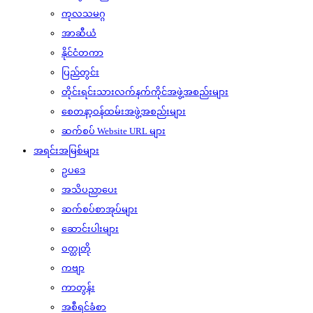
ကုလသမဂ္ဂ
အာဆီယံ
နိုင်ငံတကာ
ပြည်တွင်း
တိုင်းရင်းသားလက်နက်ကိုင်အဖွဲ့အစည်းများ
စေတနာ့ဝန်ထမ်းအဖွဲ့အစည်းများ
ဆက်စပ် Website URL များ
အရင်းအမြစ်များ
ဥပဒေ
အသိပညာပေး
ဆက်စပ်စာအုပ်များ
ဆောင်းပါးများ
ဝတ္ထုတို
ကဗျာ
ကာတွန်း
အစီရင်ခံစာ