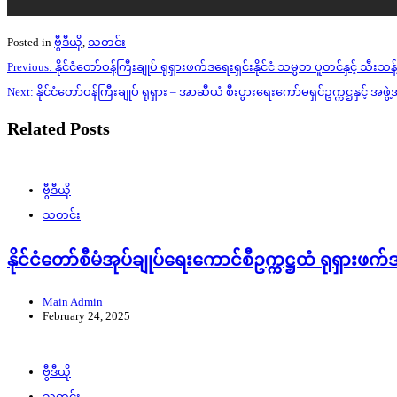
Posted in
ဗွီဒီယို
,
သတင်း
Post
Previous:
နိုင်ငံတော်ဝန်ကြီးချုပ် ရုရှားဖက်ဒရေးရှင်းနိုင်ငံ သမ္မတ ပူတင်နှင့် သီးသ
navigation
Next:
နိုင်ငံတော်ဝန်ကြီးချုပ် ရုရှား – အာဆီယံ စီးပွားရေးကော်မရှင်ဥက္ကဋ္ဌနှင့် အဖွ
Related Posts
ဗွီဒီယို
သတင်း
နိုင်ငံတော်စီမံအုပ်ချုပ်ရေးကောင်စီဥက္ကဋ္ဌထံ ရုရှားဖက်ဒ
Main Admin
February 24, 2025
ဗွီဒီယို
သတင်း