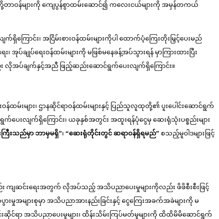
ိတို့တာဝန်များကို ကျေပွန်စွာထမ်းဆောင်၍ ကလေးငယ်များကို အမှန်တကယ်
ိကြောင်း၊ အငြိမ်းစားဝန်ထမ်းများကိုပါ ထောက်ပံ့ကြေးတိုးမြှင့်ပေးမည်
ေး၊ အုပ်ချုပ်ရေးဝန်ထမ်းများကို မဖြစ်မနေခန့်အပ်သွားရန် မှာကြားထားပြီး
း လိုအပ်ချက်နှင့်အညီ ဖြည့်ဆည်းဆောင်ရွက်ပေးလျက်ရှိကြောင်း။
ထမ်းများ၊ ဌာနဆိုင်ရာဝန်ထမ်းများနှင့် ပြည်သူလူထုတို့၏ ပူးပေါင်းဆောင်ရွက်
ဆောင်ရွက်ပေးလျက်ရှိကြောင်း၊ ယခုနှစ်အတွင်း အထူးရန်ပုံငွေမှ ဆေးရုံသုံးပစ္စည်းများ
ြီးသည်မှာ
ဘာမှမရှိ”
၊
“ဆေးရုံတိုင်းတွင် ဆရာဝန်ရှိရမည်”
စသည့်မူဝါဒများဖြင့်
နည်း ကျဆင်းရေးအတွက် လိုအပ်သည့် အသိပညာပေးမှုများကိုလည်း ဖိဖိစီးစီးဖြင့်
ပွားမှုအများစုမှာ အသိပညာအားနည်းခြင်းနှင့် ငွေကြေးအခက်အခဲများကို မ
ပိုင်းဆိုင်ရာ အသိပညာပေးမှုများ၊ ထိန်းသိမ်းကြပ်မတ်မှုများကို ထိထိမိမိဆောင်ရွက်