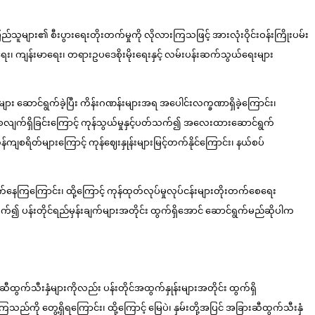
 ပြည်သူများ၏ စီးပွားရေးတိုးတက်မှုကို လိုလားကြသဖြင့် အားလုံးဝိုင်းဝန်းကြိုးပမ်း
ရေး၊ ကျန်းမာရေး၊ တရားဥပဒေစိုးမိုးရေးနှင့် လမ်းပန်းဆက်သွယ်ရေးများ
ှုများ ဆောင်ရွက်ခဲ့ပြီး ကိန်းဂဏန်းများအရ အပေါင်းလက္ခဏာရှိခဲ့ကြောင်း၊
က်စေလျက်ရှိခြင်းကြောင့် ကုန်သွယ်မှုနှင့်ပတ်သက်၍ အလေးထားဆောင်ရွက်
စရိတ်များကြောင့် ကုန်ဈေးနှုန်းများမြင့်တက်နိုင်ကြောင်း၊ နယ်စပ်
်ရွက်နေကြကြောင်း၊ ထို့ကြောင့် ကုန်ထုတ်လုပ်မှုလုပ်ငန်းများတိုးတက်စေရေး
ပတ်သက်၍ ပန်းတိုင်ရည်မှန်းချက်များအတိုင်း ထွက်ရှိအောင် ဆောင်ရွက်မည်ဆိုပါက
၊ ဆီထွက်သီးနှံများကိုလည်း ပန်းတိုင်အထွက်နှုန်းများအတိုင်း ထွက်ရှိ
ကြသည်ကို တွေ့ရှိရကြောင်း၊ ထို့ကြောင့် မြေပဲ၊ နှမ်းတို့အပြင် အခြားဆီထွက်သီးနှံ