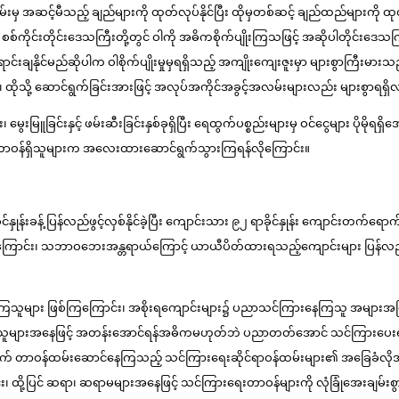
်းမှ အဆင့်မီသည့် ချည်များကို ထုတ်လုပ်နိုင်ပြီး ထိုမှတစ်ဆင့် ချည်ထည်များကို ထု
စ်ကိုင်းတိုင်းဒေသကြီးတို့တွင် ဝါကို အဓိကစိုက်ပျိုးကြသဖြင့် အဆိုပါတိုင်းဒေသကြ
ာင်းချနိုင်မည်ဆိုပါက ဝါစိုက်ပျိုးမှုမှရရှိသည့် အကျိုးကျေးဇူးမှာ များစွာကြီးမ
း၊ ထိုသို့ ဆောင်ရွက်ခြင်းအားဖြင့် အလုပ်အကိုင်အခွင့်အလမ်းများလည်း များစွာရရှ
ေးမြူခြင်းနှင့် ဖမ်းဆီးခြင်းနှစ်ခုရှိပြီး ရေထွက်ပစ္စည်းများမှ ဝင်ငွေများ ပိုမိ
် တာဝန်ရှိသူများက အလေးထားဆောင်ရွက်သွားကြရန်လိုကြောင်း။
နှုန်းခန့် ပြန်လည်ဖွင့်လှစ်နိုင်ခဲ့ပြီး ကျောင်းသား ၉၂ ရာခိုင်နှုန်း ကျောင်းတက်
ရန်လိုကြောင်း၊ သဘာဝဘေးအန္တရာယ်ကြောင့် ယာယီပိတ်ထားရသည့်ကျောင်းများ ပြန်လည်ဖ
းကြသူများ ဖြစ်ကြကြောင်း၊ အစိုးရကျောင်းများ၌ ပညာသင်ကြားနေကြသူ အများအပြားရ
များအနေဖြင့် အတန်းအောင်ရန်အဓိကမဟုတ်ဘဲ ပညာတတ်အောင် သင်ကြားပေးရန်လိ
လိုက် တာဝန်ထမ်းဆောင်နေကြသည့် သင်ကြားရေးဆိုင်ရာဝန်ထမ်းများ၏ အခြေခံလိုအ
ထို့ပြင် ဆရာ၊ ဆရာမများအနေဖြင့် သင်ကြားရေးတာဝန်များကို လုံခြုံအေးချမ်းစွာဖ