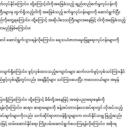
တ်လုပ်နိုင်ကြောင်း၊ ထို့ကြောင့်ဝါကိုအခြေခံသည့် ချည်ထည်စက်မှုလုပ်ငန်းကို
ီးများမှ ထွက်ရှိသည့်ဝါကို အခြေခံသည့် စက်မှုလုပ်ငန်းများကို ဆောင်ရွက်ပြီး
ားသည်ကိုတွေ့ရကြောင်း၊ ထို့ကြောင့် အဆိုပါဒေသကြီးများအနေဖြင့် ဝါကိုအခြေခံသည့်
ိလာမည်ဖြစ်ကြောင်း။
ုရရှိအောင် ဆောင်ရွက်သွားရန်လိုကြောင်း၊ ရေသယံဇာတမွေးမြူရေးလုပ်ငန်းများကို
ရောက်လျက်ရှိကြောင်း၊ ဖွင့်လှစ်ထားသည့်ကျောင်းများ ဆက်လက်ဖွင့်လှစ်သင်ကြားနိုင်
ွင့်လှစ်ချိန်တွင်လည်း အချိန်ပိုများ သင်ကြားပေးပြီး ကလေးငယ်များ အမှန်
ှိကြကြောင်း၊ ထို့ကြောင့် မိမိတို့အနေဖြင့် အခမဲ့ပညာရေးစနစ်ကို
ုကြောင်း၊ ဆရာ၊ ဆရာမများကို ခန့်အပ်တာဝန်ပေးအပ်ရာတွင် လိုအပ်သည့်
ပ်ချက်များကိုလည်း သက်ဆိုင်ရာတာဝန်ရှိသူများက တတ်နိုင်သမျှ ဖြည့်ဆည်း
ြင့် ထမ်းဆောင်နိုင်ရေး ကြိုးပမ်းဆောင်ရွက်ပေးကြရန်လိုကြောင်း၊ အစိုးရ