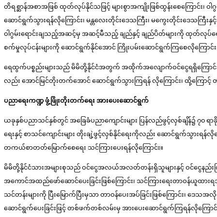
တိရစ္ဆာန်အစာအဖြစ် ထုတ်လုပ်နိုင်သဖြင့် များစွာအကျိုးဖြစ်ထွန်းစေကြောင်း၊ ဝါဂွမ
ဆောင်ရွက်သွားရန်လိုကြောင်း၊ မန္တလေးတိုင်းဒေသကြီး၊ မကွေးတိုင်းဒေသကြီးနှင့် စ
ဝါဂွမ်းရောင်းချသည့်အဆင့်မှ အဆင့်မီသည့် ချည်နှင့် ချည်ပိတ်များကို ထုတ်လုပ်ရေ
စက်မှုလုပ်ငန်းများကို ဆောင်ရွက်နိုင်အောင် ကြိုးပမ်းဆောင်ရွက်ကြစေလိုကြောင်
ရေထွက်ပစ္စည်းများသည် မိမိတို့နိုင်ငံအတွက် အထိုက်အလျောက်ဝင်ငွေရရှိကြောင်း၊ မွ
လည်း အောင်မြင်တိုးတက်အောင် ဆောင်ရွက်သွားကြရန် လိုကြောင်း၊ ထို့ကြောင့
ပညာရေးကဏ္ဍ
ဖွံ့ဖြိုးတိုးတက်ရေး အားပေးဆောင်ရွက်
ယခုနှစ်ပညာသင်နှစ်တွင် အခြေခံပညာကျောင်းများ ပြန်လည်ဖွင့်လှစ်ချိန်၌ ၇၀ ရာခိုင်
ရေးနှင့် စာသင်ကျောင်းများ တိုးချဲ့ဖွင့်လှစ်နိုင်ရေးကိုလည်း ဆောင်ရွက်သွား
တကယ်စာတတ်မြောက်စေရေး သင်ကြားပေးရန်လိုကြောင်း။
မိမိတို့နိုင်ငံသားအများစုသည် ဝင်ငွေအလယ်အလတ်တန်းရှိသူများနှင့် ဝင်ငွေနည်
အကောင်အထည်ဖော်ဆောင်ပေးခြင်းဖြစ်ကြောင်း၊ သင်ကြားရေးတာဝန်ယူထားရသူ
သင်တန်းများကို ပြီးမြောက်ပြီးမှသာ တာဝန်ပေးအပ်ခြင်းဖြစ်ကြောင်း၊ ဒေသအ
ဆောင်ရွက်ပေးခြင်းဖြင့် တစ်ဖက်တစ်လမ်းမှ အားပေးဆောင်ရွက်ကြရန်လိုကြောင်း၊ 