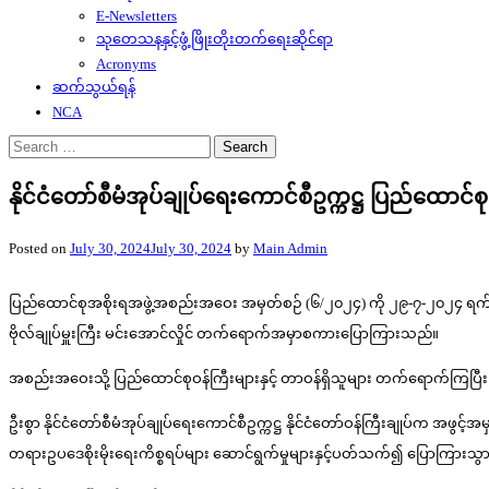
E-Newsletters
သုတေသနနှင့်ဖွံ့ဖြိုးတိုးတက်ရေးဆိုင်ရာ
Acronyms
ဆက်သွယ်ရန်
NCA
Search
for:
နိုင်ငံတော်စီမံအုပ်ချုပ်ရေးကောင်စီဥက္ကဋ္ဌ ပြည်
Posted on
July 30, 2024
July 30, 2024
by
Main Admin
ပြည်ထောင်စုအစိုးရအဖွဲ့အစည်းအဝေး အမှတ်စဉ် (၆/၂၀၂၄) ကို ၂၉-၇-၂၀၂၄ ရက်တွင် နေ
ဗိုလ်ချုပ်မှူးကြီး မင်းအောင်လှိုင် တက်ရောက်အမှာစကားပြောကြားသည်။
အစည်းအဝေးသို့ ပြည်ထောင်စုဝန်ကြီးများနှင့် တာဝန်ရှိသူများ တက်ရောက်ကြပြီး
ဦးစွာ နိုင်ငံတော်စီမံအုပ်ချုပ်ရေးကောင်စီဥက္ကဋ္ဌ နိုင်ငံတော်ဝန်ကြီးချုပ်က အဖွ
တရားဥပဒေစိုးမိုးရေးကိစ္စရပ်များ ဆောင်ရွက်မှုများနှင့်ပတ်သက်၍ ပြောကြားသွ