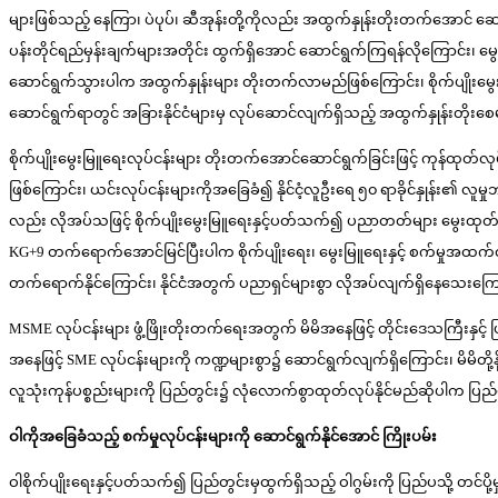
များဖြစ်သည့် နေကြာ၊ ပဲပုပ်၊ ဆီအုန်းတို့ကိုလည်း အထွက်နှုန်းတိုးတက်အောင် ဆ
ပန်းတိုင်ရည်မှန်းချက်များအတိုင်း ထွက်ရှိအောင် ဆောင်ရွက်ကြရန်လိုကြောင်း၊ 
ဆောင်ရွက်သွားပါက အထွက်နှုန်းများ တိုးတက်လာမည်ဖြစ်ကြောင်း၊ စိုက်ပျိုးမွေး
ဆောင်ရွက်ရာတွင် အခြားနိုင်ငံများမှ လုပ်ဆောင်လျက်ရှိသည့် အထွက်နှုန်းတို
စိုက်ပျိုးမွေးမြူရေးလုပ်ငန်းများ တိုးတက်အောင်ဆောင်ရွက်ခြင်းဖြင့် ကုန်ထုတ်လုပ်
ဖြစ်ကြောင်း၊ ယင်းလုပ်ငန်းများကိုအခြေခံ၍ နိုင်ငံ့လူဦးရေ ၅၀ ရာခိုင်နှုန်း၏ လ
လည်း လိုအပ်သဖြင့် စိုက်ပျိုးမွေးမြူရေးနှင့်ပတ်သက်၍ ပညာတတ်များ မွေးထ
KG+9 တက်ရောက်အောင်မြင်ပြီးပါက စိုက်ပျိုးရေး၊ မွေးမြူရေးနှင့် စက်မှုအထ
တက်ရောက်နိုင်ကြောင်း၊ နိုင်ငံအတွက် ပညာရှင်များစွာ လိုအပ်လျက်ရှိနေသေးကြော
MSME လုပ်ငန်းများ ဖွံ့ဖြိုးတိုးတက်ရေးအတွက် မိမိအနေဖြင့် တိုင်းဒေသကြီးနှင့
အနေဖြင့် SME လုပ်ငန်းများကို ကဏ္ဍများစွာ၌ ဆောင်ရွက်လျက်ရှိကြောင်း၊ မိမိတို
လူသုံးကုန်ပစ္စည်းများကို ပြည်တွင်း၌ လုံလောက်စွာထုတ်လုပ်နိုင်မည်ဆိုပါက ပြည်ပ
ဝါကိုအခြေခံသည့်
စက်မှုလုပ်ငန်းများကို
ဆောင်ရွက်နိုင်အောင်
ကြိုးပမ်း
ဝါစိုက်ပျိုးရေးနှင့်ပတ်သက်၍ ပြည်တွင်းမှထွက်ရှိသည့် ဝါဂွမ်းကို ပြည်ပသို့ တင်ပို့မ