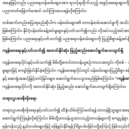
အနေဖြင့်လည်း ပညာရေးဝန်ထမ်းများအား ရသင့်ရထိုက်သည့် အခွင့်အရေးများကို 
ပညာတတ်မြောက်အောင် သင်ကြားပေးရန်လိုကြောင်း၊
တစ်ဆက်တည်းပြောရမည်ဆိုပါက ဝန်ထမ်းများ၏ တာဝန်ထမ်းဆောင်မှုကို အသိအမှတ်ပ
ဖြစ်ကြောင်း၊ နိုင်ငံ့ဝန်ထမ်းခန့်အပ်မှုများနှင့်ပတ်သက်၍လည်း လိုအပ်သည့်အင်အ
ဖြစ်ကြောင်း၊ ပညာရေးနှင့်ပတ်သက်၍ ပညာရေးဝန်ထမ်းများကို ပြည့်မီစွာခန့်အပ
ကျန်းမာရေးနှင့်ပတ်သက်၍ အတတ်နိုင်ဆုံး
ဖြည့်ဆည်းဆောင်ရွက်ပေးလျက်ရှိ
ကျန်းမာရေးပိုင်းနှင့်ပတ်သက်၍ မိမိတို့စတင်တာဝန်ယူစဉ်ကာလအတွင်း ကိုဗစ် – ၁
မှုများဖြင့် ကျော်ဖြတ်နိုင်ခဲ့ကြောင်း၊ ကျန်းမာရေးပိုင်းတွင် ဝန်ထမ်းများပြည့်မီစွ
နှင့် ဆေးရုံအဆင့်မြှင့်တင်ခြင်းများ ဆောင်ရွက်ပေးသွားမည်ဖြစ်ကြောင်း၊
“ကျန်းမ
ကျန်းမာရေးပိုင်းကို အတတ်နိုင်ဆုံး ဖြည့်ဆည်း ဆောင်ရွက်ပေးလျက်ရှိကြောင်း။
တရားဥပဒေစိုးမိုးရေး
တရားဥပဒေစိုးမိုးရေးနှင့်ပတ်သက်၍ ထိန်းသိမ်းကြပ်မတ်ရန် တာဝန်ရှိသူများအနေဖ
ဆောင်ရွက်ကြရန်လိုကြောင်း၊ မိမိတို့တာဝန်ယူထားသည့်တာဝန်များကို ကျေပွန်စ
မှန်ကန်သည့် နည်းလမ်းများဖြင့် ဖြေရှင်းနိုင်ရန် ကြိုးပမ်းခြင်းတို့ကြောင့် ဖြစ်