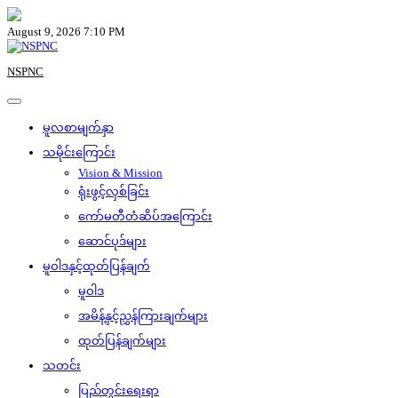
Skip
to
August 9, 2026 7:10 PM
content
NSPNC
မူလစာမျက်နှာ
သမိုင်းကြောင်း
Vision & Mission
ရုံးဖွင့်လှစ်ခြင်း
ကော်မတီတံဆိပ်အကြောင်း
ဆောင်ပုဒ်များ
မူဝါဒနှင့်ထုတ်ပြန်ချက်
မူဝါဒ
အမိန့်နှင့်ညွှန်ကြားချက်များ
ထုတ်ပြန်ချက်များ
သတင်း
ပြည်တွင်းရေးရာ