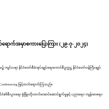
ု့ တက်ရောက်အမှာစကားပြောကြား (၂၉-၇-၂၀၂၄)
်းပရာ နိုင်ငံတော်စီမံအုပ်ချုပ်ရေးကောင်စီဥက္ကဋ္ဌ နိုင်ငံတော်ဝန်ကြီးချုပ်
deo Conferencing ဖြင့်တက်ရောက်ကြသည်။
ုင်ငံ၏စီးပွားရေး ဖွံဖြိုးတိုးတက်အောင်ဆောင်ရွက်မှုနှင့် ပညာရေး၊ ကျန်းမာရေး၊