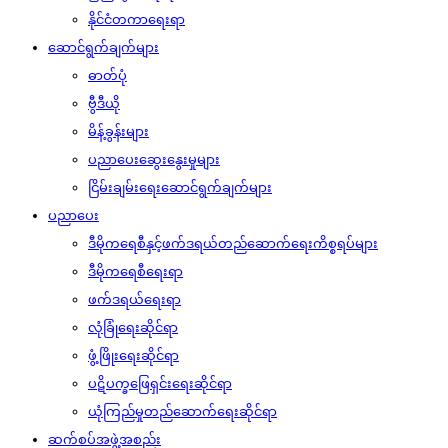
နိုင်ငံတကာရေးရာ
ဆောင်ရွက်ချက်များ
ဓာတ်ပုံ
ဗွီဒီယို
မိန့်ခွန်းများ
ပညာပေးဆွေးနွေးမှုများ
ငြိမ်းချမ်းရေးဆောင်ရွက်ချက်များ
ပညာပေး
ဒီမိုကရေစီနှင့်ဖက်ဒရယ်တည်ဆောက်‌ရေးကိစ္စရပ်များ
ဒီမိုကရေစီရေးရာ
ဖက်ဒရယ်ရေးရာ
လုံခြုံရေးဆိုင်ရာ
ဖွံ့ဖြိုးရေးဆိုင်ရာ
ပဋိပက္ခဖြေရှင်းရေးဆိုင်ရာ
ယုံကြည်မှုတည်ဆောက်ရေးဆိုင်ရာ
ဆက်စပ်အဖွဲ့အစည်း