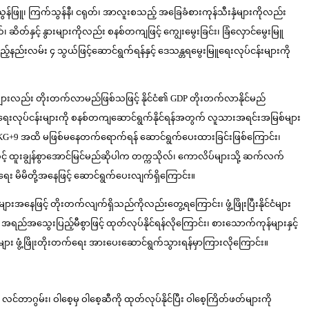
သွန်ဖြူ၊ ကြက်သွန်နီ၊ ငရုတ်၊ အာလူးစသည့် အခြေခံစားကုန်သီးနှံများကိုလည်း
်နှင့် နွားများကိုလည်း စနစ်တကျဖြင့် ကျွေးမွေးခြင်း၊ ခြံလှောင်မွေးမြူ
နည်းလမ်း ၄ သွယ်ဖြင့်ဆောင်ရွက်ရန်နှင့် ဒေသန္တရမွေးမြူရေးလုပ်ငန်းများကို
ပ်ငန်းများလည်း တိုးတက်လာမည်ဖြစ်သဖြင့် နိုင်ငံ၏ GDP တိုးတက်လာနိုင်မည်
မွေးမြူရေးလုပ်ငန်းများကို စနစ်တကျဆောင်ရွက်နိုင်ရန်အတွက် လူသားအရင်းအမြစ်များ
် KG+9 အထိ မဖြစ်မနေတက်ရောက်ရန် ဆောင်ရွက်ပေးထားခြင်းဖြစ်ကြောင်း၊
် ထူးချွန်စွာအောင်မြင်မည်ဆိုပါက တက္ကသိုလ်၊ ကောလိပ်များသို့ ဆက်လက်
ေး မိမိတို့အနေဖြင့် ဆောင်ရွက်ပေးလျက်ရှိကြောင်း။
အနေဖြင့် တိုးတက်လျက်ရှိသည်ကိုလည်းတွေ့ရကြောင်း၊ ဖွံ့ဖြိုးပြီးနိုင်ငံများ
ရည်အသွေးပြည့်မီစွာဖြင့် ထုတ်လုပ်နိုင်ရန်လိုကြောင်း၊ စားသောက်ကုန်များနှင့်
်းများ ဖွံ့ဖြိုးတိုးတက်ရေး အားပေးဆောင်ရွက်သွားရန်မှာကြားလိုကြောင်း။
း၊ လင်တာဂွမ်း၊ ဝါစေ့မှ ဝါစေ့ဆီကို ထုတ်လုပ်နိုင်ပြီး ဝါစေ့ကြိတ်ဖတ်များကို