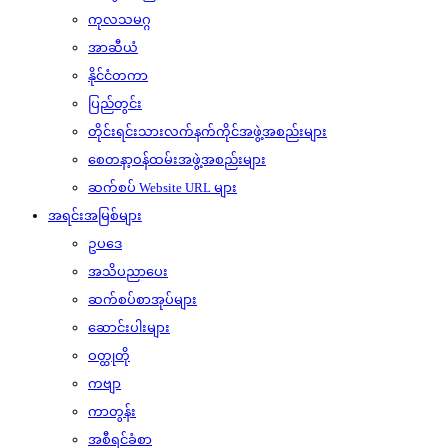
ကုလသမဂ္ဂ
အာဆီယံ
နိုင်ငံတကာ
ပြည်တွင်း
တိုင်းရင်းသားလက်နက်ကိုင်အဖွဲ့အစည်းများ
စေတနာ့ဝန်ထမ်းအဖွဲ့အစည်းများ
ဆက်စပ် Website URL များ
အရင်းအမြစ်များ
ဥပဒေ
အသိပညာပေး
ဆက်စပ်စာအုပ်များ
ဆောင်းပါးများ
ဝတ္ထုတို
ကဗျာ
ကာတွန်း
အစီရင်ခံစာ