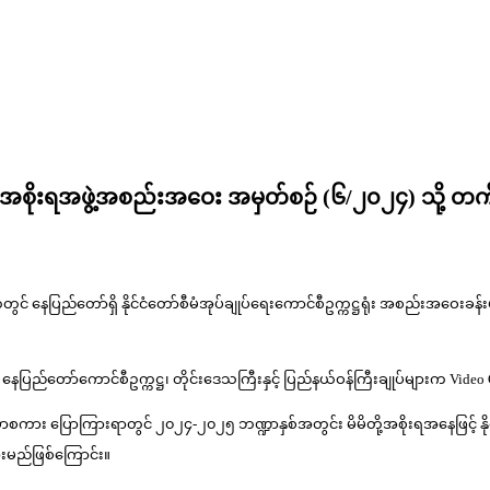
ထောင်စုအစိုးရအဖွဲ့အစည်းအဝေး အမှတ်စဉ် (၆/၂၀၂၄) သိ
ပြည်တော်ရှိ နိုင်ငံတော်စီမံအုပ်ချုပ်ရေးကောင်စီဥက္ကဋ္ဌရုံး အစည်းအဝေးခန်းမ၌ ကျင
 နေပြည်တော်ကောင်စီဥက္ကဋ္ဌ၊ တိုင်းဒေသကြီးနှင့် ပြည်နယ်ဝန်ကြီးချုပ်များက Vi
င့်အမှာစကား ပြောကြားရာတွင် ၂၀၂၄-၂၀၂၅ ဘဏ္ဍာနှစ်အတွင်း မိမိတို့အစိုးရအနေဖြင့် နိ
ားမည်ဖြစ်ကြောင်း။