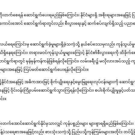
ေး တိုးတက်စေရန် ဆောင်ရွက်ပေးရမည်ဖြစ်ကြောင်း၊ နိုင်ငံများရှိ အစိုးရများအနေဖြင့်
ေးအားကောင်းအောင် ဆောင်ရွက်ရာတွင်လည်း စီးပွားရေးနှင့် ဆက်စပ်လျက်ရှိသည့် ပညာ
င်လယ်ရေကြောင်းမှ ဆောင်ရွက်ခဲ့မှုများရှိခဲ့သကဲ့သို့ နယ်စပ်ဒေသမှလည်း ကုန်သွယ်မ
ိရှိနေရကြောင်း၊ တရားမဝင်ကုန်သွယ်မှုများကြောင့် နိုင်ငံ၏စီးပွားရေးကို ထိခို
က်ရာတွင် မှန်မှန်ကန်ကန်ဖြစ်ရန်လိုကြောင်း၊ လမ်းခရီး၌ မလိုလားအပ်သည့် ကုန်ကျ
ူများအနေဖြင့် ကြပ်မတ်ဆောင်ရွက်ပေးရန်လိုကြောင်း။
ု့နိုင်ငံအနေဖြင့် အဓိကအားဖြင့် စိုက်ပျိုးရေးနှင့်မွေးမြူရေးလုပ်ငန်းများကို ဆောင
ဖြင့် ဝိုင်းဝန်းကြိုးပမ်းဆောင်ရွက်သွားကြရန်လိုကြောင်း၊ စပါးစိုက်ပျိုးမှုနှင့်
င်း။
မိုတိုးတက်အောင်ဆောင်ရွက်နိုင်မှသာလျှင် ကုန်ပစ္စည်းများ များစွာရရှိမည်ဖြစ်ကြောင်း
ာမုန့်ပဲသရေစာအနေဖြင့်လည်း စားသုံးသကဲ့သို့ ပြည်ပသို့ကုန်ကြမ်းများအတိုင်း တင်ပို့