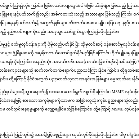
ောင်ရွက်ကြရန်လိုကြောင်း၊ မြန်မာဟင်းလျာတွင်မပါမဖြစ် သီးနှံများဖြစ်သည့် ကြက်
မွေးမြူရေးနှင့်ပတ်သက်၍လည်း အဓိကစားသုံးသည့် အသားများဖြစ်သည့် ကြက်၊ ဝက်၊ ဆိတ
မြူရေးနှင့်ပတ်သက်၍ အထွက်နှုန်းများ တိုးတက်စေရေး၊ မျိုး၊ မြေ၊ ရေ၊ နည်း စသည့်
းစေမည့် နည်းလမ်းများကိုလည်း အတုယူဆောင်ရွက်သွားကြရန်လိုကြောင်း။
မှုနှင့် စက်မှုလုပ်ငန်းများကို ပိုမိုလည်ပတ်နိုင်ပြီး ထိုမှတစ်ဆင့် ဝန်ဆောင်မှုလု
ူမှုဘဝများ ဖွံ့ဖြိုးရေးကို အမှန်တကယ်ဆောင်ရွက်နိုင်မည်ဖြစ်ကြောင်း၊ စိုက်ပျိုး
ုတ်ပေးရန်လိုကြောင်း၊ အနည်းဆုံး အလယ်တန်းအဆင့် တတ်မြောက်ရန်လိုအပ်သဖြင့
က်တန်းကျောင်းများကို ဆက်လက်တက်ရောက်ပညာသင်ကြားနိုင်ကြောင်း၊ ထိုမှတစ်ဆင့
င်း၊ ထို့ကြောင့် နိုင်ငံအတွက် ပညာတတ်လူသားအရင်းအမြစ်များ မွေးထုတ်ပေးနိုင်ရ
် ပြည်နယ်များသို့သွားရောက်၍ အားပေးဆောင်ရွက်လျက်ရှိကြောင်း၊ MSME လုပ်ငန်းများ
့နိုင်ငံအနေဖြင့် စားသောက်ကုန်များကိုသာမက အခြားလူသုံးကုန်ပစ္စည်းများကိုလည်း အ
မှ တင်သွင်းနေရမှုများကို လျှော့ချနိုင်မည်ဖြစ်ကြောင်း၊ ထို့ကြောင့် MSME လုပ်ငန
ှုမပြုဘဲ ပြည်တွင်း၌ အဆင့်မြှင့်ပစ္စည်းများ ထုတ်လုပ်နိုင်ရန်လိုကြောင်း၊ ဝါမှ ဝါဂွမ်