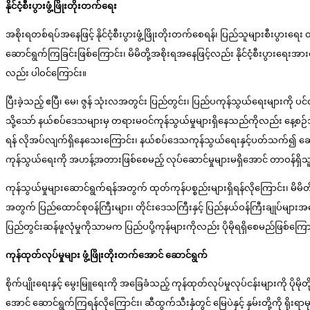
နိုင်ငံ့စီးပွားဖွံ့ဖြိုးတိုးတက်ရေး
အစိုးရတစ်ရပ်အနေဖြင့် နိုင်ငံ့စီးပွားဖွံ့ဖြိုးတိုးတက်စေရန်၊ ပြည်သူများစီးပွားရ
ဆောင်ရွက်ကြခြင်းဖြစ်ကြောင်း၊ မိမိတို့အစိုးရအနေဖြင့်လည်း နိုင်ငံ့စီးပွားရ
လည်း ပါဝင်ကြောင်း။
ပြီးခဲ့သည့် ဧပြီ၊ မေ၊ ဇွန် သုံးလအတွင်း ပြည်တွင်း၊ ပြည်ပကုန်သွယ်ရေးများကို ပ
သို့သော် နယ်စပ်ဒေသများမှ တရားမဝင်ကုန်သွယ်မှုများရှိနေသည်ကိုလည်း နေ့စဉ်သ
ရန် လိုအပ်လျက်ရှိနေသေးကြောင်း၊ နယ်စပ်ဒေသကုန်သွယ်ရေးနှင့်ပတ်သက်၍ ဆောင်ရွ
ကုန်သွယ်ရေးကို အဟန့်အတားဖြစ်စေမည့် လုပ်ဆောင်မှုများမရှိအောင် တာဝန်ရှိသ
ကုန်သွယ်မှုများဆောင်ရွက်ရန်အတွက် ထုတ်ကုန်ပစ္စည်းများရှိရန်လိုကြောင်း၊ မိမိတိ
အတွက် ပြည်ထောင်စုဝန်ကြီးများ၊ တိုင်းဒေသကြီးနှင့် ပြည်နယ်ဝန်ကြီးချုပ်များအနေ
ပြည်တွင်းဆန်ဖူလုံမှုကိုသာမက ပြည်ပပို့ကုန်များကိုလည်း ပိုမိုရရှိစေမည်ဖြစ်ကြော
ကုန်ထုတ်လုပ်မှုများ
ဖွံ့ဖြိုးတိုးတက်အောင်
ဆောင်ရွက်
စိုက်ပျိုးရေးနှင့် မွေးမြူရေးကို အခြေခံသည့် ကုန်ထုတ်လုပ်မှုလုပ်ငန်းများကို ပို
အောင် ဆောင်ရွက်ကြရန်လိုကြောင်း၊ ဆီထွက်သီးနှံတွင် မြေပဲနှင့် နှမ်းတို့ကို ရိုးရ