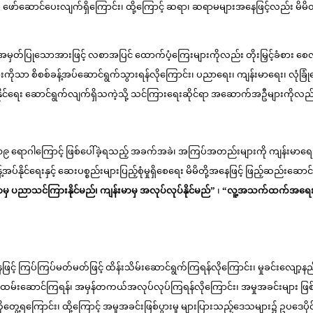
ဖော်ဆောင်ပေးလျက်ရှိကြောင်း၊ ထို့ကြောင့် ဆရာ၊ ဆရာမများအနေဖြင့်လည်း မိမ
ြုသောအားဖြင့် လစာအပြင် ထောက်ပံ့ကြေးများကိုလည်း တိုးမြှင့်ခံစား စေလျက်ရှ
ားကိုသာ စိစစ်ခန့်အပ်ဆောင်ရွက်သွားရန်လိုကြောင်း၊ ပညာရေး၊ ကျန်းမာရေး၊ လုံခြုံရ
်နိုင်ရေး ဆောင်ရွက်လျက်ရှိသကဲ့သို့ သင်ကြားရေးဆိုင်ရာ အဆောက်အဦများကိုလည်
၉ ရောဂါကြောင့် ဖြစ်ပေါ်ခဲ့ရသည့် အခက်အခဲ၊ အကြပ်အတည်းများကို ကျန်းမာရေးဝန်
ာ ခန့်အပ်နိုင်ရေးနှင့် ဆေးပစ္စည်းများပြည့်စုံမှုရှိစေရေး မိမိတို့အနေဖြင့် ဖြည့်ဆည်း
ာမှ
ပညာသင်ကြားနိုင်မည်၊ ကျန်းမာမှ
အလုပ်လုပ်နိုင်မည်”
၊
“လူ့အသက်ထက်အရေးက
ြင့် ကြပ်ကြပ်မတ်မတ်ဖြင့် ထိန်းသိမ်းဆောင်ရွက်ကြရန်လိုကြောင်း၊ မှုခင်းလျော့
ွာ ထမ်းဆောင်ကြရန်၊ အမှန်တကယ်အလုပ်လုပ်ကြရန်လိုကြောင်း၊ အမှုအခင်းများ ဖြစ်
သည်ကိုတွေ့ရကြောင်း၊ ထို့ကြောင့် အမှုအခင်းဖြစ်ပွားမှု များပြားသည့်ဒေသများ၌ ဥပဒေ