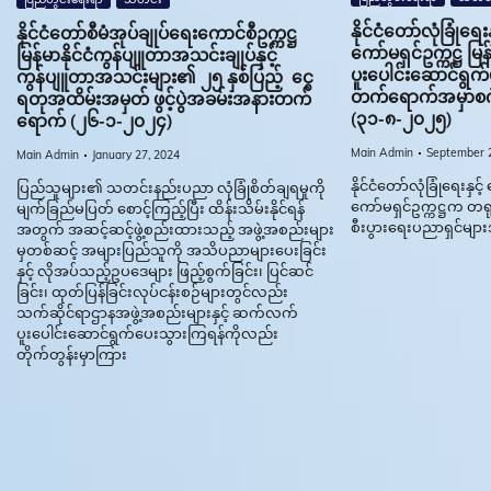
နိုင်ငံတော်လုံခြုံ
နိုင်ငံတော်စီမံအုပ်ချုပ်ရေးကောင်စီဥက္ကဋ္ဌ
ကော်မရှင်ဥက္ကဋ္ဌ မြ
မြန်မာနိုင်ငံကွန်ပျူတာအသင်းချုပ်နှင့်
ပူးပေါင်းဆောင်ရွက်မှု
ကွန်ပျူတာအသင်းများ၏ ၂၅ နှစ်ပြည့် ငွေ
တက်ရောက်အမှာစက
ရတုအထိမ်းအမှတ် ဖွင့်ပွဲအခမ်းအနားတက်
(၃၁-၈-၂၀၂၅)
ရောက် (၂၆-၁-၂၀၂၄)
Main Admin
September 2
Main Admin
January 27, 2024
နိုင်ငံတော်လုံခြုံရေးန
ပြည်သူများ၏ သတင်းနည်းပညာ လုံခြုံစိတ်ချရမှုကို
ကော်မရှင်ဥက္ကဋ္ဌက တရုတ
မျက်ခြည်မပြတ် စောင့်ကြည့်ပြီး ထိန်းသိမ်းနိုင်ရန်
စီးပွားရေးပညာရှင်များအာ
အတွက် အဆင့်ဆင့်ဖွဲ့စည်းထားသည့် အဖွဲ့အစည်းများ
မှတစ်ဆင့် အများပြည်သူကို အသိပညာများပေးခြင်း
နှင့် လိုအပ်သည့်ဥပဒေများ ဖြည့်စွက်ခြင်း၊ ပြင်ဆင်
ခြင်း၊ ထုတ်ပြန်ခြင်းလုပ်ငန်းစဉ်များတွင်လည်း
သက်ဆိုင်ရာဌာနအဖွဲ့အစည်းများနှင့် ဆက်လက်
ပူးပေါင်းဆောင်ရွက်ပေးသွားကြရန်ကိုလည်း
တိုက်တွန်းမှာကြား