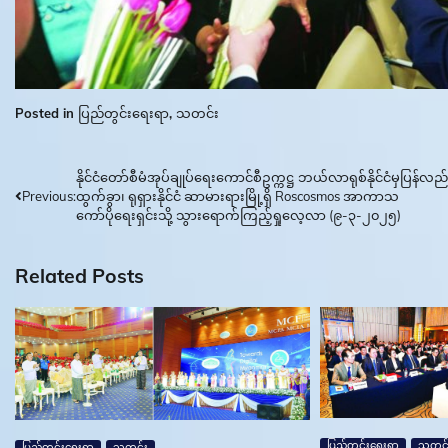
Posted in
ပြည်တွင်းရေးရာ
,
သတင်း
Post
နိုင်ငံတော်စီမံအုပ်ချုပ်ရေးကောင်စီဥက္ကဋ္ဌ ဘယ်လာရုစ်နိုင်ငံမှပြန်လည်
Previous:
ထွက်ခွာ၊ ရုရှားနိုင်ငံ ဆာမားရားမြို့ရှိ Roscosmos အာကာသ
navigation
ကော်ပိုရေးရှင်းသို့ သွားရောက်ကြည့်ရှုလေ့လာ (၉-၃-၂၀၂၅)
Related Posts
ပြည်တွင်းရေးရာ
သတင်
ပြည်တွင်းရေးရာ
သတင်း