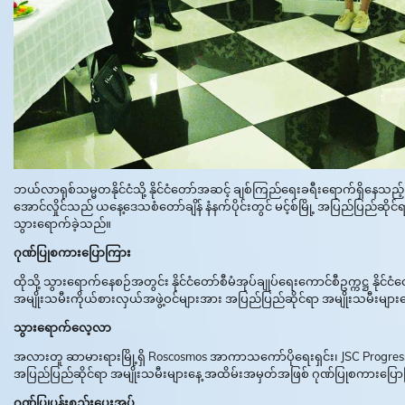
ဘယ်လာရုစ်သမ္မတနိုင်ငံသို့ နိုင်ငံတော်အဆင့် ချစ်ကြည်ရေးခရီးရောက်ရှိနေသည့် နိုင်င
အောင်လှိုင်သည် ယနေ့ဒေသစံတော်ချိန် နံနက်ပိုင်းတွင် မင့်စ်မြို့ အပြည်ပြည်ဆိုင
သွားရောက်ခဲ့သည်။
ဂုဏ်ပြုစကားပြောကြား
ထိုသို့ သွားရောက်နေစဉ်အတွင်း နိုင်ငံတော်စီမံအုပ်ချုပ်ရေးကောင်စီဥက္ကဋ္ဌ နို
အမျိုးသမီးကိုယ်စားလှယ်အဖွဲ့ဝင်များအား အပြည်ပြည်ဆိုင်ရာ အမျိုးသမီးမ
သွားရောက်လေ့လာ
အလားတူ ဆာမားရားမြို့ရှိ Roscosmos အာကာသကော်ပိုရေးရှင်း၊ JSC Progress
အပြည်ပြည်ဆိုင်ရာ အမျိုးသမီးများနေ့ အထိမ်းအမှတ်အဖြစ် ဂုဏ်ပြုစကားပြော
ဂုဏ်ပြုပန်းစည်းပေးအပ်