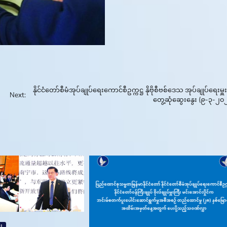
နိုင်ငံတော်စီမံအုပ်ချုပ်ရေးကောင်စီဥက္ကဋ္ဌ နိုဗိုစီဗစ်ဒေသ အုပ်ချုပ်ရေးမှူးန
Next:
တွေ့ဆုံဆွေးနွေး (၉-၃-၂၀
း