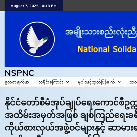
Skip
August 7, 2026 10:48 PM
to
content
NSPNC
မူလစာမျက်နှာ
သမိုင်းကြောင်း
မူဝါဒနှင့်ထုတ်ပြန်ချက်
သတ
နိုင်ငံတော်စီမံအုပ်ချုပ်ရေးကောင်စီဥက
အထိမ်းအမှတ်အဖြစ် ချစ်ကြည်ရေးခရီ
ကိုယ်စားလှယ်အဖွဲ့ဝင်များနှင့် ဆာမား