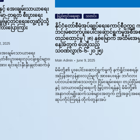
ရေးနှင့် အေးချမ်းသာယာရေး
န်မာ-တရုတ် စီးပွားရေး
ပြည်တွင်းရေးရာ
သတင်း
မြှင့်တင်ရေးတွေ့ဆုံပွဲသို့
နိုင်ငံတော်စီမံအုပ်ချုပ်ရေးကောင်စီဥက္ကဋ္ဌ 
ားပြောကြား
ဘင်းမ်စတက်ပူးပေါင်းဆောင်ရွက်မှုအစီအစ
တည်ထောင်မှု (၂၈) နှစ်မြောက် အထိမ်းအမ
, 2025
နေ့အတွက် ပေးပို့သည့်
သဝဏ်လွှာ(၆-၆-၂၀၂၅)
ှင့် အေးချမ်းသာယာရေး
်စီးပွားရေးလုပ်ငန်းရှင်များ၊
Main Admin
June 9, 2025
း ရင်းရင်းနှီးနှီးနှုတ်ဆက်ခဲ့
မိမိတို့၏ ပူးပေါင်းဆောင်ရွက်မှုကို နက်ရှိုင်းစေရန်၊
အပြန်အလှန်နားလည်မှုကို အားပေးရန်၊ ဘင်္ဂလား
ပင်လယ်အော်ဒေသတွင်း ငြိမ်းချမ်းရေး၊ တည်ငြိမ်
နှင့် သာယာဝပြောရေးကို မြှင့်တင်ရန်နှင့် မိမိတို့၏
အနာဂတ်မျိုးဆက်သစ်များအတွက် ဤအခွင့်အရေ
ဆုပ်ကိုင်ကြရန် တိုက်တွန်းအပ်