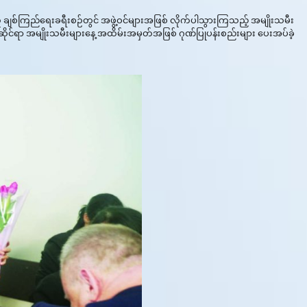
ှင့်အတူ ချစ်ကြည်ရေးခရီးစဉ်တွင် အဖွဲ့ဝင်များအဖြစ် လိုက်ပါသွားကြသည့် အမျိုးသမီး
ိုင်ရာ အမျိုးသမီးများနေ့ အထိမ်းအမှတ်အဖြစ် ဂုဏ်ပြုပန်းစည်းများ ပေးအပ်ခဲ့