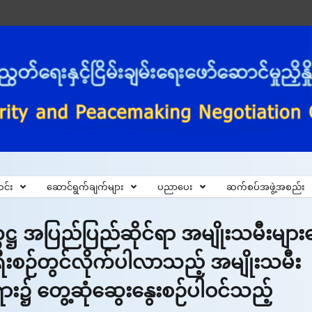
င်း
ဆောင်ရွက်ချက်များ
ပညာပေး
ဆက်စပ်အဖွဲ့အစည်း
္ကဋ္ဌ အပြည်ပြည်ဆိုင်ရာ အမျိုးသမီးများန
းစဉ်တွင်လိုက်ပါလာသည့် အမျိုးသမီး
ရား၌ တွေ့ဆုံဆွေးနွေးစဉ်ပါဝင်သည့်