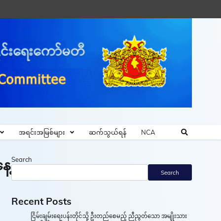
အရင်းအမြစ်များ
ဆက်သွယ်ရန်
NCA
Search
ေ့
Search
Recent Posts
ငြိမ်းချမ်းရေးပန်းတိုင်သို့ ဦးတည်စေမည့် ညီညွတ်သော အမျိုးသား