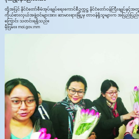
ထို့အပြင် နိုင်ငံတော်စီမံအုပ်ချုပ်ရေးကောင်စီဥက္ကဋ္ဌ နိုင်ငံတော်ဝန်ကြီးချုပ်န
ကိုယ်စားလှယ်အဖွဲ့ဝင်များအား ဆာမားရားမြို့မှ တာဝန်ရှိသူများက အပြည်ပြည်ဆ
ကြောင်း သတင်းရရှိသည်။
မှီငြမ်း။ moi.gov.mm