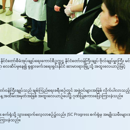
ံတော်စီမံအုပ်ချုပ်ရေးကောင်စီဥက္ကဋ္ဌ နိုင်ငံတော်ဝန်ကြီးချုပ် ဗိုလ်ချုပ်မှူးကြီး မင်
်ရာ လေဆိပ်မှနေ၍ ရုရှားဖက်ဒရေးရှင်းနိုင်ငံ ဆာမားရားမြို့သို့ အထူးလေယာဉ်ဖြင့်
င်ငံတော်ဝန်ကြီးချုပ်သည် ချစ်ကြည်ရေးခရီးစဉ်တွင် အဖွဲ့ဝင်များအဖြစ် လိုက်ပါလာသည့်
ျားနေ့ အထိမ်းအမှတ်အဖြစ် အထူးလေယာဉ်ပေါ်၌ ဂုဏ်ပြုစကားပြောကြားခဲ့သည်။
 စက်ရုံသို့ သွားရောက်လေ့လာစဉ်၌လည်း JSC Progress စက်ရုံမှ အမျိုးသမီးများ
ကြားခဲ့သည်။