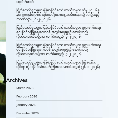
ရေးစိတ်ဓာတ်
ပြည်ထောင်စုသမ္မတမြန်မာနိုင်ငံတော် ယာယီသမ္မတ ထံမှ ၂၀၂၆ ခု
နှစ်၊ (၇၈)နှစ်မြောက် ချင်းအမျိုးသားနေ့အခမ်းအနားသို့ ပေးပို့သည့်
သဝဏ်လွှာ (၂၀-၂-၂၀၂၆)
ပြည်ထောင်စုသမ္မတမြန်မာနိုင်ငံတော် ယာယီသမ္မတ ရုရှားဖက်ဒရေး
ရှင်းနိုင်ငံလုံခြုံရေးကောင်စီ အတွင်းရေးမှူးဦးဆောင်သည့်
ကိုယ်စားလှယ်အဖွဲ့အား လက်ခံတွေ့ဆုံ (၃-၂-၂၀၂၆)
ပြည်ထောင်စုသမ္မတမြန်မာနိုင်ငံတော် ယာယီသမ္မတ ရုရှားဖက်ဒရေး
ရှင်းနိုင်ငံလုံခြုံရေးကောင်စီ အတွင်းရေးမှူးဦးဆောင်သည့်
ကိုယ်စားလှယ်အဖွဲ့အား လက်ခံတွေ့ဆုံ (၃-၂-၂၀၂၆)
ပြည်ထောင်စုသမ္မတမြန်မာနိုင်ငံတော် ယာယီသမ္မတ မြန်မာနိုင်ငံ
ဆိုင်ရာ ထိုင်းနိုင်ငံသံအမတ်ကြီးအား လက်ခံတွေ့ဆုံ (၂၆-၁-၂၀၂၆)
Archives
March 2026
February 2026
January 2026
December 2025