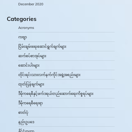
December 2020
Categories
Acronyms
ကဗျာ
ငြိမ်းချမ်းရေးဆောင်ရွက်ချက်များ
ဆက်စပ်စာအုပ်များ
ဆောင်းပါးများ
တိုင်းရင်းသားလက်နက်ကိုင်အဖွဲ့အစည်းများ
ထုတ်ပြန်ချက်များ
ဒီမိုကရေစီနှင့်ဖက်ဒရယ်တည်ဆောက်‌ရေးကိစ္စရပ်များ
ဒီမိုကရေစီရေးရာ
ဓာတ်ပုံ
နည်းဥပဒေ
နိုင်ငံတကာ