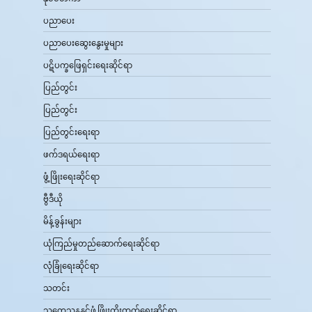
ပညာပေး
ပညာပေးဆွေးနွေးမှုများ
ပဋိပက္ခဖြေရှင်းရေးဆိုင်ရာ
ပြည်တွင်း
ပြည်တွင်း
ပြည်တွင်းရေးရာ
ဖက်ဒရယ်ရေးရာ
ဖွံ့ဖြိုးရေးဆိုင်ရာ
ဗွီဒီယို
မိန့်ခွန်းများ
ယုံကြည်မှုတည်ဆောက်ရေးဆိုင်ရာ
လုံခြုံရေးဆိုင်ရာ
သတင်း
သုတေသနနှင့်ဖွံ့ဖြိုးတိုးတက်ရေးဆိုင်ရာ