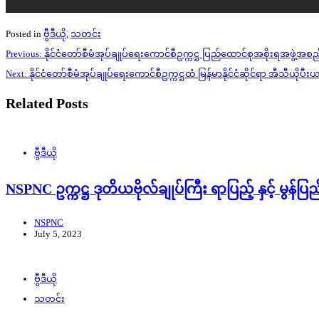
Posted in
ဗွီဒီယို
,
သတင်း
Post
Previous:
နိုင်ငံတော်စီမံအုပ်ချုပ်ရေးကောင်စီဥက္ကဋ္ဌ ပြည်ထောင်စုအစိုးရအဖ
navigation
Next:
နိုင်ငံတော်စီမံအုပ်ချုပ်ရေးကောင်စီဥက္ကဋ္ဌထံ မြန်မာနိုင်ငံဆိုင်ရာ အီ
Related Posts
ဗွီဒီယို
NSPNC ဥက္ကဋ္ဌ ဒုတိယဗိုလ်ချုပ်ကြီး ရာပြည့် နှင့် မွန
NSPNC
July 5, 2023
ဗွီဒီယို
သတင်း