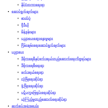
နိုင်ငံတကာရေးရာ
ဆောင်ရွက်ချက်များ
ဓာတ်ပုံ
ဗွီဒီယို
မိန့်ခွန်းများ
ပညာပေးဆွေးနွေးမှုများ
ငြိမ်းချမ်းရေးဆောင်ရွက်ချက်များ
ပညာပေး
ဒီမိုကရေစီနှင့်ဖက်ဒရယ်တည်ဆောက်‌ရေးကိစ္စရပ်များ
ဒီမိုကရေစီရေးရာ
ဖက်ဒရယ်ရေးရာ
လုံခြုံရေးဆိုင်ရာ
ဖွံ့ဖြိုးရေးဆိုင်ရာ
ပဋိပက္ခဖြေရှင်းရေးဆိုင်ရာ
ယုံကြည်မှုတည်ဆောက်ရေးဆိုင်ရာ
ဆက်စပ်အဖွဲ့အစည်း