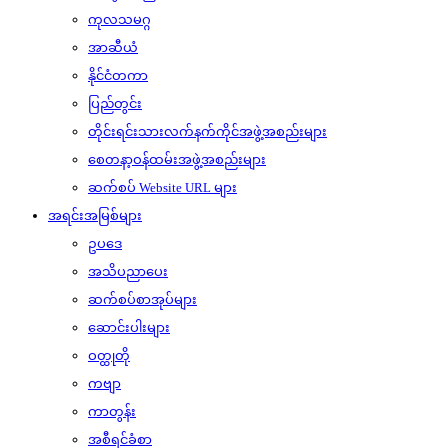
ကုလသမဂ္ဂ
အာဆီယံ
နိုင်ငံတကာ
ပြည်တွင်း
တိုင်းရင်းသားလက်နက်ကိုင်အဖွဲ့အစည်းများ
စေတနာ့ဝန်ထမ်းအဖွဲ့အစည်းများ
ဆက်စပ် Website URL များ
အရင်းအမြစ်များ
ဥပဒေ
အသိပညာပေး
ဆက်စပ်စာအုပ်များ
ဆောင်းပါးများ
ဝတ္ထုတို
ကဗျာ
ကာတွန်း
အစီရင်ခံစာ