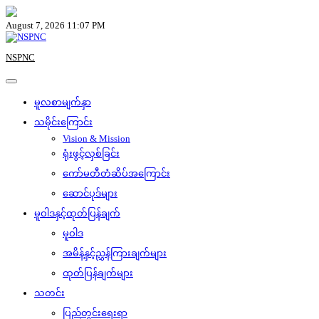
Skip
to
August 7, 2026 11:07 PM
content
NSPNC
မူလစာမျက်နှာ
သမိုင်းကြောင်း
Vision & Mission
ရုံးဖွင့်လှစ်ခြင်း
ကော်မတီတံဆိပ်အကြောင်း
ဆောင်ပုဒ်များ
မူဝါဒနှင့်ထုတ်ပြန်ချက်
မူဝါဒ
အမိန့်နှင့်ညွှန်ကြားချက်များ
ထုတ်ပြန်ချက်များ
သတင်း
ပြည်တွင်းရေးရာ