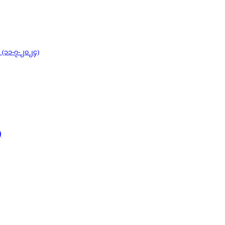
် (၁၁-၇-၂၀၂၄)
)