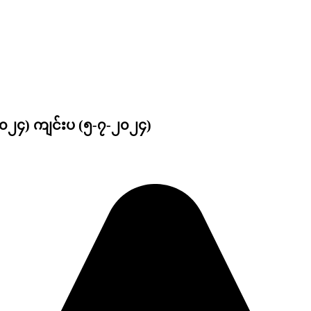
၀၂၄) ကျင်းပ (၅-၇-၂၀၂၄)