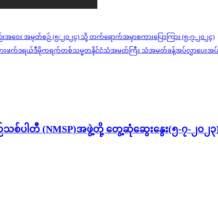
ွဲ့အစည်းအဝေး အမှတ်စဉ် (၅/၂၀၂၄) သို့ တက်ရောက်အမှာစကားပြောကြား (၅-၇-၂၀၂၄)
သီယိုပီးယားဖက်ဒရယ်ဒီမိုကရက်တစ်သမ္မတနိုင်ငံသံအမတ်ကြီး သံအမတ်ခန့်အပ်လွှာပေးအပ
်ပြည်သစ်ပါတီ (NMSP)အဖွဲ့တို့ တွေ့ဆုံဆွေးနွေး(၅-၇-၂၀၂၃