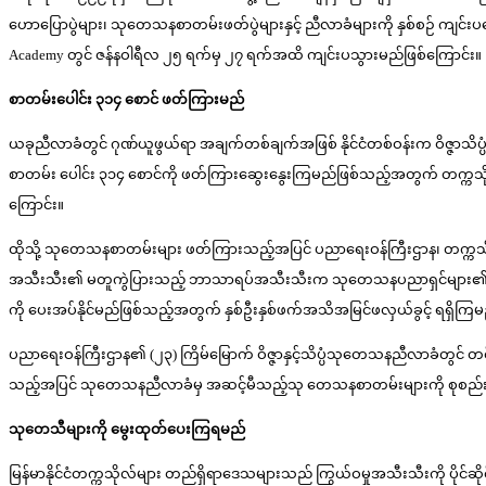
ဟောပြောပွဲများ၊ သုတေသနစာတမ်းဖတ်ပွဲများနှင့် ညီလာခံများကို နှစ်စဉ် ကျင်း
Academy တွင် ဇန်နဝါရီလ ၂၅ ရက်မှ ၂၇ ရက်အထိ ကျင်းပသွားမည်ဖြစ်ကြောင်း။
စာတမ်းပေါင်း ၃၁၄ စောင် ဖတ်ကြားမည်
ယခုညီလာခံတွင် ဂုဏ်ယူဖွယ်ရာ အချက်တစ်ချက်အဖြစ် နိုင်ငံတစ်ဝန်းက ဝိဇ္ဇာသ
စာတမ်း ပေါင်း ၃၁၄ စောင်ကို ဖတ်ကြားဆွေးနွေးကြမည်ဖြစ်သည့်အတွက် တက္ကသိုလ
ကြောင်း။
ထိုသို့ သုတေသနစာတမ်းများ ဖတ်ကြားသည့်အပြင် ပညာရေးဝန်ကြီးဌာန၊ တက္ကသ
အသီးသီး၏ မတူကွဲပြားသည့် ဘာသာရပ်အသီးသီးက သုတေသနပညာရှင်များ၏ တီထွင်
ကို ပေးအပ်နိုင်မည်ဖြစ်သည့်အတွက် နှစ်ဦးနှစ်ဖက်အသိအမြင်ဖလှယ်ခွင့် ရရှိကြမ
ပညာရေးဝန်ကြီးဌာန၏ (၂၃) ကြိမ်မြောက် ဝိဇ္ဇာနှင့်သိပ္ပံသုတေသနညီလာခံတွ
သည့်အပြင် သုတေသနညီလာခံမှ အဆင့်မီသည့်သု တေသနစာတမ်းများကို စုစည်းပ
သုတေသီများကို မွေးထုတ်ပေးကြရမည်
မြန်မာနိုင်ငံတက္ကသိုလ်များ တည်ရှိရာဒေသများသည် ကြွယ်ဝမှုအသီးသီးကို ပိုင်