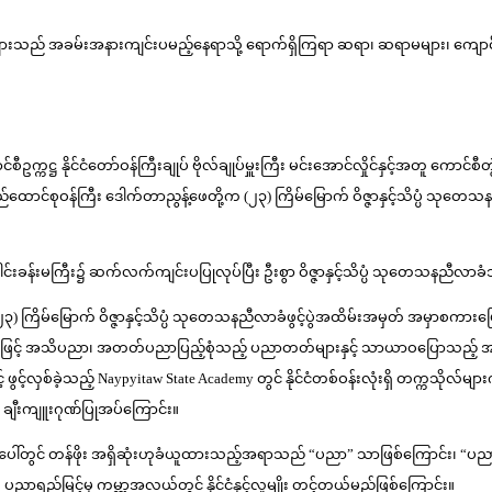
 အဖွဲ့ဝင်များသည် အခမ်းအနားကျင်းပမည့်နေရာသို့ ရောက်ရှိကြရာ ဆရာ၊ ဆရာမများ၊ ကျောင်
က္ကဋ္ဌ နိုင်ငံတော်ဝန်ကြီးချုပ် ဗိုလ်ချုပ်မှူးကြီး မင်းအောင်လှိုင်နှင့်အတူ ကောင်
ပြည်ထောင်စုဝန်ကြီး ဒေါက်တာညွန့်ဖေတို့က (၂၃) ကြိမ်မြောက် ဝိဇ္ဇာနှင့်သိပ္ပံ သုတေသ
းခန်းမကြီး၌ ဆက်လက်ကျင်းပပြုလုပ်ပြီး ဦးစွာ ဝိဇ္ဇာနှင့်သိပ္ပံ သုတေသနညီလာခံသီ
 (၂၃) ကြိမ်မြောက် ဝိဇ္ဇာနှင့်သိပ္ပံ သုတေသနညီလာခံဖွင့်ပွဲအထိမ်းအမှတ် အမှာစကာ
်အနေဖြင့် အသိပညာ၊ အတတ်ပညာပြည့်စုံသည့် ပညာတတ်များနှင့် သာယာဝပြောသည့် အန
ွင့်လှစ်ခဲ့သည့် Naypyitaw State Academy တွင် နိုင်ငံတစ်ဝန်းလုံးရှိ တက္ကသိုလ
ချီးကျူးဂုဏ်ပြုအပ်ကြောင်း။
ါ်တွင် တန်ဖိုး အရှိဆုံးဟုခံယူထားသည့်အရာသည် “ပညာ” သာဖြစ်ကြောင်း၊ “ပည
ပညာရည်မြင့်မှ ကမ္ဘာ့အလယ်တွင် နိုင်ငံနှင့်လူမျိုး တင့်တယ်မည်ဖြစ်ကြောင်း။