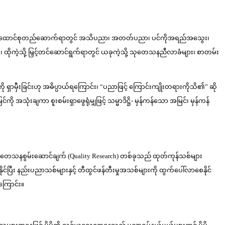
ံသည့် ပြည်ထောင်စုတည်ဆောက်ရာတွင် အသိပညာ၊ အတတ်ပညာ၊ ပင်ကိုအရည်အသွေး၊
၊ ထိုကဲ့သို့ မြှင့်တင်ဆောင်ရွက်ရာတွင် ယခုကဲ့သို့ သုတေသနညီလာခံများ၊ စာတမ်း
ာမှီးခြင်းဟု အဓိပ္ပာယ်ရကြောင်း၊ “ပညာဖြင့် ကြောင်းကျိုးတရားကိုသိ၏” ဆို
ုံးချကာ စူးစမ်းရှာဖွေရုံမျှဖြင့် သမ္မာဒိဋ္ဌိ- မှန်ကန်သော အမြင်၊ မှန်ကန်
် သုတေသနစွမ်းဆောင်ချက် (Quality Research) တစ်ခုသည် ထုတ်ကုန်သစ်များ
ိုင်ပြီး နည်းပညာသစ်များနှင့် တီထွင်ဖန်တီးမှုအသစ်များကို ထွက်ပေါ်လာစေနိုင်
ကြောင်း။