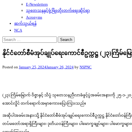
E-Newsletters
သုတေသနနှင့်ဖွံ့ဖြိုးတိုးတက်ရေးဆိုင်ရာ
Acronyms
ဆက်သွယ်ရန်
NCA
Search
for:
နိုင်ငံတော်စီမံအုပ်ချုပ်ရေးကောင်စီဥက္ကဋ္ဌ (၂၃)ကြိ
Posted on
January 25, 2024
January 26, 2024
by
NSPNC
(၂၃) ကြိမ်မြောက် ဝိဇ္ဇာနှင့် သိပ္ပံ သုတေသနညီလာခံဖွင့်ပွဲအခမ်းအနားကို ၂၅-၁-၂၀၂၄
အောင်လှိုင် တက်ရောက်အမှာစကားပြောကြားသည်။
အဆိုပါအခမ်းအနားသို့ နိုင်ငံတော်စီမံအုပ်ချုပ်ရေးကောင်စီဥက္ကဋ္ဌ နိုင်ငံတော်ဝန်ကြ
တပ်မတော်အရာရှိကြီးများ၊ ဒုတိယဝန်ကြီးများ၊ ပါမောက္ခချုပ်များ၊ ပါမောက္ခများ၊ မြ
ရောက်ကြသည်။