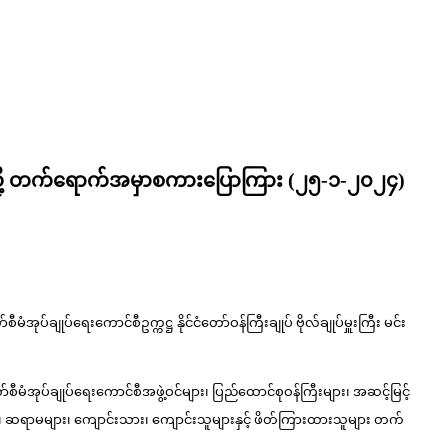
းအနားသို့ တက်ရောက်အမှာစကားပြောကြား (၂၅-၁-၂၀၂၄)
ုပ်ချုပ်ရေးကောင်စီဥက္ကဋ္ဌ နိုင်ငံတော်ဝန်ကြီးချုပ် ဗိုလ်ချုပ်မှူးကြီး မင်း
ော်စီမံအုပ်ချုပ်ရေးကောင်စီအဖွဲ့ဝင်များ၊ ပြည်ထောင်စုဝန်ကြီးများ၊ အဆင့်မြင့်
ျား၊ ဆရာ၊ ဆရာမများ၊ ကျောင်းသား၊ ကျောင်းသူများနှင့် ဖိတ်ကြားထားသူများ တက်