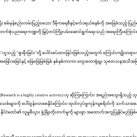
းတက်ပြီး စစ်မှန်စည်းကမ်းပြည့်ဝသော ဒီမိုကရေစီနှင့်ဖက်ဒရယ်စနစ်ကို အခြေခ
သည့် ဘက်စုံပညာရေးကဏ္ဍကို မြှင့်တင်ကြိုးပမ်းဆောင်ရွက်ရေးသည် အရေးကြီးကြောင်း
ရှာမှီးခြင်း”တို့ ပေါင်းစပ်ထားခြင်းဖြစ်သည့်အတွက် ကြောင်းကျိုးတရားကို ရှ
်အမြင်နှင့် ခြေခြေမြစ်မြစ် နှစ်နှစ်ကာကာ တွေးတောရုံမျှ၊ သုတေသနအသိအမြင်ကို အသ
 (Research is a highly creative activity) ဟု ဆိုကြကြောင်း၊ အရည်အသွေးရှိသည့
ရုံအသစ်များကို ပေါ်ထွန်းလာစေနိုင်ကြောင်း၊ ထုတ်လုပ်မှုကုန်ကျစရိတ်ကို သက်သာစေန
ံတော်၏ လူမှုစီးပွား ဖွံ့ဖြိုးတိုးတက်မှုကို များစွာ အထောက်အကူပြုနိုင်မည်ဖြစ်