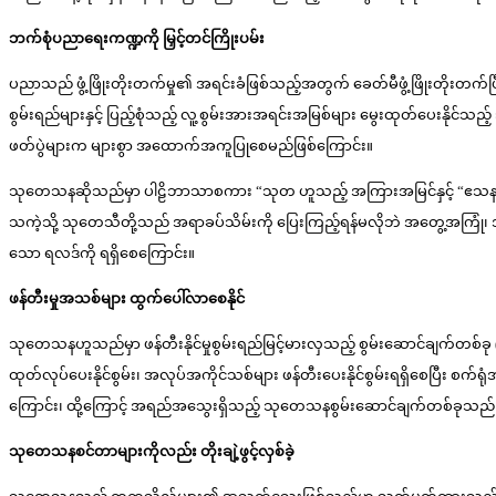
ဘက်စုံပညာရေးကဏ္ဍကို မြှင့်တင်ကြိုးပမ်း
ပညာသည် ဖွံ့ဖြိုးတိုးတက်မှု၏ အရင်းခံဖြစ်သည့်အတွက် ခေတ်မီဖွံ့ဖြိုးတို
စွမ်းရည်များနှင့် ပြည့်စုံသည့် လူ့စွမ်းအားအရင်းအမြစ်များ မွေးထုတ်ပေးနိုင်
ဖတ်ပွဲများက များစွာ အထောက်အကူပြုစေမည်ဖြစ်ကြောင်း။
သုတေသနဆိုသည်မှာ ပါဠိဘာသာစကား “သုတ ဟူသည့် အကြားအမြင်နှင့် “ဧသန”ဟူသည့် “
သကဲ့သို့ သုတေသီတို့သည် အရာခပ်သိမ်းကို ပြေးကြည့်ရန်မလိုဘဲ အတွေ့အကြုံ၊ အမြော
သော ရလဒ်ကို ရရှိစေကြောင်း။
ဖန်တီးမှုအသစ်များ ထွက်ပေါ်လာစေနိုင်
သုတေသနဟူသည်မှာ ဖန်တီးနိုင်မှုစွမ်းရည်မြင့်မားလှသည့် စွမ်းဆောင်ချက်တစ်ခု
ထုတ်လုပ်ပေးနိုင်စွမ်း၊ အလုပ်အကိုင်သစ်များ ဖန်တီးပေးနိုင်စွမ်းရရှိစေပြီး စက်
ကြောင်း၊ ထို့ကြောင့် အရည်အသွေးရှိသည့် သုတေသနစွမ်းဆောင်ချက်တစ်ခုသည် နိုင်င
သုတေသနစင်တာများကိုလည်း တိုးချဲ့ဖွင့်လှစ်ခဲ့