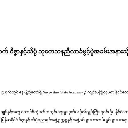
မ်မြောက် ဝိဇ္ဇာနှင့်သိပ္ပံ သုတေသနညီလာခံဖွင့်ပွဲအခမ်
 ရက်တွင် နေပြည်တော်ရှိ Naypyitaw State Academy ၌ ကျင်းပပြုလုပ်ရာ နိုင်ငံတော်စီမံအ
ီးချုပ်နှင့်အတူ ကောင်စီတွဲဖက်အတွင်းရေးမှူး ဒုတိယဗိုလ်ချုပ်ကြီး ရဲဝင်းဦး၊ နိုင်ငံတ
န်မာနိုင်ငံ ဝိဇ္ဇာနှင့် သိပ္ပံပညာရှင်အဖွဲ့ဥက္ကဋ္ဌနှင့် အဖွဲ့ဝင်များ၊ စာတမ်းရှင်မ