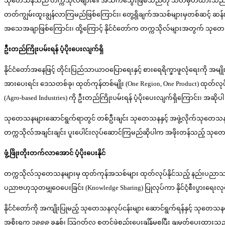
သုတေသနသည် တက္ကသိုလ်များ၏ အသက်သွေးဖြစ်သည်ဟု သတ်မှတ်ထားသည်နှင့်အည
တတ်ကျွမ်းထူးချွန်လာကြမည်ဖြစ်ကြောင်း၊ တွေ့ရှိချက်အသစ်များမှတစ်ဆင့် ဆန်
အသေအချာဖြစ်ကြောင်း၊ ထို့ကြောင့် နိုင်ငံတော်က တက္ကသိုလ်များအတွက် သုတေသနအသ
ဦးတည်ကြိုးပမ်းရန် ပံ့ပိုးပေးလျက်ရှိ
နိုင်ငံတော်အနေဖြင့် တိုင်းပြည်သာယာဝပြောရေးနှင့် စားရေရိက္ခာဖူလုံရေးကို
အားပေးရင်း ဒေသတစ်ခု၊ ထုတ်ကုန်တစ်မျိုး (One Region, One Product) ထုတ်လုပ်ရန
(Agro-based Industries) ကို ဦးတည်ကြိုးပမ်းရန် ပံ့ပိုးပေးလျက်ရှိကြောင်း၊ 
သုတေသနများဆောင်ရွက်ရာတွင် တစ်ဦးချင်း သုတေသနနှင့် အဖွဲ့လိုက်သုတေသနများ
တက္ကသိုလ်အချင်းချင်း ပူးပေါင်းလုပ်ဆောင်ကြမည်ဆိုပါက အဖိုးတန်သည့် သုတေသ
ဖွံ့ဖြိုးတိုးတက်လာအောင် ပံ့ပိုးပေးနိုင်
တက္ကသိုလ်သုတေသနများမှ ထုတ်ကုန်အသစ်များ ထုတ်လုပ်နိုင်သည့် နည်းပညာသစ်များ
ပညာဗဟုသုတမျှဝေပေးခြင်း (Knowledge Sharing) ပြုလုပ်ကာ နိုင်ငံ့စီးပွားရေးလုပ်
နိုင်ငံတော်ကို အကျိုးပြုမည့် သုတေသနလုပ်ငန်းများ ဆောင်ရွက်ရန်နှင့် သုတေသနလမ်းညွှန
အစိုးရက ၁၉၉၉ ခုနှစ်၊ သြဂုတ်လ စတင်ဖွဲ့စည်းပေးချိန်မှစပြီး ချမှတ်ပေးထားသည့် 