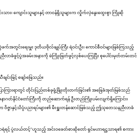
းသား၊ ကျောင်းသူများနှင့် တာဝန်ရှိသူများက လှိုက်လှဲနွေးထွေးစွာ ကြိုဆို
စီတွဲဖက်အတွင်းရေးမှူး ဒုတိယဗိုလ်ချုပ်ကြီး ရဲဝင်းဦး၊ ကောင်စီဝင်များဖြစ်ကြသည့်
နညီလာခံဖွင့်ပွဲအခမ်းအနားကို ဖဲကြိုးဖြတ်ဖွင့်လှစ်ပေးကြပြီး စုပေါင်းမှတ်တမ်းတင်
ချင်းဖြင့် ဖျော်ဖြေသည်။
းပြောကြားရာတွင် တိုင်းပြည်တစ်ခုဖွံ့ဖြိုးတိုးတက်ခြင်း၏ အခြေခံအုတ်မြစ်သည်
ာဂတ်နိုင်ငံတော်ကြီးကို တည်ဆောက်ရန် ဦးတည်ကြိုးပမ်းလျက်ရှိကြောင်း၊
်များက ဝိဇ္ဇာနှင့်သိပ္ပံပညာရပ်များ၏ မီးရှူးတန်ဆောင်ဖြစ်သည့် ဤသုတေသနညီလာခံ
ာရဲရင့် ပွဲလယ်တင့်”ဟူသည့် အင်းဝခေတ်စာဆိုတော် ရှင်မဟာရဋ္ဌသာရ၏ စကား