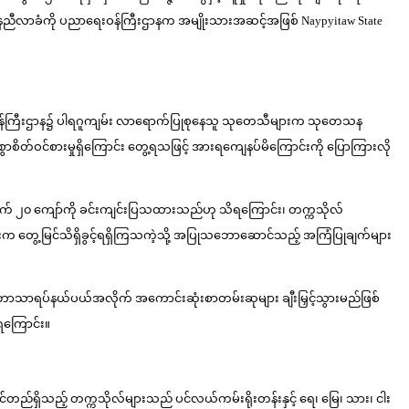
သုတေသနညီလာခံကို ပညာရေးဝန်ကြီးဌာနက အမျိုးသားအဆင့်အဖြစ် Naypyitaw State
ညာရေးဝန်ကြီးဌာန၌ ပါရဂူကျမ်း လာရောက်ပြုစုနေသူ သုတေသီများက သုတေသန
တ်ဝင်စားမှုရှိကြောင်း တွေ့ရသဖြင့် အားရကျေနပ်မိကြောင်းကို ပြောကြားလို
် ၂၀ ကျော်ကို ခင်းကျင်းပြသထားသည်ဟု သိရကြောင်း၊ တက္ကသိုလ်
ွေ့မြင်သိရှိခွင့်ရရှိကြသကဲ့သို့ အပြုသဘောဆောင်သည့် အကြံပြုချက်များ
သာရပ်နယ်ပယ်အလိုက် အကောင်းဆုံးစာတမ်းဆုများ ချီးမြှင့်သွားမည်ဖြစ်
ရကြောင်း။
်တည်ရှိသည့် တက္ကသိုလ်များသည် ပင်လယ်ကမ်းရိုးတန်းနှင့် ရေ၊ မြေ၊ သား၊ ငါး