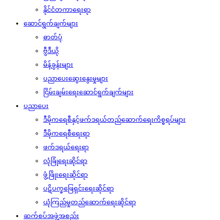
နိုင်ငံတကာရေးရာ
ဆောင်ရွက်ချက်များ
ဓာတ်ပုံ
ဗွီဒီယို
မိန့်ခွန်းများ
ပညာပေးဆွေးနွေးမှုများ
ငြိမ်းချမ်းရေးဆောင်ရွက်ချက်များ
ပညာပေး
ဒီမိုကရေစီနှင့်ဖက်ဒရယ်တည်ဆောက်‌ရေးကိစ္စရပ်များ
ဒီမိုကရေစီရေးရာ
ဖက်ဒရယ်ရေးရာ
လုံခြုံရေးဆိုင်ရာ
ဖွံ့ဖြိုးရေးဆိုင်ရာ
ပဋိပက္ခဖြေရှင်းရေးဆိုင်ရာ
ယုံကြည်မှုတည်ဆောက်ရေးဆိုင်ရာ
ဆက်စပ်အဖွဲ့အစည်း