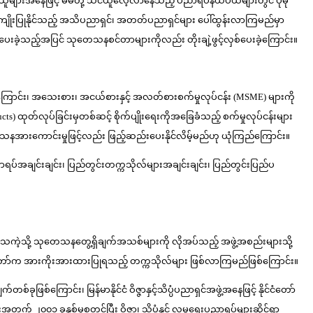
ေဖြင့် မိမိတို့ သင်ယူလေ့လာနေသည့် ပညာရပ်နယ်ပယ်များတွင် ပိုမို
ကျိုးပြုနိုင်သည့် အသိပညာရှင်၊ အတတ်ပညာရှင်များ ပေါ်ထွန်းလာကြမည်မှာ
ုပေးခဲ့သည့်အပြင် သုတေသနစင်တာများကိုလည်း တိုးချဲ့ဖွင့်လှစ်ပေးခဲ့ကြောင်း။
ိကြောင်း၊ အသေးစား၊ အငယ်စားနှင့် အလတ်စားစက်မှုလုပ်ငန်း (MSME) များကို
s) ထုတ်လုပ်ခြင်းမှတစ်ဆင့် စိုက်ပျိုးရေးကိုအခြေခံသည့် စက်မှုလုပ်ငန်းများ
တေသနအားကောင်းမှုဖြင့်လည်း ဖြည့်ဆည်းပေးနိုင်လိမ့်မည်ဟု ယုံကြည်ကြောင်း။
အချင်းချင်း၊ ပြည်တွင်းတက္ကသိုလ်များအချင်းချင်း၊ ပြည်တွင်းပြည်ပ
ပ်သကဲ့သို့ သုတေသနတွေ့ရှိချက်အသစ်များကို လိုအပ်သည့် အဖွဲ့အစည်းများသို့
် နိုင်ငံတော်က အားကိုးအားထားပြုရသည့် တက္ကသိုလ်များ ဖြစ်လာကြမည်ဖြစ်ကြောင်း။
ခုဖြစ်ကြောင်း၊ မြန်မာနိုင်ငံ ဝိဇ္ဇာနှင့်သိပ္ပံပညာရှင်အဖွဲ့အနေဖြင့် နိုင်ငံတော်
 ၂၀၀၁ ခုနှစ်မှစတင်ပြီး ဝိဇ္ဇာ၊ သိပ္ပံနှင့် လူမှုရေးပညာရပ်များဆိုင်ရာ