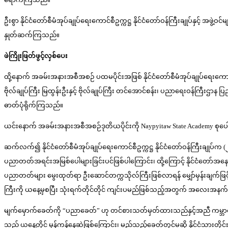
ဦးစွာ နိုင်ငံတော်စီမံအုပ်ချုပ်ရေးကောင်စီဥက္ကဋ္ဌ နိုင်ငံတော်ဝန်ကြီးချုပ်နှင့်
နှုတ်ဆက်ကြသည်။
ဖဲကြိုးဖြတ်ဖွင့်လှစ်ပေး
ထို့နောက် အခမ်းအနားအစီအစဉ် ပထမပိုင်းအဖြစ် နိုင်ငံတော်စီမံအုပ်ချုပ်ရေးကောင်စီဥ
ဗိုလ်ချုပ်ကြီး မြထွန်းဦးနှင့် ဗိုလ်ချုပ်ကြီး တင်အောင်စန်း၊ ပညာရေးဝန်ကြီးဌာန 
ဓာတ်ပုံရိုက်ကြသည်။
ယင်းနောက် အခမ်းအနားအစီအစဉ်ဒုတိယပိုင်းကို Naypyitaw State Academy စုပေါင်
ဆက်လက်၍ နိုင်ငံတော်စီမံအုပ်ချုပ်ရေးကောင်စီဥက္ကဋ္ဌ နိုင်ငံတော်ဝန်ကြီးချုပ်က
ပညာတတ်အရင်းအမြစ်ပေါများခြင်းပင်ဖြစ်ပါကြောင်း၊ ထို့ကြောင့် နိုင်ငံတော
ပညာတတ်များ မွေးထုတ်ရာ ဦးဆောင်တက္ကသိုလ်ကြီးဖြစ်လာရန် မျှော်မှန်းချက်ဖြင့် ဖ
ကြီးကို ယနေ့မှစပြီး သုံးရက်တိုင်တိုင် ကျင်းပမည်ဖြစ်သည့်အတွက် အလေးအနက် 
မျက်မှောက်ခေတ်ကို “ပညာခေတ်” ဟု တင်စားသတ်မှတ်ထားသည်နှင့်အညီ ကမ္ဘာပေ
သည် ယနေ့တိုင် မှန်ကန်နေဆဲဖြစ်ကြောင်း၊ မည်သည့်ခေတ်တွင်မဆို နိုင်ငံသားတိုင်း 