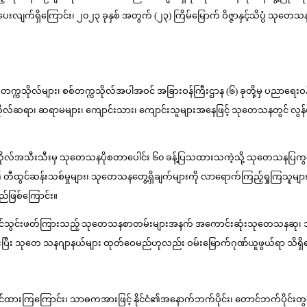
ပပေးလျက်ရှိကြောင်း၊ ၂၀၂၃ ခုနှစ် အတွက် (၂၃) ကြိမ်မြောက် ဝိဇ္ဇာနှင့်သိပ္ပံ 
ိပ္ပံတက္ကသိုလ်များ၊ စစ်တက္ကသိုလ်အပါအဝင် အခြားဝန်ကြီးဌာန (၆) ခုတို့မှ ပ
်ဆရာ၊ ဆရာမများ၊ ကျောင်းသား၊ ကျောင်းသူများအနေဖြင့် သုတေသနတွင် လွန်စွာစိ
ိုလ်အသီးသီးမှ သုတေသနပိုစတာပေါင်း ၆၀ ခန့်ပြသထားသကဲ့သို့ သုတေသနပြကွက
ဆန်းသစ်မှုများ၊ သုတေသနတွေ့ရှိချက်များကို လာရောက်ကြည့်ရှုကြသူများက တ
ည်ဖြစ်ကြောင်း။
င် တင်သွင်းဖတ်ကြားသည့် သုတေသနစာတမ်းများအနက် အကောင်းဆုံးသုတေသနဆု၊ ဘာ
ြီး သုတေ သနဂျာနယ်များ ထုတ်ဝေမည်ဟုလည်း ဝမ်းမြောက်ဂုဏ်ယူဖွယ်ရာ သိရှိ
ဆိုင်ထားကြကြောင်း၊ သာဓကအားဖြင့် နိုင်ငံ၏အနောက်ဘက်ပိုင်း၊ တောင်ဘက်ပိုင်းတွင