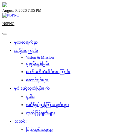
Skip
to
August 9, 2026 7:35 PM
content
NSPNC
မူလစာမျက်နှာ
သမိုင်းကြောင်း
Vision & Mission
ရုံးဖွင့်လှစ်ခြင်း
ကော်မတီတံဆိပ်အကြောင်း
ဆောင်ပုဒ်များ
မူဝါဒနှင့်ထုတ်ပြန်ချက်
မူဝါဒ
အမိန့်နှင့်ညွှန်ကြားချက်များ
ထုတ်ပြန်ချက်များ
သတင်း
ပြည်တွင်းရေးရာ