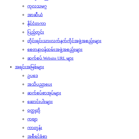
ကုလသမဂ္ဂ
အာဆီယံ
နိုင်ငံတကာ
ပြည်တွင်း
တိုင်းရင်းသားလက်နက်ကိုင်အဖွဲ့အစည်းများ
စေတနာ့ဝန်ထမ်းအဖွဲ့အစည်းများ
ဆက်စပ် Website URL များ
အရင်းအမြစ်များ
ဥပဒေ
အသိပညာပေး
ဆက်စပ်စာအုပ်များ
ဆောင်းပါးများ
ဝတ္ထုတို
ကဗျာ
ကာတွန်း
အစီရင်ခံစာ