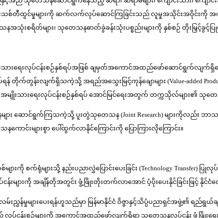
ီ သုတေသနဆောင်ရွက်နေသည့် ဆရာ၊ ဆရာမများ၊ ကျောင်းသား၊ ကျောင်းသူများအန
းသစ်တီထွင်မှုများကို ဆက်လက်လုပ်ဆောင်ကြခြင်းသည် လူမှုအသိုင်းအဝိုင်းကို အ
ုံးစရိတ်များ၊ သုတေသနဓာတ်ခွဲခန်းသုံးပစ္စည်းများကို နှစ်စဉ် တိုးမြှင့်ခွင့်ပြ
 အမျိုးသားရေးလုပ်ငန်းစဉ်နှစ်ရပ်အဖြစ် ချမှတ်အကောင်အထည်ဖော်ဆောင်ရွက်လျက်ရှ
် တိုက်တွန်းလျက်ရှိသကဲ့သို့ အရည်အသွေးမြင့်ကုန်ချောများ (Value-added Product
အဆိုပါ အမျိုးသားရေးလုပ်ငန်းစဉ်နှစ်ရပ် အောင်မြင်ရေးအတွက် တက္ကသိုလ်များ၏ သု
 ဆောင်ရွက်ကြသကဲ့သို့ ပူးတွဲသုတေသန (Joint Research) များကိုလည်း ဘာသာရပ်
နကောင်းများစွာ ပေါ်ထွက်လာနိုင်ကြောင်းကို ပြောကြားလိုကြောင်း။
ကို စက်ရုံများသို့ နည်းပညာလွှဲပြောင်းပေးခြင်း (Technology Transfer) ပြုလု
ငန်းများကို အချိန်တိုအတွင်း ဖွံ့ဖြိုးတိုးတက်လာအောင် ပံ့ပိုးပေးနိုင်ခြင်းဖြင့
်မှုများပေးရန်ဟူသည်မှာ မြန်မာနိုင်ငံ ဝိဇ္ဇာနှင့်သိပ္ပံပညာရှင်အဖွဲ့၏ ရည်ရွယ်ချက်တစ်
လုပ်ငန်းစဉ်များကို အကောင်အထည်ဖော်လျက်ရှိရာ သုတေသနလုပ်ငန်း ဖွံ့ဖြိုးရေးအတွက်