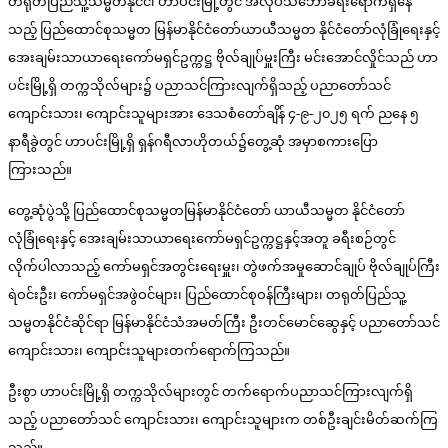
တရုတ်ပြည်သူ့သမ္မတနိုင်ငံ၊ ဟာပင်းမြို့တွင် အလုပ်သဘောခရီးရောက်ရှိနေ
သည့် ပြည်ထောင်စုသမ္မတ မြန်မာနိုင်ငံတော်ယာယီသမ္မတ နိုင်ငံတော်လုံခြုံရေးနှင့်
အေးချမ်းသာယာရေးကော်မရှင်ဥက္ကဋ္ဌ ဗိုလ်ချုပ်မှူးကြီး မင်းအောင်လှိုင်သည် ဟာ
ပင်းမြို့ရှိ တက္ကသိုလ်များ၌ ပညာသင်ကြားလျက်ရှိသည့် ပညာတော်သင်
ကျောင်းသား၊ ကျောင်းသူများအား ဒေသစံတော်ချိန် ၄-၉-၂၀၂၅ ရက် ညနေ ၅
နာရီခွဲတွင် ဟာပင်းမြို့ရှိ ရှန်ဂရီလာဟိုတယ်၌တွေ့ဆုံ အမှာစကားပြော
ကြားသည်။
တွေ့ဆုံပွဲသို့ ပြည်ထောင်စုသမ္မတမြန်မာနိုင်ငံတော် ယာယီသမ္မတ နိုင်ငံတော်
လုံခြုံရေးနှင့် အေးချမ်းသာယာရေးကော်မရှင်ဥက္ကဋ္ဌနှင့်အတူ ခရီးစဉ်တွင်
လိုက်ပါလာသည့် ကော်မရှင်အတွင်းရေးမှူး၊ တွဲဖက်အမှုဆောင်ချုပ် ဗိုလ်ချုပ်ကြီး
ရဲဝင်းဦး၊ ကော်မရှင်အဖွဲဝင်များ၊ ပြည်ထောင်စုဝန်ကြီးများ၊ တရုတ်ပြည်သူ့
သမ္မတနိုင်ငံဆိုင်ရာ မြန်မာနိုင်ငံသံအမတ်ကြီး ဦးတင်မောင်ဆွေနှင့် ပညာတော်သင်
ကျောင်းသား၊ ကျောင်းသူများတက်ရောက်ကြသည်။
ဦးစွာ ဟာပင်းမြို့ရှိ တက္ကသိုလ်များတွင် တက်ရောက်ပညာသင်ကြားလျက်ရှိ
သည့် ပညာတော်သင် ကျောင်းသား၊ ကျောင်းသူများက တစ်ဦးချင်းမိတ်ဆက်ကြ
သည်။