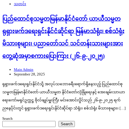
သတင်း
ပြည်ထောင်စုသမ္မတမြန်မာနိုင်ငံတော် ယာယီသမ္မတ
ရုရှားဖက်ဒရေးရှင်းနိုင်ငံဆိုင်ရာ မြန်မာသံရုံး၊ စစ်သံရုံး
မိသားစုများ၊ ပညာတော်သင် သင်တန်းသားများအား
တွေ့ဆုံအမှာစကားပြောကြား (၂၆-၉-၂၀၂၅)
Main Admin
September 28, 2025
ရုရှားဖက်ဒရေးရှင်းနိုင်ငံသို့ အလုပ်သဘောခရီးရောက်ရှိနေသည့် ပြည်ထောင်စု
သမ္မတမြန်မာနိုင်ငံတော် ယာယီသမ္မတ နိုင်ငံတော်လုံခြုံရေးနှင့် အေးချမ်းသာယာ
ရေးကော်မရှင်ဥက္ကဋ္ဌ ဗိုလ်ချုပ်မှူးကြီး မင်းအောင်လှိုင်သည် ၂၆-၉-၂၀၂၅ ရက်
ညနေပိုင်းတွင် ရုရှားဖက်ဒရေးရှင်းနိုင်ငံဆိုင်ရာ သံရုံး၊ စစ်သံရုံး မိသားစုများ၊ […]
Search
Search