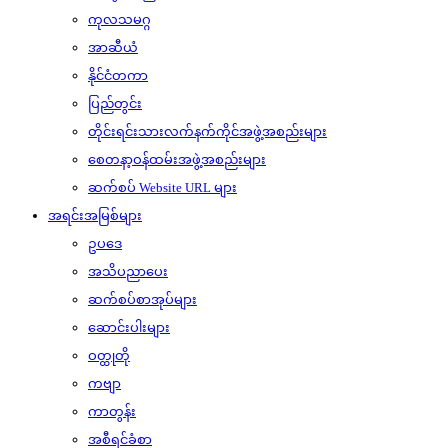
ကုလသမဂ္ဂ
အာဆီယံ
နိုင်ငံတကာ
ပြည်တွင်း
တိုင်းရင်းသားလက်နက်ကိုင်အဖွဲ့အစည်းများ
စေတနာ့ဝန်ထမ်းအဖွဲ့အစည်းများ
ဆက်စပ် Website URL များ
အရင်းအမြစ်များ
ဥပဒေ
အသိပညာပေး
ဆက်စပ်စာအုပ်များ
ဆောင်းပါးများ
ဝတ္ထုတို
ကဗျာ
ကာတွန်း
အစီရင်ခံစာ