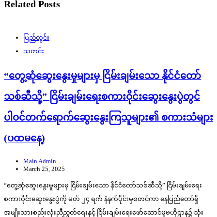
Related Posts
ပြည်တွင်း
သတင်း
“တွေ့ဆုံဆွေးနွေးမှုများမှ ငြိမ်းချမ်းသော နိုင်ငံတော်
သစ်ဆီသို့” ငြိမ်းချမ်းရေးစကားဝိုင်းဆွေးနွေးပွဲတွင်
ပါဝင်တက်ရောက်ဆွေးနွေးကြသူများ၏ စကားသံများ
(ပထမနေ့)
Main Admin
March 25, 2025
“တွေ့ဆုံဆွေးနွေးမှုများမှ ငြိမ်းချမ်းသော နိုင်ငံတော်သစ်ဆီသို့” ငြိမ်းချမ်းရေး
စကားဝိုင်းဆွေးနွေးပွဲကို မတ် ၂၄ ရက် နံနက်ပိုင်းမှစတင်ကာ နေပြည်တော်ရှိ
အမျိုးသားစည်းလုံးညီညွတ်ရေးနှင့် ငြိမ်းချမ်းရေးဖော်ဆောင်မှုဗဟိုဌာန၌ သုံး