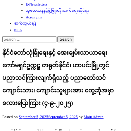
E-Newsletters
သုတေသနနှင့်ဖွံ့ဖြိုးတိုးတက်ရေးဆိုင်ရာ
Acronyms
ဆက်သွယ်ရန်
NCA
Search
for:
နိုင်ငံတော်လုံခြုံရေးနှင့် အေးချမ်းသာယာရေး
ကော်မရှင်ဥက္ကဋ္ဌ တရုတ်နိုင်ငံ၊ ဟာပင်းမြို့တွင်
ပညာသင်ကြားလျက်ရှိသည့် ပညာတော်သင်
ကျောင်းသား၊ ကျောင်းသူများအား တွေ့ဆုံအမှာ
စကားပြောကြား (၄-၉-၂၀၂၅)
Posted on
September 5, 2025
September 5, 2025
by
Main Admin