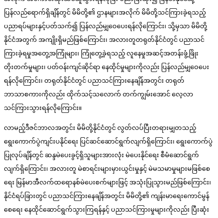
ပြန်လည်ရောက်ရှိချိန်တွင် မိမိတို့၏ ဌာနများအလိုက် မိမိတို့သင်ကြားခဲ့ရသည့်
ပညာရပ်များနှင့်ပတ်သက်၍ ပြန်လည်မျှဝေပေးရန်လိုကြောင်း၊ သို့မှသာ မိမိတို့
နိုင်ငံအတွက် အကျိုးရှိမည်ဖြစ်ကြောင်း၊ အလားတူတရုတ်နိုင်ငံတွင် ပညာသင်
ကြားခဲ့ရမှုအတွေ့အကြုံများ၊ ကြုံတွေ့ခဲ့ရသည့် လူနေမှုအဆင့်အတန်းဖွံ့ဖြိုး
တိုးတက်မှုများ၊ ပတ်ဝန်းကျင်ဆိုင်ရာ နေထိုင်မှုများကိုလည်း ပြန်လည်မျှဝေပေး
ရန်လိုကြောင်း၊ တရုတ်နိုင်ငံတွင် ပညာသင်ကြားနေချိန်အတွင်း တရုတ်
ဘာသာစကားကိုလည်း ထိုက်သင့်သလောက် တက်ကျွမ်းအောင် လေ့လာ
သင်ကြားသွားရန်လိုကြောင်း။
လာမည့်ဒီဇင်ဘာလအတွင်း မိမိတို့နိုင်ငံတွင် လွတ်လပ်ပြီးတရားမျှတသည့်
ရွေးကောက်ပွဲကျင်းပနိုင်ရေး ပြင်ဆင်ဆောင်ရွက်လျက်ရှိကြောင်း၊ ရွေးကောက်ပွဲ
ပြုလုပ်ချိန်တွင် ဆန္ဒမဲပေးခွင့်ရှိသူများအားလုံး မဲပေးနိုင်ရေး စီမံဆောင်ရွက်
လျက်ရှိကြောင်း၊ အလားတူ မဲစာရင်းများမှားယွင်းမှုနှင့် မဲမသမာမှုများမဖြစ်စေ
ရေး မြန်မာအီလက်ထရောနစ်မဲပေးစက်များဖြင့် အသုံးပြုသွားမည်ဖြစ်ကြောင်း၊
နိုင်ငံရပ်ခြားတွင် ပညာသင်ကြားနေချိန်အတွင်း မိမိတို့၏ ကျန်းမာရေးကောင်မွန်
စေရေး နေထိုင်ဆောင်ရွက်သွားကြရန်နှင့် ပညာသင်ကြားမှုများကိုလည်း ပြီးဆုံး