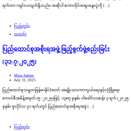
ရက်တာ ကျင်းပလျက်ရှိသည်။ အဆိုပါ စကားဝိုင်းဆွေးနွေးပွဲကို […]
ပြည်တွင်း
သတင်း
ပြည်ထောင်စုအစိုးရအဖွဲ့ ဖြည့်စွက်ဖွဲ့စည်းခြင်း
(၃၁-၇-၂၀၂၅)
Main Admin
July 31, 2025
ပြည်ထောင်စုသမ္မတမြန်မာနိုင်ငံတော် အမျိုးသားကာကွယ်ရေးနှင့်လုံခြုံရေး
ကောင်စီအမိန့်အမှတ် (၅ /၂၀၂၅)ဖြင့် ၁၃၈၇ ခုနှစ်၊ ဝါခေါင်လဆန်း ၇ ရက် (၂၀၂၅
ခုနှစ်၊ ဇူလိုင်လ ၃၁ ရက်)တွင် ပြည်ထောင်စုအစိုးရအဖွဲ […]
ပြည်တွင်း