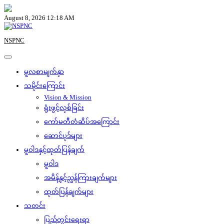
Skip
to
August 8, 2026 12:18 AM
content
NSPNC
မူလစာမျက်နှာ
သမိုင်းကြောင်း
Vision & Mission
ရုံးဖွင့်လှစ်ခြင်း
ကော်မတီတံဆိပ်အကြောင်း
ဆောင်ပုဒ်များ
မူဝါဒနှင့်ထုတ်ပြန်ချက်
မူဝါဒ
အမိန့်နှင့်ညွှန်ကြားချက်များ
ထုတ်ပြန်ချက်များ
သတင်း
ပြည်တွင်းရေးရာ