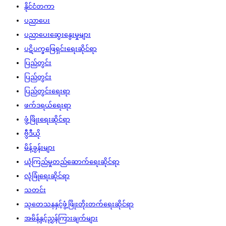
နိုင်ငံတကာ
ပညာပေး
ပညာပေးဆွေးနွေးမှုများ
ပဋိပက္ခဖြေရှင်းရေးဆိုင်ရာ
ပြည်တွင်း
ပြည်တွင်း
ပြည်တွင်းရေးရာ
ဖက်ဒရယ်ရေးရာ
ဖွံ့ဖြိုးရေးဆိုင်ရာ
ဗွီဒီယို
မိန့်ခွန်းများ
ယုံကြည်မှုတည်ဆောက်ရေးဆိုင်ရာ
လုံခြုံရေးဆိုင်ရာ
သတင်း
သုတေသနနှင့်ဖွံ့ဖြိုးတိုးတက်ရေးဆိုင်ရာ
အမိန့်နှင့်ညွှန်ကြားချက်များ