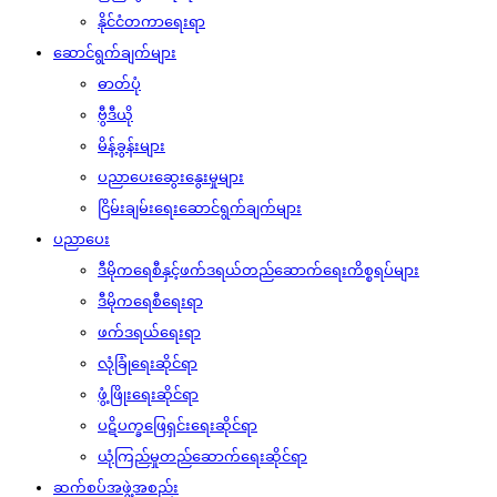
နိုင်ငံတကာရေးရာ
ဆောင်ရွက်ချက်များ
ဓာတ်ပုံ
ဗွီဒီယို
မိန့်ခွန်းများ
ပညာပေးဆွေးနွေးမှုများ
ငြိမ်းချမ်းရေးဆောင်ရွက်ချက်များ
ပညာပေး
ဒီမိုကရေစီနှင့်ဖက်ဒရယ်တည်ဆောက်‌ရေးကိစ္စရပ်များ
ဒီမိုကရေစီရေးရာ
ဖက်ဒရယ်ရေးရာ
လုံခြုံရေးဆိုင်ရာ
ဖွံ့ဖြိုးရေးဆိုင်ရာ
ပဋိပက္ခဖြေရှင်းရေးဆိုင်ရာ
ယုံကြည်မှုတည်ဆောက်ရေးဆိုင်ရာ
ဆက်စပ်အဖွဲ့အစည်း