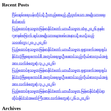
Recent Posts
ငြိမ်းချမ်းရေးပန်းတိုင်သို့ ဦးတည်စေမည့် ညီညွတ်သော အမျိုးသားရေး
စိတ်ဓာတ်
ပြည်ထောင်စုသမ္မတမြန်မာနိုင်ငံတော် ယာယီသမ္မတ ထံမှ ၂၀၂၆ ခုနှစ်၊
(၇၈)နှစ်မြောက် ချင်းအမျိုးသားနေ့အခမ်းအနားသို့ ပေးပို့သည့်
သဝဏ်လွှာ (၂၀-၂-၂၀၂၆)
ပြည်ထောင်စုသမ္မတမြန်မာနိုင်ငံတော် ယာယီသမ္မတ ရုရှားဖက်ဒရေးရှင်း
နိုင်ငံလုံခြုံရေးကောင်စီ အတွင်းရေးမှူးဦးဆောင်သည့်ကိုယ်စားလှယ်အဖွဲ့
အား လက်ခံတွေ့ဆုံ (၃-၂-၂၀၂၆)
ပြည်ထောင်စုသမ္မတမြန်မာနိုင်ငံတော် ယာယီသမ္မတ ရုရှားဖက်ဒရေးရှင်း
နိုင်ငံလုံခြုံရေးကောင်စီ အတွင်းရေးမှူးဦးဆောင်သည့်ကိုယ်စားလှယ်အဖွဲ့
အား လက်ခံတွေ့ဆုံ (၃-၂-၂၀၂၆)
ပြည်ထောင်စုသမ္မတမြန်မာနိုင်ငံတော် ယာယီသမ္မတ မြန်မာနိုင်ငံဆိုင်ရာ
ထိုင်းနိုင်ငံသံအမတ်ကြီးအား လက်ခံတွေ့ဆုံ (၂၆-၁-၂၀၂၆)
Archives