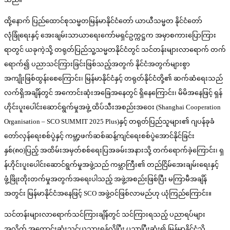
ထို့နောက် ပြည်ထောင်စုသမ္မတမြန်မာနိုင်ငံတော် ယာယီသမ္မတ နိုင်ငံတော်
လုံခြုံရေးနှင့် အေးချမ်းသာယာရေးကော်မရှင်ဥက္ကဋ္ဌက အမှာစကားပြောကြား
ရာတွင် ယခုကဲ့သို့ တရုတ်ပြည်သူ့သမ္မတနိုင်ငံတွင် သင်တန်းများလာရောက် တက်
ရောက်၍ ပညာသင်ကြားခြင်းဖြစ်သည့်အတွက် နိုင်ငံအတွက်များစွာ
အကျိုးဖြစ်ထွန်းစေကြောင်း၊ မြန်မာနိုင်ငံနှင့် တရုတ်နိုင်ငံတို့၏ ဆက်ဆံရေးသည်
လက်ရှိအချိန်တွင် အကောင်းဆုံးအခြေအနေတွင် ရှိနေကြောင်း၊ မိမိအနေဖြင့် ရှန်
ဟိုင်းပူးပေါင်းဆောင်ရွက်မှုအဖွဲ့ ထိပ်သီးအစည်းအဝေး (Shanghai Cooperation
Organisation – SCO SUMMIT 2025 Plus)နှင့် တရုတ်ပြည်သူများ၏ ဂျပန်ခုခံ
တော်လှန်ရေးစစ်ပွဲနှင့် ကမ္ဘာ့ဖက်ဆစ်ဆန့်ကျင်ရေးစစ်ပွဲအောင်နိုင်ခြင်း
နှစ်(၈၀)ပြည့် အထိမ်းအမှတ်စစ်ရေးပြအခမ်းအနားသို့ တက်ရောက်ခဲ့ကြောင်း၊ ရှ
န်ဟိုင်းပူးပေါင်းဆောင်ရွက်မှုအဖွဲ့သည် ကမ္ဘာကြီး၏ တည်ငြိမ်အေးချမ်းရေးနှင့်
ဖွံ့ဖြိုးတိုးတက်မှုအတွက်အရေးပါသည့် အဖွဲ့အစည်းဖြစ်ပြီး မကြာမီအချိန်
အတွင်း မြန်မာနိုင်ငံအနေဖြင့် SCO အဖွဲ့ဝင်ဖြစ်လာမည်ဟု ယုံကြည်ကြောင်း။
သင်တန်းများလာရောက်သင်ကြားချိန်တွင် သင်ကြားရသည့် ပညာရပ်များ
အလိုက် အကောင်းဆုံးသင်ယူသွားရန်လိုပြီး ပညာပြီးဆုံး၍ မြန်မာနိုင်ငံသို့