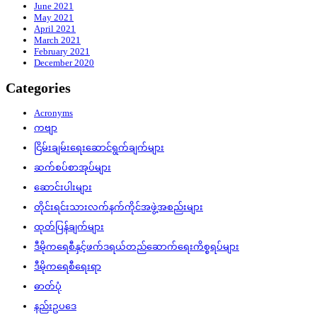
June 2021
May 2021
April 2021
March 2021
February 2021
December 2020
Categories
Acronyms
ကဗျာ
ငြိမ်းချမ်းရေးဆောင်ရွက်ချက်များ
ဆက်စပ်စာအုပ်များ
ဆောင်းပါးများ
တိုင်းရင်းသားလက်နက်ကိုင်အဖွဲ့အစည်းများ
ထုတ်ပြန်ချက်များ
ဒီမိုကရေစီနှင့်ဖက်ဒရယ်တည်ဆောက်‌ရေးကိစ္စရပ်များ
ဒီမိုကရေစီရေးရာ
ဓာတ်ပုံ
နည်းဥပဒေ