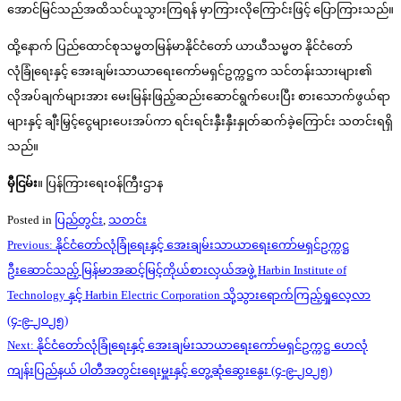
အောင်မြင်သည်အထိသင်ယူသွားကြရန် မှာကြားလိုကြောင်းဖြင့် ပြောကြားသည်။
ထို့နောက် ပြည်ထောင်စုသမ္မတမြန်မာနိုင်ငံတော် ယာယီသမ္မတ နိုင်ငံတော်
လုံခြုံရေးနှင့် အေးချမ်းသာယာရေးကော်မရှင်ဥက္ကဋ္ဌက သင်တန်းသားများ၏
လိုအပ်ချက်များအား မေးမြန်းဖြည့်ဆည်းဆောင်ရွက်ပေးပြီး စားသောက်ဖွယ်ရာ
များနှင့် ချီးမြှင့်ငွေများပေးအပ်ကာ ရင်းရင်းနှီးနှီးနှုတ်ဆက်ခဲ့ကြောင်း သတင်းရရှိ
သည်။
မှီငြမ်း
။ ပြန်ကြားရေးဝန်ကြီးဌာန
Posted in
ပြည်တွင်း
,
သတင်း
Post
Previous:
နိုင်ငံတော်လုံခြုံရေးနှင့် အေးချမ်းသာယာရေးကော်မရှင်ဥက္ကဋ္ဌ
navigation
ဦးဆောင်သည့် မြန်မာအဆင့်မြင့်ကိုယ်စားလှယ်အဖွဲ့ Harbin Institute of
Technology နှင့် Harbin Electric Corporation သို့သွားရောက်ကြည့်ရှုလေ့လာ
(၄-၉-၂၀၂၅)
Next:
နိုင်ငံတော်လုံခြုံရေးနှင့် အေးချမ်းသာယာရေးကော်မရှင်ဥက္ကဋ္ဌ ဟေလုံ
ကျန်းပြည်နယ် ပါတီအတွင်းရေးမှူးနှင့် တွေ့ဆုံဆွေးနွေး (၄-၉-၂၀၂၅)