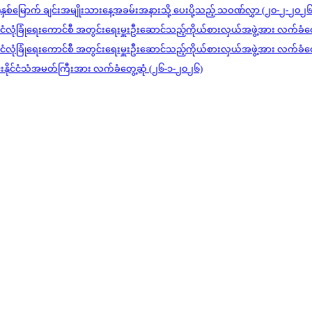
)နှစ်မြောက် ချင်းအမျိုးသားနေ့အခမ်းအနားသို့ ပေးပို့သည့် သဝဏ်လွှာ (၂၀-၂-၂၀၂၆
င်ငံလုံခြုံရေးကောင်စီ အတွင်းရေးမှူးဦးဆောင်သည့်ကိုယ်စားလှယ်အဖွဲ့အား လက်ခံတ
င်ငံလုံခြုံရေးကောင်စီ အတွင်းရေးမှူးဦးဆောင်သည့်ကိုယ်စားလှယ်အဖွဲ့အား လက်ခံတ
ုင်းနိုင်ငံသံအမတ်ကြီးအား လက်ခံတွေ့ဆုံ (၂၆-၁-၂၀၂၆)