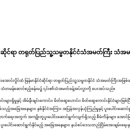
နိုင်ငံဆိုင်ရာ တရုတ်ပြည်သူ့သမ္မတနိုင်ငံသံအမတ်ကြီး 
မှူးကြီးမင်းအောင်လှိုင်ထံ မြန်မာနိုင်ငံဆိုင်ရာ တရုတ်ပြည်သူ့သမ္မတနိုင်ငံ သံအမတ်က
ဌရုံး၊ သံတမန်ဆောင်ဧည့်ခန်းမ၌ ၎င်း၏သံအမတ်ခန့်အပ်လွှာကို ပေးအပ်သည်။
းများရှိမှုနှင့် အိမ်နီးချင်းကောင်း၊ မိတ်ဆွေဟောင်း၊ မိတ်ဆွေကောင်းနိုင်ငံများဖြ
ြေအနေများ၊ နှစ်နိုင်ငံအကြား အပြန်အလှန်ယုံကြည်မှုနှင့် ပူးပေါင်းဆောင်ရွက
ံ့ဖြိုးတိုးတက်ရေးအတွက် အကျိုးတူပူးပေါင်းဆောင်ရွက်လျက်ရှိသည့် စီမံကိန်းများ အေ
်ရာ ပူးပေါင်းဆောင်ရွက်နိုင်မည့် အခြေအနေများ၊ နယ်စပ်ဒေသတည်ငြိမ်အေးချမ်းရေးနှင့