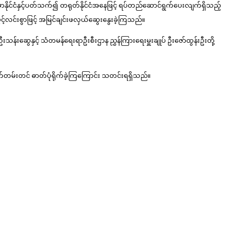
ာနိုင်ငံနှင့်ပတ်သက်၍ တရုတ်နိုင်ငံအနေဖြင့် ရပ်တည်ဆောင်ရွက်ပေးလျက်ရှိသည့်
့်လင်းစွာဖြင့် အမြင်ချင်းဖလှယ်ဆွေးနွေးခဲ့ကြသည်။
 ဦးသန်းဆွေနှင့် သံတမန်ရေးရာဦးစီးဌာန ညွှန်ကြားရေးမှူးချုပ် ဦးဇော်ထွန်းဦးတို့
ါင်းမှတ်တမ်းတင် ဓာတ်ပုံရိုက်ခဲ့ကြကြောင်း သတင်းရရှိသည်။