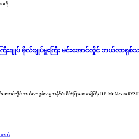
းပို့
်ကြီးချုပ် ဗိုလ်ချုပ်မှူးကြီး မင်းအောင်လှိုင် ဘယ်လာရုစ်သ
းကြီး မင်းအောင်လှိုင် ဘယ်လာရုစ်သမ္မတနိုင်ငံ၊ နိုင်ငံခြားရေးဝန်ကြီး H.E. Mr. Maxi
တ်ဓာတ်