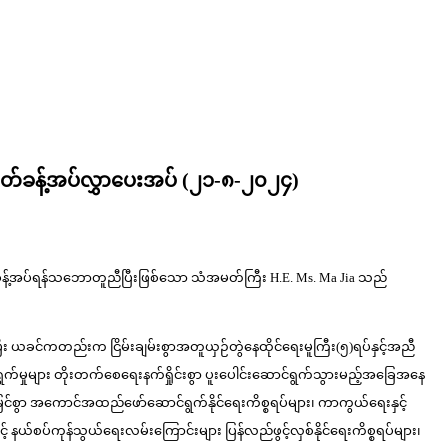
သံအမတ်ခန့်အပ်လွှာပေးအပ် (၂၁-၈-၂၀၂၄)
ြီးအဖြစ်ခန့်အပ်ရန်သဘောတူညီပြီးဖြစ်သော သံအမတ်ကြီး H.E. Ms. Ma Jia သည်
စ်ပြီး ယခင်ကတည်းက ငြိမ်းချမ်းစွာအတူယှဉ်တွဲနေထိုင်ရေးမူကြီး(၅)ရပ်နှင့်အညီ
်မှုများ တိုးတက်စေရေးနက်ရှိုင်းစွာ ပူးပေါင်းဆောင်ရွက်သွားမည့်အခြေအနေ
ာင်မြင်စွာ အကောင်အထည်ဖော်ဆောင်ရွက်နိုင်ရေးကိစ္စရပ်များ၊ ကာကွယ်ရေးနှင့်
် နယ်စပ်ကုန်သွယ်ရေးလမ်းကြောင်းများ ပြန်လည်ဖွင့်လှစ်နိုင်ရေးကိစ္စရပ်များ၊