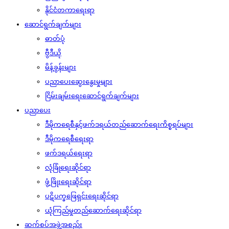
နိုင်ငံတကာရေးရာ
ဆောင်ရွက်ချက်များ
ဓာတ်ပုံ
ဗွီဒီယို
မိန့်ခွန်းများ
ပညာပေးဆွေးနွေးမှုများ
ငြိမ်းချမ်းရေးဆောင်ရွက်ချက်များ
ပညာပေး
ဒီမိုကရေစီနှင့်ဖက်ဒရယ်တည်ဆောက်‌ရေးကိစ္စရပ်များ
ဒီမိုကရေစီရေးရာ
ဖက်ဒရယ်ရေးရာ
လုံခြုံရေးဆိုင်ရာ
ဖွံ့ဖြိုးရေးဆိုင်ရာ
ပဋိပက္ခဖြေရှင်းရေးဆိုင်ရာ
ယုံကြည်မှုတည်ဆောက်ရေးဆိုင်ရာ
ဆက်စပ်အဖွဲ့အစည်း