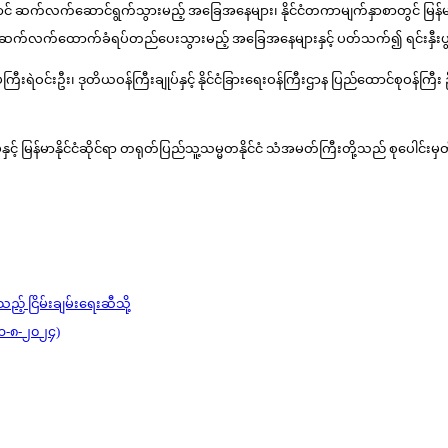
်အောင် ဆက်လက်ဆောင်ရွက်သွားမည့် အခြေအနေများ၊ နိုင်ငံတကာမျက်နှာစာတွင် မြန်မ
ြင့် ဆက်လက်ထောက်ခံရပ်တည်ပေးသွားမည့် အခြေအနေများနှင့် ပတ်သက်၍ ရင်းနှီးပွင
ီးရဲဝင်းဦး၊ ဒုတိယဝန်ကြီးချုပ်နှင့် နိုင်ငံခြားရေးဝန်ကြီးဌာန ပြည်ထောင်စုဝန်ကြီး
းချုပ်နှင့် မြန်မာနိုင်ငံဆိုင်ရာ တရုတ်ပြည်သူ့သမ္မတနိုင်ငံ သံအမတ်ကြီးတို့သည် စုပေ
ည့် ငြိမ်းချမ်းရေးဆီသို့
(၂၁-၈-၂၀၂၄)