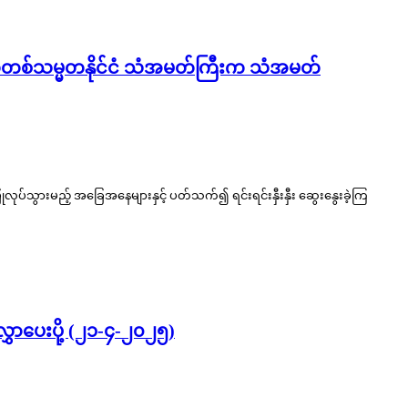
ုကရက်တစ်သမ္မတနိုင်ငံ သံအမတ်ကြီးက သံအမတ်
လုပ်သွားမည့် အခြေအနေများနှင့် ပတ်သက်၍ ရင်းရင်းနှီးနှီး ဆွေးနွေးခဲ့ကြ
လွှာပေးပို့ (၂၁-၄-၂၀၂၅)