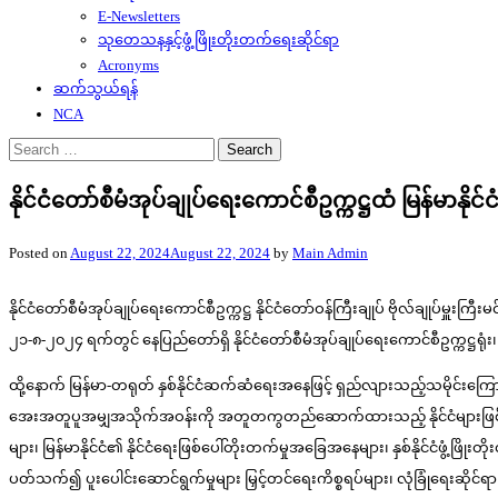
E-Newsletters
သုတေသနနှင့်ဖွံ့ဖြိုးတိုးတက်ရေးဆိုင်ရာ
Acronyms
ဆက်သွယ်ရန်
NCA
Search
for:
နိုင်ငံတော်စီမံအုပ်ချုပ်ရေးကောင်စီဥက္ကဋ္ဌထံ မြန်မာ
Posted on
August 22, 2024
August 22, 2024
by
Main Admin
နိုင်ငံတော်စီမံအုပ်ချုပ်ရေးကောင်စီဥက္ကဋ္ဌ နိုင်ငံတော်ဝန်ကြီးချုပ် ဗိုလ်ချုပ်
၂၁-၈-၂၀၂၄ ရက်တွင် နေပြည်တော်ရှိ နိုင်ငံတော်စီမံအုပ်ချုပ်ရေးကောင်စီဥက္ကဋ္
ထို့နောက် မြန်မာ-တရုတ် နှစ်နိုင်ငံဆက်ဆံရေးအနေဖြင့် ရှည်လျားသည့်သမိုင်းကြောင်
အေးအတူပူအမျှအသိုက်အဝန်းကို အတူတကွတည်ဆောက်ထားသည့် နိုင်ငံများဖြစ်သည့်အခ
များ၊ မြန်မာနိုင်ငံ၏ နိုင်ငံရေးဖြစ်ပေါ်တိုးတက်မှုအခြေအနေများ၊ နှစ်နိုင်ငံဖွ
ပတ်သက်၍ ပူးပေါင်းဆောင်ရွက်မှုများ မြှင့်တင်ရေးကိစ္စရပ်များ၊ လုံခြုံရေးဆိုင