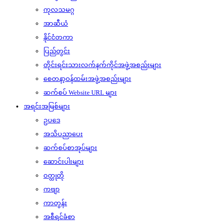
ကုလသမဂ္ဂ
အာဆီယံ
နိုင်ငံတကာ
ပြည်တွင်း
တိုင်းရင်းသားလက်နက်ကိုင်အဖွဲ့အစည်းများ
စေတနာ့ဝန်ထမ်းအဖွဲ့အစည်းများ
ဆက်စပ် Website URL များ
အရင်းအမြစ်များ
ဥပဒေ
အသိပညာပေး
ဆက်စပ်စာအုပ်များ
ဆောင်းပါးများ
ဝတ္ထုတို
ကဗျာ
ကာတွန်း
အစီရင်ခံစာ