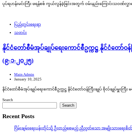
ပုပ်ရဟန်းမင်းကြီး ဖရန်စစ် ကွယ်လွန်ခဲ့ခြင်းအတွက် ဝမ်းနည်းကြောင်းသဝဏ်လွှာပေ
ပြည်တွင်းရေးရာ
သတင်း
နိုင်ငံတော်စီမံအုပ်ချုပ်ရေးကောင်စီဥက္ကဋ္ဌ နိုင်ငံတော်ဝန
(၉-၁-၂၀၂၅)
Main Admin
January 10, 2025
နိုင်ငံတော်စီမံအုပ်ချုပ်ရေးကောင်စီဥက္ကဋ္ဌ နိုင်ငံတော်ဝန်ကြီးချုပ် ဗိုလ်ချုပ်မှူ
Search
Search
Recent Posts
ငြိမ်းချမ်းရေးပန်းတိုင်သို့ ဦးတည်စေမည့် ညီညွတ်သော အမျိုးသားရေးစိ