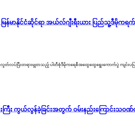
မြန်မာနိုင်ငံဆိုင်ရာ အယ်လ်ဂျီးရီးယား ပြည်သူ့ဒီမိ
ွင်း လွတ်လပ်ပြီးတရားမျှတသည့် ပါတီစုံဒီမိုကရေစီအထွေထွေရွေးကောက်ပွဲ ကျင်းပပြု
်းမင်းကြီး ကွယ်လွန်ခဲ့ခြင်းအတွက် ဝမ်းနည်းကြောင်းသဝဏ်