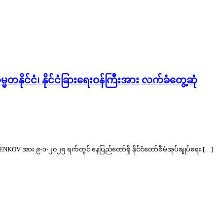
မ္မတနိုင်ငံ၊ နိုင်ငံခြားရေးဝန်ကြီးအား လက်ခံတွေ့ဆုံ
m RYZHENKOV အား ၉-၁-၂၀၂၅ ရက်တွင် နေပြည်တော်ရှိ နိုင်ငံတော်စီမံအုပ်ချုပ်ရေး […]