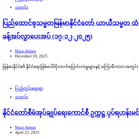
သတင်း
ပြည်ထောင်စုသမ္မတမြန်မာနိုင်ငံတော် ယာယီသမ္မတ ထံ 
ခန့်အပ်လွှာပေးအပ် (၁၇-၁၂-၂၀၂၅)
Main Admin
December 18, 2025
မြန်မာနိုင်ငံ၏ နိုင်ငံရေးဖြစ်ပေါ်တိုးတက်ပြောင်းလဲမှုများနှင့် မကြာမီကာလအတ
ပြည်တွင်းရေးရာ
သတင်း
နိုင်ငံတော်စီမံအုပ်ချုပ်ရေးကောင်စီ ဥက္ကဋ္ဌ ပုပ်ရဟန
Main Admin
April 23, 2025