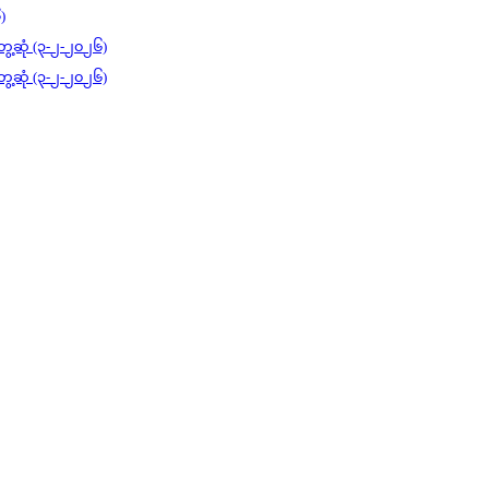
)
ွေ့ဆုံ (၃-၂-၂၀၂၆)
ွေ့ဆုံ (၃-၂-၂၀၂၆)