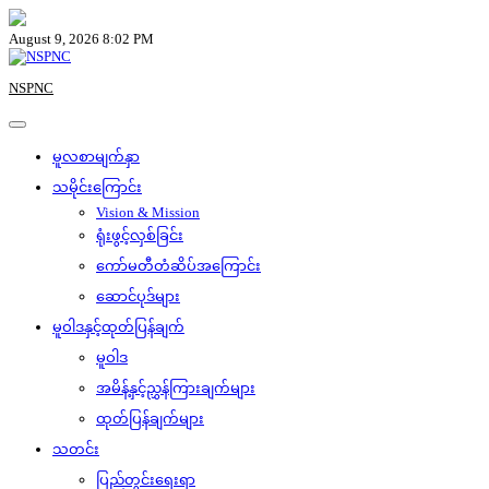
Skip
to
August 9, 2026 8:02 PM
content
NSPNC
မူလစာမျက်နှာ
သမိုင်းကြောင်း
Vision & Mission
ရုံးဖွင့်လှစ်ခြင်း
ကော်မတီတံဆိပ်အကြောင်း
ဆောင်ပုဒ်များ
မူဝါဒနှင့်ထုတ်ပြန်ချက်
မူဝါဒ
အမိန့်နှင့်ညွှန်ကြားချက်များ
ထုတ်ပြန်ချက်များ
သတင်း
ပြည်တွင်းရေးရာ