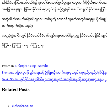
နှစ်နိုင်ငံအကြားနယ်ပယ်စုံ၌ ပူးပေါင်းဆောင်ရွက်မှုများ ယခုထက်ပိုမိုတိုးတက
အခြေအနေများ၊ မြန်မာနိုင်ငံ၏ ရှေ့လုပ်ငန်းစဉ်(၅)ရပ်အပေါ် တရုတ်နိုင်ငံအနေဖ
အဆိုပါ သံအမတ်ခန့်အပ်လွှာပေးအပ်ပွဲသို့ ကောင်စီတွဲဖက်အတွင်းရေးမှူး ဗိုလ်ချုပ်ကြ
တက်ရောက်ခဲ့ကြသည်။
တွေ့ဆုံပွဲအပြီးတွင် နိုင်ငံတော်စီမံအုပ်ချုပ်ရေးကောင်စီဥက္ကဋ္ဌ နိုင်ငံတော်ဝန်ကြီ
မှီငြမ်း။ ပြန်ကြားရေးဝန်ကြီးဌာန
Posted in
ပြည်တွင်းရေးရာ
,
သတင်း
Post
Previous:
ပဋိပက္ခဖြေရှင်းရေးနှင့် ဖွံ့ဖြိုးတိုးတက်ရေးမှသည် ရေရှည်တည်တံ့ခိုင်မြဲသ
navigation
Next:
NSPNC နှင့် နိုင်ငံရေးပါတီများအစုအဖွဲ့၏ အလုပ်အဖွဲ့တို့ တွေ့ဆုံဆွေးနွေး 
Related Posts
ပြည်တွင်းရေးရာ