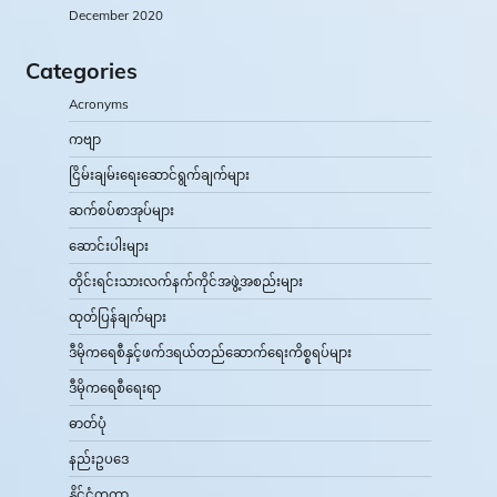
December 2020
Categories
Acronyms
ကဗျာ
ငြိမ်းချမ်းရေးဆောင်ရွက်ချက်များ
ဆက်စပ်စာအုပ်များ
ဆောင်းပါးများ
တိုင်းရင်းသားလက်နက်ကိုင်အဖွဲ့အစည်းများ
ထုတ်ပြန်ချက်များ
ဒီမိုကရေစီနှင့်ဖက်ဒရယ်တည်ဆောက်‌ရေးကိစ္စရပ်များ
ဒီမိုကရေစီရေးရာ
ဓာတ်ပုံ
နည်းဥပဒေ
နိုင်ငံတကာ