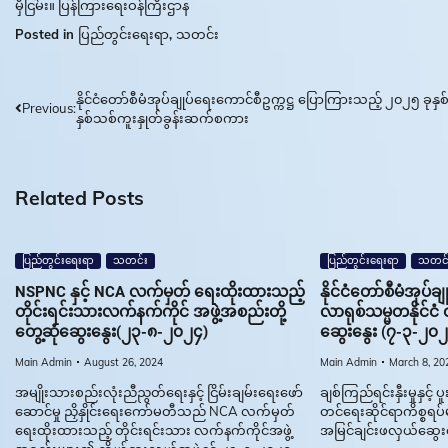
မှီငြမ်း။ ပြန်ကြားရေးဝန်ကြီးဌာန
Posted in
ပြည်တွင်းရေးရာ
,
သတင်း
Post
နိုင်ငံတော်စီမံအုပ်ချုပ်ရေးကောင်စီဥက္ကဋ္ဌ ပြောကြားသည့် ၂၀၂၅ ခုနှစ
Previous:
နှစ်သစ်ကူးနှုတ်ခွန်းဆက်စကား
navigation
Related Posts
ပြည်တွင်းရေးရာ
သတင်း
ပြည်တွင်းရေးရာ
သတင်
NSPNC နှင့် NCA လက်မှတ် ရေးထိုးထားသည့်
နိုင်ငံတော်စီမံအုပ်
တိုင်းရင်းသားလက်နက်ကိုင် အဖွဲ့အစည်းတို့
လာရုစ်သမ္မတနိုင်ငံ ဝန
တွေ့ဆုံဆွေးနွေး(၂၃-၈-၂၀၂၄)
ဆွေးနွေး (၇-၃-၂၀၂
Main Admin
August 26, 2024
Main Admin
March 8, 20
အမျိုးသားစည်းလုံးညီညွတ်ရေးနှင့် ငြိမ်းချမ်းရေးဖော်
ချစ်ကြည်ရင်းနှီးမှုနှင့် ပ
ဆောင်မှု ညှိနှိုင်းရေးကော်မတီသည် NCA လက်မှတ်
တင်ရေးဆိုင်ရာကိစ္စရပ်မျ
ရေးထိုးထားသည့် တိုင်းရင်းသား လက်နက်ကိုင်အဖွဲ့
အမြင်ချင်းဖလှယ်ဆွေးနွ