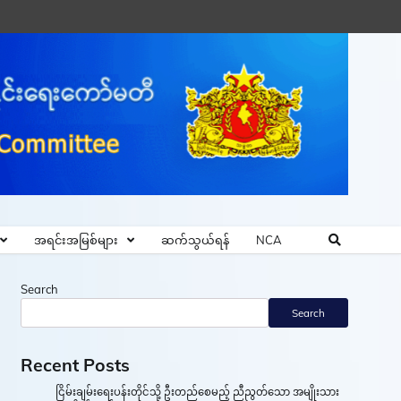
အရင်းအမြစ်များ
ဆက်သွယ်ရန်
NCA
Search
Search
Recent Posts
ငြိမ်းချမ်းရေးပန်းတိုင်သို့ ဦးတည်စေမည့် ညီညွတ်သော အမျိုးသား