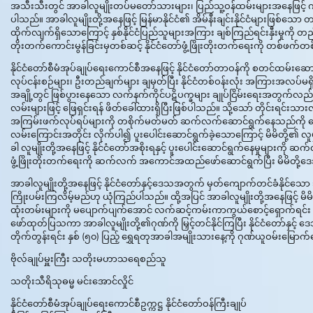
အသီးသီးတွင် အာခါလူမျိုးတပ်မတော်သားများ၊ ပြည်သူ့ဝန်ထမ်းများအနေဖြင့် 
ပါသည်။ အာခါလူမျိုးတို့အနေဖြင့် မြန်မာနိုင်ငံ၏ အိမ်နီးချင်းနိုင်ငံများဖြစ်သ
ထိုက်လျက်ရှိသောကြောင့် နှစ်နိုင်ငံပြည်သူများအကြား ချစ်ကြည်ရင်းနှီးမှုက
တိုးတက်ကောင်းမွန်ခြင်းမှတစ်ဆင့် နိုင်ငံတော်ဖွံ့ဖြိုးတိုးတက်ရေးကို တစ်ဖက
နိုင်ငံတော်စီမံအုပ်ချုပ်ရေးကောင်စီအနေဖြင့် နိုင်ငံတော်တာဝန်ကို စတင်ထမ်းဆောင်ခ
လုပ်ငန်းစဉ်များ၊ ဦးတည်ချက်များ ချမှတ်ပြီး နိုင်ငံတစ်ဝန်းလုံး အကြားအလပ်မရှ
အချို့တွင် ဖြစ်ပွားနေသော လက်နက်ကိုင်ပဋိပက္ခများ ချုပ်ငြိမ်းရေးအတွက်လည်း နို
လမ်းများဖြင့် ဖြေရှင်းရန် ဖိတ်ခေါ်ထားရှိပြီးဖြစ်ပါသည်။ သို့သော် တိုင်းရင်းသာ
အကြမ်းဖက်လုပ်ရပ်များကို တစိုက်မတ်မတ် ဆက်လက်ဆောင်ရွက်နေသည်ကို တွေ့မြ
လမ်းကြောင်းအတိုင်း လိုက်ပါ၍ ပူးပေါင်းဆောင်ရွက်ခဲ့သောကြောင့် မိမိတို့၏ လူမ
ခါ လူမျိုးတို့အနေဖြင့် နိုင်ငံတော်အစိုးရနှင့် ပူးပေါင်းဆောင်ရွက်နေမှုများက
ဖွံ့ဖြိုးတိုးတက်ရေးကို ဆက်လက် အကောင်အထည်ဖော်ဆောင်ရွက်ပြီး မိမိတို့ဒေသနှင
အာခါလူမျိုးတို့အနေဖြင့် နိုင်ငံတော်နှင့်ဒေသအတွက် မှတ်ကျောက်တင်ခံနိုင်သော
ကြိုးပမ်းကြလိမ့်မည်ဟု ယုံကြည်ပါသည်။ ထို့အပြင် အာခါလူမျိုးတို့အနေဖြင့် မိမိတ
ထုံးတမ်းများကို မပျောက်ပျက်အောင် လက်ဆင့်ကမ်းကာကွယ်စောင့်ရှောက်ရင်း ယခု
ဖော်ထုတ်ပြသကာ အာခါလူမျိုးတို့၏ဂုဏ်ကို မြှင့်တင်နိုင်ကြပြီး နိုင်ငံတော်နှင့်
တိုက်တွန်းရင်း နှစ် (၅၀) ပြည့် ရွှေရတုအာခါအမျိုးသားနေ့ကို ဂုဏ်ယူဝမ်းမြေ
ဗိုလ်ချုပ်မှူးကြီး သတိုးမဟာသရေစည်သူ
သတိုးသီရိသုဓမ္မ မင်းအောင်လှိုင်
နိုင်ငံတော်စီမံအုပ်ချုပ်ရေးကောင်စီဥက္ကဋ္ဌ နိုင်ငံတော်ဝန်ကြီးချုပ်