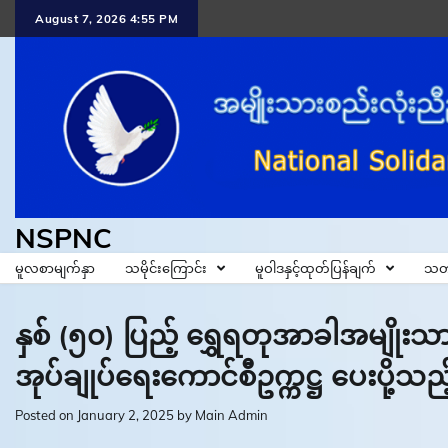
Skip
August 7, 2026 4:55 PM
to
content
NSPNC
မူလစာမျက်နှာ
သမိုင်းကြောင်း
မူဝါဒနှင့်ထုတ်ပြန်ချက်
သတ
နှစ် (၅၀) ပြည့် ရွှေရတုအာခါအမျိုးသား
အုပ်ချုပ်ရေးကောင်စီဥက္ကဋ္ဌ ပေးပို့သ
Posted on
January 2, 2025
by
Main Admin