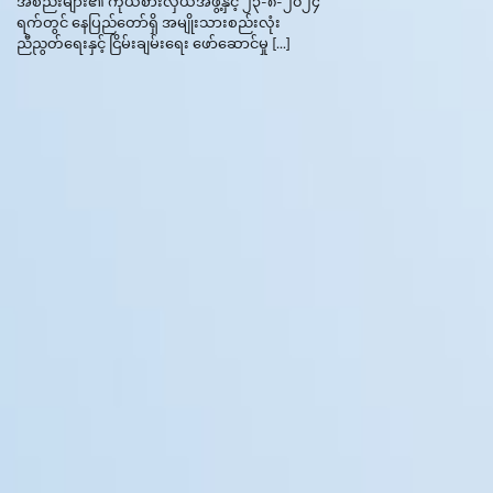
အစည်းများ၏ ကိုယ်စားလှယ်အဖွဲ့နှင့် ၂၃-၈-၂၀၂၄
ရက်တွင် နေပြည်တော်ရှိ အမျိုးသားစည်းလုံး
ညီညွတ်ရေးနှင့် ငြိမ်းချမ်းရေး ဖော်ဆောင်မှု […]