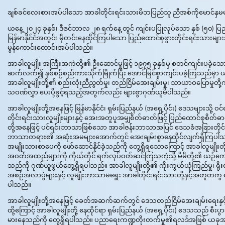
ချစ်ခင်လေးစားအပ်ပါသော အာခါတိုင်းရင်းသားမိဘပြည်သူ ညီအစ်ကိုမောင်နှမမ
ယနေ့ ၂၀၂၄ ခုနှစ်၊ ဒီဇင်ဘာလ ၂၈ ရက်နေ့ တွင် ကျင်းပပြုလုပ်သော နှစ် (၅၀) ပြ
မြန်မာနိုင်ငံအတွင်း မှီတင်းနေထိုင်ကြပါသော ပြည်ထောင်စုဖွားတိုင်းရင်းသားမျာ
မွန်ကောင်းတောင်းအပ်ပါသည်။
အာခါလူမျိုး အကြီးအကဲတို့၏ ဦးဆောင်မှုဖြင့် ၁၉၇၅ ခုနှစ်မှ စတင်ကျင်းပခဲ့သေ
ဆက်လက်၍ နှစ်စဉ်စည်ကားသိုက်မြိုက်ပြီး အောင်မြင်စွာကျင်းပခဲ့ကြသည်မှာ ယခု
အာခါလူမျိုးတို့၏ စည်းလုံးညီညွတ်မှု၊ တည်ငြိမ်အေးချမ်းမှု၊ သာယာဝပြောမှုတို့
သဝဏ်လွှာ ပေးပို့ခွင့်ရသည့်အတွက်လည်း များစွာဂုဏ်ယူမိပါသည်။
အာခါလူမျိုးတို့အနေဖြင့် မြန်မာနိုင်ငံ၊ ရှမ်းပြည်နယ် (အရှေ့ပိုင်း) ဒေသများသ
တိုင်းရင်းသားလူမျိုးများနှင့် အေးအတူပူအမျှစိတ်ဓာတ်ဖြင့် ပြည်ထောင်စုစိတ်ဓ
တို့အနေဖြင့် ပင်ရင်းဘာသာဖြစ်သော အာခါဇန်းဘာသာအပြင် ဒေသခံအခြားတိုင်းရင
ဘာသာတရား၏ အဆုံးအမများအောက်တွင် အေးချမ်းစွာနေထိုင်လျက်ရှိကြပါသ
အမျိုးသားစာပေကို ဖော်ဆောင်နိုင်ခဲ့သည်ကို တွေ့ရှိရသောကြောင့် အာခါလူမျိုးတို
အဝတ်အထည်များကို ကိုယ်တိုင် ရက်လုပ်ဝတ်ဆင်ကြသကဲ့သို့ မိမိတို့၏ ယဉ်ကျေး
သည်ကို ဂုဏ်ယူဖွယ်တွေ့ရှိရပါသည်။ အာခါလူမျိုးတို့၏ ကိုးကွယ်ယုံကြည်မှု၊ ရိ
အစဉ်အလာပွဲများနှင့် လူမျိုးဘာသာမရွေး အာခါတိုင်းရင်းသားတို့နှင့်အတူတကွ ပျော
ပါသည်။
အာခါလူမျိုးတို့အနေဖြင့် ခေတ်အဆက်ဆက်တွင် ဒေသတည်ငြိမ်အေးချမ်းရေးနှင့် 
ထို့ကြောင့် အာခါလူမျိုးတို့ နေထိုင်ရာ ရှမ်းပြည်နယ် (အရှေ့ပိုင်း) ဒေသသည် စီ
မားနေသည်ကို တွေ့ရှိရပါသည်။ ပညာရေးကဏ္ဍတိုးတက်မှု၏ရလဒ်အဖြစ် ယခုအခါ 