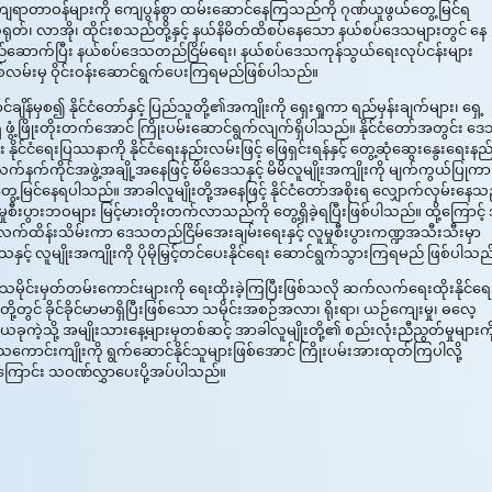
ကျရာတာဝန်များကို ကျေပွန်စွာ ထမ်းဆောင်နေကြသည်ကို ဂုဏ်ယူဖွယ်တွေ့မြင်ရ
ော တရုတ်၊ လာအို၊ ထိုင်းစသည်တို့နှင့် နယ်နိမိတ်ထိစပ်နေသော နယ်စပ်ဒေသများတွင် နေ
ို တည်ဆောက်ပြီး နယ်စပ်ဒေသတည်ငြိမ်ရေး၊ နယ်စပ်ဒေသကုန်သွယ်ရေးလုပ်ငန်းများ
်တစ်လမ်းမှ ဝိုင်းဝန်းဆောင်ရွက်ပေးကြရမည်ဖြစ်ပါသည်။
ျိန်မှစ၍ နိုင်ငံတော်နှင့် ပြည်သူတို့၏အကျိုးကို ရှေးရှုကာ ရည်မှန်းချက်များ၊ ရှေ့
ိ ဖွံ့ဖြိုးတိုးတက်အောင် ကြိုးပမ်းဆောင်ရွက်လျက်ရှိပါသည်။ နိုင်ငံတော်အတွင်း ဒ
င်ငံရေးပြဿနာကို နိုင်ငံရေးနည်းလမ်းဖြင့် ဖြေရှင်းရန်နှင့် တွေ့ဆုံဆွေးနွေးရေးနည
းလက်နက်ကိုင်အဖွဲ့အချို့အနေဖြင့် မိမိဒေသနှင့် မိမိလူမျိုးအကျိုးကို မျက်ကွယ်ပြုကာ
င်နေရပါသည်။ အာခါလူမျိုးတို့အနေဖြင့် နိုင်ငံတော်အစိုးရ လျှောက်လှမ်းနေသည
ှုစီးပွားဘဝများ မြင့်မားတိုးတက်လာသည်ကို တွေ့ရှိခဲ့ရပြီးဖြစ်ပါသည်။ ထို့ကြောင့်
ို ဆက်လက်ထိန်းသိမ်းကာ ဒေသတည်ငြိမ်အေးချမ်းရေးနှင့် လူမှုစီးပွားကဏ္ဍအသီးသီးမှာ
့် လူမျိုးအကျိုးကို ပိုမိုမြှင့်တင်ပေးနိုင်ရေး ဆောင်ရွက်သွားကြရမည် ဖြစ်ပါသည
 သမိုင်းမှတ်တမ်းကောင်းများကို ရေးထိုးခဲ့ကြပြီးဖြစ်သလို ဆက်လက်ရေးထိုးနိုင်ရေ
ို့တွင် ခိုင်ခိုင်မာမာရှိပြီးဖြစ်သော သမိုင်းအစဉ်အလာ၊ ရိုးရာ၊ ယဉ်ကျေးမှု၊ ဓလေ့
ကဲ့သို့ အမျိုးသားနေ့များမှတစ်ဆင့် အာခါလူမျိုးတို့၏ စည်းလုံးညီညွတ်မှုများကိ
 ဒေသကောင်းကျိုးကို ရွက်ဆောင်နိုင်သူများဖြစ်အောင် ကြိုးပမ်းအားထုတ်ကြပါလို့
ာက်ကြောင်း သဝဏ်လွှာပေးပို့အပ်ပါသည်။