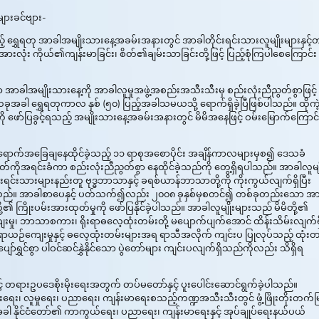
ျားခင်ဗျား-
ည့် ရွှေရတု အာခါအမျိုးသားနေ့အခမ်းအနားတွင် အာခါတိုင်းရင်းသားလူမျိုးများနှင့
းအားလုံး ကိုယ်၏ကျန်းမာခြင်း၊ စိတ်၏ချမ်းသာခြင်းတို့ဖြင့် ပြည့်စုံကြပါစေကြောင်း
ာ အာခါအမျိုးသားနေ့ကို အာခါလူမှုအဖွဲ့အစည်းအသီးသီးမှ စည်းလုံးညီညွတ်စွာဖြင့်
အခါ ရွှေရတုကာလ နှစ် (၅၀) ပြည့်အခါသမယသို့ ရောက်ရှိခဲ့ပြီဖြစ်ပါသည်။ ထိုကဲ့သ
ကို ဖော်ပြခွင့်ရသည့် အမျိုးသားနေ့အခမ်းအနားတွင် မိမိအနေဖြင့် ဝမ်းမြောက်ကြောင်
ို့ ဝင်ရောက်အခြေချနေထိုင်ခဲ့သည့် ၁၁ ရာစုအစောပိုင်း အချိန်ကာလများမှစ၍ ဒေသခံ
ာတ်ကိုအရင်းခံကာ စည်းလုံးညီညွတ်စွာ နေထိုင်ခဲ့သည်ကို တွေ့ရှိရပါသည်။ အာခါလူမျိ
်းသားများနည်းတူ ဗုဒ္ဓဘာသာနှင့် ခရစ်ယာန်ဘာသာတို့ကို ကိုးကွယ်လျက်ရှိပြီး
ည်။ အာခါစာပေနှင့် ပတ်သက်၍လည်း ၂၀၀၈ ခုနှစ်မှစတင်၍ တစ်ခုတည်းသော အာ
့၏ ကြိုးပမ်းအားထုတ်မှုကို ဖော်ပြနိုင်ခဲ့ပါသည်။ အာခါလူမျိုးများသည် မိမိတို့၏
မှု၊ ဘာသာစကား၊ ရိုးရာဓလေ့ထုံးတမ်းတို့ မပျောက်ပျက်အောင် ထိန်းသိမ်းလျက်ရှ
ုးရာယဉ်ကျေးမှုနှင့် ဓလေ့ထုံးတမ်းများအရ ရာသီအလိုက် ကျင်းပ ပြုလုပ်သည့် ထုံးတ
်ရွှင်စွာ ပါဝင်ဆင်နွှဲနိုင်သော ပွဲတော်များ ကျင်းပလျက်ရှိသည်ကိုလည်း သိရှိရ
တရားဥပဒေစိုးမိုးရေးအတွက် တပ်မတော်နှင့် ပူးပေါင်းဆောင်ရွက်ခဲ့ပါသည်။
းပွားရေး၊ လူမှုရေး၊ ပညာရေး၊ ကျန်းမာရေးစသည့်ကဏ္ဍအသီးသီးတွင် ဖွံ့ဖြိုးတိုးတက်မြ
နိုင်ငံတော်၏ ကာကွယ်ရေး၊ ပညာရေး၊ ကျန်းမာရေးနှင့် အုပ်ချုပ်ရေးနယ်ပယ်