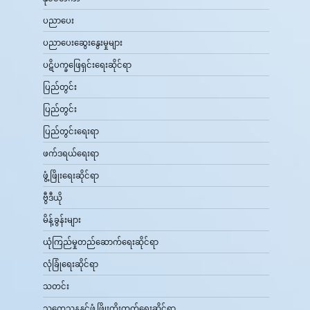
ပညာပေး
ပညာပေးဆွေးနွေးမှုများ
ပဋိပက္ခဖြေရှင်းရေးဆိုင်ရာ
ပြည်တွင်း
ပြည်တွင်း
ပြည်တွင်းရေးရာ
ဖက်ဒရယ်ရေးရာ
ဖွံ့ဖြိုးရေးဆိုင်ရာ
ဗွီဒီယို
မိန့်ခွန်းများ
ယုံကြည်မှုတည်ဆောက်ရေးဆိုင်ရာ
လုံခြုံရေးဆိုင်ရာ
သတင်း
သုတေသနနှင့်ဖွံ့ဖြိုးတိုးတက်ရေးဆိုင်ရာ