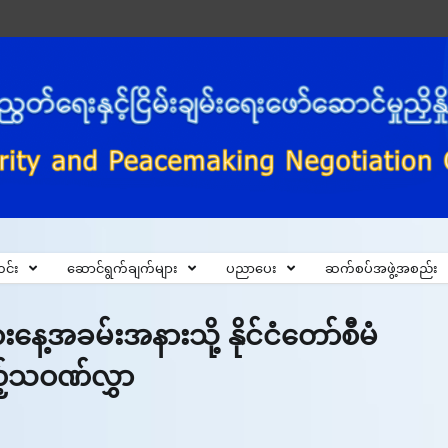
င်း
ဆောင်ရွက်ချက်များ
ပညာပေး
ဆက်စပ်အဖွဲ့အစည်း
နေ့အခမ်းအနားသို့ နိုင်ငံတော်စီမံ
ည့်သဝဏ်လွှာ