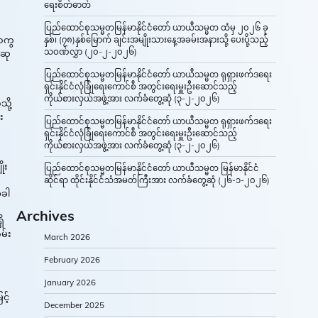
ရေးစိတ်ဓာတ်
ပြည်ထောင်စုသမ္မတမြန်မာနိုင်ငံတော် ယာယီသမ္မတ ထံမှ ၂၀၂၆ ခု
်တကွ
နှစ်၊ (၇၈)နှစ်မြောက် ချင်းအမျိုးသားနေ့အခမ်းအနားသို့ ပေးပို့သည့်
သဝဏ်လွှာ (၂၀-၂-၂၀၂၆)
 ဆု
ပြည်ထောင်စုသမ္မတမြန်မာနိုင်ငံတော် ယာယီသမ္မတ ရုရှားဖက်ဒရေး
ရှင်းနိုင်ငံလုံခြုံရေးကောင်စီ အတွင်းရေးမှူးဦးဆောင်သည့်
ကိုယ်စားလှယ်အဖွဲ့အား လက်ခံတွေ့ဆုံ (၃-၂-၂၀၂၆)
ို့
း
ပြည်ထောင်စုသမ္မတမြန်မာနိုင်ငံတော် ယာယီသမ္မတ ရုရှားဖက်ဒရေး
ရှင်းနိုင်ငံလုံခြုံရေးကောင်စီ အတွင်းရေးမှူးဦးဆောင်သည့်
ကိုယ်စားလှယ်အဖွဲ့အား လက်ခံတွေ့ဆုံ (၃-၂-၂၀၂၆)
ုး
ပြည်ထောင်စုသမ္မတမြန်မာနိုင်ငံတော် ယာယီသမ္မတ မြန်မာနိုင်ငံ
ဆိုင်ရာ ထိုင်းနိုင်ငံသံအမတ်ကြီးအား လက်ခံတွေ့ဆုံ (၂၆-၁-၂၀၂၆)
ခါ
Archives
ိ
မ်း
March 2026
February 2026
January 2026
င့်
December 2025