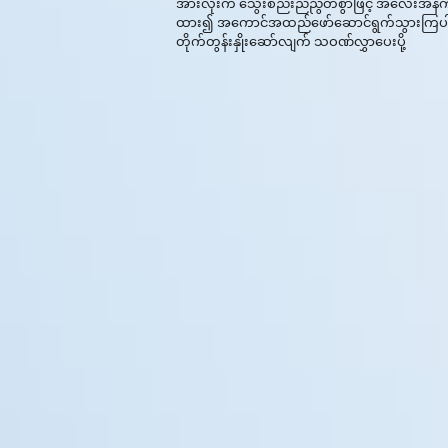
အားလုံးက သွေးစည်းညီညွတ်စွာဖြင့် အလေးအနက
ထား၍ အကောင်အထည်ဖော်ဆောင်ရွက်သွားကြပါ
တိုက်တွန်းနှိုးဆော်လျက် သဝဏ်လွှာပေးပို့