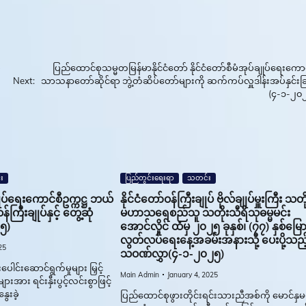
်
ပြည်ထောင်စုသမ္မတမြန်မာနိုင်ငံတော် နိုင်ငံတော်စီမံအုပ်ချုပ်ရေးကောင
Next:
သာသနာတော်ဆိုင်ရာ ဘွဲ့တံဆိပ်တော်များကို ဆက်ကပ်လှူဒါန်းအပ်နှင်းခြ
(၄-၁-၂၀
း
ပြည်တွင်းရေးရာ
သတင်း
ချုပ်ရေးကောင်စီဥက္ကဋ္ဌ ဘယ်
နိုင်ငံတော်ဝန်ကြီးချုပ် ဗိုလ်ချုပ်မှူးကြီး သတိ
်ကြီးချုပ်နှင့် တွေ့ဆုံ
မဟာသရေစည်သူ သတိုးသီရိသုဓမ္မမင်း
၅)
အောင်လှိုင် ထံမှ ၂၀၂၅ ခုနှစ်၊ (၇၇) နှစ်မြေ
လွတ်လပ်ရေးနေ့အခမ်းအနားသို့ ပေးပို့သည့
25
သဝဏ်လွှာ(၄-၁-၂၀၂၅)
ူးပေါင်းဆောင်ရွက်မှုများ မြှင့်
Main Admin
January 4, 2025
ားအား ရင်းနှီးပွင့်လင်းစွာဖြင့်
ေးခဲ့
ပြည်ထောင်စုဖွားတိုင်းရင်းသားညီအစ်ကို မောင်နှမ