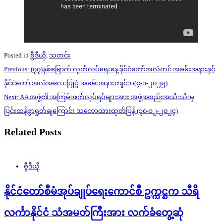
Posted in
ဗွီဒီယို
,
သတင်း
Post
Previous:
(၇၇)နှစ်မြောက် လွတ်လပ်ရေးနေ့ နိုင်ငံတော်အလံတင် အခမ်းအနားနှင့်
navigation
နိုင်ငံတော် အလံအလေးပြုပွဲ အခမ်းအနားကျင်းပ(၄-၁-၂၀၂၅)
Next:
AA အဖွဲ့၏ အကြမ်းဖက်လုပ်ရပ်များအား အဖွဲ့အစည်းအသီးသီးမှ
ပြင်းထန်စွာရှုတ်ချကြောင်း သဘောထားထုတ်ပြန် (၃၀-၁၂-၂၀၂၄)
Related Posts
ဗွီဒီယို
နိုင်ငံတော်စီမံအုပ်ချုပ်ရေးကောင်စီ ဥက္ကဋ္ဌက သီရိ
လင်္ကာနိုင်ငံ သံအမတ်ကြီးအား လက်ခံတွေ့ဆုံ