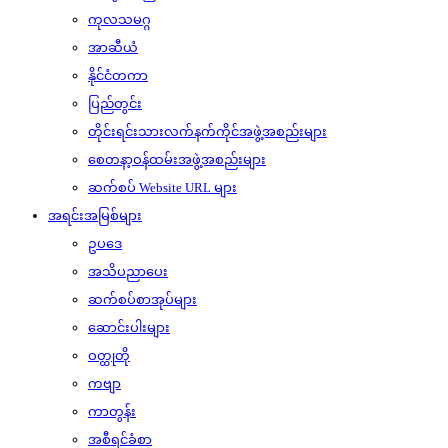
ကုလသမဂ္ဂ
အာဆီယံ
နိုင်ငံတကာ
ပြည်တွင်း
တိုင်းရင်းသားလက်နက်ကိုင်အဖွဲ့အစည်းများ
စေတနာ့ဝန်ထမ်းအဖွဲ့အစည်းများ
ဆက်စပ် Website URL များ
အရင်းအမြစ်များ
ဥပဒေ
အသိပညာပေး
ဆက်စပ်စာအုပ်များ
ဆောင်းပါးများ
ဝတ္ထုတို
ကဗျာ
ကာတွန်း
အစီရင်ခံစာ