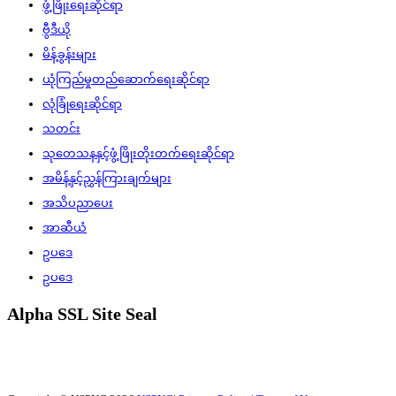
ဖွံ့ဖြိုးရေးဆိုင်ရာ
ဗွီဒီယို
မိန့်ခွန်းများ
ယုံကြည်မှုတည်ဆောက်ရေးဆိုင်ရာ
လုံခြုံရေးဆိုင်ရာ
သတင်း
သုတေသနနှင့်ဖွံ့ဖြိုးတိုးတက်ရေးဆိုင်ရာ
အမိန့်နှင့်ညွှန်ကြားချက်များ
အသိပညာပေး
အာဆီယံ
ဥပဒေ
ဥပဒေ
Alpha SSL Site Seal