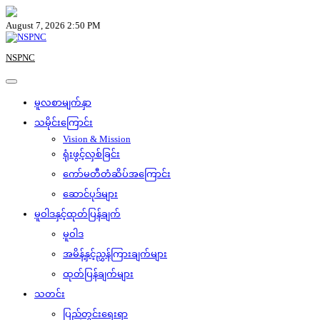
Skip
to
August 7, 2026 2:50 PM
content
NSPNC
မူလစာမျက်နှာ
သမိုင်းကြောင်း
Vision & Mission
ရုံးဖွင့်လှစ်ခြင်း
ကော်မတီတံဆိပ်အကြောင်း
ဆောင်ပုဒ်များ
မူဝါဒနှင့်ထုတ်ပြန်ချက်
မူဝါဒ
အမိန့်နှင့်ညွှန်ကြားချက်များ
ထုတ်ပြန်ချက်များ
သတင်း
ပြည်တွင်းရေးရာ