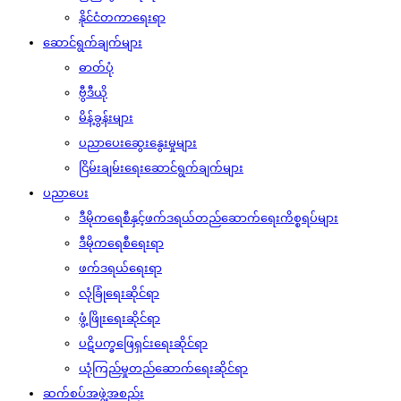
နိုင်ငံတကာရေးရာ
ဆောင်ရွက်ချက်များ
ဓာတ်ပုံ
ဗွီဒီယို
မိန့်ခွန်းများ
ပညာပေးဆွေးနွေးမှုများ
ငြိမ်းချမ်းရေးဆောင်ရွက်ချက်များ
ပညာပေး
ဒီမိုကရေစီနှင့်ဖက်ဒရယ်တည်ဆောက်‌ရေးကိစ္စရပ်များ
ဒီမိုကရေစီရေးရာ
ဖက်ဒရယ်ရေးရာ
လုံခြုံရေးဆိုင်ရာ
ဖွံ့ဖြိုးရေးဆိုင်ရာ
ပဋိပက္ခဖြေရှင်းရေးဆိုင်ရာ
ယုံကြည်မှုတည်ဆောက်ရေးဆိုင်ရာ
ဆက်စပ်အဖွဲ့အစည်း