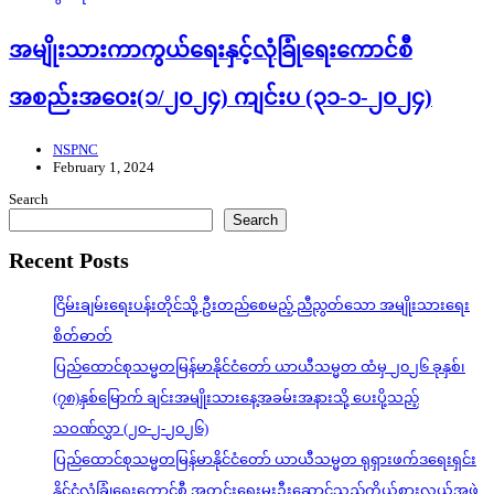
အမျိုးသားကာကွယ်ရေးနှင့်လုံခြုံရေးကောင်စီ
အစည်းအဝေး(၁/၂၀၂၄) ကျင်းပ (၃၁-၁-၂၀၂၄)
NSPNC
February 1, 2024
Search
Search
Recent Posts
ငြိမ်းချမ်းရေးပန်းတိုင်သို့ ဦးတည်စေမည့် ညီညွတ်သော အမျိုးသားရေး
စိတ်ဓာတ်
ပြည်ထောင်စုသမ္မတမြန်မာနိုင်ငံတော် ယာယီသမ္မတ ထံမှ ၂၀၂၆ ခုနှစ်၊
(၇၈)နှစ်မြောက် ချင်းအမျိုးသားနေ့အခမ်းအနားသို့ ပေးပို့သည့်
သဝဏ်လွှာ (၂၀-၂-၂၀၂၆)
ပြည်ထောင်စုသမ္မတမြန်မာနိုင်ငံတော် ယာယီသမ္မတ ရုရှားဖက်ဒရေးရှင်း
နိုင်ငံလုံခြုံရေးကောင်စီ အတွင်းရေးမှူးဦးဆောင်သည့်ကိုယ်စားလှယ်အဖွဲ့