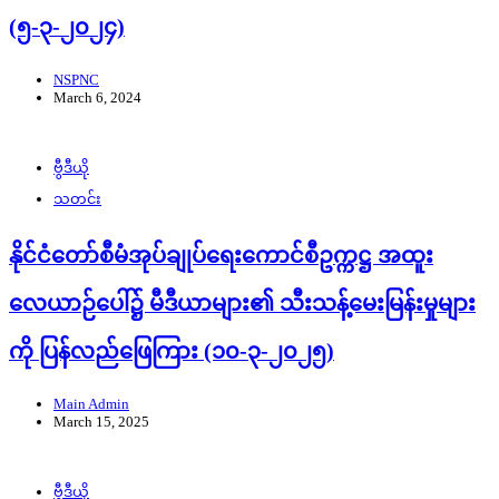
(၅-၃-၂၀၂၄)
NSPNC
March 6, 2024
ဗွီဒီယို
သတင်း
နိုင်ငံတော်စီမံအုပ်ချုပ်ရေးကောင်စီဥက္ကဋ္ဌ အထူး
လေယာဉ်ပေါ်၌ မီဒီယာများ၏ သီးသန့်မေးမြန်းမှုများ
ကို ပြန်လည်ဖြေကြား (၁၀-၃-၂၀၂၅)
Main Admin
March 15, 2025
ဗွီဒီယို