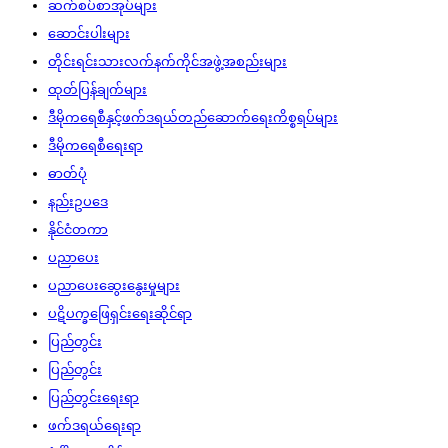
ဆက်စပ်စာအုပ်များ
ဆောင်းပါးများ
တိုင်းရင်းသားလက်နက်ကိုင်အဖွဲ့အစည်းများ
ထုတ်ပြန်ချက်များ
ဒီမိုကရေစီနှင့်ဖက်ဒရယ်တည်ဆောက်‌ရေးကိစ္စရပ်များ
ဒီမိုကရေစီရေးရာ
ဓာတ်ပုံ
နည်းဥပဒေ
နိုင်ငံတကာ
ပညာပေး
ပညာပေးဆွေးနွေးမှုများ
ပဋိပက္ခဖြေရှင်းရေးဆိုင်ရာ
ပြည်တွင်း
ပြည်တွင်း
ပြည်တွင်းရေးရာ
ဖက်ဒရယ်ရေးရာ