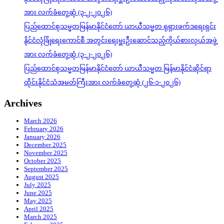
အား လက်ခံတွေ့ဆုံ (၃-၂-၂၀၂၆)
ပြည်ထောင်စုသမ္မတမြန်မာနိုင်ငံတော် ယာယီသမ္မတ ရုရှားဖက်ဒရေးရှင်း
နိုင်ငံလုံခြုံရေးကောင်စီ အတွင်းရေးမှူးဦးဆောင်သည့်ကိုယ်စားလှယ်အဖွဲ့
အား လက်ခံတွေ့ဆုံ (၃-၂-၂၀၂၆)
ပြည်ထောင်စုသမ္မတမြန်မာနိုင်ငံတော် ယာယီသမ္မတ မြန်မာနိုင်ငံဆိုင်ရာ
ထိုင်းနိုင်ငံသံအမတ်ကြီးအား လက်ခံတွေ့ဆုံ (၂၆-၁-၂၀၂၆)
Archives
March 2026
February 2026
January 2026
December 2025
November 2025
October 2025
September 2025
August 2025
July 2025
June 2025
May 2025
April 2025
March 2025