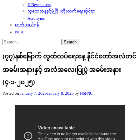
E-Newsletters
သုတေသနနှင့်ဖွံ့ဖြိုးတိုးတက်ရေးဆိုင်ရာ
Acronyms
ဆက်သွယ်ရန်
NCA
Search
for:
(၇၇)နှစ်မြောက် လွတ်လပ်ရေးနေ့ နိုင်ငံတော်အလံတင်
အခမ်းအနားနှင့် အလံအလေးပြုပွဲ အခမ်းအနား
(၄-၁-၂၀၂၅)
Posted on
January 7, 2025
January 8, 2025
by
NSPNC