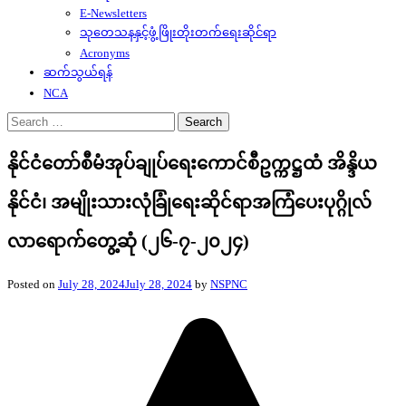
E-Newsletters
သုတေသနနှင့်ဖွံ့ဖြိုးတိုးတက်ရေးဆိုင်ရာ
Acronyms
ဆက်သွယ်ရန်
NCA
Search
for:
နိုင်ငံတော်စီမံအုပ်ချုပ်ရေးကောင်စီဥက္ကဋ္ဌထံ အိန္ဒိယ
နိုင်ငံ၊ အမျိုးသားလုံခြုံရေးဆိုင်ရာအကြံပေးပုဂ္ဂိုလ်
လာရောက်တွေ့ဆုံ (၂၆-၇-၂၀၂၄)
Posted on
July 28, 2024
July 28, 2024
by
NSPNC