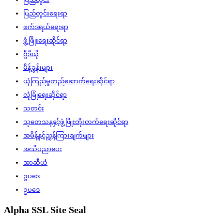
ပြည်တွင်းရေးရာ
ဖက်ဒရယ်ရေးရာ
ဖွံ့ဖြိုးရေးဆိုင်ရာ
ဗွီဒီယို
မိန့်ခွန်းများ
ယုံကြည်မှုတည်ဆောက်ရေးဆိုင်ရာ
လုံခြုံရေးဆိုင်ရာ
သတင်း
သုတေသနနှင့်ဖွံ့ဖြိုးတိုးတက်ရေးဆိုင်ရာ
အမိန့်နှင့်ညွှန်ကြားချက်များ
အသိပညာပေး
အာဆီယံ
ဥပဒေ
ဥပဒေ
Alpha SSL Site Seal