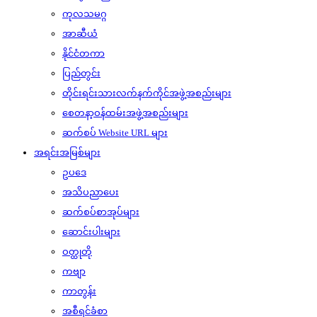
ကုလသမဂ္ဂ
အာဆီယံ
နိုင်ငံတကာ
ပြည်တွင်း
တိုင်းရင်းသားလက်နက်ကိုင်အဖွဲ့အစည်းများ
စေတနာ့ဝန်ထမ်းအဖွဲ့အစည်းများ
ဆက်စပ် Website URL များ
အရင်းအမြစ်များ
ဥပဒေ
အသိပညာပေး
ဆက်စပ်စာအုပ်များ
ဆောင်းပါးများ
ဝတ္ထုတို
ကဗျာ
ကာတွန်း
အစီရင်ခံစာ