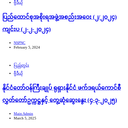
ဗွီဒီယို
ပြည်ထောင်စုအစိုးရအဖွဲ့အစည်းအဝေး (၂/၂၀၂၄)
ကျင်းပ (၂-၂-၂၀၂၄)
NSPNC
February 5, 2024
ပြည်တွင်း
ဗွီဒီယို
နိုင်ငံတော်ဝန်ကြီးချုပ် ရုရှားနိုင်ငံ ဖက်ဒရယ်ကောင်စီ
လွှတ်တော်ဥက္ကဋ္ဌနှင့် တွေ့ဆုံဆွေးနွေး (၄-၃-၂၀၂၅)
Main Admin
March 5, 2025