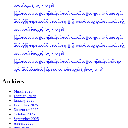
သဝဏ်လွှာ (၂၀-၂-၂၀၂၆)
ပြည်ထောင်စုသမ္မတမြန်မာနိုင်ငံတော် ယာယီသမ္မတ ရုရှားဖက်ဒရေးရှင်း
နိုင်ငံလုံခြုံရေးကောင်စီ အတွင်းရေးမှူးဦးဆောင်သည့်ကိုယ်စားလှယ်အဖွဲ့
အား လက်ခံတွေ့ဆုံ (၃-၂-၂၀၂၆)
ပြည်ထောင်စုသမ္မတမြန်မာနိုင်ငံတော် ယာယီသမ္မတ ရုရှားဖက်ဒရေးရှင်း
နိုင်ငံလုံခြုံရေးကောင်စီ အတွင်းရေးမှူးဦးဆောင်သည့်ကိုယ်စားလှယ်အဖွဲ့
အား လက်ခံတွေ့ဆုံ (၃-၂-၂၀၂၆)
ပြည်ထောင်စုသမ္မတမြန်မာနိုင်ငံတော် ယာယီသမ္မတ မြန်မာနိုင်ငံဆိုင်ရာ
ထိုင်းနိုင်ငံသံအမတ်ကြီးအား လက်ခံတွေ့ဆုံ (၂၆-၁-၂၀၂၆)
Archives
March 2026
February 2026
January 2026
December 2025
November 2025
October 2025
September 2025
August 2025
July 2025