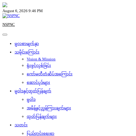
Skip
to
August 6, 2026 9:46 PM
content
NSPNC
မူလစာမျက်နှာ
သမိုင်းကြောင်း
Vision & Mission
ရုံးဖွင့်လှစ်ခြင်း
ကော်မတီတံဆိပ်အကြောင်း
ဆောင်ပုဒ်များ
မူဝါဒနှင့်ထုတ်ပြန်ချက်
မူဝါဒ
အမိန့်နှင့်ညွှန်ကြားချက်များ
ထုတ်ပြန်ချက်များ
သတင်း
ပြည်တွင်းရေးရာ