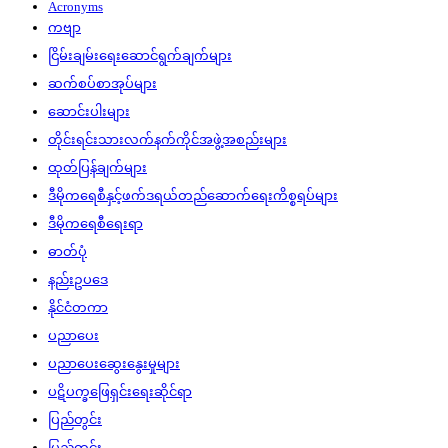
Acronyms
ကဗျာ
ငြိမ်းချမ်းရေးဆောင်ရွက်ချက်များ
ဆက်စပ်စာအုပ်များ
ဆောင်းပါးများ
တိုင်းရင်းသားလက်နက်ကိုင်အဖွဲ့အစည်းများ
ထုတ်ပြန်ချက်များ
ဒီမိုကရေစီနှင့်ဖက်ဒရယ်တည်ဆောက်‌ရေးကိစ္စရပ်များ
ဒီမိုကရေစီရေးရာ
ဓာတ်ပုံ
နည်းဥပဒေ
နိုင်ငံတကာ
ပညာပေး
ပညာပေးဆွေးနွေးမှုများ
ပဋိပက္ခဖြေရှင်းရေးဆိုင်ရာ
ပြည်တွင်း
ပြည်တွင်း