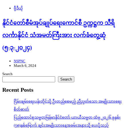
ဗွီဒီယို
နိုင်ငံတော်စီမံအုပ်ချုပ်ရေးကောင်စီ ဥက္ကဋ္ဌက သီရိ
လင်္ကာနိုင်ငံ သံအမတ်ကြီးအား လက်ခံတွေ့ဆုံ
(၅-၃-၂၀၂၄)
NSPNC
March 6, 2024
Search
Search
Recent Posts
ငြိမ်းချမ်းရေးပန်းတိုင်သို့ ဦးတည်စေမည့် ညီညွတ်သော အမျိုးသားရေး
စိတ်ဓာတ်
ပြည်ထောင်စုသမ္မတမြန်မာနိုင်ငံတော် ယာယီသမ္မတ ထံမှ ၂၀၂၆ ခုနှစ်၊
(၇၈)နှစ်မြောက် ချင်းအမျိုးသားနေ့အခမ်းအနားသို့ ပေးပို့သည့်