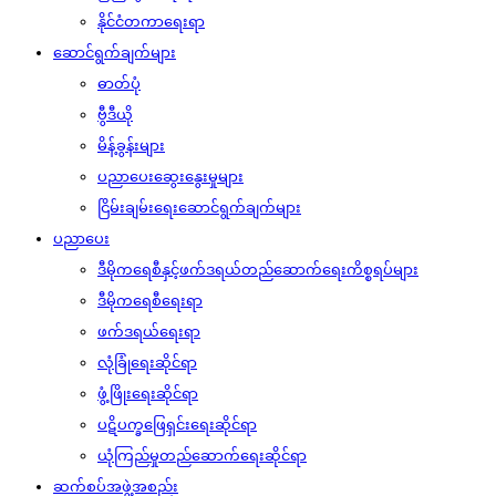
နိုင်ငံတကာရေးရာ
ဆောင်ရွက်ချက်များ
ဓာတ်ပုံ
ဗွီဒီယို
မိန့်ခွန်းများ
ပညာပေးဆွေးနွေးမှုများ
ငြိမ်းချမ်းရေးဆောင်ရွက်ချက်များ
ပညာပေး
ဒီမိုကရေစီနှင့်ဖက်ဒရယ်တည်ဆောက်‌ရေးကိစ္စရပ်များ
ဒီမိုကရေစီရေးရာ
ဖက်ဒရယ်ရေးရာ
လုံခြုံရေးဆိုင်ရာ
ဖွံ့ဖြိုးရေးဆိုင်ရာ
ပဋိပက္ခဖြေရှင်းရေးဆိုင်ရာ
ယုံကြည်မှုတည်ဆောက်ရေးဆိုင်ရာ
ဆက်စပ်အဖွဲ့အစည်း