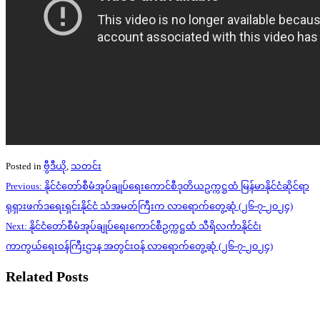
Posted in
ဗွီဒီယို
,
သတင်း
Post
Previous:
နိုင်ငံတော်စီမံအုပ်ချုပ်ရေးကောင်စီဒုတိယဥက္ကဋ္ဌထံ မြန်မာနိုင်ငံဆိုင်ရာ
navigation
ရုရှားဖက်ဒရေးရှင်းနိုင်ငံ သံအမတ်ကြီးက လာရောက်တွေ့ဆုံ (၂၆-၇-၂၀၂၄)
Next:
နိုင်ငံတော်စီမံအုပ်ချုပ်ရေးကောင်စီဥက္ကဋ္ဌထံ သီရိလင်္ကာနိုင်ငံ၊
ကာကွယ်ရေးဝန်ကြီးဌာန အတွင်းဝန် လာရောက်တွေ့ဆုံ (၂၆-၇-၂၀၂၄)
Related Posts