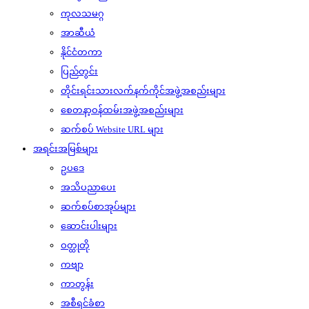
ကုလသမဂ္ဂ
အာဆီယံ
နိုင်ငံတကာ
ပြည်တွင်း
တိုင်းရင်းသားလက်နက်ကိုင်အဖွဲ့အစည်းများ
စေတနာ့ဝန်ထမ်းအဖွဲ့အစည်းများ
ဆက်စပ် Website URL များ
အရင်းအမြစ်များ
ဥပဒေ
အသိပညာပေး
ဆက်စပ်စာအုပ်များ
ဆောင်းပါးများ
ဝတ္ထုတို
ကဗျာ
ကာတွန်း
အစီရင်ခံစာ