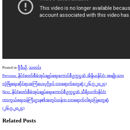
Posted in
ဗွီဒီယို
,
သတင်း
Post
Previous:
နိုင်ငံတော်စီမံအုပ်ချုပ်ရေးကောင်စီဥက္ကဋ္ဌထံ အိန္ဒိယနိုင်ငံ၊ အမျိုးသား
navigation
လုံခြုံရေးဆိုင်ရာအကြံပေးပုဂ္ဂိုလ် လာရောက်တွေ့ဆုံ (၂၆-၇-၂၀၂၄)
Next:
နိုင်ငံတော်စီမံအုပ်ချုပ်ရေးကောင်စီဥက္ကဋ္ဌထံ သီရိလင်္ကာနိုင်ငံ၊
ကာကွယ်ရေးဝန်ကြီးဌာန၏အတွင်းဝန်က လာရောက်ဂါရဝပြုတွေ့ဆုံ
(၂၆-၇-၂၀၂၄)
Related Posts