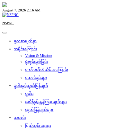
Skip
to
August 7, 2026 2:16 AM
content
NSPNC
မူလစာမျက်နှာ
သမိုင်းကြောင်း
Vision & Mission
ရုံးဖွင့်လှစ်ခြင်း
ကော်မတီတံဆိပ်အကြောင်း
ဆောင်ပုဒ်များ
မူဝါဒနှင့်ထုတ်ပြန်ချက်
မူဝါဒ
အမိန့်နှင့်ညွှန်ကြားချက်များ
ထုတ်ပြန်ချက်များ
သတင်း
ပြည်တွင်းရေးရာ