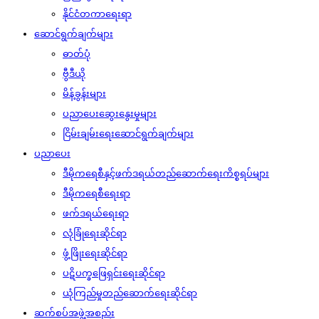
နိုင်ငံတကာရေးရာ
ဆောင်ရွက်ချက်များ
ဓာတ်ပုံ
ဗွီဒီယို
မိန့်ခွန်းများ
ပညာပေးဆွေးနွေးမှုများ
ငြိမ်းချမ်းရေးဆောင်ရွက်ချက်များ
ပညာပေး
ဒီမိုကရေစီနှင့်ဖက်ဒရယ်တည်ဆောက်‌ရေးကိစ္စရပ်များ
ဒီမိုကရေစီရေးရာ
ဖက်ဒရယ်ရေးရာ
လုံခြုံရေးဆိုင်ရာ
ဖွံ့ဖြိုးရေးဆိုင်ရာ
ပဋိပက္ခဖြေရှင်းရေးဆိုင်ရာ
ယုံကြည်မှုတည်ဆောက်ရေးဆိုင်ရာ
ဆက်စပ်အဖွဲ့အစည်း