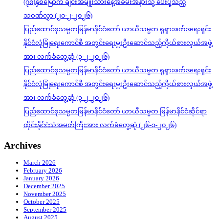
(၇၈)နှစ်မြောက် ချင်းအမျိုးသားနေ့အခမ်းအနားသို့ ပေးပို့သည့်
သဝဏ်လွှာ (၂၀-၂-၂၀၂၆)
ပြည်ထောင်စုသမ္မတမြန်မာနိုင်ငံတော် ယာယီသမ္မတ ရုရှားဖက်ဒရေးရှင်း
နိုင်ငံလုံခြုံရေးကောင်စီ အတွင်းရေးမှူးဦးဆောင်သည့်ကိုယ်စားလှယ်အဖွဲ့
အား လက်ခံတွေ့ဆုံ (၃-၂-၂၀၂၆)
ပြည်ထောင်စုသမ္မတမြန်မာနိုင်ငံတော် ယာယီသမ္မတ ရုရှားဖက်ဒရေးရှင်း
နိုင်ငံလုံခြုံရေးကောင်စီ အတွင်းရေးမှူးဦးဆောင်သည့်ကိုယ်စားလှယ်အဖွဲ့
အား လက်ခံတွေ့ဆုံ (၃-၂-၂၀၂၆)
ပြည်ထောင်စုသမ္မတမြန်မာနိုင်ငံတော် ယာယီသမ္မတ မြန်မာနိုင်ငံဆိုင်ရာ
ထိုင်းနိုင်ငံသံအမတ်ကြီးအား လက်ခံတွေ့ဆုံ (၂၆-၁-၂၀၂၆)
Archives
March 2026
February 2026
January 2026
December 2025
November 2025
October 2025
September 2025
August 2025