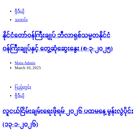
ဗွီဒီယို
သတင်း
နိုင်ငံတော်ဝန်ကြီးချုပ် ဘီလာရုစ်သမ္မတနိုင်ငံ
ဝန်ကြီးချုပ်နှင့် တွေ့ဆုံဆွေးနွေး (၈-၃-၂၀၂၅)
Main Admin
March 10, 2025
ပြည်တွင်း
ဗွီဒီယို
လူငယ်ငြိမ်းချမ်းရေးဖိုရမ် ၂၀၂၆ ပထမနေ့ မွန်းလွဲပိုင်း
(၁၃-၁-၂၀၂၆)