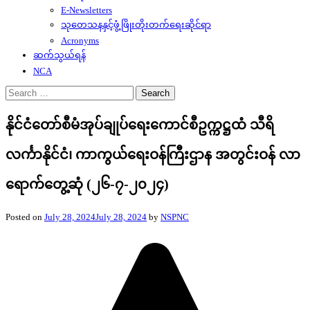
E-Newsletters
သုတေသနနှင့်ဖွံ့ဖြိုးတိုးတက်ရေးဆိုင်ရာ
Acronyms
ဆက်သွယ်ရန်
NCA
Search
for:
နိုင်ငံတော်စီမံအုပ်ချုပ်ရေးကောင်စီဥက္ကဋ္ဌထံ သီရိ
လင်္ကာနိုင်ငံ၊ ကာကွယ်ရေးဝန်ကြီးဌာန အတွင်းဝန် လာ
ရောက်တွေ့ဆုံ (၂၆-၇-၂၀၂၄)
Posted on
July 28, 2024
July 28, 2024
by
NSPNC