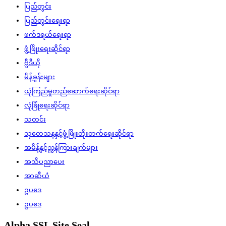
ပြည်တွင်း
ပြည်တွင်းရေးရာ
ဖက်ဒရယ်ရေးရာ
ဖွံ့ဖြိုးရေးဆိုင်ရာ
ဗွီဒီယို
မိန့်ခွန်းများ
ယုံကြည်မှုတည်ဆောက်ရေးဆိုင်ရာ
လုံခြုံရေးဆိုင်ရာ
သတင်း
သုတေသနနှင့်ဖွံ့ဖြိုးတိုးတက်ရေးဆိုင်ရာ
အမိန့်နှင့်ညွှန်ကြားချက်များ
အသိပညာပေး
အာဆီယံ
ဥပဒေ
ဥပဒေ
Alpha SSL Site Seal