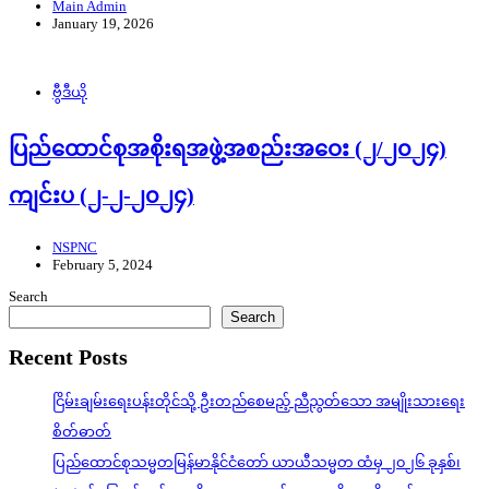
Main Admin
January 19, 2026
ဗွီဒီယို
ပြည်ထောင်စုအစိုးရအဖွဲ့အစည်းအဝေး (၂/၂၀၂၄)
ကျင်းပ (၂-၂-၂၀၂၄)
NSPNC
February 5, 2024
Search
Search
Recent Posts
ငြိမ်းချမ်းရေးပန်းတိုင်သို့ ဦးတည်စေမည့် ညီညွတ်သော အမျိုးသားရေး
စိတ်ဓာတ်
ပြည်ထောင်စုသမ္မတမြန်မာနိုင်ငံတော် ယာယီသမ္မတ ထံမှ ၂၀၂၆ ခုနှစ်၊