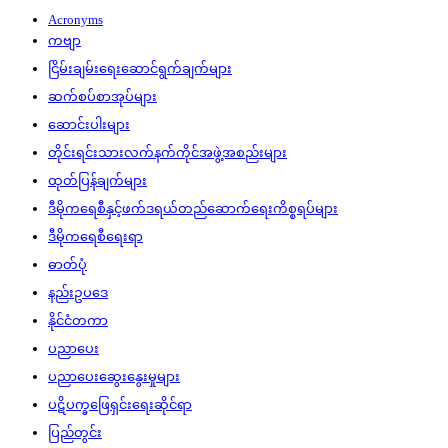
Acronyms
ကဗျာ
ငြိမ်းချမ်းရေးဆောင်ရွက်ချက်များ
ဆက်စပ်စာအုပ်များ
ဆောင်းပါးများ
တိုင်းရင်းသားလက်နက်ကိုင်အဖွဲ့အစည်းများ
ထုတ်ပြန်ချက်များ
ဒီမိုကရေစီနှင့်ဖက်ဒရယ်တည်ဆောက်‌ရေးကိစ္စရပ်များ
ဒီမိုကရေစီရေးရာ
ဓာတ်ပုံ
နည်းဥပဒေ
နိုင်ငံတကာ
ပညာပေး
ပညာပေးဆွေးနွေးမှုများ
ပဋိပက္ခဖြေရှင်းရေးဆိုင်ရာ
ပြည်တွင်း