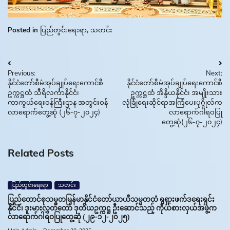
Posted in
ပြည်တွင်းရေးရာ
,
သတင်း
Post
Previous:
Next:
navigation
နိုင်ငံတော်စီမံအုပ်ချုပ်ရေးကောင်စီ
နိုင်ငံတော်စီမံအုပ်ချုပ်ရေးကောင်စီ
ဥက္ကဋ္ဌထံ သီရိလင်္ကာနိုင်ငံ၊
ဥက္ကဋ္ဌထံ အိန္ဒိယနိုင်ငံ၊ အမျိုးသား
ကာကွယ်ရေးဝန်ကြီးဌာန အတွင်းဝန်
လုံခြုံရေးဆိုင်ရာအကြံပေးပုဂ္ဂိုလ်က
လာရောက်တွေ့ဆုံ (၂၆-၇-၂၀၂၄)
လာရောက်ဂါရဝပြု
တွေ့ဆုံ(၂၆-၇-၂၀၂၄)
Related Posts
ပြည်တွင်းရေးရာ
သတင်း
ပြည်ထောင်စုသမ္မတမြန်မာနိုင်ငံတော်ယာယီသမ္မတထံ ရုရှားဖက်ဒရေးရှင်း
နိုင်ငံ၊ ဒူးမားလွှတ်တော် ဒုတိယဥက္ကဋ္ဌ ဦးဆောင်သည့် ကိုယ်စားလှယ်အဖွဲ့က
လာရောက်ဂါရဝပြုတွေ့ဆုံ (၂၉-၁၂-၂၀၂၅)