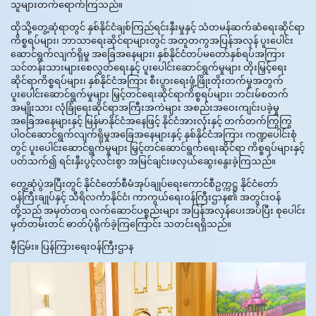
သူများတက်ရောက်ကြသည်။
ထိုသို့တွေ့ဆုံရာတွင် နှစ်နိုင်ငံချစ်ကြည်ရင်းနှီးမှုနှင့် သံတမန်ဆက်ဆံရေးဆိုင်ရာ
ကိစ္စရပ်များ၊ ဘာသာရေးဆိုင်ရာများတွင် အတူတကွအပြန်အလှန် ပူးပေါင်း
ဆောင်ရွက်လျက်ရှိမှု အခြေအနေများ၊ နှစ်နိုင်ငံတပ်မတော်နှစ်ရပ်အကြား
သင်တန်းသားများစေလွှတ်ရေးနှင့် ပူးပေါင်းဆောင်ရွက်မှုများ တိုးမြှင့်ရေး
ဆိုင်ရာကိစ္စရပ်များ၊ နှစ်နိုင်ငံအကြား စီးပွားရေးဖွံ့ဖြိုးတိုးတက်မှုအတွက်
ပူးပေါင်းဆောင်ရွက်မှုများ မြှင့်တင်ရေးဆိုင်ရာကိစ္စရပ်များ၊ ဘင်းမ်စတက်
အမျိုးသား လုံခြုံရေးဆိုင်ရာအကြီးအကဲများ အစည်းအဝေးကျင်းပခဲ့မှု
အခြေအနေများနှင့် မြန်မာနိုင်ငံအနေဖြင့် နိုင်ငံအားလုံးနှင့် တက်တက်ကြွကြွ
ပါဝင်ဆောင်ရွက်လျက်ရှိမှုအခြေအနေများနှင့် နှစ်နိုင်ငံအကြား ကဏ္ဍပေါင်းစုံ
တွင် ပူးပေါင်းဆောင်ရွက်မှုများ မြှင့်တင်ဆောင်ရွက်ရေးဆိုင်ရာ ကိစ္စရပ်များနှင့်
ပတ်သက်၍ ရင်းနှီးပွင့်လင်းစွာ အမြင်ချင်းဖလှယ်ဆွေးနွေးခဲ့ကြသည်။
တွေ့ဆုံပွဲအပြီးတွင် နိုင်ငံတော်စီမံအုပ်ချုပ်ရေးကောင်စီဥက္ကဋ္ဌ နိုင်ငံတော်
ဝန်ကြီးချုပ်နှင့် သီရိလင်္ကာနိုင်ငံ၊ ကာကွယ်ရေးဝန်ကြီးဌာန၏ အတွင်းဝန်
တို့သည် အမှတ်တရ လက်ဆောင်ပစ္စည်းများ အပြန်အလှန်ပေးအပ်ပြီး စုပေါင်း
မှတ်တမ်းတင် ဓာတ်ပုံရိုက်ခဲ့ကြကြောင်း သတင်းရရှိသည်။
မှီငြမ်း။ ပြန်ကြားရေးဝန်ကြီးဌာန