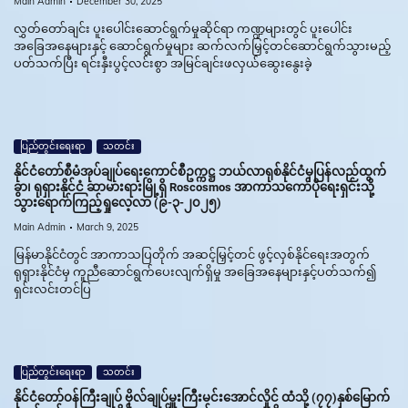
Main Admin
December 30, 2025
လွှတ်တော်ချင်း ပူးပေါင်းဆောင်ရွက်မှုဆိုင်ရာ ကဏ္ဍများတွင် ပူးပေါင်း
အခြေအနေများနှင့် ဆောင်ရွက်မှုများ ဆက်လက်မြှင့်တင်ဆောင်ရွက်သွားမည့်
ပတ်သက်ပြီး ရင်းနှီးပွင့်လင်းစွာ အမြင်ချင်းဖလှယ်ဆွေးနွေးခဲ့
ပြည်တွင်းရေးရာ
သတင်း
နိုင်ငံတော်စီမံအုပ်ချုပ်ရေးကောင်စီဥက္ကဋ္ဌ ဘယ်လာရုစ်နိုင်ငံမှပြန်လည်ထွက်
ခွာ၊ ရုရှားနိုင်ငံ ဆာမားရားမြို့ရှိ Roscosmos အာကာသကော်ပိုရေးရှင်းသို့
သွားရောက်ကြည့်ရှုလေ့လာ (၉-၃-၂၀၂၅)
Main Admin
March 9, 2025
မြန်မာနိုင်ငံတွင် အာကာသပြတိုက် အဆင့်မြှင့်တင် ဖွင့်လှစ်နိုင်ရေးအတွက်
ရုရှားနိုင်ငံမှ ကူညီဆောင်ရွက်ပေးလျက်ရှိမှု အခြေအနေများနှင့်ပတ်သက်၍
ရှင်းလင်းတင်ပြ
ပြည်တွင်းရေးရာ
သတင်း
နိုင်ငံတော်ဝန်ကြီးချုပ် ဗိုလ်ချုပ်မှူးကြီးမင်းအောင်လှိုင် ထံသို့ (၇၇)နှစ်မြောက်