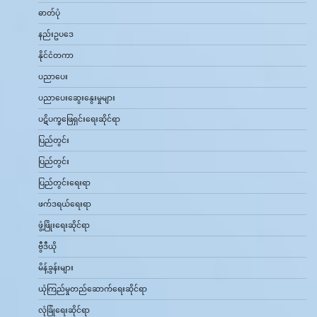
ဓာတ်ပုံ
နည်းဥပဒေ
နိုင်ငံတကာ
ပညာပေး
ပညာပေးဆွေးနွေးမှုများ
ပဋိပက္ခဖြေရှင်းရေးဆိုင်ရာ
ပြည်တွင်း
ပြည်တွင်း
ပြည်တွင်းရေးရာ
ဖက်ဒရယ်ရေးရာ
ဖွံ့ဖြိုးရေးဆိုင်ရာ
ဗွီဒီယို
မိန့်ခွန်းများ
ယုံကြည်မှုတည်ဆောက်ရေးဆိုင်ရာ
လုံခြုံရေးဆိုင်ရာ