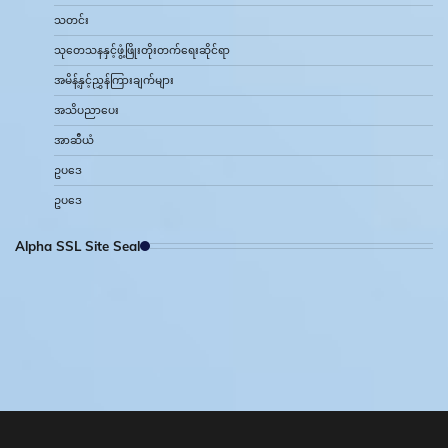
သတင်း
သုတေသနနှင့်ဖွံ့ဖြိုးတိုးတက်ရေးဆိုင်ရာ
အမိန့်နှင့်ညွှန်ကြားချက်များ
အသိပညာပေး
အာဆီယံ
ဥပဒေ
ဥပဒေ
Alpha SSL Site Seal