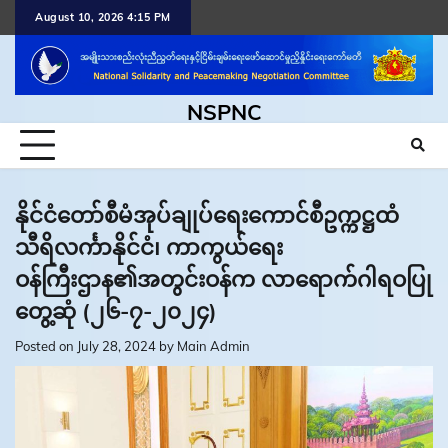
Skip
August 10, 2026 4:15 PM
to
content
NSPNC
နိုင်ငံတော်စီမံအုပ်ချုပ်ရေးကောင်စီဥက္ကဋ္ဌထံ
သီရိလင်္ကာနိုင်ငံ၊ ကာကွယ်ရေး
ဝန်ကြီးဌာန၏အတွင်းဝန်က လာရောက်ဂါရဝပြု
တွေ့ဆုံ (၂၆-၇-၂၀၂၄)
Posted on
July 28, 2024
by
Main Admin