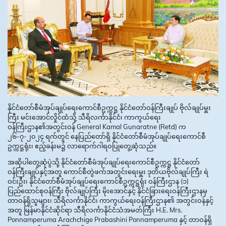
နိုင်ငံတော်စီမံအုပ်ချုပ်ရေးကောင်စီဥက္ကဋ္ဌ နိုင်ငံတော်ဝန်ကြီးချုပ် ဗိုလ်ချုပ်မှူး
ကြီး မင်းအောင်လှိုင်ထံသို့ သီရိလင်္ကာနိုင်ငံ၊ ကာကွယ်ရေး
ဝန်ကြီးဌာန၏အတွင်းဝန် General Kamal Gunaratne (Retd) က
၂၆-၇-၂၀၂၄ ရက်တွင် နေပြည်တော်ရှိ နိုင်ငံတော်စီမံအုပ်ချုပ်ရေးကောင်စီ
ဥက္ကဋ္ဌရုံး၊ ဧည့်ခန်းမ၌ လာရောက်ဂါရဝပြုတွေ့ဆုံသည်။
အဆိုပါတွေ့ဆုံပွဲသို့ နိုင်ငံတော်စီမံအုပ်ချုပ်ရေးကောင်စီဥက္ကဋ္ဌ နိုင်ငံတော်
ဝန်ကြီးချုပ်နှင့်အတူ ကောင်စီတွဲဖက်အတွင်းရေးမှူး ဒုတိယဗိုလ်ချုပ်ကြီး ရဲ
ဝင်းဦး၊ နိုင်ငံတော်စီမံအုပ်ချုပ်ရေးကောင်စီဥက္ကဋ္ဌရုံး ဝန်ကြီးဌာန (၁)
ပြည်ထောင်စုဝန်ကြီး ဗိုလ်ချုပ်ကြီး မိုးအောင်နှင့် နိုင်ငံခြားရေးဝန်ကြီးဌာနမှ
တာဝန်ရှိသူများ၊ သီရိလင်္ကာနိုင်ငံ၊ ကာကွယ်ရေးဝန်ကြီးဌာန၏ အတွင်းဝန်နှင့်
အတူ မြန်မာနိုင်ငံဆိုင်ရာ သီရိလင်္ကာနိုင်ငံသံအမတ်ကြီး H.E. Mrs.
Ponnamperuma Arachchige Prabashini Ponnamperuma နှင့် တာဝန်ရှိ