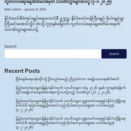
လွတ်လပ်ရေးနေ့အထိမ်းအမှတ် သဝဏ်လွှာများပေးပို့ (၇-၁-၂၀၂၅)
Main Admin
January 8, 2025
နိုင်ငံတော်စီမံအုပ်ချုပ်ရေးကောင်စီ ဥက္ကဋ္ဌ၊ နိုင်ငံတော်ဝန်ကြီးချုပ် ဗိုလ်ချုပ်မှူး
ကြီးမင်းအောင်လှိုင် ထံသို့ (၇၇)နှစ်မြောက် လွတ်လပ်ရေးနေ့အထိမ်းအမှတ်
သဝဏ်လွှာများပေးပို့
Search
Search
Recent Posts
ငြိမ်းချမ်းရေးပန်းတိုင်သို့ ဦးတည်စေမည့် ညီညွတ်သော အမျိုးသားရေးစိတ်ဓာတ်
ပြည်ထောင်စုသမ္မတမြန်မာနိုင်ငံတော် ယာယီသမ္မတ ထံမှ ၂၀၂၆ ခုနှစ်၊ (၇၈)နှစ်မြောက်
ချင်းအမျိုးသားနေ့အခမ်းအနားသို့ ပေးပို့သည့် သဝဏ်လွှာ (၂၀-၂-၂၀၂၆)
ပြည်ထောင်စုသမ္မတမြန်မာနိုင်ငံတော် ယာယီသမ္မတ ရုရှားဖက်ဒရေးရှင်းနိုင်ငံလုံခြုံရေး
ကောင်စီ အတွင်းရေးမှူးဦးဆောင်သည့်ကိုယ်စားလှယ်အဖွဲ့အား လက်ခံတွေ့ဆုံ
(၃-၂-၂၀၂၆)
ပြည်ထောင်စုသမ္မတမြန်မာနိုင်ငံတော် ယာယီသမ္မတ ရုရှားဖက်ဒရေးရှင်းနိုင်ငံလုံခြုံရေး
ကောင်စီ အတွင်းရေးမှူးဦးဆောင်သည့်ကိုယ်စားလှယ်အဖွဲ့အား လက်ခံတွေ့ဆုံ
(၃-၂-၂၀၂၆)