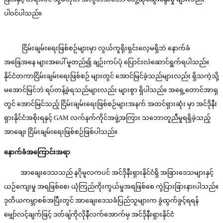
ပါဝင်ပါသည်။
ငြိမ်းချမ်းရေးဖြစ်စဉ်များမှာ လွယ်ကူရိုးရှင်းလေ့မရှိဘဲ နောက်ခံ
အခြေအနေ များအပေါ် မူတည်၍ ချဉ်းကပ်ပုံ ပြောင်းလဲဆောင်ရွက်ရပါသည်။
နိုင်ငံတကာငြိမ်းချမ်းရေးဖြစ်စဉ် များတွင် အောင်မြင်ခဲ့သည်များလည်း ရှိသကဲ့သို့
မအောင်မြင်ဘဲ ရပ်တန့်ခဲ့ရသည်များလည်း များစွာ ရှိပါသည်။ အရှေ့တောင်အာရှ
တွင် အောင်မြင်သည့် ငြိမ်းချမ်းရေးဖြစ်စဉ်များအနက် အထင်ရှားဆုံး မှာ အင်ဒိုနီး
ရှားနိုင်ငံအစိုးရနှင့် GAM လက်နက်ကိုင်အဖွဲ့အကြား သဘောတူညီမှုရရှိခဲ့သည့်
အာချေး ငြိမ်းချမ်းရေးဖြစ်စဉ်ဖြစ်ပါသည်။
နောက်ခံအကြောင်းအရာ
အာချေးဒေသသည် နဂိုမူလကပင် အင်ဒိုနီးရှားနိုင်ငံရှိ အခြားဒေသများနှင့်
ယဉ်ကျေးမှု အရဖြစ်စေ၊ ယုံကြည်ကိုးကွယ်မှုအရဖြစ်စေ ကွဲပြားခြားနားပါသည်။
ဒုတိယကမ္ဘာစစ်အပြီးတွင် အာချေးဒေသခံပြည်သူများက ခွဲထွက်ခွင့်ရရန်‌
မျှော်လင့်ချက်ဖြင့် ဒတ်ချ်ကိုလိုနီလက်အောက်မှ အင်ဒိုနီးရှားနိုင်ငံ