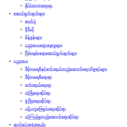
နိုင်ငံတကာရေးရာ
ဆောင်ရွက်ချက်များ
ဓာတ်ပုံ
ဗွီဒီယို
မိန့်ခွန်းများ
ပညာပေးဆွေးနွေးမှုများ
ငြိမ်းချမ်းရေးဆောင်ရွက်ချက်များ
ပညာပေး
ဒီမိုကရေစီနှင့်ဖက်ဒရယ်တည်ဆောက်‌ရေးကိစ္စရပ်များ
ဒီမိုကရေစီရေးရာ
ဖက်ဒရယ်ရေးရာ
လုံခြုံရေးဆိုင်ရာ
ဖွံ့ဖြိုးရေးဆိုင်ရာ
ပဋိပက္ခဖြေရှင်းရေးဆိုင်ရာ
ယုံကြည်မှုတည်ဆောက်ရေးဆိုင်ရာ
ဆက်စပ်အဖွဲ့အစည်း