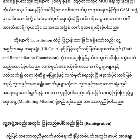
များရရှိခဲ့ပါသည်။ ထို့နောက် ၂၀၀၅ ခုနှစ်၊ ဩဂုတ်လတွင် MOU ရေးထိုးနိုင်ခဲ့ပြီး
ကိုယ်စားလှယ်အနေဖြင့် အင်ဒိုနီးရှားအစိုးရဘက်မှ တရားရေးဝန်ကြီး၊ GAM အဖွဲ့
မှ ခေါင်းဆောင်တို့ ပါဝင်လက်မှတ်ရေးထိုးခဲ့ပြီး ဖင်လန် သမ္မတဟောင်း မာတီ
အားထီဆာရီ ကိုယ်တိုင် သက်သေအဖြစ် လက်မှတ်ရေးထိုးခဲ့ပါသည်။
ထို့နောက် Constitution ထဲ၌ ပြဋ္ဌာန်းထားခြင်းမရှိသော်လည်း လူ့
အခွင့်အရေး တရားရုံး (HR Court) နှင့် ပြန်လည်သင့်မြတ်ရေးကော်မရှင် (Truth
and Reconciliation Commission) ကို အာချေးပြည်နယ်အတွက် သီးခြားဆွဲထုတ်
တည်ထောင်ခဲ့ပါသည်။ လက်မှတ်မရေးထိုးမီကာလက ကိစ္စရပ်များနှင့်
ပတ်သက်၍ တရားစွဲဆိုမှု မပြုရန်နှင့် လက်မှတ်ရေးထိုးပြီးနောက်ပိုင်းတွင်ဖြစ်
သည့် လူ့အခွင့်အရေးချိုးဖောက်မှုများကိုသာ လူ့အခွင့်အရေးတရားရုံးတွင်
အရေးယူဆောင်ရွက်ရန် သဘော တူညီခဲ့ပါသည်။ ထို့အပြင် စောင့်ကြပ်ကြည့်ရှု
ရေးအဖွဲ့ (Monitoring Mission) ဖွဲ့စည်းရန်လည်း သဘောတူညီခဲ့ပါသည်။
လူ့အဖွဲ့အစည်းအတွင်း ပြန်လည်ပေါင်းစည်းခြင်း (Reintegration)
ထို့ပြင် သဘောတူညီမှုလက်မှတ်ရေးထိုးပြီးတစ်ပတ်အတွင်းမှာပင် အာချေး