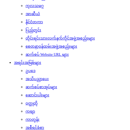
ကုလသမဂ္ဂ
အာဆီယံ
နိုင်ငံတကာ
ပြည်တွင်း
တိုင်းရင်းသားလက်နက်ကိုင်အဖွဲ့အစည်းများ
စေတနာ့ဝန်ထမ်းအဖွဲ့အစည်းများ
ဆက်စပ် Website URL များ
အရင်းအမြစ်များ
ဥပဒေ
အသိပညာပေး
ဆက်စပ်စာအုပ်များ
ဆောင်းပါးများ
ဝတ္ထုတို
ကဗျာ
ကာတွန်း
အစီရင်ခံစာ