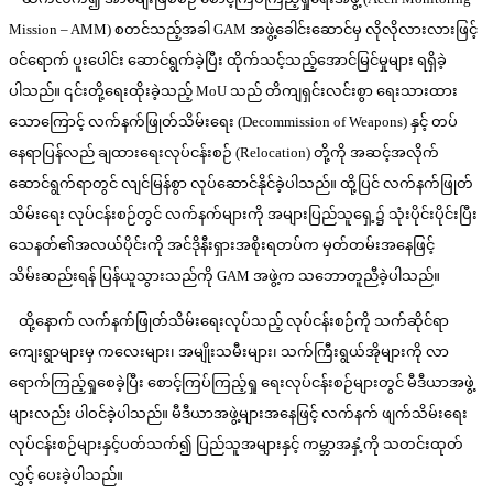
Mission – AMM) စတင်သည့်အခါ GAM အဖွဲ့ခေါင်းဆောင်မှ လိုလိုလားလားဖြင့်
ဝင်ရောက် ပူးပေါင်း ဆောင်ရွက်ခဲ့ပြီး ထိုက်သင့်သည့်အောင်မြင်မှုများ ရရှိခဲ့
ပါသည်။ ၎င်းတို့ရေးထိုးခဲ့သည့် MoU သည် တိကျရှင်းလင်းစွာ ရေးသားထား
သောကြောင့် လက်နက်ဖြုတ်သိမ်းရေး (Decommission of Weapons) နှင့် တပ်
နေရာပြန်လည် ချထားရေးလုပ်ငန်းစဉ် (Relocation) တို့ကို အဆင့်အလိုက်
ဆောင်ရွက်ရာတွင် လျင်မြန်စွာ လုပ်ဆောင်နိုင်ခဲ့ပါသည်။ ထို့ပြင် လက်နက်ဖြုတ်
သိမ်းရေး လုပ်ငန်းစဉ်တွင် လက်နက်များကို အများပြည်သူရှေ့၌ သုံးပိုင်းပိုင်းပြီး
သေနတ်၏အလယ်ပိုင်းကို အင်ဒိုနီးရှားအစိုးရတပ်က မှတ်တမ်းအနေဖြင့်
သိမ်းဆည်းရန် ပြန်ယူသွားသည်ကို GAM အဖွဲ့က သဘောတူညီခဲ့ပါသည်။
ထို့နောက် လက်နက်ဖြုတ်သိမ်းရေးလုပ်သည့် လုပ်ငန်းစဉ်ကို သက်ဆိုင်ရာ
ကျေးရွာများမှ ကလေးများ၊ အမျိုးသမီးများ၊ သက်ကြီးရွယ်အိုများကို လာ
ရောက်ကြည့်ရှုစေခဲ့ပြီး စောင့်ကြပ်ကြည့်ရှု ရေးလုပ်ငန်းစဉ်များတွင် မီဒီယာအဖွဲ့
များလည်း ပါဝင်ခဲ့ပါသည်။ မီဒီယာအဖွဲ့များအနေဖြင့် လက်နက် ဖျက်သိမ်းရေး
လုပ်ငန်းစဉ်များနှင့်ပတ်သက်၍ ပြည်သူအများနှင့် ကမ္ဘာအနှံ့ကို သတင်းထုတ်
လွှင့် ပေးခဲ့ပါသည်။