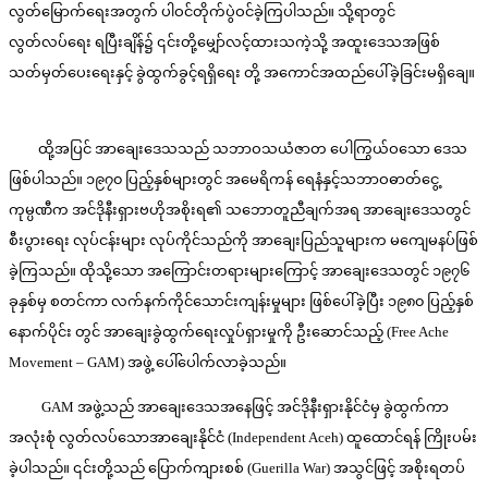
လွတ်မြောက်ရေးအတွက် ပါဝင်တိုက်ပွဲဝင်ခဲ့ကြပါသည်။ သို့ရာတွင်
လွတ်လပ်ရေး ရပြီးချိန်၌ ၎င်းတို့မျှော်လင့်ထားသကဲ့သို့ အထူးဒေသအဖြစ်
သတ်မှတ်ပေးရေးနှင့် ခွဲထွက်ခွင့်ရရှိရေး တို့ အကောင်အထည်ပေါ်ခဲ့ခြင်းမရှိချေ။
ထို့အပြင် အာချေးဒေသသည် သဘာဝသယံဇာတ ပေါကြွယ်ဝသော ဒေသ
ဖြစ်ပါသည်။ ၁၉၇၀ ပြည့်နှစ်များတွင် အမေရိကန် ရေနံနှင့်သဘာဝဓာတ်ငွေ့
ကုမ္ပဏီက အင်ဒိုနီးရှားဗဟိုအစိုးရ၏ သဘောတူညီချက်အရ အာချေးဒေသတွင်
စီးပွားရေး လုပ်ငန်းများ လုပ်ကိုင်သည်ကို အာချေးပြည်သူများက မကျေမနပ်ဖြစ်
ခဲ့ကြသည်။ ထိုသို့သော အကြောင်းတရားများကြောင့် အာချေးဒေသတွင် ၁၉၇၆
ခုနှစ်မှ စတင်ကာ လက်နက်ကိုင်သောင်းကျန်းမှုများ ဖြစ်ပေါ်ခဲ့ပြီး ၁၉၈၀ ပြည့်နှစ်
နောက်ပိုင်း တွင် အာချေးခွဲထွက်ရေးလှုပ်ရှားမှုကို ဦးဆောင်သည့် (Free Ache
Movement – GAM) အဖွဲ့ ပေါ်ပေါက်လာခဲ့သည်။
GAM အဖွဲ့သည် အာချေးဒေသအနေဖြင့် အင်ဒိုနီးရှားနိုင်ငံမှ ခွဲထွက်ကာ
အလုံးစုံ လွတ်လပ်သောအာချေးနိုင်ငံ (Independent Aceh) ထူထောင်ရန် ကြိုးပမ်း
ခဲ့ပါသည်။ ၎င်းတို့သည် ပြောက်ကျားစစ် (Guerilla War) အသွင်ဖြင့် အစိုးရတပ်