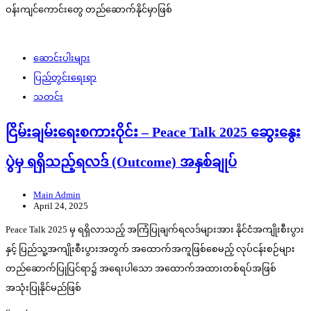
ဝန်းကျင်ကောင်းတွေ တည်ဆောက်နိုင်မှာဖြစ်
ဆောင်းပါးများ
ပြည်တွင်းရေးရာ
သတင်း
ငြိမ်းချမ်းရေးစကားဝိုင်း – Peace Talk 2025 ဆွေးနွေး
ပွဲမှ ရရှိသည့်ရလဒ် (Outcome) အနှစ်ချုပ်
Main Admin
April 24, 2025
Peace Talk 2025 မှ ရရှိလာသည့် အကြံပြုချက်ရလဒ်များအား နိုင်ငံအကျိုးစီးပွား
နှင့် ပြည်သူ့အကျိုးစီးပွားအတွက် အထောက်အကူဖြစ်စေမည့် လုပ်ငန်းစဉ်များ
တည်ဆောက်ပြုပြင်ရာ၌ အရေးပါသော အထောက်အထားတစ်ရပ်အဖြစ်
အသုံးပြုနိုင်မည်ဖြစ်