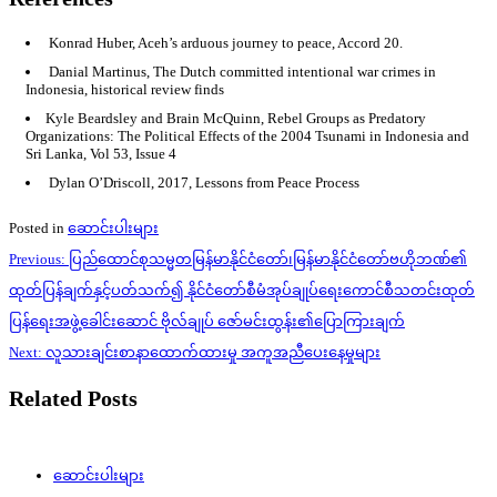
Konrad Huber, Aceh’s arduous journey to peace, Accord 20.
Danial Martinus, The Dutch committed intentional war crimes in
Indonesia, historical review finds
Kyle Beardsley and Brain McQuinn, Rebel Groups as Predatory
Organizations: The Political Effects of the 2004 Tsunami in Indonesia and
Sri Lanka, Vol 53, Issue 4
Dylan O’Driscoll, 2017, Lessons from Peace Process
Posted in
ဆောင်းပါးများ
Post
Previous:
ပြည်ထောင်စုသမ္မတမြန်မာနိုင်ငံတော်၊မြန်မာနိုင်ငံတော်ဗဟိုဘဏ်၏
navigation
ထုတ်ပြန်ချက်နှင့်ပတ်သက်၍ နိုင်ငံတော်စီမံအုပ်ချုပ်ရေးကောင်စီသတင်းထုတ်
ပြန်ရေးအဖွဲ့ခေါင်းဆောင် ဗိုလ်ချုပ် ဇော်မင်းထွန်း၏ပြောကြားချက်
Next:
လူသားချင်းစာနာထောက်ထားမှု အကူအညီပေးနေမှုများ
Related Posts
ဆောင်းပါးများ