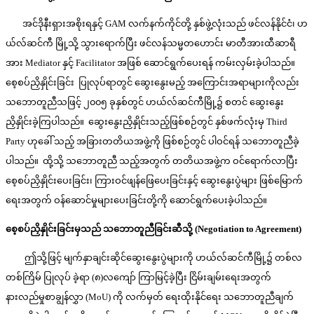
အင်ဒိုနီးရှားအစိုးရနှင့် GAM လက်နက်ကိုင်တို့ နှစ်ဖွဲ့လုံးသည် ဖင်လန်နိုင်ငံ၊ ဟ
ယ်လ်ဆင်ကီ မြို့သို့ သွားရောက်ပြီး ဖင်လန်သမ္မတဟောင်း မာတီအားထီဆာရီ
အား Mediator နှင့် Facilitator အဖြစ် ဆောင်ရွက်ပေးရန် ကမ်းလှမ်းခဲ့ပါသည်။
စေ့စပ်ညှိနှိုင်းခြင်း ပြုလုပ်ရာတွင် ဆွေးနွေးမည့် အကြောင်းအရာများကိုလည်း
သဘောတူညီသဖြင့် ၂၀၀၅ ခုနှစ်တွင် ဟယ်လ်ဆင်ကီမြို့၌ စတင် ဆွေးနွေး
ညှိနှိုင်းခဲ့ကြပါသည်။ ဆွေးနွေးညှိနှိုင်းသည့်ဖြစ်စဉ်တွင် နှစ်ဖက်လုံးမှ Third
Party ဟုခေါ် သည့် အခြားတတိယအဖွဲ့ကို ဖြစ်စဉ်တွင် ပါဝင်ရန် သဘောတူညီခဲ့
ပါသည်။ ထို့သို့ သဘောတူညီ သည့်အတွက် တတိယအဖွဲ့က ဝင်ရောက်လာပြီး
စေ့စပ်ညှိနှိုင်းပေးခြင်း၊ ကြားဝင်ဖျန်ဖြေပေးခြင်းနှင့် ဆွေးနွေးပွဲများ ဖြစ်မြောက်
ရေးအတွက် ဝန်ဆောင်မှုများပေးခြင်းတို့ကို ဆောင်ရွက်ပေးခဲ့ပါသည်။
စေ့စပ်ညှိနှိုင်းခြင်းမှသည် သဘောတူညီခြင်းဆီသို့
(Negotiation to Agreement)
ဤသို့ဖြင့် မျက်နှာချင်းဆိုင်ဆွေးနွေးပွဲများကို ဟယ်လ်ဆင်ကီမြို့၌ တစ်လ
တစ်ကြိမ် ပြုလုပ် ခဲ့ရာ (၈)လကျော် ကြာမြင့်ခဲ့ပြီး ငြိမ်းချမ်းရေးအတွက်
နားလည်မှုစာချွန်လွှာ (MoU) ကို လက်မှတ် ရေးထိုးနိုင်ရေး သဘောတူညီချက်