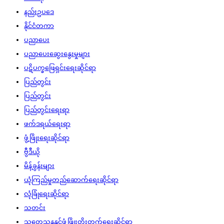
နည်းဥပဒေ
နိုင်ငံတကာ
ပညာပေး
ပညာပေးဆွေးနွေးမှုများ
ပဋိပက္ခဖြေရှင်းရေးဆိုင်ရာ
ပြည်တွင်း
ပြည်တွင်း
ပြည်တွင်းရေးရာ
ဖက်ဒရယ်ရေးရာ
ဖွံ့ဖြိုးရေးဆိုင်ရာ
ဗွီဒီယို
မိန့်ခွန်းများ
ယုံကြည်မှုတည်ဆောက်ရေးဆိုင်ရာ
လုံခြုံရေးဆိုင်ရာ
သတင်း
သုတေသနနှင့်ဖွံ့ဖြိုးတိုးတက်ရေးဆိုင်ရာ