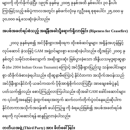
များကို တိုက်ခိုက်ခဲ့ပြီး ၁၉၇၆ ခုနှစ်မှ ၂၀၀၅ ခုနှစ်အထိ နှစ်ပေါင်း ၃၀ နီးပါး
ကြာမြင့်သည့် စစ်ပွဲကာလအတွင်း နှစ်ဖက်လုံးမှ လူဦးရေ စုစုပေါင်း ၂၅,၀၀၀ မှ
၃၀,၀၀၀ ခန့် သေဆုံးခဲ့ပါသည်။
အပစ်အခတ်ရပ်စဲသည့် အချိန်အခါသို့ရောက်ရှိလာခြင်း
(Ripeness for Ceasefire)
၂၀၀၃ ခုနှစ်မှစ၍ အင်ဒိုနီးရှားအစိုးရက ထိုးစစ်ဆင်မှုများ အရှိန်အဟုန်မြှင့်
လုပ်ဆောင် ခဲ့သဖြင့် GAM အဖွဲ့ဝင်များစွာ သေဆုံးခဲ့ပါသည်။ ထို့အပြင် ၂၀၀၄ ခု
နှစ်တွင် သမိုင်းတစ်လျောက် အဆိုးရွားဆုံး ဖြစ်ပွားခဲ့သော အိန္ဒိယသမုဒ္ဒရာဆူနာ
မီ (the 2004 Indian Ocean Tsunami) ကြောင့် အင်ဒိုနီးရှားပြည်သူ သန်းပေါင်းများ
စွာ ထိခိုက်ခံစားခဲ့ရပါသည်။ ထိုဆူနာမီကြောင့် နိုင်ငံတကာ အသိုက်အဝန်းသည်
အင်ဒိုနီးရှားနိုင်ငံကို ယခင်ကထက် ပိုမိုအာရုံစိုက်လာကြပြီး အာချေးစစ်ပွဲနှင့်
ပတ်သက်၍လည်း စောင့်ကြည့်လာကြပါသည်။ ထိုအခါ GAM ခေါင်းဆောင်များ
က ၎င်းတို့အနေဖြင့် ခွဲထွက်ရေးအတွက် ဆက်လက်တိုက်ပွဲဝင်နေမည်ဆိုပါက
နိုင်ငံတကာအသိုက်အဝန်း၏ ဖယ်ကြဉ်မှု ကို ခံရမည်ဖြစ်၍ အပစ်အခတ်ရပ်စဲ
ရေးကို လုပ်ဆောင်ရန် ဆန္ဒပြုလာခဲ့ပါသည်။
တတိယအဖွဲ့
(Third Party) အား ဖိတ်ခေါ်ခြင်း