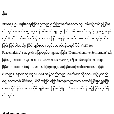
နိဂုံး
အာချေးငြိမ်းချမ်းရေးဖြစ်စဉ်သည် ရှည်ကြာခက်ခဲသော လုပ်ငန်းစဉ်တစ်ခုဖြစ်ခဲ့
ပါသည်။ စေ့စပ်ဆွေးနွေးရန် နှစ်ပေါင်းများစွာ ကြိုးပမ်းခဲ့သော်လည်း ၂၀၀၅ ခုနှစ်
တွင်မှ နှစ်ဦးနှစ်ဖက် လိုလိုလားလားဖြင့် အမှန်တကယ် အကောင်အထည်ဖော်ခဲ့
ခြင်း ဖြစ်ပါသည်။ ငြိမ်းချမ်းရေး လုပ်ဆောင်ရန်ဆန္ဒရှိခြင်း (Will for
Peacemaking) ၊ ကဏ္ဍစုံ ပြေလည်ကျေအေးခြင်း (Comprehensive Settlement) နှင့်
ပြင်ပမှကြားဝင်ဖျန်ဖြေခြင်း (External Mediation) တို့ သည်လည်း အာချေး
ငြိမ်းချမ်းရေးဖြစ်စဉ် အောင်မြင်ခဲ့ရသည့် အခြေခံအကြောင်းတရားများဖြစ်
ပါသည်။ နောက်ဆုံးတွင် GAM အဖွဲ့သည်လည်း လက်နက်ကိုင်လမ်းစဉ်မှသည်
ရွေးကောက်ခံ နိုင်ငံရေးပါတီအဖြစ် ပြောင်းလဲခဲ့သည်အထိ အောင်မြင်မှုရရှိခဲ့ပြီး
ယနေ့တိုင် နိုင်ငံတကာ ငြိမ်းချမ်းရေးဖြစ်စဉ်များ၏ စံပြုလုပ်ငန်းစဉ်ဖြစ်လျက်ရှိ
ပါသည်။
References