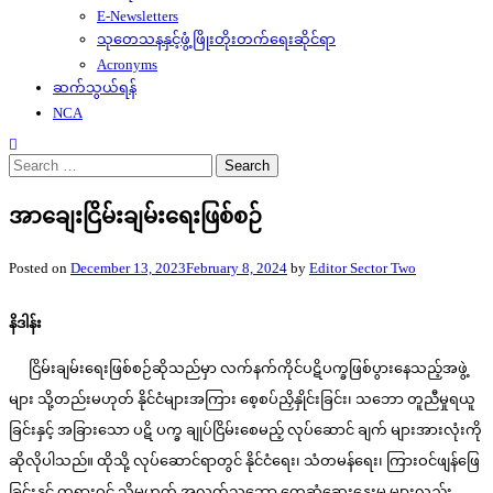
E-Newsletters
သုတေသနနှင့်ဖွံ့ဖြိုးတိုးတက်ရေးဆိုင်ရာ
Acronyms
ဆက်သွယ်ရန်
NCA
Search
for:
အာချေးငြိမ်းချမ်းရေးဖြစ်စဉ်
Posted on
December 13, 2023
February 8, 2024
by
Editor Sector Two
နိဒါန်း
ငြိမ်းချမ်းရေးဖြစ်စဉ်ဆိုသည်မှာ လက်နက်ကိုင်ပဋိပက္ခဖြစ်ပွားနေသည့်အဖွဲ့
များ သို့တည်းမဟုတ် နိုင်ငံများအကြား စေ့စပ်ညှိနှိုင်းခြင်း၊ သဘော တူညီမှုရယူ
ခြင်းနှင့် အခြားသော ပဋိ ပက္ခ ချုပ်ငြိမ်းစေမည့် လုပ်ဆောင် ချက် များအားလုံးကို
ဆိုလိုပါသည်။ ထိုသို့ လုပ်ဆောင်ရာတွင် နိုင်ငံရေး၊ သံတမန်ရေး၊ ကြားဝင်ဖျန်ဖြေ
ခြင်းနှင့် တရားဝင် သို့မဟုတ် အလွတ်သဘော တွေ့ဆုံဆွေးနွေးမှု များလည်း