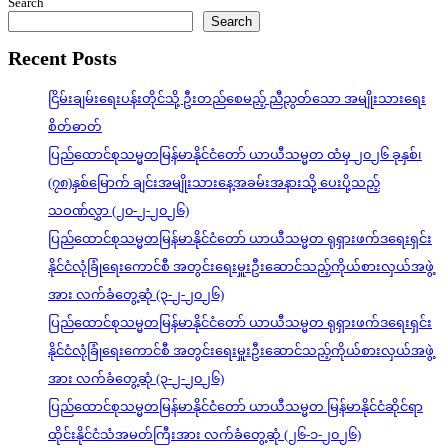
Search
Search
Recent Posts
ငြိမ်းချမ်းရေးပန်းတိုင်သို့ ဦးတည်စေမည့် ညီညွတ်သော အမျိုးသားရေး
စိတ်ဓာတ်
ပြည်ထောင်စုသမ္မတမြန်မာနိုင်ငံတော် ယာယီသမ္မတ ထံမှ ၂၀၂၆ ခုနှစ်၊
(၇၈)နှစ်မြောက် ချင်းအမျိုးသားနေ့အခမ်းအနားသို့ ပေးပို့သည့်
သဝဏ်လွှာ (၂၀-၂-၂၀၂၆)
ပြည်ထောင်စုသမ္မတမြန်မာနိုင်ငံတော် ယာယီသမ္မတ ရုရှားဖက်ဒရေးရှင်း
နိုင်ငံလုံခြုံရေးကောင်စီ အတွင်းရေးမှူးဦးဆောင်သည့်ကိုယ်စားလှယ်အဖွဲ့
အား လက်ခံတွေ့ဆုံ (၃-၂-၂၀၂၆)
ပြည်ထောင်စုသမ္မတမြန်မာနိုင်ငံတော် ယာယီသမ္မတ ရုရှားဖက်ဒရေးရှင်း
နိုင်ငံလုံခြုံရေးကောင်စီ အတွင်းရေးမှူးဦးဆောင်သည့်ကိုယ်စားလှယ်အဖွဲ့
အား လက်ခံတွေ့ဆုံ (၃-၂-၂၀၂၆)
ပြည်ထောင်စုသမ္မတမြန်မာနိုင်ငံတော် ယာယီသမ္မတ မြန်မာနိုင်ငံဆိုင်ရာ
ထိုင်းနိုင်ငံသံအမတ်ကြီးအား လက်ခံတွေ့ဆုံ (၂၆-၁-၂၀၂၆)