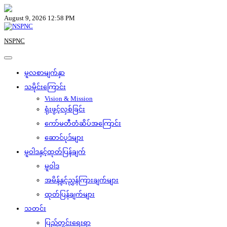
Skip
to
August 9, 2026 12:58 PM
content
NSPNC
မူလစာမျက်နှာ
သမိုင်းကြောင်း
Vision & Mission
ရုံးဖွင့်လှစ်ခြင်း
ကော်မတီတံဆိပ်အကြောင်း
ဆောင်ပုဒ်များ
မူဝါဒနှင့်ထုတ်ပြန်ချက်
မူဝါဒ
အမိန့်နှင့်ညွှန်ကြားချက်များ
ထုတ်ပြန်ချက်များ
သတင်း
ပြည်တွင်းရေးရာ