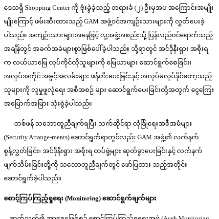
ဒေသရှိ Shopping Center ကို ဗုံးခွဲခဲ့သည့် တရားခံ (၂) ဦးမှအပ အကြောင်းအမျိုး
မျိုးကြောင့် ဖမ်းဆီးထားသည့် GAM အဖွဲ့ဝင်အကျဉ်းသားများကို လွှတ်ပေးခဲ့
ပါသည်။ အကျဉ်းသားများအနေဖြင့် လူ့အဖွဲ့အစည်းသို့ ပြန်လည်ဝင်ရောက်သည့်
အချိန်တွင် အခက်အခဲများစွာဖြစ်ပေါ်ခဲ့ပါသည်။ သို့ရာတွင် အင်ဒိုနီးရှား အစိုးရ
က လယ်ယာမြေ လုပ်ကိုင်လိုသူများကို မြေယာများ ဆောင်ရွက်စေခြင်း၊
အလုပ်အကိုင် အခွင့်အလမ်းများ ဖန်တီးပေးခြင်းနှင့် အလုပ်မလုပ်နိုင်တော့သည့်
သူများကို လူမှုဖူလုံရေး အစီအစဉ် များ ဆောင်ရွက်ပေးခြင်းတို့အတွက် ငွေကြေး
အမြောက်အမြား သုံးစွဲခဲ့ပါသည်။
တစ်ဖန် သဘောတူညီချက်ရပြီး သက်ဆိုင်ရာ လုံခြုံရေးအစီအမံများ
(Security Arrange-ments) ဆောင်ရွက်ရာတွင်လည်း GAM အဖွဲ့၏ လက်နက်
စွန့်လွှတ်ခြင်း၊ အင်ဒိုနီးရှား အစိုးရ တပ်ဖွဲ့များ ဆုတ်ခွာပေးခြင်းနှင့် လက်နက်
ဖျက်သိမ်းခြင်းတို့ကို သဘောတူညီချက်တွင် ဖော်ပြထား သည့်အတိုင်း
ဆောင်ရွက်ခဲ့ပါသည်။
စောင့်ကြပ်ကြည့်ရှုရေး
(Monitoring) ဆောင်ရွက်ချက်များ
ဆက်လက်၍ အာချေးဖြစ်စဉ် စောင့်ကြပ်ကြည့်ရှုရေးအဖွဲ့ (Aceh Monitoring