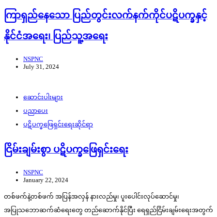
ကြာရှည်နေသော ပြည်တွင်းလက်နက်ကိုင်ပဋိပက္ခနှင့်
နိုင်ငံအရေး၊ ပြည်သူ့အရေး
NSPNC
July 31, 2024
ဆောင်းပါးများ
ပညာပေး
ပဋိပက္ခဖြေရှင်းရေးဆိုင်ရာ
ငြိမ်းချမ်းစွာ ပဋိပက္ခဖြေရှင်းရေး
NSPNC
January 22, 2024
တစ်ဖက်နဲ့တစ်ဖက် အပြန်အလှန် နားလည်မှု၊ ပူးပေါင်းလုပ်ဆောင်မှု၊
အပြုသဘောဆက်ဆံရေးတွေ တည်ဆောက်နိုင်ပြီး ရေရှည်ငြိမ်းချမ်းရေးအတွက်