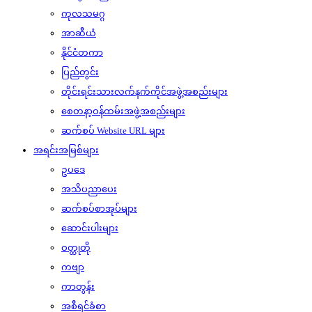
ကုလသမဂ္ဂ
အာဆီယံ
နိုင်ငံတကာ
ပြည်တွင်း
တိုင်းရင်းသားလက်နက်ကိုင်အဖွဲ့အစည်းများ
စေတနာ့ဝန်ထမ်းအဖွဲ့အစည်းများ
ဆက်စပ် Website URL များ
အရင်းအမြစ်များ
ဥပဒေ
အသိပညာပေး
ဆက်စပ်စာအုပ်များ
ဆောင်းပါးများ
ဝတ္ထုတို
ကဗျာ
ကာတွန်း
အစီရင်ခံစာ