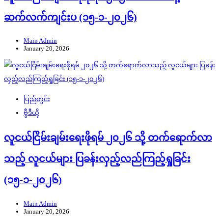
ဆက်လက်ကျင်းပ (၁၅-၁-၂၀၂၆)
Main Admin
January 20, 2026
ပြည်တွင်း
ဗွီဒီယို
လူငယ်ငြိမ်းချမ်းရေးဖိုရမ် ၂၀၂၆ သို့ တက်ရောက်လာ
သည့် လူငယ်များ ပြခန်းလှည့်လည်ကြည့်ရှုခြင်း
(၁၅-၁-၂၀၂၆)
Main Admin
January 20, 2026