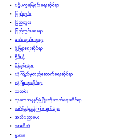
ပဋိပက္ခဖြေရှင်းရေးဆိုင်ရာ
ပြည်တွင်း
ပြည်တွင်း
ပြည်တွင်းရေးရာ
ဖက်ဒရယ်ရေးရာ
ဖွံ့ဖြိုးရေးဆိုင်ရာ
ဗွီဒီယို
မိန့်ခွန်းများ
ယုံကြည်မှုတည်ဆောက်ရေးဆိုင်ရာ
လုံခြုံရေးဆိုင်ရာ
သတင်း
သုတေသနနှင့်ဖွံ့ဖြိုးတိုးတက်ရေးဆိုင်ရာ
အမိန့်နှင့်ညွှန်ကြားချက်များ
အသိပညာပေး
အာဆီယံ
ဥပဒေ