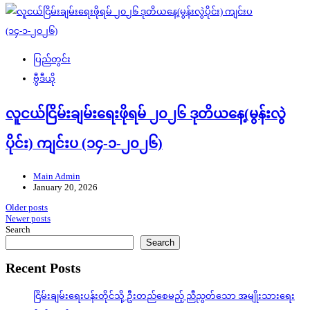
ပြည်တွင်း
ဗွီဒီယို
လူငယ်ငြိမ်းချမ်းရေးဖိုရမ် ၂၀၂၆ ဒုတိယနေ့(မွန်းလွဲ
ပိုင်း) ကျင်းပ (၁၄-၁-၂၀၂၆)
Main Admin
January 20, 2026
Posts
Older posts
Newer posts
navigation
Search
Search
Recent Posts
ငြိမ်းချမ်းရေးပန်းတိုင်သို့ ဦးတည်စေမည့် ညီညွတ်သော အမျိုးသားရေး