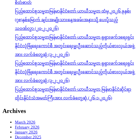
စိတ်ဓာတ်
ပြည်ထောင်စုသမ္မတမြန်မာနိုင်ငံတော် ယာယီသမ္မတ ထံမှ ၂၀၂၆ ခုနှစ်၊
(၇၈)နှစ်မြောက် ချင်းအမျိုးသားနေ့အခမ်းအနားသို့ ပေးပို့သည့်
သဝဏ်လွှာ (၂၀-၂-၂၀၂၆)
ပြည်ထောင်စုသမ္မတမြန်မာနိုင်ငံတော် ယာယီသမ္မတ ရုရှားဖက်ဒရေးရှင်း
နိုင်ငံလုံခြုံရေးကောင်စီ အတွင်းရေးမှူးဦးဆောင်သည့်ကိုယ်စားလှယ်အဖွဲ့
အား လက်ခံတွေ့ဆုံ (၃-၂-၂၀၂၆)
ပြည်ထောင်စုသမ္မတမြန်မာနိုင်ငံတော် ယာယီသမ္မတ ရုရှားဖက်ဒရေးရှင်း
နိုင်ငံလုံခြုံရေးကောင်စီ အတွင်းရေးမှူးဦးဆောင်သည့်ကိုယ်စားလှယ်အဖွဲ့
အား လက်ခံတွေ့ဆုံ (၃-၂-၂၀၂၆)
ပြည်ထောင်စုသမ္မတမြန်မာနိုင်ငံတော် ယာယီသမ္မတ မြန်မာနိုင်ငံဆိုင်ရာ
ထိုင်းနိုင်ငံသံအမတ်ကြီးအား လက်ခံတွေ့ဆုံ (၂၆-၁-၂၀၂၆)
Archives
March 2026
February 2026
January 2026
December 2025