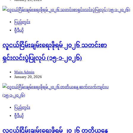
ပြည်တွင်း
ဗွီဒီယို
လူငယ်ငြိမ်းချမ်းရေးဖိုရမ် ၂၀၂၆ သတင်းစာ
ရှင်းလင်းပွဲပြုလုပ် (၁၅-၁-၂၀၂၆)
Main Admin
January 20, 2026
ပြည်တွင်း
ဗွီဒီယို
လူငယ်ငြိမ်းချမ်းရေးဖိုရမ် ၂၀၂၆ တတိယနေ့