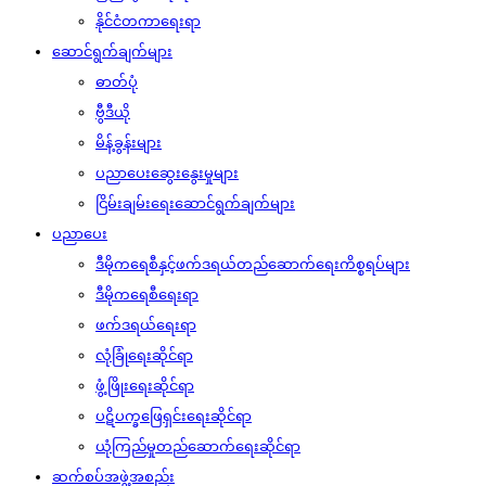
နိုင်ငံတကာရေးရာ
ဆောင်ရွက်ချက်များ
ဓာတ်ပုံ
ဗွီဒီယို
မိန့်ခွန်းများ
ပညာပေးဆွေးနွေးမှုများ
ငြိမ်းချမ်းရေးဆောင်ရွက်ချက်များ
ပညာပေး
ဒီမိုကရေစီနှင့်ဖက်ဒရယ်တည်ဆောက်‌ရေးကိစ္စရပ်များ
ဒီမိုကရေစီရေးရာ
ဖက်ဒရယ်ရေးရာ
လုံခြုံရေးဆိုင်ရာ
ဖွံ့ဖြိုးရေးဆိုင်ရာ
ပဋိပက္ခဖြေရှင်းရေးဆိုင်ရာ
ယုံကြည်မှုတည်ဆောက်ရေးဆိုင်ရာ
ဆက်စပ်အဖွဲ့အစည်း