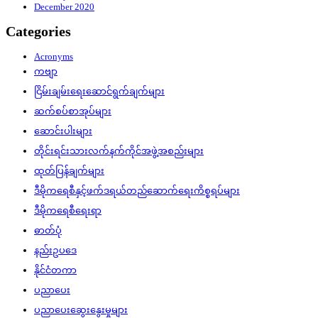
December 2020
Categories
Acronyms
ကဗျာ
ငြိမ်းချမ်းရေးဆောင်ရွက်ချက်များ
ဆက်စပ်စာအုပ်များ
ဆောင်းပါးများ
တိုင်းရင်းသားလက်နက်ကိုင်အဖွဲ့အစည်းများ
ထုတ်ပြန်ချက်များ
ဒီမိုကရေစီနှင့်ဖက်ဒရယ်တည်ဆောက်‌ရေးကိစ္စရပ်များ
ဒီမိုကရေစီရေးရာ
ဓာတ်ပုံ
နည်းဥပဒေ
နိုင်ငံတကာ
ပညာပေး
ပညာပေးဆွေးနွေးမှုများ