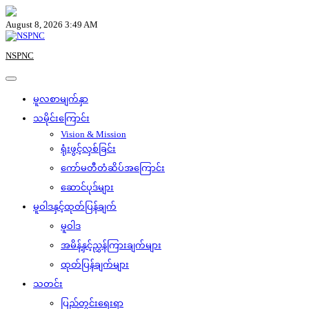
Skip
to
August 8, 2026 3:49 AM
content
NSPNC
မူလစာမျက်နှာ
သမိုင်းကြောင်း
Vision & Mission
ရုံးဖွင့်လှစ်ခြင်း
ကော်မတီတံဆိပ်အကြောင်း
ဆောင်ပုဒ်များ
မူဝါဒနှင့်ထုတ်ပြန်ချက်
မူဝါဒ
အမိန့်နှင့်ညွှန်ကြားချက်များ
ထုတ်ပြန်ချက်များ
သတင်း
ပြည်တွင်းရေးရာ