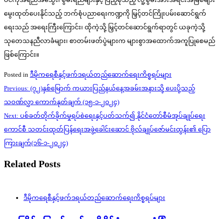
မွေးထုတ်ပေးနိုင်သည့် ဘက်စုံပညာရေးကဏ္ဍကို မြှင့်တင်ကြိုးပမ်းဆောင်ရွက်
ရေးသည် အရေးကြီးကြောင်း၊ ထိုကဲ့သို့ မြှင့်တင်ဆောင်ရွက်ရာတွင် ယခုကဲ့သို့
သုတေသနညီလာခံများ၊ စာတမ်းဖတ်ပွဲများက များစွာအထောက်အကူပြုစေမည်
ဖြစ်ကြောင်း။
Posted in
ဒီမိုကရေစီနှင့်ဖက်ဒရယ်တည်ဆောက်‌ရေးကိစ္စရပ်များ
Post
Previous:
(၇၂)နှစ်မြောက် ကယားပြည်နယ်နေ့အခမ်းအနားသို့ ပေးပို့သည့်
navigation
သဝဏ်လွှာ ကောက်နုတ်ချက် (၁၅-၁-၂၀၂၄)
Next:
ပစ်ခတ်တိုက်ခိုက်မှုရပ်စဲရေးနှင့်ပတ်သက်၍ နိုင်ငံတော်စီမံအုပ်ချုပ်ရေး
ကောင်စီ သတင်းထုတ်ပြန်ရေးအဖွဲ့ခေါင်းဆောင် ဗိုလ်ချုပ်ဇော်မင်းထွန်း၏ ပြော
ကြားချက်(၁၆-၁-၂၀၂၄)
Related Posts
ဒီမိုကရေစီနှင့်ဖက်ဒရယ်တည်ဆောက်‌ရေးကိစ္စရပ်များ