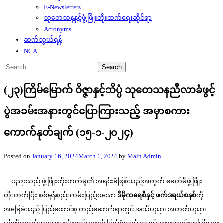
E-Newsletters
သုတေသနနှင့်ဖွံ့ဖြိုးတိုးတက်ရေးဆိုင်ရာ
Acronyms
ဆက်သွယ်ရန်
NCA
Search
for:
(၂၃)ကြိမ်မြောက် ဝိဇ္ဇာနှင့်သိပ္ပံ သုတေသနညီလာခံဖွင့်
ပွဲအခမ်းအနားတွင်ပြောကြားသည့် အမှာစကား
ကောက်နုတ်ချက် (၁၅-၁-၂၀၂၄)
Posted on
January 16, 2024
March 1, 2024
by
Main Admin
ပညာသည် ဖွံ့ဖြိုးတိုးတက်မှု၏ အရင်းခံဖြစ်သည့်အတွက် ခေတ်မီဖွံ့ဖြိုး
တိုးတက်ပြီး စစ်မှန်စည်းကမ်းပြည့်ဝသော
ဒီမိုကရေစီနှင့် ဖက်ဒရယ်စနစ်
ကို
အခြေခံသည့် ပြည်ထောင်စု တည်ဆောက်ရာတွင် အသိပညာ၊ အတတ်ပညာ၊
ပင်ကိုအရည်အသွေး၊ စွမ်းရည်များနှင့် ပြည့်စုံသည့် လူ့စွမ်းအားအရင်းအမြစ်များ