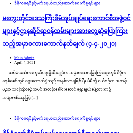
ဒီမိုကရေစီနှင့်ဖက်ဒရယ်တည်ဆောက်‌ရေးကိစ္စရပ်များ
မကွေးတိုင်းဒေသကြီးစီမံအုပ်ချုပ်ရေးကောင်စီအဖွဲ့ဝင်
များနှင့်ဌာနဆိုင်ရာဝန်ထမ်းများအားတွေ့ဆုံပြောကြား
သည့်အမှာစကားကောက်နုတ်ချက် (၄-၄-၂၀၂၁)
Main Admin
April 4, 2021
တပ်မတော်ကာကွယ်ရေးဦးစီးချုပ်က အမှာစကားပြောကြားရာတွင် ဒီမိုက
ရေစီစနစ်တွင် ရွေးကောက်ပွဲသည် အနှစ်သာရဖြစ်ပြီး မိမိတို့ ငယ်စဉ်က အတန်း
ပညာ သင်ကြားစဉ်ကပင် အတန်းခေါင်းဆောင် ရွေးချယ်ခန့်ထားရာ၌
အများ၏ဆန္ဒဖြင့် […]
ဒီမိုကရေစီနှင့်ဖက်ဒရယ်တည်ဆောက်‌ရေးကိစ္စရပ်များ