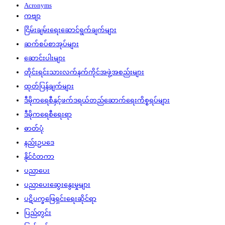
Acronyms
ကဗျာ
ငြိမ်းချမ်းရေးဆောင်ရွက်ချက်များ
ဆက်စပ်စာအုပ်များ
ဆောင်းပါးများ
တိုင်းရင်းသားလက်နက်ကိုင်အဖွဲ့အစည်းများ
ထုတ်ပြန်ချက်များ
ဒီမိုကရေစီနှင့်ဖက်ဒရယ်တည်ဆောက်‌ရေးကိစ္စရပ်များ
ဒီမိုကရေစီရေးရာ
ဓာတ်ပုံ
နည်းဥပဒေ
နိုင်ငံတကာ
ပညာပေး
ပညာပေးဆွေးနွေးမှုများ
ပဋိပက္ခဖြေရှင်းရေးဆိုင်ရာ
ပြည်တွင်း