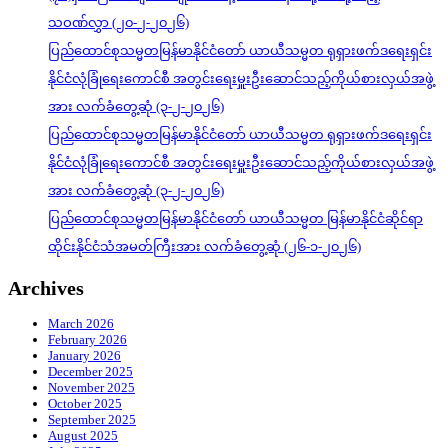
သဝဏ်လွှာ (၂၀-၂-၂၀၂၆)
ပြည်ထောင်စုသမ္မတမြန်မာနိုင်ငံတော် ယာယီသမ္မတ ရုရှားဖက်ဒရေးရှင်း
နိုင်ငံလုံခြုံရေးကောင်စီ အတွင်းရေးမှူးဦးဆောင်သည့်ကိုယ်စားလှယ်အဖွဲ့
အား လက်ခံတွေ့ဆုံ (၃-၂-၂၀၂၆)
ပြည်ထောင်စုသမ္မတမြန်မာနိုင်ငံတော် ယာယီသမ္မတ ရုရှားဖက်ဒရေးရှင်း
နိုင်ငံလုံခြုံရေးကောင်စီ အတွင်းရေးမှူးဦးဆောင်သည့်ကိုယ်စားလှယ်အဖွဲ့
အား လက်ခံတွေ့ဆုံ (၃-၂-၂၀၂၆)
ပြည်ထောင်စုသမ္မတမြန်မာနိုင်ငံတော် ယာယီသမ္မတ မြန်မာနိုင်ငံဆိုင်ရာ
ထိုင်းနိုင်ငံသံအမတ်ကြီးအား လက်ခံတွေ့ဆုံ (၂၆-၁-၂၀၂၆)
Archives
March 2026
February 2026
January 2026
December 2025
November 2025
October 2025
September 2025
August 2025