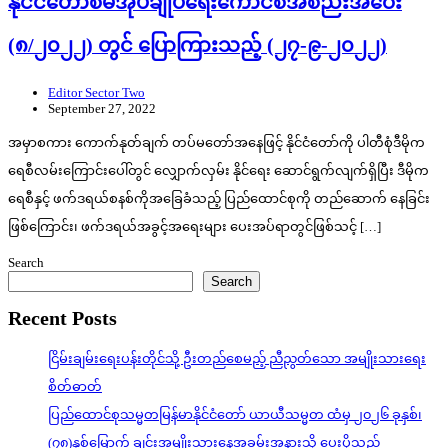
နိုင်ငံတော်စီမံအုပ်ချုပ်ရေးကောင်စီအစည်းအဝေး
(၈/၂၀၂၂) တွင် ပြောကြားသည့် (၂၇-၉-၂၀၂၂)
Editor Sector Two
September 27, 2022
အမှာစကား ကောက်နုတ်ချက် တပ်မတော်အနေဖြင့် နိုင်ငံတော်ကို ပါတီစုံဒီမိုက
ရေစီလမ်းကြောင်းပေါ်တွင် လျှောက်လှမ်း နိုင်ရေး ဆောင်ရွက်လျက်ရှိပြီး ဒီမိုက
ရေစီနှင့် ဖက်ဒရယ်စနစ်ကိုအခြေခံသည့် ပြည်ထောင်စုကို တည်ဆောက် နေခြင်း
ဖြစ်ကြောင်း၊ ဖက်ဒရယ်အခွင့်အရေးများ ပေးအပ်ရာတွင်ဖြစ်သင့် […]
Search
Search
Recent Posts
ငြိမ်းချမ်းရေးပန်းတိုင်သို့ ဦးတည်စေမည့် ညီညွတ်သော အမျိုးသားရေး
စိတ်ဓာတ်
ပြည်ထောင်စုသမ္မတမြန်မာနိုင်ငံတော် ယာယီသမ္မတ ထံမှ ၂၀၂၆ ခုနှစ်၊
(၇၈)နှစ်မြောက် ချင်းအမျိုးသားနေ့အခမ်းအနားသို့ ပေးပို့သည့်