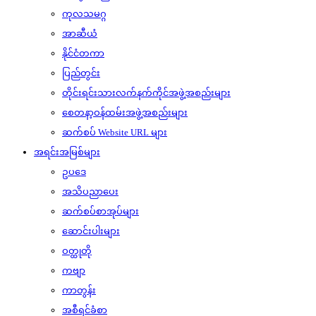
ကုလသမဂ္ဂ
အာဆီယံ
နိုင်ငံတကာ
ပြည်တွင်း
တိုင်းရင်းသားလက်နက်ကိုင်အဖွဲ့အစည်းများ
စေတနာ့ဝန်ထမ်းအဖွဲ့အစည်းများ
ဆက်စပ် Website URL များ
အရင်းအမြစ်များ
ဥပဒေ
အသိပညာပေး
ဆက်စပ်စာအုပ်များ
ဆောင်းပါးများ
ဝတ္ထုတို
ကဗျာ
ကာတွန်း
အစီရင်ခံစာ