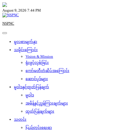
Skip
to
August 9, 2026 7:44 PM
content
NSPNC
မူလစာမျက်နှာ
သမိုင်းကြောင်း
Vision & Mission
ရုံးဖွင့်လှစ်ခြင်း
ကော်မတီတံဆိပ်အကြောင်း
ဆောင်ပုဒ်များ
မူဝါဒနှင့်ထုတ်ပြန်ချက်
မူဝါဒ
အမိန့်နှင့်ညွှန်ကြားချက်များ
ထုတ်ပြန်ချက်များ
သတင်း
ပြည်တွင်းရေးရာ