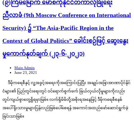
(၉)ကြိမ်မြောက် မော်စကိုနိုင်ငံတကာလုံခြုံရေး
ညီလာခံ (9th Moscow Conference on International
Security) ၌ “The Asia-Pacific Region in the
Context of Global Politics” ခေါင်းစဉ်ဖြင့် ဆွေးနွေး
မှုကောက်နုတ်ချက် (၂၃-၆-၂၀၂၁)
Main Admin
June 23, 2021
ဒီမိုကရေစီနှင့် လူ့အခွင့်အရေးကိုအကြောင်းပြပြီး အချုပ်အခြာအာဏာပိုင်နိုင်
ငံများ၏ ပြည်တွင်းရေးတွင် ဝင်ရောက်စွက်ဖက် ခြယ်လှယ်လိုမှုများကိုလည်း
တွင်ကျယ်စွာတွေ့ရှိရမှာဖြစ်။ လက်ရှိမိမိတို့အစိုးရအနေဖြင့် ဒီမိုကရေစီစနစ်
အပေါ် ရိုးသားမှုများပြန်လည်ဖြစ်ပေါ်စေရန် အကောင်အထည်ဖော်ဆောင်ရွက်ခဲ့
ခြင်းသာဖြစ်။