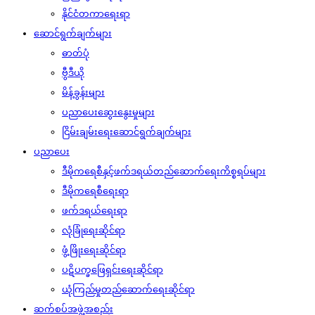
နိုင်ငံတကာရေးရာ
ဆောင်ရွက်ချက်များ
ဓာတ်ပုံ
ဗွီဒီယို
မိန့်ခွန်းများ
ပညာပေးဆွေးနွေးမှုများ
ငြိမ်းချမ်းရေးဆောင်ရွက်ချက်များ
ပညာပေး
ဒီမိုကရေစီနှင့်ဖက်ဒရယ်တည်ဆောက်‌ရေးကိစ္စရပ်များ
ဒီမိုကရေစီရေးရာ
ဖက်ဒရယ်ရေးရာ
လုံခြုံရေးဆိုင်ရာ
ဖွံ့ဖြိုးရေးဆိုင်ရာ
ပဋိပက္ခဖြေရှင်းရေးဆိုင်ရာ
ယုံကြည်မှုတည်ဆောက်ရေးဆိုင်ရာ
ဆက်စပ်အဖွဲ့အစည်း