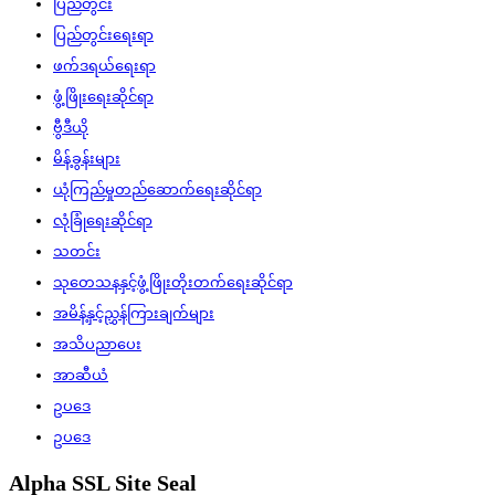
ပြည်တွင်း
ပြည်တွင်းရေးရာ
ဖက်ဒရယ်ရေးရာ
ဖွံ့ဖြိုးရေးဆိုင်ရာ
ဗွီဒီယို
မိန့်ခွန်းများ
ယုံကြည်မှုတည်ဆောက်ရေးဆိုင်ရာ
လုံခြုံရေးဆိုင်ရာ
သတင်း
သုတေသနနှင့်ဖွံ့ဖြိုးတိုးတက်ရေးဆိုင်ရာ
အမိန့်နှင့်ညွှန်ကြားချက်များ
အသိပညာပေး
အာဆီယံ
ဥပဒေ
ဥပဒေ
Alpha SSL Site Seal