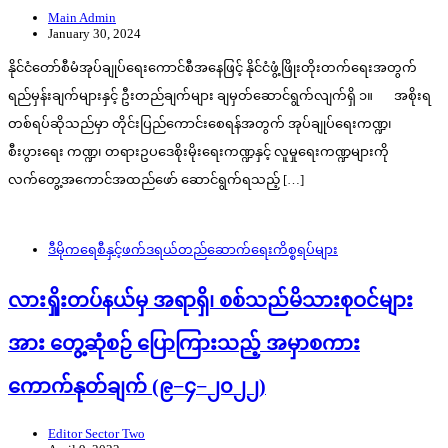
Main Admin
January 30, 2024
နိုင်ငံတော်စီမံအုပ်ချုပ်ရေးကောင်စီအနေဖြင့် နိုင်ငံဖွံ့ဖြိုးတိုးတက်ရေးအတွက်
ရည်မှန်းချက်များနှင့် ဦးတည်ချက်များ ချမှတ်ဆောင်ရွက်လျက်ရှိ ၁။ အစိုးရ
တစ်ရပ်ဆိုသည်မှာ တိုင်းပြည်ကောင်းစေရန်အတွက် အုပ်ချုပ်ရေးကဏ္ဍ၊
စီးပွားရေး ကဏ္ဍ၊ တရားဥပဒေစိုးမိုးရေးကဏ္ဍနှင့် လူမှုရေးကဏ္ဍများကို
လက်တွေ့အကောင်အထည်ဖော် ဆောင်ရွက်ရသည့် […]
ဒီမိုကရေစီနှင့်ဖက်ဒရယ်တည်ဆောက်‌ရေးကိစ္စရပ်များ
လားရှိုးတပ်နယ်မှ အရာရှိ၊ စစ်သည်မိသားစုဝင်များ
အား တွေ့ဆုံစဉ် ပြောကြားသည့် အမှာစကား
ကောက်နုတ်ချက် (၉−၄−၂၀၂၂)
Editor Sector Two