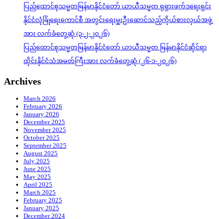
ပြည်ထောင်စုသမ္မတမြန်မာနိုင်ငံတော် ယာယီသမ္မတ ရုရှားဖက်ဒရေးရှင်း
နိုင်ငံလုံခြုံရေးကောင်စီ အတွင်းရေးမှူးဦးဆောင်သည့်ကိုယ်စားလှယ်အဖွဲ့
အား လက်ခံတွေ့ဆုံ (၃-၂-၂၀၂၆)
ပြည်ထောင်စုသမ္မတမြန်မာနိုင်ငံတော် ယာယီသမ္မတ မြန်မာနိုင်ငံဆိုင်ရာ
ထိုင်းနိုင်ငံသံအမတ်ကြီးအား လက်ခံတွေ့ဆုံ (၂၆-၁-၂၀၂၆)
Archives
March 2026
February 2026
January 2026
December 2025
November 2025
October 2025
September 2025
August 2025
July 2025
June 2025
May 2025
April 2025
March 2025
February 2025
January 2025
December 2024