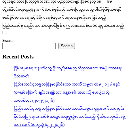
တိုင်းရင်းသား ပြည်သူများအားလုံး ပညာတတ်များဖြစ်ရန်လို ၁။ မိမိ
တို့၏နိုင်ငံရေးရည်မှန်းချက်မှာစစ်မှန်စည်းကမ်းပြည့်ဝသည့် ပါတီစုံဒီမိုကရေစီ
စနစ်ခိုင်မာ စေရေးနှင့် ဒီမိုကရေစီနှင့်ဖက်ဒရယ်စနစ်ကိုအခြေခံသည့်
ပြည်ထောင်စု တည်ဆောက်ရေးပင်ဖြစ် ကြောင်း၊အသစ်ထပ်မံချမှတ်ထားသည့်
[…]
Search
Search
Recent Posts
ငြိမ်းချမ်းရေးပန်းတိုင်သို့ ဦးတည်စေမည့် ညီညွတ်သော အမျိုးသားရေး
စိတ်ဓာတ်
ပြည်ထောင်စုသမ္မတမြန်မာနိုင်ငံတော် ယာယီသမ္မတ ထံမှ ၂၀၂၆ ခုနှစ်၊
(၇၈)နှစ်မြောက် ချင်းအမျိုးသားနေ့အခမ်းအနားသို့ ပေးပို့သည့်
သဝဏ်လွှာ (၂၀-၂-၂၀၂၆)
ပြည်ထောင်စုသမ္မတမြန်မာနိုင်ငံတော် ယာယီသမ္မတ ရုရှားဖက်ဒရေးရှင်း
နိုင်ငံလုံခြုံရေးကောင်စီ အတွင်းရေးမှူးဦးဆောင်သည့်ကိုယ်စားလှယ်အဖွဲ့
အား လက်ခံတွေ့ဆုံ (၃-၂-၂၀၂၆)