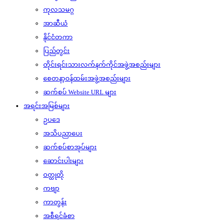
ကုလသမဂ္ဂ
အာဆီယံ
နိုင်ငံတကာ
ပြည်တွင်း
တိုင်းရင်းသားလက်နက်ကိုင်အဖွဲ့အစည်းများ
စေတနာ့ဝန်ထမ်းအဖွဲ့အစည်းများ
ဆက်စပ် Website URL များ
အရင်းအမြစ်များ
ဥပဒေ
အသိပညာပေး
ဆက်စပ်စာအုပ်များ
ဆောင်းပါးများ
ဝတ္ထုတို
ကဗျာ
ကာတွန်း
အစီရင်ခံစာ