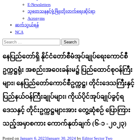
E-Newsletters
သုတေသနနှင့်ဖွံ့ဖြိုးတိုးတက်ရေးဆိုင်ရာ
Acronyms
ဆက်သွယ်ရန်
NCA
Search
for:
နေပြည်တော်ရှိ နိုင်ငံတော်စီမံအုပ်ချုပ်ရေးကောင်စီ
ဥက္ကဋ္ဌရုံး အစည်းအဝေးခန်းမ၌ ပြည်ထောင်စုဝန်ကြီး
များ၊ နေပြည်တော်ကောင်စီဥက္ကဋ္ဌ၊ တိုင်းဒေသကြီးနှင့်
ပြည်နယ်ဝန်ကြီးချုပ်များ၊ ကိုယ်ပိုင်အုပ်ချုပ်ခွင့်ရ
ဒေသနှင့် တိုင်းဥက္ကဋ္ဌများအား တွေ့ဆုံစဉ် ပြောကြား
သည့်အမှာစကား ကောက်နုတ်ချက် (၆-၁ -၂၀၂၃)
Posted on
January 6, 2023
January 30, 2024
by
Editor Sector Two