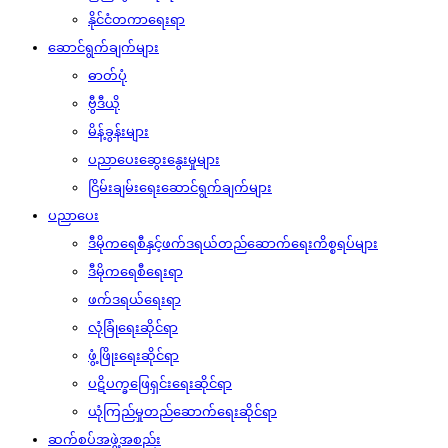
နိုင်ငံတကာရေးရာ
ဆောင်ရွက်ချက်များ
ဓာတ်ပုံ
ဗွီဒီယို
မိန့်ခွန်းများ
ပညာပေးဆွေးနွေးမှုများ
ငြိမ်းချမ်းရေးဆောင်ရွက်ချက်များ
ပညာပေး
ဒီမိုကရေစီနှင့်ဖက်ဒရယ်တည်ဆောက်‌ရေးကိစ္စရပ်များ
ဒီမိုကရေစီရေးရာ
ဖက်ဒရယ်ရေးရာ
လုံခြုံရေးဆိုင်ရာ
ဖွံ့ဖြိုးရေးဆိုင်ရာ
ပဋိပက္ခဖြေရှင်းရေးဆိုင်ရာ
ယုံကြည်မှုတည်ဆောက်ရေးဆိုင်ရာ
ဆက်စပ်အဖွဲ့အစည်း