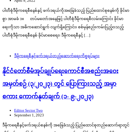
April 9, 2022
ပါတီစုံဒီမိုကရေစီစနစ်နှင့် ဖက်ဒရယ်ကိုအခြေခံသည့် ပြည်ထောင်စုစနစ်ကို ခိုင်မာ
စွာ အာမခံ ၁။ တပ်မတော်အနေဖြင့် ပါတီစုံဒီမိုကရေစီလမ်းကြောင်း ခိုင်မာ
ရေးကိုသာ အဓိကဆောင်ရွက် လျက်ရှိကြောင်း၊ စစ်မှန်စည်းကမ်းပြည့်ဝသည့်
ပါတီစုံဒီမိုကရေစီစနစ် ခိုင်မာစေရေး၊ ဒီမိုကရေစီနှင့် […]
ဒီမိုကရေစီနှင့်ဖက်ဒရယ်တည်ဆောက်‌ရေးကိစ္စရပ်များ
နိုင်ငံတော်စီမံအုပ်ချုပ်ရေးကောင်စီအစည်းအဝေး
အမှတ်စဉ် (၃/၂၀၂၃) တွင် ပြောကြားသည့် အမှာ
စကား ကောက်နုတ်ချက် (၁- ၉-၂၀၂၃)
Editor Sector Two
September 1, 2023
ဒီမိုကရေစီနှင့်ဖက်ဒရယ်စနစ်ကို အခြေခံသည့် ပြည်ထောင်စုတည်ဆောက်ရာတွင်