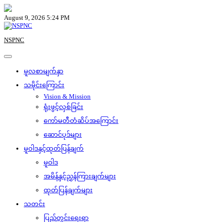
Skip
to
August 9, 2026 5:24 PM
content
NSPNC
မူလစာမျက်နှာ
သမိုင်းကြောင်း
Vision & Mission
ရုံးဖွင့်လှစ်ခြင်း
ကော်မတီတံဆိပ်အကြောင်း
ဆောင်ပုဒ်များ
မူဝါဒနှင့်ထုတ်ပြန်ချက်
မူဝါဒ
အမိန့်နှင့်ညွှန်ကြားချက်များ
ထုတ်ပြန်ချက်များ
သတင်း
ပြည်တွင်းရေးရာ