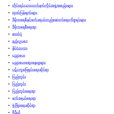
တိုင်းရင်းသားလက်နက်ကိုင်အဖွဲ့အစည်းများ
ထုတ်ပြန်ချက်များ
ဒီမိုကရေစီနှင့်ဖက်ဒရယ်တည်ဆောက်‌ရေးကိစ္စရပ်များ
ဒီမိုကရေစီရေးရာ
ဓာတ်ပုံ
နည်းဥပဒေ
နိုင်ငံတကာ
ပညာပေး
ပညာပေးဆွေးနွေးမှုများ
ပဋိပက္ခဖြေရှင်းရေးဆိုင်ရာ
ပြည်တွင်း
ပြည်တွင်း
ပြည်တွင်းရေးရာ
ဖက်ဒရယ်ရေးရာ
ဖွံ့ဖြိုးရေးဆိုင်ရာ
ဗွီဒီယို