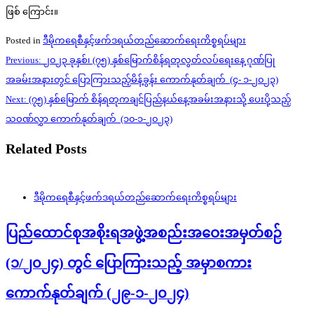
ဖြစ် ကြောင်း။
Posted in
ဒီမိုကရေစီနှင့်ဖက်ဒရယ်တည်ဆောက်‌ရေးကိစ္စရပ်များ
Post
Previous:
၂၀၂၃ ခုနှစ်၊ (၇၅) နှစ်မြောက်စိန်ရတုလွတ်လပ်ရေးနေ့ ဂုဏ်ပြု
navigation
အခမ်းအနားတွင် ပြောကြားသည့်မိန့်ခွန်း ကောက်နုတ်ချက် (၄- ၁-၂၀၂၃)
Next:
(၇၅) နှစ်မြောက် စိန်ရတုကချင်ပြည်နယ်နေ့အခမ်းအနားသို့ ပေးပို့သည့်
သဝဏ်လွှာ ကောက်နုတ်ချက် (၁၀-၁-၂၀၂၃)
Related Posts
ဒီမိုကရေစီနှင့်ဖက်ဒရယ်တည်ဆောက်‌ရေးကိစ္စရပ်များ
ပြည်ထောင်စုအစိုးရအဖွဲ့အစည်းအဝေးအမှတ်စဉ်
(၁/၂၀၂၄) တွင် ပြောကြားသည့် အမှာစကား
ကောက်နုတ်ချက် (၂၉-၁-၂၀၂၄)