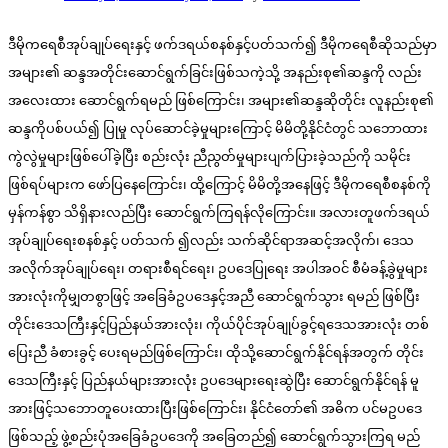
ဒီမိုကရေစီအုပ်ချုပ်ရေးနှင့် ဖက်ဒရယ်စနစ်နှင့်ပတ်သက်၍ ဒီမိုကရေစီဆိုသည်မှာ
အများ၏ ဆန္ဒအတိုင်းဆောင်ရွက်ခြင်းဖြစ်သကဲ့သို့ အနည်းစု၏ဆန္ဒကို လည်း
အလေးထား ဆောင်ရွက်ရမည် ဖြစ်ကြောင်း၊ အများ၏ဆန္ဒဆိုတိုင်း လူနည်းစု၏
ဆန္ဒကိုပစ်ပယ်၍ ပြုမှု လုပ်ဆောင်ခဲ့မှုများကြောင့် မိမိတို့နိုင်ငံတွင် သဘောထား
ကွဲလွဲမှုများဖြစ်ပေါ်ခဲ့ပြီး စည်းလုံး ညီညွတ်မှုများပျက်ပြားခဲ့သည်ကို သမိုင်း
ဖြစ်ရပ်များက ဖော်ပြနေကြောင်း၊ ထို့ကြောင့် မိမိတို့အနေဖြင့် ဒီမိုကရေစီစနစ်ကို
မှန်ကန်စွာ သိရှိနားလည်ပြီး ဆောင်ရွက်ကြရန်လိုကြောင်း။ အလားတူဖက်ဒရယ်
အုပ်ချုပ်ရေးစနစ်နှင့် ပတ်သက် ၍လည်း သက်ဆိုင်ရာအဆင့်အလိုက်၊ ဒေသ
အလိုက်အုပ်ချုပ်ရေး၊ တရားစီရင်ရေး၊ ဥပဒေပြုရေး အပါအဝင် စီမံခန့်ခွဲမှုများ
အားလုံးကိုမျှတစွာဖြင့် အခြေခံဥပဒေနှင့်အညီ ဆောင်ရွက်သွား ရမည် ဖြစ်ပြီး
တိုင်းဒေသကြီးနှင့်ပြည်နယ်အားလုံး၊ ကိုယ်ပိုင်အုပ်ချုပ်ခွင့်ရဒေသအားလုံး တစ်
ပြေးညီ ခံစားခွင့် ပေးရမည်ဖြစ်ကြောင်း၊ ထိုသို့ဆောင်ရွက်နိုင်ရန်အတွက် တိုင်း
ဒေသကြီးနှင့် ပြည်နယ်များအားလုံး ဥပဒေများရေးဆွဲပြီး ဆောင်ရွက်နိုင်ရန် မူ
အားဖြင့်သဘောတူပေးထားပြီးဖြစ်ကြောင်း၊ နိုင်ငံတော်၏ အဓိက ပင်မဥပဒေ
ဖြစ်သည့် ဖွဲ့စည်းပုံအခြေခံဥပဒေကို အခြေတည်၍ ဆောင်ရွက်သွားကြရ မည်