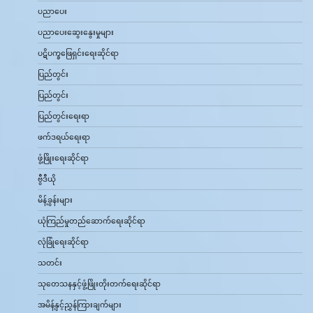
ပညာပေး
ပညာပေးဆွေးနွေးမှုများ
ပဋိပက္ခဖြေရှင်းရေးဆိုင်ရာ
ပြည်တွင်း
ပြည်တွင်း
ပြည်တွင်းရေးရာ
ဖက်ဒရယ်ရေးရာ
ဖွံ့ဖြိုးရေးဆိုင်ရာ
ဗွီဒီယို
မိန့်ခွန်းများ
ယုံကြည်မှုတည်ဆောက်ရေးဆိုင်ရာ
လုံခြုံရေးဆိုင်ရာ
သတင်း
သုတေသနနှင့်ဖွံ့ဖြိုးတိုးတက်ရေးဆိုင်ရာ
အမိန့်နှင့်ညွှန်ကြားချက်များ