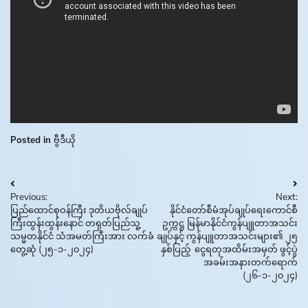
Posted in
ဗွီဒီယို
Post
Previous:
Next:
navigation
ပြည်ထောင်စုဝန်ကြီး ဒုတိယဗိုလ်ချုပ်
နိုင်ငံတော်စီမံအုပ်ချုပ်ရေးကောင်စီ
ကြီးထွန်းထွန်းနောင် တရုတ်ပြည်သူ့
ဥက္ကဋ္ဌ မြန်မာနိုင်ငံကွန်ပျူတာအသင်း
သမ္မတနိုင်ငံ သံအမတ်ကြီးအား လက်ခံ
ချုပ်နှင့် ကွန်ပျူတာအသင်းများ၏ ၂၅
တွေ့ဆုံ (၂၅-၁-၂၀၂၄)
နှစ်ပြည့် ငွေရတုအထိမ်းအမှတ် ဖွင့်ပွဲ
အခမ်းအနားတက်ရောက်
(၂၆-၁-၂၀၂၄)