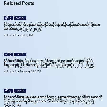
Related Posts
ဗွီဒီယို
သတင်း
နိုင်ငံတော်ဝန်ကြီးချုပ်က မြန်မာနိုင်ငံဆိုင်ရာ အိန္ဒိယနိုင်ငံသံအမတ်ကြီးအား
လက်ခံတွေ့ဆုံ (၂၉-၃-၂၀၂၄)
Main Admin
April 1, 2024
ဗွီဒီယို
သတင်း
နိုင်ငံတော်စီမံအုပ်ချုပ်ရေးကောင်စီဥက္ကဋ္ဌထံ ရုရှားဖက်ဒရေးရှင်းနိုင်ငံ၊
စီးပွားရေးဖွံ့ဖြိုးတိုးတက်မှုဝန်ကြီးက ဂါရဝပြုတွေ့ဆုံ (၂၂- ၂- ၂၀၂၅)
Main Admin
February 24, 2025
ဗွီဒီယို
သတင်း
နိုင်ငံတော်စီမံအုပ်ချုပ်ရေးကောင်စီဥက္ကဋ္ဌ ရုရှားဖက်ဒရေးရှင်းနိုင်ငံ၊ မော်စကို
မြို့ရှိ မြန်မာထေရဝါဒဗုဒ္ဓစင်တာ သိမ်တော်အတွင်း၌ ဖူးမြော်ကြည်ညို
(၃-၃-၂၀၂၅)