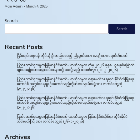
Main Admin
March 4, 2025
Search
Search
Recent Posts
ငြိမ်းချမ်းရေးပန်းတိုင်သို့ ဦးတည်စေမည့် ညီညွတ်သော အမျိုးသားရေးစိတ်ဓာတ်
ပြည်ထောင်စုသမ္မတမြန်မာနိုင်ငံတော် ယာယီသမ္မတ ထံမှ ၂၀၂၆ ခုနှစ်၊ (၇၈)နှစ်မြောက်
ချင်းအမျိုးသားနေ့အခမ်းအနားသို့ ပေးပို့သည့် သဝဏ်လွှာ (၂၀-၂-၂၀၂၆)
ပြည်ထောင်စုသမ္မတမြန်မာနိုင်ငံတော် ယာယီသမ္မတ ရုရှားဖက်ဒရေးရှင်းနိုင်ငံလုံခြုံရေး
ကောင်စီ အတွင်းရေးမှူးဦးဆောင်သည့်ကိုယ်စားလှယ်အဖွဲ့အား လက်ခံတွေ့ဆုံ
(၃-၂-၂၀၂၆)
ပြည်ထောင်စုသမ္မတမြန်မာနိုင်ငံတော် ယာယီသမ္မတ ရုရှားဖက်ဒရေးရှင်းနိုင်ငံလုံခြုံရေး
ကောင်စီ အတွင်းရေးမှူးဦးဆောင်သည့်ကိုယ်စားလှယ်အဖွဲ့အား လက်ခံတွေ့ဆုံ
(၃-၂-၂၀၂၆)
ပြည်ထောင်စုသမ္မတမြန်မာနိုင်ငံတော် ယာယီသမ္မတ မြန်မာနိုင်ငံဆိုင်ရာ ထိုင်းနိုင်ငံ
သံအမတ်ကြီးအား လက်ခံတွေ့ဆုံ (၂၆-၁-၂၀၂၆)
Archives