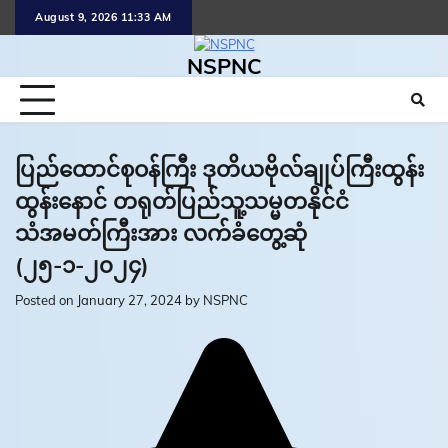
Skip
August 9, 2026 11:33 AM
to
content
NSPNC
ပြည်ထောင်စုဝန်ကြီး ဒုတိယဗိုလ်ချုပ်ကြီးထွန်း
ထွန်းနောင် တရုတ်ပြည်သူ့သမ္မတနိုင်ငံ
သံအမတ်ကြီးအား လက်ခံတွေ့ဆုံ
(၂၅-၁-၂၀၂၄)
Posted on
January 27, 2024
by
NSPNC