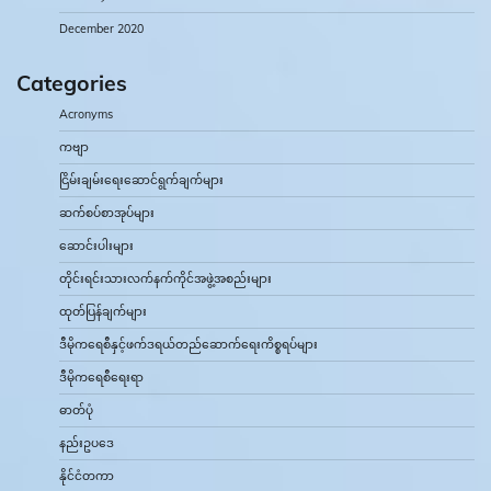
December 2020
Categories
Acronyms
ကဗျာ
ငြိမ်းချမ်းရေးဆောင်ရွက်ချက်များ
ဆက်စပ်စာအုပ်များ
ဆောင်းပါးများ
တိုင်းရင်းသားလက်နက်ကိုင်အဖွဲ့အစည်းများ
ထုတ်ပြန်ချက်များ
ဒီမိုကရေစီနှင့်ဖက်ဒရယ်တည်ဆောက်‌ရေးကိစ္စရပ်များ
ဒီမိုကရေစီရေးရာ
ဓာတ်ပုံ
နည်းဥပဒေ
နိုင်ငံတကာ