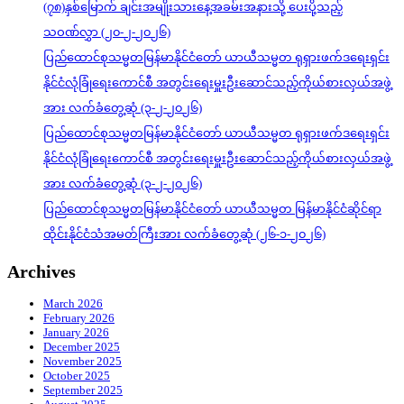
(၇၈)နှစ်မြောက် ချင်းအမျိုးသားနေ့အခမ်းအနားသို့ ပေးပို့သည့်
သဝဏ်လွှာ (၂၀-၂-၂၀၂၆)
ပြည်ထောင်စုသမ္မတမြန်မာနိုင်ငံတော် ယာယီသမ္မတ ရုရှားဖက်ဒရေးရှင်း
နိုင်ငံလုံခြုံရေးကောင်စီ အတွင်းရေးမှူးဦးဆောင်သည့်ကိုယ်စားလှယ်အဖွဲ့
အား လက်ခံတွေ့ဆုံ (၃-၂-၂၀၂၆)
ပြည်ထောင်စုသမ္မတမြန်မာနိုင်ငံတော် ယာယီသမ္မတ ရုရှားဖက်ဒရေးရှင်း
နိုင်ငံလုံခြုံရေးကောင်စီ အတွင်းရေးမှူးဦးဆောင်သည့်ကိုယ်စားလှယ်အဖွဲ့
အား လက်ခံတွေ့ဆုံ (၃-၂-၂၀၂၆)
ပြည်ထောင်စုသမ္မတမြန်မာနိုင်ငံတော် ယာယီသမ္မတ မြန်မာနိုင်ငံဆိုင်ရာ
ထိုင်းနိုင်ငံသံအမတ်ကြီးအား လက်ခံတွေ့ဆုံ (၂၆-၁-၂၀၂၆)
Archives
March 2026
February 2026
January 2026
December 2025
November 2025
October 2025
September 2025