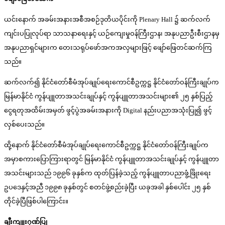
ယင်းနောက် အခမ်းအနားအစီအစဉ်ဒုတိယပိုင်းကို Plenary Hall ၌ ဆက်လက်
ကျင်းပပြုလုပ်ရာ သာသနာရေးနှင့် ယဉ်ကျေးမှုဝန်ကြီးဌာန၊ အနုပညာဦးစီးဌာနမှ
အနုပညာရှင်များက တေးသရုပ်ဖော်အကအလှများဖြင့် ဖျော်ဖြေတင်ဆက်ကြ
သည်။
ဆက်လက်၍ နိုင်ငံတော်စီမံအုပ်ချုပ်ရေးကောင်စီဥက္ကဋ္ဌ နိုင်ငံတော်ဝန်ကြီးချုပ်က
မြန်မာနိုင်ငံ ကွန်ပျူတာအသင်းချုပ်နှင့် ကွန်ပျူတာအသင်းများ၏ ၂၅ နှစ်ပြည့်
ငွေရတုအထိမ်းအမှတ် ဖွင့်ပွဲအခမ်းအနားကို Digital နည်းပညာအသုံးပြု၍ ဖွင့်
လှစ်ပေးသည်။
ထို့နောက် နိုင်ငံတော်စီမံအုပ်ချုပ်ရေးကောင်စီဥက္ကဋ္ဌ နိုင်ငံတော်ဝန်ကြီးချုပ်က
အမှာစကားပြောကြားရာတွင် မြန်မာနိုင်ငံ ကွန်ပျူတာအသင်းချုပ်နှင့် ကွန်ပျူတာ
အသင်းများသည် ၁၉၉၆ ခုနှစ်က ထုတ်ပြန်ခဲ့သည့် ကွန်ပျူတာပညာဖွံ့ဖြိုးရေး
ဥပဒေနှင့်အညီ ၁၉၉၈ ခုနှစ်တွင် စတင်ဖွဲ့စည်းခဲ့ပြီး ယခုအခါ နှစ်ပေါင်း ၂၅ နှစ်
တိုင်ခဲ့ပြီဖြစ်ပါကြောင်း။
ချီးကျူးဂုဏ်ပြု