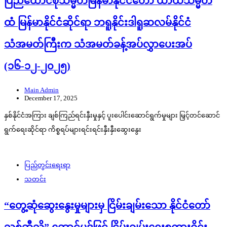
ပြည်ထောင်စုသမ္မတမြန်မာနိုင်ငံတော် ယာယီသမ္မတ
ထံ မြန်မာနိုင်ငံဆိုင်ရာ ဘရူနိုင်းဒါရူဆလမ်နိုင်ငံ
သံအမတ်ကြီးက သံအမတ်ခန့်အပ်လွှာပေးအပ်
(၁၆-၁၂-၂၀၂၅)
Main Admin
December 17, 2025
နှစ်နိုင်ငံအကြား ချစ်ကြည်ရင်းနှီးမှုနှင့် ပူးပေါင်းဆောင်ရွက်မှုများ မြှင့်တင်ဆောင်
ရွက်ရေးဆိုင်ရာ ကိစ္စရပ်များရင်းရင်းနှီးနှီးဆွေးနွေး
ပြည်တွင်းရေးရာ
သတင်း
“တွေ့ဆုံဆွေးနွေးမှုများမှ ငြိမ်းချမ်းသော နိုင်ငံတော်