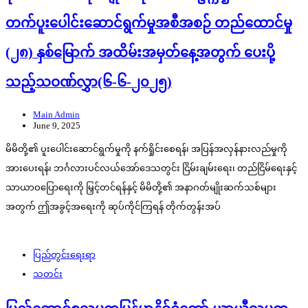
တက်ပူးပေါင်းဆောင်ရွက်မှုအစီအစဉ် တည်ထောင်မှု
(၂၈) နှစ်မြောက် အထိမ်းအမှတ်နေ့အတွက် ပေးပို့
သည့်သဝဏ်လွှာ(၆-၆-၂၀၂၅)
Main Admin
June 9, 2025
မိမိတို့၏ ပူးပေါင်းဆောင်ရွက်မှုကို နက်ရှိုင်းစေရန်၊ အပြန်အလှန်နားလည်မှုကို
အားပေးရန်၊ ဘင်္ဂလားပင်လယ်အော်ဒေသတွင်း ငြိမ်းချမ်းရေး၊ တည်ငြိမ်ရေးနှင့်
သာယာဝပြောရေးကို မြှင့်တင်ရန်နှင့် မိမိတို့၏ အနာဂတ်မျိုးဆက်သစ်များ
အတွက် ဤအခွင့်အရေးကို ဆုပ်ကိုင်ကြရန် တိုက်တွန်းအပ်
ပြည်တွင်းရေးရာ
သတင်း