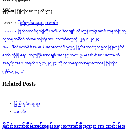
မှီငြမ်း။
ပြန်ကြားရေးဝန်ကြီးဌာန
Posted in
ပြည်တွင်းရေးရာ
,
သတင်း
Post
Previous:
ပြည်ထောင်စုဝန်ကြီး ဒုတိယဗိုလ်ချုပ်ကြီးထွန်းထွန်းနောင် တရုတ်ပြည်
navigation
သူ့သမ္မတနိုင်ငံ သံအမတ်ကြီးအား လက်ခံတွေ့ဆုံ (၂၅-၁-၂၀၂၄)
Next:
နိုင်ငံတော်စီမံအုပ်ချုပ်ရေးကောင်စီဥက္ကဋ္ဌ ပြည်ထောင်စုသမ္မတမြန်မာနိုင်ငံ
တော် လုံခြုံရေး၊ တည်ငြိမ်အေးချမ်းရေးနှင့် တရားဥပဒေစိုးမိုးရေး ကော်မတီ
အစည်းအဝေးအမှတ်စဉ် (၁/၂၀၂၄) သို့ တက်ရောက်အမှာစကားပြောကြား
(၂၆-၁-၂၀၂၄)
Related Posts
ပြည်တွင်းရေးရာ
သတင်း
နိုင်ငံတော်စီမံအုပ်ချုပ်ရေးကောင်စီဥက္ကဋ္ဌ က ဘင်းမ်စ