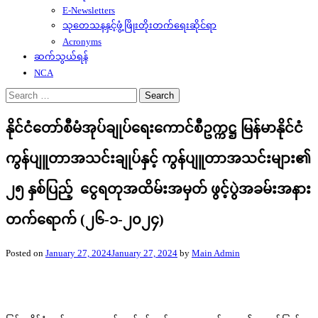
E-Newsletters
သုတေသနနှင့်ဖွံ့ဖြိုးတိုးတက်ရေးဆိုင်ရာ
Acronyms
ဆက်သွယ်ရန်
NCA
Search
for:
နိုင်ငံတော်စီမံအုပ်ချုပ်ရေးကောင်စီဥက္ကဋ္ဌ မြန်မာနိုင်ငံ
ကွန်ပျူတာအသင်းချုပ်နှင့် ကွန်ပျူတာအသင်းများ၏
၂၅ နှစ်ပြည့် ငွေရတုအထိမ်းအမှတ် ဖွင့်ပွဲအခမ်းအနား
တက်ရောက် (၂၆-၁-၂၀၂၄)
Posted on
January 27, 2024
January 27, 2024
by
Main Admin