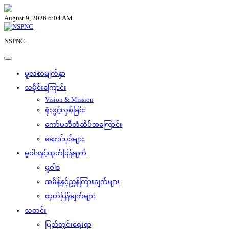
Skip
to
August 9, 2026 6:04 AM
content
NSPNC
မူလစာမျက်နှာ
သမိုင်းကြောင်း
Vision & Mission
ရုံးဖွင့်လှစ်ခြင်း
ကော်မတီတံဆိပ်အကြောင်း
ဆောင်ပုဒ်များ
မူဝါဒနှင့်ထုတ်ပြန်ချက်
မူဝါဒ
အမိန့်နှင့်ညွှန်ကြားချက်များ
ထုတ်ပြန်ချက်များ
သတင်း
ပြည်တွင်းရေးရာ