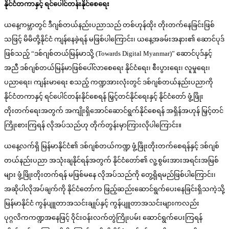
နိုင်ငံတကာနှင့် ရင်ပေါင်တန်းနိုင်စေရေး
ယနေ့ကမ္ဘာတွင် ဒီဂျစ်တယ်နည်းပညာသည် တစ်ဟုန်ထိုး တိုးတက်နေခြင်းဖြစ်
သဖြင့် မိမိတို့နိုင်ငံ ကျန်နေခဲ့ရန် မဖြစ်ပါကြောင်း၊ ယနေ့အခမ်းအနား၏ ဆောင်ပုဒ်
ဖြစ်သည့် “ဒစ်ဂျစ်တယ်မြန်မာသို့ (Towards Digital Myanmar)” ဆောင်ပုဒ်နှင့်
အညီ ဒစ်ဂျစ်တယ်မြန်မာဖြစ်ပေါ်လာစေရေး နိုင်ငံရေး၊ စီးပွားရေး၊ လူမှုရေး၊
ပညာရေး၊ ကျန်းမာရေး စသည့် ကဏ္ဍအားလုံးတွင် ဒစ်ဂျစ်တယ်နည်းပညာကို
နိုင်ငံတကာနှင့် ရင်ပေါင်တန်းနိုင်စေရန် မြှင့်တင်နိုင်ရေးနှင့် နိုင်ငံတော် ဖွံ့ဖြိုး
တိုးတက်ရေးအတွက် အကျိုးရှိအောင်ဆောင်ရွက်နိုင်စေရန် အရှိန်အဟုန် မြှင့်တင်
ကြိုးစားကြရန် လိုအပ်သည်ဟု တိုက်တွန်းမှာကြားလိုပါကြောင်း။
ယနေ့လက်ရှိ မြန်မာနိုင်ငံ၏ ဒစ်ဂျစ်တယ်ကဏ္ဍ ဖွံ့ဖြိုးတိုးတက်စေရန်နှင့် ဒစ်ဂျစ်
တယ်နည်းပညာ အသုံးချနိုင်ရန်အတွက် နိုင်ငံတော်၏ လူ့စွမ်းအားအရင်းအမြစ်
များ ဖွံ့ဖြိုးတိုးတက်ရန် မဖြစ်မနေ လိုအပ်သည်ကို တွေ့ရှိရမည်ဖြစ်ပါကြောင်း၊
အဆိုပါလိုအပ်ချက်ကို နိုင်ငံတော်က ဖြည့်ဆည်းဆောင်ရွက်ပေးနေခြင်းရှိသကဲ့သို့
မြန်မာနိုင်ငံ ကွန်ပျူတာအသင်းချုပ်နှင့် ကွန်ပျူတာအသင်းများကလည်း
ပုဂ္ဂလိကကဏ္ဍအနေဖြင့် ဝိုင်းဝန်းလက်တွဲကြိုးပမ်း ဆောင်ရွက်ပေးကြရန်