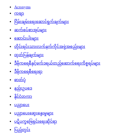
Acronyms
ကဗျာ
ငြိမ်းချမ်းရေးဆောင်ရွက်ချက်များ
ဆက်စပ်စာအုပ်များ
ဆောင်းပါးများ
တိုင်းရင်းသားလက်နက်ကိုင်အဖွဲ့အစည်းများ
ထုတ်ပြန်ချက်များ
ဒီမိုကရေစီနှင့်ဖက်ဒရယ်တည်ဆောက်‌ရေးကိစ္စရပ်များ
ဒီမိုကရေစီရေးရာ
ဓာတ်ပုံ
နည်းဥပဒေ
နိုင်ငံတကာ
ပညာပေး
ပညာပေးဆွေးနွေးမှုများ
ပဋိပက္ခဖြေရှင်းရေးဆိုင်ရာ
ပြည်တွင်း