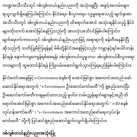
ကဏ္ဍအသီးသီးတွင် ဒစ်ဂျစ်တယ်နည်းပညာကို အသုံးချပြီး အခွင့်အလမ်းများ
ရယူလျက်ရှိနေကြပါကြောင်း၊ နိုင်ငံရေး၊ စီးပွားရေး၊ လူမှုရေးစသည့် မျက်နှာစာ
အသီးသီးတွင် ဒစ်ဂျစ်တယ်နည်းပညာကို ထိရောက်အောင် အသုံးချနိုင်သည့် နိုင်ငံ
များတိုးတက် အောင်မြင်နေကြသည်ကို အားလုံးအသိပင်ဖြစ်ပါကြောင်း၊
မျက်မှောက်ကာလတွင် ဒစ်ဂျစ်တယ်နည်းပညာဖြင့် အရာရာကို ဖန်တီးနေနိုင်ပြီ
ဆိုသည်ကို သတိပြုမိကြရန်နှင့် မိမိတို့နိုင်ငံအနေဖြင့်လည်း ကမ္ဘာနှင့်ရင်ပေါင်တန်း
နိုင်ရန်၊ နောက်ကျမကျန်ရစ်စေရန်၊ ဒစ်ဂျစ်တယ်လူမှုဘဝ၊ ဒစ်ဂျစ်တယ်စီးပွားရေး
ဘဝများကို ထူထောင်နိုင်ရန် ကြိုးပမ်းဆောင်ရွက်သွားကြရမည်ဖြစ်ပါကြောင်း။
နိုင်ငံတော်အနေဖြင့် e-Government စနစ်ကို အောင်မြင်စွာ အကောင်အထည် ဖော်
ဆောင်နိုင်ရေးအတွက် “e-Government ဦးဆောင်ကော်မတီ”ကို ဖွဲ့စည်းထားပြီး
ဦးဆောင်ကော်မတီကချမှတ်ထားသည့် မူဝါဒ၊ လမ်းညွှန်ချက်များနှင့်အညီ ထိ
ရောက်အောင်မြင်စွာ အကောင်အထည်ဖော်ဆောင်နိုင်ရေးအတွက် “ e-ID စနစ်
လုပ်ငန်းကော်မတီ” ၊ “e- Government အကောင်အထည်ဖော်ရေးလုပ်ငန်း
ကော်မတီ” တို့ကို ပြင်ဆင်ဖွဲ့စည်းဆောင်ရွက်လျက်ရှိပါကြောင်း။
ဒစ်ဂျစ်တယ်နည်းပညာအသုံးပြု