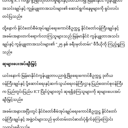
လက်ရှိ ICT ကဏ္ဍ ဖွံ့ဖြိုးတိုးတက်မှုများနှင့်ပတ်သက်၍ မြန်မာနိုင်ငံ ကွန်ပျူတာ
အသင်းချုပ်နှင့် ကျွန်ပျူတာအသင်းများ၏ ဆောင်ရွက်နေမှုများကို ရှင်းလင်း
တင်ပြသည်။
ထို့နောက် နိုင်ငံတော်စီမံအုပ်ချုပ်ရေးကောင်စီဥက္ကဋ္ဌ နိုင်ငံတော်ဝန်ကြီးချုပ်နှင့်
အခမ်းအနားတက်ရောက်လာကြသူများသည် မြန်မာနိုင်ငံ ကွန်ပျူတာအသင်း
ချုပ်နှင့် ကွန်ပျူတာအသင်းများ၏ “၂၅ နှစ် ခရီးမှတ်တမ်း” ဗီဒီယိုကို ကြည့်ရှုကြ
သည်။
ဆုများပေးအပ်ချီးမြှင့်
ယင်းနောက် မြန်မာနိုင်ငံကွန်ပျူတာပညာဖွံ့ဖြိုးရေးကောင်စီဥက္ကဋ္ဌ ဒုတိယ
ဝန်ကြီးချုပ်နှင့် ပို့ဆောင်ရေးနှင့်ဆက်သွယ်ရေးဝန်ကြီးဌာန ပြည်ထောင်စုဝန်ကြီး
က ပြည်တွင်းပြည်ပ ICT ပြိုင်ပွဲများတွင် ဆုရရှိခဲ့ကြသူများကို ဆုများပေးအပ်
ချီးမြှင့်သည်။
အခမ်းအနားအပြီးတွင် နိုင်ငံတော်စီမံအုပ်ချုပ်ရေးကောင်စီဥက္ကဋ္ဌ နိုင်ငံတော်
ဝန်ကြီးချုပ်နှင့် အဖွဲ့ဝင်များသည် မှတ်တမ်းတင်ဓာတ်ပုံရိုက်ခဲ့ကြကြောင်း
သတင်းရရှိသည်။