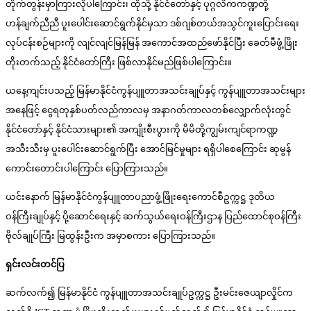
တိုက်တွန်းမှာကြားလိုပါကြောင်း၊ ထိုသို့ နိုင်ငံတော်နှင့် ပုဂ္ဂလိကကဏ္ဍတို့
ဟန်ချက်ညီညီ ပူးပေါင်းဆောင်ရွက်နိုင်မှသာ ဒစ်ဂျစ်တယ်အသွင်ကူးပြောင်းရေး
လုပ်ငန်းစဉ်များကို လျင်လျင်မြန်မြန် အကောင်အထည်ဖော်နိုင်ပြီး ခေတ်မီဖွံ့ဖြိုး
တိုးတက်သည့် နိုင်ငံတော်ကြီး ဖြစ်လာနိုင်မည်ဖြစ်ပါကြောင်း။
ယနေ့ကျင်းပသည့် မြန်မာနိုင်ငံကွန်ပျူတာအသင်းချုပ်နှင့် ကွန်ပျူတာအသင်းများ
အနေဖြင့် ငွေရတုနှစ်ပတ်လည်ကာလမှ အနာဂတ်ကာလတစ်လျှောက်လုံးတွင်
နိုင်ငံတော်နှင့် နိုင်ငံသားများ၏ အကျိုးစီးပွားကို မိမိတို့ကျွမ်းကျင်ရာကဏ္ဍ
အသီးသီးမှ ပူးပေါင်းဆောင်ရွက်ပြီး အောင်မြင်မှုများ ရရှိပါစေကြောင်း ဆုမွန်
ကောင်းတောင်းပါကြောင်း ပြောကြားသည်။
ယင်းနောက် မြန်မာနိုင်ငံကွန်ပျူတာပညာဖွံ့ဖြိုးရေးကောင်စီဥက္ကဋ္ဌ ဒုတိယ
ဝန်ကြီးချုပ်နှင့် ပို့ဆောင်ရေးနှင့် ဆက်သွယ်ရေးဝန်ကြီးဌာန ပြည်ထောင်စုဝန်ကြီး
ဗိုလ်ချုပ်ကြီး မြထွန်းဦးက အမှာစကား ပြောကြားသည်။
ရှင်းလင်းတင်ပြ
ဆက်လက်၍ မြန်မာနိုင်ငံ ကွန်ပျူတာအသင်းချုပ်ဥက္ကဋ္ဌ ဦးမင်းဇေယျာလှိုင်က