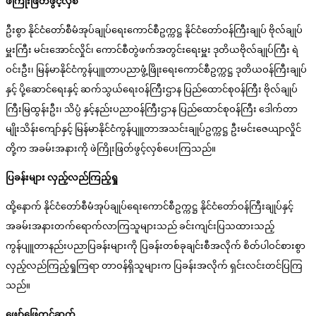
ဖဲကြိုးဖြတ်ဖွင့်လှစ်
ဦးစွာ နိုင်ငံတော်စီမံအုပ်ချုပ်ရေးကောင်စီဥက္ကဋ္ဌ နိုင်ငံတော်ဝန်ကြီးချုပ် ဗိုလ်ချုပ်
မှူးကြီး မင်းအောင်လှိုင်၊ ကောင်စီတွဲဖက်အတွင်းရေးမှူး ဒုတိယဗိုလ်ချုပ်ကြီး ရဲ
ဝင်းဦး၊ မြန်မာနိုင်ငံကွန်ပျူတာပညာဖွံ့ဖြိုးရေးကောင်စီဥက္ကဋ္ဌ ဒုတိယဝန်ကြီးချုပ်
နှင့် ပို့ဆောင်ရေးနှင့် ဆက်သွယ်ရေးဝန်ကြီးဌာန ပြည်ထောင်စုဝန်ကြီး ဗိုလ်ချုပ်
ကြီးမြထွန်းဦး၊ သိပ္ပံ နှင့်နည်းပညာဝန်ကြီးဌာန ပြည်ထောင်စုဝန်ကြီး ဒေါက်တာ
မျိုးသိန်းကျော်နှင့် မြန်မာနိုင်ငံကွန်ပျူတာအသင်းချုပ်ဥက္ကဋ္ဌ ဦးမင်းဇေယျာလှိုင်
တို့က အခမ်းအနားကို ဖဲကြိုးဖြတ်ဖွင့်လှစ်ပေးကြသည်။
ပြခန်းများ လှည့်လည်ကြည့်ရှု
ထို့နောက် နိုင်ငံတော်စီမံအုပ်ချုပ်ရေးကောင်စီဥက္ကဋ္ဌ နိုင်ငံတော်ဝန်ကြီးချုပ်နှင့်
အခမ်းအနားတက်ရောက်လာကြသူများသည် ခင်းကျင်းပြသထားသည့်
ကွန်ပျူတာနည်းပညာပြခန်းများကို ပြခန်းတစ်ခုချင်းစီအလိုက် စိတ်ပါဝင်စားစွာ
လှည့်လည်ကြည့်ရှုကြရာ တာဝန်ရှိသူများက ပြခန်းအလိုက် ရှင်းလင်းတင်ပြကြ
သည်။
ဖျော်ဖြေတင်ဆက်