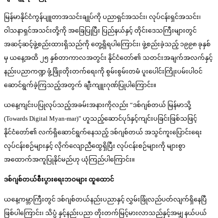
မြန်မာနိုင်ငံကွန်ပျူတာအသင်းချုပ်ကို ပညာရှင်အသင်း၊ လုပ်ငန်းရှင်အသင်း၊
ဝါသနာရှင်အသင်းတို့ကို အခြေပြုပြီး ပြည်နယ်နှင့် တိုင်းဒေသကြီးများတွင်
အဆင့်ဆင့်ဖွဲ့စည်းထားရှိသည်ကို တွေ့ရှိရပါကြောင်း၊ ဖွဲ့စည်းခဲ့သည့် ၁၉၉၈ ခုနှစ်
မှ ယနေ့အထိ ၂၅ နှစ်တာကာလအတွင်း နိုင်ငံတော်၏ သတင်းအချက်အလက်နှင့်
နည်းပညာကဏ္ဍ ဖွံ့ဖြိုးတိုးတက်ရေးကို စွမ်းစွမ်းတမံ ပူးပေါင်းကြိုးပမ်းပါဝင်
ဆောင်ရွက်ခဲ့ကြသည့်အတွက် ချီးကျူးဂုဏ်ပြုပါကြောင်း။
ယနေ့ကျင်းပပြုလုပ်သည့်အခမ်းအနားကိုလည်း “ဒစ်ဂျစ်တယ် မြန်မာသို့
(Towards Digital Myan-mar)” ဟူသည့်ဆောင်ပုဒ်နှင့်ကျင်းပခြင်းဖြစ်သဖြင့်
နိုင်ငံတော်၏ လက်ရှိဆောင်ရွက်နေသည့် ဒစ်ဂျစ်တယ် အသွင်ကူးပြောင်းရေး
လုပ်ငန်းစဉ်များနှင့် လိုက်လျောညီထွေရှိပြီး လုပ်ငန်းစဉ်များကို များစွာ
အထောက်အကူပြုနိုင်မည်ဟု ယုံကြည်ပါကြောင်း။
ဒစ်ဂျစ်တယ်စီးပွားရေးဘဝများ ထူထောင်
ယနေ့ကမ္ဘာကြီးတွင် ဒစ်ဂျစ်တယ်နည်းပညာနှင့် လွှမ်းခြုံလည်ပတ်လျက်ရှိနေပြီ
ဖြစ်ပါကြောင်း၊ သိပ္ပံ နှင့်နည်းပညာ တိုးတက်မြင့်မားလာသည်နှင့်အမျှ နယ်ပယ်