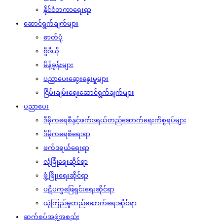
နိုင်ငံတကာရေးရာ
ဆောင်ရွက်ချက်များ
ဓာတ်ပုံ
ဗွီဒီယို
မိန့်ခွန်းများ
ပညာပေးဆွေးနွေးမှုများ
ငြိမ်းချမ်းရေးဆောင်ရွက်ချက်များ
ပညာပေး
ဒီမိုကရေစီနှင့်ဖက်ဒရယ်တည်ဆောက်‌ရေးကိစ္စရပ်များ
ဒီမိုကရေစီရေးရာ
ဖက်ဒရယ်ရေးရာ
လုံခြုံရေးဆိုင်ရာ
ဖွံ့ဖြိုးရေးဆိုင်ရာ
ပဋိပက္ခဖြေရှင်းရေးဆိုင်ရာ
ယုံကြည်မှုတည်ဆောက်ရေးဆိုင်ရာ
ဆက်စပ်အဖွဲ့အစည်း