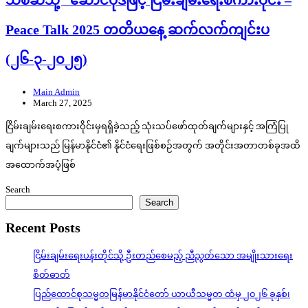
သစ်ဆီသို့” ဆောင်ပုဒ်ဖြင့် ငြိမ်းချမ်းရေးစကားဝိုင်း –
Peace Talk 2025 တတိယနေ့ ဆက်လက်ကျင်းပ
(၂၆-၃-၂၀၂၅)
Main Admin
March 27, 2025
ငြိမ်းချမ်းရေးစကားဝိုင်းမှရရှိခဲ့သည့် သုံးသပ်ဖော်ထုတ်ချက်များနှင့် အကြံပြု
ချက်များသည် မြန်မာနိုင်ငံ၏ နိုင်ငံရေးဖြစ်စဉ်အတွက် အတိုင်းအတာတစ်ခုအထိ
အထောက်အပံ့ဖြစ်
Search
Search
Recent Posts
ငြိမ်းချမ်းရေးပန်းတိုင်သို့ ဦးတည်စေမည့် ညီညွတ်သော အမျိုးသားရေး
စိတ်ဓာတ်
ပြည်ထောင်စုသမ္မတမြန်မာနိုင်ငံတော် ယာယီသမ္မတ ထံမှ ၂၀၂၆ ခုနှစ်၊