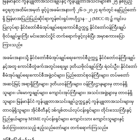
မြန်မာနိုင်ငံ ကွန်ပျူတာအသင်းချုပ်နှင့် ကွန်ပျူတာအသင်းများ၏ ၂၅ နှစ်ပြည့်
ငွေရတုအထိမ်းအမှတ် ဖွင့်ပွဲအခမ်းအနားကို ၂၆-၁-၂၀၂၄ ရက်တွင် နေပြည်တော်
ရှိ မြန်မာအပြည်ပြည်ဆိုင်ရာကွန်ဗင်းရှင်းဗဟိုဌာန – ၂ (MICC-II) ၌ ကျင်းပ
ပြုလုပ်ရာ နိုင်ငံတော်စီမံအုပ်ချုပ်ရေးကောင်စီဥက္ကဋ္ဌ နိုင်ငံတော်ဝန်ကြီးချုပ်
ဗိုလ်ချုပ်မှူးကြီး မင်းအောင်လှိုင် တက်ရောက်ဖွင့်လှစ်ပြီး အမှာစကားပြော
ကြားသည်။
အခမ်းအနားသို့ နိုင်ငံတော်စီမံအုပ်ချုပ်ရေးကောင်စီဥက္ကဋ္ဌ နိုင်ငံတော်ဝန်ကြီးချုပ်
နှင့်အတူ ကောင်စီတွဲဖက်အတွင်းရေးမှူး ဒုတိယဗိုလ်ချုပ်ကြီး ရဲဝင်းဦး၊ နိုင်ငံတော်
စီမံအုပ်ချုပ်ရေးကောင်စီအဖွဲ့ဝင်များ၊ ပြည်ထောင်စုဝန်ကြီးများ၊ တပ်မတော်
အဆင့်မြင့် အရာရှိကြီးများ၊ ဒုတိယဝန်ကြီးများ၊ ဝန်ကြီးဌာနများမှ တာဝန်ရှိ
သူများ၊ ပါမောက္ခချုပ်များ၊ ကျောင်းအုပ်ကြီးများ၊ အသင်းအဖွဲ့များမှ တာဝန်ရှိ
သူများ၊ မြန်မာနိုင်ငံ ကွန်ပျူတာအသင်းချုပ်ဥက္ကဋ္ဌနှင့် ကွန်ပျူတာအသင်းများမှ
တာဝန်ရှိသူများ၊ အိုင်စီတီနှင့် ဒစ်ဂျစ်တယ်လုပ်ငန်းရှင်များ၊ တိုင်းဒေသကြီးနှင့်
ပြည်နယ်များမှ MSME လုပ်ငန်းရှင်များ၊ ကျောင်းသား ကျောင်းသူများနှင့်
ဖိတ်ကြားထားသည့် ဧည့်သည်တော်များ တက်ရောက်ကြသည်။