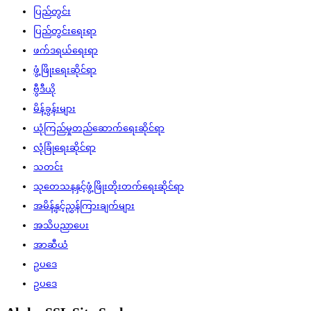
ပြည်တွင်း
ပြည်တွင်းရေးရာ
ဖက်ဒရယ်ရေးရာ
ဖွံ့ဖြိုးရေးဆိုင်ရာ
ဗွီဒီယို
မိန့်ခွန်းများ
ယုံကြည်မှုတည်ဆောက်ရေးဆိုင်ရာ
လုံခြုံရေးဆိုင်ရာ
သတင်း
သုတေသနနှင့်ဖွံ့ဖြိုးတိုးတက်ရေးဆိုင်ရာ
အမိန့်နှင့်ညွှန်ကြားချက်များ
အသိပညာပေး
အာဆီယံ
ဥပဒေ
ဥပဒေ