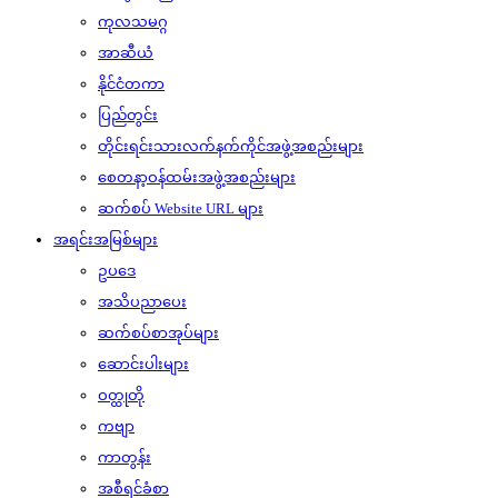
ကုလသမဂ္ဂ
အာဆီယံ
နိုင်ငံတကာ
ပြည်တွင်း
တိုင်းရင်းသားလက်နက်ကိုင်အဖွဲ့အစည်းများ
စေတနာ့ဝန်ထမ်းအဖွဲ့အစည်းများ
ဆက်စပ် Website URL များ
အရင်းအမြစ်များ
ဥပဒေ
အသိပညာပေး
ဆက်စပ်စာအုပ်များ
ဆောင်းပါးများ
ဝတ္ထုတို
ကဗျာ
ကာတွန်း
အစီရင်ခံစာ