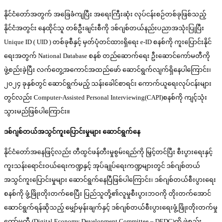
နိုင်ငံတော်အတွက် အခြေခံကျပြီး အရေးကြီးဆုံး လုပ်ငန်းစဉ်တစ်ခုဖြစ်သည့်
နိုင်ငံအတွင်း နေထိုင်သူ တစ်ဦးချင်းစီကို ဒစ်ဂျစ်တယ်နည်းပညာအသုံးပြုပြီး
Unique ID ( UID ) တစ်ခုစီနှင့် မှတ်ပုံတင်ထားရှိရေး e-ID စနစ်ကို ကူးပြောင်းနိုင်
ရေးအတွက် National Database စနစ် တည်ဆောက်ရေး ဦးဆောင်ကော်မတီကို
ဖွဲ့စည်းခဲ့ပြီး လက်တွေ့အကောင်အထည်ဖော် ဆောင်ရွက်လျက်ရှိနေပါကြောင်း၊
၂၀၂၄ ခုနှစ်တွင် ဆောင်ရွက်မည့် သန်းခေါင်စာရင်း ကောက်ယူရေးလုပ်ငန်းများ
တွင်လည်း Computer-Assisted Personal Interviewing(CAPI)စနစ်ကို ကျင့်သုံး
သွားမည်ဖြစ်ပါကြောင်း။
ဒစ်ဂျစ်တယ်အသွင်ကူးပြောင်းမှုများ ဆောင်ရွက်နေ
နိုင်ငံတော်အနေဖြင့်လည်း တီထွင်ဖန်တီးမှုစွမ်းရည်ကို မြှင့်တင်ပြီး စီးပွားရေးနှင့်
ကူးသန်းရောင်းဝယ်ရေးကဏ္ဍနှင့် အုပ်ချုပ်ရေးကဏ္ဍများတွင် ဒစ်ဂျစ်တယ်
အသွင်ကူးပြောင်းမှုများ ဆောင်ရွက်နေပြီဖြစ်ပါကြောင်း၊ ဒစ်ဂျစ်တယ်စီးပွားရေး
စနစ်ကို ဖွံ့ဖြိုးတိုးတက်စေပြီး ပြည်သူတို့၏လူမှုစီးပွားဘဝကို တိုးတက်အောင်
ဆောင်ရွက်ရန်ဆိုသည့် မျှော်မှန်းချက်နှင့် ဒစ်ဂျစ်တယ်စီးပွားရေးဖွံ့ဖြိုးတိုးတက်မှု
ကော်မတီ (Digital Economy Development Committee – DEDC)ကို ဖွဲ့စည်း