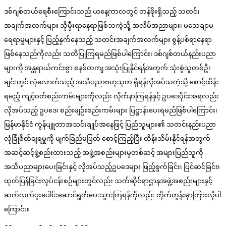
ဒစ်ဂျစ်တယ်ရေစီးကြောင်းသည် ယနေ့ကာလတွင် တန်ဖိုးရှိသည့် သတင်း
အချက်အလက်များ သိုမှီးရာနေရာဖြစ်သကဲ့သို့ အလိမ်အညာများ၊ မသေချာမ
ရေရာမှုများနှင့် ပြည့်နှက်နေသည့် သတင်းအချက်အလက်များ စွန့်ပစ်ရာနေရာ
ဖြစ်နေသည်ကိုလည်း သတိပြုကြရမည်ဖြစ်ပါကြောင်း၊ ဒစ်ဂျစ်တယ်နည်းပညာ
များကို အန္တရာယ်ကင်းစွာ စနစ်တကျ အသုံးပြုနိုင်ရန်အတွက် သုံးစွဲသူတစ်ဦး
ချင်းတွင် လုံလောက်သည့် အသိပညာဗဟုသုတ ရှိရန်လိုအပ်သကဲ့သို့ စောင့်ထိန်း
ရမည့် ကျင့်ဝတ်စည်းကမ်းများကိုလည်း လိုက်နာကြရန်နှင့် ဥပဒေပိုင်းအရလည်း
လိုအပ်သည့် ဥပဒေ၊ စည်းမျဉ်းစည်းကမ်းများ ပြဋ္ဌာန်းပေးရမည်ဖြစ်ပါကြောင်း၊
မြန်မာနိုင်ငံ ကွန်ပျူတာအသင်းချုပ်အနေဖြင့် ပြည်သူများ၏ သတင်းနည်းပညာ
လုံခြုံစိတ်ချရမှုကို မျက်ခြည်မပြတ် စောင့်ကြည့်ပြီး ထိန်းသိမ်းနိုင်ရန်အတွက်
အဆင့်ဆင့်ဖွဲ့စည်းထားသည့် အဖွဲ့အစည်းများမှတစ်ဆင့် အများပြည်သူကို
အသိပညာများပေးခြင်းနှင့် လိုအပ်သည့်ဥပဒေများ ဖြည့်စွက်ခြင်း၊ ပြင်ဆင်ခြင်း၊
ထုတ်ပြန်ခြင်းလုပ်ငန်းစဉ်များတွင်လည်း သက်ဆိုင်ရာဌာနအဖွဲ့အစည်းများနှင့်
ဆက်လက်ပူးပေါင်းဆောင်ရွက်ပေးသွားကြရန်ကိုလည်း တိုက်တွန်းမှာကြားလိုပါ
ကြောင်း။