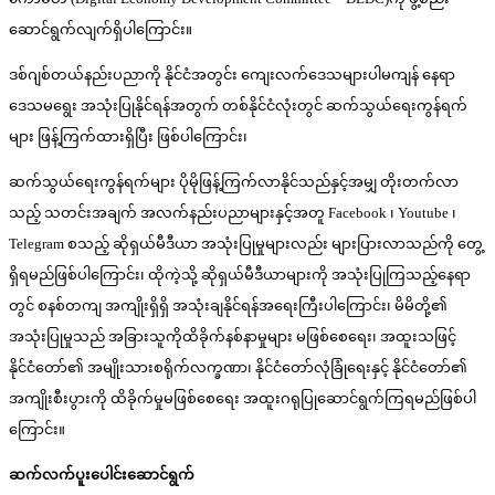
ဆောင်ရွက်လျက်ရှိပါကြောင်း။
ဒစ်ဂျစ်တယ်နည်းပညာကို နိုင်ငံအတွင်း ကျေးလက်ဒေသများပါမကျန် နေရာ
ဒေသမရွေး အသုံးပြုနိုင်ရန်အတွက် တစ်နိုင်ငံလုံးတွင် ဆက်သွယ်ရေးကွန်ရက်
များ ဖြန့်ကြက်ထားရှိပြီး ဖြစ်ပါကြောင်း၊
ဆက်သွယ်ရေးကွန်ရက်များ ပိုမိုဖြန့်ကြက်လာနိုင်သည်နှင့်အမျှ တိုးတက်လာ
သည့် သတင်းအချက် အလက်နည်းပညာများနှင့်အတူ Facebook ၊ Youtube ၊
Telegram စသည့် ဆိုရှယ်မီဒီယာ အသုံးပြုမှုများလည်း များပြားလာသည်ကို တွေ့
ရှိရမည်ဖြစ်ပါကြောင်း၊ ထိုကဲ့သို့ ဆိုရှယ်မီဒီယာများကို အသုံးပြုကြသည့်နေရာ
တွင် စနစ်တကျ အကျိုးရှိရှိ အသုံးချနိုင်ရန်အရေးကြီးပါကြောင်း၊ မိမိတို့၏
အသုံးပြုမှုသည် အခြားသူကိုထိခိုက်နစ်နာမှုများ မဖြစ်စေရေး၊ အထူးသဖြင့်
နိုင်ငံတော်၏ အမျိုးသားစရိုက်လက္ခဏာ၊ နိုင်ငံတော်လုံခြုံရေးနှင့် နိုင်ငံတော်၏
အကျိုးစီးပွားကို ထိခိုက်မှုမဖြစ်စေရေး အထူးဂရုပြုဆောင်ရွက်ကြရမည်ဖြစ်ပါ
ကြောင်း။
ဆက်လက်ပူးပေါင်းဆောင်ရွက်