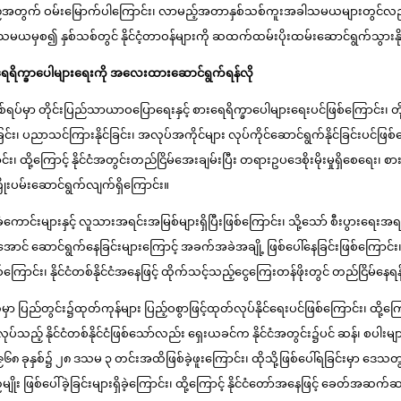
င်ခဲ့ကြသည့်အတွက် ဝမ်းမြောက်ပါကြောင်း၊ လာမည့်အတာနှစ်သစ်ကူးအခါသမယများတွင်လည်း ယခ
ယမှစ၍ နှစ်သစ်တွင် နိုင်ငံ့တာဝန်များကို ဆထက်ထမ်းပိုးထမ်းဆောင်ရွက်သွားနို
ားရေရိက္ခာပေါများရေးကို အလေးထားဆောင်ရွက်ရန်လို
်နှစ်ရပ်မှာ တိုင်းပြည်သာယာဝပြောရေးနှင့် စားရေရိက္ခာပေါများရေးပင်ဖြစ်ကြောင်း
ြင်း၊ ပညာသင်ကြားနိုင်ခြင်း၊ အလုပ်အကိုင်များ လုပ်ကိုင်ဆောင်ရွက်နိုင်ခြင်းပင်ဖြစ
၊ ထို့ကြောင့် နိုင်ငံအတွင်းတည်ငြိမ်အေးချမ်းပြီး တရားဥပဒေစိုးမိုးမှုရှိစေရေး၊ စ
 ကြိုးပမ်းဆောင်ရွက်လျက်ရှိကြောင်း။
ရေခံကောင်းများနှင့် လူသားအရင်းအမြစ်များရှိပြီးဖြစ်ကြောင်း၊ သို့သော် စီးပွားရေးအရ
ု့အောင် ဆောင်ရွက်နေခြင်းများကြောင့် အခက်အခဲအချို့ ဖြစ်ပေါ်နေခြင်းဖြစ်ကြောင်း
စ်ကြောင်း၊ နိုင်ငံတစ်နိုင်ငံအနေဖြင့် ထိုက်သင့်သည့်ငွေကြေးတန်ဖိုးတွင် တည်ငြိမ်နေရ
်တွင်း၌ထုတ်ကုန်များ ပြည့်ဝစွာဖြင့်ထုတ်လုပ်နိုင်ရေးပင်ဖြစ်ကြောင်း၊ ထို့ကြေ
ုးထုတ်လုပ်သည့် နိုင်ငံတစ်နိုင်ငံဖြစ်သော်လည်း ရှေးယခင်က နိုင်ငံအတွင်း၌ပင် ဆန်၊ 
၉၆၈ ခုနှစ်၌ ၂၈ ဒသမ ၃ တင်းအထိဖြစ်ခဲ့ဖူးကြောင်း၊ ထိုသို့ဖြစ်ပေါ်ရခြင်းမှာ ဒေသတ
်မျိုး ဖြစ်ပေါ်ခဲ့ခြင်းများရှိခဲ့ကြောင်း၊ ထို့ကြောင့် နိုင်ငံတော်အနေဖြင့် ခေတ