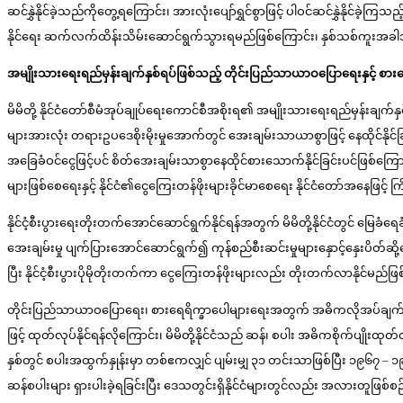
ဆင်နွှဲနိုင်ခဲ့သည်ကိုတွေ့ရကြောင်း၊ အားလုံးပျော်ရွှင်စွာဖြင့် ပါဝင်ဆင်နွှဲနို
နိုင်ရေး ဆက်လက်ထိန်းသိမ်းဆောင်ရွက်သွားရမည်ဖြစ်ကြောင်း၊ နှစ်သစ်ကူးအခါသမ
အမျိုးသားရေးရည်မှန်းချက်နှစ်ရပ်ဖြစ်သည့် တိုင်းပြည်သာယာဝပြောရေးနှင့် စ
မိမိတို့ နိုင်ငံတော်စီမံအုပ်ချုပ်ရေးကောင်စီအစိုးရ၏ အမျိုးသားရေးရည်မှန်းချက
များအားလုံး တရားဥပဒေစိုးမိုးမှုအောက်တွင် အေးချမ်းသာယာစွာဖြင့် နေထိုင်နိုင်ခ
အခြေခံဝင်ငွေဖြင့်ပင် စိတ်အေးချမ်းသာစွာနေထိုင်စားသောက်နိုင်ခြင်းပင်ဖြစ်ကြောင်း
များဖြစ်စေရေးနှင့် နိုင်ငံ၏ငွေကြေးတန်ဖိုးများခိုင်မာစေရေး နိုင်ငံတော်အနေဖြင့်
နိုင်ငံ့စီးပွားရေးတိုးတက်အောင်ဆောင်ရွက်နိုင်ရန်အတွက် မိမိတို့နိုင်ငံတွင် မြေခံ
အေးချမ်းမှု ပျက်ပြားအောင်ဆောင်ရွက်၍ ကုန်စည်စီးဆင်းမှုများနှောင့်နှေးပိတ်ဆိ
ပြီး နိုင်ငံ့စီးပွားပိုမိုတိုးတက်ကာ ငွေကြေးတန်ဖိုးများလည်း တိုးတက်လာနိုင်မည်ဖြ
တိုင်းပြည်သာယာဝပြောရေး၊ စားရေရိက္ခာပေါများရေးအတွက် အဓိကလိုအပ်ချက်မှာ ပြည
ဖြင့် ထုတ်လုပ်နိုင်ရန်လိုကြောင်း၊ မိမိတို့နိုင်ငံသည် ဆန်၊ စပါး အဓိကစိုက်ပျိ
နှစ်တွင် စပါးအထွက်နှုန်းမှာ တစ်ဧကလျှင် ပျမ်းမျှ ၃၁ တင်းသာဖြစ်ပြီး ၁၉၆၇ – ၁
ဆန်စပါးများ ရှားပါးခဲ့ရခြင်းပြီး ဒေသတွင်းရှိနိုင်ငံများတွင်လည်း အလားတူဖြစ်စဉ