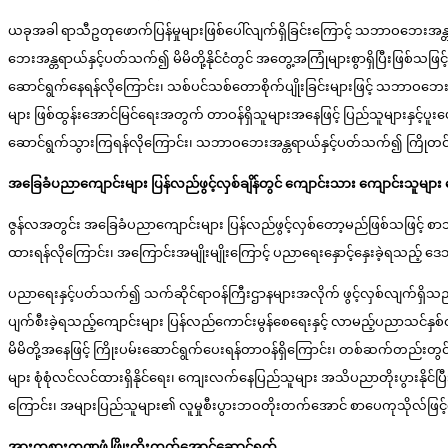
ယခုအခါ ရာသီဥတုဖောက်ပြန်မှုများဖြစ်ပေါ်လျက်ရှိခြင်းကြောင့် သဘာဝဘေးအန္တရာယ်
ဘေးအန္တရာယ်နှင့်ပတ်သက်၍ မိမိတို့နိုင်ငံတွင် အတွေ့အကြုံများစွာရှိပြီးဖြစ
ဆောင်ရွက်နေရန်လိုကြောင်း၊ သစ်ပင်သစ်တောစိုက်ပျိုးခြင်းများဖြင့် သဘာဝဘေးအ
များ ဖြစ်ထွန်းအောင်မြင်ရေးအတွက် တာဝန်ရှိသူများအနေဖြင့် ပြည်သူများနှင့်
ဆောင်ရွက်သွားကြရန်လိုကြောင်း၊ သဘာဝဘေးအန္တရာယ်နှင့်ပတ်သက်၍ ကြိုတင်ကာက
အခြေခံပညာကျောင်းများ ပြန်လည်ဖွင့်လှစ်ချိန်တွင် ကျောင်းသား ကျောင်းသူများ အ
ဇွန်လအတွင်း အခြေခံပညာကျောင်းများ ပြန်လည်ဖွင့်လှစ်တော့မည်ဖြစ်သဖြင့် စာသ
ထားရန်လိုကြောင်း၊ အကြောင်းအမျိုးမျိုးကြောင့် ပညာရေးနှောင့်နှေးခဲ့ရသည့် 
ပညာရေးနှင့်ပတ်သက်၍ သက်ဆိုင်ရာဝန်ကြီးဌာနများအလိုက် ဖွင့်လှစ်လျက်ရှိသည့် 
ပျက်စီးခဲ့ရသည့်ကျောင်းများ ပြန်လည်ကောင်းမွန်စေရေးနှင့် လာမည့်ပညာသင်နှစ်တွ
မိမိတို့အနေဖြင့် ကြိုးပမ်းဆောင်ရွက်ပေးရန်တာဝန်ရှိကြောင်း၊ တစ်ဆက်တည်းတွင
များ စုံစုံလင်လင်ထားရှိနိုင်ရေး၊ ကျေးလက်နေပြည်သူများ အသိပညာတိုးပွားနိုင်
ကြောင်း၊ အများပြည်သူများ၏ လူမှုစီးပွားဘဝတိုးတက်အောင် စာပေကုသိုလ်ဖြင့
အားကစားကဏ္ဍဖွံ့ဖြိုးတိုးတက်အောင်ဆောင်ရွက်