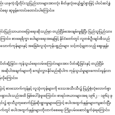
ုကဲ့သို့တိုင်းသူပြည်သားများအားလုံး စိတ်နှလုံးပျော်ရွှင်စွာဖြင့် ပါဝင်ဆင်နွှဲ
င်ရေး ဆုမွန်ကောင်းတောင်းပါကြောင်း။
၊ တိုင်းပြည်သာယာဝပြောရေးဆိုသည်မှာ တည်ငြိမ်အေးချမ်းမှုရှိပြီး ပြည်သူပြည်သား
်ကြောင်း၊ စားရေရိက္ခာ ပေါများရေးအနေဖြင့် နိုင်ငံတော်တွင် လူတစ်ဦးချင်းစီသည်
ားသောက်ကုန်များနှင့် အခြေခံလူသုံးကုန်ပစ္စည်းများ သင့်တင့်မျှတသည့် ဈေးနှုန်း
ပိတ်ဆို့ခြင်း၊ ကုန်သွယ်ရေးလမ်းကြောင်းများအား ပိတ်ဆို့ခြင်းနှင့် တည်ငြိမ်
၊ အဆိုပါအချက်များကို ကျော်လွှားနိုင်မည်ဆိုပါက ကုန်သွယ်မှုများကောင်းမွန်လာ
န်လိုကြောင်း။
ာင့် စားသောက်ကုန်နှင့် လူသုံးကုန်များကို ဒေသအသီးသီး၌ ပြည့်စုံလုံလောက်စွာ
စပါးများရှားပါးသည်အထိ ဖြစ်ပေါ်ခဲ့ဖူးကြောင်း၊ စာရင်းဇယားများအရ ၁၉၆၂ – ၁၉၆၃ ခု
ွင်း၌ ရာသီဥတုဖောက်ပြန်ဆိုးရွားမှုများကြောင့် စပါးအထွက်နှုန်းများကျဆင်းပြီး
်အဆက်ဆက်တွင် စပါးအထွက်နှုန်းများတိုးတက်စေရေး ကြိုးပမ်းဆောင်ရွက်ခဲ့ရကြောင်း၊