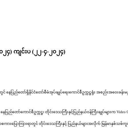
၀၂၄) ကျင်းပ (၂၂-၄-၂၀၂၄)
ည်တော်ရှိနိုင်ငံတော်စီမံအုပ်ချုပ်ရေးကောင်စီဥက္ကဋ္ဌရုံး အစည်းအဝေးခန်းမ၌ကျင်းပ
 နေပြည်တော်ကောင်စီဥက္ကဋ္ဌ၊ တိုင်းဒေသကြီးနှင့်ပြည်နယ်ဝန်ကြီးချုပ်များက Vid
ွင့်အမှာစကားပြောကြားရာတွင် တိုင်းဒေသကြီးနှင့် ပြည်နယ်များအလိုက် မြန်မာနှစ်သစ