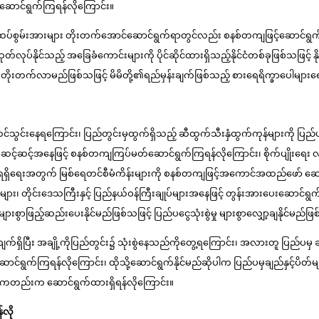
င်ဆောင်ရွက်ကြရန်လိုကြောင်း။
၊ သီးထပ်စွမ်းအားများ တိုးတက်အောင်ဆောင်ရွက်ရာတွင်လည်း စနစ်တကျဖြင့်ဆောင်ရွ
ာထုတ်လုပ်နိုင်သည့် အခြေခံကောင်းများကို ပိုင်ဆိုင်ထားရှိသည့်နိုင်ငံတစ်ခုဖြစ်သဖြင့
ွေကိုလည်း တိုးတက်လာမည်ဖြစ်သဖြင့် မိမိတို့၏ရည်မှန်းချက်ဖြစ်သည့် စားရေရိက္ခာပ
း တင်သွင်းနေရကြောင်း၊ ပြည်တွင်းမှထွက်ရှိသည့် ဆီထွက်သီးနှံထွက်ကုန်များကို ပြည်ပ
ူ အဆင့်ဆင့်အနေဖြင့် စနစ်တကျကြပ်မတ်ဆောင်ရွက်ကြရန်လိုကြောင်း၊ စိုက်ပျိုးရေး 
ှိရေးအတွက် မြစ်ရေတင်စီမံကိန်းများကို စနစ်တကျဖြင့်အကောင်အထည်ဖော် ဆောင်ရွ
းများ၊ တိုင်းဒေသကြီးနှင့် ပြည်နယ်ဝန်ကြီးချုပ်များအနေဖြင့်
တွန်းအားပေးဆောင်ရွက်
စွာဖြည့်ဆည်းပေးနိုင်မည်ဖြစ်သဖြင့် ပြည်ပငွေသုံးစွဲမှု များစွာလျှော့ချနိုင်မည်ဖြ
့တင်ပို့လျက်ရှိပြီး အချို့ကိုပြည်တွင်း၌ သုံးစွဲနေသည်ကိုတွေ့ရကြောင်း၊ အလားတူ ပြည်ပ
်ရွက်ကြရန်လိုကြောင်း၊ ထိုသို့ဆောင်ရွက်နိုင်မည်ဆိုပါက ပြည်ပမှချည်နှင့်ပိတ်များ 
 ယခုကတည်းက ဆောင်ရွက်ထားရှိရန်လိုကြောင်း။
လို