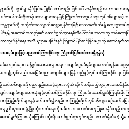
ကို ရှောင်ရှားနိုင်ခြင်းမပြုနိုင်သော်လည်း ဖြစ်ပေါ်လာနိုင်သည့် သဘာဝဘေးအန္တရာ
်သဖြင့် ပင်လယ်ကမ်းရိုးတန်းဒေသများအနေဖြင့် ကြိုတင်ကာကွယ်ရေး လုပ်ငန်းများန
န္တရာယ်ကို အထိုက်အလျောက်လျှော့ချနိုင်သဖြင့် ဒေသအသီးသီးရှိ ကျေးရွာအုပ်စုမျ
ပူးပေါင်း၍ အကောင်အထည်ဖော် ဆောင်ရွက်သွားရန်လိုကြောင်း၊ အလားတူ သစ်တောပြုန
ွယ်နိုင်ရေး အသိပညာပေးခြင်းနှင့် ကြိုတင်ပြင်ဆင်ခြင်းများကို ဆောင်ရွက်ထ
ေးချမ်းစွာဖြင့် ပညာသင်ကြားနိုင်ရေး ကြိုတင်ပြင်ဆင်ထားရှိရန်လို
င်ကျောင်းများ သန့်ရှင်းသာယာလှပရေး၊ ကျောင်းဥပဓိရုပ်များကောင်းမွန်စေရေးနှ
ဒေသအချို့တွင်လည်း အခြေခံပညာကျောင်းများ ပြန်လည်ဖွင့်လှစ်သင်ကြားနိုင်ရေး ပ
သင်တန်းများကို ပညာရည်အဆင့်များအလိုက် ထိုက်သင့်သည့်ဘွဲ့များပေးအပ်နိုင်ရေး
င် ကျောင်းများအားလုံးဖွင့်လှစ်သင်ကြားနိုင်ရေး ကြိုးပမ်းဆောင်ရွက်ကြရန်လိုကြ
် စာကြည့်တိုက်များနှင့် ပတ်သက်၍လည်း စာကြည့်တိုက်လုပ်ငန်းများ စဉ်ဆက်မပြတ်
ပြီးလူမှု စီးပွားဘဝဖွံ့ဖြိုးတိုးတက်ရေးကိုအဓိက အထောက်အကူပြုပေးနိုင်သည့် စာအ
်ဆောင်ရွက်ကြစေလိုကြောင်း၊ ထိုသို့ဆောင်ရွက်ရာတွင်လည်း ကောက်ရိုးမီးကဲ့သို