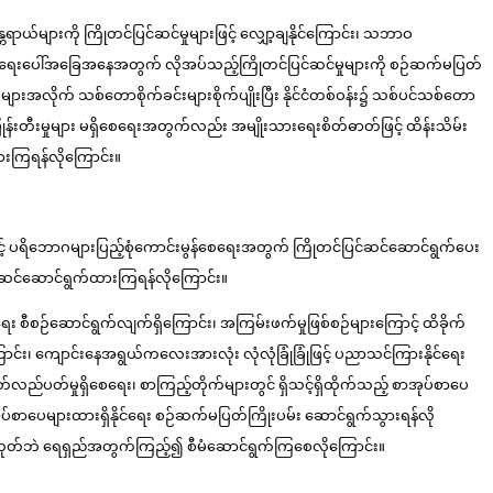
ယ်များကို ကြိုတင်ပြင်ဆင်မှုများဖြင့် လျှော့ချနိုင်ကြောင်း၊ သဘာဝ
ှင့် အရေးပေါ်အခြေအနေအတွက် လိုအပ်သည့်ကြိုတင်ပြင်ဆင်မှုများကို စဉ်ဆက်မပြတ်
ားအလိုက် သစ်တောစိုက်ခင်းများစိုက်ပျိုးပြီး နိုင်ငံတစ်ဝန်း၌ သစ်ပင်သစ်တော
်းတီးမှုများ မရှိစေရေးအတွက်လည်း အမျိုးသားရေးစိတ်ဓာတ်ဖြင့် ထိန်းသိမ်း
ားကြရန်လိုကြောင်း။
င့် ပရိဘောဂများပြည့်စုံကောင်းမွန်စေရေးအတွက် ကြိုတင်ပြင်ဆင်ဆောင်ရွက်ပေး
ြင်ဆင်ဆောင်ရွက်ထားကြရန်လိုကြောင်း။
 စီစဉ်ဆောင်ရွက်လျက်ရှိကြောင်း၊ အကြမ်းဖက်မှုဖြစ်စဉ်များကြောင့် ထိခိုက်
ောင်း၊ ကျောင်းနေအရွယ်ကလေးအားလုံး လုံလုံခြုံခြုံဖြင့် ပညာသင်ကြားနိုင်ရေး
လည်ပတ်မှုရှိစေရေး၊ စာကြည့်တိုက်များတွင် ရှိသင့်ရှိထိုက်သည့် စာအုပ်စာပေ
ုပ်စာပေများထားရှိနိုင်ရေး စဉ်ဆက်မပြတ်ကြိုးပမ်း ဆောင်ရွက်သွားရန်လို
့မဟုတ်ဘဲ ရေရှည်အတွက်ကြည့်၍ စီမံဆောင်ရွက်ကြစေလိုကြောင်း။