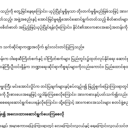
ဖြစ်သည်ကို တွေ့မြင်နေရကြောင်း၊ ယှဉ်ပြိုင်မှုရှိမှသာ တိုးတက်မှုရှိမည်ဖြစ်သဖြင့
ွတ်သည့်၊ အဖွဲ့အစည်းနှင့် အောင်မြင်မှုရရှိအောင်ဆောင်ရွက်တတ်သည့် စိတ်ဓာတ်မျာ
ားစိတ်ဓာတ် အပြည့်ဖြင့်ယှဉ်ပြိုင်ရန်လိုကြောင်း၊ နိုင်ငံ၏အားကစားအဆင့်အတန်းကို မ
က သက်ဆိုင်ရာကဏ္ဍအလိုက် ရှင်းလင်းတင်ပြကြသည်။
ဝါစေ့ဆီကြိတ်စက်နှင့် ဝါကြိတ်စက်များ ပြည်တွင်း၌ထုတ်လုပ်နိုင်ရေး ဆောင်ရွက်နေ
်ကြီးဦးဝင်းရှိန်က ဘဏ္ဍာရေးဆိုင်ရာကိစ္စရပ်များကိုလည်းကောင်း၊ ပြည်ထောင်စုဝန
ိုလ်ချုပ်မှူးကြီး မင်းအောင်လှိုင်က တင်ပြချက်များနှင့်စပ်လျဉ်း၍ ဖြည့်စွက်ပြောကြ
ို ဦးစားပေးအနေဖြင့် လှူဒါန်းကြစေလိုကြောင်း၊ အားကစားနှင့်ပတ်သက်၍လည်း အပျ
ေးဆောင်ရွက်ပေးရန်လိုကြောင်း၊ ထို့ကြောင့် အားကစားအသင်းများ စတင်ဖွဲ့စည်
င်းဝန်း၍ အလေးထားဆောင်ရွက်ပေးကြစေလို
်က နိဂုံးချုပ် အမှာစကားပြောကြားရာတွင် လေကြောင်းလူငယ်နှင့် ရေကြောင်းလူငယ်သင်