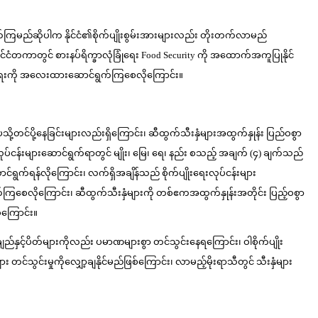
က်ကြမည်ဆိုပါက နိုင်ငံ၏စိုက်ပျိုးစွမ်းအားများလည်း တိုးတက်လာမည်
် နိုင်ငံတကာတွင် စားနပ်ရိက္ခာလုံခြုံရေး Food Security ကို အထောက်အကူပြုနိုင်
ေါများရေးကို အလေးထားဆောင်ရွက်ကြစေလိုကြောင်း။
သို့တင်ပို့နေခြင်းများလည်းရှိကြောင်း၊ ဆီထွက်သီးနှံများအထွက်နှုန်း ပြည်ဝစွာ
လုပ်ငန်းများဆောင်ရွက်ရာတွင် မျိုး၊ မြေ၊ ရေ၊ နည်း စသည့် အချက် (၄) ချက်သည်
က်ရန်လိုကြောင်း၊ လက်ရှိအချိန်သည် စိုက်ပျိုးရေးလုပ်ငန်းများ
ကြစေလိုကြောင်း၊ ဆီထွက်သီးနှံများကို တစ်ဧကအထွက်နှုန်းအတိုင်း ပြည့်ဝစွာ
စ်ကြောင်း။
မှ ချည်နှင့်ပိတ်များကိုလည်း ပမာဏများစွာ တင်သွင်းနေရကြောင်း၊ ဝါစိုက်ပျိုး
တင်သွင်းမှုကိုလျှော့ချနိုင်မည်ဖြစ်ကြောင်း၊ လာမည့်မိုးရာသီတွင် သီးနှံများ