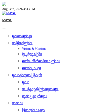
Skip
to
August 6, 2026 4:33 PM
content
NSPNC
မူလစာမျက်နှာ
သမိုင်းကြောင်း
Vision & Mission
ရုံးဖွင့်လှစ်ခြင်း
ကော်မတီတံဆိပ်အကြောင်း
ဆောင်ပုဒ်များ
မူဝါဒနှင့်ထုတ်ပြန်ချက်
မူဝါဒ
အမိန့်နှင့်ညွှန်ကြားချက်များ
ထုတ်ပြန်ချက်များ
သတင်း
ပြည်တွင်းရေးရာ