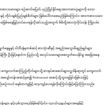
် အားကစားသမားများ စဉ်ဆက်မပြတ် ယှဉ်ပြိုင်နိုင်ရေးအားကစားပွဲများကို ဒေသ
းနှင့် တိုင်းချစ်ပြည်ချစ်စိတ်များ ဖြစ်ပေါ်လာစေမည်ဖြစ်ကြောင်း၊ အားကစားသမား
ဖြစ်မနေမြှင့်တင်ပေးရန်လိုအပ်သည့်အတွက် မိမိတို့အားလုံးဝိုင်းဝန်း ကြိုးပမ်း
မှုနှင့် ဝါသီးနှံမှတစ်ဆင့် စားသုံးဆီနှင့် အရည်အသွေးမီချည်မျှင်များ
်ကြီး ဦးမြင့်နောင်က ပြည်ပသို့ အလုပ်သမားများစေလွှတ်ပေးနိုင်မှု အခြေအနေ
ားရာတွင် ကျေးလက်စာကြည့်တိုက်များသို့ စာအုပ်စာစောင်များလှူဒါန်းရာတွင် ကျေးလက်
ော်တန်းအဆင့်မှစ၍ Professional အဆင့်သို့သွားရခြင်းဖြစ်သဖြင့်
းစဉ်ကပင် စနစ်တကျဖြင့် လေ့ကျင့်ပေးရန်လိုကြောင်းဖြင့်ပြောကြားသည်။
တန်းများ ဖွင့်လှစ်သွားမည်ဖြစ်ကြောင်း၊ လူငယ်လူရွယ်များအနေဖြင့်