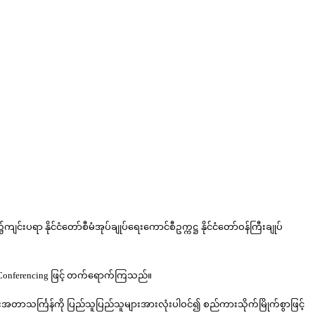
ရာ နိုင်ငံတော်စီမံအုပ်ချုပ်ရေးကောင်စီဥက္ကဋ္ဌ နိုင်ငံတော်ဝန်ကြီးချုပ်
eo Conferencing ဖြင့် တက်ရောက်ကြသည်။
်ကူးအတာသင်္ကြန်ကို ပြည်သူပြည်သူများအားလုံးပါဝင်၍ စည်ကားသိုက်မြိုက်စွာဖြင့်