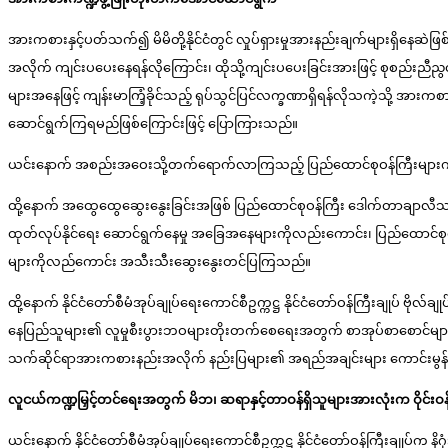
အားကစားနှင့်ပတ်သက်၍ မိမိတို့နိုင်ငံတွင် လှုပ်ရှားမှုအားနည်းချက်များရှိနေဆဲ
အလိုက် ကျင်းပပေးနေရန်လိုကြောင်း၊ ထိုသို့ကျင်းပပေးခြင်းအားဖြင့် စုစည်းညီည
များအနေဖြင့် ကျန်းမာကြံ့ခိုင်သည့် ရုပ်သွင်ပြင်လက္ခဏာရှိရန်လိုသကဲ့သို့ အားကစ
ဆောင်ရွက်ကြရမည်ဖြစ်ကြောင်းဖြင့် ပြောကြားသည်။
ယင်းနောက် အစည်းအဝေးသို့တက်ရောက်လာကြသည့် ပြည်ထောင်စုဝန်ကြီးများ
ထို့နောက် အထွေထွေဆွေးနွေးခြင်းအဖြစ် ပြည်ထောင်စုဝန်ကြီး ဒေါက်တာချာလီသန်းက 
ထုတ်လုပ်နိုင်ရေး ဆောင်ရွက်နေမှု အခြေအနေများကိုလည်းကောင်း၊ ပြည်ထောင်စုဝန
များကိုလည်ကောင်း အသီးသီးဆွေးနွေးတင်ပြကြသည်။
ထို့နောက် နိုင်ငံတော်စီမံအုပ်ချုပ်ရေးကောင်စီဥက္ကဋ္ဌ နိုင်ငံတော်ဝန်ကြီးချုပ် ဗ
နေပြည်သူများ၏ လူမှုစီးပွားဘဝများတိုးတက်စေရေးအတွက် စာအုပ်စာစောင်များက
သက်ဆိုင်ရာအားကစားနည်းအလိုက် နည်းပြများ၏ အရည်အချင်းများ ကောင်းမွန်စေရ
လူငယ်ကဏ္ဍမြှင့်တင်ရေးအတွက် မိဘ၊ ဆရာနှင့်တာဝန်ရှိသူများအားလုံးက ဝို
ယင်းနောက် နိုင်ငံတော်စီမံအုပ်ချုပ်ရေးကောင်စီဥက္ကဋ္ဌ နိုင်ငံတော်ဝန်ကြီးချုပ