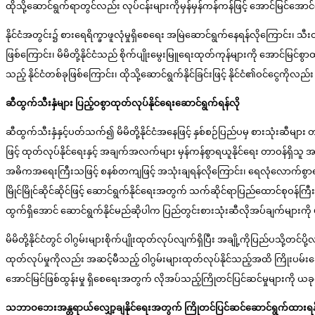
ထိုသို့ဆောင်ရွက်ရာတွင်လည်း လုပ်ငန်းများကိုမှန်မှန်ကန်ကန်ဖြင့် အောင်မြင်အော
နိုင်ငံအတွင်း၌ စားရေရိက္ခာဖူလုံမှုရှိစေရေး အမြဲဆောင်ရွက်နေရန်လိုကြောင်း
ဖြစ်ကြောင်း၊ မိမိတို့နိုင်ငံသည် စိုက်ပျိုးမွေးမြူရေးထုတ်ကုန်များကို အောင်မြင်စွ
သည့် နိုင်ငံတစ်ခုဖြစ်ကြောင်း၊ ထိုသို့ဆောင်ရွက်နိုင်ခြင်းဖြင့် နိုင်ငံ၏ဝင်င
ဆီထွက်သီးနှံများ ပြည့်ဝစွာထုတ်လုပ်နိုင်ရေးဆောင်ရွက်ရန်လို
ဆီထွက်သီးနှံနှင့်ပတ်သက်၍ မိမိတို့နိုင်ငံအနေဖြင့် နှစ်စဉ်ပြည်ပမှ စားသုံးဆီမျာ
ဖြင့် ထုတ်လုပ်နိုင်ရေးနှင့် အချက်အလက်များ မှန်ကန်စွာရယူနိုင်ရေး တာဝန်ရှိသ
အဓိကအရေးကြီးသဖြင့် စနစ်တကျဖြင့် အသုံးချရန်လိုကြောင်း၊ ရေလုံလောက်စွာရရ
မြိုင်မြိုင်ဆိုင်ဆိုင်ဖြင့် ဆောင်ရွက်နိုင်ရေးအတွက် သက်ဆိုင်ရာပြည်ထောင်စုဝန်ကြီ
ထွက်ရှိအောင် ဆောင်ရွက်နိုင်မည်ဆိုပါက ပြည်တွင်းစားသုံးဆီလိုအပ်ချက်များကို များ
မိမိတို့နိုင်ငံတွင် ဝါဂွမ်းများစိုက်ပျိုးထုတ်လုပ်လျက်ရှိပြီး အချို့ကိုပြည်ပသို
ထုတ်လုပ်မှုကိုလည်း အဆင့်မီသည့် ဝါဂွမ်းများထုတ်လုပ်နိုင်သည့်အထိ ကြိုးပမ်းဆောင
အောင်မြင်ဖြစ်ထွန်းမှု ရှိစေရေးအတွက် လိုအပ်သည့်ကြိုတင်ပြင်ဆင်မှုများကို
သဘာဝဘေးအန္တရာယ်လျှော့ချနိုင်ရေးအတွက် ကြိုတင်ပြင်ဆင်ဆောင်ရွက်ထားရန်