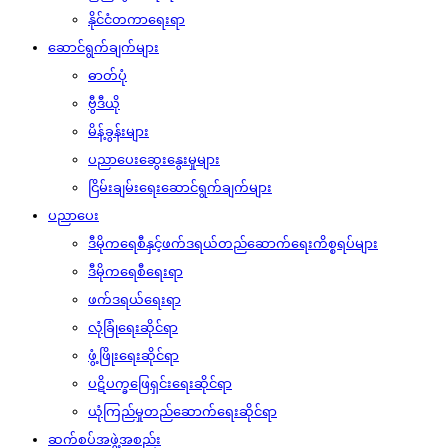
နိုင်ငံတကာရေးရာ
ဆောင်ရွက်ချက်များ
ဓာတ်ပုံ
ဗွီဒီယို
မိန့်ခွန်းများ
ပညာပေးဆွေးနွေးမှုများ
ငြိမ်းချမ်းရေးဆောင်ရွက်ချက်များ
ပညာပေး
ဒီမိုကရေစီနှင့်ဖက်ဒရယ်တည်ဆောက်‌ရေးကိစ္စရပ်များ
ဒီမိုကရေစီရေးရာ
ဖက်ဒရယ်ရေးရာ
လုံခြုံရေးဆိုင်ရာ
ဖွံ့ဖြိုးရေးဆိုင်ရာ
ပဋိပက္ခဖြေရှင်းရေးဆိုင်ရာ
ယုံကြည်မှုတည်ဆောက်ရေးဆိုင်ရာ
ဆက်စပ်အဖွဲ့အစည်း