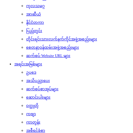
ကုလသမဂ္ဂ
အာဆီယံ
နိုင်ငံတကာ
ပြည်တွင်း
တိုင်းရင်းသားလက်နက်ကိုင်အဖွဲ့အစည်းများ
စေတနာ့ဝန်ထမ်းအဖွဲ့အစည်းများ
ဆက်စပ် Website URL များ
အရင်းအမြစ်များ
ဥပဒေ
အသိပညာပေး
ဆက်စပ်စာအုပ်များ
ဆောင်းပါးများ
ဝတ္ထုတို
ကဗျာ
ကာတွန်း
အစီရင်ခံစာ