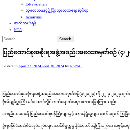
E-Newsletters
သုတေသနနှင့်ဖွံ့ဖြိုးတိုးတက်ရေးဆိုင်ရာ
Acronyms
ဆက်သွယ်ရန်
NCA
Search
for:
ပြည်ထောင်စုအစိုးရအဖွဲ့အစည်းအဝေးအမှတ်စဉ် (၄/၂
Posted on
April 23, 2024
April 30, 2024
by
NSPNC
ပြည်ထောင်စုအစိုးရအဖွဲ့အစည်းအဝေးအမှတ်စဉ်(၄/၂၀၂၄) ကို ၂၂-၄-၂၀၂၄ ရက်တွင် နေပြ
ဗိုလ်ချုပ်မှူးကြီး မင်းအောင်လှိုင် တက်ရောက်အမှာစကားပြောကြားသည်။
အစည်းအဝေးသို့ ပြည်ထောင်စုဝန်ကြီးများနှင့် တာဝန်ရှိသူများ တက်ရောက်ကြပြီး
ဦးစွာနိုင်ငံတော်စီမံအုပ်ချုပ်ရေးကောင်စီဥက္ကဋ္ဌ နိုင်ငံတော်ဝန်ကြီးချုပ်က အဖ