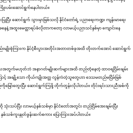
 ကြိုးပမ်းဆောင်ရွက်နေပါတယ်။
သုံးပြုပြီး ဆောင်ရွက် သွားမှာဖြစ်သလို နိုင်ငံတော်ရဲ့ ပညာရေးကဏ္ဍ၊ ကျန်းမာရေး
နေနဲ့ အထူးမေတ္တာရပ်ခံလိုတာကတော့ လာမယ့်ပညာသင်နှစ်မှာ ကျောင်းနေ
းမျိုးစုံကြားက နိုင်ငံ့စီးပွားအတိုင်းအတာတစ်ခုအထိ တိုးတက်အောင် ဆောင်ရွက်
ု ရေတိုကာလအတွက်မဟုတ်ဘဲ အနာဂတ်မျိုးဆက်များအထိ တည်တံ့နေတဲ့ ထာဝရငြိမ်းချမ်း
ကြောင့် အချို့သော ကိုယ်ကျိုးအတ္တ လွန်ကဲတဲ့သူတွေဟာ ဒေသမတည်မငြိမ်ဖြစ်
်ကိုမြော်တွေးပြီး ဆောင်ရွက်ကြဖို့ တိုက်တွန်းလိုပါတယ်။ တိုင်းရင်းသားညီအစ်ကို
 သုံးသပ်ပြီး လာမယ့်နှစ်သစ်မှာ နိုင်ငံတော်အတွင်း တည်ငြိမ်အေးချမ်းပြီး
ရင်း နှစ်သစ်ကူးနှုတ်ခွန်းဆက်စကား ပြောကြားအပ်ပါတယ်။