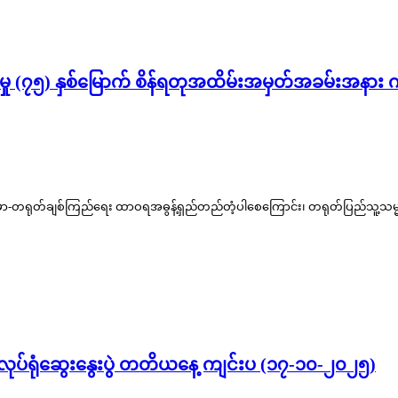
ု (၇၅) နှစ်မြောက် စိန်ရတုအထိမ်းအမှတ်အခမ်းအနား ကျင်
်မာ-တရုတ်ချစ်ကြည်ရေး ထာဝရအဓွန့်ရှည်တည်တံ့ပါစေကြောင်း၊ တရုတ်ပြည်သူ့သမ္မတနိ
ုပ်ရုံဆွေးနွေးပွဲ တတိယနေ့ ကျင်းပ (၁၇-၁၀-၂၀၂၅)