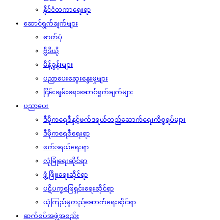
နိုင်ငံတကာရေးရာ
ဆောင်ရွက်ချက်များ
ဓာတ်ပုံ
ဗွီဒီယို
မိန့်ခွန်းများ
ပညာပေးဆွေးနွေးမှုများ
ငြိမ်းချမ်းရေးဆောင်ရွက်ချက်များ
ပညာပေး
ဒီမိုကရေစီနှင့်ဖက်ဒရယ်တည်ဆောက်‌ရေးကိစ္စရပ်များ
ဒီမိုကရေစီရေးရာ
ဖက်ဒရယ်ရေးရာ
လုံခြုံရေးဆိုင်ရာ
ဖွံ့ဖြိုးရေးဆိုင်ရာ
ပဋိပက္ခဖြေရှင်းရေးဆိုင်ရာ
ယုံကြည်မှုတည်ဆောက်ရေးဆိုင်ရာ
ဆက်စပ်အဖွဲ့အစည်း