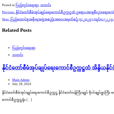
Posted in
ပြည်တွင်းရေးရာ
,
သတင်း
Post
Previous:
နိုင်ငံတော်စီမံအုပ်ချုပ်ရေးကောင်စီဥက္ကဋ္ဌထံ ဥရောပအာရှစီးပွားရေး
navigation
Next:
ပြည်ထောင်စုအစိုးရအဖွဲ့အစည်းအဝေးအမှတ်စဉ် (၄/၂၀၂၄) ကျင်းပ (၂၂-၄
Related Posts
ပြည်တွင်းရေးရာ
သတင်း
နိုင်ငံတော်စီမံအုပ်ချုပ်ရေးကောင်စီဥက္ကဋ္ဌထံ အိန္ဒိယ
Main Admin
July 28, 2024
နိုင်ငံတော်စီမံအုပ်ချုပ်ရေးကောင်စီဥက္ကဋ္ဌ နိုင်ငံတော်ဝန်ကြီးချုပ် ဗိုလ်ချုပ်မှူးကြ
ကောင်စီဥက္ကဋ္ဌရုံး […]