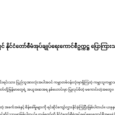
နိုင်ငံတော်စီမံအုပ်ချုပ်ရေးကောင်စီဥက္ကဋ္ဌ ပြောကြား
ိုင်းရင်းသား ပြည်သူအားလုံးအပါအဝင် ကမ္ဘာတစ်ဝန်းလုံးမှာရှိကြတဲ့ ကမ္ဘာသူကမ္ဘ
ို့မြန်မာတွေရဲ့ အယူအဆအရ နှစ်ဟောင်းမှာ ပြုလုပ်မိတဲ့ မကောင်းတဲ့အတွေး၊ အပြု
တဲ့ အခက်အခဲနှင့် စိန်ခေါ်မှုများကို ရင်ဆိုင်ကျော်လွှားနိုင်ခဲ့ကြပြီးဖြစ်ပါတယ်။ ယခု
ိုင်သွားမှာဖြစ်ပါတယ်။ ကျွန်တော်တို့ နိုင်ငံတော်စီမံအုပ်ချုပ်ရေးကောင်စီအနေနဲ့ ပ