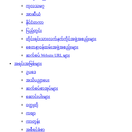
ကုလသမဂ္ဂ
အာဆီယံ
နိုင်ငံတကာ
ပြည်တွင်း
တိုင်းရင်းသားလက်နက်ကိုင်အဖွဲ့အစည်းများ
စေတနာ့ဝန်ထမ်းအဖွဲ့အစည်းများ
ဆက်စပ် Website URL များ
အရင်းအမြစ်များ
ဥပဒေ
အသိပညာပေး
ဆက်စပ်စာအုပ်များ
ဆောင်းပါးများ
ဝတ္ထုတို
ကဗျာ
ကာတွန်း
အစီရင်ခံစာ