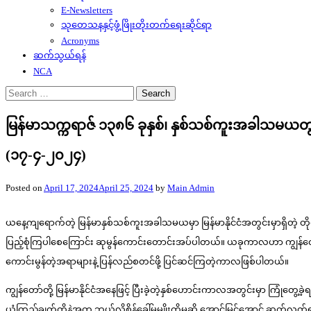
E-Newsletters
သုတေသနနှင့်ဖွံ့ဖြိုးတိုးတက်ရေးဆိုင်ရာ
Acronyms
ဆက်သွယ်ရန်
NCA
Search
for:
မြန်မာသက္ကရာဇ် ၁၃၈၆ ခုနှစ်၊ နှစ်သစ်ကူးအခါသမယတွင် 
(၁၇-၄-၂၀၂၄)
Posted on
April 17, 2024
April 25, 2024
by
Main Admin
ယနေ့ကျရောက်တဲ့ မြန်မာနှစ်သစ်ကူးအခါသမယမှာ မြန်မာနိုင်ငံအတွင်းမှာရှိတဲ့ တ
ပြည့်စုံကြပါစေကြောင်း ဆုမွန်ကောင်းတောင်းအပ်ပါတယ်။ ယခုကာလဟာ ကျွန်တော်တ
ကောင်းမွန်တဲ့အရာများနဲ့ ပြန်လည်စတင်ဖို့ ပြင်ဆင်ကြတဲ့ကာလဖြစ်ပါတယ်။
ကျွန်တော်တို့ မြန်မာနိုင်ငံအနေဖြင့် ပြီးခဲ့တဲ့နှစ်ဟောင်းကာလအတွင်းမှာ ကြုံတွေ့ခဲ့ရ
ယုံကြည်ချက်တို့နဲ့အတူ ဘယ်လိုစိန်ခေါ်မှုမျိုးကိုမဆို အောင်မြင်အောင် ဆက်လက်ရင်ဆ