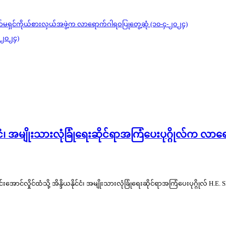
ကော်မရှင်ကိုယ်စားလှယ်အဖွဲ့က လာရောက်ဂါရဝပြုတွေ့ဆုံ (၁၀-၄-၂၀၂၄)
-၂၀၂၄)
နိုင်ငံ၊ အမျိုးသားလုံခြုံရေးဆိုင်ရာအကြံပေးပုဂ္ဂိုလ်က
ီး မင်းအောင်လှိုင်ထံသို့ အိန္ဒိယနိုင်ငံ၊ အမျိုးသားလုံခြုံရေးဆိုင်ရာအကြံပေးပုဂ္ဂိုလ် 