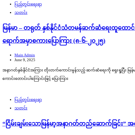
ပြည်တွင်းရေးရာ
သတင်း
မြန်မာ – တရုတ် နှစ်နိုင်ငံသံတမန်ဆက်ဆံရေးထူထောင်မှ
ရောက်အမှာစကားပြောကြား (၈-၆-၂၀၂၅)
Main Admin
June 9, 2025
အနာဂတ်နှစ်နိုင်ငံအကြား တိုးတက်ကောင်းမွန်သည့် ဆက်ဆံရေးကို ရှေးရှုပြီး မြန
ကောင်းတောင်းပါကြောင်းဖြင့် ပြောကြား
ပြည်တွင်းရေးရာ
သတင်း
“ငြိမ်းချမ်းသောမြန်မာ့အနာဂတ်တည်ဆောက်ခြင်း” အလ