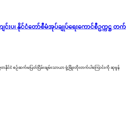
းပ၊ နိုင်ငံတော်စီမံအုပ်ချုပ်ရေးကောင်စီဥက္ကဋ္ဌ တက်
ုင်ငံ စဉ်ဆက်မပြတ်ငြိမ်းချမ်းသာယာ ဖွံ့ဖြိုးတိုးတက်ပါကြောင်းကို ဆုမွန်