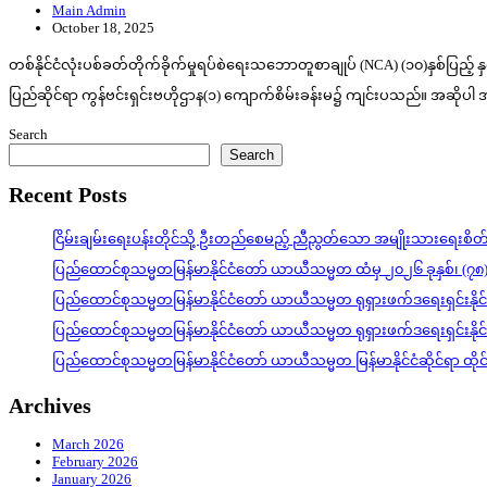
Main Admin
October 18, 2025
တစ်နိုင်ငံလုံးပစ်ခတ်တိုက်ခိုက်မှုရပ်စဲရေးသဘောတူစာချုပ် (NCA) (၁၀)နှစ်ပြ
ပြည်ဆိုင်ရာ ကွန်ဗင်းရှင်းဗဟိုဌာန(၁) ကျောက်စိမ်းခန်းမ၌ ကျင်းပသည်။ အဆိုပါ အလု
Search
Search
Recent Posts
ငြိမ်းချမ်းရေးပန်းတိုင်သို့ ဦးတည်စေမည့် ညီညွတ်သော အမျိုးသားရေးစိ
ပြည်ထောင်စုသမ္မတမြန်မာနိုင်ငံတော် ယာယီသမ္မတ ထံမှ ၂၀၂၆ ခုနှစ်၊ (၇၈
ပြည်ထောင်စုသမ္မတမြန်မာနိုင်ငံတော် ယာယီသမ္မတ ရုရှားဖက်ဒရေးရှင်းနို
ပြည်ထောင်စုသမ္မတမြန်မာနိုင်ငံတော် ယာယီသမ္မတ ရုရှားဖက်ဒရေးရှင်းနို
ပြည်ထောင်စုသမ္မတမြန်မာနိုင်ငံတော် ယာယီသမ္မတ မြန်မာနိုင်ငံဆိုင်ရာ ထိ
Archives
March 2026
February 2026
January 2026