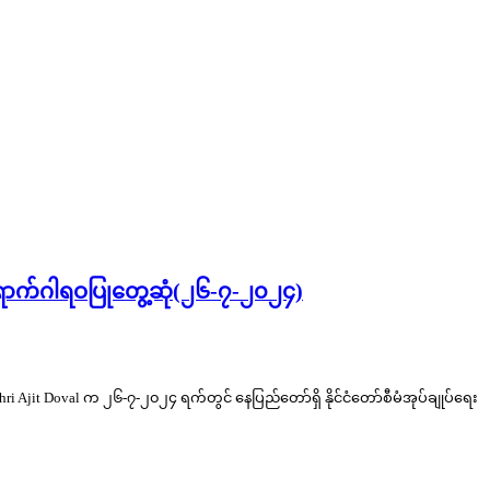
 လာရောက်ဂါရဝပြုတွေ့ဆုံ(၂၆-၇-၂၀၂၄)
H.E. Shri Ajit Doval က ၂၆-၇-၂၀၂၄ ရက်တွင် နေပြည်တော်ရှိ နိုင်ငံတော်စီမံအုပ်ချုပ်ရေး