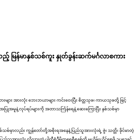
သည့် မြန်မာနှစ်သစ်ကူး နှုတ်ခွန်းဆက်မင်္ဂလာစကား
ာသားများ အားလုံး ဘေးဘယာများ ကင်းဝေးပြီး စိတ္တသုခ၊ ကာယသုခတို့ ဖြင့်
အမူနဲ့ လုပ်ရပ်များကို အတာသင်္ကြန်ရေနဲ့ ဆေးကြောပြီး နှစ်သစ်မှာ
နှစ်သစ်မှာလည်း ကျွန်တော်တို့အစိုးရအနေနဲ့ ပြည်သူအားလုံးရဲ့ ဇွဲ၊ သတ္တိ၊ ခိုင်မာတဲ့
ြည်သူအားလုံး လိုလားတဲ့ ပါတီစုံဒီမိုကရေစီစနစ်ကို မယိမ်းယိုင်စေဖို့ ဥပဒေနှင့်