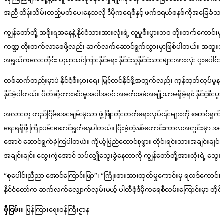
အညီ ထိန်းသိမ်းတည့်မတ်ပေးနေသလို ဒီမိုကရေစီနှင့် ဖက်ဒရယ်စနစ်ကိုအခြေခံသည
ကျွန်တော်တို့ အစိုးရအနေနဲ့ နိုင်ငံသားအားလုံးရဲ့ လူမှုစီးပွားဘဝ တိုးတက်ကောင်းမ
ကဏ္ဍ တိုးတက်လာစေဖို့လည်း ဆက်လက်ဆောင်ရွက်သွားမှာဖြစ်ပါတယ်။ အထူးသဖြင
အရွယ်ကလေးတိုင်း ပညာသင်ကြားနိုင်ရေး နိုင်ငံသူနိုင်ငံသားများအားလုံး ပူးပေ
တစ်ဆက်တည်းမှာပဲ နိုင်ငံ့စီးပွားရေး မြှင့်တင်နိုင်ဖို့အတွက်လည်း ကုန်ထုတ
နိုင်ခဲ့ပါတယ်။ ပိတ်ဆို့တားဆီးမှုအပါအဝင် အခက်အခဲအချို့သာမရှိခဲ့ရင် နိုင်ငံ
အလားတူ တည်ငြိမ်အေးချမ်းမှသာ ဖွံ့ဖြိုးတိုးတက်ရေးလုပ်ငန်းများကို ဆောင်ရွက်
ရေးရရှိဖို့ ကြိုးပမ်းဆောင်ရွက်နေပါတယ်။ ပြီးခဲ့တဲ့နှစ်ဟောင်းကာလအတွင်းမှာ
အောင် ဆောင်ရွက်ခဲ့ကြပါတယ်။ ကိုယ့်ပြည်ထောင်စုဖွား တိုင်းရင်းသားအချင်းချင်းကိ
အချင်းချင်း သွေးကွဲအောင် သပ်လျှိုသွေးခွဲနေတာကို ကျွန်တော်တို့အားလုံးရဲ့ သွေးစ
“စုပေါင်းညီညာ အောင်ကြောင်းဖြာ”၊ “ကြိုးစားအားထုတ်မှုကောင်းမှ ရလဒ်ကောင်းမည်”
နိုင်ငံတော်က ဆက်လက်လျှောက်လှမ်းမယ့် ပါတီစုံဒီမိုကရေစီလမ်းကြောင်းမှာ တို
မှီငြမ်း
။ ပြန်ကြားရေးဝန်ကြီးဌာန