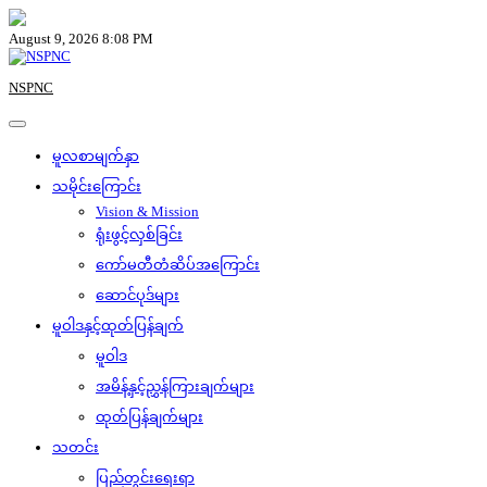
Skip
to
August 9, 2026 8:08 PM
content
NSPNC
မူလစာမျက်နှာ
သမိုင်းကြောင်း
Vision & Mission
ရုံးဖွင့်လှစ်ခြင်း
ကော်မတီတံဆိပ်အကြောင်း
ဆောင်ပုဒ်များ
မူဝါဒနှင့်ထုတ်ပြန်ချက်
မူဝါဒ
အမိန့်နှင့်ညွှန်ကြားချက်များ
ထုတ်ပြန်ချက်များ
သတင်း
ပြည်တွင်းရေးရာ