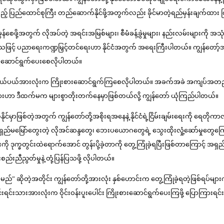
့် ပြည်ထောင်စုကြီး တည်ဆောက်နိုင်ဖို့အတွက်လည်း ခိုင်မာတဲ့ရည်မှန်းချက်ထား
ွန်စေဖို့အတွက် လိုအပ်တဲ့ အရင်းအမြစ်များ၊ စီမံခန့်ခွဲမှုများ၊ နည်းလမ်းများကို အ
့် ပညာရေးကဏ္ဍမြှင့်တင်ရေးဟာ နိုင်ငံအတွက် အရေးကြီးပါတယ်။ ကျွန်တော့်အ
ါင်းဆောင်ရွက်ပေးစေလိုပါတယ်။
်လုပ်မှုနယ်ပယ်အားလုံးက ကြိုးစားဆောင်ရွက်ကြစေလိုပါတယ်။ အခက်အခဲ အကျပ်အတည်
့စီးပွားဟာ ဒီထက်မက များစွာတိုးတက်နေမှာဖြစ်တယ်လို့ ကျွန်တော် ယုံကြည်ပါတယ်။
နိုင်မှာဖြစ်တဲ့အတွက် ကျွန်တော်တို့အစိုးရအနေနဲ့ နိုင်ငံရဲ့ငြိမ်းချမ်းရေးကိ
 အရှည်မမြော်တွေးတဲ့ လိုအင်ဆန္ဒတွေ၊ ဘေးပယောဂတွေရဲ့ သွေးထိုးလှုံ့ဆော်မှုတွေ
ု ဒုက္ခတွင်းထဲရောက်အောင် တွန်းပို့ခဲ့တာကို တွေ့ကြုံခဲ့ရပြီးဖြစ်တာကြောင့် အရှည
ည်းညီညွတ်မှုနဲ့ တုံ့ပြန်ပြသဖို့ လိုပါတယ်။
 ဆိုတဲ့အတိုင်း ကျွန်တော်တို့အားလုံး နှစ်ဟောင်းက တွေ့ကြုံခဲ့ရတဲ့ဖြစ်ရပ်များကို
င်းရင်းသားအားလုံးက ဝိုင်းဝန်းပူးပေါင်း ကြိုးစားဆောင်ရွက်ပေးကြဖို့ ပြောကြား