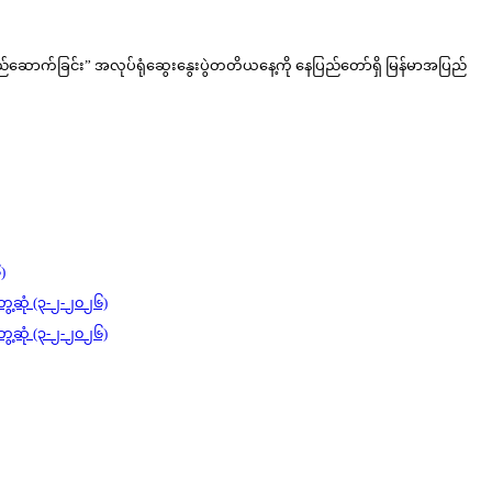
ည်ဆောက်ခြင်း” အလုပ်ရုံဆွေးနွေးပွဲတတိယနေ့ကို နေပြည်တော်ရှိ မြန်မာအပြည်
)
ွေ့ဆုံ (၃-၂-၂၀၂၆)
ွေ့ဆုံ (၃-၂-၂၀၂၆)