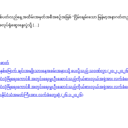
ည့် နှစ်ပတ်လည်နေ့ အထိမ်းအမှတ်အစီအစဉ်အဖြစ် “ငြိမ်းချမ်းသော မြန်မာ့အနာဂတ်တ
ပ်ရုံဆွေးနွေးပွဲသို့ […]
တ်ဓာတ်
)နှစ်မြောက် ချင်းအမျိုးသားနေ့အခမ်းအနားသို့ ပေးပို့သည့် သဝဏ်လွှာ (၂၀-၂-၂၀၂၆
င်ငံလုံခြုံရေးကောင်စီ အတွင်းရေးမှူးဦးဆောင်သည့်ကိုယ်စားလှယ်အဖွဲ့အား လက်ခံတ
င်ငံလုံခြုံရေးကောင်စီ အတွင်းရေးမှူးဦးဆောင်သည့်ကိုယ်စားလှယ်အဖွဲ့အား လက်ခံတ
ုင်းနိုင်ငံသံအမတ်ကြီးအား လက်ခံတွေ့ဆုံ (၂၆-၁-၂၀၂၆)