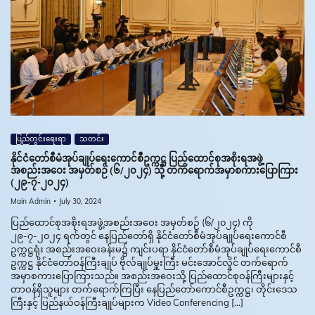
ပြည်တွင်းရေးရာ
သတင်း
နိုင်ငံတော်စီမံအုပ်ချုပ်ရေးကောင်စီဥက္ကဋ္ဌ ပြည်ထောင်စုအစိုးရအဖွဲ့
အစည်းအဝေး အမှတ်စဉ် (၆/၂၀၂၄) သို့ တက်ရောက်အမှာစကားပြောကြား
(၂၉-၇-၂၀၂၄)
Main Admin
July 30, 2024
ပြည်ထောင်စုအစိုးရအဖွဲ့အစည်းအဝေး အမှတ်စဉ် (၆/၂၀၂၄) ကို
၂၉-၇-၂၀၂၄ ရက်တွင် နေပြည်တော်ရှိ နိုင်ငံတော်စီမံအုပ်ချုပ်ရေးကောင်စီ
ဥက္ကဋ္ဌရုံး အစည်းအဝေးခန်းမ၌ ကျင်းပရာ နိုင်ငံတော်စီမံအုပ်ချုပ်ရေးကောင်စီ
ဥက္ကဋ္ဌ နိုင်ငံတော်ဝန်ကြီးချုပ် ဗိုလ်ချုပ်မှူးကြီး မင်းအောင်လှိုင် တက်ရောက်
အမှာစကားပြောကြားသည်။ အစည်းအဝေးသို့ ပြည်ထောင်စုဝန်ကြီးများနှင့်
တာဝန်ရှိသူများ တက်ရောက်ကြပြီး နေပြည်တော်ကောင်စီဥက္ကဋ္ဌ၊ တိုင်းဒေသ
ကြီးနှင့် ပြည်နယ်ဝန်ကြီးချုပ်များက Video Conferencing […]