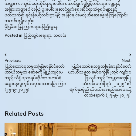
ကဏ္ဍ၊ ကာကွယ်ရေးဆိုင်ရာပူးပေါင်း ဆောင်ရွက်မှုမြှင့်တင်ရေးကဏ္ဍနှင့်
အခြားကဏ္ဍပေါင်းစုံ၌ ပူးပေါင်းဆောင်ရွက်ရေးဆိုင်ရာကိစ္စရပ်များနှင့်
ပတ်သက်၍ ရင်းနှီးပွင့်လင်းစွာဖြင့် အမြင်ချင်းဖလှယ်ဆွေးနွေးခဲ့ကြကြောင်း
သတင်းရရှိသည်။
မှီငြမ်း။ ပြန်ကြားရေးဝန်ကြီးဌာန
Posted in
ပြည်တွင်းရေးရာ
,
သတင်း
Post
Previous:
Next:
navigation
ပြည်ထောင်စုသမ္မတမြန်မာနိုင်ငံတော်
ပြည်ထောင်စုသမ္မတမြန်မာနိုင်ငံတော်
ယာယီသမ္မတ မော်စကိုမြို့၌ကျင်းပ
ယာယီသမ္မတ မော်စကိုမြို့တွင် ကျင်းပ
သည့် သိပ္ပံပညာရပ်ဆိုင်ရာအလုပ်ရုံ
ပြုလုပ်သည့် “ကမ္ဘာ့အဏုမြူ
ဆွေးနွေးပွဲတွင် အမှာစကားပြောကြား
သီတင်းပတ်ဖိုရမ် -၂၀၂၅” ၏
(၂၅-၉-၂၀၂၅)
မျက်နှာစုံညီ ထိပ်သီးအစည်းအဝေးသို့
တက်ရောက် (၂၅-၉-၂၀၂၅)
Related Posts