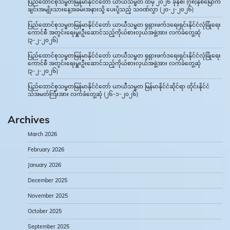
ပြည်ထောင်စုသမ္မတမြန်မာနိုင်ငံတော် ယာယီသမ္မတ ထံမှ ၂၀၂၆ ခုနှစ်၊ (၇၈)နှစ်မြောက်
ချင်းအမျိုးသားနေ့အခမ်းအနားသို့ ပေးပို့သည့် သဝဏ်လွှာ (၂၀-၂-၂၀၂၆)
ပြည်ထောင်စုသမ္မတမြန်မာနိုင်ငံတော် ယာယီသမ္မတ ရုရှားဖက်ဒရေးရှင်းနိုင်ငံလုံခြုံရေး
ကောင်စီ အတွင်းရေးမှူးဦးဆောင်သည့်ကိုယ်စားလှယ်အဖွဲ့အား လက်ခံတွေ့ဆုံ
(၃-၂-၂၀၂၆)
ပြည်ထောင်စုသမ္မတမြန်မာနိုင်ငံတော် ယာယီသမ္မတ ရုရှားဖက်ဒရေးရှင်းနိုင်ငံလုံခြုံရေး
ကောင်စီ အတွင်းရေးမှူးဦးဆောင်သည့်ကိုယ်စားလှယ်အဖွဲ့အား လက်ခံတွေ့ဆုံ
(၃-၂-၂၀၂၆)
ပြည်ထောင်စုသမ္မတမြန်မာနိုင်ငံတော် ယာယီသမ္မတ မြန်မာနိုင်ငံဆိုင်ရာ ထိုင်းနိုင်ငံ
သံအမတ်ကြီးအား လက်ခံတွေ့ဆုံ (၂၆-၁-၂၀၂၆)
Archives
March 2026
February 2026
January 2026
December 2025
November 2025
October 2025
September 2025