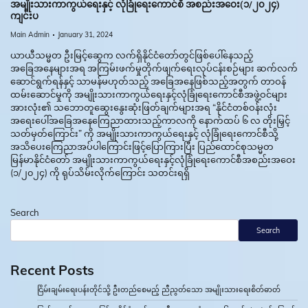
အမျိုးသားကာကွယ်ရေးနှင့် လုံခြုံရေးကောင်စီ အစည်းအဝေး(၁/၂၀၂၄)
ကျင်းပ
Main Admin
January 31, 2024
ယာယီသမ္မတ ဦးမြင့်ဆွေက လက်ရှိနိုင်ငံတော်တွင်ဖြစ်ပေါ်နေသည့်
အခြေအနေများအရ အကြမ်းဖက်မှုတိုက်ဖျက်ရေးလုပ်ငန်းစဉ်များ ဆက်လက်
ဆောင်ရွက်ရန်နှင့် သာမန်မဟုတ်သည့် အခြေအနေဖြစ်သည့်အတွက် တာဝန်
ထမ်းဆောင်မှုကို အမျိုးသားကာကွယ်ရေးနှင့်လုံခြုံရေးကောင်စီအဖွဲ့ဝင်များ
အားလုံး၏ သဘောတူဆွေးနွေးဆုံးဖြတ်ချက်များအရ “နိုင်ငံတစ်ဝန်းလုံး
အရေးပေါ်အခြေအနေကြေညာထားသည့်ကာလကို နောက်ထပ် ၆ လ တိုးမြှင့်
သတ်မှတ်ကြောင်း” ကို အမျိုးသားကာကွယ်ရေးနှင့် လုံခြုံရေးကောင်စီသို့
အသိပေးကြေညာအပ်ပါကြောင်းဖြင့်ပြောကြားပြီး ပြည်ထောင်စုသမ္မတ
မြန်မာနိုင်ငံတော် အမျိုးသားကာကွယ်ရေးနှင့်လုံခြုံရေးကောင်စီအစည်းအဝေး
(၁/၂၀၂၄) ကို ရုပ်သိမ်းလိုက်ကြောင်း သတင်းရရှိ
Search
Search
Recent Posts
ငြိမ်းချမ်းရေးပန်းတိုင်သို့ ဦးတည်စေမည့် ညီညွတ်သော အမျိုးသားရေးစိတ်ဓာတ်