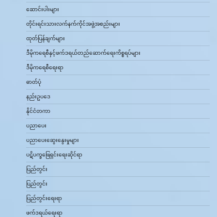
ဆောင်းပါးများ
တိုင်းရင်းသားလက်နက်ကိုင်အဖွဲ့အစည်းများ
ထုတ်ပြန်ချက်များ
ဒီမိုကရေစီနှင့်ဖက်ဒရယ်တည်ဆောက်‌ရေးကိစ္စရပ်များ
ဒီမိုကရေစီရေးရာ
ဓာတ်ပုံ
နည်းဥပဒေ
နိုင်ငံတကာ
ပညာပေး
ပညာပေးဆွေးနွေးမှုများ
ပဋိပက္ခဖြေရှင်းရေးဆိုင်ရာ
ပြည်တွင်း
ပြည်တွင်း
ပြည်တွင်းရေးရာ
ဖက်ဒရယ်ရေးရာ