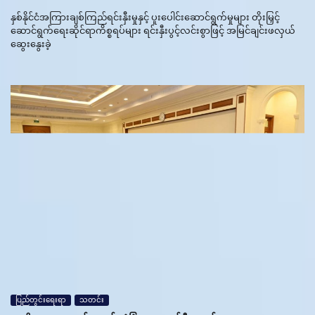
နှစ်နိုင်ငံအကြားချစ်ကြည်ရင်းနှီးမှုနှင့် ပူးပေါင်းဆောင်ရွက်မှုများ တိုးမြှင့်
ဆောင်ရွက်ရေးဆိုင်ရာကိစ္စရပ်များ ရင်းနှီးပွင့်လင်းစွာဖြင့် အမြင်ချင်းဖလှယ်
ဆွေးနွေးခဲ့
ပြည်တွင်းရေးရာ
သတင်း