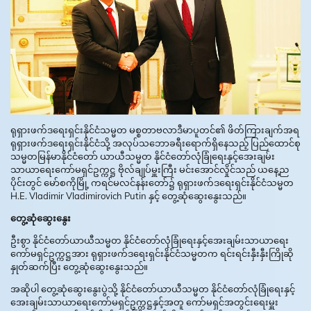
ရုရှားဖက်ဒရေးရှင်းနိုင်ငံသမ္မတ မစ္စတာဗလာဒီမာပူတင်၏ ဖိတ်ကြားချက်အရ
ရုရှားဖက်ဒရေးရှင်းနိုင်ငံသို့ အလုပ်သဘောခရီးရောက်ရှိနေသည့် ပြည်ထောင်စု
သမ္မတမြန်မာနိုင်ငံတော် ယာယီသမ္မတ နိုင်ငံတော်လုံခြုံရေးနှင့်အေးချမ်း
သာယာရေးကော်မရှင်ဥက္ကဋ္ဌ ဗိုလ်ချုပ်မှူးကြီး မင်းအောင်လှိုင်သည် ယနေ့ည
ပိုင်းတွင် မော်စကိုမြို့ ကရင်မလင်နန်းတော်၌ ရုရှားဖက်ဒရေးရှင်းနိုင်ငံသမ္မတ
H.E. Vladimir Vladimirovich Putin နှင့် တွေ့ဆုံဆွေးနွေးသည်။
တွေ့ဆုံဆွေးနွေး
ဦးစွာ နိုင်ငံတော်ယာယီသမ္မတ နိုင်ငံတော်လုံခြုံရေးနှင့်အေးချမ်းသာယာရေး
ကော်မရှင်ဥက္ကဋ္ဌအား ရုရှားဖက်ဒရေးရှင်းနိုင်ငံသမ္မတက ရင်းရင်းနှီးနှီးကြိုဆို
နှုတ်ဆက်ပြီး တွေ့ဆုံဆွေးနွေးသည်။
အဆိုပါ တွေ့ဆုံဆွေးနွေးပွဲသို့ နိုင်ငံတော်ယာယီသမ္မတ နိုင်ငံတော်လုံခြုံရေးနှင့်
အေးချမ်းသာယာရေးကော်မရှင်ဥက္ကဋ္ဌနှင့်အတူ ကော်မရှင်အတွင်းရေးမှူး