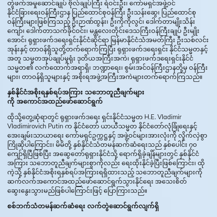
တွဲဖက်အမှုဆောင်ချုပ် ဗိုလ်ချုပ်ကြီး ရဲဝင်းဦး၊ ကော်မရှင်အဖွဲ့ဝင်
နိုင်ငံခြား‌ရေးဝန်ကြီးဌာန ပြည်ထောင်စုဝန်ကြီး ဦးသန်းဆွေ၊ ပြည်ထောင်စု
ဝန်ကြီးများဖြစ်ကြသည့် ဦးဉာဏ်ထွန်း၊ ဦးကိုကိုလွင်၊ ဒေါက်တာမျိုးသိန်း
ကျော်၊ ဒေါက်တာသက်ခိုင်ဝင်း၊ မန္တလေးတိုင်းဒေသကြီးဝန်ကြီးချုပ် ဦးမျိုး
အောင်၊ ရုရှားဖက်ဒရေးရှင်းနိုင်ငံဆိုင်ရာ မြန်မာနိုင်ငံသံအမတ်ကြီး ဦးသစ်လင်း
အုန်းနှင့် တာဝန်ရှိသူတို့တက်ရောက်ကြပြီး ရုရှားဖက်ဒရေးရှင်း နိုင်ငံသမ္မတနှင့်
အတူ သမ္မတအုပ်ချုပ်မှုရုံး ဒုတိယအကြီးအကဲ၊ ရုရှားဖက်ဒရေးရှင်းနိုင်ငံ
သမ္မတ၏ လက်ထောက်အရာရှိ၊ ဘဏ္ဍာရေး၊ စွမ်းအင်ဝန်ကြီးဌာနတို့မှ ဝန်ကြီး
များ၊ တာဝန်ရှိသူများနှင့် အစိုးရအဖွဲ့အကြီးအကဲများတက်ရောက်ကြသည်။
နှစ်နိုင်ငံအစိုးရနှစ်ရပ်အကြား သဘောတူညီချက်များ
ကို အကောင်အထည်ဖော်ဆောင်ရွက်
ထိုသို့တွေ့ဆုံရာတွင် ရုရှားဖက်ဒရေး ရှင်းနိုင်ငံသမ္မတ H.E. Vladimir
Vladimirovich Putin က နိုင်ငံတော် ယာယီသမ္မတ နိုင်ငံတော်လုံခြုံရေးနှင့်
အေးချမ်းသာယာရေး ကော်မရှင်ဥက္ကဋ္ဌနှင့် အဖွဲ့ဝင်များအားလုံးကို လှိုက်လှဲစွာ
ကြိုဆိုပါကြောင်း၊ မိမိတို့ နှစ်နိုင်ငံသံတမန်ဆက်ဆံရေးသည် နှစ်ပေါင်း ၇၀
ကျော်ရှိပြီဖြစ်ပြီး အဆွေတော်ရုရှားနိုင်ငံသို့ ရောက်ရှိခဲ့ချိန်များတွင် နှစ်နိုင်ငံ
အကြား သဘောတူညီချက်များစွာကိုလည်း ရေးထိုးနိုင်ခဲ့ပြီးဖြစ်ကြောင်း၊ ထို
ကဲ့သို့ နှစ်နိုင်ငံအစိုးရနှစ်ရပ်အကြားရရှိထားသည့် သဘောတူညီချက်များကို
ဆက်လက်အကောင်အထည်ဖော်ဆောင်ရွက်သွားနိုင်ရေး အသေးစိတ်
ဆွေးနွေးသွားမည်ဖြစ်ပါကြောင်းဖြင့် ပြောကြားသည်။
စစ်ဘက်သံတမန်ဆက်ဆံရေး လက်တွဲဆောင်ရွက်လျက်ရှိ