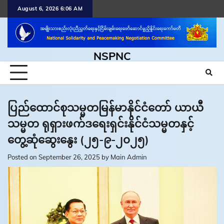
Skip
August 6, 2026 6:06 AM
to
content
NSPNC
ပြည်ထောင်စုသမ္မတမြန်မာနိုင်ငံတော် ယာယီ
သမ္မတ ရုရှားဖက်ဒရေးရှင်းနိုင်ငံသမ္မတနှင့်
တွေ့ဆုံဆွေးနွေး (၂၅-၉-၂၀၂၅)
Posted on
September 26, 2025
by
Main Admin