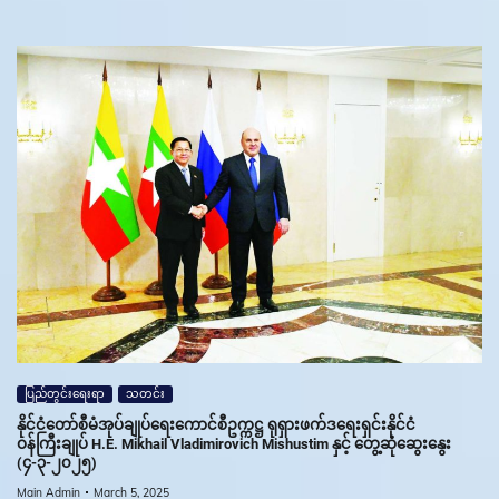
ပြည်တွင်းရေးရာ
သတင်း
နိုင်ငံတော်စီမံအုပ်ချုပ်ရေးကောင်စီဥက္ကဋ္ဌ ရုရှားဖက်ဒရေးရှင်းနိုင်ငံ
ဝန်ကြီးချုပ် H.E. Mikhail Vladimirovich Mishustim နှင့် တွေ့ဆုံဆွေးနွေး
(၄-၃-၂၀၂၅)
Main Admin
March 5, 2025