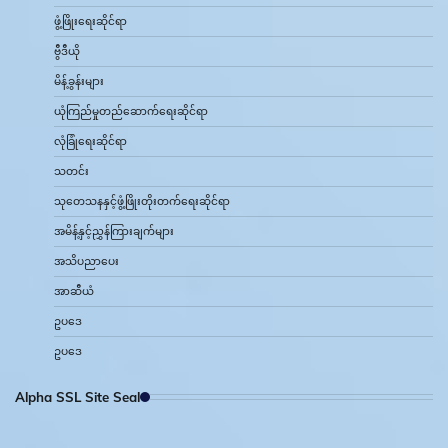
ဖွံ့ဖြိုးရေးဆိုင်ရာ
ဗွီဒီယို
မိန့်ခွန်းများ
ယုံကြည်မှုတည်ဆောက်ရေးဆိုင်ရာ
လုံခြုံရေးဆိုင်ရာ
သတင်း
သုတေသနနှင့်ဖွံ့ဖြိုးတိုးတက်ရေးဆိုင်ရာ
အမိန့်နှင့်ညွှန်ကြားချက်များ
အသိပညာပေး
အာဆီယံ
ဥပဒေ
ဥပဒေ
Alpha SSL Site Seal