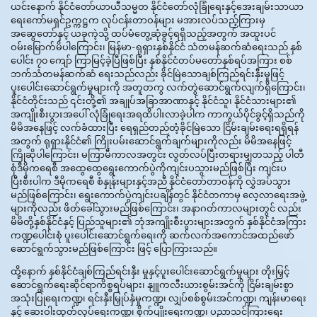
ယင်းနောက် နိုင်ငံတော်ယာယီသမ္မတ နိုင်ငံတော်လုံခြုံရေးနှင့်အေးချမ်းသာယာ
ရေးကော်မရှင်ဥက္ကဋ္ဌက လုပ်ငန်းတာဝန်များ မအားလပ်သည့်ကြားမှ
အဆွေတော်နှင့် ယခုကဲ့သို့ ထပ်မံတွေ့ဆုံခွင့်ရရှိသည့်အတွက် အထူးပင်
ဝမ်းမြောက်မိပါကြောင်း၊ မြန်မာ-ရုရှားနှစ်နိုင်ငံ သံတမန်ဆက်ဆံရေးသည် နှစ်
ပေါင်း ၇၀ ကျော် ကြာမြင့်ခဲ့ပြီဖြစ်ပြီး နှစ်နိုင်ငံတပ်မတော်နှစ်ရပ်အကြား စစ်
ဘက်သံတမန်ဆက်ဆံ ရေးသည်လည်း ခိုင်မြဲသောချစ်ကြည်ရင်းနှီးမှုဖြင့်
ပူးပေါင်းဆောင်ရွက်မှုများကို အတူတကွ လက်တွဲဆောင်ရွက်လျက်ရှိကြောင်း၊
နိုင်ငံတိုင်းသည် ၎င်းတို့၏ အချုပ်အခြာအာဏာနှင့် နိုင်ငံသူ၊ နိုင်ငံသားများ၏
အကျိုးစီးပွားအပေါ် လုံခြုံရေးအရထိပါးလာခဲ့ပါက ကာကွယ်ပိုင်ခွင့်ရှိသည်ကို
မိမိအနေဖြင့် လက်ခံထားပြီး ရေရှည်တည်တံ့ခိုင်မြဲသော ငြိမ်းချမ်းရေးရရှိရန်
အတွက် ရုရှားနိုင်ငံ၏ ကြိုးပမ်းဆောင်ရွက်ချက်များကိုလည်း မိမိအနေဖြင့်
ကြိုဆိုပါကြောင်း၊ မကြာမီကာလအတွင်း လွတ်လပ်ပြီးတရားမျှတသည့် ပါတီ
စုံဒီမိုကရေစီ အထွေထွေရွေးကောက်ပွဲကိုကျင်းပသွားမည်ဖြစ်ပြီး ကျင်းပ
ပြီးစီးပါက ဒီမိုကရေစီ စံနှုန်းများနှင့်အညီ နိုင်ငံတော်တာဝန်ကို လွှဲအပ်သွား
မည်ဖြစ်ကြောင်း၊ ရွေးကောက်ပွဲကျင်းပချိန်တွင် နိုင်ငံတကာမှ လေ့လာရေးအဖွဲ့
များကိုလည်း ဖိတ်ခေါ်သွားမည်ဖြစ်ကြောင်း၊ အနာဂတ်ကာလများတွင် လည်း
မိမိတို့နှစ်နိုင်ငံနှင့် ပြည်သူများ၏ ဘုံအကျိုးစီးပွားများအတွက် နှစ်နိုင်ငံအကြား
ကဏ္ဍပေါင်းစုံ ပူးပေါင်းဆောင်ရွက်ရေးကို ဆက်လက်အကောင်အထည်ဖော်
ဆောင်ရွက်သွားမည်ဖြစ်ကြောင်း ဖြင့် ပြောကြားသည်။
ထို့နောက် နှစ်နိုင်ငံချစ်ကြည်ရင်းနှီး မှုနှင့်ပူးပေါင်းဆောင်ရွက်မှုများ တိုးမြှင့်
ဆောင်ရွက်ရေးဆိုင်ရာကိစ္စရပ်များ၊ နျူကလီးယားစွမ်းအင်ကို ငြိမ်းချမ်းစွာ
အသုံးပြုရေးကဏ္ဍ၊ ရင်းနှီးမြှုပ်နှံမှုကဏ္ဍ၊ လျှပ်စစ်စွမ်းအင်ကဏ္ဍ၊ ကျန်းမာရေး
နှင့် ဆေးဝါးထုတ်လုပ်ရေးကဏ္ဍ၊ စိုက်ပျိုးရေးကဏ္ဍ၊ ပညာသင်ကြားရေး