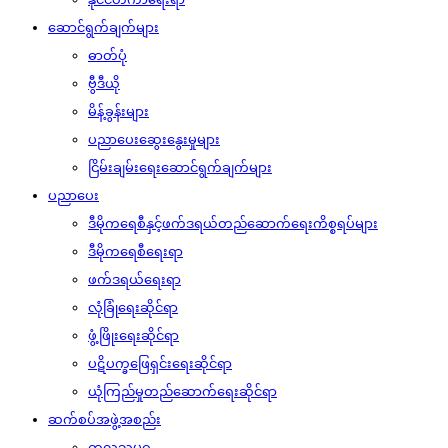
ဆောင်ရွက်ချက်များ
ဓာတ်ပုံ
ဗွီဒီယို
မိန့်ခွန်းများ
ပညာပေးဆွေးနွေးမှုများ
ငြိမ်းချမ်းရေးဆောင်ရွက်ချက်များ
ပညာပေး
ဒီမိုကရေစီနှင့်ဖက်ဒရယ်တည်ဆောက်‌ရေးကိစ္စရပ်များ
ဒီမိုကရေစီရေးရာ
ဖက်ဒရယ်ရေးရာ
လုံခြုံရေးဆိုင်ရာ
ဖွံ့ဖြိုးရေးဆိုင်ရာ
ပဋိပက္ခဖြေရှင်းရေးဆိုင်ရာ
ယုံကြည်မှုတည်ဆောက်ရေးဆိုင်ရာ
ဆက်စပ်အဖွဲ့အစည်း
ကုလသမဂ္ဂ