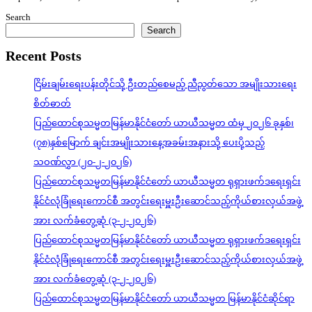
Search
Search
Recent Posts
ငြိမ်းချမ်းရေးပန်းတိုင်သို့ ဦးတည်စေမည့် ညီညွတ်သော အမျိုးသားရေး
စိတ်ဓာတ်
ပြည်ထောင်စုသမ္မတမြန်မာနိုင်ငံတော် ယာယီသမ္မတ ထံမှ ၂၀၂၆ ခုနှစ်၊
(၇၈)နှစ်မြောက် ချင်းအမျိုးသားနေ့အခမ်းအနားသို့ ပေးပို့သည့်
သဝဏ်လွှာ (၂၀-၂-၂၀၂၆)
ပြည်ထောင်စုသမ္မတမြန်မာနိုင်ငံတော် ယာယီသမ္မတ ရုရှားဖက်ဒရေးရှင်း
နိုင်ငံလုံခြုံရေးကောင်စီ အတွင်းရေးမှူးဦးဆောင်သည့်ကိုယ်စားလှယ်အဖွဲ့
အား လက်ခံတွေ့ဆုံ (၃-၂-၂၀၂၆)
ပြည်ထောင်စုသမ္မတမြန်မာနိုင်ငံတော် ယာယီသမ္မတ ရုရှားဖက်ဒရေးရှင်း
နိုင်ငံလုံခြုံရေးကောင်စီ အတွင်းရေးမှူးဦးဆောင်သည့်ကိုယ်စားလှယ်အဖွဲ့
အား လက်ခံတွေ့ဆုံ (၃-၂-၂၀၂၆)
ပြည်ထောင်စုသမ္မတမြန်မာနိုင်ငံတော် ယာယီသမ္မတ မြန်မာနိုင်ငံဆိုင်ရာ