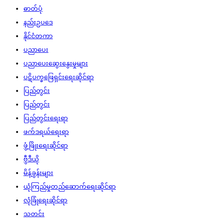
ဓာတ်ပုံ
နည်းဥပဒေ
နိုင်ငံတကာ
ပညာပေး
ပညာပေးဆွေးနွေးမှုများ
ပဋိပက္ခဖြေရှင်းရေးဆိုင်ရာ
ပြည်တွင်း
ပြည်တွင်း
ပြည်တွင်းရေးရာ
ဖက်ဒရယ်ရေးရာ
ဖွံ့ဖြိုးရေးဆိုင်ရာ
ဗွီဒီယို
မိန့်ခွန်းများ
ယုံကြည်မှုတည်ဆောက်ရေးဆိုင်ရာ
လုံခြုံရေးဆိုင်ရာ
သတင်း