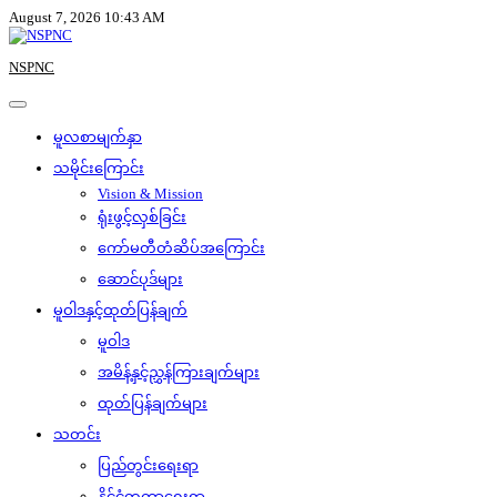
Skip
August 7, 2026 10:43 AM
to
content
NSPNC
မူလစာမျက်နှာ
သမိုင်းကြောင်း
Vision & Mission
ရုံးဖွင့်လှစ်ခြင်း
ကော်မတီတံဆိပ်အကြောင်း
ဆောင်ပုဒ်များ
မူဝါဒနှင့်ထုတ်ပြန်ချက်
မူဝါဒ
အမိန့်နှင့်ညွှန်ကြားချက်များ
ထုတ်ပြန်ချက်များ
သတင်း
ပြည်တွင်းရေးရာ
နိုင်ငံတကာရေးရာ