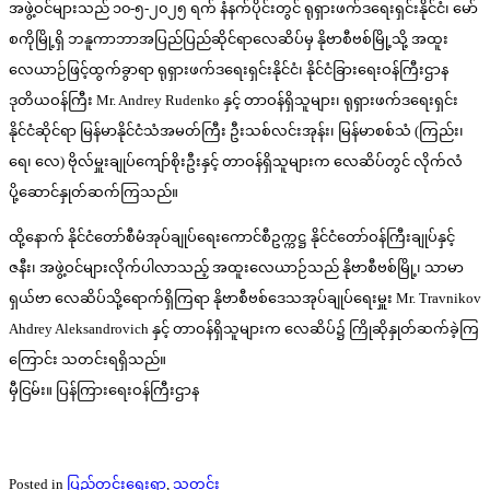
အဖွဲ့ဝင်များသည် ၁၀-၅-၂၀၂၅ ရက် နံနက်ပိုင်းတွင် ရုရှားဖက်ဒရေးရှင်းနိုင်ငံ၊ မော်
စကိုမြို့ရှိ ဘနူကာဘာအပြည်ပြည်ဆိုင်ရာလေဆိပ်မှ နိုဗာစီဗစ်မြို့သို့ အထူး
လေယာဉ်ဖြင့်ထွက်ခွာရာ ရုရှားဖက်ဒရေးရှင်းနိုင်ငံ၊ နိုင်ငံခြားရေးဝန်ကြီးဌာန
ဒုတိယဝန်ကြီး Mr. Andrey Rudenko နှင့် တာဝန်ရှိသူများ၊ ရုရှားဖက်ဒရေးရှင်း
နိုင်ငံဆိုင်ရာ မြန်မာနိုင်ငံသံအမတ်ကြီး ဦးသစ်လင်းအုန်း၊ မြန်မာစစ်သံ (ကြည်း၊
ရေ၊ လေ) ဗိုလ်မှူးချုပ်ကျော်စိုးဦးနှင့် တာဝန်ရှိသူများက လေဆိပ်တွင် လိုက်လံ
ပို့ဆောင်နှုတ်ဆက်ကြသည်။
ထို့နောက် နိုင်ငံတော်စီမံအုပ်ချုပ်ရေးကောင်စီဥက္ကဋ္ဌ နိုင်ငံတော်ဝန်ကြီးချုပ်နှင့်
ဇနီး၊ အဖွဲ့ဝင်များလိုက်ပါလာသည့် အထူးလေယာဉ်သည် နိုဗာစီဗစ်မြို့၊ သာမာ
ရှယ်ဗာ လေဆိပ်သို့ရောက်ရှိကြရာ နိုဗာစီဗစ်ဒေသအုပ်ချုပ်ရေးမှူး Mr. Travnikov
Ahdrey Aleksandrovich နှင့် တာဝန်ရှိသူများက လေဆိပ်၌ ကြိုဆိုနှုတ်ဆက်ခဲ့ကြ
ကြောင်း သတင်းရရှိသည်။
မှီငြမ်း။ ပြန်ကြားရေးဝန်ကြီးဌာန
Posted in
ပြည်တွင်းရေးရာ
,
သတင်း