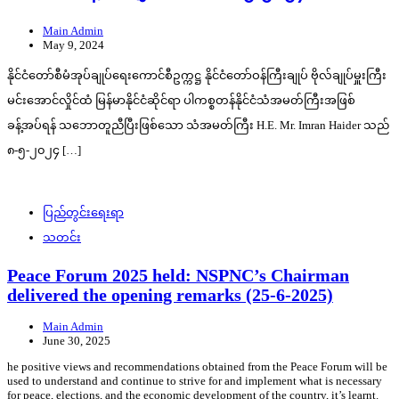
Main Admin
May 9, 2024
နိုင်ငံတော်စီမံအုပ်ချုပ်ရေးကောင်စီဥက္ကဋ္ဌ နိုင်ငံတော်ဝန်ကြီးချုပ် ဗိုလ်ချုပ်မှူးကြီး
မင်းအောင်လှိုင်ထံ မြန်မာနိုင်ငံဆိုင်ရာ ပါကစ္စတန်နိုင်ငံသံအမတ်ကြီးအဖြစ်
ခန့်အပ်ရန် သဘောတူညီပြီးဖြစ်သော သံအမတ်ကြီး H.E. Mr. Imran Haider သည်
၈-၅-၂၀၂၄ […]
ပြည်တွင်းရေးရာ
သတင်း
Peace Forum 2025 held: NSPNC’s Chairman
delivered the opening remarks (25-6-2025)
Main Admin
June 30, 2025
he positive views and recommendations obtained from the Peace Forum will be
used to understand and continue to strive for and implement what is necessary
for peace, elections, and the economic development of the country, it’s learnt.