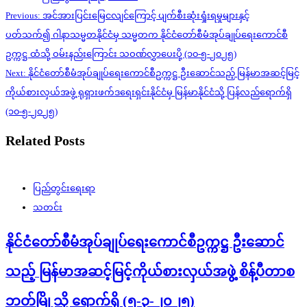
Post
Previous:
အင်အားပြင်းမြေငလျင်ကြောင့် ပျက်စီးဆုံးရှုံးရမှုများနှင့်
navigation
ပတ်သက်၍ ဂါနာသမ္မတနိုင်ငံမှ သမ္မတက နိုင်ငံတော်စီမံအုပ်ချုပ်ရေးကောင်စီ
ဥက္ကဋ္ဌ ထံသို့ ဝမ်းနည်းကြောင်း သဝဏ်လွှာပေးပို့ (၁၀-၅-၂၀၂၅)
Next:
နိုင်ငံတော်စီမံအုပ်ချုပ်ရေးကောင်စီဥက္ကဋ္ဌ ဦးဆောင်သည့် မြန်မာအဆင့်မြင့်
ကိုယ်စားလှယ်အဖွဲ့ ရုရှားဖက်ဒရေးရှင်းနိုင်ငံမှ မြန်မာနိုင်ငံသို့ ပြန်လည်ရောက်ရှိ
(၁၀-၅-၂၀၂၅)
Related Posts
ပြည်တွင်းရေးရာ
သတင်း
နိုင်ငံတော်စီမံအုပ်ချုပ်ရေးကောင်စီဥက္ကဋ္ဌ ဦးဆောင်
သည့် မြန်မာအဆင့်မြင့်ကိုယ်စားလှယ်အဖွဲ့ စိန့်ပီတာစ
ဘတ်မြို့သို့ ရောက်ရှိ (၅-၃-၂၀၂၅)