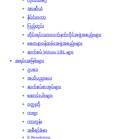
အာဆီယံ
နိုင်ငံတကာ
ပြည်တွင်း
တိုင်းရင်းသားလက်နက်ကိုင်အဖွဲ့အစည်းများ
စေတနာ့ဝန်ထမ်းအဖွဲ့အစည်းများ
ဆက်စပ် Website URL များ
အရင်းအမြစ်များ
ဥပဒေ
အသိပညာပေး
ဆက်စပ်စာအုပ်များ
ဆောင်းပါးများ
ဝတ္ထုတို
ကဗျာ
ကာတွန်း
အစီရင်ခံစာ
E-Newsletters