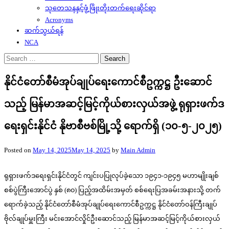
သုတေသနနှင့်ဖွံ့ဖြိုးတိုးတက်ရေးဆိုင်ရာ
Acronyms
ဆက်သွယ်ရန်
NCA
Search
for:
နိုင်ငံတော်စီမံအုပ်ချုပ်ရေးကောင်စီဥက္ကဋ္ဌ ဦးဆောင်
သည့် မြန်မာအဆင့်မြင့်ကိုယ်စားလှယ်အဖွဲ့ ရုရှားဖက်ဒ
ရေးရှင်းနိုင်ငံ နိုဗာစီဗစ်မြို့သို့ ရောက်ရှိ (၁၀-၅-၂၀၂၅)
Posted on
May 14, 2025
May 14, 2025
by
Main Admin
ရုရှားဖက်ဒရေးရှင်းနိုင်ငံတွင် ကျင်းပပြုလုပ်ခဲ့သော ၁၉၄၁-၁၉၄၅ မဟာမျိုးချစ်
စစ်ပွဲကြီးအောင်ပွဲ နှစ် (၈၀) ပြည့်အထိမ်းအမှတ် စစ်ရေးပြအခမ်းအနားသို့ တက်
ရောက်ခဲ့သည့် နိုင်ငံတော်စီမံအုပ်ချုပ်ရေးကောင်စီဥက္ကဋ္ဌ နိုင်ငံတော်ဝန်ကြီးချုပ်
ဗိုလ်ချုပ်မှူးကြီး မင်းအောင်လှိုင်ဦးဆောင်သည့် မြန်မာအဆင့်မြင့်ကိုယ်စားလှယ်