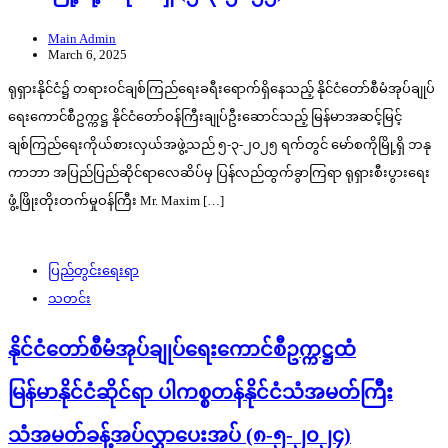
Main Admin
March 6, 2025
ရုရှားနိုင်ငံ၌ တရားဝင်ချစ်ကြည်ရေးခရီးရောက်ရှိနေသည့် နိုင်ငံတော်စီမံအုပ်ချုပ်
ရေးကောင်စီဥက္ကဋ္ဌ နိုင်ငံတော်ဝန်ကြီးချုပ်ဦးဆောင်သည့် မြန်မာအဆင့်မြင့်
ချစ်ကြည်ရေးကိုယ်စားလှယ်အဖွဲ့သည် ၅-၃-၂၀၂၅ ရက်တွင် မော်စကိုမြို့ရှိ ဘနု
ကာဘာ အပြည်ပြည်ဆိုင်ရာလေဆိပ်မှ ပြန်လည်ထွက်ခွာကြရာ ရုရှားစီးပွားရေး
ဖွံ့ဖြိုးတိုးတက်မှုဝန်ကြီး Mr. Maxim […]
ပြည်တွင်းရေးရာ
သတင်း
နိုင်ငံ‌တော်စီမံအုပ်ချုပ်ရေးကောင်စီဥက္ကဋ္ဌထံ
မြန်မာနိုင်ငံဆိုင်ရာ ပါကစ္စတန်နိုင်ငံသံအမတ်ကြီး
သံအမတ်ခန့်အပ်လွှာပေးအပ် (၈-၅-၂၀၂၄)