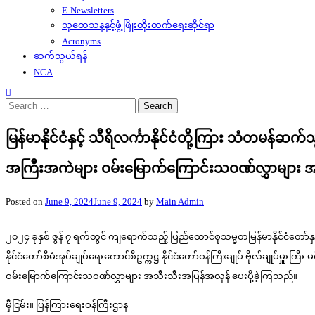
E-Newsletters
သုတေသနနှင့်ဖွံ့ဖြိုးတိုးတက်ရေးဆိုင်ရာ
Acronyms
ဆက်သွယ်ရန်
NCA
Search
for:
မြန်မာနိုင်ငံနှင့် သီရိလင်္ကာနိုင်ငံတို့ကြား သံတမန်
အကြီးအကဲများ ဝမ်းမြောက်ကြောင်းသဝဏ်လွှာများ အပြ
Posted on
June 9, 2024
June 9, 2024
by
Main Admin
၂၀၂၄ ခုနှစ် ဇွန် ၇ ရက်တွင်‌ ကျရောက်သည့် ပြည်ထောင်စုသမ္မတမြန်မာနိုင်ငံတေ
နိုင်ငံတော်စီမံအုပ်ချုပ်ရေးကောင်စီဥက္ကဋ္ဌ နိုင်ငံတော်ဝန်ကြီးချုပ် ဗိုလ်ချုပ်မှူး
ဝမ်းမြောက်ကြောင်းသဝဏ်လွှာများ အသီးသီးအပြန်အလှန် ပေးပို့ခဲ့ကြသည်။
မှီငြမ်း။ ပြန်ကြားရေးဝန်ကြီးဌာန