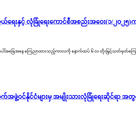
ကွယ်ရေးနှင့် လုံခြုံရေးကောင်စီအစည်းအဝေး(၁/၂ဝ၂၅)
လုံးအရေးပေါ်အခြေအနေ ကြေညာထားသည့်ကာလကို နောက်ထပ် ၆ လ တိုးမြှင့်သတ်မှတ်ကြ
တက်အဖွဲ့ဝင်နိုင်ငံများမှ အမျိုးသားလုံခြုံရေးဆိုင်ရာ အ