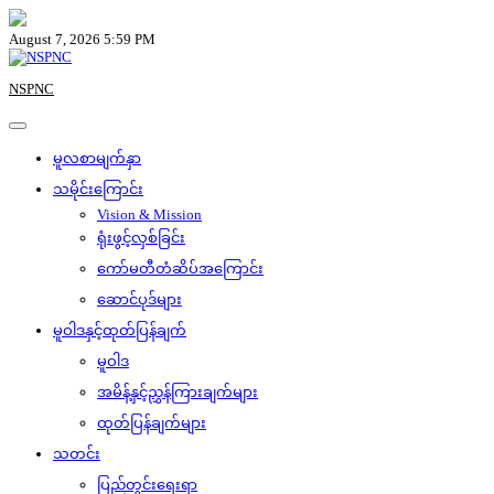
Skip
to
August 7, 2026 5:59 PM
content
NSPNC
မူလစာမျက်နှာ
သမိုင်းကြောင်း
Vision & Mission
ရုံးဖွင့်လှစ်ခြင်း
ကော်မတီတံဆိပ်အကြောင်း
ဆောင်ပုဒ်များ
မူဝါဒနှင့်ထုတ်ပြန်ချက်
မူဝါဒ
အမိန့်နှင့်ညွှန်ကြားချက်များ
ထုတ်ပြန်ချက်များ
သတင်း
ပြည်တွင်းရေးရာ