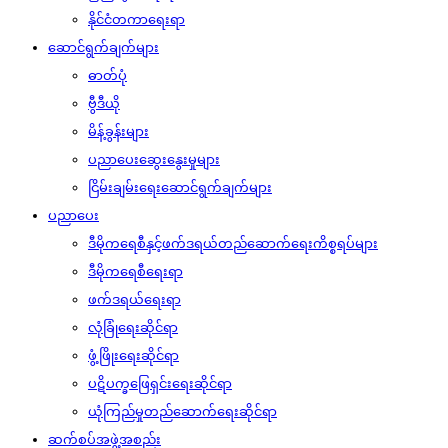
နိုင်ငံတကာရေးရာ
ဆောင်ရွက်ချက်များ
ဓာတ်ပုံ
ဗွီဒီယို
မိန့်ခွန်းများ
ပညာပေးဆွေးနွေးမှုများ
ငြိမ်းချမ်းရေးဆောင်ရွက်ချက်များ
ပညာပေး
ဒီမိုကရေစီနှင့်ဖက်ဒရယ်တည်ဆောက်‌ရေးကိစ္စရပ်များ
ဒီမိုကရေစီရေးရာ
ဖက်ဒရယ်ရေးရာ
လုံခြုံရေးဆိုင်ရာ
ဖွံ့ဖြိုးရေးဆိုင်ရာ
ပဋိပက္ခဖြေရှင်းရေးဆိုင်ရာ
ယုံကြည်မှုတည်ဆောက်ရေးဆိုင်ရာ
ဆက်စပ်အဖွဲ့အစည်း