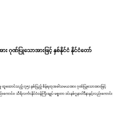
 ဂုဏ်ပြုသောအားဖြင့် နှစ်နိုင်ငံ နိုင်ငံတော်
ယ်မှု ထူထောင်သည့် (၇၅) နှစ်ပြည့် စိန်ရတုအခါသမယအား ဂုဏ်ပြုသောအားဖြင့်
လည်းကောင်း၊ သီရိလင်္ကာနိုင်ငံဝန်ကြီးချုပ် မစ္စတာ ဒင်းနစ်ဂူနာဝါဒီနာနှင့်လည်းကောင်း