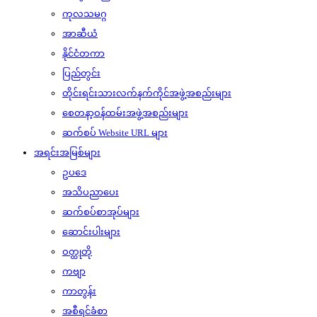
ကုလသမဂ္ဂ
အာဆီယံ
နိုင်ငံတကာ
ပြည်တွင်း
တိုင်းရင်းသားလက်နက်ကိုင်အဖွဲ့အစည်းများ
စေတနာ့ဝန်ထမ်းအဖွဲ့အစည်းများ
ဆက်စပ် Website URL များ
အရင်းအမြစ်များ
ဥပဒေ
အသိပညာပေး
ဆက်စပ်စာအုပ်များ
ဆောင်းပါးများ
ဝတ္ထုတို
ကဗျာ
ကာတွန်း
အစီရင်ခံစာ