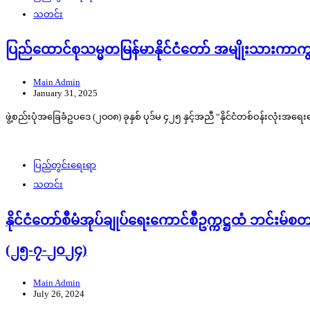
သတင်း
ပြည်ထောင်စုသမ္မတမြန်မာနိုင်ငံတော် အမျိုးသားကာ
Main Admin
January 31, 2025
ဖွဲ့စည်းပုံအခြေခံဥပဒေ (၂၀၀၈) ခုနှစ် ပုဒ်မ ၄၂၅ နှင့်အညီ “နိုင်ငံတစ်ဝန်း
ပြည်တွင်းရေးရာ
သတင်း
နိုင်ငံတော်စီမံအုပ်ချုပ်ရေးကောင်စီဥက္ကဋ္ဌထံ ဘင်းမ်စ
(၂၅-၇-၂၀၂၄)
Main Admin
July 26, 2024