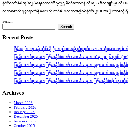
နိုင်ငံတော်စီမံအုပ်ချုပ်ရေးကောင်စီဥက္ကဋ္ဌ နိုင်ငံတော်ဝန်ကြီးချုပ် ဗိုလ်ချုပ်
တက်ရောက်ရန်ရောက်ရှိနေသည့် ဘင်းမ်စတက်အဖွဲ့ဝင်နိုင်ငံများမှ အမျိုးသားလုံခြ
Search
Search
Recent Posts
ငြိမ်းချမ်းရေးပန်းတိုင်သို့ ဦးတည်စေမည့် ညီညွတ်သော အမျိုးသားရေးစိ
ပြည်ထောင်စုသမ္မတမြန်မာနိုင်ငံတော် ယာယီသမ္မတ ထံမှ ၂၀၂၆ ခုနှစ်၊ (၇၈
ပြည်ထောင်စုသမ္မတမြန်မာနိုင်ငံတော် ယာယီသမ္မတ ရုရှားဖက်ဒရေးရှင်းနို
ပြည်ထောင်စုသမ္မတမြန်မာနိုင်ငံတော် ယာယီသမ္မတ ရုရှားဖက်ဒရေးရှင်းနို
ပြည်ထောင်စုသမ္မတမြန်မာနိုင်ငံတော် ယာယီသမ္မတ မြန်မာနိုင်ငံဆိုင်ရာ ထိ
Archives
March 2026
February 2026
January 2026
December 2025
November 2025
October 2025