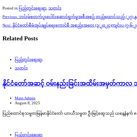
Posted in
ပြည်တွင်းရေးရာ
,
သတင်း
Post
Previous:
ဘင်းမ်စတက်ပူးပေါင်းဆောင်ရွက်မှုအစီအစဉ် တည်ထောင်သည့် (၂၇) နှစ်
navigation
Next:
နိုင်ငံတော်စီမံအုပ်ချုပ်ရေးကောင်စီ အစည်းအဝေး (၃/၂၀၂၄)ကျင်းပ (၇-၆-
Related Posts
ပြည်တွင်းရေးရာ
သတင်း
နိုင်ငံတော်အဆင့် ဝမ်းနည်းခြင်းအထိမ်းအမှတ်ကာလ
Main Admin
August 8, 2025
ပြည်ထောင်စုသမ္မတမြန်မာနိုင်ငံတော် ယာယီသမ္မတ ဦးမြင့်ဆွေသည် ယနေ့နံနက် ၈ နာ
ပြည်တွင်းရေးရာ