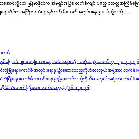
မှူးကြီး မင်းအောင်လှိုင်ထံ မြန်မာနိုင်ငံက အိမ်ရှင်အဖြစ် လက်ခံကျင်းပမည့် စတုတ္
ုံရေးဆိုင်ရာ အကြီးအကဲများနှင့် ဘင်းမ်စတက်အတွင်းရေးမှူးချုပ်တို့သည် […]
တ်ဓာတ်
)နှစ်မြောက် ချင်းအမျိုးသားနေ့အခမ်းအနားသို့ ပေးပို့သည့် သဝဏ်လွှာ (၂၀-၂-၂၀၂၆
င်ငံလုံခြုံရေးကောင်စီ အတွင်းရေးမှူးဦးဆောင်သည့်ကိုယ်စားလှယ်အဖွဲ့အား လက်ခံတ
င်ငံလုံခြုံရေးကောင်စီ အတွင်းရေးမှူးဦးဆောင်သည့်ကိုယ်စားလှယ်အဖွဲ့အား လက်ခံတ
ုင်းနိုင်ငံသံအမတ်ကြီးအား လက်ခံတွေ့ဆုံ (၂၆-၁-၂၀၂၆)