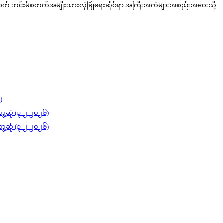
ထအကြိမ်မြောက် ဘင်းမ်စတက်အမျိုးသားလုံခြုံရေးဆိုင်ရာ အကြီးအကဲများအစည်းအဝေးသို့
)
ွေ့ဆုံ (၃-၂-၂၀၂၆)
ွေ့ဆုံ (၃-၂-၂၀၂၆)