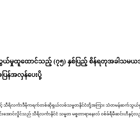
ဆက်သွယ်မှုထူထောင်သည့် (၇၅) နှစ်ပြည့် စိန်ရတုအခါသမယအား
န်အလှန်ပေးပို့
ာ်နှင့် သီရိလင်္ကာဒီမိုကရက်တစ်ဆိုရှယ်လစ်သမ္မတနိုင်ငံတို့အကြား သံတမန်ဆက်သွ
ကြီး မင်းအောင်လှိုင်သည် သီရိလင်္ကာနိုင်ငံ သမ္မတ မစ္စတာရာနေးလ် ဝစ်ခ်ရီမီဆင်းဟီနှင့်