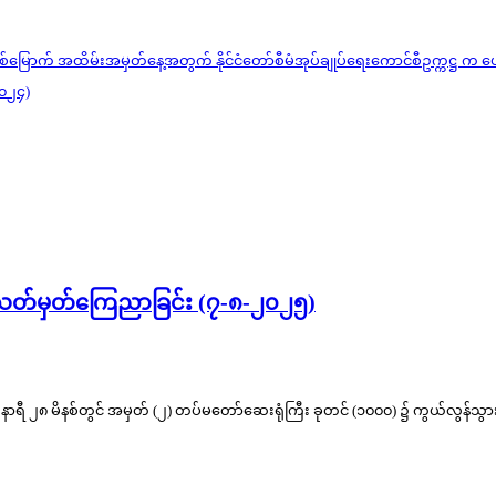
မြောက် အထိမ်းအမှတ်နေ့အတွက် နိုင်ငံတော်စီမံအုပ်ချုပ်ရေးကောင်စီဥက္ကဋ္ဌ က ပ
၂၀၂၄)
 သတ်မှတ်ကြေညာခြင်း (၇-၈-၂၀၂၅)
ရီ ၂၈ မိနစ်တွင် အမှတ် (၂) တပ်မတော်ဆေးရုံကြီး ခုတင် (၁၀၀၀) ၌ ကွယ်လွန်သွားခဲ