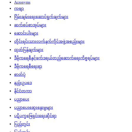
Acronyms
ကဗျာ
ငြိမ်းချမ်းရေးဆောင်ရွက်ချက်များ
ဆက်စပ်စာအုပ်များ
ဆောင်းပါးများ
တိုင်းရင်းသားလက်နက်ကိုင်အဖွဲ့အစည်းများ
ထုတ်ပြန်ချက်များ
ဒီမိုကရေစီနှင့်ဖက်ဒရယ်တည်ဆောက်‌ရေးကိစ္စရပ်များ
ဒီမိုကရေစီရေးရာ
ဓာတ်ပုံ
နည်းဥပဒေ
နိုင်ငံတကာ
ပညာပေး
ပညာပေးဆွေးနွေးမှုများ
ပဋိပက္ခဖြေရှင်းရေးဆိုင်ရာ
ပြည်တွင်း