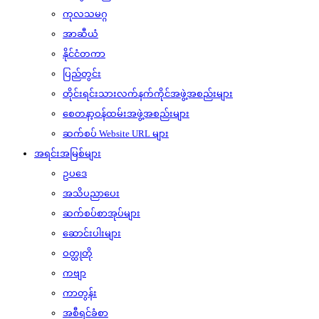
ကုလသမဂ္ဂ
အာဆီယံ
နိုင်ငံတကာ
ပြည်တွင်း
တိုင်းရင်းသားလက်နက်ကိုင်အဖွဲ့အစည်းများ
စေတနာ့ဝန်ထမ်းအဖွဲ့အစည်းများ
ဆက်စပ် Website URL များ
အရင်းအမြစ်များ
ဥပဒေ
အသိပညာပေး
ဆက်စပ်စာအုပ်များ
ဆောင်းပါးများ
ဝတ္ထုတို
ကဗျာ
ကာတွန်း
အစီရင်ခံစာ