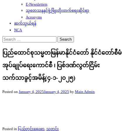
E-Newsletters
သုတေသနနှင့်ဖွံ့ဖြိုးတိုးတက်ရေးဆိုင်ရာ
Acronyms
ဆက်သွယ်ရန်
NCA
Search
for:
ပြည်ထောင်စုသမ္မတမြန်မာနိုင်ငံတော် နိုင်ငံတော်စီမံ
အုပ်ချုပ်ရေးကောင်စီ ၊ ပြစ်ဒဏ်လွတ်ငြိမ်း
သက်သာခွင့်အမိန့်(၄-၁-၂၀၂၅)
Posted on
January 4, 2025
January 4, 2025
by
Main Admin
Posted in
ပြည်တွင်းရေးရာ
,
သတင်း