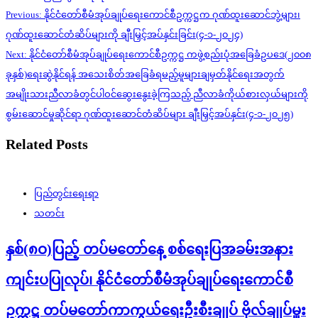
Post
Previous:
နိုင်ငံတော်စီမံအုပ်ချုပ်ရေးကောင်စီဥက္ကဋ္ဌက ဂုဏ်ထူးဆောင်ဘွဲ့များ၊
navigation
ဂုဏ်ထူးဆောင်တံဆိပ်များကို ချီးမြှင့်အပ်နှင်းခြင်း(၄-၁-၂၀၂၄)
Next:
နိုင်ငံတော်စီမံအုပ်ချုပ်ရေးကောင်စီဥက္ကဋ္ဌ ကဖွဲ့စည်းပုံအခြေခံဥပဒေ(၂၀၀၈
ခုနှစ်)ရေးဆွဲနိုင်ရန် အသေးစိတ်အခြေခံရမည့်မူများချမှတ်နိုင်ရေးအတွက်
အမျိုးသားညီလာခံတွင်ပါဝင်ဆွေးနွေးခဲ့ကြသည့် ညီလာခံကိုယ်စားလှယ်များကို
စွမ်းဆောင်မှုဆိုင်ရာ ဂုဏ်ထူးဆောင်တံဆိပ်များ ချီးမြှင့်အပ်နှင်း(၄-၁-၂၀၂၅)
Related Posts
ပြည်တွင်းရေးရာ
သတင်း
နှစ်(၈ဝ)ပြည့် တပ်မတော်နေ့ စစ်ရေးပြအခမ်းအနား
ကျင်းပပြုလုပ်၊ နိုင်ငံတော်စီမံအုပ်ချုပ်ရေးကောင်စီ
ဥက္ကဋ္ဌ တပ်မတော်ကာကွယ်ရေးဦးစီးချုပ် ဗိုလ်ချုပ်မှူး