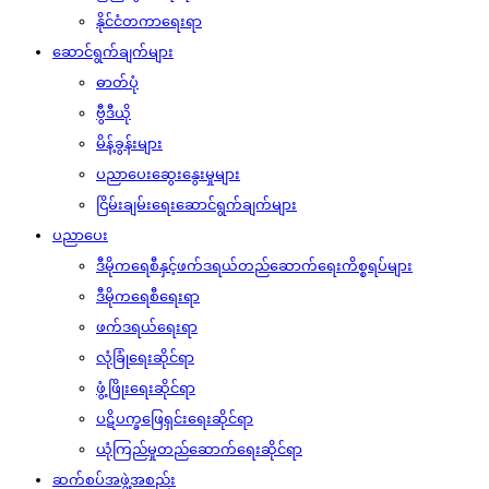
နိုင်ငံတကာရေးရာ
ဆောင်ရွက်ချက်များ
ဓာတ်ပုံ
ဗွီဒီယို
မိန့်ခွန်းများ
ပညာပေးဆွေးနွေးမှုများ
ငြိမ်းချမ်းရေးဆောင်ရွက်ချက်များ
ပညာပေး
ဒီမိုကရေစီနှင့်ဖက်ဒရယ်တည်ဆောက်‌ရေးကိစ္စရပ်များ
ဒီမိုကရေစီရေးရာ
ဖက်ဒရယ်ရေးရာ
လုံခြုံရေးဆိုင်ရာ
ဖွံ့ဖြိုးရေးဆိုင်ရာ
ပဋိပက္ခဖြေရှင်းရေးဆိုင်ရာ
ယုံကြည်မှုတည်ဆောက်ရေးဆိုင်ရာ
ဆက်စပ်အဖွဲ့အစည်း