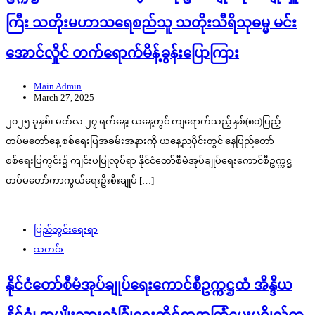
ကြီး သတိုးမဟာသရေစည်သူ သတိုးသီရိသုဓမ္မ မင်း
အောင်လှိုင် တက်ရောက်မိန့်ခွန်းပြောကြား
Main Admin
March 27, 2025
၂၀၂၅ ခုနှစ်၊ မတ်လ ၂၇ ရက်နေ့၊ ယနေ့တွင် ကျရောက်သည့် နှစ်(၈၀)ပြည့်
တပ်မတော်နေ့ စစ်ရေးပြအခမ်းအနားကို ယနေ့ညပိုင်းတွင် နေပြည်တော်
စစ်ရေးပြကွင်း၌ ကျင်းပပြုလုပ်ရာ နိုင်ငံတော်စီမံအုပ်ချုပ်ရေးကောင်စီဥက္ကဋ္ဌ
တပ်မတော်ကာကွယ်ရေးဦးစီးချုပ် […]
ပြည်တွင်းရေးရာ
သတင်း
နိုင်ငံတော်စီမံအုပ်ချုပ်ရေးကောင်စီဥက္ကဋ္ဌထံ အိန္ဒိယ