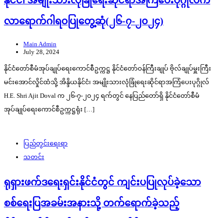
နိုင်ငံ၊ အမျိုးသားလုံခြုံရေးဆိုင်ရာအကြံပေးပုဂ္ဂိုလ်က
လာရောက်ဂါရဝပြုတွေ့ဆုံ(၂၆-၇-၂၀၂၄)
Main Admin
July 28, 2024
နိုင်ငံတော်စီမံအုပ်ချုပ်ရေးကောင်စီဥက္ကဋ္ဌ နိုင်ငံတော်ဝန်ကြီးချုပ် ဗိုလ်ချုပ်မှူးကြီး
မင်းအောင်လှိုင်ထံသို့ အိန္ဒိယနိုင်ငံ၊ အမျိုးသားလုံခြုံရေးဆိုင်ရာအကြံပေးပုဂ္ဂိုလ်
H.E. Shri Ajit Doval က ၂၆-၇-၂၀၂၄ ရက်တွင် နေပြည်တော်ရှိ နိုင်ငံတော်စီမံ
အုပ်ချုပ်ရေးကောင်စီဥက္ကဋ္ဌရုံး […]
ပြည်တွင်းရေးရာ
သတင်း
ရုရှားဖက်ဒရေးရှင်းနိုင်ငံတွင် ကျင်းပပြုလုပ်ခဲ့သော
စစ်ရေးပြအခမ်းအနားသို့ တက်ရောက်ခဲ့သည့်