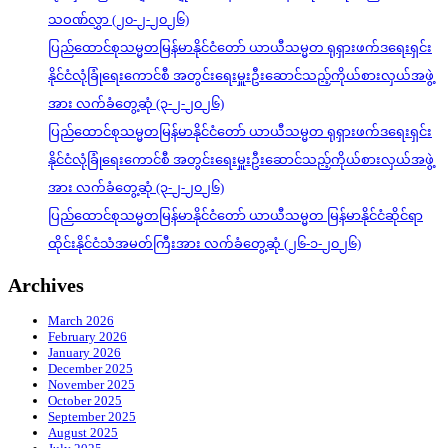
သဝဏ်လွှာ (၂၀-၂-၂၀၂၆)
ပြည်ထောင်စုသမ္မတမြန်မာနိုင်ငံတော် ယာယီသမ္မတ ရုရှားဖက်ဒရေးရှင်း
နိုင်ငံလုံခြုံရေးကောင်စီ အတွင်းရေးမှူးဦးဆောင်သည့်ကိုယ်စားလှယ်အဖွဲ့
အား လက်ခံတွေ့ဆုံ (၃-၂-၂၀၂၆)
ပြည်ထောင်စုသမ္မတမြန်မာနိုင်ငံတော် ယာယီသမ္မတ ရုရှားဖက်ဒရေးရှင်း
နိုင်ငံလုံခြုံရေးကောင်စီ အတွင်းရေးမှူးဦးဆောင်သည့်ကိုယ်စားလှယ်အဖွဲ့
အား လက်ခံတွေ့ဆုံ (၃-၂-၂၀၂၆)
ပြည်ထောင်စုသမ္မတမြန်မာနိုင်ငံတော် ယာယီသမ္မတ မြန်မာနိုင်ငံဆိုင်ရာ
ထိုင်းနိုင်ငံသံအမတ်ကြီးအား လက်ခံတွေ့ဆုံ (၂၆-၁-၂၀၂၆)
Archives
March 2026
February 2026
January 2026
December 2025
November 2025
October 2025
September 2025
August 2025