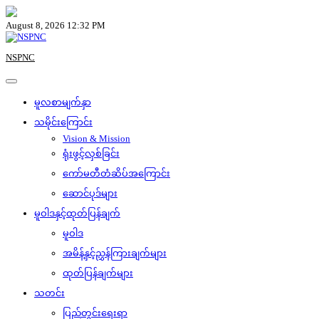
Skip
to
August 8, 2026 12:32 PM
content
NSPNC
မူလစာမျက်နှာ
သမိုင်းကြောင်း
Vision & Mission
ရုံးဖွင့်လှစ်ခြင်း
ကော်မတီတံဆိပ်အကြောင်း
ဆောင်ပုဒ်များ
မူဝါဒနှင့်ထုတ်ပြန်ချက်
မူဝါဒ
အမိန့်နှင့်ညွှန်ကြားချက်များ
ထုတ်ပြန်ချက်များ
သတင်း
ပြည်တွင်းရေးရာ