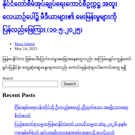
နိုင်ငံတော်စီမံအုပ်ချုပ်ရေးကောင်စီဥက္ကဋ္ဌ အထူး
လေယာဉ်ပေါ်၌ မီဒီယာများ၏ မေးမြန်းမှုများကို
ပြန်လည်ဖြေကြား (၁၀-၅-၂၀၂၅)
Main Admin
May 14, 2025
မြန်မာနိုင်ငံက ဖြစ်ပေါ်ပြောင်းလဲမှုအခြေအနေတွေလည်း အကြမ်းဖျင်းကျွန်တော်
ရှင်းပြနိုင်ခဲ့၊ တွေ့ဆုံဆွေးနွေးရတာလည်း ကောင်းမွန်တဲ့ရလဒ်ကောင်းတွေ ရရှိ
Search
Search
Recent Posts
ငြိမ်းချမ်းရေးပန်းတိုင်သို့ ဦးတည်စေမည့် ညီညွတ်သော အမျိုးသားရေး
စိတ်ဓာတ်
ပြည်ထောင်စုသမ္မတမြန်မာနိုင်ငံတော် ယာယီသမ္မတ ထံမှ ၂၀၂၆ ခုနှစ်၊
(၇၈)နှစ်မြောက် ချင်းအမျိုးသားနေ့အခမ်းအနားသို့ ပေးပို့သည့်