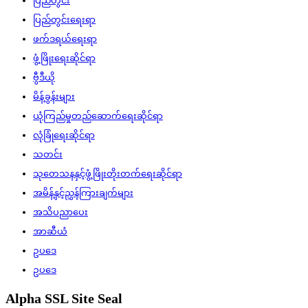
ပြည်တွင်း
ပြည်တွင်းရေးရာ
ဖက်ဒရယ်ရေးရာ
ဖွံ့ဖြိုးရေးဆိုင်ရာ
ဗွီဒီယို
မိန့်ခွန်းများ
ယုံကြည်မှုတည်ဆောက်ရေးဆိုင်ရာ
လုံခြုံရေးဆိုင်ရာ
သတင်း
သုတေသနနှင့်ဖွံ့ဖြိုးတိုးတက်ရေးဆိုင်ရာ
အမိန့်နှင့်ညွှန်ကြားချက်များ
အသိပညာပေး
အာဆီယံ
ဥပဒေ
ဥပဒေ
Alpha SSL Site Seal