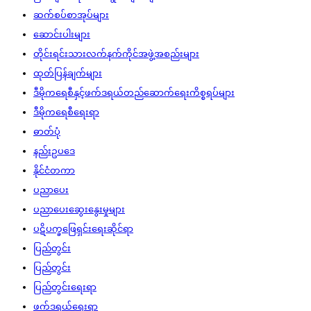
ဆက်စပ်စာအုပ်များ
ဆောင်းပါးများ
တိုင်းရင်းသားလက်နက်ကိုင်အဖွဲ့အစည်းများ
ထုတ်ပြန်ချက်များ
ဒီမိုကရေစီနှင့်ဖက်ဒရယ်တည်ဆောက်‌ရေးကိစ္စရပ်များ
ဒီမိုကရေစီရေးရာ
ဓာတ်ပုံ
နည်းဥပဒေ
နိုင်ငံတကာ
ပညာပေး
ပညာပေးဆွေးနွေးမှုများ
ပဋိပက္ခဖြေရှင်းရေးဆိုင်ရာ
ပြည်တွင်း
ပြည်တွင်း
ပြည်တွင်းရေးရာ
ဖက်ဒရယ်ရေးရာ