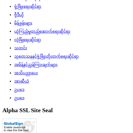
ဖွံ့ဖြိုးရေးဆိုင်ရာ
ဗွီဒီယို
မိန့်ခွန်းများ
ယုံကြည်မှုတည်ဆောက်ရေးဆိုင်ရာ
လုံခြုံရေးဆိုင်ရာ
သတင်း
သုတေသနနှင့်ဖွံ့ဖြိုးတိုးတက်ရေးဆိုင်ရာ
အမိန့်နှင့်ညွှန်ကြားချက်များ
အသိပညာပေး
အာဆီယံ
ဥပဒေ
ဥပဒေ
Alpha SSL Site Seal