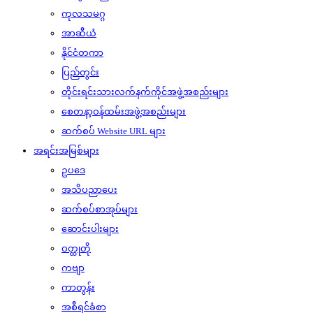
ကုလသမဂ္ဂ
အာဆီယံ
နိုင်ငံတကာ
ပြည်တွင်း
တိုင်းရင်းသားလက်နက်ကိုင်အဖွဲ့အစည်းများ
စေတနာ့ဝန်ထမ်းအဖွဲ့အစည်းများ
ဆက်စပ် Website URL များ
အရင်းအမြစ်များ
ဥပဒေ
အသိပညာပေး
ဆက်စပ်စာအုပ်များ
ဆောင်းပါးများ
ဝတ္ထုတို
ကဗျာ
ကာတွန်း
အစီရင်ခံစာ