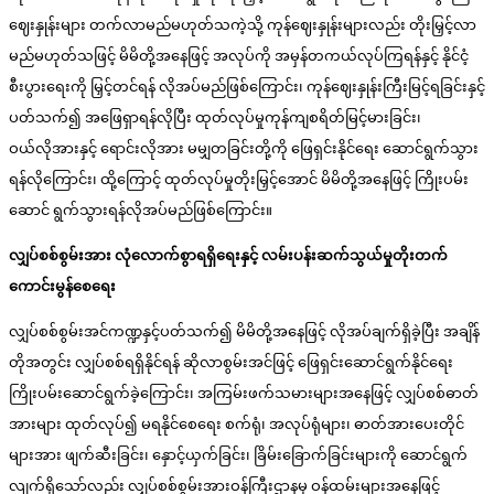
ဈေးနှုန်းများ တက်လာမည်မဟုတ်သကဲ့သို့ ကုန်ဈေးနှုန်းများလည်း တိုးမြှင့်လာ
မည်မဟုတ်သဖြင့် မိမိတို့အနေဖြင့် အလုပ်ကို အမှန်တကယ်လုပ်ကြရန်နှင့် နိုင်ငံ့
စီးပွားရေးကို မြှင့်တင်ရန် လိုအပ်မည်ဖြစ်ကြောင်း၊ ကုန်ဈေးနှုန်းကြီးမြင့်ရခြင်းနှင့်
ပတ်သက်၍ အဖြေရှာရန်လိုပြီး ထုတ်လုပ်မှုကုန်ကျစရိတ်မြင့်မားခြင်း၊
ဝယ်လိုအားနှင့် ရောင်းလိုအား မမျှတခြင်းတို့ကို ဖြေရှင်းနိုင်ရေး ဆောင်ရွက်သွား
ရန်လိုကြောင်း၊ ထို့ကြောင့် ထုတ်လုပ်မှုတိုးမြှင့်အောင် မိမိတို့အနေဖြင့် ကြိုးပမ်း
ဆောင် ရွက်သွားရန်လိုအပ်မည်ဖြစ်ကြောင်း။
လျှပ်စစ်စွမ်းအား လုံလောက်စွာရရှိရေးနှင့် လမ်းပန်းဆက်သွယ်မှုတိုးတက်
ကောင်းမွန်စေရေး
လျှပ်စစ်စွမ်းအင်ကဏ္ဍနှင့်ပတ်သက်၍ မိမိတို့အနေဖြင့် လိုအပ်ချက်ရှိခဲ့ပြီး အချိန်
တိုအတွင်း လျှပ်စစ်ရရှိနိုင်ရန် ဆိုလာစွမ်းအင်ဖြင့် ဖြေရှင်းဆောင်ရွက်နိုင်ရေး
ကြိုးပမ်းဆောင်ရွက်ခဲ့ကြောင်း၊ အကြမ်းဖက်သမားများအနေဖြင့် လျှပ်စစ်ဓာတ်
အားများ ထုတ်လုပ်၍ မရနိုင်စေရေး စက်ရုံ၊ အလုပ်ရုံများ၊ ဓာတ်အားပေးတိုင်
များအား ဖျက်ဆီးခြင်း၊ နှောင့်ယှက်ခြင်း၊ ခြိမ်းခြောက်ခြင်းများကို ဆောင်ရွက်
လျက်ရှိသော်လည်း လျှပ်စစ်စွမ်းအားဝန်ကြီးဌာနမှ ဝန်ထမ်းများအနေဖြင့်