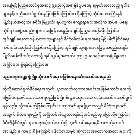
အနေဖြင့် ပြည်ထောင်စုအဆင့် ဖွဲ့စည်းပုံအခြေခံဥပဒေမှ ချမှတ်ထားသည့် မူဝါဒ
များနှင့်အညီဆောင်ရွက်နေခြင်းဖြစ်ကြောင်း၊ ထို့ကြောင့် တိုင်းဒေသကြီးနှင့်
ပြည်နယ်အလိုက်၊ ခရိုင်၊ မြို့နယ်၊ ရပ်ကွက်၊ ကျေးရွာများအလိုက် အုပ်ချုပ်ရေး
ဆိုင်ရာ အဖွဲ့အစည်းများအနေဖြင့် အရည်အချင်းပြည့်ဝနေရန်လိုကြောင်း၊
အုပ်ချုပ်ရေးတာဝန်ယူထားသူများနှင့် နိုင်ငံ့ဝန်ထမ်းများအနေဖြင့် ပါတီနိုင်ငံရေး
ကင်းရှင်းနေရန်လိုကြောင်း၊ ထို့ကြောင့် အုပ်ချုပ်သူများအနေဖြင့် အရည်အချင်း
ပြည့်ဝရန်လိုအပ်သကဲ့သို့ အုပ်ချုပ်မှုအတတ်ပညာ၊ ဥပဒေနှင့် ဒေသဖွံ့ဖြိုးရေး
အမြင်များ ရှိရန်လိုကြောင်း။
ပညာရေးကဏ္ဍ ဖွံ့ဖြိုးတိုးတက်ရေး မဖြစ်မနေဖော်ဆောင်ပေးရမည်
ထိုသို့ဆောင်ရွက်နိုင်ရေးအတွက် ပညာတတ်လူသားအရင်းအမြစ်ကောင်းများကို
မဖြစ်မနေဖော်ဆောင်ပေးရမည်ဖြစ်ပြီး စီးပွားရေးအားကောင်းအောင် ဆောင်ရွက်
ရန်လည်း လိုအပ်မည်ဖြစ်ကြောင်း၊ ပညာတတ်များရှိမှသာလျှင် နိုင်ငံ့အနာဂတ်
အတွက် စိတ်ချရမည်ကို အမြဲတမ်းခံယူထားရန်လိုအပ်မည်ဟု ပြောလိုကြောင်း၊
မိမိတို့နိုင်ငံတွင် ပညာရေးနှင့်ပတ်သက်၍ လွတ်လပ်ရေးမရမီကတည်းကပင်
အားနည်းချက်များရှိခဲ့ကြောင်း၊ နိုင်ငံ၏သမိုင်းကြောင်းအထောက်အထားများကို