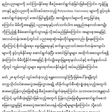
နည်းပညာများကို သင်ကြားနိုင်ရေး စီစဉ်ဆောင်ရွက်ခဲ့ခြင်းဖြစ်ကြောင်း၊ ကွန်ပြူ
တာနှင့် နည်းပညာကို ပေါင်းစပ်ထားသည့် Polytechnic University များကို ဖွင့်လှစ်
ဆောင်ရွက်ခဲ့ရာတွင် အောင်မြင်မှုရှိခဲ့ပြီး အကျိုးရလဒ်များကို တွေ့မြင်ခဲ့ရ
ကြောင်း၊ မိမိတို့အနေဖြင့် ပညာရေးနှင့်ပတ်သက်ပါက ရေရှည်အနာဂတ်အကျိုး
ကိုကြည့်၍ စီမံဆောင်ရွက်သွားရန် လိုအပ်မည်ဖြစ်ကြောင်း၊ အများစုအနေဖြင့်
အလယ်တန်းအဆင့်တွင်ပင် ပညာရေးဆုံးခန်းတိုင်မှုများလည်း ရှိနေကြောင်း၊
ထို့ကြောင့် စိုက်ပျိုးရေး၊ မွေးမြူရေးနှင့် စက်မှုပညာသင်အထက်တန်းကျောင်း
များကို ဖွင့်လှစ်နိုင်ရေး ဆောင်ရွက်ခဲ့ပြီး အောင်မြင်မှုများ အထိုက်အလျောက်ရရှိ
ခဲ့ကြောင်း၊ မိမိတို့နိုင်ငံအနေဖြင့် စိုက်ပျိုးမွေးမြူရေးနယ်ပယ်နှင့် စက်မှုနယ်ပယ်
တို့တွင် ကျွမ်းကျင်သူများ မွေးထုတ်ပေးနိုင်ရန်လို အပ်မည်ဖြစ်ကြောင်း။
မတ် ၂၈ ရက်တွင် လှုပ်ခတ်ခဲ့သည့် မန္တလေးငလျင်ကြီးဖြစ်ပေါ်ခဲ့ချိန်တွင်
တက္ကသိုလ်ဝင်စာမေးပွဲအဖြေလွှာအချို့ ထိခိုက်ပျက်စီးဆုံးရှုံးခဲ့ရသည့်အတွက်
စာမေးပွဲပြန်လည်ဖြေဆိုရန် စီစဉ်ဆောင်ရွက်ခဲ့ရကြောင်း၊ သဘာဝဘေးအန္တရာယ်
ကြောင့် ပျက်စီးခဲ့ရခြင်းဖြစ်သည့်အတွက် ပြန်လည်ဖြေဆိုမှုမဆောင်ရွက်စေဘဲ
ဖြေလျှော့မှုဖြင့် စာမေးပွဲအအောင်ပေးရန် ပြောဆိုမှုများရှိကြောင်း၊ သို့သော်