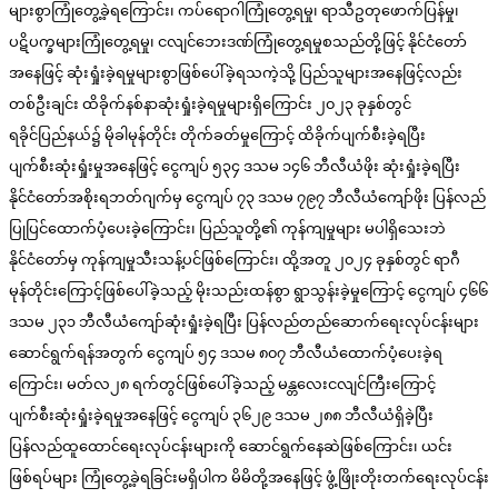
များစွာကြုံတွေ့ခဲ့ရကြောင်း၊ ကပ်ရောဂါကြုံတွေ့ရမှု၊ ရာသီဥတုဖောက်ပြန်မှု၊
ပဋိပက္ခများကြုံတွေ့ရမှု၊ ငလျင်ဘေးဒဏ်ကြုံတွေ့ရမှုစသည်တို့ဖြင့် နိုင်ငံတော်
အနေဖြင့် ဆုံးရှုံးခဲ့ရမှုများစွာဖြစ်ပေါ်ခဲ့ရသကဲ့သို့ ပြည်သူများအနေဖြင့်လည်း
တစ်ဦးချင်း ထိခိုက်နစ်နာဆုံးရှုံးခဲ့ရမှုများရှိကြောင်း ၂၀၂၃ ခုနှစ်တွင်
ရခိုင်ပြည်နယ်၌ မိုခါမုန်တိုင်း တိုက်ခတ်မှုကြောင့် ထိခိုက်ပျက်စီးခဲ့ရပြီး
ပျက်စီးဆုံးရှုံးမှုအနေဖြင့် ငွေကျပ် ၅၃၄ ဒသမ ၁၄၆ ဘီလီယံဖိုး ဆုံးရှုံးခဲ့ရပြီး
နိုင်ငံတော်အစိုးရဘတ်ဂျက်မှ ငွေကျပ် ၇၃ ဒသမ ၇၉၇ ဘီလီယံကျော်ဖိုး ပြန်လည်
ပြုပြင်ထောက်ပံ့ပေးခဲ့ကြောင်း၊ ပြည်သူတို့၏ ကုန်ကျမှုများ မပါရှိသေးဘဲ
နိုင်ငံတော်မှ ကုန်ကျမှုသီးသန့်ပင်ဖြစ်ကြောင်း၊ ထို့အတူ ၂၀၂၄ ခုနှစ်တွင် ရာဂီ
မုန်တိုင်းကြောင့်ဖြစ်ပေါ်ခဲ့သည့် မိုးသည်းထန်စွာ ရွာသွန်းခဲ့မှုကြောင့် ငွေကျပ် ၄၆၆
ဒသမ ၂၃၁ ဘီလီယံကျော်ဆုံးရှုံးခဲ့ရပြီး ပြန်လည်တည်ဆောက်ရေးလုပ်ငန်းများ
ဆောင်ရွက်ရန်အတွက် ငွေကျပ် ၅၄ ဒသမ ၈၀၇ ဘီလီယံထောက်ပံ့ပေးခဲ့ရ
ကြောင်း၊ မတ်လ၂၈ ရက်တွင်ဖြစ်ပေါ်ခဲ့သည့် မန္တလေးငလျင်ကြီးကြောင့်
ပျက်စီးဆုံးရှုံးခဲ့ရမှုအနေဖြင့် ငွေကျပ် ၃၆၂၉ ဒသမ ၂၈၈ ဘီလီယံရှိခဲ့ပြီး
ပြန်လည်ထူထောင်ရေးလုပ်ငန်းများကို ဆောင်ရွက်နေဆဲဖြစ်ကြောင်း၊ ယင်း
ဖြစ်ရပ်များ ကြုံတွေ့ခဲ့ရခြင်းမရှိပါက မိမိတို့အနေဖြင့် ဖွံ့ဖြိုးတိုးတက်ရေးလုပ်ငန်း