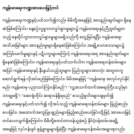
ကျန်းမာရေးကဏ္ဍအားပေးမြှင့်တင်
ကျန်းမာရေးကဏ္ဍနှင့်ပတ်သက်၍လည်း မိမိတို့အနေဖြင့် အားနည်းချက်များ ရှိနေ
ဆဲဖြစ်ကြောင်း၊ နေ့စဉ်လူမှုဘဝလှုပ်ရှားမှုများ၌ ကျန်းမာရေးနှင့်ညီညွတ်မျှတ
သည့် နေထိုင်သွားလာလှုပ်ရှားမှုများမရှိသည်ကို တွေ့မြင်ရပြီး ကျန်းမာရေး
အသိအမြင်များ အားနည်းမှုများရှိနေဆဲဖြစ်ကြောင်း၊ အချို့သောဒေသများ၌
အကြမ်းဖက်မှုများနှင့် ပဋိပက္ခများကြောင့် ကျန်းမာရေးအရ အားနည်းချက်များ
ရှိနေဆဲဖြစ်ကြောင်း၊ ကျန်းမာရေးနှင့်ပတ်သက်ပါက ကျန်းမာရေးဝန်ထမ်းများ
အပြင် ကျန်းမာရေးနှင့် နှီးနွယ်သည့်သူများ၊ ပြည်သူများအားလုံး အတူတကွ
ဆောင်ရွက်ရန် လိုအပ်မည်ဖြစ်ကြောင်း၊ မိမိအနေဖြင့် “ကျန်းမာမှ အလုပ်လုပ်နိုင်
မည်၊ ကျန်းမာမှ ပညာသင်ကြားနိုင်မည်”၊ “လူ့အသက်ထက်အရေးကြီးသည်မှာ
ဘာမျှမရှိ”၊ “ဆေးရုံတိုင်း ဆရာဝန်ရှိရမည်” စသည့်မူဝါဒများချမှတ်၍
ကျန်းမာရေးနှင့်ပတ်သက်၍ လိုအပ်သည့် ကျန်းမာရေးဝန်ထမ်းများ ဖြည့်ဆည်း
ပေးခြင်း၊ အထောက်အကူပြုပစ္စည်းများဖြည့်ဆည်းပေးခြင်းတို့ဖြင့် အားပေးမြှင့်
တင်ပေးလျက်ရှိကြောင်း၊ မိမိတို့စတင်တာဝန်ယူခဲ့စဉ် နိုင်ငံ့ဝန်ထမ်းအချို့
အနေဖြင့် လုပ်ငန်းခွင် စွန့်ခွာမှုများရှိခဲ့ပြီး ကျန်းမာရေးဝန်ထမ်းအများစုလည်း