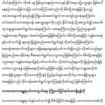
ပါဝင်ခဲ့ကြောင်း၊ ကိုဗစ် ၁၉ ဖြစ်ပွားနေစဉ်ကာလနှင့် နိုင်ငံရေးပဋိပက္ခများ ဖြစ်ပေါ်
နေစဉ်ကာလဖြစ်သဖြင့် ယင်းအကြပ်အတည်းကို မိမိတို့အနေဖြင့် ရှိသည့်
အင်အားများကို စုစည်း၍ ကြိုးပမ်းဆောင်ရွက်ကာ ကျော်လွှားခဲ့ရကြောင်း၊
တပ်မတော်သားဆရာဝန်၊ ဆေးမှူးများကိုလည်း နိုင်ငံအနှံ့သို့ စေလွှတ်၍ ဆေးဝါး
ကုသမှုများဆောင်ရွက်ပေးခဲ့ရကြောင်း၊ အရေးကြီးသည်မှာ ပြည်သူများ၏
ကျန်းမာရေးကိစ္စများ အဆင်ပြေစေရန်ဖြစ်ကြောင်း၊ မိမိတို့အနေဖြင့် ကျန်းမာရေး
နှင့်ပတ်သက်၍ များစွာဖြည့်ဆည်းဆောင်ရွက်ရန် လိုအပ်မည်ဖြစ်ကြောင်း၊
ဆေးရုံအဆောက်အဦများ၊ မြေနေရာများနှင့်ပတ်သက်၍လည်း လိုအပ်သည်များ
ဖြည့်ဆည်းပေးနိုင်ရေး စီမံဆောင်ရွက်ပေးသွားမည်ဖြစ်ကြောင်း၊ မိမိတို့အနေဖြင့်
ပညာရေး၊ ကျန်းမာရေးတို့နှင့်ပတ်သက်ပါက လိုအပ်သည်များကို ဖြည့်ဆည်းမြှင့်
တင်ပေးသွားရန် မဖြစ်မနေလိုအပ်မည်ဖြစ်သဖြင့် သက်ဆိုင်ရာကဏ္ဍအလိုက်
တာဝန်ရှိသူများ၊ တိုင်းဒေသကြီးနှင့် ပြည်နယ်များအလိုက်မှ တာဝန်ရှိသူများ
အနေဖြင့်လည်း ဝိုင်းဝန်းဆောင်ရွက်သွားကြရန်လိုအပ်မည် ဖြစ်ကြောင်း။
သဘာဝဘေးအန္တရာယ်ကာကွယ်ရေး ကြိုတင်ပြင်ဆင်ထားရှိရန်လို
သဘာဝဘေးအန္တရာယ်နှင့်ပတ်သက်၍ မိမိတို့နိုင်ငံအနေဖြင့် သဘာဝဘေးဒဏ်ကို