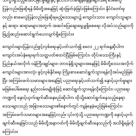
သိက္ခာရှိသည့်အောင်မြင်မှုမျိုးနှင့် နိုင်ငံတကာစံချိန်စံနှုန်းများအရ စာမေးပွဲ
ပြန်လည်ဖြေဆိုရန် မိမိတို့အနေဖြင့် ဆုံးဖြတ်ခဲ့ခြင်းဖြစ်ကြောင်း၊ နိုင်ငံတော်မှ
လည်း စာမေးပွဲပြန်လည်ဖြေဆိုရမည့်ဒေသများ၌ ကျောင်းသား၊ ကျောင်းသူများ
နှင့် ဆရာ၊ ဆရာမများအတွက် အဆင်ပြေချောမွေ့မှုရှိစေရေး လိုအပ်သည်များကို
ဖြည့်ဆည်းဆောင်ရွက်ပေးလျက်ရှိကြောင်း။
ကျောင်းများပြန်လည်ဖွင့်လှစ်ရေးနှင့်ပတ်သက်၍ မေလ ၂၂ ရက်နေ့ဆိုပါက
ကျောင်းအပ်နှံရေးရက်သတ္တပတ်စတင်ပြီဖြစ်ကြောင်း၊ တိုင်းဒေသကြီးနှင့်
ပြည်နယ်အလိုက် ဝန်ကြီးချုပ်များ၊ တာဝန်ရှိသူများအနေဖြင့် မိမိတို့ဒေသအလိုက်
ကျောင်းများအားလုံး ဖွင့်လှစ်နိုင်ရေး ကြိုးစားဆောင်ရွက်သွားရန်လိုအပ်မည်ဖြစ်
ပြီး အကြမ်းဖက်သမားများအနေဖြင့် ပညာရေးနှင့်ပတ်သက်၍ နှောင့်ယှက်မှုများ
မဖြစ်ပေါ်စေရေး နည်းလမ်းမျိုးစုံဖြင့် ဆောင်ရွက်သွားရန်လိုကြောင်း၊ ပညာရေး
ကဏ္ဍကို နှောင့်ယှက်ဖျက်ဆီးနေမည်ဆိုပါက ထိုသို့ဆောင်ရွက်နေသည့်နေရာ
ဒေသများသည် အခြားဒေသများ၏နောက်တွင် ကျန်နေခဲ့မည်ဖြစ်ကြောင်း၊
အကြမ်းဖက်သမားများအနေဖြင့်လည်း ၎င်းကဲ့သို့ ပညာရေးကဏ္ဍကို နှောင့်ယှက်
ဖျက်ဆီးနေခြင်းသည် မိမိတို့အနာဂတ်ကို မိမိတို့ဖျက်ဆီးနေသည်ကို အသိရှိရန်လို
ကြောင်း။