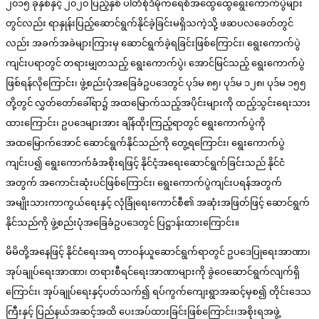
၂၀၁၅ ခုနှစ်နှင့် ၂၀၂၀ ပြည့်နှစ် ပါတီစုံဒီမိုကရေစီအထွေထွေရွေးကောက်ပွဲများ
တွင်လည်း ရာနှုန်းပြည့်ဆောင်ရွက်နိုင်ခဲ့ခြင်းမရှိသကဲ့သို့ ဖဆပလခေတ်တွင်
လည်း အခက်အခဲများကြားမှ ဆောင်ရွက်ခဲ့ရခြင်းဖြစ်ကြောင်း၊ ရွေးကောက်ပွဲ
ကျင်းပရာတွင် တရားမျှတသည့် ရွေးကောက်ပွဲ၊ အောင်မြင်သည့် ရွေးကောက်ပွဲ
ဖြစ်ရန်လိုကြောင်း၊ ဖွဲ့စည်းပုံအခြေခံဥပဒေတွင် ပုဒ်မ ၈၅၊ ပုဒ်မ ၁၂၈၊ ပုဒ်မ ၁၅၅
တို့တွင် လွှတ်တော်ခေါ်ရာ၌ အထမြောက်သည့်အပိုင်းများကို ထည့်သွင်းရေးသား
ထားကြောင်း၊ ဥပဒေများအား ချိန်ထိုးကြည့်ရာတွင် ရွေးကောက်ပွဲကို
အထမြောက်အောင် ဆောင်ရွက်နိုင်သည်ကို တွေ့ရကြောင်း၊ ရွေးကောက်ပွဲ
ကျင်းပ၍ ရွေးကောက်ခံအစိုးရဖြင့် နိုင်ငံ့အရေးဆောင်ရွက်ခြင်းသည် နိုင်ငံ
အတွက် အကောင်းဆုံးပင်ဖြစ်ကြောင်း၊ ရွေးကောက်ပွဲကျင်းပရန်အတွက်
အမျိုးသားကာကွယ်ရေးနှင့် လုံခြုံရေးကောင်စီ၏ အဆုံးအဖြတ်ဖြင့် ဆောင်ရွက်
နိုင်သည်ကို ဖွဲ့စည်းပုံအခြေခံဥပဒေတွင် ပြဋ္ဌာန်းထားကြောင်း။
မိမိတို့အနေဖြင့် နိုင်ငံရေးအရ တာဝန်ယူဆောင်ရွက်ရာတွင် ဥပဒေပြုရေးအာဏာ၊
အုပ်ချုပ်ရေးအာဏာ၊ တရားစီရင်ရေးအာဏာများကို ခွဲဝေဆောင်ရွက်လျက်ရှိ
ကြောင်း၊ အုပ်ချုပ်ရေးနှင့်ပတ်သက်၍ ရပ်ကွက်ကျေးရွာအဆင့်မှစ၍ တိုင်းဒေသ
ကြီးနှင့် ပြည်နယ်အဆင့်အထိ ပေးအပ်ထားခြင်းဖြစ်ကြောင်း၊အစိုးရအဖွဲ့