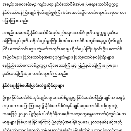
အစည်းအဝေးခန်းမ၌ ကျင်းပရာ နိုင်ငံတော်စီမံအုပ်ချုပ်ရေးကောင်စီဥက္ကဋ္ဌ
နိုင်ငံတော်ဝန်ကြီးချုပ် ဗိုလ်ချုပ်မှူးကြီး မင်းအောင်လှိုင် တက်ရောက်အမှာစကား
ပြောကြားသည်။
အစည်းအဝေးသို့ နိုင်ငံတော်စီမံအုပ်ချုပ်ရေးကောင်စီ ဒုတိယဥက္ကဋ္ဌ ဒုတိယ
ဝန်ကြီးချုပ် ဒုတိယဗိုလ်ချုပ်မှူးကြီး စိုးဝင်း၊ ကောင်စီအတွင်းရေးမှူး ဗိုလ်ချုပ်
ကြီး အောင်လင်းဒွေး၊ တွဲဖက်အတွင်းရေးမှူး ဗိုလ်ချုပ်ကြီး ရဲဝင်းဦး၊ ကောင်စီ
အဖွဲ့ဝင်များ၊ ပြည်ထောင်စုအဆင့်ပုဂ္ဂိုလ်များ၊ ပြည်ထောင်စုဝန်ကြီးများ၊
နေပြည်တော်ကောင်စီဥက္ကဋ္ဌ၊ တိုင်းဒေသကြီးနှင့် ပြည်နယ်ဝန်ကြီးချုပ်များ၊
ဒုတိယဝန်ကြီးများ တက်ရောက်ကြသည်။
နိုင်ငံရေးဖြစ်ပေါ်ပြောင်းလဲမှုဆိုင်ရာများ
ဦးစွာ နိုင်ငံတော်စီမံအုပ်ချုပ်ရေးကောင်စီဥက္ကဋ္ဌ နိုင်ငံတော်ဝန်ကြီးချုပ်က အဖွင့်
အမှာစကားပြောကြားရာ၌ နိုင်ငံတော်စီမံအုပ်ချုပ်ရေးကောင်စီအစိုးရအဖွဲ့
အနေဖြင့် ၂၀၂၀ ပြည့်နှစ် ပါတီစုံဒီမိုကရေစီအထွေထွေရွေးကောက်ပွဲတွင် မဲမသ
မာမှုများ ဖြစ်ပွားခဲ့ခြင်းကြောင့် ဖွဲ့စည်းပုံအခြေခံဥပဒေ (၂၀၀၈ခုနှစ်) နှင့်အညီ
နိုင်ငံတော်တာဝန်များကို ထမ်းဆောင်ခဲ့ရခြင်းဖြစ်ကြောင်း၊ တာဝန်စတင်ထမ်း