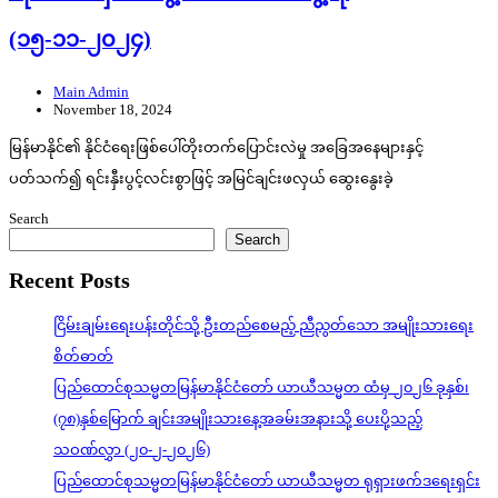
(၁၅-၁၁-၂၀၂၄)
Main Admin
November 18, 2024
မြန်မာနိုင်၏ နိုင်ငံရေးဖြစ်ပေါ်တိုးတက်ပြောင်းလဲမှု အခြေအနေများနှင့်
ပတ်သက်၍ ရင်းနှီးပွင့်လင်းစွာဖြင့် အမြင်ချင်းဖလှယ် ဆွေးနွေးခဲ့
Search
Search
Recent Posts
ငြိမ်းချမ်းရေးပန်းတိုင်သို့ ဦးတည်စေမည့် ညီညွတ်သော အမျိုးသားရေး
စိတ်ဓာတ်
ပြည်ထောင်စုသမ္မတမြန်မာနိုင်ငံတော် ယာယီသမ္မတ ထံမှ ၂၀၂၆ ခုနှစ်၊
(၇၈)နှစ်မြောက် ချင်းအမျိုးသားနေ့အခမ်းအနားသို့ ပေးပို့သည့်
သဝဏ်လွှာ (၂၀-၂-၂၀၂၆)
ပြည်ထောင်စုသမ္မတမြန်မာနိုင်ငံတော် ယာယီသမ္မတ ရုရှားဖက်ဒရေးရှင်း