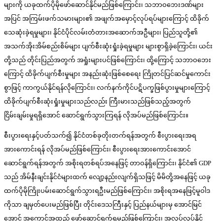
များကို ယခုထက်ပိုမိုဖော်ဆောင်နိုင်မည်ဖြစ်ကြောင်း၊ သဘာဝဘေးဒဏ်များ
အပြင် အကြမ်းဖက်သမားများ၏ အဖျက်အမှောင့်လုပ်ရပ်များကြောင့် ထိခိုက်
သေဆုံးခဲ့ရမှုများ၊ နိုင်ငံပိုင်လမ်းတံတားအဆောက်အဦများ၊ ပြည်သူတို့၏
အသက်အိုးအိမ်စည်းစိမ်များ ပျက်စီးဆုံးရှုံးခဲ့ရမှုများ များစွာရှိခဲ့ကြောင်း၊ ယင်း
တို့သည် တိုင်းပြည်အတွက် အရှုံးများပင်ဖြစ်ကြောင်း၊ ထို့ကြောင့် သဘာဝဘေး
ကြောင့် ထိခိုက်ပျက်စီးမှုများ အနည်းဆုံးဖြစ်စေရေး ကြိုတင်ပြင်ဆင်မှုကောင်း
စွာဖြင့် ကာကွယ်နိုင်ရန်လိုကြောင်း၊ လက်နက်ကိုင်ပဋိပက္ခဖြစ်ပွားမှုများကြောင့်
ထိခိုက်ပျက်စီးဆုံးရှုံးမှုများသည်လည်း ကြီးမားသည်ဖြစ်သည့်အတွက်
ငြိမ်းချမ်းမှုရရှိအောင် ဆောင်ရွက်သွားကြရန် လိုအပ်မည်ဖြစ်ကြောင်း။
စီးပွားရေးနှင့်ပတ်သက်၍ နိုင်ငံတစ်ခုတိုးတက်ရန်အတွက် စီးပွားရေးအရ
အားကောင်းရန် လိုအပ်မည်ဖြစ်ကြောင်း၊ စီးပွားရေးအားကောင်းအောင်
ဆောင်ရွက်ရန်အတွက် အစိုးရတစ်ရပ်အနေဖြင့် တာဝန်ရှိကြောင်း၊ နိုင်ငံ၏ GDP
သည် အိမ်နီးချင်းနိုင်ငံများထက် လျော့နည်းလျက်ရှိသဖြင့် မိမိတို့အနေဖြင့် ယခု
ထက်ပိုမိုကြိုးပမ်းဆောင်ရွက်သွားရဦးမည်ဖြစ်ကြောင်း၊ အစိုးရအနေဖြင့်မူဝါဒ
ကိုသာ ချမှတ်ပေးမည်ဖြစ်ပြီး တိုင်းဒေသကြီးနှင့် ပြည်နယ်များမှ အောင်မြင်
အောင် အကောင်အထည် ဖော်ဆောင်ရွက်ရမည်ဖြစ်ကြောင်း၊ အလုပ်လုပ်နိုင်