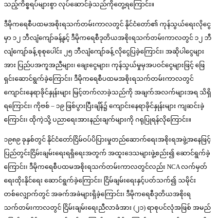
သည့်ကိစ္စရပ်များစွာ လုပ်ဆောင်ခဲ့သည်ကိုတွေ့ရကြောင်း။
ဒီမိုကရေစီပထမအစိုးရသက်တမ်းကာလတွင် နိုင်ငံတော်၏ ကုန်သွယ်ရေးလိုငွေ
မှာ ၁၂ ဘီလျံကျော်ခန့်နှင့် ဒီမိုကရေစီဒုတိယအစိုးရသက်တမ်းကာလတွင် ၁၂ ဘီ
လျံကျော်ခန့် စုစုပေါင်း ၂၅ ဘီလျံကျော်ခန့် လိုငွေပြခဲ့ကြောင်း၊ အဆိုပါငွေများ
အား ပြည်ပအကူအညီများ၊ ချေးငွေများ၊ ကုန်သွယ်မှုမှအပဝင်ငွေများဖြင့် ဖြေ
ရှင်းဆောင်ရွက်ခဲ့ကြောင်း၊ ဒီမိုကရေစီပထမအစိုးရသက်တမ်းကာလတွင်
ကျောင်းနေရာခိုင်နှုန်းများ မြင့်တက်လာခဲ့သည်ကို အချက်အလက်များအရ သိရှိ
ရကြောင်း၊ ကိုဗစ် – ၁၉ ဖြစ်ပွားပြီးချိန်၌ ကျောင်းနေရာခိုင်နှုန်းများ ကျဆင်းခဲ့
ကြောင်း၊ ထိုကဲ့သို့ ပညာရေးအားနည်းချက်များကို ဂရုပြုရန်လိုကြောင်း။
၁၉၈၉ ခုနှစ်တွင် နိုင်ငံတော်ငြိမ်ဝပ်ပိပြားမှုတည်ဆောက်ရေးအစိုးရအဖွဲ့အနေဖြင့်
ပြည်တွင်းငြိမ်းချမ်းရေးရရှိရေးအတွက် အထူးဒေသများဖွဲ့စည်း၍ ဆောင်ရွက်ခဲ့
ကြောင်း၊ ဒီမိုကရေစီပထမအစိုးရသက်တမ်းကာလတွင်လည်း NCA လက်မှတ်
ရေးထိုးနိုင်ရေး ဆောင်ရွက်ခဲ့ကြောင်း၊ ငြိမ်ချမ်းရေးနှင့်ပတ်သက်၍ သမိုင်း
တစ်လျှောက်တွင် အခက်အခဲများရှိခဲ့ကြောင်း၊ ဒီမိုကရေစီဒုတိယအစိုးရ
သက်တမ်းကာလတွင် ငြိမ်းချမ်းရေးညီလာခံအား (၂၁) ရာစုပင်လုံအဖြစ် အမည်