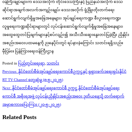
ဝန်ကြီးချုပ်များက ဒေသအလိုက် တိုင်းဒေသကြီးနှင့် ပြည်နယ်အလိုက် ဒေသ
ဆိုင်ရာအချက်အလက်အကျဉ်းချုပ်၊ ဒေသအလိုက် ဖွံ့ဖြိုးတိုးတက်ရေး
ဆောင်ရွက်လျက်ရှိမှုအခြေအနေများ၊ အုပ်ချုပ်ရေးကဏ္ဍ၊ စီးပွားရေးကဏ္ဍ၊
လူမှုရေးကဏ္ဍဆိုင်ရာများတွင် လုပ်ငန်းဆောင်ရွက်လျက်ရှိမှုအခြေအနေများ၊
အထွေထွေတင်ပြချက်များနှင့်စပ်လျဉ်း၍ အသီးသီးဆွေးနွေးတင်ပြခဲ့ပြီး ညှိနှိုင်း
အစည်းအဝေးပထမနေ့ကို ညနေပိုင်းတွင် ရပ်နားခဲ့ကြောင်း သတင်းရရှိသည်။
မှီငြမ်း။ ပြန်ကြားရေးဝန်ကြီးဌာန
Posted in
ပြည်တွင်းရေးရာ
,
သတင်း
Post
Previous:
နိုင်ငံတော်စီမံအုပ်ချုပ်ရေးကောင်စီဥက္ကဋ္ဌနှင့် ရုရှားဖက်ဒရေးရှင်းနိုင်ငံ
navigation
RT TV Channel တွေ့ဆုံမှု (၈-၅-၂၀၂၅)
Next:
နိုင်ငံတော်စီမံအုပ်ချုပ်ရေးကောင်စီ ဥက္ကဋ္ဌ နိုင်ငံတော်စီမံအုပ်ချုပ်ရေး
ကောင်စီ အစိုးရအဖွဲ့ လုပ်ငန်းညှိနှိုင်းအစည်းအဝေး ဒုတိယနေ့သို့ တက်ရောက်
အမှာစကားပြောကြား (၂၀-၅-၂၀၂၅)
Related Posts