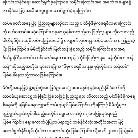
ပြောင်းလဲနိုင်ရေး ဆောင်ရွက်ခဲ့ကြောင်း၊ သမိုင်းကြောင်းအရ အခက်အခဲများရှိ
လာနိုင်သဖြင့် အသိပေးမှုများဆောင်ရွက်ခဲ့ရကြောင်း။
တပ်မတော်အနေဖြင့် ပြည်သူများလိုလားသည့် ပါတီစုံဒီမိုကရေစီလမ်းကြောင်း
ကို ဖော်ဆောင်ပေးခဲ့ကြောင်း၊ ၁၉၈၈ ခုနှစ်ကတည်းက ပြည်သူများ လိုလားသည့်
ပါတီစုံဒီမိုကရေစီလမ်းကြောင်းပေါ်၌ လျှောက်လှမ်းရန် တပ်မတော်က ကြေညာခဲ့
ပြီးဖြစ်ကြောင်း၊ မိမိတို့နိုင်ငံ၏ ဖြတ်သန်းခဲ့ရသည့် သမိုင်းကြောင်းများအရ
ဗိုလ်မှူးကြီးဟောင်း တင်မောင်ရေးသားသည့် “တိုင်းပြည်က နုနု၊ မုန်တိုင်းက ထန်
ထန်” ဆိုသည့်အတိုင်း ၎င်းအချိန်က “ဒီမိုကရေစီက နုနု၊ မုန်တိုင်းက ထန်ထန်”
ဖြစ်ပေါ်နေသည့်ကာလဖြစ်ကြောင်း။
မိမိတို့အနေဖြင့် ဖွဲ့စည်းပုံအခြေခံဥပဒေ (၂၀၀၈ ခုနှစ်) နှင့်အညီ နိုင်ငံတော်ကို
တာဝန်ယူဆောင်ရွက်ခဲ့ခြင်းဖြစ်သဖြင့် ပြည်သူများ လိုလားသည့် ပါတီစုံဒီမိုကရေ
စီစနစ်ကို မဖြစ်မနေလျှောက်လှမ်းရမည်ဖြစ်ကြောင်း၊ ထို့ကြောင့် မိမိတို့မူလ
ရည်ရွယ်ချက်တွင်ပါသည့်အတိုင်း ရွေးကောက်ပွဲ ကျင်းပပြုလုပ်ရမည်
ဖြစ်ကြောင်း၊ ရွေးကောက်ပွဲပြုလုပ်ရာတွင် တစ်နိုင်ငံလုံးအတိုင်းအတာဖြင့်
ဆောင်ရွက်နိုင်မည်ဆိုပါက အကောင်းဆုံးဖြစ်ကြောင်း၊ သို့သော် ၂၀၁၀ ပြည့်နှစ်၊