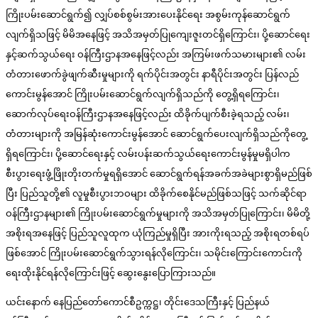
ကြိုးပမ်းဆောင်ရွက်၍ လျှပ်စစ်စွမ်းအားပေးနိုင်ရေး အစွမ်းကုန်ဆောင်ရွက်
လျက်ရှိသဖြင့် မိမိအနေဖြင့် အသိအမှတ်ပြုကျေးဇူးတင်ရှိကြောင်း၊ ပို့ဆောင်ရေး
နှင့်ဆက်သွယ်ရေး ဝန်ကြီးဌာနအနေဖြင့်လည်း အကြမ်းဖက်သမားများ၏ လမ်း
တံတားဖောက်ခွဲဖျက်ဆီးမှုများကို ရက်ပိုင်းအတွင်း နာရီပိုင်းအတွင်း ပြန်လည်
ကောင်းမွန်အောင် ကြိုးပမ်းဆောင်ရွက်လျက်ရှိသည်ကို တွေ့ရှိရကြောင်း၊
ဆောက်လုပ်ရေးဝန်ကြီးဌာနအနေဖြင့်လည်း ထိခိုက်ပျက်စီးခဲ့ရသည့် လမ်း၊
တံတားများကို အမြန်ဆုံးကောင်းမွန်အောင် ဆောင်ရွက်ပေးလျက်ရှိသည်ကိုတွေ့
ရှိရကြောင်း၊ ပို့ဆောင်ရေးနှင့် လမ်းပန်းဆက်သွယ်ရေးကောင်းမွန်မှုမရှိပါက
စီးပွားရေးဖွံ့ဖြိုးတိုးတက်မှုရရှိအောင် ဆောင်ရွက်ရန်အခက်အခဲများစွာရှိမည်ဖြစ်
ပြီး ပြည်သူတို့၏ လူမှုစီးပွားဘဝများ ထိခိုက်စေနိုင်မည်ဖြစ်သဖြင့် သက်ဆိုင်ရာ
ဝန်ကြီးဌာနများ၏ ကြိုးပမ်းဆောင်ရွက်မှုများကို အသိအမှတ်ပြုကြောင်း၊ မိမိတို့
အစိုးရအနေဖြင့် ပြည်သူလူထုက ယုံကြည်မှုရှိပြီး အားကိုးရသည့် အစိုးရတစ်ရပ်
ဖြစ်အောင် ကြိုးပမ်းဆောင်ရွက်သွားရန်လိုကြောင်း၊ သမိုင်းကြောင်းကောင်းကို
ရေးထိုးနိုင်ရန်လိုကြောင်းဖြင့် ဆွေးနွေးပြောကြားသည်။
ယင်းနောက် နေပြည်တော်ကောင်စီဥက္ကဋ္ဌ၊ တိုင်းဒေသကြီးနှင့် ပြည်နယ်