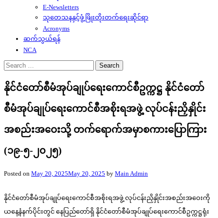
E-Newsletters
သုတေသနနှင့်ဖွံ့ဖြိုးတိုးတက်ရေးဆိုင်ရာ
Acronyms
ဆက်သွယ်ရန်
NCA
Search
for:
နိုင်ငံတော်စီမံအုပ်ချုပ်ရေးကောင်စီဥက္ကဋ္ဌ နိုင်ငံတော်
စီမံအုပ်ချုပ်ရေးကောင်စီအစိုးရအဖွဲ့ လုပ်ငန်းညှိနှိုင်း
အစည်းအဝေးသို့ တက်ရောက်အမှာစကားပြောကြား
(၁၉-၅-၂၀၂၅)
Posted on
May 20, 2025
May 20, 2025
by
Main Admin
နိုင်ငံတော်စီမံအုပ်ချုပ်ရေးကောင်စီအစိုးရအဖွဲ့ လုပ်ငန်းညှိနှိုင်းအစည်းအဝေးကို
ယနေ့နံနက်ပိုင်းတွင် နေပြည်တော်ရှိ နိုင်ငံတော်စီမံအုပ်ချုပ်ရေးကောင်စီဥက္ကဋ္ဌရုံး