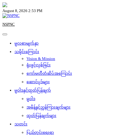
Skip
to
August 8, 2026 2:53 PM
content
NSPNC
မူလစာမျက်နှာ
သမိုင်းကြောင်း
Vision & Mission
ရုံးဖွင့်လှစ်ခြင်း
ကော်မတီတံဆိပ်အကြောင်း
ဆောင်ပုဒ်များ
မူဝါဒနှင့်ထုတ်ပြန်ချက်
မူဝါဒ
အမိန့်နှင့်ညွှန်ကြားချက်များ
ထုတ်ပြန်ချက်များ
သတင်း
ပြည်တွင်းရေးရာ