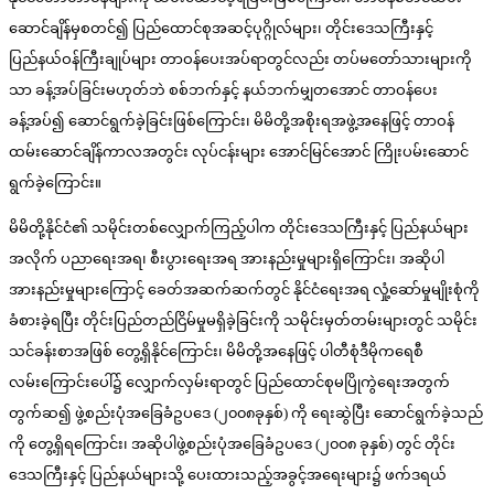
ဆောင်ချိန်မှစတင်၍ ပြည်ထောင်စုအဆင့်ပုဂ္ဂိုလ်များ၊ တိုင်းဒေသကြီးနှင့်
ပြည်နယ်ဝန်ကြီးချုပ်များ တာဝန်ပေးအပ်ရာတွင်လည်း တပ်မတော်သားများကို
သာ ခန့်အပ်ခြင်းမဟုတ်ဘဲ စစ်ဘက်နှင့် နယ်ဘက်မျှတအောင် တာဝန်ပေး
ခန့်အပ်၍ ဆောင်ရွက်ခဲ့ခြင်းဖြစ်ကြောင်း၊ မိမိတို့အစိုးရအဖွဲ့အနေဖြင့် တာဝန်
ထမ်းဆောင်ချိန်ကာလအတွင်း လုပ်ငန်းများ အောင်မြင်အောင် ကြိုးပမ်းဆောင်
ရွက်ခဲ့ကြောင်း။
မိမိတို့နိုင်ငံ၏ သမိုင်းတစ်လျှောက်ကြည့်ပါက တိုင်းဒေသကြီးနှင့် ပြည်နယ်များ
အလိုက် ပညာရေးအရ၊ စီးပွားရေးအရ အားနည်းမှုများရှိကြောင်း၊ အဆိုပါ
အားနည်းမှုများကြောင့် ခေတ်အဆက်ဆက်တွင် နိုင်ငံရေးအရ လှုံ့ဆော်မှုမျိုးစုံကို
ခံစားခဲ့ရပြီး တိုင်းပြည်တည်ငြိမ်မှုမရှိခဲ့ခြင်းကို သမိုင်းမှတ်တမ်းများတွင် သမိုင်း
သင်ခန်းစာအဖြစ် တွေ့ရှိနိုင်ကြောင်း၊ မိမိတို့အနေဖြင့် ပါတီစုံဒီမိုကရေစီ
လမ်းကြောင်းပေါ်၌ လျှောက်လှမ်းရာတွင် ပြည်ထောင်စုမပြိုကွဲရေးအတွက်
တွက်ဆ၍ ဖွဲ့စည်းပုံအခြေခံဥပဒေ (၂၀၀၈ခုနှစ်) ကို ရေးဆွဲပြီး ဆောင်ရွက်ခဲ့သည်
ကို တွေ့ရှိရကြောင်း၊ အဆိုပါဖွဲ့စည်းပုံအခြေခံဥပဒေ (၂၀၀၈ ခုနှစ်) တွင် တိုင်း
ဒေသကြီးနှင့် ပြည်နယ်များသို့ ပေးထားသည့်အခွင့်အရေးများ၌ ဖက်ဒရယ်