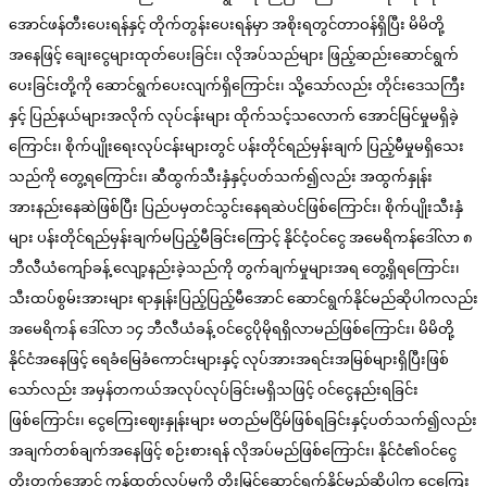
အောင်ဖန်တီးပေးရန်နှင့် တိုက်တွန်းပေးရန်မှာ အစိုးရတွင်တာဝန်ရှိပြီး မိမိတို့
အနေဖြင့် ချေးငွေများထုတ်ပေးခြင်း၊ လိုအပ်သည်များ ဖြည့်ဆည်းဆောင်ရွက်
ပေးခြင်းတို့ကို ဆောင်ရွက်ပေးလျက်ရှိကြောင်း၊ သို့သော်လည်း တိုင်းဒေသကြီး
နှင့် ပြည်နယ်များအလိုက် လုပ်ငန်းများ ထိုက်သင့်သလောက် အောင်မြင်မှုမရှိခဲ့
ကြောင်း၊ စိုက်ပျိုးရေးလုပ်ငန်းများတွင် ပန်းတိုင်ရည်မှန်းချက် ပြည့်မီမှုမရှိသေး
သည်ကို တွေ့ရကြောင်း၊ ဆီထွက်သီးနှံနှင့်ပတ်သက်၍လည်း အထွက်နှုန်း
အားနည်းနေဆဲဖြစ်ပြီး ပြည်ပမှတင်သွင်းနေရဆဲပင်ဖြစ်ကြောင်း၊ စိုက်ပျိုးသီးနှံ
များ ပန်းတိုင်ရည်မှန်းချက်မပြည့်မီခြင်းကြောင့် နိုင်ငံ့ဝင်ငွေ အမေရိကန်ဒေါ်လာ ၈
ဘီလီယံကျော်ခန့် လျော့နည်းခဲ့သည်ကို တွက်ချက်မှုများအရ တွေ့ရှိရကြောင်း၊
သီးထပ်စွမ်းအားများ ရာနှုန်းပြည့်ပြည့်မီအောင် ဆောင်ရွက်နိုင်မည်ဆိုပါကလည်း
အမေရိကန် ဒေါ်လာ ၁၄ ဘီလီယံခန့် ဝင်ငွေပိုမိုရရှိလာမည်ဖြစ်ကြောင်း၊ မိမိတို့
နိုင်ငံအနေဖြင့် ရေခံမြေခံကောင်းများနှင့် လုပ်အားအရင်းအမြစ်များရှိပြီးဖြစ်
သော်လည်း အမှန်တကယ်အလုပ်လုပ်ခြင်းမရှိသဖြင့် ဝင်ငွေနည်းရခြင်း
ဖြစ်ကြောင်း၊ ငွေကြေးဈေးနှုန်းများ မတည်မငြိမ်ဖြစ်ရခြင်းနှင့်ပတ်သက်၍လည်း
အချက်တစ်ချက်အနေဖြင့် စဉ်းစားရန် လိုအပ်မည်ဖြစ်ကြောင်း၊ နိုင်ငံ၏ဝင်ငွေ
တိုးတက်အောင် ကုန်ထုတ်လုပ်မှုကို တိုးမြှင့်ဆောင်ရွက်နိုင်မည်ဆိုပါက ငွေကြေး