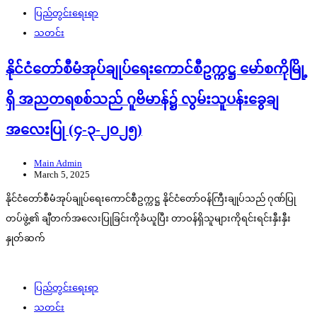
ပြည်တွင်းရေးရာ
သတင်း
နိုင်ငံတော်စီမံအုပ်ချုပ်ရေးကောင်စီဥက္ကဋ္ဌ မော်စကိုမြို့
ရှိ အညတရစစ်သည် ဂူဗိမာန်၌ လွမ်းသူပန်းခွေချ
အလေးပြု (၄-၃-၂၀၂၅)
Main Admin
March 5, 2025
နိုင်ငံတော်စီမံအုပ်ချုပ်ရေးကောင်စီဥက္ကဋ္ဌ နိုင်ငံတော်ဝန်ကြီးချုပ်သည် ဂုဏ်ပြု
တပ်ဖွဲ့၏ ချီတက်အလေးပြုခြင်းကိုခံယူပြီး တာဝန်ရှိသူများကိုရင်းရင်းနှီးနှီး
နှုတ်ဆက်
ပြည်တွင်းရေးရာ
သတင်း