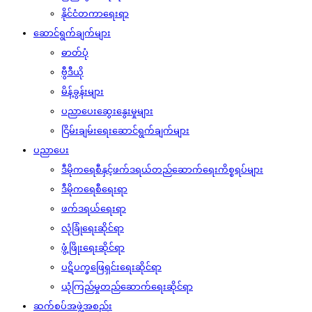
နိုင်ငံတကာရေးရာ
ဆောင်ရွက်ချက်များ
ဓာတ်ပုံ
ဗွီဒီယို
မိန့်ခွန်းများ
ပညာပေးဆွေးနွေးမှုများ
ငြိမ်းချမ်းရေးဆောင်ရွက်ချက်များ
ပညာပေး
ဒီမိုကရေစီနှင့်ဖက်ဒရယ်တည်ဆောက်‌ရေးကိစ္စရပ်များ
ဒီမိုကရေစီရေးရာ
ဖက်ဒရယ်ရေးရာ
လုံခြုံရေးဆိုင်ရာ
ဖွံ့ဖြိုးရေးဆိုင်ရာ
ပဋိပက္ခဖြေရှင်းရေးဆိုင်ရာ
ယုံကြည်မှုတည်ဆောက်ရေးဆိုင်ရာ
ဆက်စပ်အဖွဲ့အစည်း