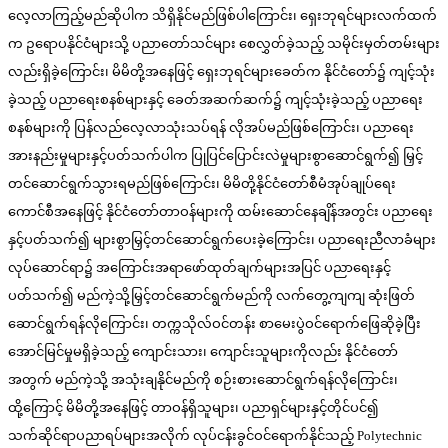
လေ့လာကြည့်မည်ဆိုပါက သိရှိနိုင်မည်ဖြစ်ပါကြောင်း၊ ရှေးဘုရင်များလက်ထက်
က ဥရောပနိုင်ငံများသို့ ပညာတော်သင်များ စေလွှတ်ခဲ့သည့် သမိုင်းမှတ်တမ်းများ
လည်းရှိခဲ့ကြောင်း၊ မိမိတို့အနေဖြင့် ရှေးဘုရင်များခေတ်က နိုင်ငံတော်၌ ကျင့်သုံး
ခဲ့သည့် ပညာရေးစနစ်များနှင့် ခေတ်အဆက်ဆက်၌ ကျင့်သုံးခဲ့သည့် ပညာရေး
စနစ်များကို ပြန်လည်လေ့လာသုံးသပ်ရန် လိုအပ်မည်ဖြစ်ကြောင်း၊ ပညာရေး
အားနည်းမှုများနှင့်ပတ်သက်ပါက ပြုပြင်ပြောင်းလဲမှုများစွာဆောင်ရွက်၍ မြှင့်
တင်ဆောင်ရွက်သွားရမည်ဖြစ်ကြောင်း၊ မိမိတို့နိုင်ငံတော်စီမံအုပ်ချုပ်ရေး
ကောင်စီအနေဖြင့် နိုင်ငံတော်တာဝန်များကို ထမ်းဆောင်နေချိန်အတွင်း ပညာရေး
နှင့်ပတ်သက်၍ များစွာမြှင့်တင်ဆောင်ရွက်ပေးခဲ့ကြောင်း၊ ပညာရေးညီလာခံများ
လုပ်ဆောင်ရာ၌ အကြောင်းအရာဖော်ထုတ်ချက်များအပြင် ပညာရေးနှင့်
ပတ်သက်၍ မည်ကဲ့သို့မြှင့်တင်ဆောင်ရွက်မည်ကို လက်တွေ့ကျကျ ဆုံးဖြတ်
ဆောင်ရွက်ရန်လိုကြောင်း၊ တက္ကသိုလ်ဝင်တန်း စာမေးပွဲဝင်ရောက်ဖြေဆိုခဲ့ပြီး
အောင်မြင်မှုမရှိခဲ့သည့် ကျောင်းသား၊ ကျောင်းသူများကိုလည်း နိုင်ငံတော်
အတွက် မည်ကဲ့သို့ အသုံးချနိုင်မည်ကို စဉ်းစားဆောင်ရွက်ရန်လိုကြောင်း၊
ထို့ကြောင့် မိမိတို့အနေဖြင့် တာဝန်ရှိသူများ၊ ပညာရှင်များနှင့်တိုင်ပင်၍
သက်ဆိုင်ရာပညာရပ်များအလိုက် လုပ်ငန်းခွင်ဝင်ရောက်နိုင်သည့် Polytechnic