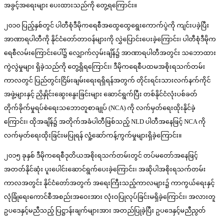
အခွင့်အရေးများ ပေးထားသည်ကို တွေ့ရကြောင်း။
၂၀၁၀ ပြည့်နှစ်တွင် ပါတီစုံဒီမိုကရေစီအထွေထွေရွေးကောက်ပွဲကို ကျင်းပခဲ့ပြီး
အာဏာရပါတီကို နိုင်ငံတော်တာဝန်များကို လွှဲပြောင်းပေးခဲ့ကြောင်း၊ ပါတီစုံဒီမိုက
ရေစီလမ်းကြောင်းပေါ်၌ လျှောက်လှမ်းချိန်၌ အာဏာရပါတီအတွင်း သဘောထား
ကွဲလွဲမှုများ ရှိခဲ့သည်ကို တွေ့ရှိရကြောင်း၊ ဒီမိုကရေစီပထမအစိုးရသက်တမ်း
ကာလတွင် ပြည်တွင်းငြိမ်းချမ်းရေးရရှိရန်အတွက် တိုင်းရင်းသားလက်နက်ကိုင်
အဖွဲ့များနှင့် ညှိနှိုင်းဆွေးနွေးခြင်းများ ဆောင်ရွက်ပြီး တစ်နိုင်ငံလုံးပစ်ခတ်
တိုက်ခိုက်မှုရပ်စဲရေးသဘောတူစာချုပ် (NCA) ကို လက်မှတ်ရေးထိုးနိုင်ခဲ့
ကြောင်း၊ ထိုအချိန်၌ အတိုက်အခံပါတီဖြစ်သည့် NLD ပါတီအနေဖြင့် NCA ကို
လက်မှတ်ရေးထိုးခြင်းမပြုရန် လှုံ့ဆော်ကန့်ကွက်မှုများရှိခဲ့ကြောင်း။
၂၀၁၅ ခုနှစ် ဒီမိုကရေစီဒုတိယအစိုးရသက်တမ်းတွင် တပ်မတော်အနေဖြင့်
အတတ်နိုင်ဆုံး ပူးပေါင်းဆောင်ရွက်ပေးခဲ့ကြောင်း၊ အဆိုပါအစိုးရသက်တမ်း
ကာလအတွင်း နိုင်ငံတော်အတွက် အရေးကြီးသည့်ကာလများ၌ ကာကွယ်ရေးနှင့်
လုံခြုံရေးကောင်စီအစည်းအဝေးအား လုံးဝပြုလုပ်ခြင်းမရှိခဲ့ကြောင်း၊ အလားတူ
ဥပဒေနှင့်မညီသည့် ပြဋ္ဌာန်းချက်များအား အတည်ပြုခဲ့ပြီး ဥပဒေနှင့်မညီညွတ်