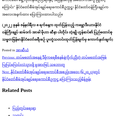
ကြောင်း” နိုင်ငံတော်စီမံအုပ်ချုပ်ရေးကောင်စီဥက္ကဋ္ဌ၊ နိုင်ငံတော်ဝန်ကြီးချုပ်က
အလေးအနက်ထား ပြောကြားထားပါသည်။
(၂၀၂၂ ခုနှစ် ဇန်နဝါရီလ ၈ ရက်နေ့က ထုတ်ပြန်သည့် ကမ္ဘောဒီးယားနိုင်ငံ
ဝန်ကြီးချုပ် ဆမ်ဒက် အာခါ မိုဟာ ဆီနာ ပါတိုင်း တဲ့ချို ဟွန်ဆင်၏ ပြည်ထောင်စု
သမ္မတမြန်မာနိုင်ငံတော်ခရီးစဉ် ပူးတွဲသတင်းထုတ်ပြန်ချက်မှ ကောက်နုတ်ချက်)
Posted in
အာဆီယံ
Post
Previous:
တပ်မတော်အနေနဲ့ ဒီမိုကရေစီစနစ်နဲ့ကိုက်ညီတဲ့ တပ်မတော်အဖြစ်
navigation
ပြုပြင်ပြောင်းလဲသွားဖို့ မူအားဖြင့် သဘောတူ
Next:
နိုင်ငံတော်စီမံအုပ်ချုပ်ရေးကောင်စီအစည်းအဝေး (၆/၂၀၂၃)တွင်
နိုင်ငံတော်စီမံအုပ်ချုပ်ရေးကောင်စီဥက္ကဋ္ဌ ပြောကြားသည့်မိန့်ခွန်း
Related Posts
ပြည်တွင်းရေးရာ
သတင်း