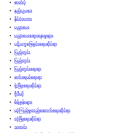
ဓာတ်ပုံ
နည်းဥပဒေ
နိုင်ငံတကာ
ပညာပေး
ပညာပေးဆွေးနွေးမှုများ
ပဋိပက္ခဖြေရှင်းရေးဆိုင်ရာ
ပြည်တွင်း
ပြည်တွင်း
ပြည်တွင်းရေးရာ
ဖက်ဒရယ်ရေးရာ
ဖွံ့ဖြိုးရေးဆိုင်ရာ
ဗွီဒီယို
မိန့်ခွန်းများ
ယုံကြည်မှုတည်ဆောက်ရေးဆိုင်ရာ
လုံခြုံရေးဆိုင်ရာ
သတင်း