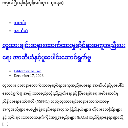
ဖလှယ်ပြီး ရင်းနှီးပွင့်လင်းစွာ ဆွေးနွေးခဲ့
သတင်း
အာဆီယံ
လူသားချင်းစာနာထောက်ထားမှုဆိုင်ရာအကူအညီပေး
ရေး အာဆီယံနှင့်ပူးပေါင်းဆောင်ရွက်မှု
Editor Sector Two
December 17, 2023
လူသားချင်းစာနာထောက်ထားမှုဆိုင်ရာအကူအညီပေးရေး အာဆီယံနှင့်ပူးပေါင်း
ဆောင်ရွက်မှု အမျိုးသားစည်းလုံးညီညွတ်ရေးနှင့် ငြိမ်းချမ်းရေးဖော်ဆောင်မှု
ညှိနှိုင်းရေးကော်မတီ (NSPNC) သည် လူသားချင်းစာနာထောက်ထားမှု
အကူအညီများ ပေးပို့ဖြန့်ဝေနိုင်ရေးအတွက် ပြည်နယ်များ၊ တိုင်းဒေသကြီးများ
နှင့် တိုင်းရင်းသားလက်နက်ကိုင်အဖွဲ့အစည်းများ (EAOs) တည်ရှိရာနေရာများသို့
[…]