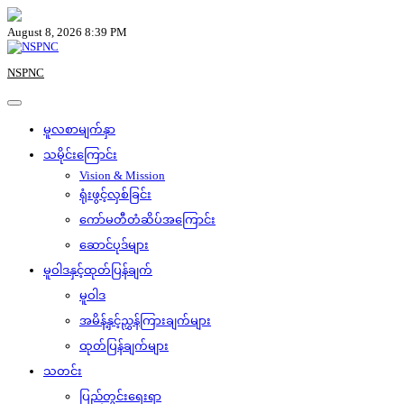
Skip
to
August 8, 2026 8:39 PM
content
NSPNC
မူလစာမျက်နှာ
သမိုင်းကြောင်း
Vision & Mission
ရုံးဖွင့်လှစ်ခြင်း
ကော်မတီတံဆိပ်အကြောင်း
ဆောင်ပုဒ်များ
မူဝါဒနှင့်ထုတ်ပြန်ချက်
မူဝါဒ
အမိန့်နှင့်ညွှန်ကြားချက်များ
ထုတ်ပြန်ချက်များ
သတင်း
ပြည်တွင်းရေးရာ