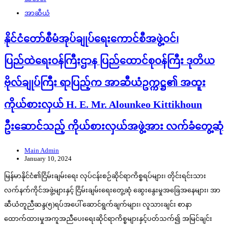
အာဆီယံ
နိုင်ငံတော်စီမံအုပ်ချုပ်ရေးကောင်စီအဖွဲ့ဝင်၊
ပြည်ထဲရေးဝန်ကြီးဌာန ပြည်ထောင်စုဝန်ကြီး ဒုတိယ
ဗိုလ်ချုပ်ကြီး ရာပြည့်က အာဆီယံဥက္ကဋ္ဌ၏ အထူး
ကိုယ်စားလှယ် H. E. Mr. Alounkeo Kittikhoun
ဦးဆောင်သည့် ကိုယ်စားလှယ်အဖွဲ့အား လက်ခံတွေ့ဆုံ
Main Admin
January 10, 2024
မြန်မာနိုင်ငံ၏ငြိမ်းချမ်းရေး လုပ်ငန်းစဉ်ဆိုင်ရာကိစ္စရပ်များ၊ တိုင်းရင်းသား
လက်နက်ကိုင်အဖွဲ့များနှင့် ငြိမ်းချမ်းရေးတွေ့ဆုံ ဆွေးနွေးမှုအခြေအနေများ၊ အာ
ဆီယံတူညီဆန္ဒ(၅)ရပ်အပေါ် ဆောင်ရွက်ချက်များ၊ လူသားချင်း စာနာ
ထောက်ထားမှုအကူအညီပေးရေးဆိုင်ရာကိစ္စများနှင့်ပတ်သက်၍ အမြင်ချင်း