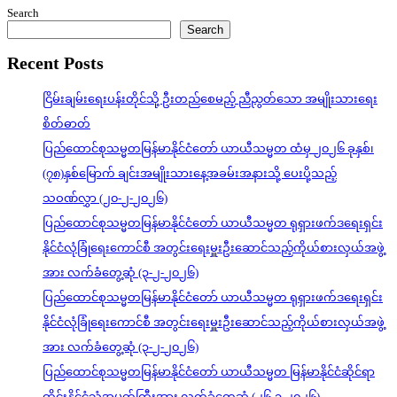
Search
Search
Recent Posts
ငြိမ်းချမ်းရေးပန်းတိုင်သို့ ဦးတည်စေမည့် ညီညွတ်သော အမျိုးသားရေး
စိတ်ဓာတ်
ပြည်ထောင်စုသမ္မတမြန်မာနိုင်ငံတော် ယာယီသမ္မတ ထံမှ ၂၀၂၆ ခုနှစ်၊
(၇၈)နှစ်မြောက် ချင်းအမျိုးသားနေ့အခမ်းအနားသို့ ပေးပို့သည့်
သဝဏ်လွှာ (၂၀-၂-၂၀၂၆)
ပြည်ထောင်စုသမ္မတမြန်မာနိုင်ငံတော် ယာယီသမ္မတ ရုရှားဖက်ဒရေးရှင်း
နိုင်ငံလုံခြုံရေးကောင်စီ အတွင်းရေးမှူးဦးဆောင်သည့်ကိုယ်စားလှယ်အဖွဲ့
အား လက်ခံတွေ့ဆုံ (၃-၂-၂၀၂၆)
ပြည်ထောင်စုသမ္မတမြန်မာနိုင်ငံတော် ယာယီသမ္မတ ရုရှားဖက်ဒရေးရှင်း
နိုင်ငံလုံခြုံရေးကောင်စီ အတွင်းရေးမှူးဦးဆောင်သည့်ကိုယ်စားလှယ်အဖွဲ့
အား လက်ခံတွေ့ဆုံ (၃-၂-၂၀၂၆)
ပြည်ထောင်စုသမ္မတမြန်မာနိုင်ငံတော် ယာယီသမ္မတ မြန်မာနိုင်ငံဆိုင်ရာ
ထိုင်းနိုင်ငံသံအမတ်ကြီးအား လက်ခံတွေ့ဆုံ (၂၆-၁-၂၀၂၆)