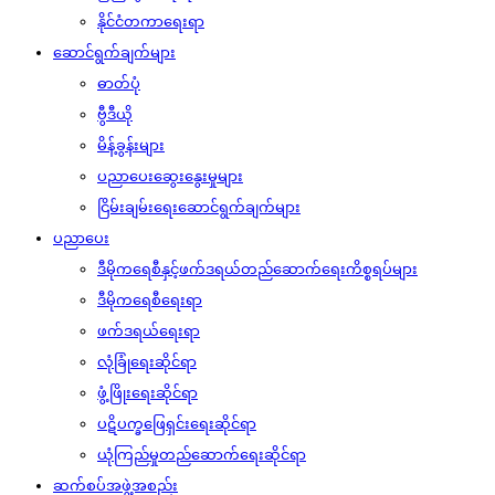
နိုင်ငံတကာရေးရာ
ဆောင်ရွက်ချက်များ
ဓာတ်ပုံ
ဗွီဒီယို
မိန့်ခွန်းများ
ပညာပေးဆွေးနွေးမှုများ
ငြိမ်းချမ်းရေးဆောင်ရွက်ချက်များ
ပညာပေး
ဒီမိုကရေစီနှင့်ဖက်ဒရယ်တည်ဆောက်‌ရေးကိစ္စရပ်များ
ဒီမိုကရေစီရေးရာ
ဖက်ဒရယ်ရေးရာ
လုံခြုံရေးဆိုင်ရာ
ဖွံ့ဖြိုးရေးဆိုင်ရာ
ပဋိပက္ခဖြေရှင်းရေးဆိုင်ရာ
ယုံကြည်မှုတည်ဆောက်ရေးဆိုင်ရာ
ဆက်စပ်အဖွဲ့အစည်း