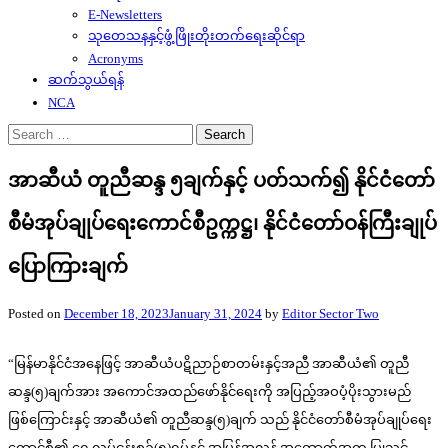
E-Newsletters
သုတေသနနှင့်ဖွံ့ဖြိုးတိုးတက်ရေးဆိုင်ရာ
Acronyms
ဆက်သွယ်ရန်
NCA
Search
for:
အာဆီယံ တူညီဆန္ဒ ၅ချက်နှင့် ပတ်သက်၍ နိုင်ငံတော်
စီမံအုပ်ချုပ်ရေးကောင်စီဥက္ကဋ္ဌ၊ နိုင်ငံတော်ဝန်ကြီးချုပ်
ပြောကြားချက်
Posted on
December 18, 2023
January 31, 2024
by
Editor Sector Two
“မြန်မာနိုင်ငံအနေဖြင့် အာဆီယံပဋိညာဉ်စာတမ်းနှင့်အညီ အာဆီယံ၏ တူညီ
ဆန္ဒ(၅)ချက်အား အကောင်အထည်ဖော်နိုင်ရေးကို အပြည့်အဝပံ့ပိုးသွားမည်
ဖြစ်ကြောင်းနှင့် အာဆီယံ၏ တူညီဆန္ဒ(၅)ချက် သည် နိုင်ငံတော်စီမံအုပ်ချုပ်ရေး
ကောင်စီ၏ ရှေ့လုပ်ငန်းစဉ်(၅)ရပ်နှင့် အပြန်အလှန် အထောက်အကူ ပြုသင့်