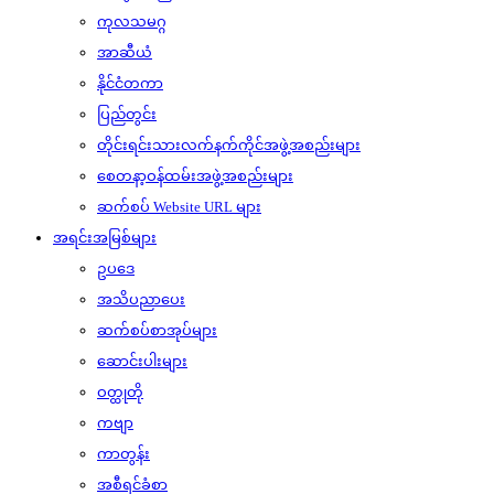
ကုလသမဂ္ဂ
အာဆီယံ
နိုင်ငံတကာ
ပြည်တွင်း
တိုင်းရင်းသားလက်နက်ကိုင်အဖွဲ့အစည်းများ
စေတနာ့ဝန်ထမ်းအဖွဲ့အစည်းများ
ဆက်စပ် Website URL များ
အရင်းအမြစ်များ
ဥပဒေ
အသိပညာပေး
ဆက်စပ်စာအုပ်များ
ဆောင်းပါးများ
ဝတ္ထုတို
ကဗျာ
ကာတွန်း
အစီရင်ခံစာ